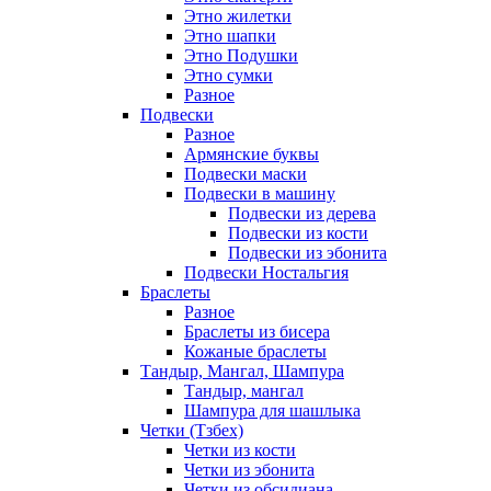
Этно жилетки
Этно шапки
Этно Подушки
Этно сумки
Разное
Подвески
Разное
Армянские буквы
Подвески маски
Подвески в машину
Подвески из дерева
Подвески из кости
Подвески из эбонита
Подвески Ностальгия
Браслеты
Разное
Браслеты из бисера
Кожаные браслеты
Тандыр, Мангал, Шампура
Тандыр, мангал
Шампура для шашлыка
Четки (Тзбех)
Четки из кости
Четки из эбонита
Четки из обсидиана