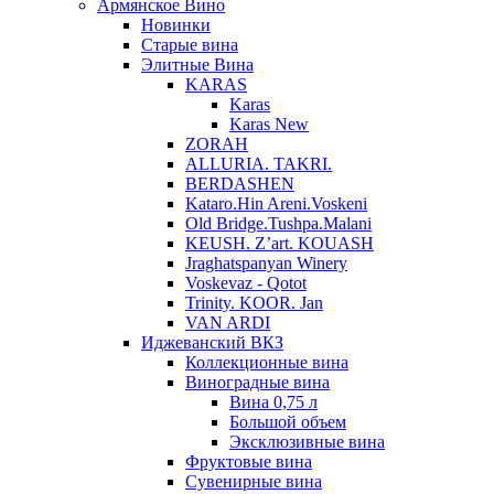
Армянское Вино
Новинки
Старые вина
Элитные Вина
KARAS
Karas
Karas New
ZORAH
ALLURIA. TAKRI.
BERDASHEN
Kataro.Hin Areni.Voskeni
Old Bridge.Tushpa.Malani
KEUSH. Z’art. KOUASH
Jraghatspanyan Winery
Voskevaz - Qotot
Trinity. KOOR. Jan
VAN ARDI
Иджеванский ВКЗ
Коллекционные вина
Виноградные вина
Вина 0,75 л
Большой объем
Эксклюзивные вина
Фруктовые вина
Cувенирные вина