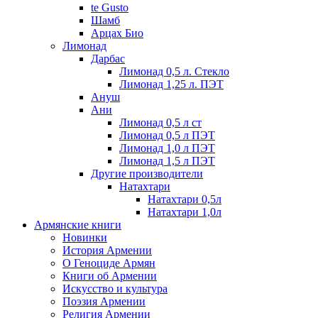
te Gusto
Шамб
Арцах Био
Лимонад
Дарбас
Лимонад 0,5 л. Стекло
Лимонад 1,25 л. ПЭТ
Ануш
Ани
Лимонад 0,5 л ст
Лимонад 0,5 л ПЭТ
Лимонад 1,0 л ПЭТ
Лимонад 1,5 л ПЭТ
Другие производители
Натахтари
Натахтари 0,5л
Натахтари 1,0л
Армянские книги
Новинки
История Армении
О Геноциде Армян
Книги об Армении
Иcкусство и культура
Поэзия Армении
Религия Армении