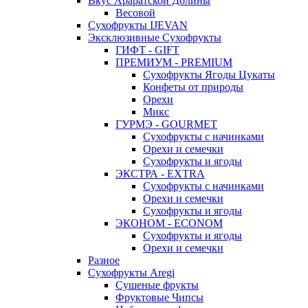
Вкус Араратской Долины
Весовой
Сухофрукты IJEVAN
Эксклюзивные Сухофрукты
ГИФТ - GIFT
ПРЕМИУМ - PREMIUM
Сухофрукты Ягоды Цукаты
Конфеты от природы
Орехи
Микс
ГУРМЭ - GOURMET
Сухофрукты с начинками
Орехи и семечки
Сухофрукты и ягоды
ЭКСТРА - EXTRA
Сухофрукты с начинками
Орехи и семечки
Сухофрукты и ягоды
ЭКОНОМ - ECONOM
Сухофрукты и ягоды
Орехи и семечки
Разное
Сухофрукты Aregi
Сушеные фрукты
Фруктовые Чипсы