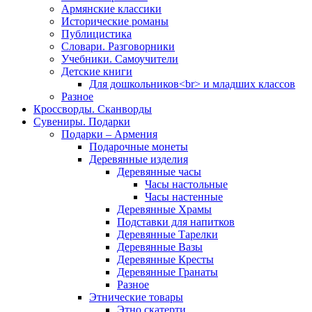
Армянские классики
Исторические романы
Публицистика
Словари. Разговорники
Учебники. Самоучители
Детские книги
Для дошкольников<br> и младших классов
Разное
Кроссворды. Сканворды
Сувениры. Подарки
Подарки – Армения
Подарочные монеты
Деревянные изделия
Деревянные часы
Часы настольные
Часы настенные
Деревянные Храмы
Подставки для напитков
Деревянные Тарелки
Деревянные Вазы
Деревянные Кресты
Деревянные Гранаты
Разное
Этнические товары
Этно скатерти