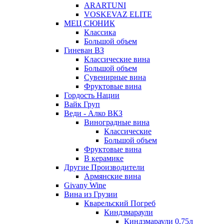
ARARTUNI
VOSKEVAZ ELITE
МЕЦ СЮНИК
Классика
Большой объем
Гиневан ВЗ
Классические вина
Большой объем
Сувенирные вина
Фруктовые вина
Гордость Нации
Вайк Груп
Веди - Алко ВКЗ
Виноградные вина
Классические
Большой объем
Фруктовые вина
В керамике
Другие Производители
Армянские вина
Givany Wine
Вина из Грузии
Кварельский Погреб
Киндзмараули
Киндзмараули 0,75л