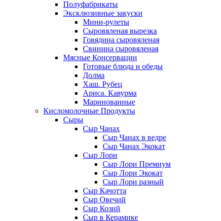
Полуфабрикаты
Эксклюзивные закуски
Мини-рулеты
Сыровяленая вырезка
Говядина сыровяленая
Свинина сыровяленая
Мясные Консервации
Готовые блюда и обеды
Долма
Хаш. Рубец
Ариса. Кавурма
Маринованные
Кисломолочные Продукты
Сыры
Сыр Чанах
Сыр Чанах в ведре
Сыр Чанах Экокат
Сыр Лори
Сыр Лори Премиум
Сыр Лори Экокат
Сыр Лори разный
Сыр Качотта
Сыр Овечий
Сыр Козий
Сыр в Керамике