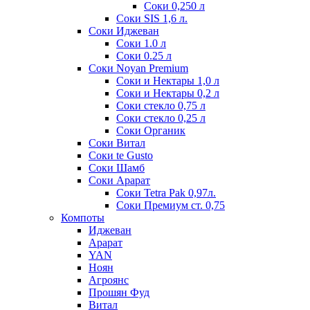
Соки 0,250 л
Соки SIS 1,6 л.
Соки Иджеван
Соки 1.0 л
Соки 0.25 л
Соки Noyan Premium
Соки и Нектары 1,0 л
Соки и Нектары 0,2 л
Соки стекло 0,75 л
Соки стекло 0,25 л
Соки Органик
Соки Витал
Соки te Gusto
Соки Шамб
Соки Арарат
Соки Tetra Pak 0,97л.
Соки Премиум ст. 0,75
Компоты
Иджеван
Арарат
YAN
Ноян
Агроянс
Прошян Фуд
Витал