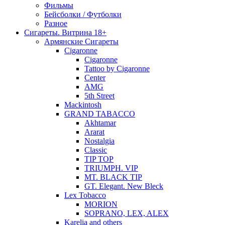
Фильмы
Бейсболки / Футболки
Разное
Сигареты. Витрина 18+
Армянские Сигареты
Cigaronne
Cigaronne
Tattoo by Cigaronne
Center
AMG
5th Street
Mackintosh
GRAND TABACCO
Akhtamar
Ararat
Nostalgia
Classic
TIP TOP
TRIUMPH. VIP
MT. BLACK TIP
GT. Elegant. New Bleck
Lex Tobacco
MORION
SOPRANO, LEX, ALEX
Karelia and others