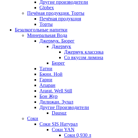
Другие производители
Globex
Печёная продукция. Торты
Печёная продукция
Торты
Безалкогольные напитки
Минеральная Вода
Джермук. Бюрег
Джермук
Джермук классика
Со вкусом лимона
Бюрег
Татни
Бжни. Ной
Гарни
Апаран
Ararat. Well Still
Бон Жур
Дилижан. Зулал
Другие Производители
Dausuz
Соки
Соки SIS Натурал
Соки YAN
Соки 0,930 л