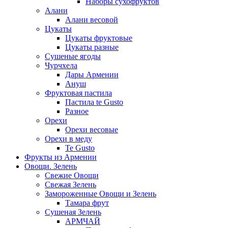
Наборы сухофруктов
Алани
Алани весовой
Цукаты
Цукаты фруктовые
Цукаты разные
Сушеные ягоды
Чурчхела
Дары Армении
Ануш
Фруктовая пастила
Пастила te Gusto
Разное
Орехи
Орехи весовые
Орехи в меду
Te Gusto
Фрукты из Армении
Овощи. Зелень
Свежие Овощи
Свежая Зелень
Замороженные Овощи и Зелень
Тамара фрут
Сушеная Зелень
АРМЧАЙ