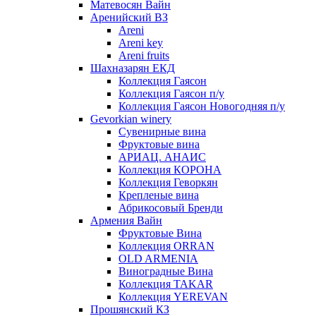
Матевосян Вайн
Аренийский ВЗ
Areni
Areni key
Areni fruits
Шахназарян ЕКД
Коллекция Гаясон
Коллекция Гаясон п/у
Коллекция Гаясон Новогодняя п/у
Gevorkian winery
Сувенирные вина
Фруктовые вина
АРИАЦ. АНАИС
Коллекция КОРОНА
Коллекция Геворкян
Крепленые вина
Абрикосовый Бренди
Армения Вайн
Фруктовые Вина
Коллекция ORRAN
OLD ARMENIA
Виноградные Вина
Коллекция TAKAR
Коллекция YEREVAN
Прошянский КЗ