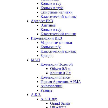
Коньяк в п/у
Коньяк в тубе
Спиртные напитки
Классический коньяк
АрАрАт ЕКЗ
Элитные
Коньяк в п/у
Классический коньяк
Иджеванский ВКЗ
Марочные коньяки
Коньяки п/у
Классический коньяк
Бренди
МАП
Коллекция Золотой
Объем 0,5 л
Коньяк 0,7 л
Коллекция France
Горная Армения. АРМА
Айвазовский
Разные
А.К.З.
А.К.З. п/у
Grand Sargis
URARTU