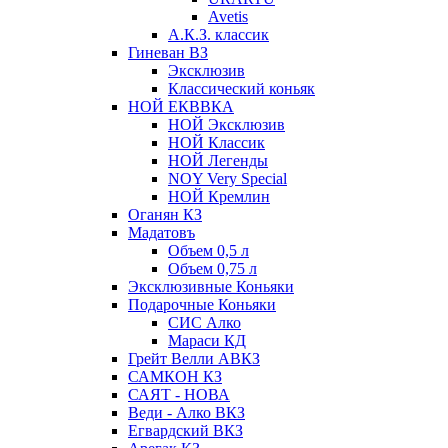
Avetis
А.К.З. классик
Гиневан ВЗ
Эксклюзив
Классический коньяк
НОЙ ЕКВВКА
НОЙ Эксклюзив
НОЙ Классик
НОЙ Легенды
NOY Very Speсial
НОЙ Кремлин
Оганян КЗ
Мадатовъ
Объем 0,5 л
Объем 0,75 л
Эксклюзивные Коньяки
Подарочные Коньяки
СИС Алко
Мараси КД
Грейт Велли АВКЗ
САМКОН КЗ
САЯТ - НОВА
Веди - Алко ВКЗ
Егвардский ВКЗ