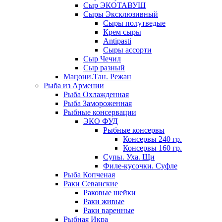
Сыр ЭКОТАВУШ
Сыры Эксклюзивный
Сыры полутведые
Крем сыры
Antipasti
Сыры ассорти
Сыр Чечил
Сыр разный
Мацони.Тан. Режан
Рыба из Армении
Рыба Охлажденная
Рыба Замороженная
Рыбные консервации
ЭКО ФУД
Рыбные консервы
Консервы 240 гр.
Консервы 160 гр.
Супы. Уха. Щи
Филе-кусочки. Суфле
Рыба Копченая
Раки Севанские
Раковые шейки
Раки живые
Раки варенные
Рыбная Икра