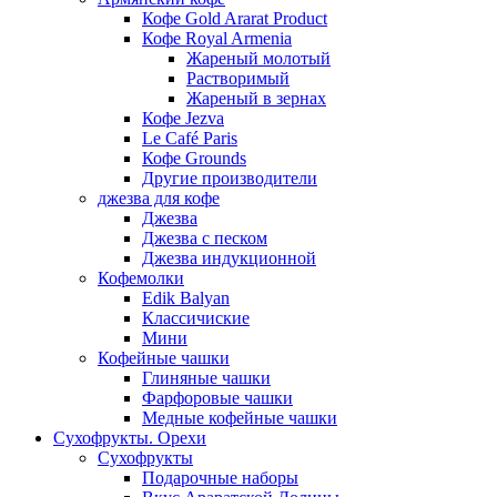
Кофе Gold Ararat Product
Кофе Royal Armenia
Жареный молотый
Растворимый
Жареный в зернах
Кофе Jezva
Le Café Paris
Кофе Grounds
Другие производители
джезва для кофе
Джезва
Джезва с песком
Джезва индукционной
Кофемолки
Edik Balyan
Классичиские
Мини
Кофейные чашки
Глиняные чашки
Фарфоровые чашки
Медные кофейные чашки
Сухофрукты. Орехи
Сухофрукты
Подарочные наборы