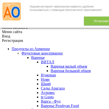
Нашим интернет-магазином намного удобнее
+7 (495) 646-888-1
пользоваться с помощью бесплатного приложения!
В корзине
0
товаров
Установи
x
Меню каталога
Меню сайта
Вход
Регистрация
Продукты из Армении
Фруктовые консервации
Варенье
ВИТАЛ
Варенья малый объем
Варенья большой объем
Иджеван
Ноян
Шамб
Сады Арагаца
Агроянс
te Gusto
Варга - Фуд
Варенье Proshyan Food