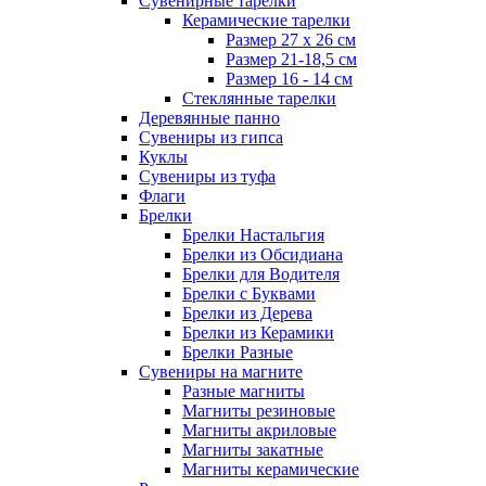
Сувенирные тарелки
Керамические тарелки
Размер 27 х 26 см
Размер 21-18,5 см
Размер 16 - 14 см
Стеклянные тарелки
Деревянные панно
Сувениры из гипса
Куклы
Сувениры из туфа
Флаги
Брелки
Брелки Настальгия
Брелки из Обсидиана
Брелки для Водителя
Брелки с Буквами
Брелки из Дерева
Брелки из Керамики
Брелки Разные
Сувениры на магните
Разные магниты
Магниты резиновые
Магниты акриловые
Магниты закатные
Магниты керамические