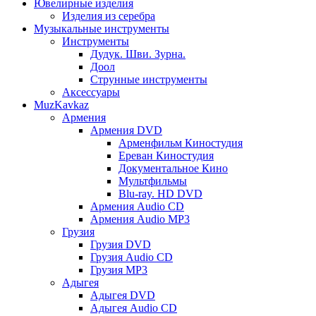
Ювелирные изделия
Изделия из серебра
Музыкальные инструменты
Инструменты
Дудук. Шви. Зурна.
Доол
Струнные инструменты
Аксессуары
MuzKavkaz
Армения
Армения DVD
Арменфильм Киностудия
Ереван Киностудия
Документальное Кино
Мультфильмы
Blu-ray. HD DVD
Армения Audio CD
Армения Audio MP3
Грузия
Грузия DVD
Грузия Audio CD
Грузия MP3
Адыгея
Адыгея DVD
Адыгея Audio CD