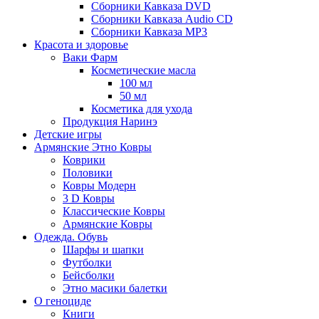
Сборники Кавказа DVD
Сборники Кавказа Audio CD
Сборники Кавказа MP3
Красота и здоровье
Ваки Фарм
Косметические масла
100 мл
50 мл
Косметика для ухода
Продукция Наринэ
Детские игры
Армянские Этно Ковры
Коврики
Половики
Ковры Модерн
3 D Ковры
Классические Ковры
Армянские Ковры
Одежда. Обувь
Шарфы и шапки
Футболки
Бейсболки
Этно масики балетки
О геноциде
Книги