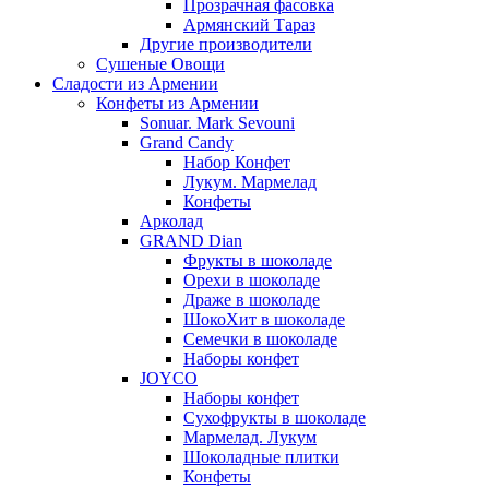
Прозрачная фасовка
Армянский Тараз
Другие производители
Сушеные Овощи
Сладости из Армении
Конфеты из Армении
Sonuar. Mark Sevouni
Grand Candy
Набор Конфет
Лукум. Мармелад
Конфеты
Арколад
GRAND Dian
Фрукты в шоколаде
Орехи в шоколаде
Драже в шоколаде
ШокоХит в шоколаде
Семечки в шоколаде
Наборы конфет
JOYCO
Наборы конфет
Сухофрукты в шоколаде
Мармелад. Лукум
Шоколадные плитки
Конфеты