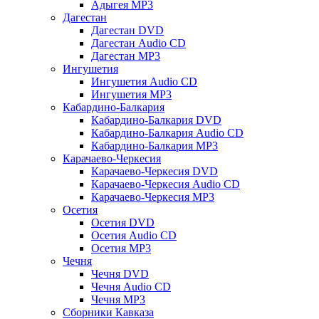
Адыгея MP3
Дагестан
Дагестан DVD
Дагестан Audio CD
Дагестан MP3
Ингушетия
Ингушетия Audio CD
Ингушетия MP3
Кабардино-Балкария
Кабардино-Балкария DVD
Кабардино-Балкария Audio CD
Кабардино-Балкария MP3
Карачаево-Черкесия
Карачаево-Черкесия DVD
Карачаево-Черкесия Audio CD
Карачаево-Черкесия MP3
Осетия
Осетия DVD
Осетия Audio CD
Осетия MP3
Чечня
Чечня DVD
Чечня Audio CD
Чечня MP3
Сборники Кавказа