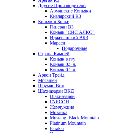
Арегак КЗ
Другие Производители
Армянские Коньяки
Кизлярский КЗ
Коньяк в Бочке
Гиневан ВЗ
Коньяк "СИС АЛКО"
Иджеванский ВКЗ
Мараси
Подарочные
Страна Камней
Коньяк в п/у
Коньяк 0,5 л.
Коньяк 0,2 л.
Аркон Трейд
Мргашен
Шаумян Вин
Шахназарян ВКД
Шахназарян
ГАЯСОН
Жемчужина
Мозаика
Mustang. Black Mountain
Platinum Mountain
Parakar