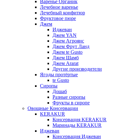
Варенье Органик
Лечебное варенье
Лечебный конфитюр
Фруктовое пюре
Джем
Иджеван
Джем YAN
Джем Агроянс
Джем Фрут Ланд
Джем te Gusto
Джем Шамб
Джем Ararat
Другие производители
Ягоды протёртые
te Gusto
Сиропы
Дошаб
Разные сиропы
Фрукты в сиропе
Овощные Консервации
KERAKUR
Консервация KERAKUR
Маринады KERAKUR
Иджеван
Консервация Иджеван