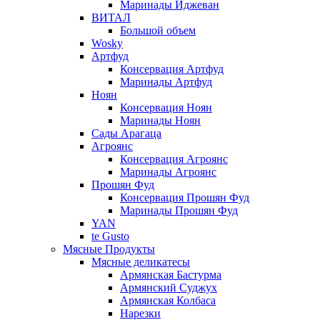
Маринады Иджеван
ВИТАЛ
Большой объем
Wosky
Артфуд
Консервация Артфуд
Маринады Артфуд
Ноян
Консервация Ноян
Маринады Ноян
Сады Арагаца
Агроянс
Консервация Агроянс
Маринады Агроянс
Прошян Фуд
Консервация Прошян Фуд
Маринады Прошян Фуд
YAN
te Gusto
Мясные Продукты
Мясные деликатесы
Армянская Бастурма
Армянский Суджух
Армянская Колбаса
Нарезки