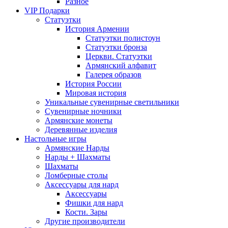
Разное
VIP Подарки
Статуэтки
История Армении
Статуэтки полистоун
Статуэтки бронза
Церкви. Статуэтки
Армянский алфавит
Галерея образов
История России
Мировая история
Уникальные сувенирные светильники
Сувенирные ночники
Армянские монеты
Деревянные изделия
Настольные игры
Армянские Нарды
Нарды + Шахматы
Шахматы
Ломберные столы
Аксессуары для нард
Аксессуары
Фишки для нард
Кости. Зары
Другие производители