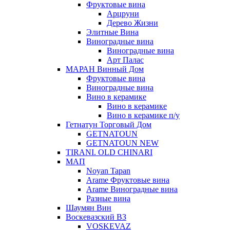
Фруктовые вина
Арцруни
Дерево Жизни
Элитные Вина
Виноградные вина
Виноградные вина
Арт Палас
МАРАН Винный Дом
Фруктовые вина
Виноградные вина
Вино в керамике
Вино в керамике
Вино в керамике п/у
Гетнатун Торговый Дом
GETNATOUN
GETNATOUN NEW
TIRANI. OLD CHINARI
МАП
Noyan Tapan
Arame Фруктовые вина
Arame Виноградные вина
Разные вина
Шаумян Вин
Воскевазский ВЗ
VOSKEVAZ