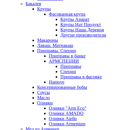
Бакалея
Крупы
Фасованная крупа
Крупы Арарат
Крупы Нат Продукт
Крупы Наша Деревня
Другие производители
Макароны
Лаваш. Матнакаш
Приправы. Специи
Приправы в банке
АРМСПЕЦИИ
Приправы
Специи
Приправы в фасовке
Hamove
Консервированные бобы
Соусы
Масло
Оливки
Оливки "Arm Eco"
Оливки AMADO
Оливки Aiello
Оливки Armenium
Мед из Армении