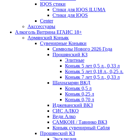
IQOS стики
Стики для IQOS ILUMA
Стики для IQOS
Сenter
Акссессуары
Алкоголь Витрина ЕГАИС 18+
Армянский Коньяк
Сувенирные Коньяки
Символы Нового 2026 Года
Прошянский КЗ
Элитные
Коньяк 5 лет 0,5 л., 0,33 л
Коньяк 5 лет 0,18 л., 0,25 л.
Коньяк 7 лет 0,5 л., 0,33 л
Шахназарян ВКД
Коньяк 0,5 л
Коньяк 0,25 л
Коньяк 0,70 л
Иджеванский ВКЗ
СИС АЛКО
Веди Алко
САМКОН / Тавинко ВКЗ
Коньяк сувенирный Сабля
Прошянский КЗ
Эксклюзив