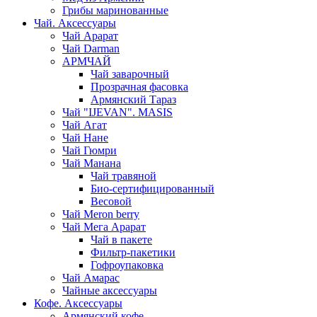
Грибы маринованные
Чай. Аксессуары
Чай Арарат
Чай Darman
АРМЧАЙ
Чай заварочный
Прозрачная фасовка
Армянский Тараз
Чай "IJEVAN". MASIS
Чай Агат
Чай Нане
Чай Гюмри
Чай Манана
Чай травяной
Био-сертифицированный
Весовой
Чай Meron berry
Чай Мега Арарат
Чай в пакете
Фильтр-пакетики
Гофроупаковка
Чай Амарас
Чайные аксессуары
Кофе. Аксессуары
Армянский кофе