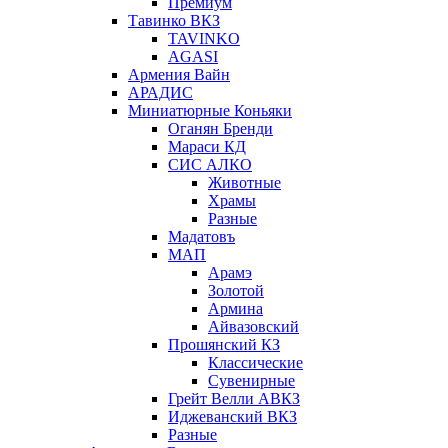
Премиум
Тавинко ВКЗ
TAVINKO
AGASI
Армения Вайн
АРАДИС
Миниатюрные Коньяки
Оганян Бренди
Мараси КД
СИС АЛКО
Животные
Храмы
Разные
Мадатовъ
МАП
Арамэ
Золотой
Армина
Айвазовский
Прошянский КЗ
Классические
Сувенирные
Грейт Велли АВКЗ
Иджеванский ВКЗ
Разные