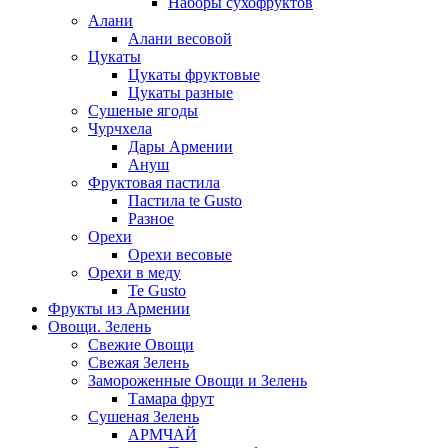
Наборы сухофруктов
Алани
Алани весовой
Цукаты
Цукаты фруктовые
Цукаты разные
Сушеные ягоды
Чурчхела
Дары Армении
Ануш
Фруктовая пастила
Пастила te Gusto
Разное
Орехи
Орехи весовые
Орехи в меду
Te Gusto
Фрукты из Армении
Овощи. Зелень
Свежие Овощи
Свежая Зелень
Замороженные Овощи и Зелень
Тамара фрут
Сушеная Зелень
АРМЧАЙ