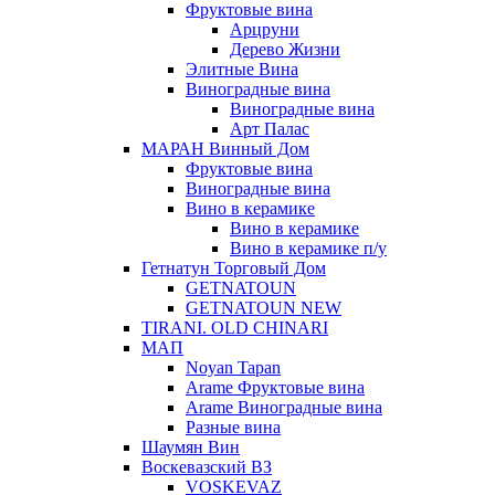
Фруктовые вина
Арцруни
Дерево Жизни
Элитные Вина
Виноградные вина
Виноградные вина
Арт Палас
МАРАН Винный Дом
Фруктовые вина
Виноградные вина
Вино в керамике
Вино в керамике
Вино в керамике п/у
Гетнатун Торговый Дом
GETNATOUN
GETNATOUN NEW
TIRANI. OLD CHINARI
МАП
Noyan Tapan
Arame Фруктовые вина
Arame Виноградные вина
Разные вина
Шаумян Вин
Воскевазский ВЗ
VOSKEVAZ