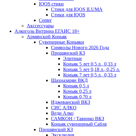
IQOS стики
Стики для IQOS ILUMA
Стики для IQOS
Сenter
Акссессуары
Алкоголь Витрина ЕГАИС 18+
Армянский Коньяк
Сувенирные Коньяки
Символы Нового 2026 Года
Прошянский КЗ
Элитные
Коньяк 5 лет 0,5 л., 0,33 л
Коньяк 5 лет 0,18 л., 0,25 л.
Коньяк 7 лет 0,5 л., 0,33 л
Шахназарян ВКД
Коньяк 0,5 л
Коньяк 0,25 л
Коньяк 0,70 л
Иджеванский ВКЗ
СИС АЛКО
Веди Алко
САМКОН / Тавинко ВКЗ
Коньяк сувенирный Сабля
Прошянский КЗ
Эксклюзив