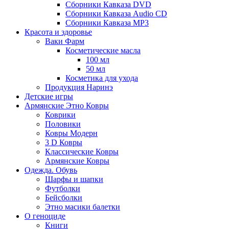
Сборники Кавказа DVD
Сборники Кавказа Audio CD
Сборники Кавказа MP3
Красота и здоровье
Ваки Фарм
Косметические масла
100 мл
50 мл
Косметика для ухода
Продукция Наринэ
Детские игры
Армянские Этно Ковры
Коврики
Половики
Ковры Модерн
3 D Ковры
Классические Ковры
Армянские Ковры
Одежда. Обувь
Шарфы и шапки
Футболки
Бейсболки
Этно масики балетки
О геноциде
Книги