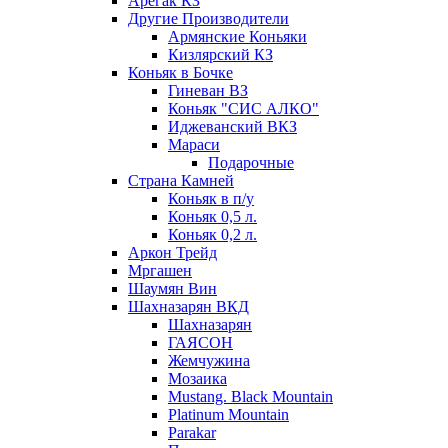
Арегак КЗ
Другие Производители
Армянские Коньяки
Кизлярский КЗ
Коньяк в Бочке
Гиневан ВЗ
Коньяк "СИС АЛКО"
Иджеванский ВКЗ
Мараси
Подарочные
Страна Камней
Коньяк в п/у
Коньяк 0,5 л.
Коньяк 0,2 л.
Аркон Трейд
Мргашен
Шаумян Вин
Шахназарян ВКД
Шахназарян
ГАЯСОН
Жемчужина
Мозаика
Mustang. Black Mountain
Platinum Mountain
Parakar