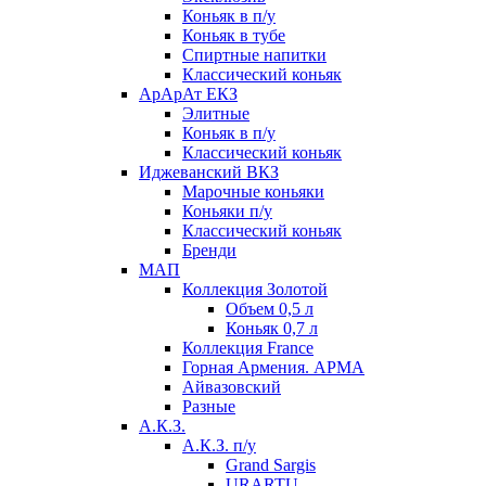
Коньяк в п/у
Коньяк в тубе
Спиртные напитки
Классический коньяк
АрАрАт ЕКЗ
Элитные
Коньяк в п/у
Классический коньяк
Иджеванский ВКЗ
Марочные коньяки
Коньяки п/у
Классический коньяк
Бренди
МАП
Коллекция Золотой
Объем 0,5 л
Коньяк 0,7 л
Коллекция France
Горная Армения. АРМА
Айвазовский
Разные
А.К.З.
А.К.З. п/у
Grand Sargis
URARTU