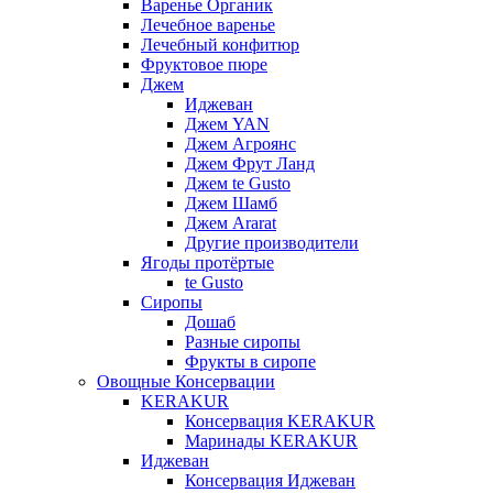
Варенье Органик
Лечебное варенье
Лечебный конфитюр
Фруктовое пюре
Джем
Иджеван
Джем YAN
Джем Агроянс
Джем Фрут Ланд
Джем te Gusto
Джем Шамб
Джем Ararat
Другие производители
Ягоды протёртые
te Gusto
Сиропы
Дошаб
Разные сиропы
Фрукты в сиропе
Овощные Консервации
KERAKUR
Консервация KERAKUR
Маринады KERAKUR
Иджеван
Консервация Иджеван