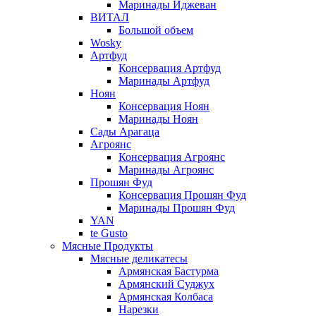
Маринады Иджеван
ВИТАЛ
Большой объем
Wosky
Артфуд
Консервация Артфуд
Маринады Артфуд
Ноян
Консервация Ноян
Маринады Ноян
Сады Арагаца
Агроянс
Консервация Агроянс
Маринады Агроянс
Прошян Фуд
Консервация Прошян Фуд
Маринады Прошян Фуд
YAN
te Gusto
Мясные Продукты
Мясные деликатесы
Армянская Бастурма
Армянский Суджух
Армянская Колбаса
Нарезки