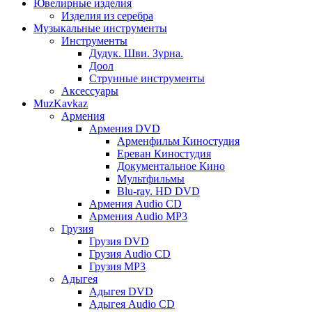
Ювелирные изделия
Изделия из серебра
Музыкальные инструменты
Инструменты
Дудук. Шви. Зурна.
Доол
Струнные инструменты
Аксессуары
MuzKavkaz
Армения
Армения DVD
Арменфильм Киностудия
Ереван Киностудия
Документальное Кино
Мультфильмы
Blu-ray. HD DVD
Армения Audio CD
Армения Audio MP3
Грузия
Грузия DVD
Грузия Audio CD
Грузия MP3
Адыгея
Адыгея DVD
Адыгея Audio CD