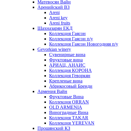
Матевосян Вайн
Аренийский ВЗ
Areni
Areni key
Areni fruits
Шахназарян ЕКД
Коллекция Гаясон
Коллекция Гаясон п/у
Коллекция Гаясон Новогодняя п/у
Gevorkian winery
Сувенирные вина
Фруктовые вина
АРИАЦ. АНАИС
Коллекция КОРОНА
Коллекция Геворкян
Крепленые вина
Абрикосовый Бренди
Армения Вайн
Фруктовые Вина
Коллекция ORRAN
OLD ARMENIA
Виноградные Вина
Коллекция TAKAR
Коллекция YEREVAN
Прошянский КЗ