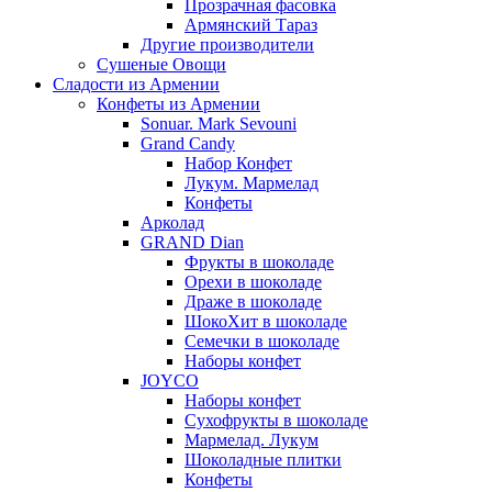
Прозрачная фасовка
Армянский Тараз
Другие производители
Сушеные Овощи
Сладости из Армении
Конфеты из Армении
Sonuar. Mark Sevouni
Grand Candy
Набор Конфет
Лукум. Мармелад
Конфеты
Арколад
GRAND Dian
Фрукты в шоколаде
Орехи в шоколаде
Драже в шоколаде
ШокоХит в шоколаде
Семечки в шоколаде
Наборы конфет
JOYCO
Наборы конфет
Сухофрукты в шоколаде
Мармелад. Лукум
Шоколадные плитки
Конфеты