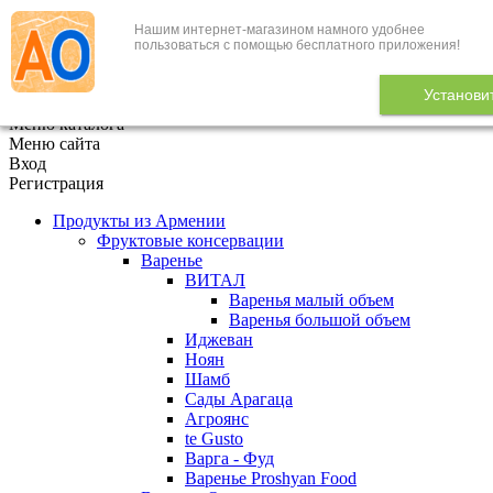
Нашим интернет-магазином намного удобнее
+7 (495) 646-888-1
пользоваться с помощью бесплатного приложения!
В корзине
0
товаров
Установи
x
Меню каталога
Меню сайта
Вход
Регистрация
Продукты из Армении
Фруктовые консервации
Варенье
ВИТАЛ
Варенья малый объем
Варенья большой объем
Иджеван
Ноян
Шамб
Сады Арагаца
Агроянс
te Gusto
Варга - Фуд
Варенье Proshyan Food