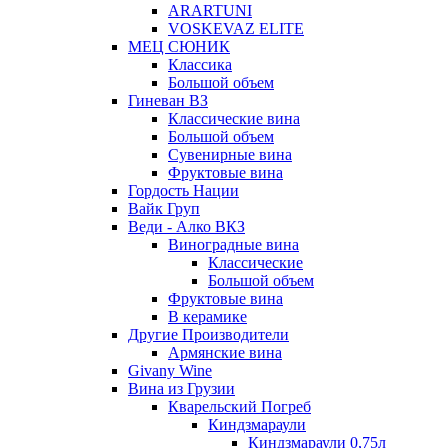
ARARTUNI
VOSKEVAZ ELITE
МЕЦ СЮНИК
Классика
Большой объем
Гиневан ВЗ
Классические вина
Большой объем
Сувенирные вина
Фруктовые вина
Гордость Нации
Вайк Груп
Веди - Алко ВКЗ
Виноградные вина
Классические
Большой объем
Фруктовые вина
В керамике
Другие Производители
Армянские вина
Givany Wine
Вина из Грузии
Кварельский Погреб
Киндзмараули
Киндзмараули 0,75л