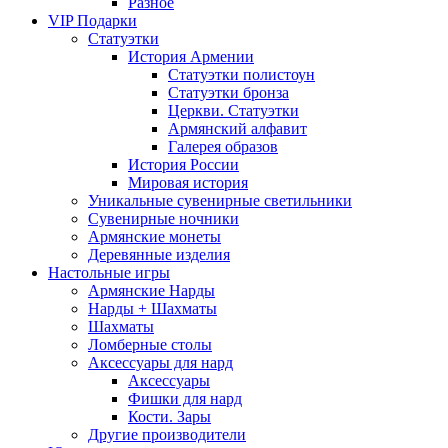
Разное
VIP Подарки
Статуэтки
История Армении
Статуэтки полистоун
Статуэтки бронза
Церкви. Статуэтки
Армянский алфавит
Галерея образов
История России
Мировая история
Уникальные сувенирные светильники
Сувенирные ночники
Армянские монеты
Деревянные изделия
Настольные игры
Армянские Нарды
Нарды + Шахматы
Шахматы
Ломберные столы
Аксессуары для нард
Аксессуары
Фишки для нард
Кости. Зары
Другие производители