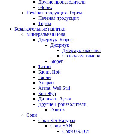
Другие производители
Globex
Печёная продукция. Торты
Печёная продукция
Торты
Безалкогольные напитки
Минеральная Вода
Джермук. Бюрег
Джермук
Джермук классика
Со вкусом лимона
Бюрег
Татни
Бжни. Ной
Гарни
Апаран
Ararat. Well Still
Бон Жур
Дилижан. Зулал
Другие Производители
Dausuz
Соки
Соки SIS Натурал
Соки YAN
Соки 0,930 л