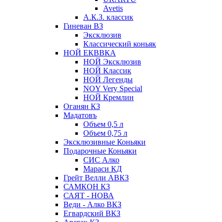
Avetis
А.К.З. классик
Гиневан ВЗ
Эксклюзив
Классический коньяк
НОЙ ЕКВВКА
НОЙ Эксклюзив
НОЙ Классик
НОЙ Легенды
NOY Very Speсial
НОЙ Кремлин
Оганян КЗ
Мадатовъ
Объем 0,5 л
Объем 0,75 л
Эксклюзивные Коньяки
Подарочные Коньяки
СИС Алко
Мараси КД
Грейт Велли АВКЗ
САМКОН КЗ
САЯТ - НОВА
Веди - Алко ВКЗ
Егвардский ВКЗ