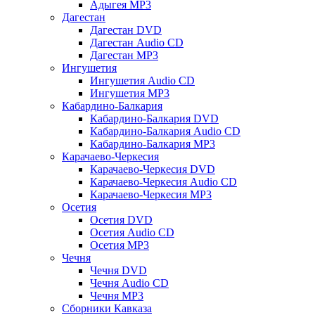
Адыгея MP3
Дагестан
Дагестан DVD
Дагестан Audio CD
Дагестан MP3
Ингушетия
Ингушетия Audio CD
Ингушетия MP3
Кабардино-Балкария
Кабардино-Балкария DVD
Кабардино-Балкария Audio CD
Кабардино-Балкария MP3
Карачаево-Черкесия
Карачаево-Черкесия DVD
Карачаево-Черкесия Audio CD
Карачаево-Черкесия MP3
Осетия
Осетия DVD
Осетия Audio CD
Осетия MP3
Чечня
Чечня DVD
Чечня Audio CD
Чечня MP3
Сборники Кавказа