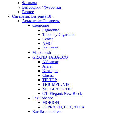
Фильмы
Бейсболки / Футболки
Разное
Сигареты. Витрина 18+
Армянские Сигареты
Cigaronne
Cigaronne
Tattoo by Cigaronne
Center
AMG
5th Street
Mackintosh
GRAND TABACCO
Akhtamar
Ararat
Nostalgia
Classic
TIP TOP
TRIUMPH. VIP
MT. BLACK TIP
GT. Elegant. New Bleck
Lex Tobacco
MORION
SOPRANO, LEX, ALEX
Karelia and others