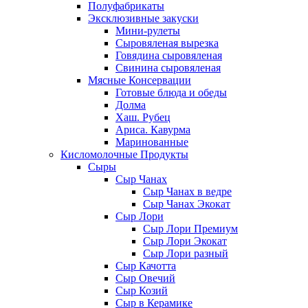
Полуфабрикаты
Эксклюзивные закуски
Мини-рулеты
Сыровяленая вырезка
Говядина сыровяленая
Свинина сыровяленая
Мясные Консервации
Готовые блюда и обеды
Долма
Хаш. Рубец
Ариса. Кавурма
Маринованные
Кисломолочные Продукты
Сыры
Сыр Чанах
Сыр Чанах в ведре
Сыр Чанах Экокат
Сыр Лори
Сыр Лори Премиум
Сыр Лори Экокат
Сыр Лори разный
Сыр Качотта
Сыр Овечий
Сыр Козий
Сыр в Керамике