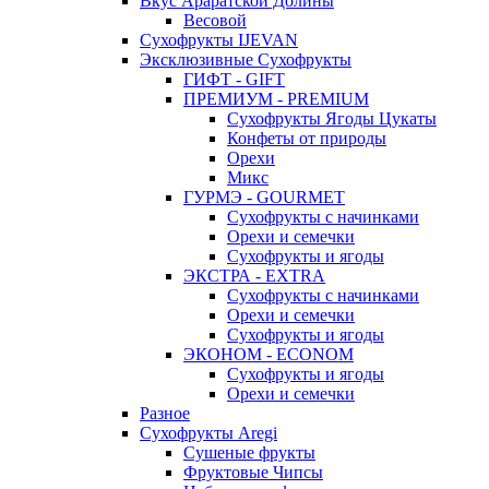
Вкус Араратской Долины
Весовой
Сухофрукты IJEVAN
Эксклюзивные Сухофрукты
ГИФТ - GIFT
ПРЕМИУМ - PREMIUM
Сухофрукты Ягоды Цукаты
Конфеты от природы
Орехи
Микс
ГУРМЭ - GOURMET
Сухофрукты с начинками
Орехи и семечки
Сухофрукты и ягоды
ЭКСТРА - EXTRA
Сухофрукты с начинками
Орехи и семечки
Сухофрукты и ягоды
ЭКОНОМ - ECONOM
Сухофрукты и ягоды
Орехи и семечки
Разное
Сухофрукты Aregi
Сушеные фрукты
Фруктовые Чипсы