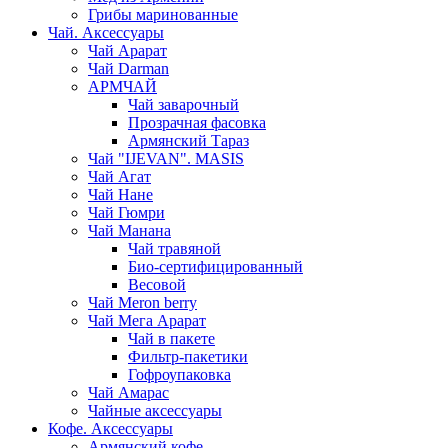
Грибы маринованные
Чай. Аксессуары
Чай Арарат
Чай Darman
АРМЧАЙ
Чай заварочный
Прозрачная фасовка
Армянский Тараз
Чай "IJEVAN". MASIS
Чай Агат
Чай Нане
Чай Гюмри
Чай Манана
Чай травяной
Био-сертифицированный
Весовой
Чай Meron berry
Чай Мега Арарат
Чай в пакете
Фильтр-пакетики
Гофроупаковка
Чай Амарас
Чайные аксессуары
Кофе. Аксессуары
Армянский кофе