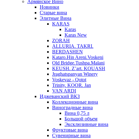
Армянское Вино
Новинки
Старые вина
Элитные Вина
KARAS
Karas
Karas New
ZORAH
ALLURIA. TAKRI.
BERDASHEN
Kataro.Hin Areni.Voskeni
Old Bridge.Tushpa.Malani
KEUSH. Z’art. KOUASH
Jraghatspanyan Winery
Voskevaz - Qotot
Trinity. KOOR. Jan
VAN ARDI
Иджеванский ВКЗ
Коллекционные вина
Виноградные вина
Вина 0,75 л
Большой объем
Эксклюзивные вина
Фруктовые вина
Cувенирные вина