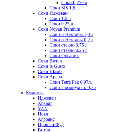
Соки 0,250 л
Соки SIS 1,6 л.
Соки Иджеван
Соки 1.0 л
Соки 0.25 л
Соки Noyan Premium
Соки и Нектары 1,0 л
Соки и Нектары 0,2 л
Соки стекло 0,75 л
Соки стекло 0,25 л
Соки Органик
Соки Витал
Соки te Gusto
Соки Шамб
Соки Арарат
Соки Tetra Pak 0,97л.
Соки Премиум ст. 0,75
Компоты
Иджеван
Арарат
YAN
Ноян
Агроянс
Прошян Фуд
Витал