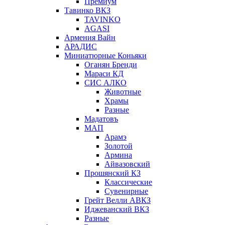
Премиум
Тавинко ВКЗ
TAVINKO
AGASI
Армения Вайн
АРАДИС
Миниатюрные Коньяки
Оганян Бренди
Мараси КД
СИС АЛКО
Животные
Храмы
Разные
Мадатовъ
МАП
Арамэ
Золотой
Армина
Айвазовский
Прошянский КЗ
Классические
Сувенирные
Грейт Велли АВКЗ
Иджеванский ВКЗ
Разные