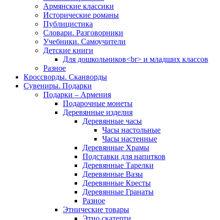
Армянские классики
Исторические романы
Публицистика
Словари. Разговорники
Учебники. Самоучители
Детские книги
Для дошкольников<br> и младших классов
Разное
Кроссворды. Сканворды
Сувениры. Подарки
Подарки – Армения
Подарочные монеты
Деревянные изделия
Деревянные часы
Часы настольные
Часы настенные
Деревянные Храмы
Подставки для напитков
Деревянные Тарелки
Деревянные Вазы
Деревянные Кресты
Деревянные Гранаты
Разное
Этнические товары
Этно скатерти