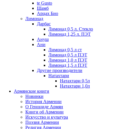
te Gusto
Шамб
Арцах Био
Лимонад
Дарбас
Лимонад 0,5 л. Стекло
Лимонад 1,25 л. ПЭТ
Ануш
Ани
Лимонад 0,5 л ст
Лимонад 0,5 л ПЭТ
Лимонад 1,0 л ПЭТ
Лимонад 1,5 л ПЭТ
Другие производители
Натахтари
Натахтари 0,5л
Натахтари 1,0л
Армянские книги
Новинки
История Армении
О Геноциде Армян
Книги об Армении
Иcкусство и культура
Поэзия Армении
Религия Армении