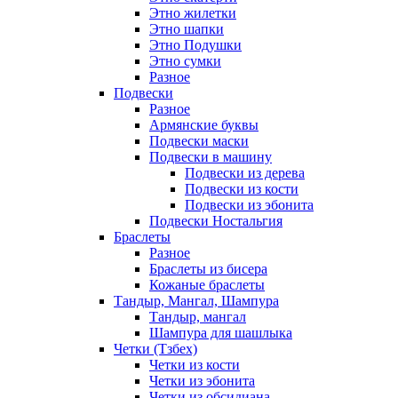
Этно жилетки
Этно шапки
Этно Подушки
Этно сумки
Разное
Подвески
Разное
Армянские буквы
Подвески маски
Подвески в машину
Подвески из дерева
Подвески из кости
Подвески из эбонита
Подвески Ностальгия
Браслеты
Разное
Браслеты из бисера
Кожаные браслеты
Тандыр, Мангал, Шампура
Тандыр, мангал
Шампура для шашлыка
Четки (Тзбех)
Четки из кости
Четки из эбонита
Четки из обсидиана