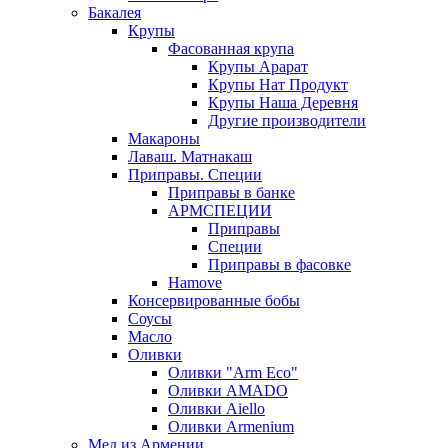
Бакалея
Крупы
Фасованная крупа
Крупы Арарат
Крупы Нат Продукт
Крупы Наша Деревня
Другие производители
Макароны
Лаваш. Матнакаш
Приправы. Специи
Приправы в банке
АРМСПЕЦИИ
Приправы
Специи
Приправы в фасовке
Hamove
Консервированные бобы
Соусы
Масло
Оливки
Оливки "Arm Eco"
Оливки AMADO
Оливки Aiello
Оливки Armenium
Мед из Армении