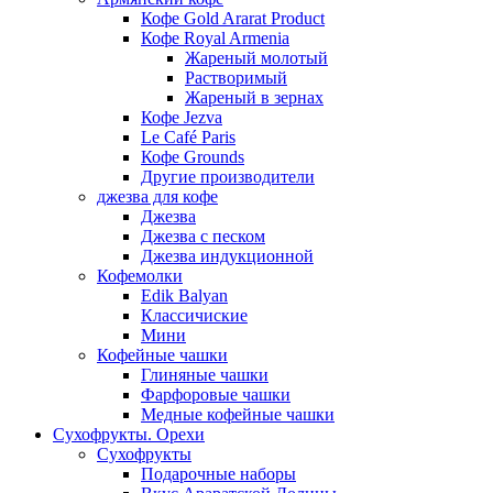
Кофе Gold Ararat Product
Кофе Royal Armenia
Жареный молотый
Растворимый
Жареный в зернах
Кофе Jezva
Le Café Paris
Кофе Grounds
Другие производители
джезва для кофе
Джезва
Джезва с песком
Джезва индукционной
Кофемолки
Edik Balyan
Классичиские
Мини
Кофейные чашки
Глиняные чашки
Фарфоровые чашки
Медные кофейные чашки
Сухофрукты. Орехи
Сухофрукты
Подарочные наборы