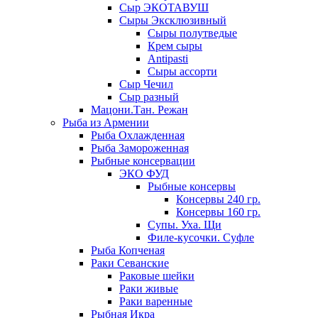
Сыр ЭКОТАВУШ
Сыры Эксклюзивный
Сыры полутведые
Крем сыры
Antipasti
Сыры ассорти
Сыр Чечил
Сыр разный
Мацони.Тан. Режан
Рыба из Армении
Рыба Охлажденная
Рыба Замороженная
Рыбные консервации
ЭКО ФУД
Рыбные консервы
Консервы 240 гр.
Консервы 160 гр.
Супы. Уха. Щи
Филе-кусочки. Суфле
Рыба Копченая
Раки Севанские
Раковые шейки
Раки живые
Раки варенные
Рыбная Икра