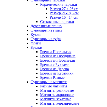
Сувенирные тарелки
Керамические тарелки
Размер 27 х 26 см
Размер 21-18,5 см
Размер 16 - 14 см
Стеклянные тарелки
Деревянные панно
Сувениры из гипса
Куклы
Сувениры из туфа
Флаги
Брелки
Брелки Настальгия
Брелки из Обсидиана
Брелки для Водителя
Брелки с Буквами
Брелки из Дерева
Брелки из Керамики
Брелки Разные
Сувениры на магните
Разные магниты
Магниты резиновые
Магниты акриловые
Магниты закатные
Магниты керамические