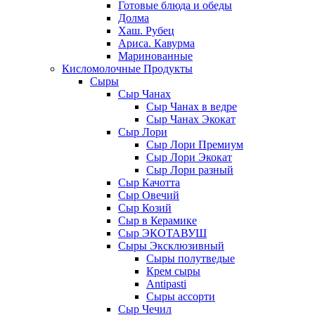
Готовые блюда и обеды
Долма
Хаш. Рубец
Ариса. Кавурма
Маринованные
Кисломолочные Продукты
Сыры
Сыр Чанах
Сыр Чанах в ведре
Сыр Чанах Экокат
Сыр Лори
Сыр Лори Премиум
Сыр Лори Экокат
Сыр Лори разный
Сыр Качотта
Сыр Овечий
Сыр Козий
Сыр в Керамике
Сыр ЭКОТАВУШ
Сыры Эксклюзивный
Сыры полутведые
Крем сыры
Antipasti
Сыры ассорти
Сыр Чечил