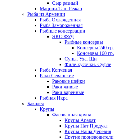
Сыр разный
Мацони.Тан. Режан
Рыба из Армении
Рыба Охлажденная
Рыба Замороженная
Рыбные консервации
ЭКО ФУД
Рыбные консервы
Консервы 240 гр.
Консервы 160 гр.
Супы. Уха. Щи
Филе-кусочки. Суфле
Рыба Копченая
Раки Севанские
Раковые шейки
Раки живые
Раки варенные
Рыбная Икра
Бакалея
Крупы
Фасованная крупа
Крупы Арарат
Крупы Нат Продукт
Крупы Наша Деревня
Другие производители