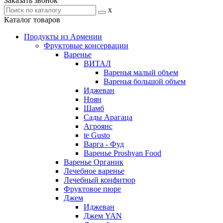
Заказать звонок
x
Каталог товаров
Продукты из Армении
Фруктовые консервации
Варенье
ВИТАЛ
Варенья малый объем
Варенья большой объем
Иджеван
Ноян
Шамб
Сады Арагаца
Агроянс
te Gusto
Варга - Фуд
Варенье Proshyan Food
Варенье Органик
Лечебное варенье
Лечебный конфитюр
Фруктовое пюре
Джем
Иджеван
Джем YAN