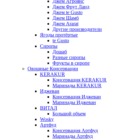
Джем Агроянс
Джем Фрут Ланд
Джем te Gusto
Джем Шамб
Джем Ararat
Другие производители
Ягоды протёртые
te Gusto
Сиропы
Дошаб
Разные сиропы
Фрукты в сиропе
Овощные Консервации
KERAKUR
Консервация KERAKUR
Маринады KERAKUR
Иджеван
Консервация Иджеван
Маринады Иджеван
ВИТАЛ
Большой объем
Wosky
Артфуд
Консервация Артфуд
Маринады Артфуд