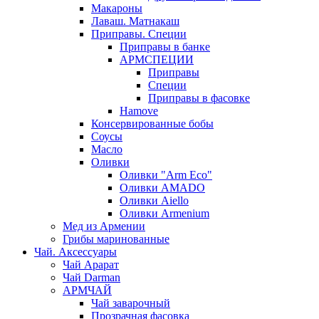
Макароны
Лаваш. Матнакаш
Приправы. Специи
Приправы в банке
АРМСПЕЦИИ
Приправы
Специи
Приправы в фасовке
Hamove
Консервированные бобы
Соусы
Масло
Оливки
Оливки "Arm Eco"
Оливки AMADO
Оливки Aiello
Оливки Armenium
Мед из Армении
Грибы маринованные
Чай. Аксессуары
Чай Арарат
Чай Darman
АРМЧАЙ
Чай заварочный
Прозрачная фасовка