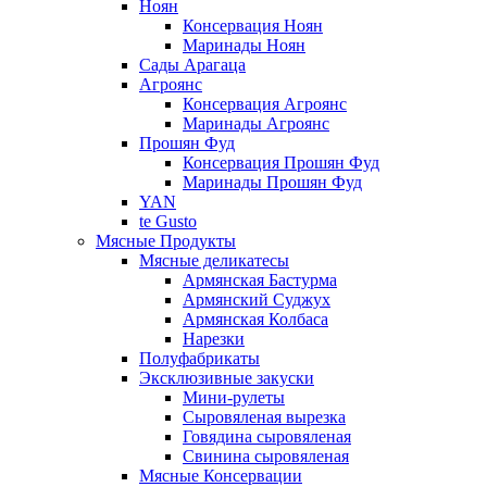
Ноян
Консервация Ноян
Маринады Ноян
Сады Арагаца
Агроянс
Консервация Агроянс
Маринады Агроянс
Прошян Фуд
Консервация Прошян Фуд
Маринады Прошян Фуд
YAN
te Gusto
Мясные Продукты
Мясные деликатесы
Армянская Бастурма
Армянский Суджух
Армянская Колбаса
Нарезки
Полуфабрикаты
Эксклюзивные закуски
Мини-рулеты
Сыровяленая вырезка
Говядина сыровяленая
Свинина сыровяленая
Мясные Консервации