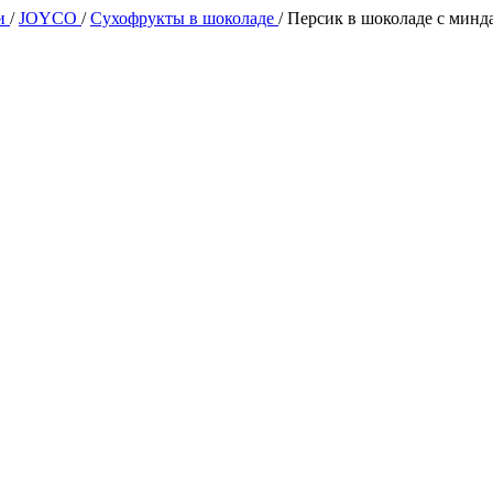
ии
/
JOYCO
/
Сухофрукты в шоколаде
/
Персик в шоколаде с минд