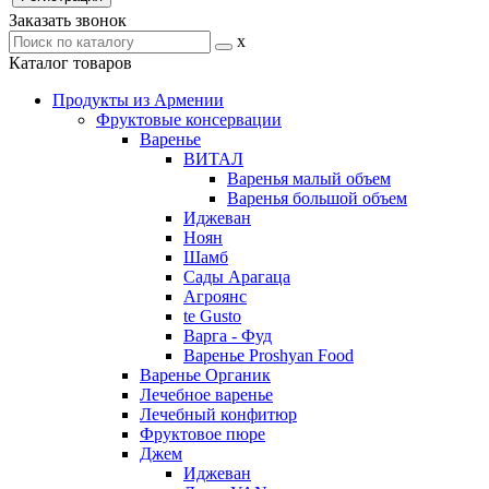
Заказать звонок
x
Каталог товаров
Продукты из Армении
Фруктовые консервации
Варенье
ВИТАЛ
Варенья малый объем
Варенья большой объем
Иджеван
Ноян
Шамб
Сады Арагаца
Агроянс
te Gusto
Варга - Фуд
Варенье Proshyan Food
Варенье Органик
Лечебное варенье
Лечебный конфитюр
Фруктовое пюре
Джем
Иджеван