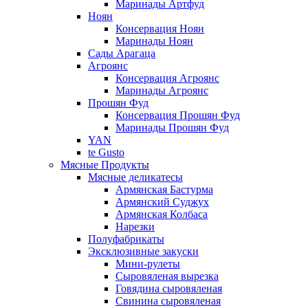
Маринады Артфуд
Ноян
Консервация Ноян
Маринады Ноян
Сады Арагаца
Агроянс
Консервация Агроянс
Маринады Агроянс
Прошян Фуд
Консервация Прошян Фуд
Маринады Прошян Фуд
YAN
te Gusto
Мясные Продукты
Мясные деликатесы
Армянская Бастурма
Армянский Суджух
Армянская Колбаса
Нарезки
Полуфабрикаты
Эксклюзивные закуски
Мини-рулеты
Сыровяленая вырезка
Говядина сыровяленая
Свинина сыровяленая