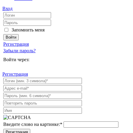
Вход
Запомнить меня
Регистрация
Забыли пароль?
Войти через:
Регистрация
Введите слово на картинке:
*