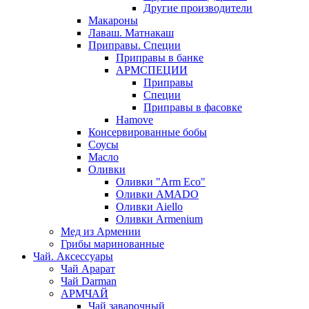
Другие производители
Макароны
Лаваш. Матнакаш
Приправы. Специи
Приправы в банке
АРМСПЕЦИИ
Приправы
Специи
Приправы в фасовке
Hamove
Консервированные бобы
Соусы
Масло
Оливки
Оливки "Arm Eco"
Оливки AMADO
Оливки Aiello
Оливки Armenium
Мед из Армении
Грибы маринованные
Чай. Аксессуары
Чай Арарат
Чай Darman
АРМЧАЙ
Чай заварочный