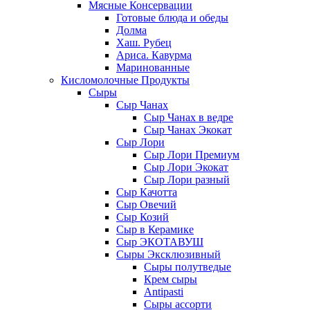
Мясные Консервации
Готовые блюда и обеды
Долма
Хаш. Рубец
Ариса. Кавурма
Маринованные
Кисломолочные Продукты
Сыры
Сыр Чанах
Сыр Чанах в ведре
Сыр Чанах Экокат
Сыр Лори
Сыр Лори Премиум
Сыр Лори Экокат
Сыр Лори разный
Сыр Качотта
Сыр Овечий
Сыр Козий
Сыр в Керамике
Сыр ЭКОТАВУШ
Сыры Эксклюзивный
Сыры полутведые
Крем сыры
Antipasti
Сыры ассорти