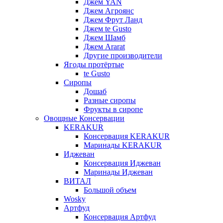
Джем YAN
Джем Агроянс
Джем Фрут Ланд
Джем te Gusto
Джем Шамб
Джем Ararat
Другие производители
Ягоды протёртые
te Gusto
Сиропы
Дошаб
Разные сиропы
Фрукты в сиропе
Овощные Консервации
KERAKUR
Консервация KERAKUR
Маринады KERAKUR
Иджеван
Консервация Иджеван
Маринады Иджеван
ВИТАЛ
Большой объем
Wosky
Артфуд
Консервация Артфуд