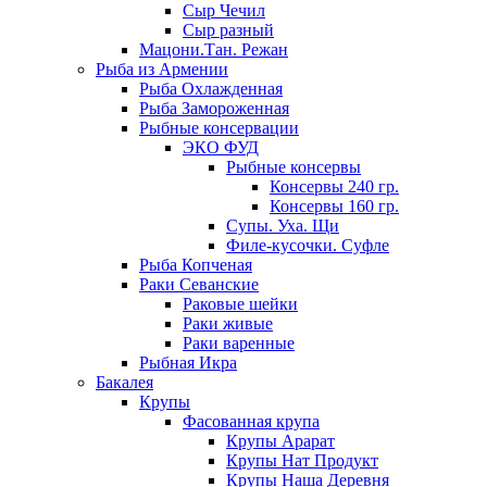
Сыр Чечил
Сыр разный
Мацони.Тан. Режан
Рыба из Армении
Рыба Охлажденная
Рыба Замороженная
Рыбные консервации
ЭКО ФУД
Рыбные консервы
Консервы 240 гр.
Консервы 160 гр.
Супы. Уха. Щи
Филе-кусочки. Суфле
Рыба Копченая
Раки Севанские
Раковые шейки
Раки живые
Раки варенные
Рыбная Икра
Бакалея
Крупы
Фасованная крупа
Крупы Арарат
Крупы Нат Продукт
Крупы Наша Деревня