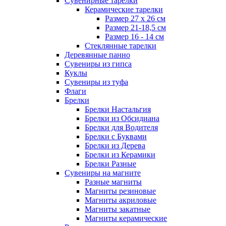
Сувенирные тарелки
Керамические тарелки
Размер 27 х 26 см
Размер 21-18,5 см
Размер 16 - 14 см
Стеклянные тарелки
Деревянные панно
Сувениры из гипса
Куклы
Сувениры из туфа
Флаги
Брелки
Брелки Настальгия
Брелки из Обсидиана
Брелки для Водителя
Брелки с Буквами
Брелки из Дерева
Брелки из Керамики
Брелки Разные
Сувениры на магните
Разные магниты
Магниты резиновые
Магниты акриловые
Магниты закатные
Магниты керамические