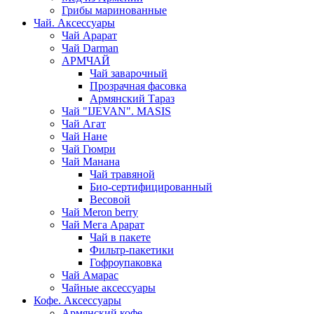
Грибы маринованные
Чай. Аксессуары
Чай Арарат
Чай Darman
АРМЧАЙ
Чай заварочный
Прозрачная фасовка
Армянский Тараз
Чай "IJEVAN". MASIS
Чай Агат
Чай Нане
Чай Гюмри
Чай Манана
Чай травяной
Био-сертифицированный
Весовой
Чай Meron berry
Чай Мега Арарат
Чай в пакете
Фильтр-пакетики
Гофроупаковка
Чай Амарас
Чайные аксессуары
Кофе. Аксессуары
Армянский кофе