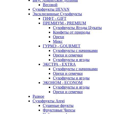
Вкус Араратской Долины
Весовой
Сухофрукты IJEVAN
Эксклюзивные Сухофрукты
ГИФТ - GIFT
ПРЕМИУМ - PREMIUM
Сухофрукты Ягоды Цукаты
Конфеты от природы
Орехи
Микс
ГУРМЭ - GOURMET
Сухофрукты с начинками
Орехи и семечки
Сухофрукты и ягоды
ЭКСТРА - EXTRA
Сухофрукты с начинками
Орехи и семечки
Сухофрукты и ягоды
ЭКОНОМ - ECONOM
Сухофрукты и ягоды
Орехи и семечки
Разное
Сухофрукты Aregi
Сушеные фрукты
Фруктовые Чипсы