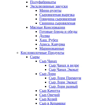
Полуфабрикаты
Эксклюзивные закуски
Мини-рулеты
Сыровяленая вырезка
Говядина сыровяленая
Свинина сыровяленая
Мясные Консервации
Готовые блюда и обеды
Долма
Хаш. Рубец
Ариса. Кавурма
Маринованные
Кисломолочные Продукты
Сыры
Сыр Чанах
Сыр Чанах в ведре
Сыр Чанах Экокат
Сыр Лори
Сыр Лори Премиум
Сыр Лори Экокат
Сыр Лори разный
Сыр Качотта
Сыр Овечий
Сыр Козий
Сыр в Керамике