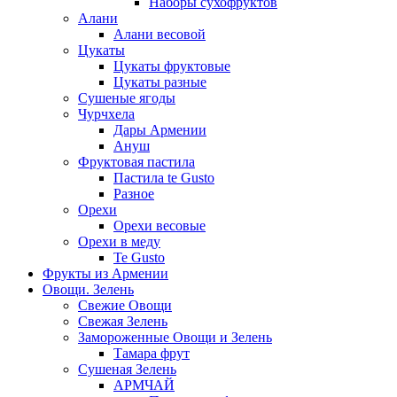
Наборы сухофруктов
Алани
Алани весовой
Цукаты
Цукаты фруктовые
Цукаты разные
Сушеные ягоды
Чурчхела
Дары Армении
Ануш
Фруктовая пастила
Пастила te Gusto
Разное
Орехи
Орехи весовые
Орехи в меду
Te Gusto
Фрукты из Армении
Овощи. Зелень
Свежие Овощи
Свежая Зелень
Замороженные Овощи и Зелень
Тамара фрут
Сушеная Зелень
АРМЧАЙ