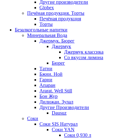
Другие производители
Globex
Печёная продукция. Торты
Печёная продукция
Торты
Безалкогольные напитки
Минеральная Вода
Джермук. Бюрег
Джермук
Джермук классика
Со вкусом лимона
Бюрег
Татни
Бжни. Ной
Гарни
Апаран
Ararat. Well Still
Бон Жур
Дилижан. Зулал
Другие Производители
Dausuz
Соки
Соки SIS Натурал
Соки YAN
Соки 0,930 л