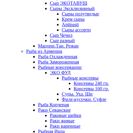
Сыр ЭКОТАВУШ
Сыры Эксклюзивный
Сыры полутведые
Крем сыры
Antipasti
Сыры ассорти
Сыр Чечил
Сыр разный
Мацони.Тан. Режан
Рыба из Армении
Рыба Охлажденная
Рыба Замороженная
Рыбные консервации
ЭКО ФУД
Рыбные консервы
Консервы 240 гр.
Консервы 160 гр.
Супы. Уха. Щи
Филе-кусочки. Суфле
Рыба Копченая
Раки Севанские
Раковые шейки
Раки живые
Раки варенные
Рыбная Икра