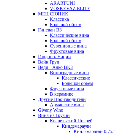
ARARTUNI
VOSKEVAZ ELITE
МЕЦ СЮНИК
Классика
Большой объем
Гиневан ВЗ
Классические вина
Большой объем
Сувенирные вина
Фруктовые вина
Гордость Нации
Вайк Груп
Веди - Алко ВКЗ
Виноградные вина
Классические
Большой объем
Фруктовые вина
В керамике
Другие Производители
Армянские вина
Givany Wine
Вина из Грузии
Кварельский Погреб
Киндзмараули
Киндзмараули 0,75л