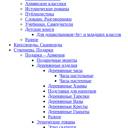
Армянские классики
Исторические романы
Публицистика
Словари. Разговорники
Учебники. Самоучители
Детские книги
Для дошкольников<br> и младших классов
Разное
Кроссворды. Сканворды
Сувениры. Подарки
Подарки – Армения
Подарочные монеты
Деревянные изделия
Деревянные часы
Часы настольные
Часы настенные
Деревянные Храмы
Подставки для напитков
Деревянные Тарелки
Деревянные Вазы
Деревянные Кресты
Деревянные Гранаты
Разное
Этнические товары
Этно скатерти