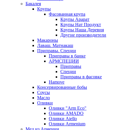
Бакалея
Крупы
Фасованная крупа
Крупы Арарат
Крупы Нат Продукт
Крупы Наша Деревня
Другие производители
Макароны
Лаваш. Матнакаш
Приправы. Специи
Приправы в банке
АРМСПЕЦИИ
Приправы
Специи
Приправы в фасовке
Hamove
Консервированные бобы
Соусы
Масло
Оливки
Оливки "Arm Eco"
Оливки AMADO
Оливки Aiello
Оливки Armenium
Мед из Армении