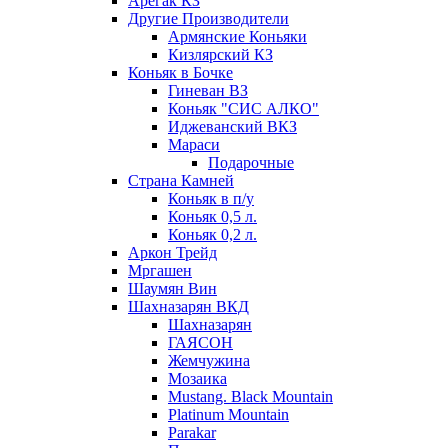
Арегак КЗ
Другие Производители
Армянские Коньяки
Кизлярский КЗ
Коньяк в Бочке
Гиневан ВЗ
Коньяк "СИС АЛКО"
Иджеванский ВКЗ
Мараси
Подарочные
Страна Камней
Коньяк в п/у
Коньяк 0,5 л.
Коньяк 0,2 л.
Аркон Трейд
Мргашен
Шаумян Вин
Шахназарян ВКД
Шахназарян
ГАЯСОН
Жемчужина
Мозаика
Mustang. Black Mountain
Platinum Mountain
Parakar