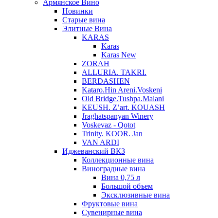
Армянское Вино
Новинки
Старые вина
Элитные Вина
KARAS
Karas
Karas New
ZORAH
ALLURIA. TAKRI.
BERDASHEN
Kataro.Hin Areni.Voskeni
Old Bridge.Tushpa.Malani
KEUSH. Z’art. KOUASH
Jraghatspanyan Winery
Voskevaz - Qotot
Trinity. KOOR. Jan
VAN ARDI
Иджеванский ВКЗ
Коллекционные вина
Виноградные вина
Вина 0,75 л
Большой объем
Эксклюзивные вина
Фруктовые вина
Cувенирные вина