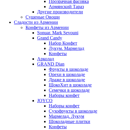
Прозрачная фасовка
Армянский Тараз
Другие производители
Сушеные Овощи
Сладости из Армении
Конфеты из Армении
Sonuar. Mark Sevouni
Grand Candy
Набор Конфет
Лукум. Мармелад
Конфеты
Арколад
GRAND Dian
Фрукты в шоколаде
Орехи в шоколаде
Драже в шоколаде
ШокоХит в шоколаде
Семечки в шоколаде
Наборы конфет
JOYCO
Наборы конфет
Сухофрукты в шоколаде
Мармелад. Лукум
Шоколадные плитки
Конфеты