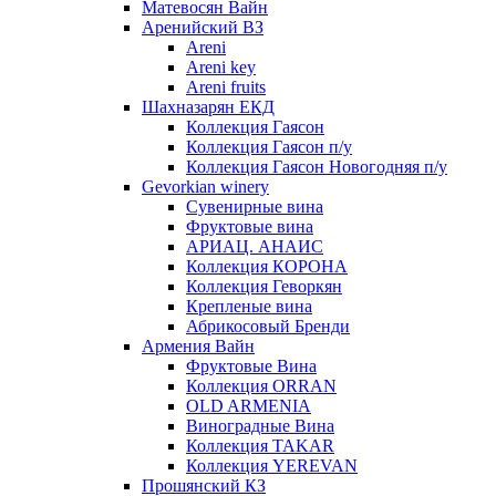
Матевосян Вайн
Аренийский ВЗ
Areni
Areni key
Areni fruits
Шахназарян ЕКД
Коллекция Гаясон
Коллекция Гаясон п/у
Коллекция Гаясон Новогодняя п/у
Gevorkian winery
Сувенирные вина
Фруктовые вина
АРИАЦ. АНАИС
Коллекция КОРОНА
Коллекция Геворкян
Крепленые вина
Абрикосовый Бренди
Армения Вайн
Фруктовые Вина
Коллекция ORRAN
OLD ARMENIA
Виноградные Вина
Коллекция TAKAR
Коллекция YEREVAN
Прошянский КЗ