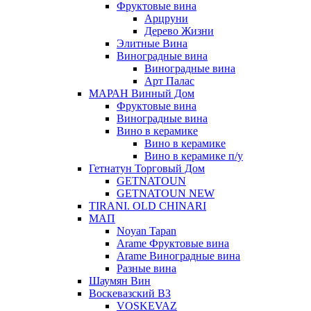
Фруктовые вина
Арцруни
Дерево Жизни
Элитные Вина
Виноградные вина
Виноградные вина
Арт Палас
МАРАН Винный Дом
Фруктовые вина
Виноградные вина
Вино в керамике
Вино в керамике
Вино в керамике п/у
Гетнатун Торговый Дом
GETNATOUN
GETNATOUN NEW
TIRANI. OLD CHINARI
МАП
Noyan Tapan
Arame Фруктовые вина
Arame Виноградные вина
Разные вина
Шаумян Вин
Воскевазский ВЗ
VOSKEVAZ