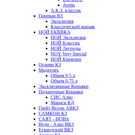
Avetis
А.К.З. классик
Гиневан ВЗ
Эксклюзив
Классический коньяк
НОЙ ЕКВВКА
НОЙ Эксклюзив
НОЙ Классик
НОЙ Легенды
NOY Very Speсial
НОЙ Кремлин
Оганян КЗ
Мадатовъ
Объем 0,5 л
Объем 0,75 л
Эксклюзивные Коньяки
Подарочные Коньяки
СИС Алко
Мараси КД
Грейт Велли АВКЗ
САМКОН КЗ
САЯТ - НОВА
Веди - Алко ВКЗ
Егвардский ВКЗ