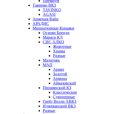
Премиум
Тавинко ВКЗ
TAVINKO
AGASI
Армения Вайн
АРАДИС
Миниатюрные Коньяки
Оганян Бренди
Мараси КД
СИС АЛКО
Животные
Храмы
Разные
Мадатовъ
МАП
Арамэ
Золотой
Армина
Айвазовский
Прошянский КЗ
Классические
Сувенирные
Грейт Велли АВКЗ
Иджеванский ВКЗ
Разные