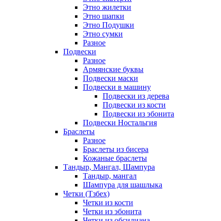
Этно жилетки
Этно шапки
Этно Подушки
Этно сумки
Разное
Подвески
Разное
Армянские буквы
Подвески маски
Подвески в машину
Подвески из дерева
Подвески из кости
Подвески из эбонита
Подвески Ностальгия
Браслеты
Разное
Браслеты из бисера
Кожаные браслеты
Тандыр, Мангал, Шампура
Тандыр, мангал
Шампура для шашлыка
Четки (Тзбех)
Четки из кости
Четки из эбонита
Четки из обсидиана