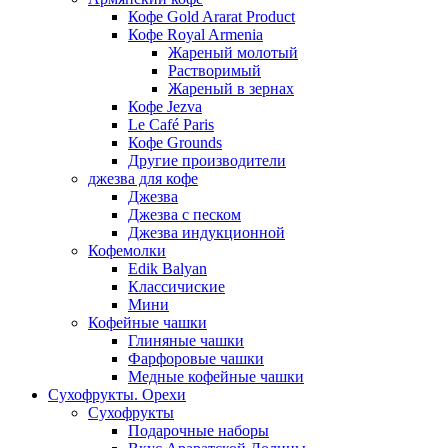
Кофе Gold Ararat Product
Кофе Royal Armenia
Жареный молотый
Растворимый
Жареный в зернах
Кофе Jezva
Le Café Paris
Кофе Grounds
Другие производители
джезва для кофе
Джезва
Джезва с песком
Джезва индукционной
Кофемолки
Edik Balyan
Классичиские
Мини
Кофейные чашки
Глиняные чашки
Фарфоровые чашки
Медные кофейные чашки
Сухофрукты. Орехи
Сухофрукты
Подарочные наборы