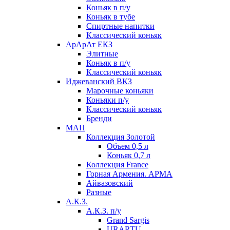
Коньяк в п/у
Коньяк в тубе
Спиртные напитки
Классический коньяк
АрАрАт ЕКЗ
Элитные
Коньяк в п/у
Классический коньяк
Иджеванский ВКЗ
Марочные коньяки
Коньяки п/у
Классический коньяк
Бренди
МАП
Коллекция Золотой
Объем 0,5 л
Коньяк 0,7 л
Коллекция France
Горная Армения. АРМА
Айвазовский
Разные
А.К.З.
А.К.З. п/у
Grand Sargis
URARTU