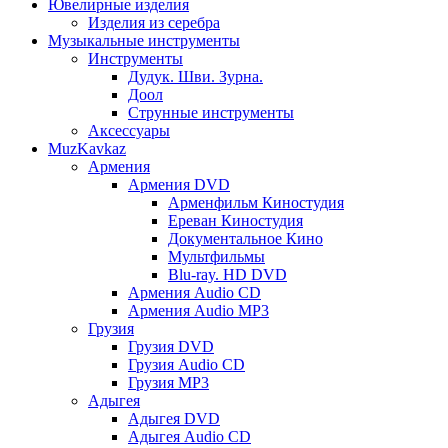
Ювелирные изделия
Изделия из серебра
Музыкальные инструменты
Инструменты
Дудук. Шви. Зурна.
Доол
Струнные инструменты
Аксессуары
MuzKavkaz
Армения
Армения DVD
Арменфильм Киностудия
Ереван Киностудия
Документальное Кино
Мультфильмы
Blu-ray. HD DVD
Армения Audio CD
Армения Audio MP3
Грузия
Грузия DVD
Грузия Audio CD
Грузия MP3
Адыгея
Адыгея DVD
Адыгея Audio CD