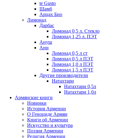
te Gusto
Шамб
Арцах Био
Лимонад
Дарбас
Лимонад 0,5 л. Стекло
Лимонад 1,25 л. ПЭТ
Ануш
Ани
Лимонад 0,5 л ст
Лимонад 0,5 л ПЭТ
Лимонад 1,0 л ПЭТ
Лимонад 1,5 л ПЭТ
Другие производители
Натахтари
Натахтари 0,5л
Натахтари 1,0л
Армянские книги
Новинки
История Армении
О Геноциде Армян
Книги об Армении
Иcкусство и культура
Поэзия Армении
Религия Армении