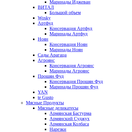
Маринады Иджеван
ВИТАЛ
Большой объем
Wosky
Артфуд
Консервация Артфуд
Маринады Артфуд
Ноян
Консервация Ноян
Маринады Ноян
Сады Арагаца
Агроянс
Консервация Агроянс
Маринады Агроянс
Прошян Фуд
Консервация Прошян Фуд
Маринады Прошян Фуд
YAN
te Gusto
Мясные Продукты
Мясные деликатесы
Армянская Бастурма
Армянский Суджух
Армянская Колбаса
Нарезки