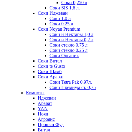
Соки 0,250 л
Соки SIS 1,6 л.
Соки Иджеван
Соки 1.0 л
Соки 0.25 л
Соки Noyan Premium
Соки и Нектары 1,0 л
Соки и Нектары 0,2 л
Соки стекло 0,75 л
Соки стекло 0,25 л
Соки Органик
Соки Витал
Соки te Gusto
Соки Шамб
Соки Арарат
Соки Tetra Pak 0,97л.
Соки Премиум ст. 0,75
Компоты
Иджеван
Арарат
YAN
Ноян
Агроянс
Прошян Фуд
Витал