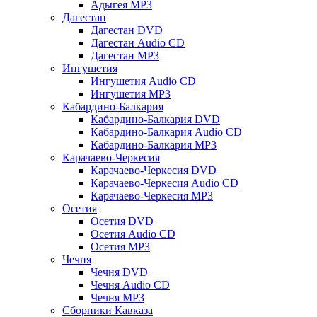
Адыгея MP3
Дагестан
Дагестан DVD
Дагестан Audio CD
Дагестан MP3
Ингушетия
Ингушетия Audio CD
Ингушетия MP3
Кабардино-Балкария
Кабардино-Балкария DVD
Кабардино-Балкария Audio CD
Кабардино-Балкария MP3
Карачаево-Черкесия
Карачаево-Черкесия DVD
Карачаево-Черкесия Audio CD
Карачаево-Черкесия MP3
Осетия
Осетия DVD
Осетия Audio CD
Осетия MP3
Чечня
Чечня DVD
Чечня Audio CD
Чечня MP3
Сборники Кавказа