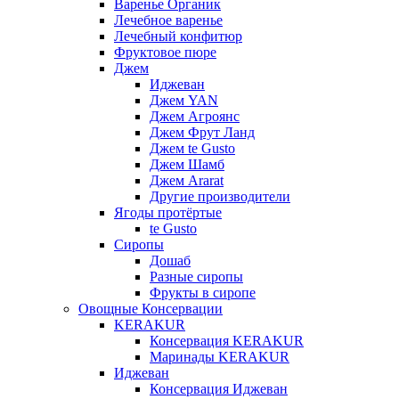
Варенье Органик
Лечебное варенье
Лечебный конфитюр
Фруктовое пюре
Джем
Иджеван
Джем YAN
Джем Агроянс
Джем Фрут Ланд
Джем te Gusto
Джем Шамб
Джем Ararat
Другие производители
Ягоды протёртые
te Gusto
Сиропы
Дошаб
Разные сиропы
Фрукты в сиропе
Овощные Консервации
KERAKUR
Консервация KERAKUR
Маринады KERAKUR
Иджеван
Консервация Иджеван