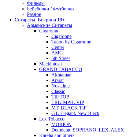
Фильмы
Бейсболки / Футболки
Разное
Сигареты. Витрина 18+
Армянские Сигареты
Cigaronne
Cigaronne
Tattoo by Cigaronne
Center
AMG
5th Street
Mackintosh
GRAND TABACCO
Akhtamar
Ararat
Nostalgia
Classic
TIP TOP
TRIUMPH. VIP
MT. BLACK TIP
GT. Elegant. New Bleck
Lex Tobacco
MORION
Democrat, SOPRANO, LEX, ALEX
Karelia and others