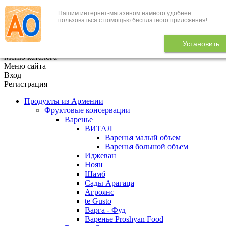
Нашим интернет-магазином намного удобнее
+7 (495) 646-888-1
пользоваться с помощью бесплатного приложения!
В корзине
0
товаров
Установить
x
Меню каталога
Меню сайта
Вход
Регистрация
Продукты из Армении
Фруктовые консервации
Варенье
ВИТАЛ
Варенья малый объем
Варенья большой объем
Иджеван
Ноян
Шамб
Сады Арагаца
Агроянс
te Gusto
Варга - Фуд
Варенье Proshyan Food