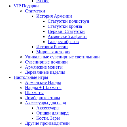
Разное
VIP Подарки
Статуэтки
История Армении
Статуэтки полистоун
Статуэтки бронза
Церкви. Статуэтки
Армянский алфавит
Галерея образов
История России
Мировая история
Уникальные сувенирные светильники
Сувенирные ночники
Армянские монеты
Деревянные изделия
Настольные игры
Армянские Нарды
Нарды + Шахматы
Шахматы
Ломберные столы
Аксессуары для нард
Аксессуары
Фишки для нард
Кости. Зары
Другие производители