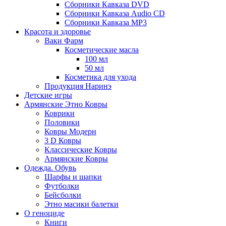
Сборники Кавказа DVD
Сборники Кавказа Audio CD
Сборники Кавказа MP3
Красота и здоровье
Ваки Фарм
Косметические масла
100 мл
50 мл
Косметика для ухода
Продукция Наринэ
Детские игры
Армянские Этно Ковры
Коврики
Половики
Ковры Модерн
3 D Ковры
Классические Ковры
Армянские Ковры
Одежда. Обувь
Шарфы и шапки
Футболки
Бейсболки
Этно масики балетки
О геноциде
Книги