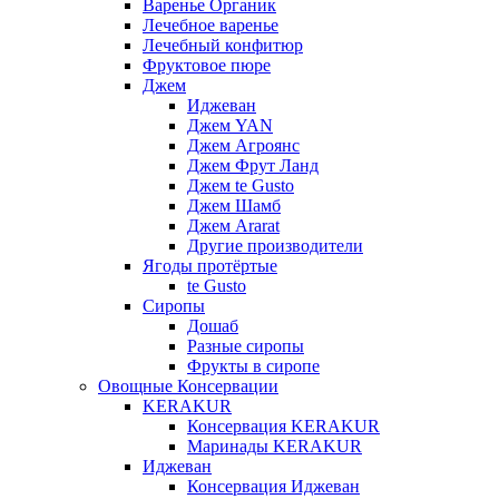
Варенье Органик
Лечебное варенье
Лечебный конфитюр
Фруктовое пюре
Джем
Иджеван
Джем YAN
Джем Агроянс
Джем Фрут Ланд
Джем te Gusto
Джем Шамб
Джем Ararat
Другие производители
Ягоды протёртые
te Gusto
Сиропы
Дошаб
Разные сиропы
Фрукты в сиропе
Овощные Консервации
KERAKUR
Консервация KERAKUR
Маринады KERAKUR
Иджеван
Консервация Иджеван