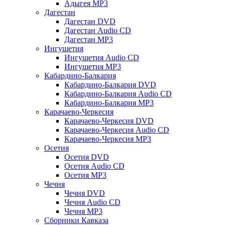
Адыгея MP3
Дагестан
Дагестан DVD
Дагестан Audio CD
Дагестан MP3
Ингушетия
Ингушетия Audio CD
Ингушетия MP3
Кабардино-Балкария
Кабардино-Балкария DVD
Кабардино-Балкария Audio CD
Кабардино-Балкария MP3
Карачаево-Черкесия
Карачаево-Черкесия DVD
Карачаево-Черкесия Audio CD
Карачаево-Черкесия MP3
Осетия
Осетия DVD
Осетия Audio CD
Осетия MP3
Чечня
Чечня DVD
Чечня Audio CD
Чечня MP3
Сборники Кавказа