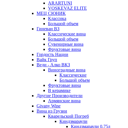
ARARTUNI
VOSKEVAZ ELITE
МЕЦ СЮНИК
Классика
Большой объем
Гиневан ВЗ
Классические вина
Большой объем
Сувенирные вина
Фруктовые вина
Гордость Нации
Вайк Груп
Веди - Алко ВКЗ
Виноградные вина
Классические
Большой объем
Фруктовые вина
В керамике
Другие Производители
Армянские вина
Givany Wine
Вина из Грузии
Кварельский Погреб
Киндзмараули
Киндзмараули 0,75л