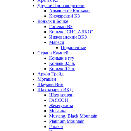
Арегак КЗ
Другие Производители
Армянские Коньяки
Кизлярский КЗ
Коньяк в Бочке
Гиневан ВЗ
Коньяк "СИС АЛКО"
Иджеванский ВКЗ
Мараси
Подарочные
Страна Камней
Коньяк в п/у
Коньяк 0,5 л.
Коньяк 0,2 л.
Аркон Трейд
Мргашен
Шаумян Вин
Шахназарян ВКД
Шахназарян
ГАЯСОН
Жемчужина
Мозаика
Mustang. Black Mountain
Platinum Mountain
Parakar