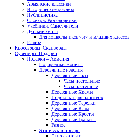
Армянские классики
Исторические романы
Публицистика
Словари. Разговорники
Учебники. Самоучители
Детские книги
Для дошкольников<br> и младших классов
Разное
Кроссворды. Сканворды
Сувениры. Подарки
Подарки – Армения
Подарочные монеты
Деревянные изделия
Деревянные часы
Часы настольные
Часы настенные
Деревянные Храмы
Подставки для напитков
Деревянные Тарелки
Деревянные Вазы
Деревянные Кресты
Деревянные Гранаты
Разное
Этнические товары
Этно скатерти