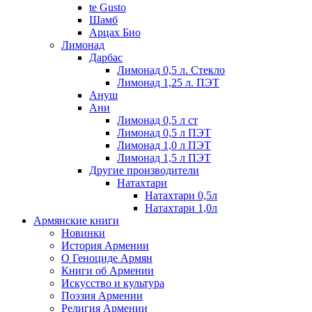
te Gusto
Шамб
Арцах Био
Лимонад
Дарбас
Лимонад 0,5 л. Стекло
Лимонад 1,25 л. ПЭТ
Ануш
Ани
Лимонад 0,5 л ст
Лимонад 0,5 л ПЭТ
Лимонад 1,0 л ПЭТ
Лимонад 1,5 л ПЭТ
Другие производители
Натахтари
Натахтари 0,5л
Натахтари 1,0л
Армянские книги
Новинки
История Армении
О Геноциде Армян
Книги об Армении
Иcкусство и культура
Поэзия Армении
Религия Армении