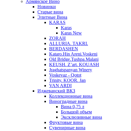
Армянское Вино
Новинки
Старые вина
Элитные Вина
KARAS
Karas
Karas New
ZORAH
ALLURIA. TAKRI.
BERDASHEN
Kataro.Hin Areni.Voskeni
Old Bridge.Tushpa.Malani
KEUSH. Z’art. KOUASH
Jraghatspanyan Winery
Voskevaz - Qotot
Trinity. KOOR. Jan
VAN ARDI
Иджеванский ВКЗ
Коллекционные вина
Виноградные вина
Вина 0,75 л
Большой объем
Эксклюзивные вина
Фруктовые вина
Cувенирные вина