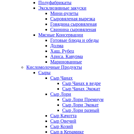
Полуфабрикаты
Эксклюзивные закуски
Мини-рулеты
Сыровяленая вырезка
Говядина сыровяленая
Свинина сыровяленая
Мясные Консервации
Готовые блюда и обеды
Долма
Хаш. Рубец
Ариса. Кавурма
Маринованные
Кисломолочные Продукты
Сыры
Сыр Чанах
Сыр Чанах в ведре
Сыр Чанах Экокат
Сыр Лори
Сыр Лори Премиум
Сыр Лори Экокат
Сыр Лори разный
Сыр Качотта
Сыр Овечий
Сыр Козий
Сыр в Керамике