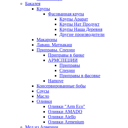
Бакалея
Крупы
Фасованная крупа
Крупы Арарат
Крупы Нат Продукт
Крупы Наша Деревня
Другие производители
Макароны
Лаваш. Матнакаш
Приправы. Специи
Приправы в банке
АРМСПЕЦИИ
Приправы
Специи
Приправы в фасовке
Hamove
Консервированные бобы
Соусы
Масло
Оливки
Оливки "Arm Eco"
Оливки AMADO
Оливки Aiello
Оливки Armenium
Мед из Армении