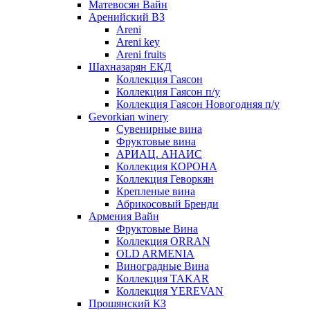
Матевосян Вайн
Аренийский ВЗ
Areni
Areni key
Areni fruits
Шахназарян ЕКД
Коллекция Гаясон
Коллекция Гаясон п/у
Коллекция Гаясон Новогодняя п/у
Gevorkian winery
Сувенирные вина
Фруктовые вина
АРИАЦ. АНАИС
Коллекция КОРОНА
Коллекция Геворкян
Крепленые вина
Абрикосовый Бренди
Армения Вайн
Фруктовые Вина
Коллекция ORRAN
OLD ARMENIA
Виноградные Вина
Коллекция TAKAR
Коллекция YEREVAN
Прошянский КЗ