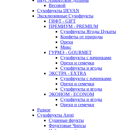
Вкус Араратской Долины
Весовой
Сухофрукты IJEVAN
Эксклюзивные Сухофрукты
ГИФТ - GIFT
ПРЕМИУМ - PREMIUM
Сухофрукты Ягоды Цукаты
Конфеты от природы
Орехи
Микс
ГУРМЭ - GOURMET
Сухофрукты с начинками
Орехи и семечки
Сухофрукты и ягоды
ЭКСТРА - EXTRA
Сухофрукты с начинками
Орехи и семечки
Сухофрукты и ягоды
ЭКОНОМ - ECONOM
Сухофрукты и ягоды
Орехи и семечки
Разное
Сухофрукты Aregi
Сушеные фрукты
Фруктовые Чипсы