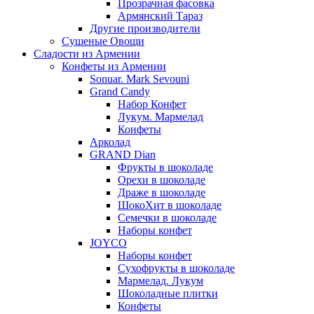
Прозрачная фасовка
Армянский Тараз
Другие производители
Сушеные Овощи
Сладости из Армении
Конфеты из Армении
Sonuar. Mark Sevouni
Grand Candy
Набор Конфет
Лукум. Мармелад
Конфеты
Арколад
GRAND Dian
Фрукты в шоколаде
Орехи в шоколаде
Драже в шоколаде
ШокоХит в шоколаде
Семечки в шоколаде
Наборы конфет
JOYCO
Наборы конфет
Сухофрукты в шоколаде
Мармелад. Лукум
Шоколадные плитки
Конфеты