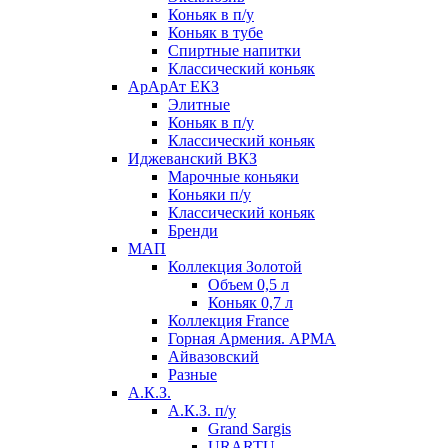
Коньяк в п/у
Коньяк в тубе
Спиртные напитки
Классический коньяк
АрАрАт ЕКЗ
Элитные
Коньяк в п/у
Классический коньяк
Иджеванский ВКЗ
Марочные коньяки
Коньяки п/у
Классический коньяк
Бренди
МАП
Коллекция Золотой
Объем 0,5 л
Коньяк 0,7 л
Коллекция France
Горная Армения. АРМА
Айвазовский
Разные
А.К.З.
А.К.З. п/у
Grand Sargis
URARTU