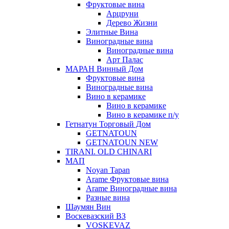
Фруктовые вина
Арцруни
Дерево Жизни
Элитные Вина
Виноградные вина
Виноградные вина
Арт Палас
МАРАН Винный Дом
Фруктовые вина
Виноградные вина
Вино в керамике
Вино в керамике
Вино в керамике п/у
Гетнатун Торговый Дом
GETNATOUN
GETNATOUN NEW
TIRANI. OLD CHINARI
МАП
Noyan Tapan
Arame Фруктовые вина
Arame Виноградные вина
Разные вина
Шаумян Вин
Воскевазский ВЗ
VOSKEVAZ