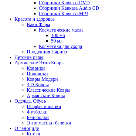
Сборники Кавказа DVD
Сборники Кавказа Audio CD
Сборники Кавказа MP3
Красота и здоровье
Ваки Фарм
Косметические масла
100 мл
50 мл
Косметика для ухода
Продукция Наринэ
Детские игры
Армянские Этно Ковры
Коврики
Половики
Ковры Модерн
3 D Ковры
Классические Ковры
Армянские Ковры
Одежда. Обувь
Шарфы и шапки
Футболки
Бейсболки
Этно масики балетки
О геноциде
Книги