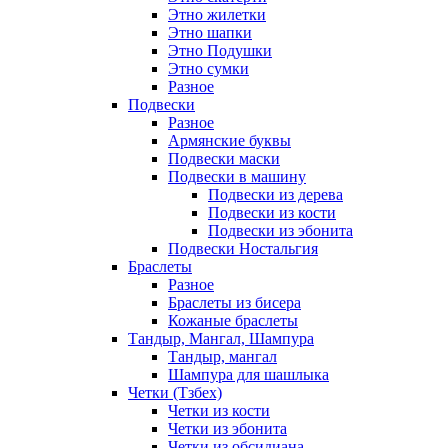
Этно жилетки
Этно шапки
Этно Подушки
Этно сумки
Разное
Подвески
Разное
Армянские буквы
Подвески маски
Подвески в машину
Подвески из дерева
Подвески из кости
Подвески из эбонита
Подвески Ностальгия
Браслеты
Разное
Браслеты из бисера
Кожаные браслеты
Тандыр, Мангал, Шампура
Тандыр, мангал
Шампура для шашлыка
Четки (Тзбех)
Четки из кости
Четки из эбонита
Четки из обсидиана