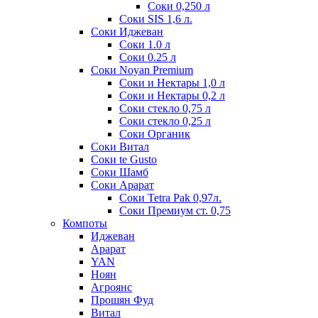
Соки 0,250 л
Соки SIS 1,6 л.
Соки Иджеван
Соки 1.0 л
Соки 0.25 л
Соки Noyan Premium
Соки и Нектары 1,0 л
Соки и Нектары 0,2 л
Соки стекло 0,75 л
Соки стекло 0,25 л
Соки Органик
Соки Витал
Соки te Gusto
Соки Шамб
Соки Арарат
Соки Tetra Pak 0,97л.
Соки Премиум ст. 0,75
Компоты
Иджеван
Арарат
YAN
Ноян
Агроянс
Прошян Фуд
Витал