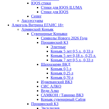
IQOS стики
Стики для IQOS ILUMA
Стики для IQOS
Сenter
Акссессуары
Алкоголь Витрина ЕГАИС 18+
Армянский Коньяк
Сувенирные Коньяки
Символы Нового 2026 Года
Прошянский КЗ
Элитные
Коньяк 5 лет 0,5 л., 0,33 л
Коньяк 5 лет 0,18 л., 0,25 л.
Коньяк 7 лет 0,5 л., 0,33 л
Шахназарян ВКД
Коньяк 0,5 л
Коньяк 0,25 л
Коньяк 0,70 л
Иджеванский ВКЗ
СИС АЛКО
Веди Алко
САМКОН / Тавинко ВКЗ
Коньяк сувенирный Сабля
Прошянский КЗ
Эксклюзив