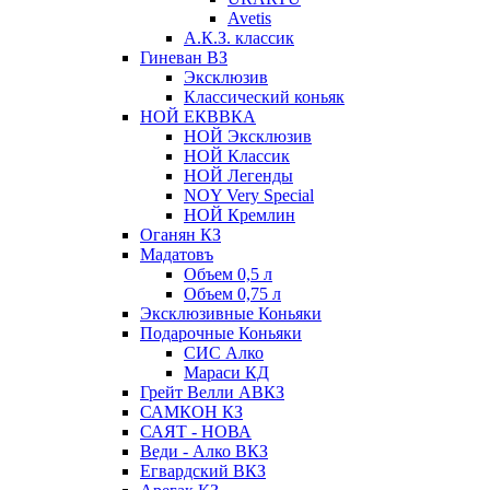
Avetis
А.К.З. классик
Гиневан ВЗ
Эксклюзив
Классический коньяк
НОЙ ЕКВВКА
НОЙ Эксклюзив
НОЙ Классик
НОЙ Легенды
NOY Very Speсial
НОЙ Кремлин
Оганян КЗ
Мадатовъ
Объем 0,5 л
Объем 0,75 л
Эксклюзивные Коньяки
Подарочные Коньяки
СИС Алко
Мараси КД
Грейт Велли АВКЗ
САМКОН КЗ
САЯТ - НОВА
Веди - Алко ВКЗ
Егвардский ВКЗ