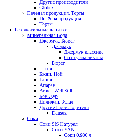
Другие производители
Globex
Печёная продукция. Торты
Печёная продукция
Торты
Безалкогольные напитки
Минеральная Вода
Джермук. Бюрег
Джермук
Джермук классика
Со вкусом лимона
Бюрег
Татни
Бжни. Ной
Гарни
Апаран
Ararat. Well Still
Бон Жур
Дилижан. Зулал
Другие Производители
Dausuz
Соки
Соки SIS Натурал
Соки YAN
Соки 0,930 л