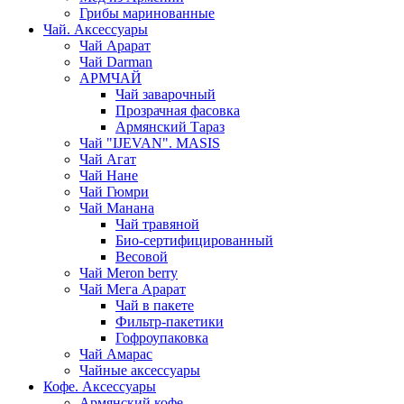
Грибы маринованные
Чай. Аксессуары
Чай Арарат
Чай Darman
АРМЧАЙ
Чай заварочный
Прозрачная фасовка
Армянский Тараз
Чай "IJEVAN". MASIS
Чай Агат
Чай Нане
Чай Гюмри
Чай Манана
Чай травяной
Био-сертифицированный
Весовой
Чай Meron berry
Чай Мега Арарат
Чай в пакете
Фильтр-пакетики
Гофроупаковка
Чай Амарас
Чайные аксессуары
Кофе. Аксессуары
Армянский кофе