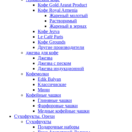
Кофе Gold Ararat Product
Кофе Royal Armenia
Жареный молотый
Растворимый
Жареный в зернах
Кофе Jezva
Le Café Paris
Кофе Grounds
Другие производители
джезва для кофе
Джезва
Джезва с песком
Джезва индукционной
Кофемолки
Edik Balyan
Классичиские
Мини
Кофейные чашки
Глиняные чашки
Фарфоровые чашки
Медные кофейные чашки
Сухофрукты. Орехи
Сухофрукты
Подарочные наборы