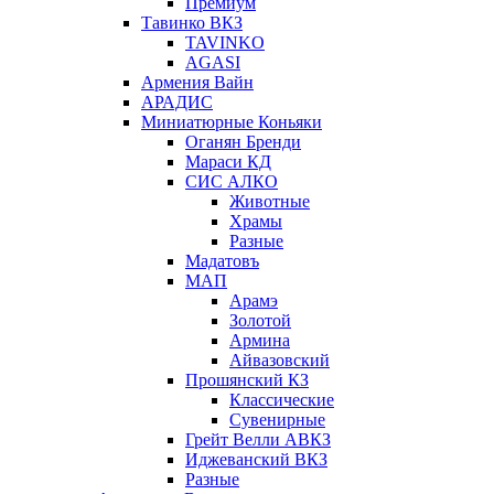
Премиум
Тавинко ВКЗ
TAVINKO
AGASI
Армения Вайн
АРАДИС
Миниатюрные Коньяки
Оганян Бренди
Мараси КД
СИС АЛКО
Животные
Храмы
Разные
Мадатовъ
МАП
Арамэ
Золотой
Армина
Айвазовский
Прошянский КЗ
Классические
Сувенирные
Грейт Велли АВКЗ
Иджеванский ВКЗ
Разные