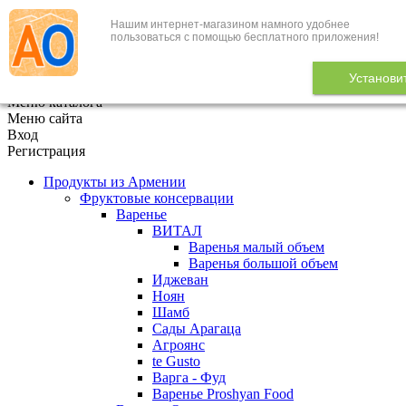
Нашим интернет-магазином намного удобнее
+7 (495) 646-888-1
пользоваться с помощью бесплатного приложения!
В корзине
0
товаров
Установи
x
Меню каталога
Меню сайта
Вход
Регистрация
Продукты из Армении
Фруктовые консервации
Варенье
ВИТАЛ
Варенья малый объем
Варенья большой объем
Иджеван
Ноян
Шамб
Сады Арагаца
Агроянс
te Gusto
Варга - Фуд
Варенье Proshyan Food