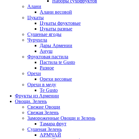
Наборы сухофруктов
Алани
Алани весовой
Цукаты
Цукаты фруктовые
Цукаты разные
Сушеные ягоды
Чурчхела
Дары Армении
Ануш
Фруктовая пастила
Пастила te Gusto
Разное
Орехи
Орехи весовые
Орехи в меду
Te Gusto
Фрукты из Армении
Овощи. Зелень
Свежие Овощи
Свежая Зелень
Замороженные Овощи и Зелень
Тамара фрут
Сушеная Зелень
АРМЧАЙ