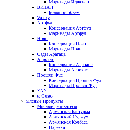
Маринады Иджеван
ВИТАЛ
Большой объем
Wosky
Артфуд
Консервация Артфуд
Маринады Артфуд
Ноян
Консервация Ноян
Маринады Ноян
Сады Арагаца
Агроянс
Консервация Агроянс
Маринады Агроянс
Прошян Фуд
Консервация Прошян Фуд
Маринады Прошян Фуд
YAN
te Gusto
Мясные Продукты
Мясные деликатесы
Армянская Бастурма
Армянский Суджух
Армянская Колбаса
Нарезки