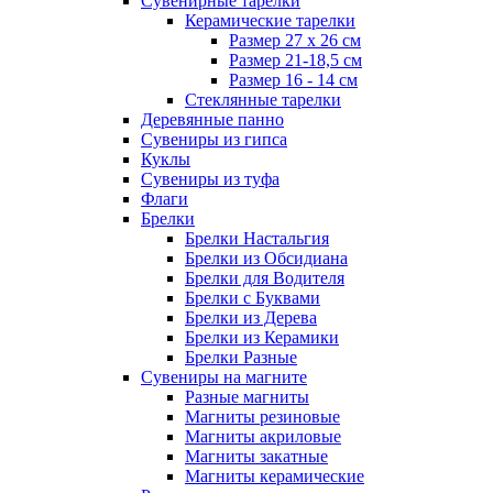
Сувенирные тарелки
Керамические тарелки
Размер 27 х 26 см
Размер 21-18,5 см
Размер 16 - 14 см
Стеклянные тарелки
Деревянные панно
Сувениры из гипса
Куклы
Сувениры из туфа
Флаги
Брелки
Брелки Настальгия
Брелки из Обсидиана
Брелки для Водителя
Брелки с Буквами
Брелки из Дерева
Брелки из Керамики
Брелки Разные
Сувениры на магните
Разные магниты
Магниты резиновые
Магниты акриловые
Магниты закатные
Магниты керамические