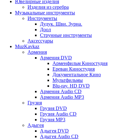
Ювелирные изделия
Изделия из серебра
Музыкальные инструменты
Инструменты
Дудук. Шви. Зурна.
Доол
Струнные инструменты
Аксессуары
MuzKavkaz
Армения
Армения DVD
Арменфильм Киностудия
Ереван Киностудия
Документальное Кино
Мультфильмы
Blu-ray. HD DVD
Армения Audio CD
Армения Audio MP3
Грузия
Грузия DVD
Грузия Audio CD
Грузия MP3
Адыгея
Адыгея DVD
Адыгея Audio CD