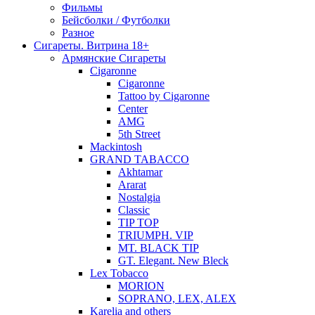
Фильмы
Бейсболки / Футболки
Разное
Сигареты. Витрина 18+
Армянские Сигареты
Cigaronne
Cigaronne
Tattoo by Cigaronne
Center
AMG
5th Street
Mackintosh
GRAND TABACCO
Akhtamar
Ararat
Nostalgia
Classic
TIP TOP
TRIUMPH. VIP
MT. BLACK TIP
GT. Elegant. New Bleck
Lex Tobacco
MORION
SOPRANO, LEX, ALEX
Karelia and others