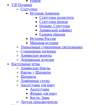
Разное
VIP Подарки
Статуэтки
История Армении
Статуэтки полистоун
Статуэтки бронза
Церкви. Статуэтки
Армянский алфавит
Галерея образов
История России
Мировая история
Уникальные сувенирные светильники
Сувенирные ночники
Армянские монеты
Деревянные изделия
Настольные игры
Армянские Нарды
Нарды + Шахматы
Шахматы
Ломберные столы
Аксессуары для нард
Аксессуары
Фишки для нард
Кости. Зары
Другие производители