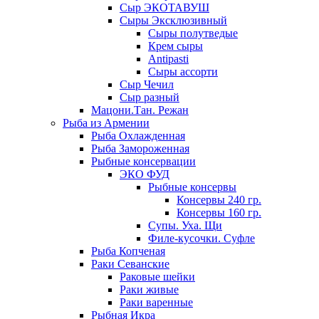
Сыр ЭКОТАВУШ
Сыры Эксклюзивный
Сыры полутведые
Крем сыры
Antipasti
Сыры ассорти
Сыр Чечил
Сыр разный
Мацони.Тан. Режан
Рыба из Армении
Рыба Охлажденная
Рыба Замороженная
Рыбные консервации
ЭКО ФУД
Рыбные консервы
Консервы 240 гр.
Консервы 160 гр.
Супы. Уха. Щи
Филе-кусочки. Суфле
Рыба Копченая
Раки Севанские
Раковые шейки
Раки живые
Раки варенные
Рыбная Икра