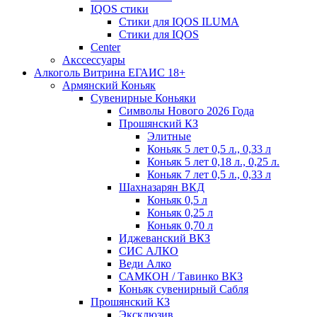
IQOS стики
Стики для IQOS ILUMA
Стики для IQOS
Сenter
Акссессуары
Алкоголь Витрина ЕГАИС 18+
Армянский Коньяк
Сувенирные Коньяки
Символы Нового 2026 Года
Прошянский КЗ
Элитные
Коньяк 5 лет 0,5 л., 0,33 л
Коньяк 5 лет 0,18 л., 0,25 л.
Коньяк 7 лет 0,5 л., 0,33 л
Шахназарян ВКД
Коньяк 0,5 л
Коньяк 0,25 л
Коньяк 0,70 л
Иджеванский ВКЗ
СИС АЛКО
Веди Алко
САМКОН / Тавинко ВКЗ
Коньяк сувенирный Сабля
Прошянский КЗ
Эксклюзив