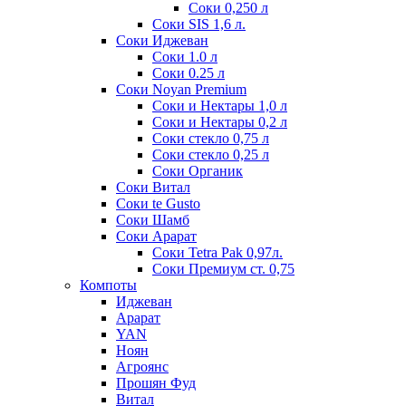
Соки 0,250 л
Соки SIS 1,6 л.
Соки Иджеван
Соки 1.0 л
Соки 0.25 л
Соки Noyan Premium
Соки и Нектары 1,0 л
Соки и Нектары 0,2 л
Соки стекло 0,75 л
Соки стекло 0,25 л
Соки Органик
Соки Витал
Соки te Gusto
Соки Шамб
Соки Арарат
Соки Tetra Pak 0,97л.
Соки Премиум ст. 0,75
Компоты
Иджеван
Арарат
YAN
Ноян
Агроянс
Прошян Фуд
Витал