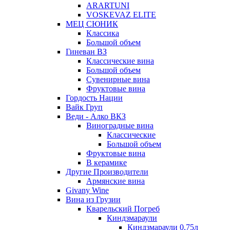
ARARTUNI
VOSKEVAZ ELITE
МЕЦ СЮНИК
Классика
Большой объем
Гиневан ВЗ
Классические вина
Большой объем
Сувенирные вина
Фруктовые вина
Гордость Нации
Вайк Груп
Веди - Алко ВКЗ
Виноградные вина
Классические
Большой объем
Фруктовые вина
В керамике
Другие Производители
Армянские вина
Givany Wine
Вина из Грузии
Кварельский Погреб
Киндзмараули
Киндзмараули 0,75л