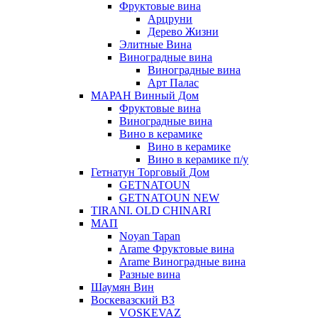
Фруктовые вина
Арцруни
Дерево Жизни
Элитные Вина
Виноградные вина
Виноградные вина
Арт Палас
МАРАН Винный Дом
Фруктовые вина
Виноградные вина
Вино в керамике
Вино в керамике
Вино в керамике п/у
Гетнатун Торговый Дом
GETNATOUN
GETNATOUN NEW
TIRANI. OLD CHINARI
МАП
Noyan Tapan
Arame Фруктовые вина
Arame Виноградные вина
Разные вина
Шаумян Вин
Воскевазский ВЗ
VOSKEVAZ