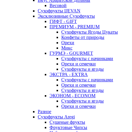
Вкус Араратской Долины
Весовой
Сухофрукты IJEVAN
Эксклюзивные Сухофрукты
ГИФТ - GIFT
ПРЕМИУМ - PREMIUM
Сухофрукты Ягоды Цукаты
Конфеты от природы
Орехи
Микс
ГУРМЭ - GOURMET
Сухофрукты с начинками
Орехи и семечки
Сухофрукты и ягоды
ЭКСТРА - EXTRA
Сухофрукты с начинками
Орехи и семечки
Сухофрукты и ягоды
ЭКОНОМ - ECONOM
Сухофрукты и ягоды
Орехи и семечки
Разное
Сухофрукты Aregi
Сушеные фрукты
Фруктовые Чипсы