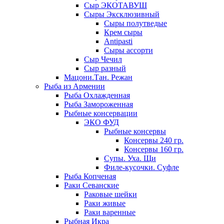
Сыр ЭКОТАВУШ
Сыры Эксклюзивный
Сыры полутведые
Крем сыры
Antipasti
Сыры ассорти
Сыр Чечил
Сыр разный
Мацони.Тан. Режан
Рыба из Армении
Рыба Охлажденная
Рыба Замороженная
Рыбные консервации
ЭКО ФУД
Рыбные консервы
Консервы 240 гр.
Консервы 160 гр.
Супы. Уха. Щи
Филе-кусочки. Суфле
Рыба Копченая
Раки Севанские
Раковые шейки
Раки живые
Раки варенные
Рыбная Икра