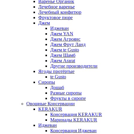
Варенье Органик
Лечебное варенье
Лечебный конфитюр
Фруктовое пюре
Джем
Иджеван
Джем YAN
Джем Агроянс
Джем Фрут Ланд
Джем te Gusto
Джем Шамб
Джем Ararat
Другие производители
Ягоды протёртые
te Gusto
Сиропы
Дошаб
Разные сиропы
Фрукты в сиропе
Овощные Консервации
KERAKUR
Консервация KERAKUR
Маринады KERAKUR
Иджеван
Консервация Иджеван