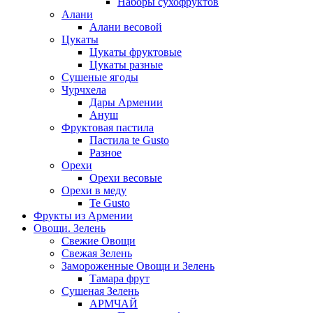
Наборы сухофруктов
Алани
Алани весовой
Цукаты
Цукаты фруктовые
Цукаты разные
Сушеные ягоды
Чурчхела
Дары Армении
Ануш
Фруктовая пастила
Пастила te Gusto
Разное
Орехи
Орехи весовые
Орехи в меду
Te Gusto
Фрукты из Армении
Овощи. Зелень
Свежие Овощи
Свежая Зелень
Замороженные Овощи и Зелень
Тамара фрут
Сушеная Зелень
АРМЧАЙ