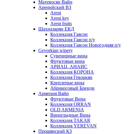
Матевосян Вайн
Аренийский ВЗ
Areni
Areni key
Areni fruits
Шахназарян ЕКД
Коллекция Гаясон
Коллекция Гаясон п/у
Коллекция Гаясон Новогодняя п/у
Gevorkian winery
Сувенирные вина
Фруктовые вина
АРИАЦ. АНАИС
Коллекция КОРОНА
Коллекция Геворкян
Крепленые вина
Абрикосовый Бренди
Армения Вайн
Фруктовые Вина
Коллекция ORRAN
OLD ARMENIA
Виноградные Вина
Коллекция TAKAR
Коллекция YEREVAN
Прошянский КЗ