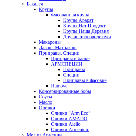
Бакалея
Крупы
Фасованная крупа
Крупы Арарат
Крупы Нат Продукт
Крупы Наша Деревня
Другие производители
Макароны
Лаваш. Матнакаш
Приправы. Специи
Приправы в банке
АРМСПЕЦИИ
Приправы
Специи
Приправы в фасовке
Hamove
Консервированные бобы
Соусы
Масло
Оливки
Оливки "Arm Eco"
Оливки AMADO
Оливки Aiello
Оливки Armenium
Мед из Армении