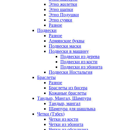
Этно жилетки
Этно шапки
Этно Подушки
Этно сумки
Разное
Подвески
Разное
Армянские буквы
Подвески маски
Подвески в машину
Подвески из дерева
Подвески из кости
Подвески из эбонита
Подвески Ностальгия
Браслеты
Разное
Браслеты из бисера
Кожаные браслеты
Тандыр, Мангал, Шампура
Тандыр, мангал
Шампура для шашлыка
Четки (Тзбех)
Четки из кости
Четки из эбонита
Четки из обсидиана