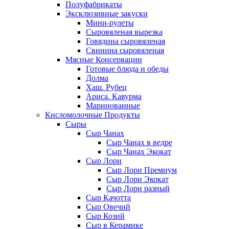
Полуфабрикаты
Эксклюзивные закуски
Мини-рулеты
Сыровяленая вырезка
Говядина сыровяленая
Свинина сыровяленая
Мясные Консервации
Готовые блюда и обеды
Долма
Хаш. Рубец
Ариса. Кавурма
Маринованные
Кисломолочные Продукты
Сыры
Сыр Чанах
Сыр Чанах в ведре
Сыр Чанах Экокат
Сыр Лори
Сыр Лори Премиум
Сыр Лори Экокат
Сыр Лори разный
Сыр Качотта
Сыр Овечий
Сыр Козий
Сыр в Керамике