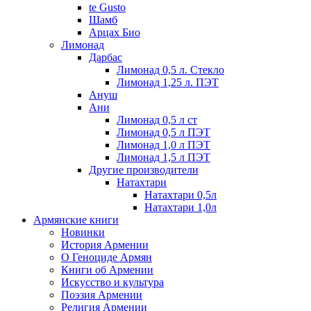
te Gusto
Шамб
Арцах Био
Лимонад
Дарбас
Лимонад 0,5 л. Стекло
Лимонад 1,25 л. ПЭТ
Ануш
Ани
Лимонад 0,5 л ст
Лимонад 0,5 л ПЭТ
Лимонад 1,0 л ПЭТ
Лимонад 1,5 л ПЭТ
Другие производители
Натахтари
Натахтари 0,5л
Натахтари 1,0л
Армянские книги
Новинки
История Армении
О Геноциде Армян
Книги об Армении
Иcкусство и культура
Поэзия Армении
Религия Армении