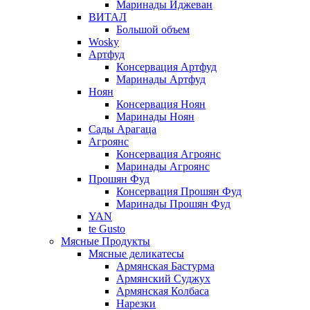
Маринады Иджеван
ВИТАЛ
Большой объем
Wosky
Артфуд
Консервация Артфуд
Маринады Артфуд
Ноян
Консервация Ноян
Маринады Ноян
Сады Арагаца
Агроянс
Консервация Агроянс
Маринады Агроянс
Прошян Фуд
Консервация Прошян Фуд
Маринады Прошян Фуд
YAN
te Gusto
Мясные Продукты
Мясные деликатесы
Армянская Бастурма
Армянский Суджух
Армянская Колбаса
Нарезки