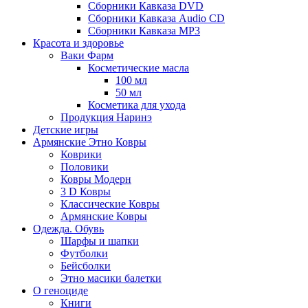
Сборники Кавказа DVD
Сборники Кавказа Audio CD
Сборники Кавказа MP3
Красота и здоровье
Ваки Фарм
Косметические масла
100 мл
50 мл
Косметика для ухода
Продукция Наринэ
Детские игры
Армянские Этно Ковры
Коврики
Половики
Ковры Модерн
3 D Ковры
Классические Ковры
Армянские Ковры
Одежда. Обувь
Шарфы и шапки
Футболки
Бейсболки
Этно масики балетки
О геноциде
Книги