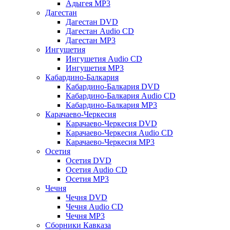
Адыгея MP3
Дагестан
Дагестан DVD
Дагестан Audio CD
Дагестан MP3
Ингушетия
Ингушетия Audio CD
Ингушетия MP3
Кабардино-Балкария
Кабардино-Балкария DVD
Кабардино-Балкария Audio CD
Кабардино-Балкария MP3
Карачаево-Черкесия
Карачаево-Черкесия DVD
Карачаево-Черкесия Audio CD
Карачаево-Черкесия MP3
Осетия
Осетия DVD
Осетия Audio CD
Осетия MP3
Чечня
Чечня DVD
Чечня Audio CD
Чечня MP3
Сборники Кавказа