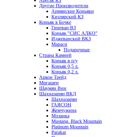
Арегак КЗ
Другие Производители
Армянские Коньяки
Кизлярский КЗ
Коньяк в Бочке
Гиневан ВЗ
Коньяк "СИС АЛКО"
Иджеванский ВКЗ
Мараси
Подарочные
Страна Камней
Коньяк в п/у
Коньяк 0,5 л.
Коньяк 0,2 л.
Аркон Трейд
Мргашен
Шаумян Вин
Шахназарян ВКД
Шахназарян
ГАЯСОН
Жемчужина
Мозаика
Mustang. Black Mountain
Platinum Mountain
Parakar