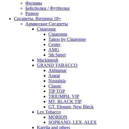
Фильмы
Бейсболки / Футболки
Разное
Сигареты. Витрина 18+
Армянские Сигареты
Cigaronne
Cigaronne
Tattoo by Cigaronne
Center
AMG
5th Street
Mackintosh
GRAND TABACCO
Akhtamar
Ararat
Nostalgia
Classic
TIP TOP
TRIUMPH. VIP
MT. BLACK TIP
GT. Elegant. New Bleck
Lex Tobacco
MORION
SOPRANO, LEX, ALEX
Karelia and others