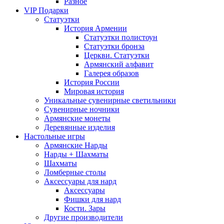
Разное
VIP Подарки
Статуэтки
История Армении
Статуэтки полистоун
Статуэтки бронза
Церкви. Статуэтки
Армянский алфавит
Галерея образов
История России
Мировая история
Уникальные сувенирные светильники
Сувенирные ночники
Армянские монеты
Деревянные изделия
Настольные игры
Армянские Нарды
Нарды + Шахматы
Шахматы
Ломберные столы
Аксессуары для нард
Аксессуары
Фишки для нард
Кости. Зары
Другие производители