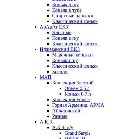
Коньяк в п/у
Коньяк в тубе
Спиртные напитки
Классический коньяк
АрАрАт ЕКЗ
Элитные
Коньяк в п/у
Классический коньяк
Иджеванский ВКЗ
Марочные коньяки
Коньяки п/у
Классический коньяк
Бренди
МАП
Коллекция Золотой
Объем 0,5 л
Коньяк 0,7 л
Коллекция France
Горная Армения. АРМА
Айвазовский
Разные
А.К.З.
А.К.З. п/у
Grand Sargis
URARTU