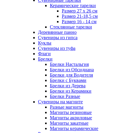
Сувенирные тарелки
Керамические тарелки
Размер 27 х 26 см
Размер 21-18,5 см
Размер 16 - 14 см
Стеклянные тарелки
Деревянные панно
Сувениры из гипса
Куклы
Сувениры из туфа
Флаги
Брелки
Брелки Настальгия
Брелки из Обсидиана
Брелки для Водителя
Брелки с Буквами
Брелки из Дерева
Брелки из Керамики
Брелки Разные
Сувениры на магните
Разные магниты
Магниты резиновые
Магниты акриловые
Магниты закатные
Магниты керамические