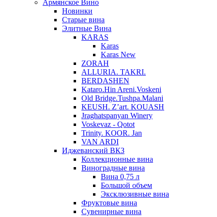
Армянское Вино
Новинки
Старые вина
Элитные Вина
KARAS
Karas
Karas New
ZORAH
ALLURIA. TAKRI.
BERDASHEN
Kataro.Hin Areni.Voskeni
Old Bridge.Tushpa.Malani
KEUSH. Z’art. KOUASH
Jraghatspanyan Winery
Voskevaz - Qotot
Trinity. KOOR. Jan
VAN ARDI
Иджеванский ВКЗ
Коллекционные вина
Виноградные вина
Вина 0,75 л
Большой объем
Эксклюзивные вина
Фруктовые вина
Cувенирные вина