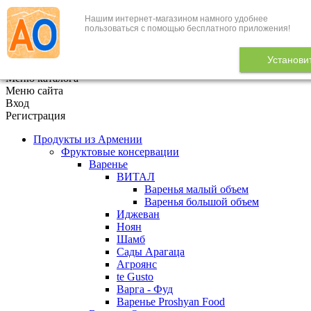
Нашим интернет-магазином намного удобнее
+7 (495) 646-888-1
пользоваться с помощью бесплатного приложения!
В корзине
0
товаров
Установи
x
Меню каталога
Меню сайта
Вход
Регистрация
Продукты из Армении
Фруктовые консервации
Варенье
ВИТАЛ
Варенья малый объем
Варенья большой объем
Иджеван
Ноян
Шамб
Сады Арагаца
Агроянс
te Gusto
Варга - Фуд
Варенье Proshyan Food