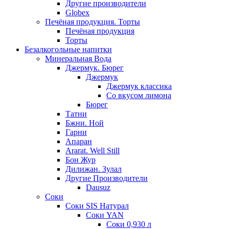
Другие производители
Globex
Печёная продукция. Торты
Печёная продукция
Торты
Безалкогольные напитки
Минеральная Вода
Джермук. Бюрег
Джермук
Джермук классика
Со вкусом лимона
Бюрег
Татни
Бжни. Ной
Гарни
Апаран
Ararat. Well Still
Бон Жур
Дилижан. Зулал
Другие Производители
Dausuz
Соки
Соки SIS Натурал
Соки YAN
Соки 0,930 л