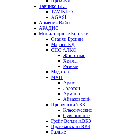
Премиум
Тавинко ВКЗ
TAVINKO
AGASI
Армения Вайн
АРАДИС
Миниатюрные Коньяки
Оганян Бренди
Мараси КД
СИС АЛКО
Животные
Храмы
Разные
Мадатовъ
МАП
Арамэ
Золотой
Армина
Айвазовский
Прошянский КЗ
Классические
Сувенирные
Грейт Велли АВКЗ
Иджеванский ВКЗ
Разные