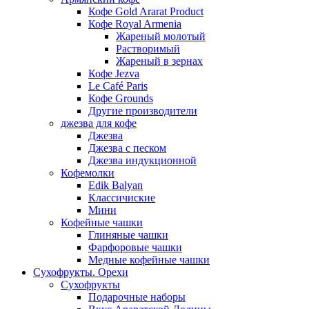
Кофе Gold Ararat Product
Кофе Royal Armenia
Жареный молотый
Растворимый
Жареный в зернах
Кофе Jezva
Le Café Paris
Кофе Grounds
Другие производители
джезва для кофе
Джезва
Джезва с песком
Джезва индукционной
Кофемолки
Edik Balyan
Классичиские
Мини
Кофейные чашки
Глиняные чашки
Фарфоровые чашки
Медные кофейные чашки
Сухофрукты. Орехи
Сухофрукты
Подарочные наборы