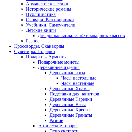
Армянские классики
Исторические романы
Публицистика
Словари. Разговорники
Учебники. Самоучители
Детские книги
Для дошкольников<br> и младших классов
Разное
Кроссворды. Сканворды
Сувениры. Подарки
Подарки – Армения
Подарочные монеты
Деревянные изделия
Деревянные часы
Часы настольные
Часы настенные
Деревянные Храмы
Подставки для напитков
Деревянные Тарелки
Деревянные Вазы
Деревянные Кресты
Деревянные Гранаты
Разное
Этнические товары
Этно скатерти