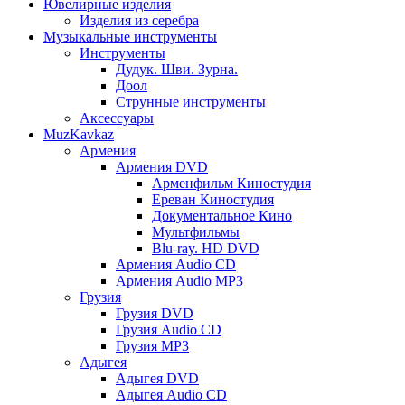
Ювелирные изделия
Изделия из серебра
Музыкальные инструменты
Инструменты
Дудук. Шви. Зурна.
Доол
Струнные инструменты
Аксессуары
MuzKavkaz
Армения
Армения DVD
Арменфильм Киностудия
Ереван Киностудия
Документальное Кино
Мультфильмы
Blu-ray. HD DVD
Армения Audio CD
Армения Audio MP3
Грузия
Грузия DVD
Грузия Audio CD
Грузия MP3
Адыгея
Адыгея DVD
Адыгея Audio CD