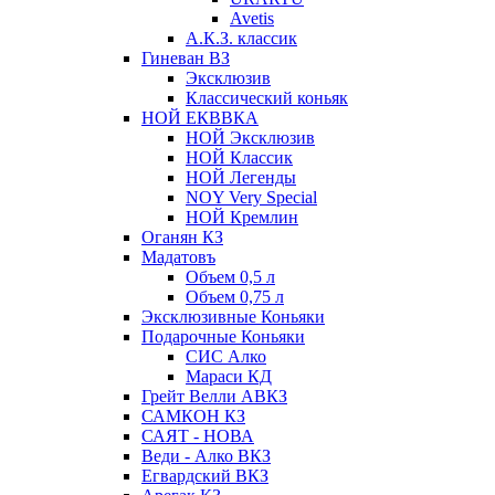
Avetis
А.К.З. классик
Гиневан ВЗ
Эксклюзив
Классический коньяк
НОЙ ЕКВВКА
НОЙ Эксклюзив
НОЙ Классик
НОЙ Легенды
NOY Very Speсial
НОЙ Кремлин
Оганян КЗ
Мадатовъ
Объем 0,5 л
Объем 0,75 л
Эксклюзивные Коньяки
Подарочные Коньяки
СИС Алко
Мараси КД
Грейт Велли АВКЗ
САМКОН КЗ
САЯТ - НОВА
Веди - Алко ВКЗ
Егвардский ВКЗ