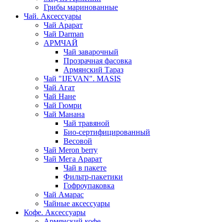
Грибы маринованные
Чай. Аксессуары
Чай Арарат
Чай Darman
АРМЧАЙ
Чай заварочный
Прозрачная фасовка
Армянский Тараз
Чай "IJEVAN". MASIS
Чай Агат
Чай Нане
Чай Гюмри
Чай Манана
Чай травяной
Био-сертифицированный
Весовой
Чай Meron berry
Чай Мега Арарат
Чай в пакете
Фильтр-пакетики
Гофроупаковка
Чай Амарас
Чайные аксессуары
Кофе. Аксессуары
Армянский кофе