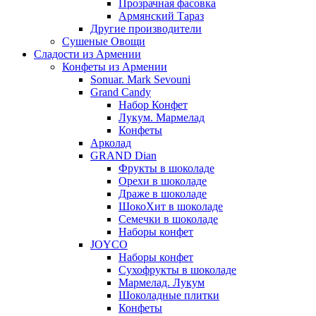
Прозрачная фасовка
Армянский Тараз
Другие производители
Сушеные Овощи
Сладости из Армении
Конфеты из Армении
Sonuar. Mark Sevouni
Grand Candy
Набор Конфет
Лукум. Мармелад
Конфеты
Арколад
GRAND Dian
Фрукты в шоколаде
Орехи в шоколаде
Драже в шоколаде
ШокоХит в шоколаде
Семечки в шоколаде
Наборы конфет
JOYCO
Наборы конфет
Сухофрукты в шоколаде
Мармелад. Лукум
Шоколадные плитки
Конфеты