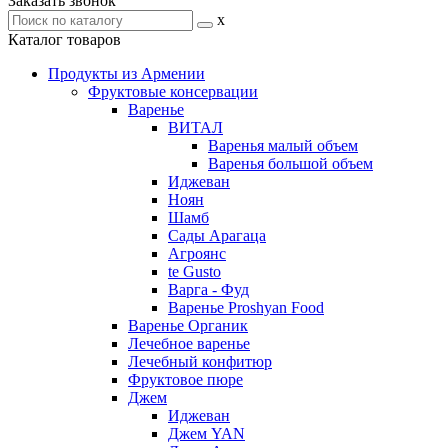
Заказать звонок
x
Каталог товаров
Продукты из Армении
Фруктовые консервации
Варенье
ВИТАЛ
Варенья малый объем
Варенья большой объем
Иджеван
Ноян
Шамб
Сады Арагаца
Агроянс
te Gusto
Варга - Фуд
Варенье Proshyan Food
Варенье Органик
Лечебное варенье
Лечебный конфитюр
Фруктовое пюре
Джем
Иджеван
Джем YAN