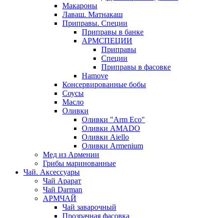
Макароны
Лаваш. Матнакаш
Приправы. Специи
Приправы в банке
АРМСПЕЦИИ
Приправы
Специи
Приправы в фасовке
Hamove
Консервированные бобы
Соусы
Масло
Оливки
Оливки "Arm Eco"
Оливки AMADO
Оливки Aiello
Оливки Armenium
Мед из Армении
Грибы маринованные
Чай. Аксессуары
Чай Арарат
Чай Darman
АРМЧАЙ
Чай заварочный
Прозрачная фасовка