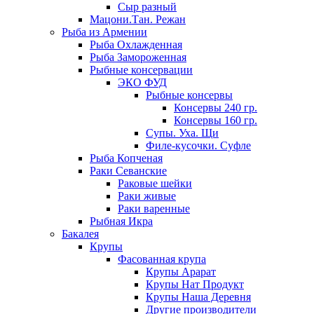
Сыр разный
Мацони.Тан. Режан
Рыба из Армении
Рыба Охлажденная
Рыба Замороженная
Рыбные консервации
ЭКО ФУД
Рыбные консервы
Консервы 240 гр.
Консервы 160 гр.
Супы. Уха. Щи
Филе-кусочки. Суфле
Рыба Копченая
Раки Севанские
Раковые шейки
Раки живые
Раки варенные
Рыбная Икра
Бакалея
Крупы
Фасованная крупа
Крупы Арарат
Крупы Нат Продукт
Крупы Наша Деревня
Другие производители