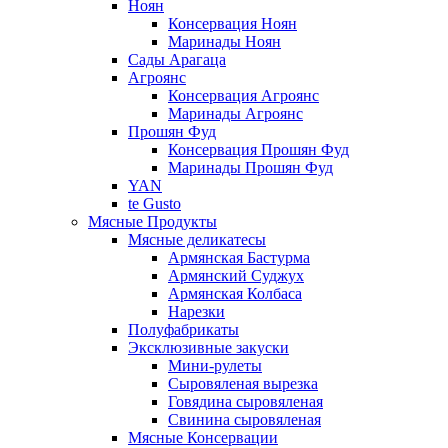
Ноян
Консервация Ноян
Маринады Ноян
Сады Арагаца
Агроянс
Консервация Агроянс
Маринады Агроянс
Прошян Фуд
Консервация Прошян Фуд
Маринады Прошян Фуд
YAN
te Gusto
Мясные Продукты
Мясные деликатесы
Армянская Бастурма
Армянский Суджух
Армянская Колбаса
Нарезки
Полуфабрикаты
Эксклюзивные закуски
Мини-рулеты
Сыровяленая вырезка
Говядина сыровяленая
Свинина сыровяленая
Мясные Консервации