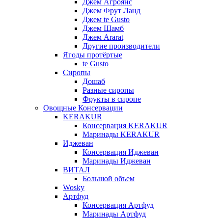
Джем Агроянс
Джем Фрут Ланд
Джем te Gusto
Джем Шамб
Джем Ararat
Другие производители
Ягоды протёртые
te Gusto
Сиропы
Дошаб
Разные сиропы
Фрукты в сиропе
Овощные Консервации
KERAKUR
Консервация KERAKUR
Маринады KERAKUR
Иджеван
Консервация Иджеван
Маринады Иджеван
ВИТАЛ
Большой объем
Wosky
Артфуд
Консервация Артфуд
Маринады Артфуд