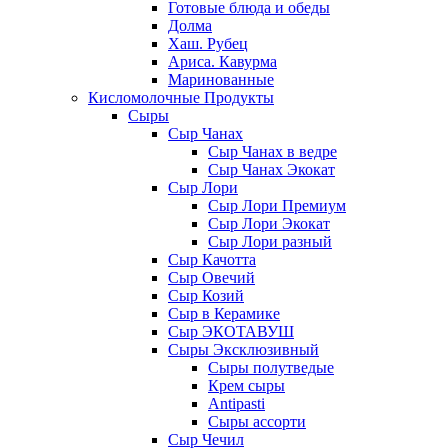
Готовые блюда и обеды
Долма
Хаш. Рубец
Ариса. Кавурма
Маринованные
Кисломолочные Продукты
Сыры
Сыр Чанах
Сыр Чанах в ведре
Сыр Чанах Экокат
Сыр Лори
Сыр Лори Премиум
Сыр Лори Экокат
Сыр Лори разный
Сыр Качотта
Сыр Овечий
Сыр Козий
Сыр в Керамике
Сыр ЭКОТАВУШ
Сыры Эксклюзивный
Сыры полутведые
Крем сыры
Antipasti
Сыры ассорти
Сыр Чечил