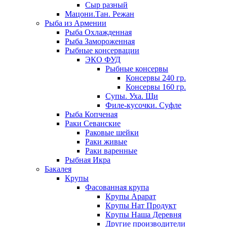
Сыр разный
Мацони.Тан. Режан
Рыба из Армении
Рыба Охлажденная
Рыба Замороженная
Рыбные консервации
ЭКО ФУД
Рыбные консервы
Консервы 240 гр.
Консервы 160 гр.
Супы. Уха. Щи
Филе-кусочки. Суфле
Рыба Копченая
Раки Севанские
Раковые шейки
Раки живые
Раки варенные
Рыбная Икра
Бакалея
Крупы
Фасованная крупа
Крупы Арарат
Крупы Нат Продукт
Крупы Наша Деревня
Другие производители