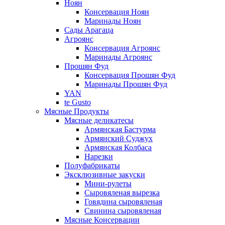
Ноян
Консервация Ноян
Маринады Ноян
Сады Арагаца
Агроянс
Консервация Агроянс
Маринады Агроянс
Прошян Фуд
Консервация Прошян Фуд
Маринады Прошян Фуд
YAN
te Gusto
Мясные Продукты
Мясные деликатесы
Армянская Бастурма
Армянский Суджух
Армянская Колбаса
Нарезки
Полуфабрикаты
Эксклюзивные закуски
Мини-рулеты
Сыровяленая вырезка
Говядина сыровяленая
Свинина сыровяленая
Мясные Консервации