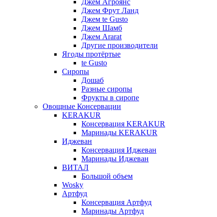
Джем Агроянс
Джем Фрут Ланд
Джем te Gusto
Джем Шамб
Джем Ararat
Другие производители
Ягоды протёртые
te Gusto
Сиропы
Дошаб
Разные сиропы
Фрукты в сиропе
Овощные Консервации
KERAKUR
Консервация KERAKUR
Маринады KERAKUR
Иджеван
Консервация Иджеван
Маринады Иджеван
ВИТАЛ
Большой объем
Wosky
Артфуд
Консервация Артфуд
Маринады Артфуд