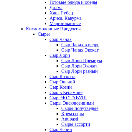
Готовые блюда и обеды
Долма
Хаш. Рубец
Ариса. Кавурма
Маринованные
Кисломолочные Продукты
Сыры
Сыр Чанах
Сыр Чанах в ведре
Сыр Чанах Экокат
Сыр Лори
Сыр Лори Премиум
Сыр Лори Экокат
Сыр Лори разный
Сыр Качотта
Сыр Овечий
Сыр Козий
Сыр в Керамике
Сыр ЭКОТАВУШ
Сыры Эксклюзивный
Сыры полутведые
Крем сыры
Antipasti
Сыры ассорти
Сыр Чечил