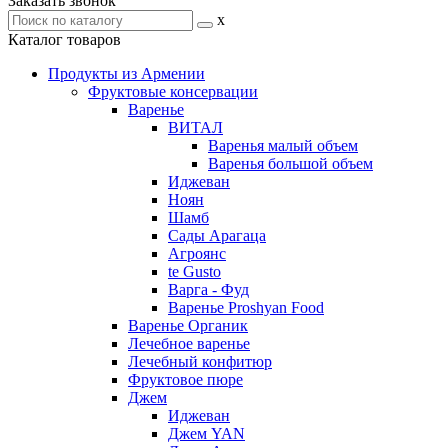
Заказать звонок
x
Каталог товаров
Продукты из Армении
Фруктовые консервации
Варенье
ВИТАЛ
Варенья малый объем
Варенья большой объем
Иджеван
Ноян
Шамб
Сады Арагаца
Агроянс
te Gusto
Варга - Фуд
Варенье Proshyan Food
Варенье Органик
Лечебное варенье
Лечебный конфитюр
Фруктовое пюре
Джем
Иджеван
Джем YAN