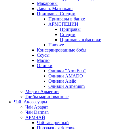
Макароны
Лаваш. Матнакаш
Приправы. Специи
Приправы в банке
АРМСПЕЦИИ
Приправы
Специи
Приправы в фасовке
Hamove
Консервированные бобы
Соусы
Масло
Оливки
Оливки "Arm Eco"
Оливки AMADO
Оливки Aiello
Оливки Armenium
Мед из Армении
Грибы маринованные
Чай. Аксессуары
Чай Арарат
Чай Darman
АРМЧАЙ
Чай заварочный
Прозрачная фасовка