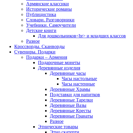
Армянские классики
Исторические романы
Публицистика
Словари. Разговорники
Учебники. Самоучители
Детские книги
Для дошкольников<br> и младших классов
Разное
Кроссворды. Сканворды
Сувениры. Подарки
Подарки – Армения
Подарочные монеты
Деревянные изделия
Деревянные часы
Часы настольные
Часы настенные
Деревянные Храмы
Подставки для напитков
Деревянные Тарелки
Деревянные Вазы
Деревянные Кресты
Деревянные Гранаты
Разное
Этнические товары
Этно скатерти