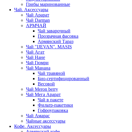
Грибы маринованные
Чай. Аксессуары
Чай Арарат
Чай Darman
АРМЧАЙ
Чай заварочный
Прозрачная фасовка
Армянский Тараз
Чай "IJEVAN". MASIS
Чай Агат
Чай Нане
Чай Гюмри
Чай Манана
Чай травяной
Био-сертифицированный
Весовой
Чай Meron berry
Чай Мега Арарат
Чай в пакете
Фильтр-пакетики
Гофроупаковка
Чай Амарас
Чайные аксессуары
Кофе. Аксессуары
Армянский кофе