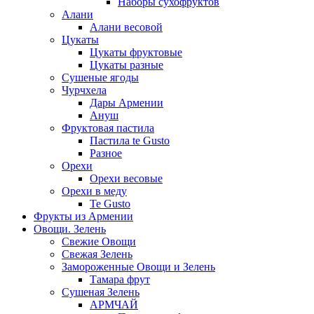
Наборы сухофруктов
Алани
Алани весовой
Цукаты
Цукаты фруктовые
Цукаты разные
Сушеные ягоды
Чурчхела
Дары Армении
Ануш
Фруктовая пастила
Пастила te Gusto
Разное
Орехи
Орехи весовые
Орехи в меду
Te Gusto
Фрукты из Армении
Овощи. Зелень
Свежие Овощи
Свежая Зелень
Замороженные Овощи и Зелень
Тамара фрут
Сушеная Зелень
АРМЧАЙ