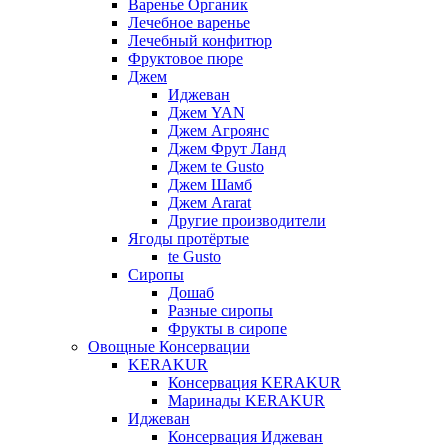
Варенье Органик
Лечебное варенье
Лечебный конфитюр
Фруктовое пюре
Джем
Иджеван
Джем YAN
Джем Агроянс
Джем Фрут Ланд
Джем te Gusto
Джем Шамб
Джем Ararat
Другие производители
Ягоды протёртые
te Gusto
Сиропы
Дошаб
Разные сиропы
Фрукты в сиропе
Овощные Консервации
KERAKUR
Консервация KERAKUR
Маринады KERAKUR
Иджеван
Консервация Иджеван