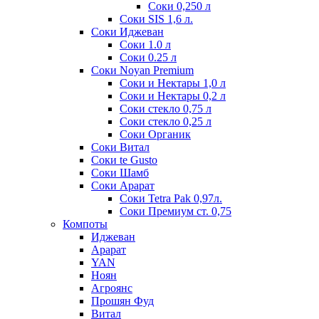
Соки 0,250 л
Соки SIS 1,6 л.
Соки Иджеван
Соки 1.0 л
Соки 0.25 л
Соки Noyan Premium
Соки и Нектары 1,0 л
Соки и Нектары 0,2 л
Соки стекло 0,75 л
Соки стекло 0,25 л
Соки Органик
Соки Витал
Соки te Gusto
Соки Шамб
Соки Арарат
Соки Tetra Pak 0,97л.
Соки Премиум ст. 0,75
Компоты
Иджеван
Арарат
YAN
Ноян
Агроянс
Прошян Фуд
Витал