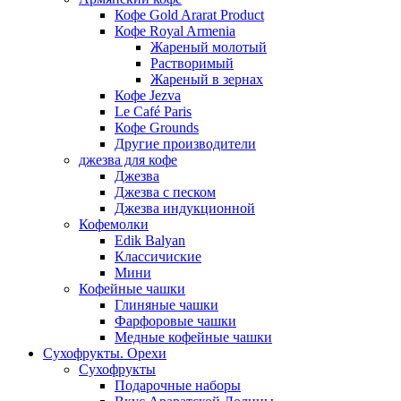
Кофе Gold Ararat Product
Кофе Royal Armenia
Жареный молотый
Растворимый
Жареный в зернах
Кофе Jezva
Le Café Paris
Кофе Grounds
Другие производители
джезва для кофе
Джезва
Джезва с песком
Джезва индукционной
Кофемолки
Edik Balyan
Классичиские
Мини
Кофейные чашки
Глиняные чашки
Фарфоровые чашки
Медные кофейные чашки
Сухофрукты. Орехи
Сухофрукты
Подарочные наборы