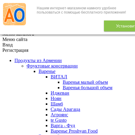
Нашим интернет-магазином намного удобнее
+7 (495) 646-888-1
пользоваться с помощью бесплатного приложения!
В корзине
0
товаров
Установи
x
Меню каталога
Меню сайта
Вход
Регистрация
Продукты из Армении
Фруктовые консервации
Варенье
ВИТАЛ
Варенья малый объем
Варенья большой объем
Иджеван
Ноян
Шамб
Сады Арагаца
Агроянс
te Gusto
Варга - Фуд
Варенье Proshyan Food