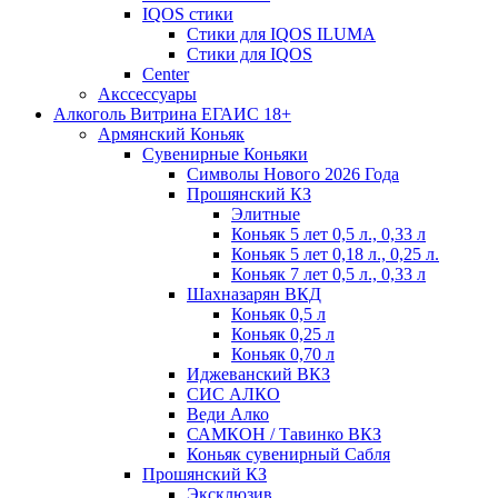
IQOS стики
Стики для IQOS ILUMA
Стики для IQOS
Сenter
Акссессуары
Алкоголь Витрина ЕГАИС 18+
Армянский Коньяк
Сувенирные Коньяки
Символы Нового 2026 Года
Прошянский КЗ
Элитные
Коньяк 5 лет 0,5 л., 0,33 л
Коньяк 5 лет 0,18 л., 0,25 л.
Коньяк 7 лет 0,5 л., 0,33 л
Шахназарян ВКД
Коньяк 0,5 л
Коньяк 0,25 л
Коньяк 0,70 л
Иджеванский ВКЗ
СИС АЛКО
Веди Алко
САМКОН / Тавинко ВКЗ
Коньяк сувенирный Сабля
Прошянский КЗ
Эксклюзив