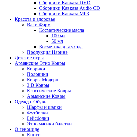
Сборники Кавказа DVD
Сборники Кавказа Audio CD
Сборники Кавказа MP3
Красота и здоровье
Ваки Фарм
Косметические масла
100 мл
50 мл
Косметика для ухода
Продукция Наринэ
Детские игры
Армянские Этно Ковры
Коврики
Половики
Ковры Модерн
3 D Ковры
Классические Ковры
Армянские Ковры
Одежда. Обувь
Шарфы и шапки
Футболки
Бейсболки
Этно масики балетки
О геноциде
Книги