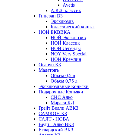
Avetis
А.К.З. классик
Гиневан ВЗ
Эксклюзив
Классический коньяк
НОЙ ЕКВВКА
НОЙ Эксклюзив
НОЙ Классик
НОЙ Легенды
NOY Very Speсial
НОЙ Кремлин
Оганян КЗ
Мадатовъ
Объем 0,5 л
Объем 0,75 л
Эксклюзивные Коньяки
Подарочные Коньяки
СИС Алко
Мараси КД
Грейт Велли АВКЗ
САМКОН КЗ
САЯТ - НОВА
Веди - Алко ВКЗ
Егвардский ВКЗ