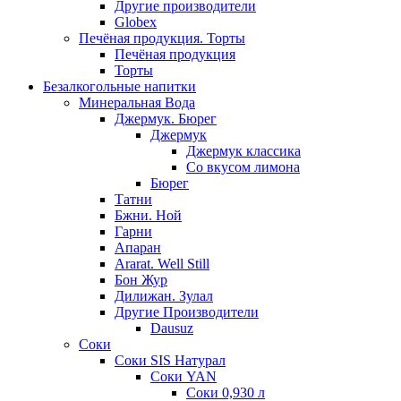
Другие производители
Globex
Печёная продукция. Торты
Печёная продукция
Торты
Безалкогольные напитки
Минеральная Вода
Джермук. Бюрег
Джермук
Джермук классика
Со вкусом лимона
Бюрег
Татни
Бжни. Ной
Гарни
Апаран
Ararat. Well Still
Бон Жур
Дилижан. Зулал
Другие Производители
Dausuz
Соки
Соки SIS Натурал
Соки YAN
Соки 0,930 л