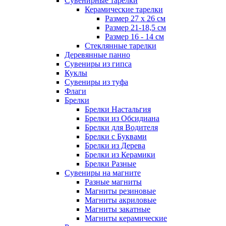
Сувенирные тарелки
Керамические тарелки
Размер 27 х 26 см
Размер 21-18,5 см
Размер 16 - 14 см
Стеклянные тарелки
Деревянные панно
Сувениры из гипса
Куклы
Сувениры из туфа
Флаги
Брелки
Брелки Настальгия
Брелки из Обсидиана
Брелки для Водителя
Брелки с Буквами
Брелки из Дерева
Брелки из Керамики
Брелки Разные
Сувениры на магните
Разные магниты
Магниты резиновые
Магниты акриловые
Магниты закатные
Магниты керамические