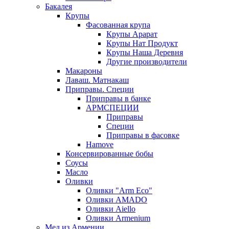
Бакалея
Крупы
Фасованная крупа
Крупы Арарат
Крупы Нат Продукт
Крупы Наша Деревня
Другие производители
Макароны
Лаваш. Матнакаш
Приправы. Специи
Приправы в банке
АРМСПЕЦИИ
Приправы
Специи
Приправы в фасовке
Hamove
Консервированные бобы
Соусы
Масло
Оливки
Оливки "Arm Eco"
Оливки AMADO
Оливки Aiello
Оливки Armenium
Мед из Армении