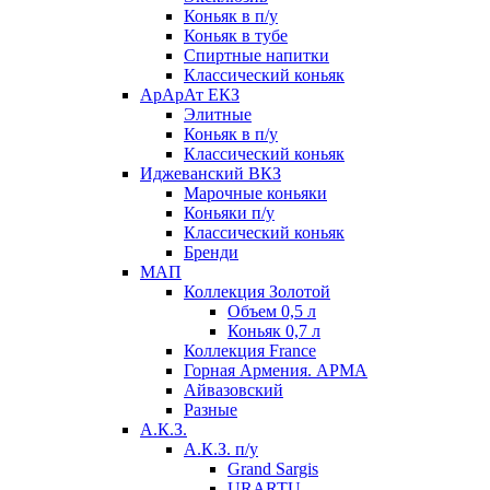
Коньяк в п/у
Коньяк в тубе
Спиртные напитки
Классический коньяк
АрАрАт ЕКЗ
Элитные
Коньяк в п/у
Классический коньяк
Иджеванский ВКЗ
Марочные коньяки
Коньяки п/у
Классический коньяк
Бренди
МАП
Коллекция Золотой
Объем 0,5 л
Коньяк 0,7 л
Коллекция France
Горная Армения. АРМА
Айвазовский
Разные
А.К.З.
А.К.З. п/у
Grand Sargis
URARTU