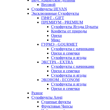
Вкус Араратской Долины
Весовой
Сухофрукты IJEVAN
Эксклюзивные Сухофрукты
ГИФТ - GIFT
ПРЕМИУМ - PREMIUM
Сухофрукты Ягоды Цукаты
Конфеты от природы
Орехи
Микс
ГУРМЭ - GOURMET
Сухофрукты с начинками
Орехи и семечки
Сухофрукты и ягоды
ЭКСТРА - EXTRA
Сухофрукты с начинками
Орехи и семечки
Сухофрукты и ягоды
ЭКОНОМ - ECONOM
Сухофрукты и ягоды
Орехи и семечки
Разное
Сухофрукты Aregi
Сушеные фрукты
Фруктовые Чипсы