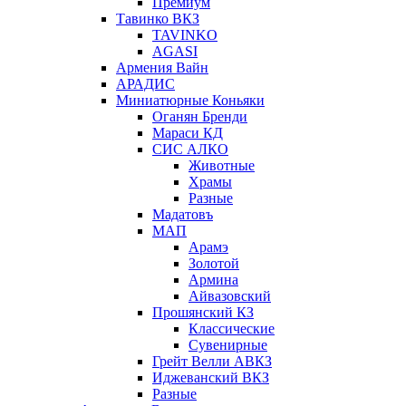
Премиум
Тавинко ВКЗ
TAVINKO
AGASI
Армения Вайн
АРАДИС
Миниатюрные Коньяки
Оганян Бренди
Мараси КД
СИС АЛКО
Животные
Храмы
Разные
Мадатовъ
МАП
Арамэ
Золотой
Армина
Айвазовский
Прошянский КЗ
Классические
Сувенирные
Грейт Велли АВКЗ
Иджеванский ВКЗ
Разные