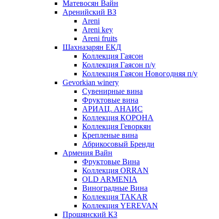
Матевосян Вайн
Аренийский ВЗ
Areni
Areni key
Areni fruits
Шахназарян ЕКД
Коллекция Гаясон
Коллекция Гаясон п/у
Коллекция Гаясон Новогодняя п/у
Gevorkian winery
Сувенирные вина
Фруктовые вина
АРИАЦ. АНАИС
Коллекция КОРОНА
Коллекция Геворкян
Крепленые вина
Абрикосовый Бренди
Армения Вайн
Фруктовые Вина
Коллекция ORRAN
OLD ARMENIA
Виноградные Вина
Коллекция TAKAR
Коллекция YEREVAN
Прошянский КЗ