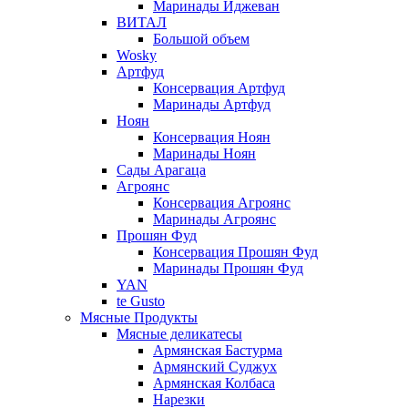
Маринады Иджеван
ВИТАЛ
Большой объем
Wosky
Артфуд
Консервация Артфуд
Маринады Артфуд
Ноян
Консервация Ноян
Маринады Ноян
Сады Арагаца
Агроянс
Консервация Агроянс
Маринады Агроянс
Прошян Фуд
Консервация Прошян Фуд
Маринады Прошян Фуд
YAN
te Gusto
Мясные Продукты
Мясные деликатесы
Армянская Бастурма
Армянский Суджух
Армянская Колбаса
Нарезки