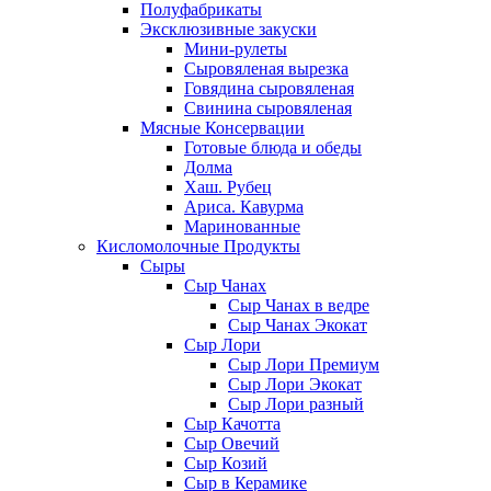
Полуфабрикаты
Эксклюзивные закуски
Мини-рулеты
Сыровяленая вырезка
Говядина сыровяленая
Свинина сыровяленая
Мясные Консервации
Готовые блюда и обеды
Долма
Хаш. Рубец
Ариса. Кавурма
Маринованные
Кисломолочные Продукты
Сыры
Сыр Чанах
Сыр Чанах в ведре
Сыр Чанах Экокат
Сыр Лори
Сыр Лори Премиум
Сыр Лори Экокат
Сыр Лори разный
Сыр Качотта
Сыр Овечий
Сыр Козий
Сыр в Керамике