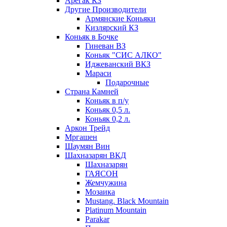
Арегак КЗ
Другие Производители
Армянские Коньяки
Кизлярский КЗ
Коньяк в Бочке
Гиневан ВЗ
Коньяк "СИС АЛКО"
Иджеванский ВКЗ
Мараси
Подарочные
Страна Камней
Коньяк в п/у
Коньяк 0,5 л.
Коньяк 0,2 л.
Аркон Трейд
Мргашен
Шаумян Вин
Шахназарян ВКД
Шахназарян
ГАЯСОН
Жемчужина
Мозаика
Mustang. Black Mountain
Platinum Mountain
Parakar