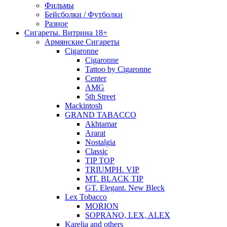
Фильмы
Бейсболки / Футболки
Разное
Сигареты. Витрина 18+
Армянские Сигареты
Cigaronne
Cigaronne
Tattoo by Cigaronne
Center
AMG
5th Street
Mackintosh
GRAND TABACCO
Akhtamar
Ararat
Nostalgia
Classic
TIP TOP
TRIUMPH. VIP
MT. BLACK TIP
GT. Elegant. New Bleck
Lex Tobacco
MORION
SOPRANO, LEX, ALEX
Karelia and others