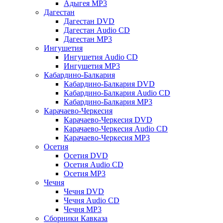
Адыгея MP3
Дагестан
Дагестан DVD
Дагестан Audio CD
Дагестан MP3
Ингушетия
Ингушетия Audio CD
Ингушетия MP3
Кабардино-Балкария
Кабардино-Балкария DVD
Кабардино-Балкария Audio CD
Кабардино-Балкария MP3
Карачаево-Черкесия
Карачаево-Черкесия DVD
Карачаево-Черкесия Audio CD
Карачаево-Черкесия MP3
Осетия
Осетия DVD
Осетия Audio CD
Осетия MP3
Чечня
Чечня DVD
Чечня Audio CD
Чечня MP3
Сборники Кавказа