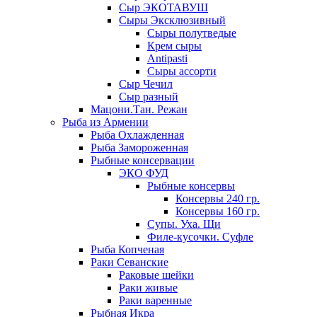
Сыр ЭКОТАВУШ
Сыры Эксклюзивный
Сыры полутведые
Крем сыры
Antipasti
Сыры ассорти
Сыр Чечил
Сыр разный
Мацони.Тан. Режан
Рыба из Армении
Рыба Охлажденная
Рыба Замороженная
Рыбные консервации
ЭКО ФУД
Рыбные консервы
Консервы 240 гр.
Консервы 160 гр.
Супы. Уха. Щи
Филе-кусочки. Суфле
Рыба Копченая
Раки Севанские
Раковые шейки
Раки живые
Раки варенные
Рыбная Икра