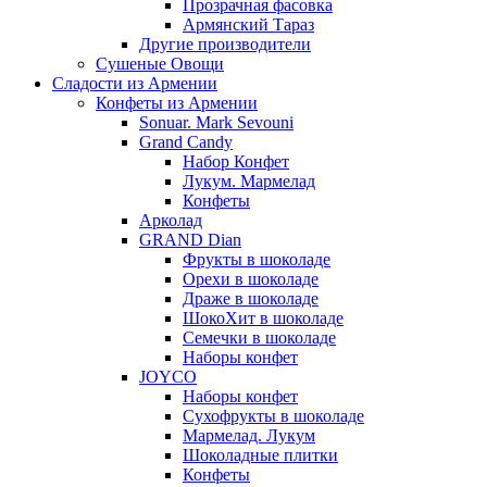
Прозрачная фасовка
Армянский Тараз
Другие производители
Сушеные Овощи
Сладости из Армении
Конфеты из Армении
Sonuar. Mark Sevouni
Grand Candy
Набор Конфет
Лукум. Мармелад
Конфеты
Арколад
GRAND Dian
Фрукты в шоколаде
Орехи в шоколаде
Драже в шоколаде
ШокоХит в шоколаде
Семечки в шоколаде
Наборы конфет
JOYCO
Наборы конфет
Сухофрукты в шоколаде
Мармелад. Лукум
Шоколадные плитки
Конфеты