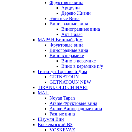
Фруктовые вина
Арцруни
Дерево Жизни
Элитные Вина
Виноградные вина
Виноградные вина
Арт Палас
МАРАН Винный Дом
Фруктовые вина
Виноградные вина
Вино в керамике
Вино в керамике
Вино в керамике п/у
Гетнатун Торговый Дом
GETNATOUN
GETNATOUN NEW
TIRANI. OLD CHINARI
МАП
Noyan Tapan
Arame Фруктовые вина
Arame Виноградные вина
Разные вина
Шаумян Вин
Воскевазский ВЗ
VOSKEVAZ