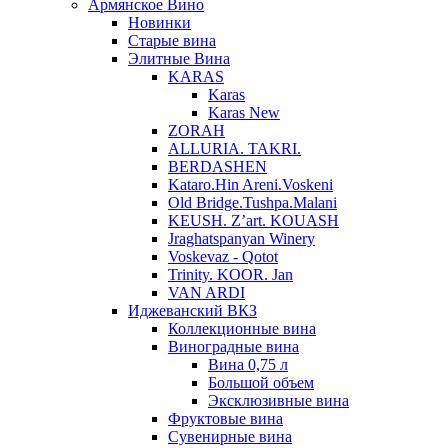
Армянское Вино
Новинки
Старые вина
Элитные Вина
KARAS
Karas
Karas New
ZORAH
ALLURIA. TAKRI.
BERDASHEN
Kataro.Hin Areni.Voskeni
Old Bridge.Tushpa.Malani
KEUSH. Z’art. KOUASH
Jraghatspanyan Winery
Voskevaz - Qotot
Trinity. KOOR. Jan
VAN ARDI
Иджеванский ВКЗ
Коллекционные вина
Виноградные вина
Вина 0,75 л
Большой объем
Эксклюзивные вина
Фруктовые вина
Cувенирные вина