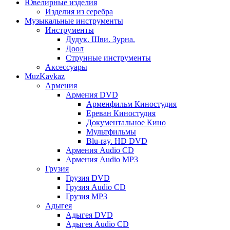
Ювелирные изделия
Изделия из серебра
Музыкальные инструменты
Инструменты
Дудук. Шви. Зурна.
Доол
Струнные инструменты
Аксессуары
MuzKavkaz
Армения
Армения DVD
Арменфильм Киностудия
Ереван Киностудия
Документальное Кино
Мультфильмы
Blu-ray. HD DVD
Армения Audio CD
Армения Audio MP3
Грузия
Грузия DVD
Грузия Audio CD
Грузия MP3
Адыгея
Адыгея DVD
Адыгея Audio CD