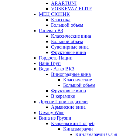
ARARTUNI
VOSKEVAZ ELITE
МЕЦ СЮНИК
Классика
Большой объем
Гиневан ВЗ
Классические вина
Большой объем
Сувенирные вина
Фруктовые вина
Гордость Нации
Вайк Груп
Веди - Алко ВКЗ
Виноградные вина
Классические
Большой объем
Фруктовые вина
В керамике
Другие Производители
Армянские вина
Givany Wine
Вина из Грузии
Кварельский Погреб
Киндзмараули
Киндзмараули 0,75л