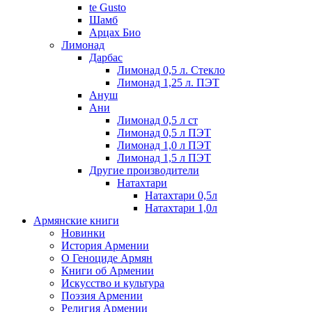
te Gusto
Шамб
Арцах Био
Лимонад
Дарбас
Лимонад 0,5 л. Стекло
Лимонад 1,25 л. ПЭТ
Ануш
Ани
Лимонад 0,5 л ст
Лимонад 0,5 л ПЭТ
Лимонад 1,0 л ПЭТ
Лимонад 1,5 л ПЭТ
Другие производители
Натахтари
Натахтари 0,5л
Натахтари 1,0л
Армянские книги
Новинки
История Армении
О Геноциде Армян
Книги об Армении
Иcкусство и культура
Поэзия Армении
Религия Армении