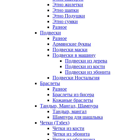
Этно жилетки
Этно шапки
Этно Подушки
Этно сумки
Разное
Подвески
Разное
Армянские буквы
Подвески маски
Подвески в машину
Подвески из дерева
Подвески из кости
Подвески из эбонита
Подвески Ностальгия
Браслеты
Разное
Браслеты из бисера
Кожаные браслеты
Тандыр, Мангал, Шампура
Тандыр, мангал
Шампура для шашлыка
Четки (Тзбех)
Четки из кости
Четки из эбонита
Четки из обсидиана