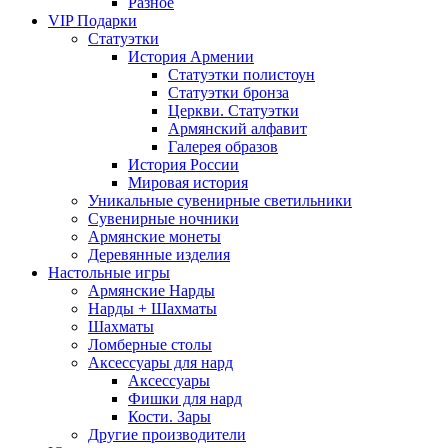
Разное
VIP Подарки
Статуэтки
История Армении
Статуэтки полистоун
Статуэтки бронза
Церкви. Статуэтки
Армянский алфавит
Галерея образов
История России
Мировая история
Уникальные сувенирные светильники
Сувенирные ночники
Армянские монеты
Деревянные изделия
Настольные игры
Армянские Нарды
Нарды + Шахматы
Шахматы
Ломберные столы
Аксессуары для нард
Аксессуары
Фишки для нард
Кости. Зары
Другие производители