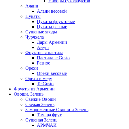
Наборы сухофруктов
Алани
Алани весовой
Цукаты
Цукаты фруктовые
Цукаты разные
Сушеные ягоды
Чурчхела
Дары Армении
Ануш
Фруктовая пастила
Пастила te Gusto
Разное
Орехи
Орехи весовые
Орехи в меду
Te Gusto
Фрукты из Армении
Овощи. Зелень
Свежие Овощи
Свежая Зелень
Замороженные Овощи и Зелень
Тамара фрут
Сушеная Зелень
АРМЧАЙ