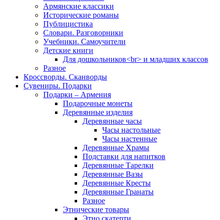
Армянские классики
Исторические романы
Публицистика
Словари. Разговорники
Учебники. Самоучители
Детские книги
Для дошкольников<br> и младших классов
Разное
Кроссворды. Сканворды
Сувениры. Подарки
Подарки – Армения
Подарочные монеты
Деревянные изделия
Деревянные часы
Часы настольные
Часы настенные
Деревянные Храмы
Подставки для напитков
Деревянные Тарелки
Деревянные Вазы
Деревянные Кресты
Деревянные Гранаты
Разное
Этнические товары
Этно скатерти