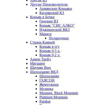
Арегак КЗ
Другие Производители
Армянские Коньяки
Кизлярский КЗ
Коньяк в Бочке
Гиневан ВЗ
Коньяк "СИС АЛКО"
Иджеванский ВКЗ
Мараси
Подарочные
Страна Камней
Коньяк в п/у
Коньяк 0,5 л.
Коньяк 0,2 л.
Аркон Трейд
Мргашен
Шаумян Вин
Шахназарян ВКД
Шахназарян
ГАЯСОН
Жемчужина
Мозаика
Mustang. Black Mountain
Platinum Mountain
Parakar