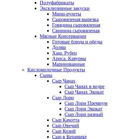
Полуфабрикаты
Эксклюзивные закуски
Мини-рулеты
Сыровяленая вырезка
Говядина сыровяленая
Свинина сыровяленая
Мясные Консервации
Готовые блюда и обеды
Долма
Хаш. Рубец
Ариса. Кавурма
Маринованные
Кисломолочные Продукты
Сыры
Сыр Чанах
Сыр Чанах в ведре
Сыр Чанах Экокат
Сыр Лори
Сыр Лори Премиум
Сыр Лори Экокат
Сыр Лори разный
Сыр Качотта
Сыр Овечий
Сыр Козий
Сыр в Керамике