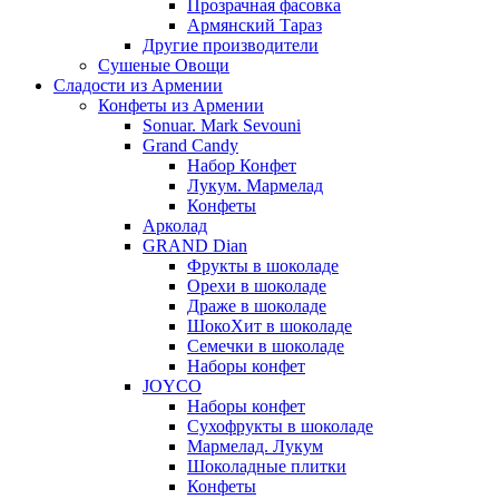
Прозрачная фасовка
Армянский Тараз
Другие производители
Сушеные Овощи
Сладости из Армении
Конфеты из Армении
Sonuar. Mark Sevouni
Grand Candy
Набор Конфет
Лукум. Мармелад
Конфеты
Арколад
GRAND Dian
Фрукты в шоколаде
Орехи в шоколаде
Драже в шоколаде
ШокоХит в шоколаде
Семечки в шоколаде
Наборы конфет
JOYCO
Наборы конфет
Сухофрукты в шоколаде
Мармелад. Лукум
Шоколадные плитки
Конфеты