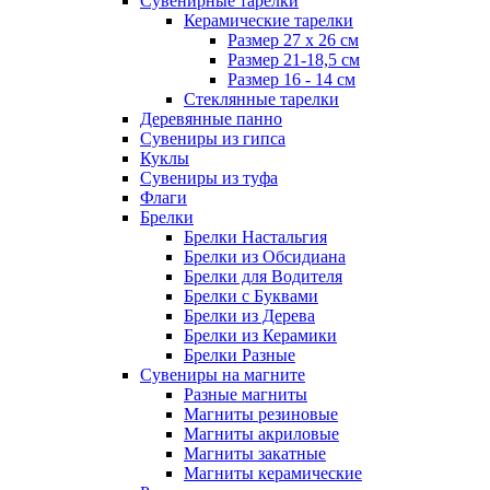
Сувенирные тарелки
Керамические тарелки
Размер 27 х 26 см
Размер 21-18,5 см
Размер 16 - 14 см
Стеклянные тарелки
Деревянные панно
Сувениры из гипса
Куклы
Сувениры из туфа
Флаги
Брелки
Брелки Настальгия
Брелки из Обсидиана
Брелки для Водителя
Брелки с Буквами
Брелки из Дерева
Брелки из Керамики
Брелки Разные
Сувениры на магните
Разные магниты
Магниты резиновые
Магниты акриловые
Магниты закатные
Магниты керамические