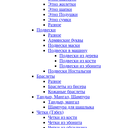
Этно жилетки
Этно шапки
Этно Подушки
Этно сумки
Разное
Подвески
Разное
Армянские буквы
Подвески маски
Подвески в машину
Подвески из дерева
Подвески из кости
Подвески из эбонита
Подвески Ностальгия
Браслеты
Разное
Браслеты из бисера
Кожаные браслеты
Тандыр, Мангал, Шампура
Тандыр, мангал
Шампура для шашлыка
Четки (Тзбех)
Четки из кости
Четки из эбонита
Четки из обсидиана