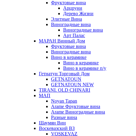
Фруктовые вина
Арцруни
Дерево Жизни
Элитные Вина
Виноградные вина
Виноградные вина
Арт Палас
МАРАН Винный Дом
Фруктовые вина
Виноградные вина
Вино в керамике
Вино в керамике
Вино в керамике п/у
Гетнатун Торговый Дом
GETNATOUN
GETNATOUN NEW
TIRANI. OLD CHINARI
МАП
Noyan Tapan
Arame Фруктовые вина
Arame Виноградные вина
Разные вина
Шаумян Вин
Воскевазский ВЗ
VOSKEVAZ