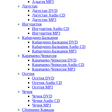
Адыгея MP3
Дагестан
Дагестан DVD
Дагестан Audio CD
Дагестан MP3
Ингушетия
Ингушетия Audio CD
Ингушетия MP3
Кабардино-Балкария
Кабардино-Балкария DVD
Кабардино-Балкария Audio CD
Кабардино-Балкария MP3
Карачаево-Черкесия
Карачаево-Черкесия DVD
Карачаево-Черкесия Audio CD
Карачаево-Черкесия MP3
Осетия
Осетия DVD
Осетия Audio CD
Осетия MP3
Чечня
Чечня DVD
Чечня Audio CD
Чечня MP3
Сборники Кавказа