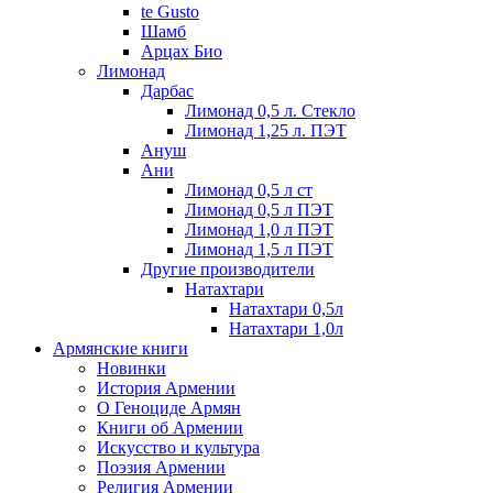
te Gusto
Шамб
Арцах Био
Лимонад
Дарбас
Лимонад 0,5 л. Стекло
Лимонад 1,25 л. ПЭТ
Ануш
Ани
Лимонад 0,5 л ст
Лимонад 0,5 л ПЭТ
Лимонад 1,0 л ПЭТ
Лимонад 1,5 л ПЭТ
Другие производители
Натахтари
Натахтари 0,5л
Натахтари 1,0л
Армянские книги
Новинки
История Армении
О Геноциде Армян
Книги об Армении
Иcкусство и культура
Поэзия Армении
Религия Армении