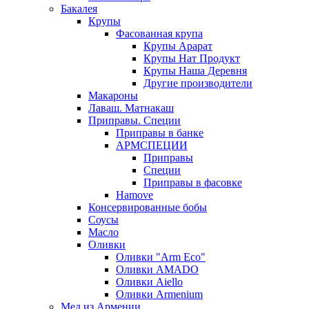
Бакалея
Крупы
Фасованная крупа
Крупы Арарат
Крупы Нат Продукт
Крупы Наша Деревня
Другие производители
Макароны
Лаваш. Матнакаш
Приправы. Специи
Приправы в банке
АРМСПЕЦИИ
Приправы
Специи
Приправы в фасовке
Hamove
Консервированные бобы
Соусы
Масло
Оливки
Оливки "Arm Eco"
Оливки AMADO
Оливки Aiello
Оливки Armenium
Мед из Армении