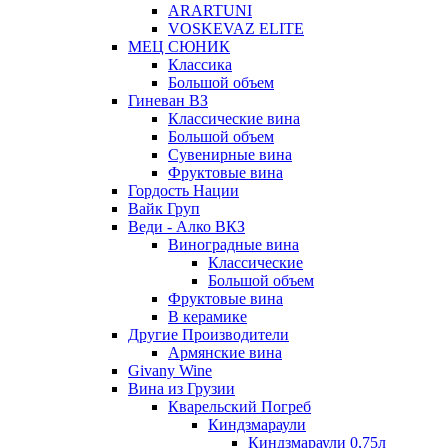
ARARTUNI
VOSKEVAZ ELITE
МЕЦ СЮНИК
Классика
Большой объем
Гиневан ВЗ
Классические вина
Большой объем
Сувенирные вина
Фруктовые вина
Гордость Нации
Вайк Груп
Веди - Алко ВКЗ
Виноградные вина
Классические
Большой объем
Фруктовые вина
В керамике
Другие Производители
Армянские вина
Givany Wine
Вина из Грузии
Кварельский Погреб
Киндзмараули
Киндзмараули 0,75л