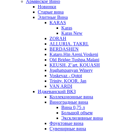
Армянское Вино
Новинки
Старые вина
Элитные Вина
KARAS
Karas
Karas New
ZORAH
ALLURIA. TAKRI.
BERDASHEN
Kataro.Hin Areni.Voskeni
Old Bridge.Tushpa.Malani
KEUSH. Z’art. KOUASH
Jraghatspanyan Winery
Voskevaz - Qotot
Trinity. KOOR. Jan
VAN ARDI
Иджеванский ВКЗ
Коллекционные вина
Виноградные вина
Вина 0,75 л
Большой объем
Эксклюзивные вина
Фруктовые вина
Cувенирные вина