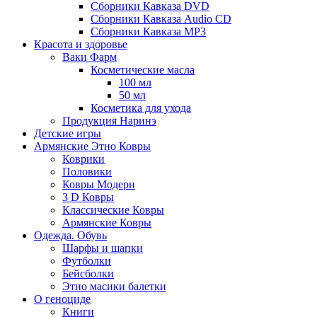
Сборники Кавказа DVD
Сборники Кавказа Audio CD
Сборники Кавказа MP3
Красота и здоровье
Ваки Фарм
Косметические масла
100 мл
50 мл
Косметика для ухода
Продукция Наринэ
Детские игры
Армянские Этно Ковры
Коврики
Половики
Ковры Модерн
3 D Ковры
Классические Ковры
Армянские Ковры
Одежда. Обувь
Шарфы и шапки
Футболки
Бейсболки
Этно масики балетки
О геноциде
Книги