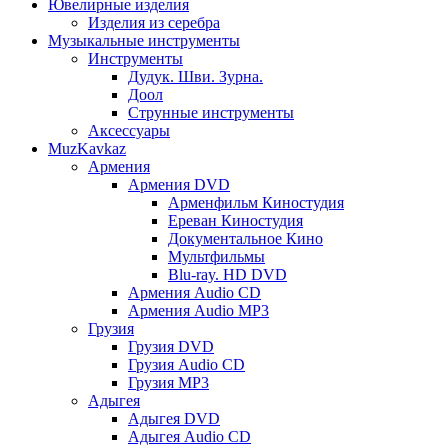
Ювелирные изделия
Изделия из серебра
Музыкальные инструменты
Инструменты
Дудук. Шви. Зурна.
Доол
Струнные инструменты
Аксессуары
MuzKavkaz
Армения
Армения DVD
Арменфильм Киностудия
Ереван Киностудия
Документальное Кино
Мультфильмы
Blu-ray. HD DVD
Армения Audio CD
Армения Audio MP3
Грузия
Грузия DVD
Грузия Audio CD
Грузия MP3
Адыгея
Адыгея DVD
Адыгея Audio CD