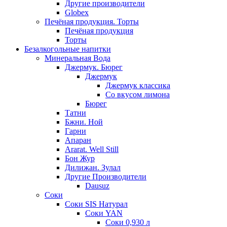
Другие производители
Globex
Печёная продукция. Торты
Печёная продукция
Торты
Безалкогольные напитки
Минеральная Вода
Джермук. Бюрег
Джермук
Джермук классика
Со вкусом лимона
Бюрег
Татни
Бжни. Ной
Гарни
Апаран
Ararat. Well Still
Бон Жур
Дилижан. Зулал
Другие Производители
Dausuz
Соки
Соки SIS Натурал
Соки YAN
Соки 0,930 л