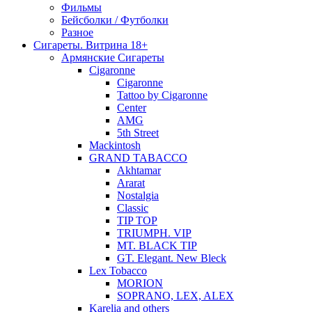
Фильмы
Бейсболки / Футболки
Разное
Сигареты. Витрина 18+
Армянские Сигареты
Cigaronne
Cigaronne
Tattoo by Cigaronne
Center
AMG
5th Street
Mackintosh
GRAND TABACCO
Akhtamar
Ararat
Nostalgia
Classic
TIP TOP
TRIUMPH. VIP
MT. BLACK TIP
GT. Elegant. New Bleck
Lex Tobacco
MORION
SOPRANO, LEX, ALEX
Karelia and others