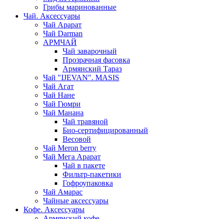
Грибы маринованные
Чай. Аксессуары
Чай Арарат
Чай Darman
АРМЧАЙ
Чай заварочный
Прозрачная фасовка
Армянский Тараз
Чай "IJEVAN". MASIS
Чай Агат
Чай Нане
Чай Гюмри
Чай Манана
Чай травяной
Био-сертифицированный
Весовой
Чай Meron berry
Чай Мега Арарат
Чай в пакете
Фильтр-пакетики
Гофроупаковка
Чай Амарас
Чайные аксессуары
Кофе. Аксессуары
Армянский кофе