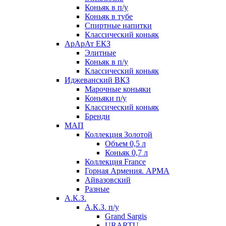
Коньяк в п/у
Коньяк в тубе
Спиртные напитки
Классический коньяк
АрАрАт ЕКЗ
Элитные
Коньяк в п/у
Классический коньяк
Иджеванский ВКЗ
Марочные коньяки
Коньяки п/у
Классический коньяк
Бренди
МАП
Коллекция Золотой
Объем 0,5 л
Коньяк 0,7 л
Коллекция France
Горная Армения. АРМА
Айвазовский
Разные
А.К.З.
А.К.З. п/у
Grand Sargis
URARTU