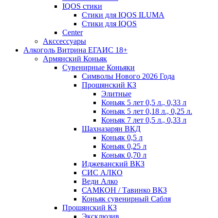
IQOS стики
Стики для IQOS ILUMA
Стики для IQOS
Сenter
Акссессуары
Алкоголь Витрина ЕГАИС 18+
Армянский Коньяк
Сувенирные Коньяки
Символы Нового 2026 Года
Прошянский КЗ
Элитные
Коньяк 5 лет 0,5 л., 0,33 л
Коньяк 5 лет 0,18 л., 0,25 л.
Коньяк 7 лет 0,5 л., 0,33 л
Шахназарян ВКД
Коньяк 0,5 л
Коньяк 0,25 л
Коньяк 0,70 л
Иджеванский ВКЗ
СИС АЛКО
Веди Алко
САМКОН / Тавинко ВКЗ
Коньяк сувенирный Сабля
Прошянский КЗ
Эксклюзив