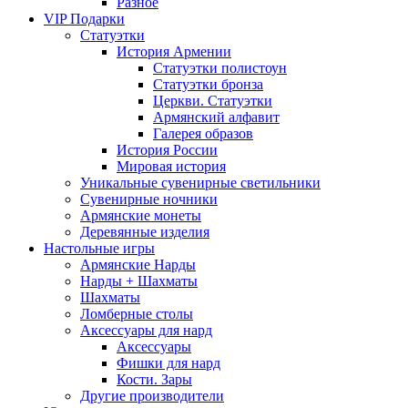
Разное
VIP Подарки
Статуэтки
История Армении
Статуэтки полистоун
Статуэтки бронза
Церкви. Статуэтки
Армянский алфавит
Галерея образов
История России
Мировая история
Уникальные сувенирные светильники
Сувенирные ночники
Армянские монеты
Деревянные изделия
Настольные игры
Армянские Нарды
Нарды + Шахматы
Шахматы
Ломберные столы
Аксессуары для нард
Аксессуары
Фишки для нард
Кости. Зары
Другие производители