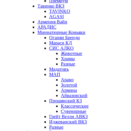
Премиум
Тавинко ВКЗ
TAVINKO
AGASI
Армения Вайн
АРАДИС
Миниатюрные Коньяки
Оганян Бренди
Мараси КД
СИС АЛКО
Животные
Храмы
Разные
Мадатовъ
МАП
Арамэ
Золотой
Армина
Айвазовский
Прошянский КЗ
Классические
Сувенирные
Грейт Велли АВКЗ
Иджеванский ВКЗ
Разные