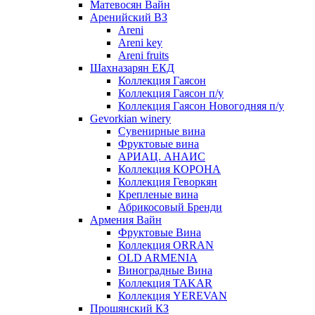
Матевосян Вайн
Аренийский ВЗ
Areni
Areni key
Areni fruits
Шахназарян ЕКД
Коллекция Гаясон
Коллекция Гаясон п/у
Коллекция Гаясон Новогодняя п/у
Gevorkian winery
Сувенирные вина
Фруктовые вина
АРИАЦ. АНАИС
Коллекция КОРОНА
Коллекция Геворкян
Крепленые вина
Абрикосовый Бренди
Армения Вайн
Фруктовые Вина
Коллекция ORRAN
OLD ARMENIA
Виноградные Вина
Коллекция TAKAR
Коллекция YEREVAN
Прошянский КЗ