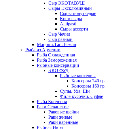
Сыр ЭКОТАВУШ
Сыры Эксклюзивный
Сыры полутведые
Крем сыры
Antipasti
Сыры ассорти
Сыр Чечил
Сыр разный
Мацони.Тан. Режан
Рыба из Армении
Рыба Охлажденная
Рыба Замороженная
Рыбные консервации
ЭКО ФУД
Рыбные консервы
Консервы 240 гр.
Консервы 160 гр.
Супы. Уха. Щи
Филе-кусочки. Суфле
Рыба Копченая
Раки Севанские
Раковые шейки
Раки живые
Раки варенные
Рыбная Икра