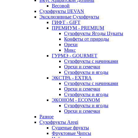
Вкус Араратской Долины
Весовой
Сухофрукты IJEVAN
Эксклюзивные Сухофрукты
ГИФТ - GIFT
ПРЕМИУМ - PREMIUM
Сухофрукты Ягоды Цукаты
Конфеты от природы
Орехи
Микс
ГУРМЭ - GOURMET
Сухофрукты с начинками
Орехи и семечки
Сухофрукты и ягоды
ЭКСТРА - EXTRA
Сухофрукты с начинками
Орехи и семечки
Сухофрукты и ягоды
ЭКОНОМ - ECONOM
Сухофрукты и ягоды
Орехи и семечки
Разное
Сухофрукты Aregi
Сушеные фрукты
Фруктовые Чипсы