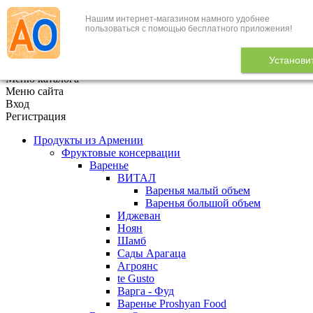
Нашим интернет-магазином намного удобнее
+7 (495) 646-888-1
пользоваться с помощью бесплатного приложения!
В корзине
0
товаров
Установи
x
Меню каталога
Меню сайта
Вход
Регистрация
Продукты из Армении
Фруктовые консервации
Варенье
ВИТАЛ
Варенья малый объем
Варенья большой объем
Иджеван
Ноян
Шамб
Сады Арагаца
Агроянс
te Gusto
Варга - Фуд
Варенье Proshyan Food