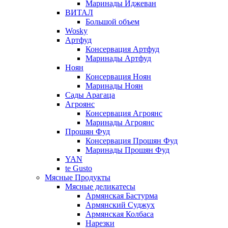
Маринады Иджеван
ВИТАЛ
Большой объем
Wosky
Артфуд
Консервация Артфуд
Маринады Артфуд
Ноян
Консервация Ноян
Маринады Ноян
Сады Арагаца
Агроянс
Консервация Агроянс
Маринады Агроянс
Прошян Фуд
Консервация Прошян Фуд
Маринады Прошян Фуд
YAN
te Gusto
Мясные Продукты
Мясные деликатесы
Армянская Бастурма
Армянский Суджух
Армянская Колбаса
Нарезки