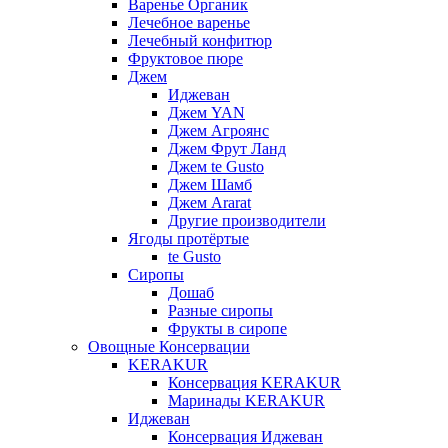
Варенье Органик
Лечебное варенье
Лечебный конфитюр
Фруктовое пюре
Джем
Иджеван
Джем YAN
Джем Агроянс
Джем Фрут Ланд
Джем te Gusto
Джем Шамб
Джем Ararat
Другие производители
Ягоды протёртые
te Gusto
Сиропы
Дошаб
Разные сиропы
Фрукты в сиропе
Овощные Консервации
KERAKUR
Консервация KERAKUR
Маринады KERAKUR
Иджеван
Консервация Иджеван