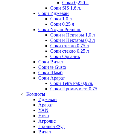
Соки 0,250 л
Соки SIS 1,6 л.
Соки Иджеван
Соки 1.0 л
Соки 0.25 л
Соки Noyan Premium
Соки и Нектары 1,0 л
Соки и Нектары 0,2 л
Соки стекло 0,75 л
Соки стекло 0,25 л
Соки Органик
Соки Витал
Соки te Gusto
Соки Шамб
Соки Арарат
Соки Tetra Pak 0,97л.
Соки Премиум ст. 0,75
Компоты
Иджеван
Арарат
YAN
Ноян
Агроянс
Прошян Фуд
Витал