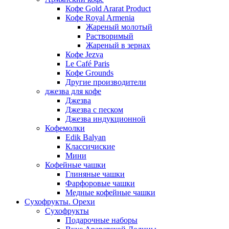
Кофе Gold Ararat Product
Кофе Royal Armenia
Жареный молотый
Растворимый
Жареный в зернах
Кофе Jezva
Le Café Paris
Кофе Grounds
Другие производители
джезва для кофе
Джезва
Джезва с песком
Джезва индукционной
Кофемолки
Edik Balyan
Классичиские
Мини
Кофейные чашки
Глиняные чашки
Фарфоровые чашки
Медные кофейные чашки
Сухофрукты. Орехи
Сухофрукты
Подарочные наборы