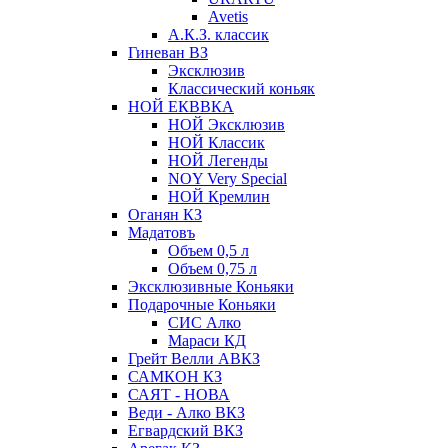
Avetis
А.К.З. классик
Гиневан ВЗ
Эксклюзив
Классический коньяк
НОЙ ЕКВВКА
НОЙ Эксклюзив
НОЙ Классик
НОЙ Легенды
NOY Very Speсial
НОЙ Кремлин
Оганян КЗ
Мадатовъ
Объем 0,5 л
Объем 0,75 л
Эксклюзивные Коньяки
Подарочные Коньяки
СИС Алко
Мараси КД
Грейт Велли АВКЗ
САМКОН КЗ
САЯТ - НОВА
Веди - Алко ВКЗ
Егвардский ВКЗ