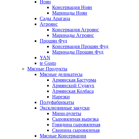
Ноян
Консервация Ноян
Маринады Ноян
Сады Арагаца
Агроянс
Консервация Агроянс
Маринады Агроянс
Прошян Фуд
Консервация Прошян Фуд
Маринады Прошян Фуд
YAN
te Gusto
Мясные Продукты
Мясные деликатесы
Армянская Бастурма
Армянский Суджух
Армянская Колбаса
Нарезки
Полуфабрикаты
Эксклюзивные закуски
Мини-рулеты
Сыровяленая вырезка
Говядина сыровяленая
Свинина сыровяленая
Мясные Консервации