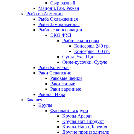
Сыр разный
Мацони.Тан. Режан
Рыба из Армении
Рыба Охлажденная
Рыба Замороженная
Рыбные консервации
ЭКО ФУД
Рыбные консервы
Консервы 240 гр.
Консервы 160 гр.
Супы. Уха. Щи
Филе-кусочки. Суфле
Рыба Копченая
Раки Севанские
Раковые шейки
Раки живые
Раки варенные
Рыбная Икра
Бакалея
Крупы
Фасованная крупа
Крупы Арарат
Крупы Нат Продукт
Крупы Наша Деревня
Другие производители