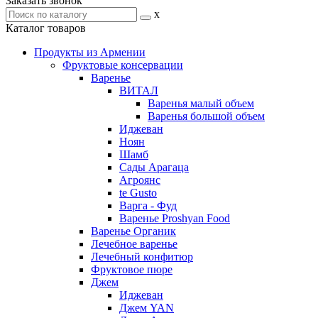
Заказать звонок
x
Каталог товаров
Продукты из Армении
Фруктовые консервации
Варенье
ВИТАЛ
Варенья малый объем
Варенья большой объем
Иджеван
Ноян
Шамб
Сады Арагаца
Агроянс
te Gusto
Варга - Фуд
Варенье Proshyan Food
Варенье Органик
Лечебное варенье
Лечебный конфитюр
Фруктовое пюре
Джем
Иджеван
Джем YAN