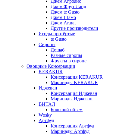
Джем Агроянс
Джем Фрут Ланд
Джем te Gusto
Джем Шамб
Джем Ararat
Другие производители
Ягоды протёртые
te Gusto
Сиропы
Дошаб
Разные сиропы
Фрукты в сиропе
Овощные Консервации
KERAKUR
Консервация KERAKUR
Маринады KERAKUR
Иджеван
Консервация Иджеван
Маринады Иджеван
ВИТАЛ
Большой объем
Wosky
Артфуд
Консервация Артфуд
Маринады Артфуд