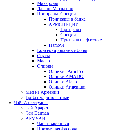
Макароны
Лаваш. Матнакаш
Приправы. Специи
Приправы в банке
АРМСПЕЦИИ
Приправы
Специи
Приправы в фасовке
Hamove
Консервированные бобы
Соусы
Масло
Оливки
Оливки "Arm Eco"
Оливки AMADO
Оливки Aiello
Оливки Armenium
Мед из Армении
Грибы маринованные
Чай. Аксессуары
Чай Арарат
Чай Darman
АРМЧАЙ
Чай заварочный
Прозрачная фасовка