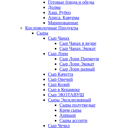
Готовые блюда и обеды
Долма
Хаш. Рубец
Ариса. Кавурма
Маринованные
Кисломолочные Продукты
Сыры
Сыр Чанах
Сыр Чанах в ведре
Сыр Чанах Экокат
Сыр Лори
Сыр Лори Премиум
Сыр Лори Экокат
Сыр Лори разный
Сыр Качотта
Сыр Овечий
Сыр Козий
Сыр в Керамике
Сыр ЭКОТАВУШ
Сыры Эксклюзивный
Сыры полутведые
Крем сыры
Antipasti
Сыры ассорти
Сыр Чечил