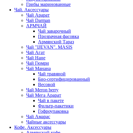
Грибы маринованные
Чай. Аксессуары
Чай Арарат
Чай Darman
АРМЧАЙ
Чай заварочный
Прозрачная фасовка
Армянский Тараз
Чай "IJEVAN". MASIS
Чай Агат
Чай Нане
Чай Гюмри
Чай Манана
Чай травяной
Био-сертифицированный
Весовой
Чай Meron berry
Чай Мега Арарат
Чай в пакете
Фильтр-пакетики
Гофроупаковка
Чай Амарас
Чайные аксессуары
Кофе. Аксессуары
Армянский кофе