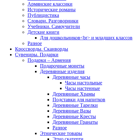
Армянские классики
Исторические романы
Публицистика
Словари. Разговорники
Учебники. Самоучители
Детские книги
Для дошкольников<br> и младших классов
Разное
Кроссворды. Сканворды
Сувениры. Подарки
Подарки – Армения
Подарочные монеты
Деревянные изделия
Деревянные часы
Часы настольные
Часы настенные
Деревянные Храмы
Подставки для напитков
Деревянные Тарелки
Деревянные Вазы
Деревянные Кресты
Деревянные Гранаты
Разное
Этнические товары
Этно скатерти