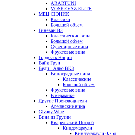
ARARTUNI
VOSKEVAZ ELITE
МЕЦ СЮНИК
Классика
Большой объем
Гиневан ВЗ
Классические вина
Большой объем
Сувенирные вина
Фруктовые вина
Гордость Нации
Вайк Груп
Веди - Алко ВКЗ
Виноградные вина
Классические
Большой объем
Фруктовые вина
В керамике
Другие Производители
Армянские вина
Givany Wine
Вина из Грузии
Кварельский Погреб
Киндзмараули
Киндзмараули 0,75л