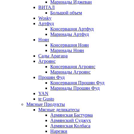
Маринады Иджеван
ВИТАЛ
Большой объем
Wosky
Артфуд
Консервация Артфуд
Маринады Артфуд
Ноян
Консервация Ноян
Маринады Ноян
Сады Арагаца
Агроянс
Консервация Агроянс
Маринады Агроянс
Прошян Фуд
Консервация Прошян Фуд
Маринады Прошян Фуд
YAN
te Gusto
Мясные Продукты
Мясные деликатесы
Армянская Бастурма
Армянский Суджух
Армянская Колбаса
Нарезки