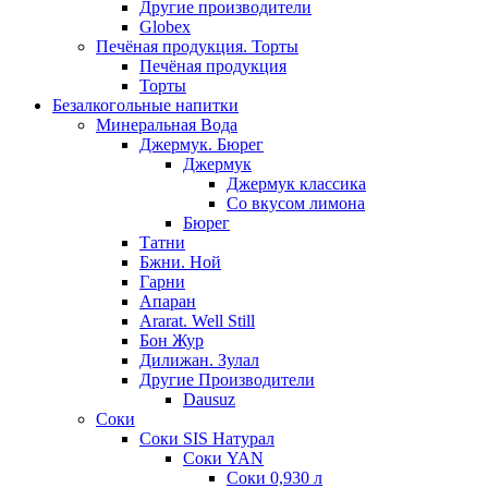
Другие производители
Globex
Печёная продукция. Торты
Печёная продукция
Торты
Безалкогольные напитки
Минеральная Вода
Джермук. Бюрег
Джермук
Джермук классика
Со вкусом лимона
Бюрег
Татни
Бжни. Ной
Гарни
Апаран
Ararat. Well Still
Бон Жур
Дилижан. Зулал
Другие Производители
Dausuz
Соки
Соки SIS Натурал
Соки YAN
Соки 0,930 л