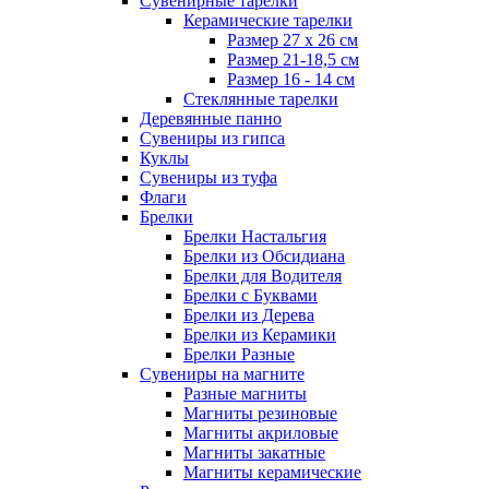
Сувенирные тарелки
Керамические тарелки
Размер 27 х 26 см
Размер 21-18,5 см
Размер 16 - 14 см
Стеклянные тарелки
Деревянные панно
Сувениры из гипса
Куклы
Сувениры из туфа
Флаги
Брелки
Брелки Настальгия
Брелки из Обсидиана
Брелки для Водителя
Брелки с Буквами
Брелки из Дерева
Брелки из Керамики
Брелки Разные
Сувениры на магните
Разные магниты
Магниты резиновые
Магниты акриловые
Магниты закатные
Магниты керамические