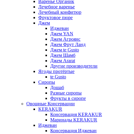
Варенье Органик
Лечебное варенье
Лечебный конфитюр
Фруктовое пюре
Джем
Иджеван
Джем YAN
Джем Агроянс
Джем Фрут Ланд
Джем te Gusto
Джем Шамб
Джем Ararat
Другие производители
Ягоды протёртые
te Gusto
Сиропы
Дошаб
Разные сиропы
Фрукты в сиропе
Овощные Консервации
KERAKUR
Консервация KERAKUR
Маринады KERAKUR
Иджеван
Консервация Иджеван