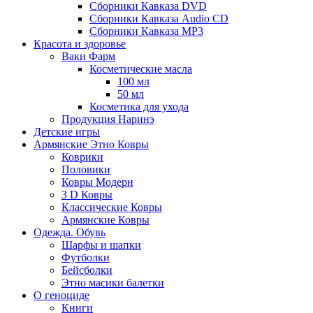
Сборники Кавказа DVD
Сборники Кавказа Audio CD
Сборники Кавказа MP3
Красота и здоровье
Ваки Фарм
Косметические масла
100 мл
50 мл
Косметика для ухода
Продукция Наринэ
Детские игры
Армянские Этно Ковры
Коврики
Половики
Ковры Модерн
3 D Ковры
Классические Ковры
Армянские Ковры
Одежда. Обувь
Шарфы и шапки
Футболки
Бейсболки
Этно масики балетки
О геноциде
Книги