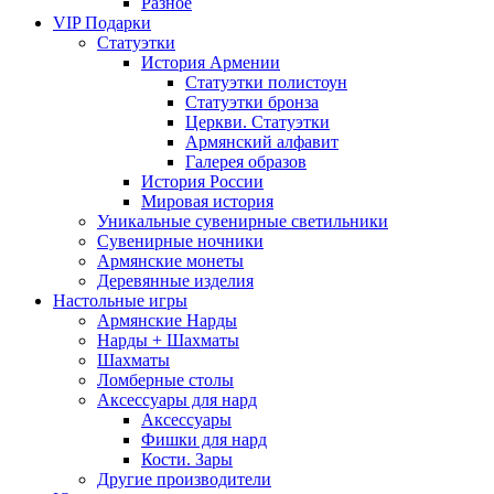
Разное
VIP Подарки
Статуэтки
История Армении
Статуэтки полистоун
Статуэтки бронза
Церкви. Статуэтки
Армянский алфавит
Галерея образов
История России
Мировая история
Уникальные сувенирные светильники
Сувенирные ночники
Армянские монеты
Деревянные изделия
Настольные игры
Армянские Нарды
Нарды + Шахматы
Шахматы
Ломберные столы
Аксессуары для нард
Аксессуары
Фишки для нард
Кости. Зары
Другие производители