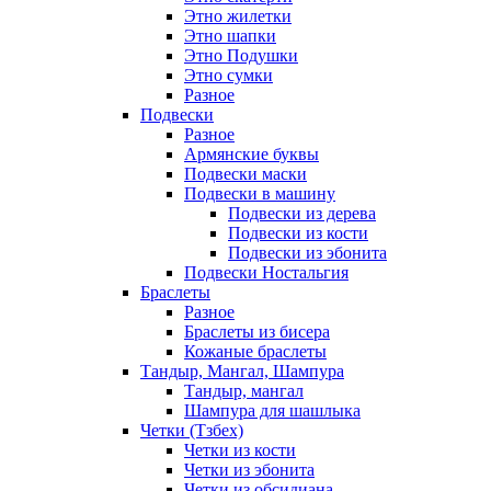
Этно жилетки
Этно шапки
Этно Подушки
Этно сумки
Разное
Подвески
Разное
Армянские буквы
Подвески маски
Подвески в машину
Подвески из дерева
Подвески из кости
Подвески из эбонита
Подвески Ностальгия
Браслеты
Разное
Браслеты из бисера
Кожаные браслеты
Тандыр, Мангал, Шампура
Тандыр, мангал
Шампура для шашлыка
Четки (Тзбех)
Четки из кости
Четки из эбонита
Четки из обсидиана