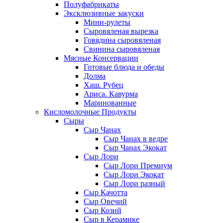
Полуфабрикаты
Эксклюзивные закуски
Мини-рулеты
Сыровяленая вырезка
Говядина сыровяленая
Свинина сыровяленая
Мясные Консервации
Готовые блюда и обеды
Долма
Хаш. Рубец
Ариса. Кавурма
Маринованные
Кисломолочные Продукты
Сыры
Сыр Чанах
Сыр Чанах в ведре
Сыр Чанах Экокат
Сыр Лори
Сыр Лори Премиум
Сыр Лори Экокат
Сыр Лори разный
Сыр Качотта
Сыр Овечий
Сыр Козий
Сыр в Керамике