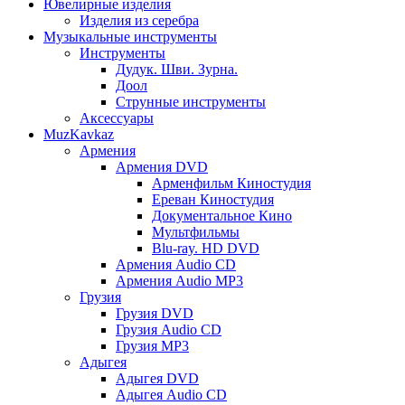
Ювелирные изделия
Изделия из серебра
Музыкальные инструменты
Инструменты
Дудук. Шви. Зурна.
Доол
Струнные инструменты
Аксессуары
MuzKavkaz
Армения
Армения DVD
Арменфильм Киностудия
Ереван Киностудия
Документальное Кино
Мультфильмы
Blu-ray. HD DVD
Армения Audio CD
Армения Audio MP3
Грузия
Грузия DVD
Грузия Audio CD
Грузия MP3
Адыгея
Адыгея DVD
Адыгея Audio CD