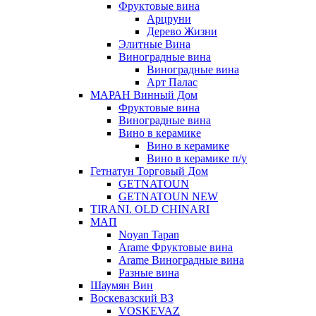
Фруктовые вина
Арцруни
Дерево Жизни
Элитные Вина
Виноградные вина
Виноградные вина
Арт Палас
МАРАН Винный Дом
Фруктовые вина
Виноградные вина
Вино в керамике
Вино в керамике
Вино в керамике п/у
Гетнатун Торговый Дом
GETNATOUN
GETNATOUN NEW
TIRANI. OLD CHINARI
МАП
Noyan Tapan
Arame Фруктовые вина
Arame Виноградные вина
Разные вина
Шаумян Вин
Воскевазский ВЗ
VOSKEVAZ