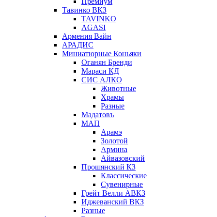
Премиум
Тавинко ВКЗ
TAVINKO
AGASI
Армения Вайн
АРАДИС
Миниатюрные Коньяки
Оганян Бренди
Мараси КД
СИС АЛКО
Животные
Храмы
Разные
Мадатовъ
МАП
Арамэ
Золотой
Армина
Айвазовский
Прошянский КЗ
Классические
Сувенирные
Грейт Велли АВКЗ
Иджеванский ВКЗ
Разные