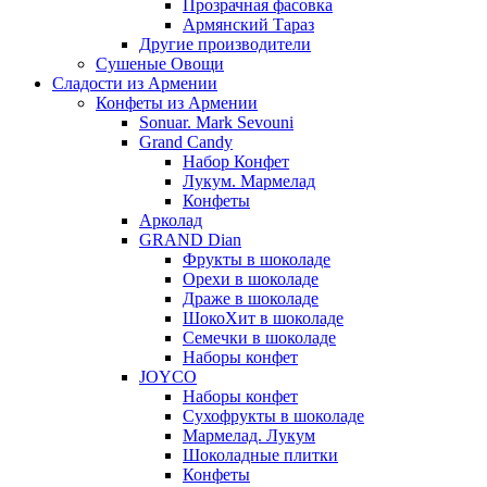
Прозрачная фасовка
Армянский Тараз
Другие производители
Сушеные Овощи
Сладости из Армении
Конфеты из Армении
Sonuar. Mark Sevouni
Grand Candy
Набор Конфет
Лукум. Мармелад
Конфеты
Арколад
GRAND Dian
Фрукты в шоколаде
Орехи в шоколаде
Драже в шоколаде
ШокоХит в шоколаде
Семечки в шоколаде
Наборы конфет
JOYCO
Наборы конфет
Сухофрукты в шоколаде
Мармелад. Лукум
Шоколадные плитки
Конфеты