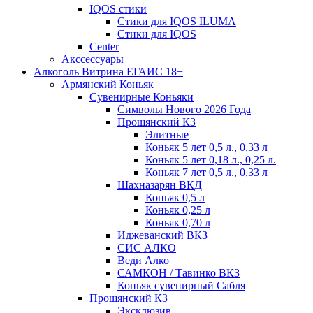
IQOS стики
Стики для IQOS ILUMA
Стики для IQOS
Сenter
Акссессуары
Алкоголь Витрина ЕГАИС 18+
Армянский Коньяк
Сувенирные Коньяки
Символы Нового 2026 Года
Прошянский КЗ
Элитные
Коньяк 5 лет 0,5 л., 0,33 л
Коньяк 5 лет 0,18 л., 0,25 л.
Коньяк 7 лет 0,5 л., 0,33 л
Шахназарян ВКД
Коньяк 0,5 л
Коньяк 0,25 л
Коньяк 0,70 л
Иджеванский ВКЗ
СИС АЛКО
Веди Алко
САМКОН / Тавинко ВКЗ
Коньяк сувенирный Сабля
Прошянский КЗ
Эксклюзив