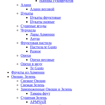
Наборы сухофруктов
Алани
Алани весовой
Цукаты
Цукаты фруктовые
Цукаты разные
Сушеные ягоды
Чурчхела
Дары Армении
Ануш
Фруктовая пастила
Пастила te Gusto
Разное
Орехи
Орехи весовые
Орехи в меду
Te Gusto
Фрукты из Армении
Овощи. Зелень
Свежие Овощи
Свежая Зелень
Замороженные Овощи и Зелень
Тамара фрут
Сушеная Зелень
АРМЧАЙ