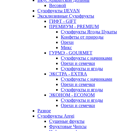
Вкус Араратской Долины
Весовой
Сухофрукты IJEVAN
Эксклюзивные Сухофрукты
ГИФТ - GIFT
ПРЕМИУМ - PREMIUM
Сухофрукты Ягоды Цукаты
Конфеты от природы
Орехи
Микс
ГУРМЭ - GOURMET
Сухофрукты с начинками
Орехи и семечки
Сухофрукты и ягоды
ЭКСТРА - EXTRA
Сухофрукты с начинками
Орехи и семечки
Сухофрукты и ягоды
ЭКОНОМ - ECONOM
Сухофрукты и ягоды
Орехи и семечки
Разное
Сухофрукты Aregi
Сушеные фрукты
Фруктовые Чипсы