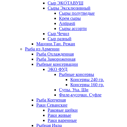
Сыр ЭКОТАВУШ
Сыры Эксклюзивный
Сыры полутведые
Крем сыры
Antipasti
Сыры ассорти
Сыр Чечил
Сыр разный
Мацони.Тан. Режан
Рыба из Армении
Рыба Охлажденная
Рыба Замороженная
Рыбные консервации
ЭКО ФУД
Рыбные консервы
Консервы 240 гр.
Консервы 160 гр.
Супы. Уха. Щи
Филе-кусочки. Суфле
Рыба Копченая
Раки Севанские
Раковые шейки
Раки живые
Раки варенные
Рыбная Икра