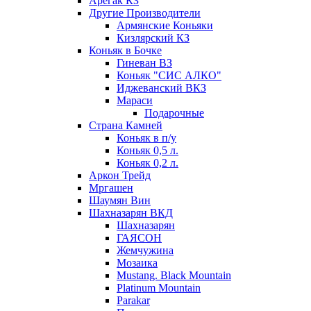
Арегак КЗ
Другие Производители
Армянские Коньяки
Кизлярский КЗ
Коньяк в Бочке
Гиневан ВЗ
Коньяк "СИС АЛКО"
Иджеванский ВКЗ
Мараси
Подарочные
Страна Камней
Коньяк в п/у
Коньяк 0,5 л.
Коньяк 0,2 л.
Аркон Трейд
Мргашен
Шаумян Вин
Шахназарян ВКД
Шахназарян
ГАЯСОН
Жемчужина
Мозаика
Mustang. Black Mountain
Platinum Mountain
Parakar