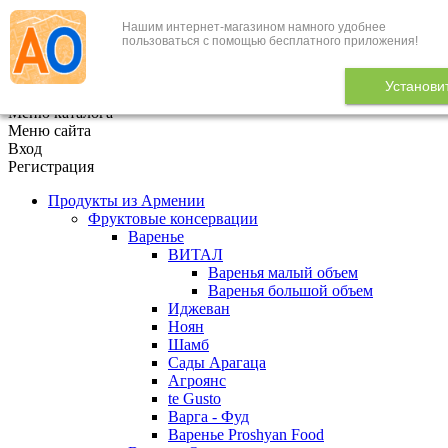
Нашим интернет-магазином намного удобнее
+7 (495) 646-888-1
пользоваться с помощью бесплатного приложения!
В корзине
0
товаров
Установи
x
Меню каталога
Меню сайта
Вход
Регистрация
Продукты из Армении
Фруктовые консервации
Варенье
ВИТАЛ
Варенья малый объем
Варенья большой объем
Иджеван
Ноян
Шамб
Сады Арагаца
Агроянс
te Gusto
Варга - Фуд
Варенье Proshyan Food