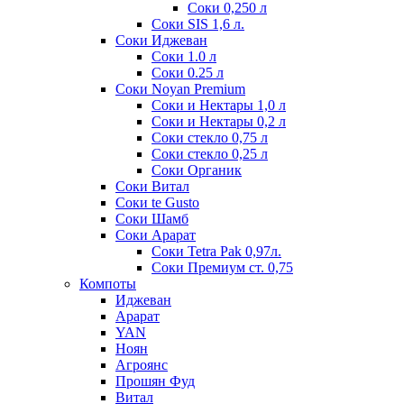
Соки 0,250 л
Соки SIS 1,6 л.
Соки Иджеван
Соки 1.0 л
Соки 0.25 л
Соки Noyan Premium
Соки и Нектары 1,0 л
Соки и Нектары 0,2 л
Соки стекло 0,75 л
Соки стекло 0,25 л
Соки Органик
Соки Витал
Соки te Gusto
Соки Шамб
Соки Арарат
Соки Tetra Pak 0,97л.
Соки Премиум ст. 0,75
Компоты
Иджеван
Арарат
YAN
Ноян
Агроянс
Прошян Фуд
Витал