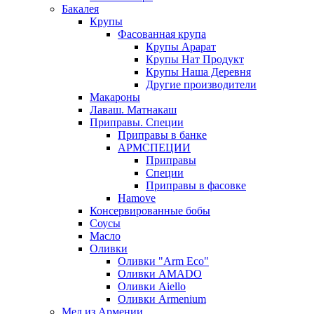
Бакалея
Крупы
Фасованная крупа
Крупы Арарат
Крупы Нат Продукт
Крупы Наша Деревня
Другие производители
Макароны
Лаваш. Матнакаш
Приправы. Специи
Приправы в банке
АРМСПЕЦИИ
Приправы
Специи
Приправы в фасовке
Hamove
Консервированные бобы
Соусы
Масло
Оливки
Оливки "Arm Eco"
Оливки AMADO
Оливки Aiello
Оливки Armenium
Мед из Армении