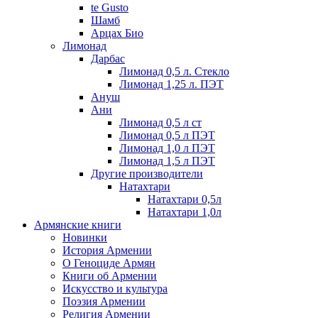
te Gusto
Шамб
Арцах Био
Лимонад
Дарбас
Лимонад 0,5 л. Стекло
Лимонад 1,25 л. ПЭТ
Ануш
Ани
Лимонад 0,5 л ст
Лимонад 0,5 л ПЭТ
Лимонад 1,0 л ПЭТ
Лимонад 1,5 л ПЭТ
Другие производители
Натахтари
Натахтари 0,5л
Натахтари 1,0л
Армянские книги
Новинки
История Армении
О Геноциде Армян
Книги об Армении
Иcкусство и культура
Поэзия Армении
Религия Армении