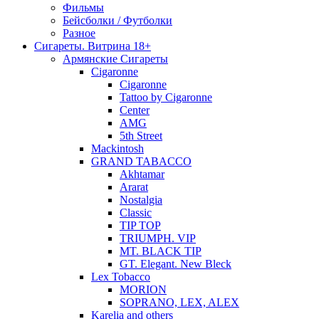
Фильмы
Бейсболки / Футболки
Разное
Сигареты. Витрина 18+
Армянские Сигареты
Cigaronne
Cigaronne
Tattoo by Cigaronne
Center
AMG
5th Street
Mackintosh
GRAND TABACCO
Akhtamar
Ararat
Nostalgia
Classic
TIP TOP
TRIUMPH. VIP
MT. BLACK TIP
GT. Elegant. New Bleck
Lex Tobacco
MORION
SOPRANO, LEX, ALEX
Karelia and others