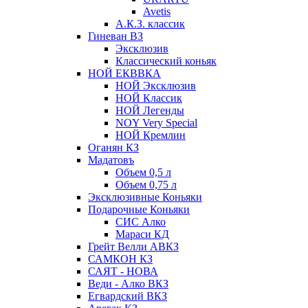
Avetis
А.К.З. классик
Гиневан ВЗ
Эксклюзив
Классический коньяк
НОЙ ЕКВВКА
НОЙ Эксклюзив
НОЙ Классик
НОЙ Легенды
NOY Very Speсial
НОЙ Кремлин
Оганян КЗ
Мадатовъ
Объем 0,5 л
Объем 0,75 л
Эксклюзивные Коньяки
Подарочные Коньяки
СИС Алко
Мараси КД
Грейт Велли АВКЗ
САМКОН КЗ
САЯТ - НОВА
Веди - Алко ВКЗ
Егвардский ВКЗ