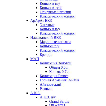
Коньяк в п/у
Коньяк в тубе
Спиртные напитки
Классический коньяк
АрАрАт ЕКЗ
Элитные
Коньяк в п/у
Классический коньяк
Иджеванский ВКЗ
Марочные коньяки
Коньяки п/у
Классический коньяк
Бренди
МАП
Коллекция Золотой
Объем 0,5 л
Коньяк 0,7 л
Коллекция France
Горная Армения. АРМА
Айвазовский
Разные
А.К.З.
А.К.З. п/у
Grand Sargis
URARTU