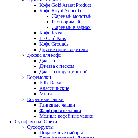
Кофе Gold Ararat Product
Кофе Royal Armenia
Жареный молотый
Растворимый
Жареный в зернах
Кофе Jezva
Le Café Paris
Кофе Grounds
Другие производители
джезва для кофе
Джезва
Джезва с песком
Джезва индукционной
Кофемолки
Edik Balyan
Классичиские
Мини
Кофейные чашки
Глиняные чашки
Фарфоровые чашки
Медные кофейные чашки
Сухофрукты. Орехи
Сухофрукты
Подарочные наборы