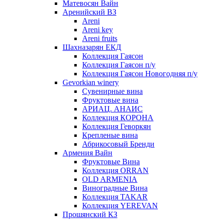
Матевосян Вайн
Аренийский ВЗ
Areni
Areni key
Areni fruits
Шахназарян ЕКД
Коллекция Гаясон
Коллекция Гаясон п/у
Коллекция Гаясон Новогодняя п/у
Gevorkian winery
Сувенирные вина
Фруктовые вина
АРИАЦ. АНАИС
Коллекция КОРОНА
Коллекция Геворкян
Крепленые вина
Абрикосовый Бренди
Армения Вайн
Фруктовые Вина
Коллекция ORRAN
OLD ARMENIA
Виноградные Вина
Коллекция TAKAR
Коллекция YEREVAN
Прошянский КЗ