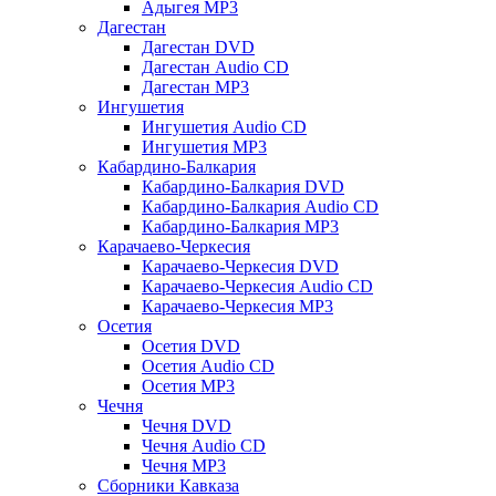
Адыгея MP3
Дагестан
Дагестан DVD
Дагестан Audio CD
Дагестан MP3
Ингушетия
Ингушетия Audio CD
Ингушетия MP3
Кабардино-Балкария
Кабардино-Балкария DVD
Кабардино-Балкария Audio CD
Кабардино-Балкария MP3
Карачаево-Черкесия
Карачаево-Черкесия DVD
Карачаево-Черкесия Audio CD
Карачаево-Черкесия MP3
Осетия
Осетия DVD
Осетия Audio CD
Осетия MP3
Чечня
Чечня DVD
Чечня Audio CD
Чечня MP3
Сборники Кавказа