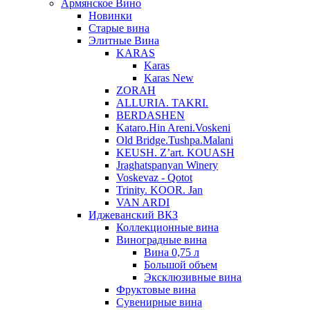
Армянское Вино
Новинки
Старые вина
Элитные Вина
KARAS
Karas
Karas New
ZORAH
ALLURIA. TAKRI.
BERDASHEN
Kataro.Hin Areni.Voskeni
Old Bridge.Tushpa.Malani
KEUSH. Z’art. KOUASH
Jraghatspanyan Winery
Voskevaz - Qotot
Trinity. KOOR. Jan
VAN ARDI
Иджеванский ВКЗ
Коллекционные вина
Виноградные вина
Вина 0,75 л
Большой объем
Эксклюзивные вина
Фруктовые вина
Cувенирные вина