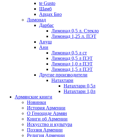
te Gusto
Шамб
Арцах Био
Лимонад
Дарбас
Лимонад 0,5 л. Стекло
Лимонад 1,25 л. ПЭТ
Ануш
Ани
Лимонад 0,5 л ст
Лимонад 0,5 л ПЭТ
Лимонад 1,0 л ПЭТ
Лимонад 1,5 л ПЭТ
Другие производители
Натахтари
Натахтари 0,5л
Натахтари 1,0л
Армянские книги
Новинки
История Армении
О Геноциде Армян
Книги об Армении
Иcкусство и культура
Поэзия Армении
Религия Армении