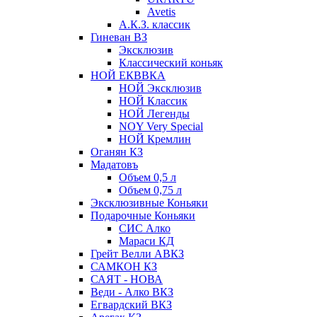
Avetis
А.К.З. классик
Гиневан ВЗ
Эксклюзив
Классический коньяк
НОЙ ЕКВВКА
НОЙ Эксклюзив
НОЙ Классик
НОЙ Легенды
NOY Very Speсial
НОЙ Кремлин
Оганян КЗ
Мадатовъ
Объем 0,5 л
Объем 0,75 л
Эксклюзивные Коньяки
Подарочные Коньяки
СИС Алко
Мараси КД
Грейт Велли АВКЗ
САМКОН КЗ
САЯТ - НОВА
Веди - Алко ВКЗ
Егвардский ВКЗ