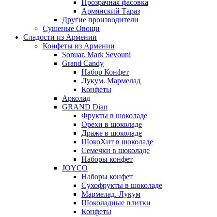
Прозрачная фасовка
Армянский Тараз
Другие производители
Сушеные Овощи
Сладости из Армении
Конфеты из Армении
Sonuar. Mark Sevouni
Grand Candy
Набор Конфет
Лукум. Мармелад
Конфеты
Арколад
GRAND Dian
Фрукты в шоколаде
Орехи в шоколаде
Драже в шоколаде
ШокоХит в шоколаде
Семечки в шоколаде
Наборы конфет
JOYCO
Наборы конфет
Сухофрукты в шоколаде
Мармелад. Лукум
Шоколадные плитки
Конфеты