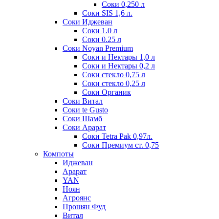
Соки 0,250 л
Соки SIS 1,6 л.
Соки Иджеван
Соки 1.0 л
Соки 0.25 л
Соки Noyan Premium
Соки и Нектары 1,0 л
Соки и Нектары 0,2 л
Соки стекло 0,75 л
Соки стекло 0,25 л
Соки Органик
Соки Витал
Соки te Gusto
Соки Шамб
Соки Арарат
Соки Tetra Pak 0,97л.
Соки Премиум ст. 0,75
Компоты
Иджеван
Арарат
YAN
Ноян
Агроянс
Прошян Фуд
Витал