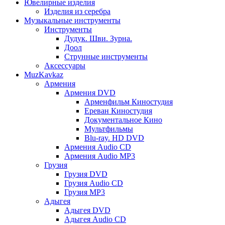
Ювелирные изделия
Изделия из серебра
Музыкальные инструменты
Инструменты
Дудук. Шви. Зурна.
Доол
Струнные инструменты
Аксессуары
MuzKavkaz
Армения
Армения DVD
Арменфильм Киностудия
Ереван Киностудия
Документальное Кино
Мультфильмы
Blu-ray. HD DVD
Армения Audio CD
Армения Audio MP3
Грузия
Грузия DVD
Грузия Audio CD
Грузия MP3
Адыгея
Адыгея DVD
Адыгея Audio CD