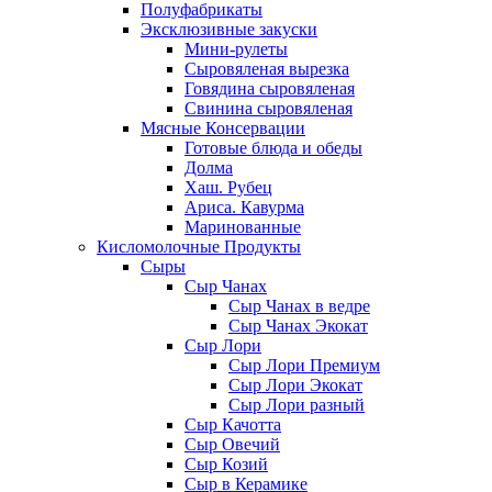
Полуфабрикаты
Эксклюзивные закуски
Мини-рулеты
Сыровяленая вырезка
Говядина сыровяленая
Свинина сыровяленая
Мясные Консервации
Готовые блюда и обеды
Долма
Хаш. Рубец
Ариса. Кавурма
Маринованные
Кисломолочные Продукты
Сыры
Сыр Чанах
Сыр Чанах в ведре
Сыр Чанах Экокат
Сыр Лори
Сыр Лори Премиум
Сыр Лори Экокат
Сыр Лори разный
Сыр Качотта
Сыр Овечий
Сыр Козий
Сыр в Керамике