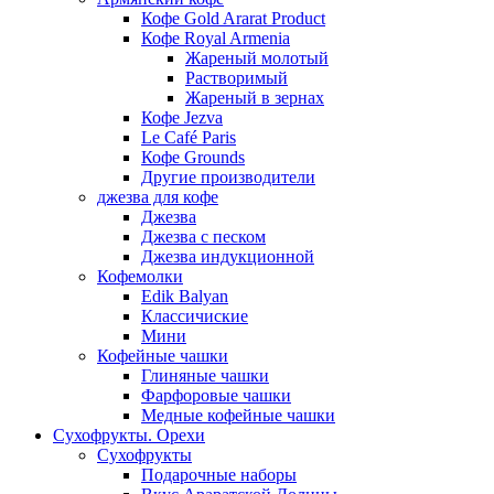
Кофе Gold Ararat Product
Кофе Royal Armenia
Жареный молотый
Растворимый
Жареный в зернах
Кофе Jezva
Le Café Paris
Кофе Grounds
Другие производители
джезва для кофе
Джезва
Джезва с песком
Джезва индукционной
Кофемолки
Edik Balyan
Классичиские
Мини
Кофейные чашки
Глиняные чашки
Фарфоровые чашки
Медные кофейные чашки
Сухофрукты. Орехи
Сухофрукты
Подарочные наборы