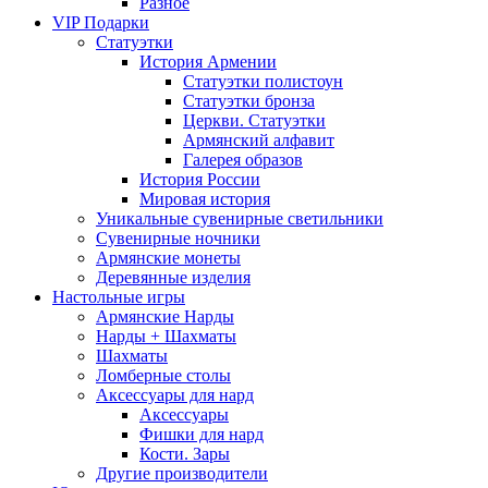
Разное
VIP Подарки
Статуэтки
История Армении
Статуэтки полистоун
Статуэтки бронза
Церкви. Статуэтки
Армянский алфавит
Галерея образов
История России
Мировая история
Уникальные сувенирные светильники
Сувенирные ночники
Армянские монеты
Деревянные изделия
Настольные игры
Армянские Нарды
Нарды + Шахматы
Шахматы
Ломберные столы
Аксессуары для нард
Аксессуары
Фишки для нард
Кости. Зары
Другие производители