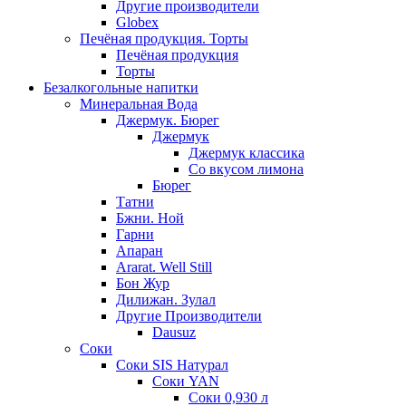
Другие производители
Globex
Печёная продукция. Торты
Печёная продукция
Торты
Безалкогольные напитки
Минеральная Вода
Джермук. Бюрег
Джермук
Джермук классика
Со вкусом лимона
Бюрег
Татни
Бжни. Ной
Гарни
Апаран
Ararat. Well Still
Бон Жур
Дилижан. Зулал
Другие Производители
Dausuz
Соки
Соки SIS Натурал
Соки YAN
Соки 0,930 л