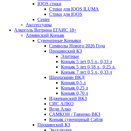
IQOS стики
Стики для IQOS ILUMA
Стики для IQOS
Сenter
Акссессуары
Алкоголь Витрина ЕГАИС 18+
Армянский Коньяк
Сувенирные Коньяки
Символы Нового 2026 Года
Прошянский КЗ
Элитные
Коньяк 5 лет 0,5 л., 0,33 л
Коньяк 5 лет 0,18 л., 0,25 л.
Коньяк 7 лет 0,5 л., 0,33 л
Шахназарян ВКД
Коньяк 0,5 л
Коньяк 0,25 л
Коньяк 0,70 л
Иджеванский ВКЗ
СИС АЛКО
Веди Алко
САМКОН / Тавинко ВКЗ
Коньяк сувенирный Сабля
Прошянский КЗ
Эксклюзив