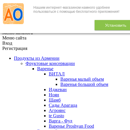
Нашим интернет-магазином намного удобнее
+7 (495) 646-888-1
пользоваться с помощью бесплатного приложения!
В корзине
0
товаров
Установить
x
Меню каталога
Меню сайта
Вход
Регистрация
Продукты из Армении
Фруктовые консервации
Варенье
ВИТАЛ
Варенья малый объем
Варенья большой объем
Иджеван
Ноян
Шамб
Сады Арагаца
Агроянс
te Gusto
Варга - Фуд
Варенье Proshyan Food