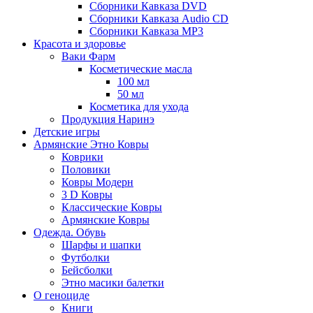
Сборники Кавказа DVD
Сборники Кавказа Audio CD
Сборники Кавказа MP3
Красота и здоровье
Ваки Фарм
Косметические масла
100 мл
50 мл
Косметика для ухода
Продукция Наринэ
Детские игры
Армянские Этно Ковры
Коврики
Половики
Ковры Модерн
3 D Ковры
Классические Ковры
Армянские Ковры
Одежда. Обувь
Шарфы и шапки
Футболки
Бейсболки
Этно масики балетки
О геноциде
Книги