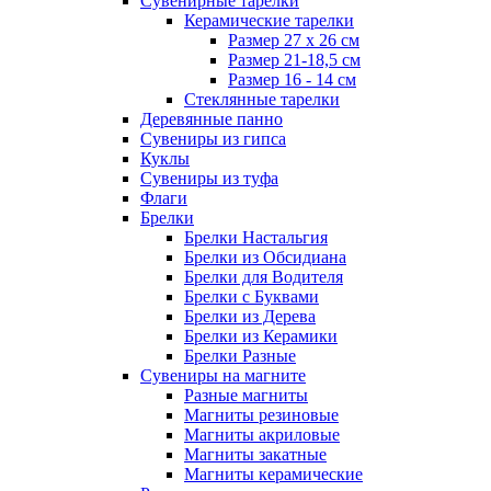
Сувенирные тарелки
Керамические тарелки
Размер 27 х 26 см
Размер 21-18,5 см
Размер 16 - 14 см
Стеклянные тарелки
Деревянные панно
Сувениры из гипса
Куклы
Сувениры из туфа
Флаги
Брелки
Брелки Настальгия
Брелки из Обсидиана
Брелки для Водителя
Брелки с Буквами
Брелки из Дерева
Брелки из Керамики
Брелки Разные
Сувениры на магните
Разные магниты
Магниты резиновые
Магниты акриловые
Магниты закатные
Магниты керамические