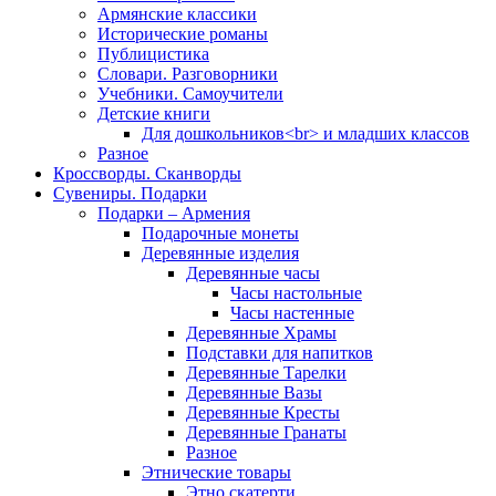
Армянские классики
Исторические романы
Публицистика
Словари. Разговорники
Учебники. Самоучители
Детские книги
Для дошкольников<br> и младших классов
Разное
Кроссворды. Сканворды
Сувениры. Подарки
Подарки – Армения
Подарочные монеты
Деревянные изделия
Деревянные часы
Часы настольные
Часы настенные
Деревянные Храмы
Подставки для напитков
Деревянные Тарелки
Деревянные Вазы
Деревянные Кресты
Деревянные Гранаты
Разное
Этнические товары
Этно скатерти