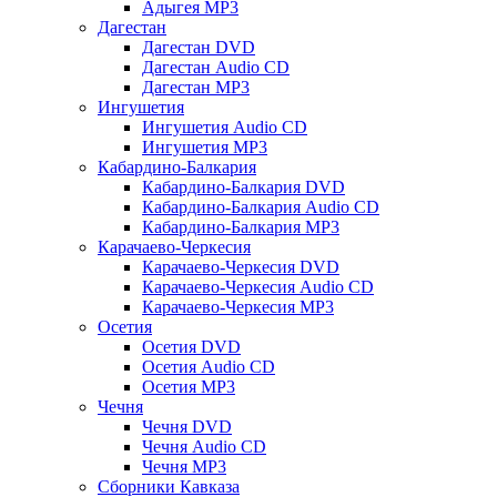
Адыгея MP3
Дагестан
Дагестан DVD
Дагестан Audio CD
Дагестан MP3
Ингушетия
Ингушетия Audio CD
Ингушетия MP3
Кабардино-Балкария
Кабардино-Балкария DVD
Кабардино-Балкария Audio CD
Кабардино-Балкария MP3
Карачаево-Черкесия
Карачаево-Черкесия DVD
Карачаево-Черкесия Audio CD
Карачаево-Черкесия MP3
Осетия
Осетия DVD
Осетия Audio CD
Осетия MP3
Чечня
Чечня DVD
Чечня Audio CD
Чечня MP3
Сборники Кавказа