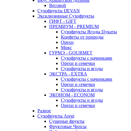
Вкус Араратской Долины
Весовой
Сухофрукты IJEVAN
Эксклюзивные Сухофрукты
ГИФТ - GIFT
ПРЕМИУМ - PREMIUM
Сухофрукты Ягоды Цукаты
Конфеты от природы
Орехи
Микс
ГУРМЭ - GOURMET
Сухофрукты с начинками
Орехи и семечки
Сухофрукты и ягоды
ЭКСТРА - EXTRA
Сухофрукты с начинками
Орехи и семечки
Сухофрукты и ягоды
ЭКОНОМ - ECONOM
Сухофрукты и ягоды
Орехи и семечки
Разное
Сухофрукты Aregi
Сушеные фрукты
Фруктовые Чипсы