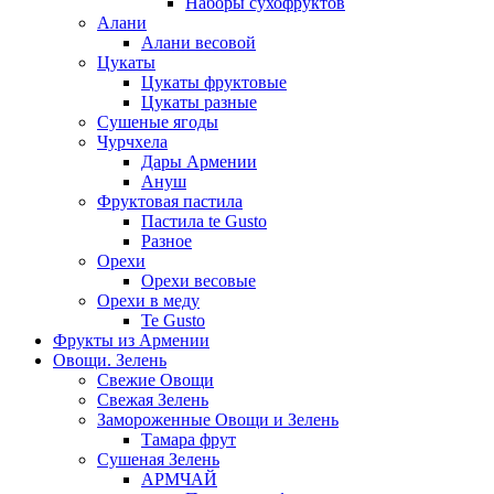
Наборы сухофруктов
Алани
Алани весовой
Цукаты
Цукаты фруктовые
Цукаты разные
Сушеные ягоды
Чурчхела
Дары Армении
Ануш
Фруктовая пастила
Пастила te Gusto
Разное
Орехи
Орехи весовые
Орехи в меду
Te Gusto
Фрукты из Армении
Овощи. Зелень
Свежие Овощи
Свежая Зелень
Замороженные Овощи и Зелень
Тамара фрут
Сушеная Зелень
АРМЧАЙ