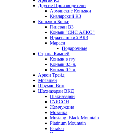
Арегак КЗ
Другие Производители
Армянские Коньяки
Кизлярский КЗ
Коньяк в Бочке
Гиневан ВЗ
Коньяк "СИС АЛКО"
Иджеванский ВКЗ
Мараси
Подарочные
Страна Камней
Коньяк в п/у
Коньяк 0,5 л.
Коньяк 0,2 л.
Аркон Трейд
Мргашен
Шаумян Вин
Шахназарян ВКД
Шахназарян
ГАЯСОН
Жемчужина
Мозаика
Mustang. Black Mountain
Platinum Mountain
Parakar