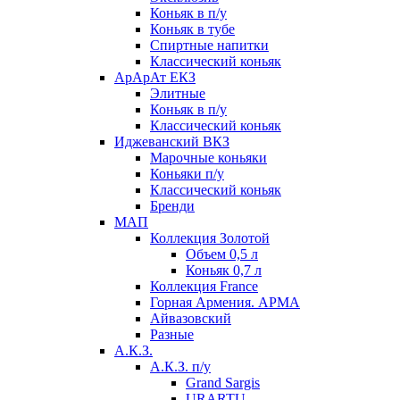
Коньяк в п/у
Коньяк в тубе
Спиртные напитки
Классический коньяк
АрАрАт ЕКЗ
Элитные
Коньяк в п/у
Классический коньяк
Иджеванский ВКЗ
Марочные коньяки
Коньяки п/у
Классический коньяк
Бренди
МАП
Коллекция Золотой
Объем 0,5 л
Коньяк 0,7 л
Коллекция France
Горная Армения. АРМА
Айвазовский
Разные
А.К.З.
А.К.З. п/у
Grand Sargis
URARTU