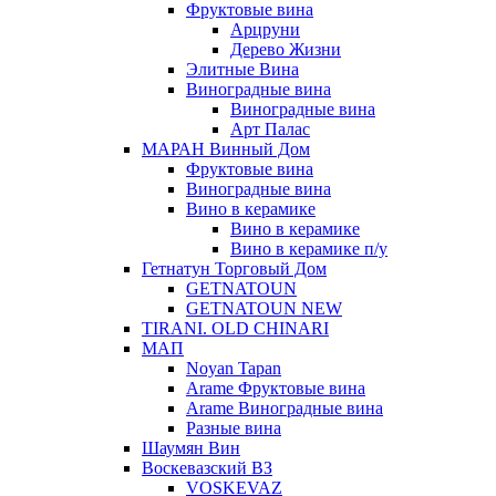
Фруктовые вина
Арцруни
Дерево Жизни
Элитные Вина
Виноградные вина
Виноградные вина
Арт Палас
МАРАН Винный Дом
Фруктовые вина
Виноградные вина
Вино в керамике
Вино в керамике
Вино в керамике п/у
Гетнатун Торговый Дом
GETNATOUN
GETNATOUN NEW
TIRANI. OLD CHINARI
МАП
Noyan Tapan
Arame Фруктовые вина
Arame Виноградные вина
Разные вина
Шаумян Вин
Воскевазский ВЗ
VOSKEVAZ