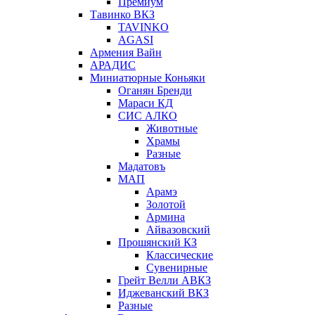
Премиум
Тавинко ВКЗ
TAVINKO
AGASI
Армения Вайн
АРАДИС
Миниатюрные Коньяки
Оганян Бренди
Мараси КД
СИС АЛКО
Животные
Храмы
Разные
Мадатовъ
МАП
Арамэ
Золотой
Армина
Айвазовский
Прошянский КЗ
Классические
Сувенирные
Грейт Велли АВКЗ
Иджеванский ВКЗ
Разные