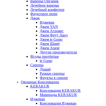
Варенье Органик
Лечебное варенье
Лечебный конфитюр
Фруктовое пюре
Джем
Иджеван
Джем YAN
Джем Агроянс
Джем Фрут Ланд
Джем te Gusto
Джем Шамб
Джем Ararat
Другие производители
Ягоды протёртые
te Gusto
Сиропы
Дошаб
Разные сиропы
Фрукты в сиропе
Овощные Консервации
KERAKUR
Консервация KERAKUR
Маринады KERAKUR
Иджеван
Консервация Иджеван