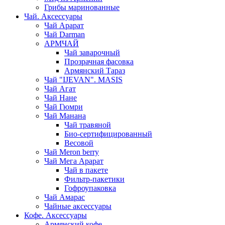
Грибы маринованные
Чай. Аксессуары
Чай Арарат
Чай Darman
АРМЧАЙ
Чай заварочный
Прозрачная фасовка
Армянский Тараз
Чай "IJEVAN". MASIS
Чай Агат
Чай Нане
Чай Гюмри
Чай Манана
Чай травяной
Био-сертифицированный
Весовой
Чай Meron berry
Чай Мега Арарат
Чай в пакете
Фильтр-пакетики
Гофроупаковка
Чай Амарас
Чайные аксессуары
Кофе. Аксессуары
Армянский кофе