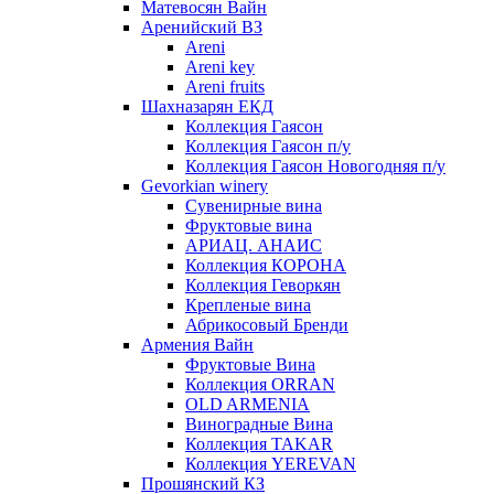
Матевосян Вайн
Аренийский ВЗ
Areni
Areni key
Areni fruits
Шахназарян ЕКД
Коллекция Гаясон
Коллекция Гаясон п/у
Коллекция Гаясон Новогодняя п/у
Gevorkian winery
Сувенирные вина
Фруктовые вина
АРИАЦ. АНАИС
Коллекция КОРОНА
Коллекция Геворкян
Крепленые вина
Абрикосовый Бренди
Армения Вайн
Фруктовые Вина
Коллекция ORRAN
OLD ARMENIA
Виноградные Вина
Коллекция TAKAR
Коллекция YEREVAN
Прошянский КЗ