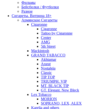
Фильмы
Бейсболки / Футболки
Разное
Сигареты. Витрина 18+
Армянские Сигареты
Cigaronne
Cigaronne
Tattoo by Cigaronne
Center
AMG
5th Street
Mackintosh
GRAND TABACCO
Akhtamar
Ararat
Nostalgia
Classic
TIP TOP
TRIUMPH. VIP
MT. BLACK TIP
GT. Elegant. New Bleck
Lex Tobacco
MORION
SOPRANO, LEX, ALEX
Karelia and others