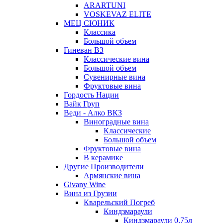
ARARTUNI
VOSKEVAZ ELITE
МЕЦ СЮНИК
Классика
Большой объем
Гиневан ВЗ
Классические вина
Большой объем
Сувенирные вина
Фруктовые вина
Гордость Нации
Вайк Груп
Веди - Алко ВКЗ
Виноградные вина
Классические
Большой объем
Фруктовые вина
В керамике
Другие Производители
Армянские вина
Givany Wine
Вина из Грузии
Кварельский Погреб
Киндзмараули
Киндзмараули 0,75л