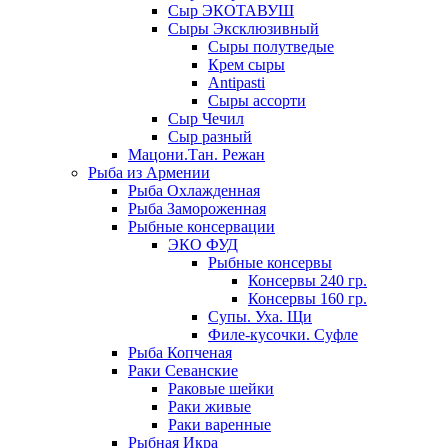
Сыр ЭКОТАВУШ
Сыры Эксклюзивный
Сыры полутведые
Крем сыры
Antipasti
Сыры ассорти
Сыр Чечил
Сыр разный
Мацони.Тан. Режан
Рыба из Армении
Рыба Охлажденная
Рыба Замороженная
Рыбные консервации
ЭКО ФУД
Рыбные консервы
Консервы 240 гр.
Консервы 160 гр.
Супы. Уха. Щи
Филе-кусочки. Суфле
Рыба Копченая
Раки Севанские
Раковые шейки
Раки живые
Раки варенные
Рыбная Икра