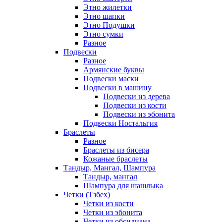
Этно жилетки
Этно шапки
Этно Подушки
Этно сумки
Разное
Подвески
Разное
Армянские буквы
Подвески маски
Подвески в машину
Подвески из дерева
Подвески из кости
Подвески из эбонита
Подвески Ностальгия
Браслеты
Разное
Браслеты из бисера
Кожаные браслеты
Тандыр, Мангал, Шампура
Тандыр, мангал
Шампура для шашлыка
Четки (Тзбех)
Четки из кости
Четки из эбонита
Четки из обсидиана