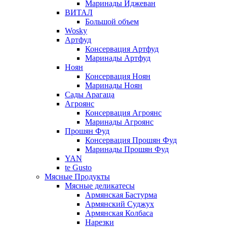
Маринады Иджеван
ВИТАЛ
Большой объем
Wosky
Артфуд
Консервация Артфуд
Маринады Артфуд
Ноян
Консервация Ноян
Маринады Ноян
Сады Арагаца
Агроянс
Консервация Агроянс
Маринады Агроянс
Прошян Фуд
Консервация Прошян Фуд
Маринады Прошян Фуд
YAN
te Gusto
Мясные Продукты
Мясные деликатесы
Армянская Бастурма
Армянский Суджух
Армянская Колбаса
Нарезки