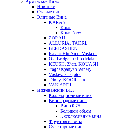
Армянское Вино
Новинки
Старые вина
Элитные Вина
KARAS
Karas
Karas New
ZORAH
ALLURIA. TAKRI.
BERDASHEN
Kataro.Hin Areni.Voskeni
Old Bridge.Tushpa.Malani
KEUSH. Z’art. KOUASH
Jraghatspanyan Winery
Voskevaz - Qotot
Trinity. KOOR. Jan
VAN ARDI
Иджеванский ВКЗ
Коллекционные вина
Виноградные вина
Вина 0,75 л
Большой объем
Эксклюзивные вина
Фруктовые вина
Cувенирные вина