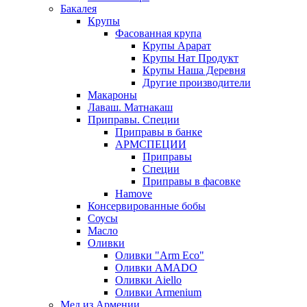
Бакалея
Крупы
Фасованная крупа
Крупы Арарат
Крупы Нат Продукт
Крупы Наша Деревня
Другие производители
Макароны
Лаваш. Матнакаш
Приправы. Специи
Приправы в банке
АРМСПЕЦИИ
Приправы
Специи
Приправы в фасовке
Hamove
Консервированные бобы
Соусы
Масло
Оливки
Оливки "Arm Eco"
Оливки AMADO
Оливки Aiello
Оливки Armenium
Мед из Армении