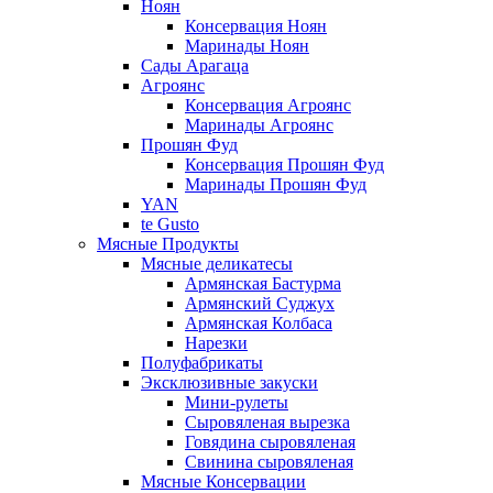
Ноян
Консервация Ноян
Маринады Ноян
Сады Арагаца
Агроянс
Консервация Агроянс
Маринады Агроянс
Прошян Фуд
Консервация Прошян Фуд
Маринады Прошян Фуд
YAN
te Gusto
Мясные Продукты
Мясные деликатесы
Армянская Бастурма
Армянский Суджух
Армянская Колбаса
Нарезки
Полуфабрикаты
Эксклюзивные закуски
Мини-рулеты
Сыровяленая вырезка
Говядина сыровяленая
Свинина сыровяленая
Мясные Консервации