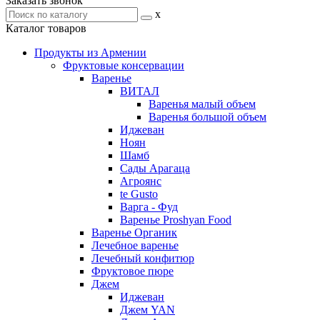
Заказать звонок
x
Каталог товаров
Продукты из Армении
Фруктовые консервации
Варенье
ВИТАЛ
Варенья малый объем
Варенья большой объем
Иджеван
Ноян
Шамб
Сады Арагаца
Агроянс
te Gusto
Варга - Фуд
Варенье Proshyan Food
Варенье Органик
Лечебное варенье
Лечебный конфитюр
Фруктовое пюре
Джем
Иджеван
Джем YAN