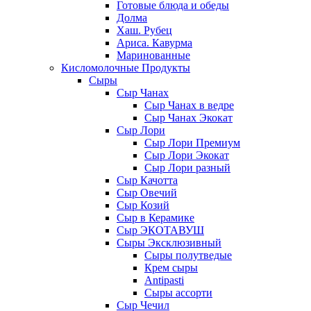
Готовые блюда и обеды
Долма
Хаш. Рубец
Ариса. Кавурма
Маринованные
Кисломолочные Продукты
Сыры
Сыр Чанах
Сыр Чанах в ведре
Сыр Чанах Экокат
Сыр Лори
Сыр Лори Премиум
Сыр Лори Экокат
Сыр Лори разный
Сыр Качотта
Сыр Овечий
Сыр Козий
Сыр в Керамике
Сыр ЭКОТАВУШ
Сыры Эксклюзивный
Сыры полутведые
Крем сыры
Antipasti
Сыры ассорти
Сыр Чечил