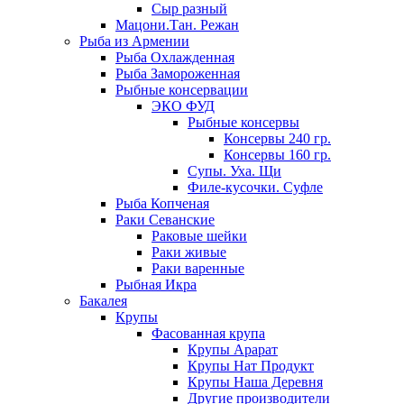
Сыр разный
Мацони.Тан. Режан
Рыба из Армении
Рыба Охлажденная
Рыба Замороженная
Рыбные консервации
ЭКО ФУД
Рыбные консервы
Консервы 240 гр.
Консервы 160 гр.
Супы. Уха. Щи
Филе-кусочки. Суфле
Рыба Копченая
Раки Севанские
Раковые шейки
Раки живые
Раки варенные
Рыбная Икра
Бакалея
Крупы
Фасованная крупа
Крупы Арарат
Крупы Нат Продукт
Крупы Наша Деревня
Другие производители