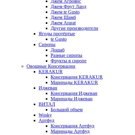
Джем Агроянс
Джем Фрут Ланд
Джем te Gusto
Джем Шамб
Джем Ararat
Другие производители
Ягоды протёртые
te Gusto
Сиропы
Дошаб
Разные сиропы
Фрукты в сиропе
Овощные Консервации
KERAKUR
Консервация KERAKUR
Маринады KERAKUR
Иджеван
Консервация Иджеван
Маринады Иджеван
ВИТАЛ
Большой объем
Wosky
Артфуд
Консервация Артфуд
Маринады Артфуд