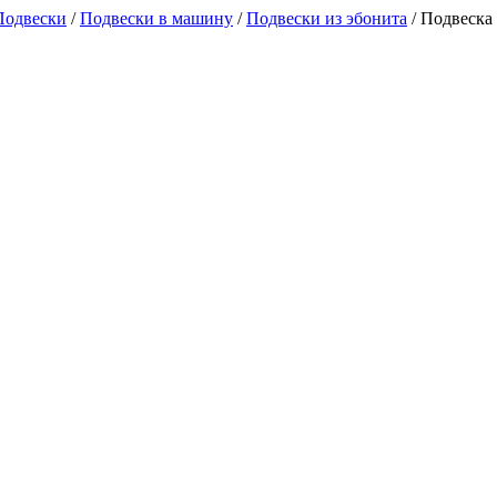
Подвески
/
Подвески в машину
/
Подвески из эбонита
/
Подвеска 