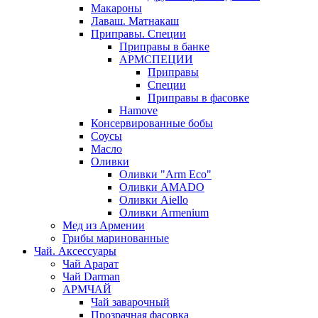
Макароны
Лаваш. Матнакаш
Приправы. Специи
Приправы в банке
АРМСПЕЦИИ
Приправы
Специи
Приправы в фасовке
Hamove
Консервированные бобы
Соусы
Масло
Оливки
Оливки "Arm Eco"
Оливки AMADO
Оливки Aiello
Оливки Armenium
Мед из Армении
Грибы маринованные
Чай. Аксессуары
Чай Арарат
Чай Darman
АРМЧАЙ
Чай заварочный
Прозрачная фасовка