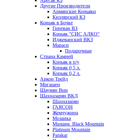
Арегак КЗ
Другие Производители
Армянские Коньяки
Кизлярский КЗ
Коньяк в Бочке
Гиневан ВЗ
Коньяк "СИС АЛКО"
Иджеванский ВКЗ
Мараси
Подарочные
Страна Камней
Коньяк в п/у
Коньяк 0,5 л.
Коньяк 0,2 л.
Аркон Трейд
Мргашен
Шаумян Вин
Шахназарян ВКД
Шахназарян
ГАЯСОН
Жемчужина
Мозаика
Mustang. Black Mountain
Platinum Mountain
Parakar