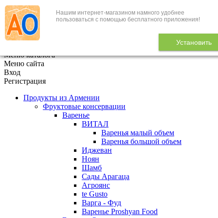
Нашим интернет-магазином намного удобнее
+7 (495) 646-888-1
пользоваться с помощью бесплатного приложения!
В корзине
0
товаров
Установить
x
Меню каталога
Меню сайта
Вход
Регистрация
Продукты из Армении
Фруктовые консервации
Варенье
ВИТАЛ
Варенья малый объем
Варенья большой объем
Иджеван
Ноян
Шамб
Сады Арагаца
Агроянс
te Gusto
Варга - Фуд
Варенье Proshyan Food