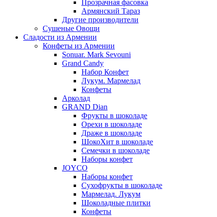
Прозрачная фасовка
Армянский Тараз
Другие производители
Сушеные Овощи
Сладости из Армении
Конфеты из Армении
Sonuar. Mark Sevouni
Grand Candy
Набор Конфет
Лукум. Мармелад
Конфеты
Арколад
GRAND Dian
Фрукты в шоколаде
Орехи в шоколаде
Драже в шоколаде
ШокоХит в шоколаде
Семечки в шоколаде
Наборы конфет
JOYCO
Наборы конфет
Сухофрукты в шоколаде
Мармелад. Лукум
Шоколадные плитки
Конфеты