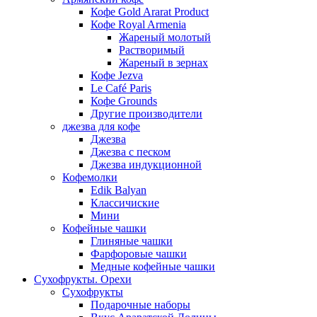
Кофе Gold Ararat Product
Кофе Royal Armenia
Жареный молотый
Растворимый
Жареный в зернах
Кофе Jezva
Le Café Paris
Кофе Grounds
Другие производители
джезва для кофе
Джезва
Джезва с песком
Джезва индукционной
Кофемолки
Edik Balyan
Классичиские
Мини
Кофейные чашки
Глиняные чашки
Фарфоровые чашки
Медные кофейные чашки
Сухофрукты. Орехи
Сухофрукты
Подарочные наборы