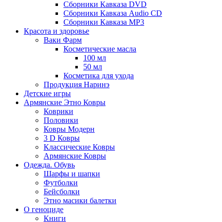
Сборники Кавказа DVD
Сборники Кавказа Audio CD
Сборники Кавказа MP3
Красота и здоровье
Ваки Фарм
Косметические масла
100 мл
50 мл
Косметика для ухода
Продукция Наринэ
Детские игры
Армянские Этно Ковры
Коврики
Половики
Ковры Модерн
3 D Ковры
Классические Ковры
Армянские Ковры
Одежда. Обувь
Шарфы и шапки
Футболки
Бейсболки
Этно масики балетки
О геноциде
Книги