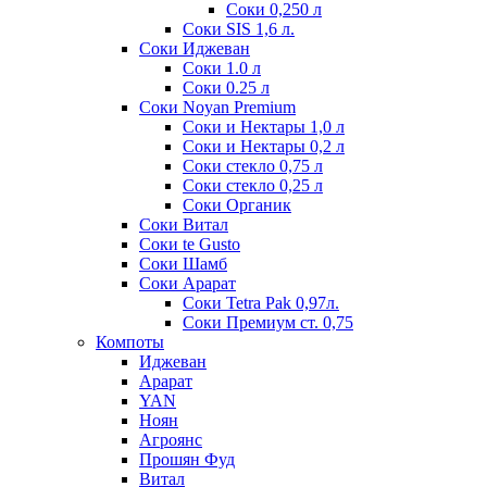
Соки 0,250 л
Соки SIS 1,6 л.
Соки Иджеван
Соки 1.0 л
Соки 0.25 л
Соки Noyan Premium
Соки и Нектары 1,0 л
Соки и Нектары 0,2 л
Соки стекло 0,75 л
Соки стекло 0,25 л
Соки Органик
Соки Витал
Соки te Gusto
Соки Шамб
Соки Арарат
Соки Tetra Pak 0,97л.
Соки Премиум ст. 0,75
Компоты
Иджеван
Арарат
YAN
Ноян
Агроянс
Прошян Фуд
Витал