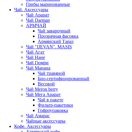
Грибы маринованные
Чай. Аксессуары
Чай Арарат
Чай Darman
АРМЧАЙ
Чай заварочный
Прозрачная фасовка
Армянский Тараз
Чай "IJEVAN". MASIS
Чай Агат
Чай Нане
Чай Гюмри
Чай Манана
Чай травяной
Био-сертифицированный
Весовой
Чай Meron berry
Чай Мега Арарат
Чай в пакете
Фильтр-пакетики
Гофроупаковка
Чай Амарас
Чайные аксессуары
Кофе. Аксессуары
Армянский кофе