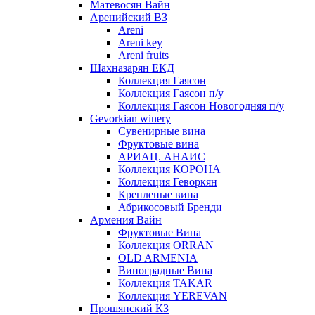
Матевосян Вайн
Аренийский ВЗ
Areni
Areni key
Areni fruits
Шахназарян ЕКД
Коллекция Гаясон
Коллекция Гаясон п/у
Коллекция Гаясон Новогодняя п/у
Gevorkian winery
Сувенирные вина
Фруктовые вина
АРИАЦ. АНАИС
Коллекция КОРОНА
Коллекция Геворкян
Крепленые вина
Абрикосовый Бренди
Армения Вайн
Фруктовые Вина
Коллекция ORRAN
OLD ARMENIA
Виноградные Вина
Коллекция TAKAR
Коллекция YEREVAN
Прошянский КЗ