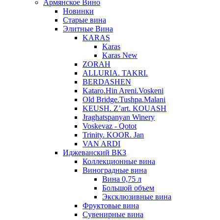
Армянское Вино
Новинки
Старые вина
Элитные Вина
KARAS
Karas
Karas New
ZORAH
ALLURIA. TAKRI.
BERDASHEN
Kataro.Hin Areni.Voskeni
Old Bridge.Tushpa.Malani
KEUSH. Z’art. KOUASH
Jraghatspanyan Winery
Voskevaz - Qotot
Trinity. KOOR. Jan
VAN ARDI
Иджеванский ВКЗ
Коллекционные вина
Виноградные вина
Вина 0,75 л
Большой объем
Эксклюзивные вина
Фруктовые вина
Cувенирные вина