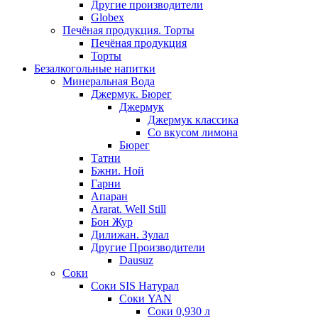
Другие производители
Globex
Печёная продукция. Торты
Печёная продукция
Торты
Безалкогольные напитки
Минеральная Вода
Джермук. Бюрег
Джермук
Джермук классика
Со вкусом лимона
Бюрег
Татни
Бжни. Ной
Гарни
Апаран
Ararat. Well Still
Бон Жур
Дилижан. Зулал
Другие Производители
Dausuz
Соки
Соки SIS Натурал
Соки YAN
Соки 0,930 л