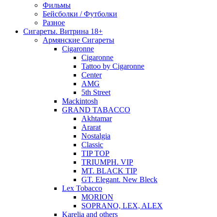
Фильмы
Бейсболки / Футболки
Разное
Сигареты. Витрина 18+
Армянские Сигареты
Cigaronne
Cigaronne
Tattoo by Cigaronne
Center
AMG
5th Street
Mackintosh
GRAND TABACCO
Akhtamar
Ararat
Nostalgia
Classic
TIP TOP
TRIUMPH. VIP
MT. BLACK TIP
GT. Elegant. New Bleck
Lex Tobacco
MORION
SOPRANO, LEX, ALEX
Karelia and others