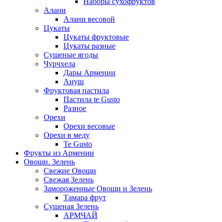
Наборы сухофруктов
Алани
Алани весовой
Цукаты
Цукаты фруктовые
Цукаты разные
Сушеные ягоды
Чурчхела
Дары Армении
Ануш
Фруктовая пастила
Пастила te Gusto
Разное
Орехи
Орехи весовые
Орехи в меду
Te Gusto
Фрукты из Армении
Овощи. Зелень
Свежие Овощи
Свежая Зелень
Замороженные Овощи и Зелень
Тамара фрут
Сушеная Зелень
АРМЧАЙ