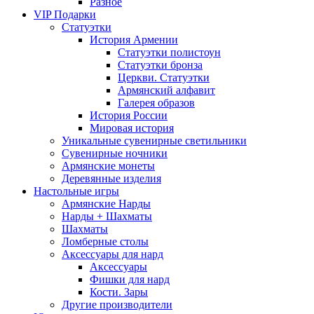
Разное
VIP Подарки
Статуэтки
История Армении
Статуэтки полистоун
Статуэтки бронза
Церкви. Статуэтки
Армянский алфавит
Галерея образов
История России
Мировая история
Уникальные сувенирные светильники
Сувенирные ночники
Армянские монеты
Деревянные изделия
Настольные игры
Армянские Нарды
Нарды + Шахматы
Шахматы
Ломберные столы
Аксессуары для нард
Аксессуары
Фишки для нард
Кости. Зары
Другие производители