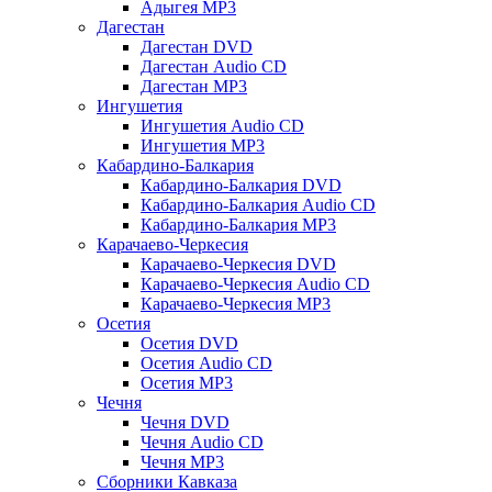
Адыгея MP3
Дагестан
Дагестан DVD
Дагестан Audio CD
Дагестан MP3
Ингушетия
Ингушетия Audio CD
Ингушетия MP3
Кабардино-Балкария
Кабардино-Балкария DVD
Кабардино-Балкария Audio CD
Кабардино-Балкария MP3
Карачаево-Черкесия
Карачаево-Черкесия DVD
Карачаево-Черкесия Audio CD
Карачаево-Черкесия MP3
Осетия
Осетия DVD
Осетия Audio CD
Осетия MP3
Чечня
Чечня DVD
Чечня Audio CD
Чечня MP3
Сборники Кавказа