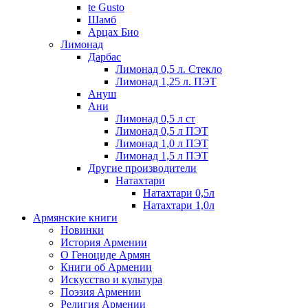
te Gusto
Шамб
Арцах Био
Лимонад
Дарбас
Лимонад 0,5 л. Стекло
Лимонад 1,25 л. ПЭТ
Ануш
Ани
Лимонад 0,5 л ст
Лимонад 0,5 л ПЭТ
Лимонад 1,0 л ПЭТ
Лимонад 1,5 л ПЭТ
Другие производители
Натахтари
Натахтари 0,5л
Натахтари 1,0л
Армянские книги
Новинки
История Армении
О Геноциде Армян
Книги об Армении
Иcкусство и культура
Поэзия Армении
Религия Армении