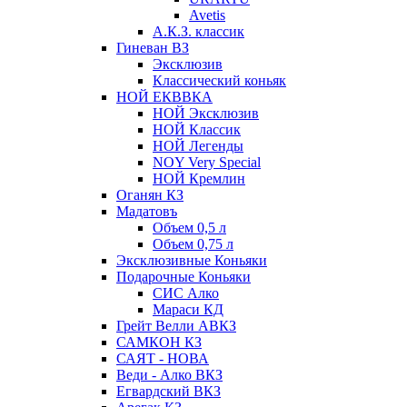
Avetis
А.К.З. классик
Гиневан ВЗ
Эксклюзив
Классический коньяк
НОЙ ЕКВВКА
НОЙ Эксклюзив
НОЙ Классик
НОЙ Легенды
NOY Very Speсial
НОЙ Кремлин
Оганян КЗ
Мадатовъ
Объем 0,5 л
Объем 0,75 л
Эксклюзивные Коньяки
Подарочные Коньяки
СИС Алко
Мараси КД
Грейт Велли АВКЗ
САМКОН КЗ
САЯТ - НОВА
Веди - Алко ВКЗ
Егвардский ВКЗ