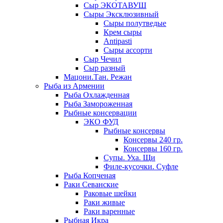
Сыр ЭКОТАВУШ
Сыры Эксклюзивный
Сыры полутведые
Крем сыры
Antipasti
Сыры ассорти
Сыр Чечил
Сыр разный
Мацони.Тан. Режан
Рыба из Армении
Рыба Охлажденная
Рыба Замороженная
Рыбные консервации
ЭКО ФУД
Рыбные консервы
Консервы 240 гр.
Консервы 160 гр.
Супы. Уха. Щи
Филе-кусочки. Суфле
Рыба Копченая
Раки Севанские
Раковые шейки
Раки живые
Раки варенные
Рыбная Икра