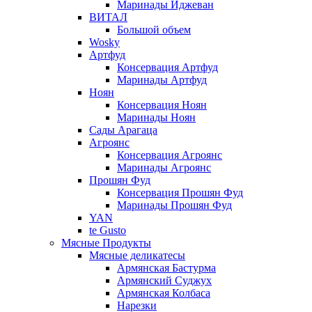
Маринады Иджеван
ВИТАЛ
Большой объем
Wosky
Артфуд
Консервация Артфуд
Маринады Артфуд
Ноян
Консервация Ноян
Маринады Ноян
Сады Арагаца
Агроянс
Консервация Агроянс
Маринады Агроянс
Прошян Фуд
Консервация Прошян Фуд
Маринады Прошян Фуд
YAN
te Gusto
Мясные Продукты
Мясные деликатесы
Армянская Бастурма
Армянский Суджух
Армянская Колбаса
Нарезки