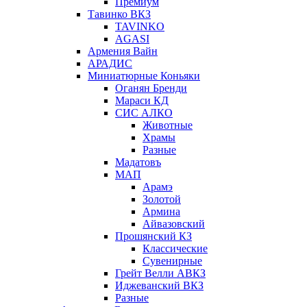
Премиум
Тавинко ВКЗ
TAVINKO
AGASI
Армения Вайн
АРАДИС
Миниатюрные Коньяки
Оганян Бренди
Мараси КД
СИС АЛКО
Животные
Храмы
Разные
Мадатовъ
МАП
Арамэ
Золотой
Армина
Айвазовский
Прошянский КЗ
Классические
Сувенирные
Грейт Велли АВКЗ
Иджеванский ВКЗ
Разные