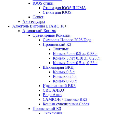
IQOS стики
Стики для IQOS ILUMA
Стики для IQOS
Сenter
Акссессуары
Алкоголь Витрина ЕГАИС 18+
Армянский Коньяк
Сувенирные Коньяки
Символы Нового 2026 Года
Прошянский КЗ
Элитные
Коньяк 5 лет 0,5 л., 0,33 л
Коньяк 5 лет 0,18 л., 0,25 л.
Коньяк 7 лет 0,5 л., 0,33 л
Шахназарян ВКД
Коньяк 0,5 л
Коньяк 0,25 л
Коньяк 0,70 л
Иджеванский ВКЗ
СИС АЛКО
Веди Алко
САМКОН / Тавинко ВКЗ
Коньяк сувенирный Сабля
Прошянский КЗ
Эксклюзив