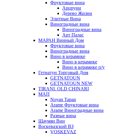
Фруктовые вина
Арцруни
Дерево Жизни
Элитные Вина
Виноградные вина
Виноградные вина
Арт Палас
МАРАН Винный Дом
Фруктовые вина
Виноградные вина
Вино в керамике
Вино в керамике
Вино в керамике п/у
Гетнатун Торговый Дом
GETNATOUN
GETNATOUN NEW
TIRANI. OLD CHINARI
МАП
Noyan Tapan
Arame Фруктовые вина
Arame Виноградные вина
Разные вина
Шаумян Вин
Воскевазский ВЗ
VOSKEVAZ