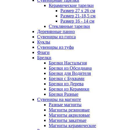
Сувенирные тарелки
Керамические тарелки
Размер 27 х 26 см
Размер 21-18,5 см
Размер 16 - 14 см
Стеклянные тарелки
Деревянные панно
Сувениры из гипса
Куклы
Сувениры из туфа
Флаги
Брелки
Брелки Настальгия
Брелки из Обсидиана
Брелки для Водителя
Брелки с Буквами
Брелки из Дерева
Брелки из Керамики
Брелки Разные
Сувениры на магните
Разные магниты
Магниты резиновые
Магниты акриловые
Магниты закатные
Магниты керамические