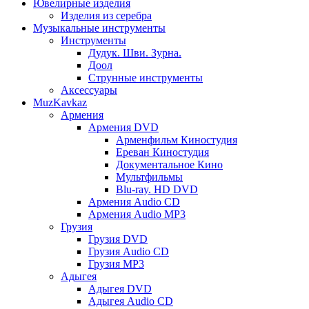
Ювелирные изделия
Изделия из серебра
Музыкальные инструменты
Инструменты
Дудук. Шви. Зурна.
Доол
Струнные инструменты
Аксессуары
MuzKavkaz
Армения
Армения DVD
Арменфильм Киностудия
Ереван Киностудия
Документальное Кино
Мультфильмы
Blu-ray. HD DVD
Армения Audio CD
Армения Audio MP3
Грузия
Грузия DVD
Грузия Audio CD
Грузия MP3
Адыгея
Адыгея DVD
Адыгея Audio CD