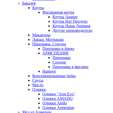
Бакалея
Крупы
Фасованная крупа
Крупы Арарат
Крупы Нат Продукт
Крупы Наша Деревня
Другие производители
Макароны
Лаваш. Матнакаш
Приправы. Специи
Приправы в банке
АРМСПЕЦИИ
Приправы
Специи
Приправы в фасовке
Hamove
Консервированные бобы
Соусы
Масло
Оливки
Оливки "Arm Eco"
Оливки AMADO
Оливки Aiello
Оливки Armenium
Мед из Армении