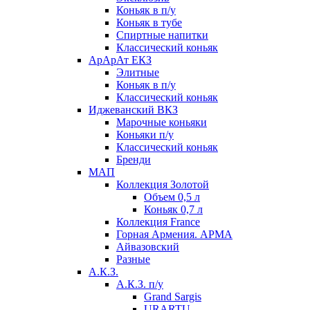
Коньяк в п/у
Коньяк в тубе
Спиртные напитки
Классический коньяк
АрАрАт ЕКЗ
Элитные
Коньяк в п/у
Классический коньяк
Иджеванский ВКЗ
Марочные коньяки
Коньяки п/у
Классический коньяк
Бренди
МАП
Коллекция Золотой
Объем 0,5 л
Коньяк 0,7 л
Коллекция France
Горная Армения. АРМА
Айвазовский
Разные
А.К.З.
А.К.З. п/у
Grand Sargis
URARTU