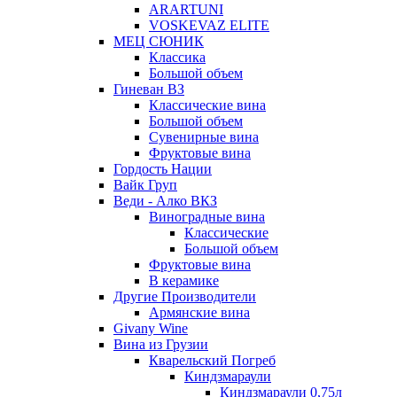
ARARTUNI
VOSKEVAZ ELITE
МЕЦ СЮНИК
Классика
Большой объем
Гиневан ВЗ
Классические вина
Большой объем
Сувенирные вина
Фруктовые вина
Гордость Нации
Вайк Груп
Веди - Алко ВКЗ
Виноградные вина
Классические
Большой объем
Фруктовые вина
В керамике
Другие Производители
Армянские вина
Givany Wine
Вина из Грузии
Кварельский Погреб
Киндзмараули
Киндзмараули 0,75л