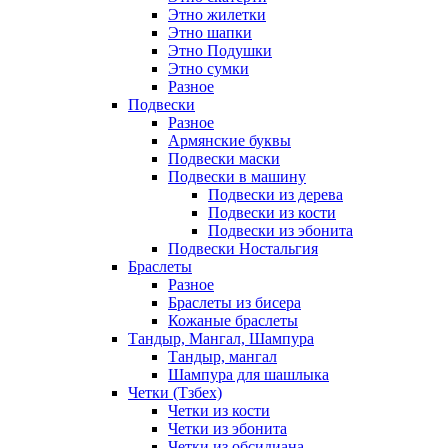
Этно жилетки
Этно шапки
Этно Подушки
Этно сумки
Разное
Подвески
Разное
Армянские буквы
Подвески маски
Подвески в машину
Подвески из дерева
Подвески из кости
Подвески из эбонита
Подвески Ностальгия
Браслеты
Разное
Браслеты из бисера
Кожаные браслеты
Тандыр, Мангал, Шампура
Тандыр, мангал
Шампура для шашлыка
Четки (Тзбех)
Четки из кости
Четки из эбонита
Четки из обсидиана