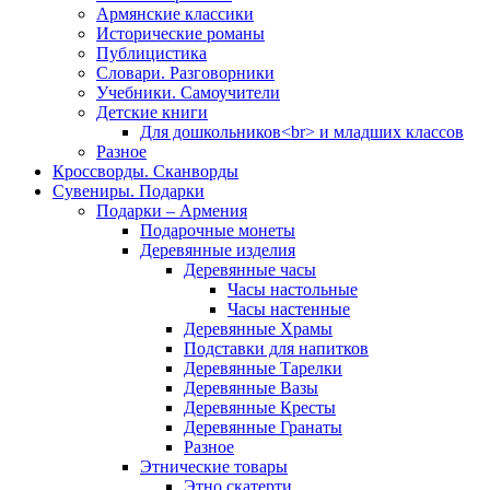
Армянские классики
Исторические романы
Публицистика
Словари. Разговорники
Учебники. Самоучители
Детские книги
Для дошкольников<br> и младших классов
Разное
Кроссворды. Сканворды
Сувениры. Подарки
Подарки – Армения
Подарочные монеты
Деревянные изделия
Деревянные часы
Часы настольные
Часы настенные
Деревянные Храмы
Подставки для напитков
Деревянные Тарелки
Деревянные Вазы
Деревянные Кресты
Деревянные Гранаты
Разное
Этнические товары
Этно скатерти