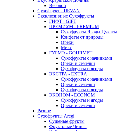
Вкус Араратской Долины
Весовой
Сухофрукты IJEVAN
Эксклюзивные Сухофрукты
ГИФТ - GIFT
ПРЕМИУМ - PREMIUM
Сухофрукты Ягоды Цукаты
Конфеты от природы
Орехи
Микс
ГУРМЭ - GOURMET
Сухофрукты с начинками
Орехи и семечки
Сухофрукты и ягоды
ЭКСТРА - EXTRA
Сухофрукты с начинками
Орехи и семечки
Сухофрукты и ягоды
ЭКОНОМ - ECONOM
Сухофрукты и ягоды
Орехи и семечки
Разное
Сухофрукты Aregi
Сушеные фрукты
Фруктовые Чипсы