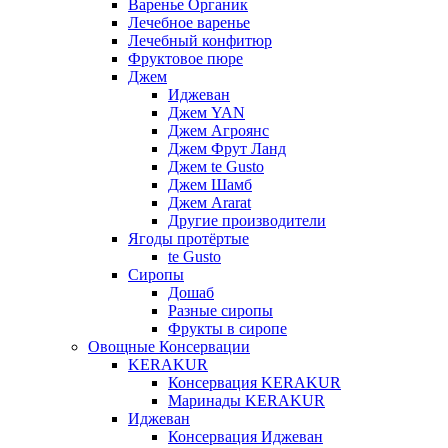
Варенье Органик
Лечебное варенье
Лечебный конфитюр
Фруктовое пюре
Джем
Иджеван
Джем YAN
Джем Агроянс
Джем Фрут Ланд
Джем te Gusto
Джем Шамб
Джем Ararat
Другие производители
Ягоды протёртые
te Gusto
Сиропы
Дошаб
Разные сиропы
Фрукты в сиропе
Овощные Консервации
KERAKUR
Консервация KERAKUR
Маринады KERAKUR
Иджеван
Консервация Иджеван