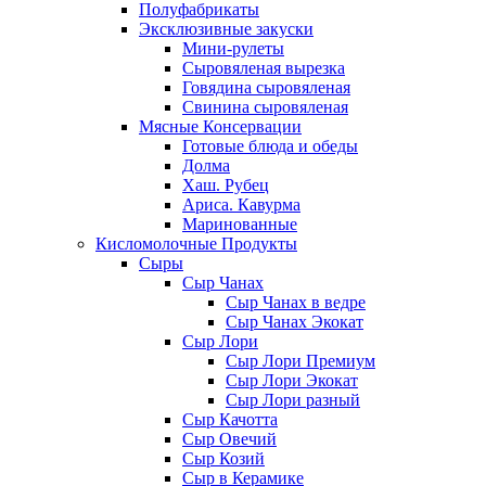
Полуфабрикаты
Эксклюзивные закуски
Мини-рулеты
Сыровяленая вырезка
Говядина сыровяленая
Свинина сыровяленая
Мясные Консервации
Готовые блюда и обеды
Долма
Хаш. Рубец
Ариса. Кавурма
Маринованные
Кисломолочные Продукты
Сыры
Сыр Чанах
Сыр Чанах в ведре
Сыр Чанах Экокат
Сыр Лори
Сыр Лори Премиум
Сыр Лори Экокат
Сыр Лори разный
Сыр Качотта
Сыр Овечий
Сыр Козий
Сыр в Керамике