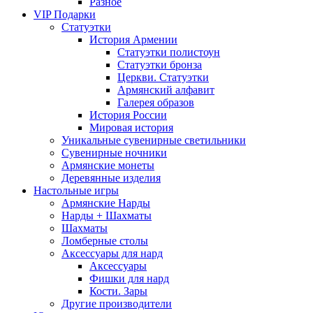
Разное
VIP Подарки
Статуэтки
История Армении
Статуэтки полистоун
Статуэтки бронза
Церкви. Статуэтки
Армянский алфавит
Галерея образов
История России
Мировая история
Уникальные сувенирные светильники
Сувенирные ночники
Армянские монеты
Деревянные изделия
Настольные игры
Армянские Нарды
Нарды + Шахматы
Шахматы
Ломберные столы
Аксессуары для нард
Аксессуары
Фишки для нард
Кости. Зары
Другие производители