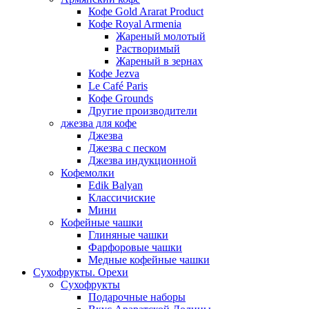
Кофе Gold Ararat Product
Кофе Royal Armenia
Жареный молотый
Растворимый
Жареный в зернах
Кофе Jezva
Le Café Paris
Кофе Grounds
Другие производители
джезва для кофе
Джезва
Джезва с песком
Джезва индукционной
Кофемолки
Edik Balyan
Классичиские
Мини
Кофейные чашки
Глиняные чашки
Фарфоровые чашки
Медные кофейные чашки
Сухофрукты. Орехи
Сухофрукты
Подарочные наборы