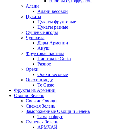
Наборы сухофруктов
Алани
Алани весовой
Цукаты
Цукаты фруктовые
Цукаты разные
Сушеные ягоды
Чурчхела
Дары Армении
Ануш
Фруктовая пастила
Пастила te Gusto
Разное
Орехи
Орехи весовые
Орехи в меду
Te Gusto
Фрукты из Армении
Овощи. Зелень
Свежие Овощи
Свежая Зелень
Замороженные Овощи и Зелень
Тамара фрут
Сушеная Зелень
АРМЧАЙ