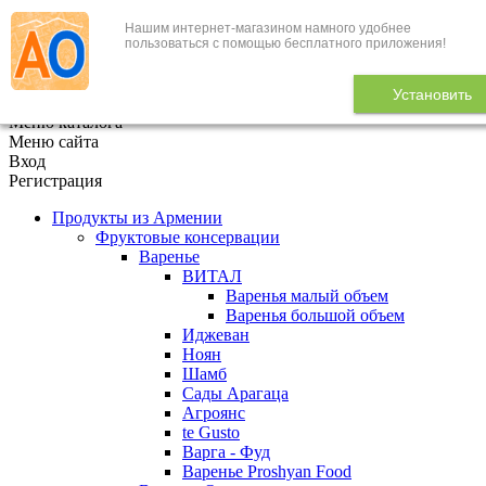
Нашим интернет-магазином намного удобнее
+7 (495) 646-888-1
пользоваться с помощью бесплатного приложения!
В корзине
0
товаров
Установить
x
Меню каталога
Меню сайта
Вход
Регистрация
Продукты из Армении
Фруктовые консервации
Варенье
ВИТАЛ
Варенья малый объем
Варенья большой объем
Иджеван
Ноян
Шамб
Сады Арагаца
Агроянс
te Gusto
Варга - Фуд
Варенье Proshyan Food