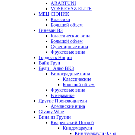
ARARTUNI
VOSKEVAZ ELITE
МЕЦ СЮНИК
Классика
Большой объем
Гиневан ВЗ
Классические вина
Большой объем
Сувенирные вина
Фруктовые вина
Гордость Нации
Вайк Груп
Веди - Алко ВКЗ
Виноградные вина
Классические
Большой объем
Фруктовые вина
В керамике
Другие Производители
Армянские вина
Givany Wine
Вина из Грузии
Кварельский Погреб
Киндзмараули
Киндзмараули 0,75л