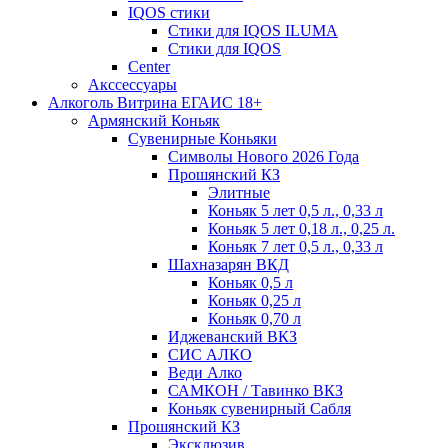
IQOS стики
Стики для IQOS ILUMA
Стики для IQOS
Сenter
Акссессуары
Алкоголь Витрина ЕГАИС 18+
Армянский Коньяк
Сувенирные Коньяки
Символы Нового 2026 Года
Прошянский КЗ
Элитные
Коньяк 5 лет 0,5 л., 0,33 л
Коньяк 5 лет 0,18 л., 0,25 л.
Коньяк 7 лет 0,5 л., 0,33 л
Шахназарян ВКД
Коньяк 0,5 л
Коньяк 0,25 л
Коньяк 0,70 л
Иджеванский ВКЗ
СИС АЛКО
Веди Алко
САМКОН / Тавинко ВКЗ
Коньяк сувенирный Сабля
Прошянский КЗ
Эксклюзив