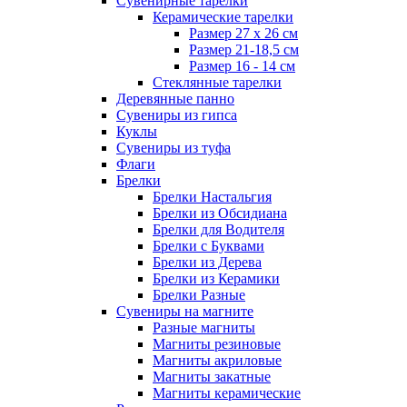
Сувенирные тарелки
Керамические тарелки
Размер 27 х 26 см
Размер 21-18,5 см
Размер 16 - 14 см
Стеклянные тарелки
Деревянные панно
Сувениры из гипса
Куклы
Сувениры из туфа
Флаги
Брелки
Брелки Настальгия
Брелки из Обсидиана
Брелки для Водителя
Брелки с Буквами
Брелки из Дерева
Брелки из Керамики
Брелки Разные
Сувениры на магните
Разные магниты
Магниты резиновые
Магниты акриловые
Магниты закатные
Магниты керамические