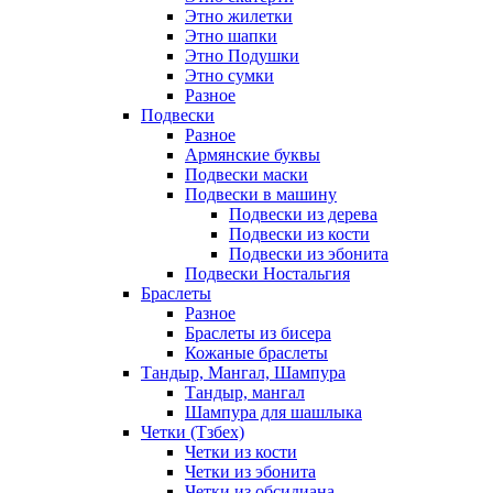
Этно жилетки
Этно шапки
Этно Подушки
Этно сумки
Разное
Подвески
Разное
Армянские буквы
Подвески маски
Подвески в машину
Подвески из дерева
Подвески из кости
Подвески из эбонита
Подвески Ностальгия
Браслеты
Разное
Браслеты из бисера
Кожаные браслеты
Тандыр, Мангал, Шампура
Тандыр, мангал
Шампура для шашлыка
Четки (Тзбех)
Четки из кости
Четки из эбонита
Четки из обсидиана