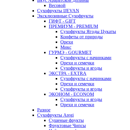
Вкус Араратской Долины
Весовой
Сухофрукты IJEVAN
Эксклюзивные Сухофрукты
ГИФТ - GIFT
ПРЕМИУМ - PREMIUM
Сухофрукты Ягоды Цукаты
Конфеты от природы
Орехи
Микс
ГУРМЭ - GOURMET
Сухофрукты с начинками
Орехи и семечки
Сухофрукты и ягоды
ЭКСТРА - EXTRA
Сухофрукты с начинками
Орехи и семечки
Сухофрукты и ягоды
ЭКОНОМ - ECONOM
Сухофрукты и ягоды
Орехи и семечки
Разное
Сухофрукты Aregi
Сушеные фрукты
Фруктовые Чипсы