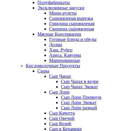
Полуфабрикаты
Эксклюзивные закуски
Мини-рулеты
Сыровяленая вырезка
Говядина сыровяленая
Свинина сыровяленая
Мясные Консервации
Готовые блюда и обеды
Долма
Хаш. Рубец
Ариса. Кавурма
Маринованные
Кисломолочные Продукты
Сыры
Сыр Чанах
Сыр Чанах в ведре
Сыр Чанах Экокат
Сыр Лори
Сыр Лори Премиум
Сыр Лори Экокат
Сыр Лори разный
Сыр Качотта
Сыр Овечий
Сыр Козий
Сыр в Керамике