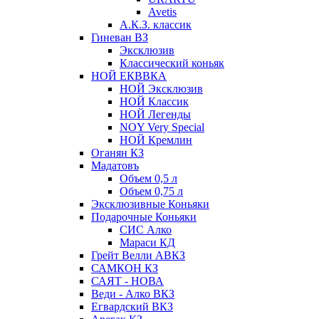
Avetis
А.К.З. классик
Гиневан ВЗ
Эксклюзив
Классический коньяк
НОЙ ЕКВВКА
НОЙ Эксклюзив
НОЙ Классик
НОЙ Легенды
NOY Very Speсial
НОЙ Кремлин
Оганян КЗ
Мадатовъ
Объем 0,5 л
Объем 0,75 л
Эксклюзивные Коньяки
Подарочные Коньяки
СИС Алко
Мараси КД
Грейт Велли АВКЗ
САМКОН КЗ
САЯТ - НОВА
Веди - Алко ВКЗ
Егвардский ВКЗ