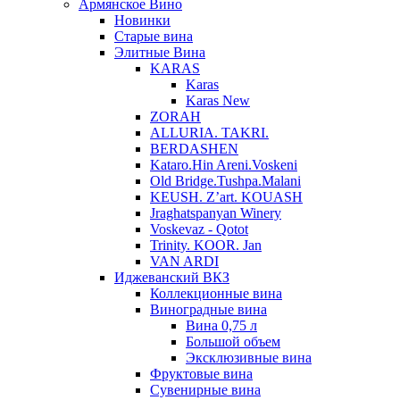
Армянское Вино
Новинки
Старые вина
Элитные Вина
KARAS
Karas
Karas New
ZORAH
ALLURIA. TAKRI.
BERDASHEN
Kataro.Hin Areni.Voskeni
Old Bridge.Tushpa.Malani
KEUSH. Z’art. KOUASH
Jraghatspanyan Winery
Voskevaz - Qotot
Trinity. KOOR. Jan
VAN ARDI
Иджеванский ВКЗ
Коллекционные вина
Виноградные вина
Вина 0,75 л
Большой объем
Эксклюзивные вина
Фруктовые вина
Cувенирные вина