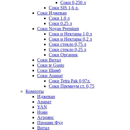
Соки 0,250 л
Соки SIS 1,6 л.
Соки Иджеван
Соки 1.0 л
Соки 0.25 л
Соки Noyan Premium
Соки и Нектары 1,0 л
Соки и Нектары 0,2 л
Соки стекло 0,75 л
Соки стекло 0,25 л
Соки Органик
Соки Витал
Соки te Gusto
Соки Шамб
Соки Арарат
Соки Tetra Pak 0,97л.
Соки Премиум ст. 0,75
Компоты
Иджеван
Арарат
YAN
Ноян
Агроянс
Прошян Фуд
Витал