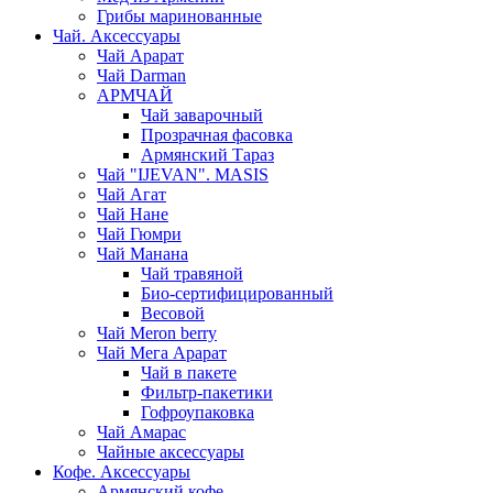
Грибы маринованные
Чай. Аксессуары
Чай Арарат
Чай Darman
АРМЧАЙ
Чай заварочный
Прозрачная фасовка
Армянский Тараз
Чай "IJEVAN". MASIS
Чай Агат
Чай Нане
Чай Гюмри
Чай Манана
Чай травяной
Био-сертифицированный
Весовой
Чай Meron berry
Чай Мега Арарат
Чай в пакете
Фильтр-пакетики
Гофроупаковка
Чай Амарас
Чайные аксессуары
Кофе. Аксессуары
Армянский кофе