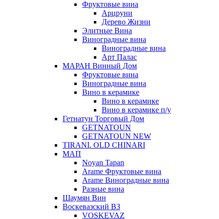
Фруктовые вина
Арцруни
Дерево Жизни
Элитные Вина
Виноградные вина
Виноградные вина
Арт Палас
МАРАН Винный Дом
Фруктовые вина
Виноградные вина
Вино в керамике
Вино в керамике
Вино в керамике п/у
Гетнатун Торговый Дом
GETNATOUN
GETNATOUN NEW
TIRANI. OLD CHINARI
МАП
Noyan Tapan
Arame Фруктовые вина
Arame Виноградные вина
Разные вина
Шаумян Вин
Воскевазский ВЗ
VOSKEVAZ