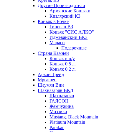
Арегак КЗ
Другие Производители
Армянские Коньяки
Кизлярский КЗ
Коньяк в Бочке
Гиневан ВЗ
Коньяк "СИС АЛКО"
Иджеванский ВКЗ
Мараси
Подарочные
Страна Камней
Коньяк в п/у
Коньяк 0,5 л.
Коньяк 0,2 л.
Аркон Трейд
Мргашен
Шаумян Вин
Шахназарян ВКД
Шахназарян
ГАЯСОН
Жемчужина
Мозаика
Mustang. Black Mountain
Platinum Mountain
Parakar