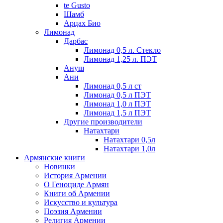
te Gusto
Шамб
Арцах Био
Лимонад
Дарбас
Лимонад 0,5 л. Стекло
Лимонад 1,25 л. ПЭТ
Ануш
Ани
Лимонад 0,5 л ст
Лимонад 0,5 л ПЭТ
Лимонад 1,0 л ПЭТ
Лимонад 1,5 л ПЭТ
Другие производители
Натахтари
Натахтари 0,5л
Натахтари 1,0л
Армянские книги
Новинки
История Армении
О Геноциде Армян
Книги об Армении
Иcкусство и культура
Поэзия Армении
Религия Армении