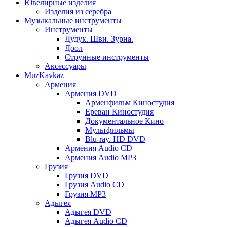
Ювелирные изделия
Изделия из серебра
Музыкальные инструменты
Инструменты
Дудук. Шви. Зурна.
Доол
Струнные инструменты
Аксессуары
MuzKavkaz
Армения
Армения DVD
Арменфильм Киностудия
Ереван Киностудия
Документальное Кино
Мультфильмы
Blu-ray. HD DVD
Армения Audio CD
Армения Audio MP3
Грузия
Грузия DVD
Грузия Audio CD
Грузия MP3
Адыгея
Адыгея DVD
Адыгея Audio CD