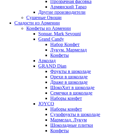
Прозрачная фасовка
Армянский Тараз
Другие производители
Сушеные Овощи
Сладости из Армении
Конфеты из Армении
Sonuar. Mark Sevouni
Grand Candy
Набор Конфет
Лукум. Мармелад
Конфеты
Арколад
GRAND Dian
Фрукты в шоколаде
Орехи в шоколаде
Драже в шоколаде
ШокоХит в шоколаде
Семечки в шоколаде
Наборы конфет
JOYCO
Наборы конфет
Сухофрукты в шоколаде
Мармелад. Лукум
Шоколадные плитки
Конфеты