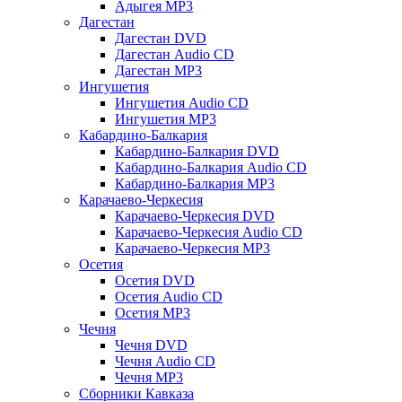
Адыгея MP3
Дагестан
Дагестан DVD
Дагестан Audio CD
Дагестан MP3
Ингушетия
Ингушетия Audio CD
Ингушетия MP3
Кабардино-Балкария
Кабардино-Балкария DVD
Кабардино-Балкария Audio CD
Кабардино-Балкария MP3
Карачаево-Черкесия
Карачаево-Черкесия DVD
Карачаево-Черкесия Audio CD
Карачаево-Черкесия MP3
Осетия
Осетия DVD
Осетия Audio CD
Осетия MP3
Чечня
Чечня DVD
Чечня Audio CD
Чечня MP3
Сборники Кавказа