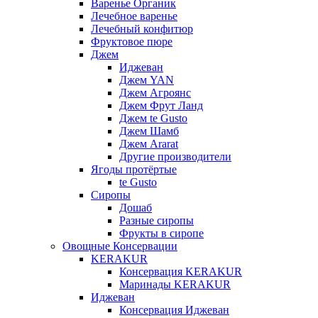
Варенье Органик
Лечебное варенье
Лечебный конфитюр
Фруктовое пюре
Джем
Иджеван
Джем YAN
Джем Агроянс
Джем Фрут Ланд
Джем te Gusto
Джем Шамб
Джем Ararat
Другие производители
Ягоды протёртые
te Gusto
Сиропы
Дошаб
Разные сиропы
Фрукты в сиропе
Овощные Консервации
KERAKUR
Консервация KERAKUR
Маринады KERAKUR
Иджеван
Консервация Иджеван