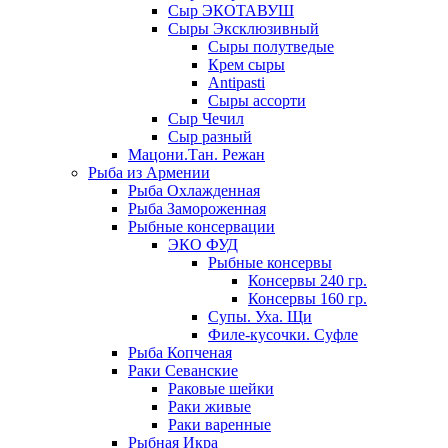
Сыр ЭКОТАВУШ
Сыры Эксклюзивный
Сыры полутведые
Крем сыры
Antipasti
Сыры ассорти
Сыр Чечил
Сыр разный
Мацони.Тан. Режан
Рыба из Армении
Рыба Охлажденная
Рыба Замороженная
Рыбные консервации
ЭКО ФУД
Рыбные консервы
Консервы 240 гр.
Консервы 160 гр.
Супы. Уха. Щи
Филе-кусочки. Суфле
Рыба Копченая
Раки Севанские
Раковые шейки
Раки живые
Раки варенные
Рыбная Икра