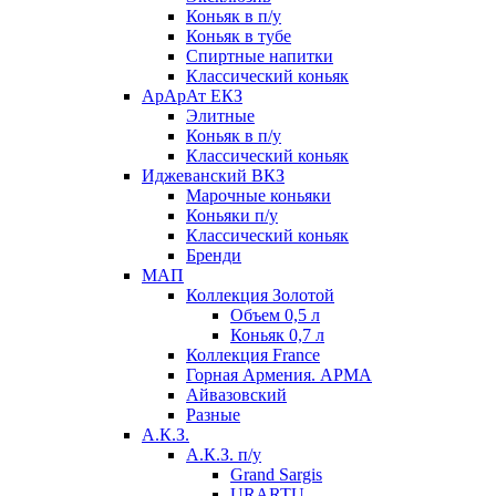
Коньяк в п/у
Коньяк в тубе
Спиртные напитки
Классический коньяк
АрАрАт ЕКЗ
Элитные
Коньяк в п/у
Классический коньяк
Иджеванский ВКЗ
Марочные коньяки
Коньяки п/у
Классический коньяк
Бренди
МАП
Коллекция Золотой
Объем 0,5 л
Коньяк 0,7 л
Коллекция France
Горная Армения. АРМА
Айвазовский
Разные
А.К.З.
А.К.З. п/у
Grand Sargis
URARTU