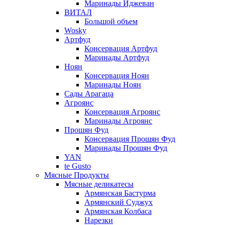
Маринады Иджеван
ВИТАЛ
Большой объем
Wosky
Артфуд
Консервация Артфуд
Маринады Артфуд
Ноян
Консервация Ноян
Маринады Ноян
Сады Арагаца
Агроянс
Консервация Агроянс
Маринады Агроянс
Прошян Фуд
Консервация Прошян Фуд
Маринады Прошян Фуд
YAN
te Gusto
Мясные Продукты
Мясные деликатесы
Армянская Бастурма
Армянский Суджух
Армянская Колбаса
Нарезки