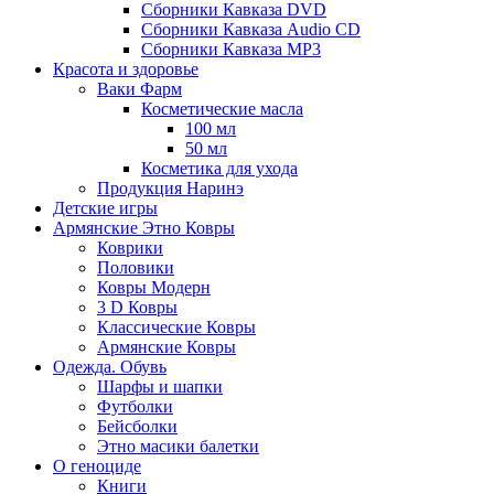
Сборники Кавказа DVD
Сборники Кавказа Audio CD
Сборники Кавказа MP3
Красота и здоровье
Ваки Фарм
Косметические масла
100 мл
50 мл
Косметика для ухода
Продукция Наринэ
Детские игры
Армянские Этно Ковры
Коврики
Половики
Ковры Модерн
3 D Ковры
Классические Ковры
Армянские Ковры
Одежда. Обувь
Шарфы и шапки
Футболки
Бейсболки
Этно масики балетки
О геноциде
Книги