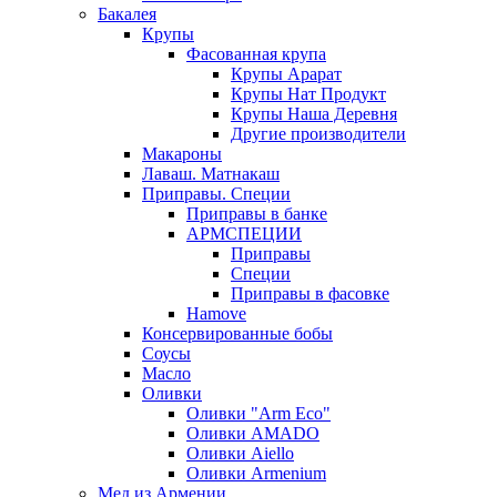
Бакалея
Крупы
Фасованная крупа
Крупы Арарат
Крупы Нат Продукт
Крупы Наша Деревня
Другие производители
Макароны
Лаваш. Матнакаш
Приправы. Специи
Приправы в банке
АРМСПЕЦИИ
Приправы
Специи
Приправы в фасовке
Hamove
Консервированные бобы
Соусы
Масло
Оливки
Оливки "Arm Eco"
Оливки AMADO
Оливки Aiello
Оливки Armenium
Мед из Армении