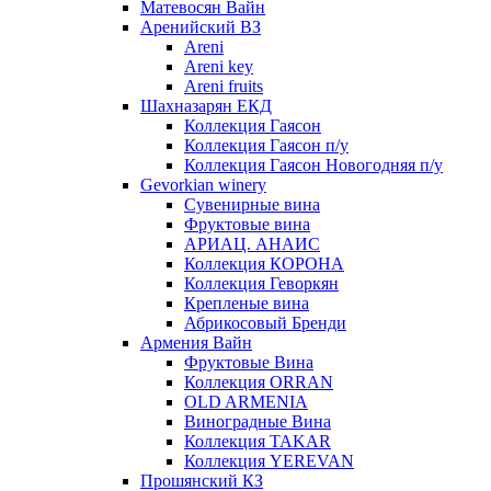
Матевосян Вайн
Аренийский ВЗ
Areni
Areni key
Areni fruits
Шахназарян ЕКД
Коллекция Гаясон
Коллекция Гаясон п/у
Коллекция Гаясон Новогодняя п/у
Gevorkian winery
Сувенирные вина
Фруктовые вина
АРИАЦ. АНАИС
Коллекция КОРОНА
Коллекция Геворкян
Крепленые вина
Абрикосовый Бренди
Армения Вайн
Фруктовые Вина
Коллекция ORRAN
OLD ARMENIA
Виноградные Вина
Коллекция TAKAR
Коллекция YEREVAN
Прошянский КЗ