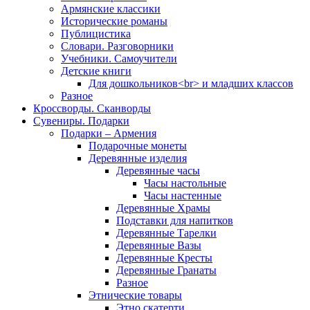
Армянские классики
Исторические романы
Публицистика
Словари. Разговорники
Учебники. Самоучители
Детские книги
Для дошкольников<br> и младших классов
Разное
Кроссворды. Сканворды
Сувениры. Подарки
Подарки – Армения
Подарочные монеты
Деревянные изделия
Деревянные часы
Часы настольные
Часы настенные
Деревянные Храмы
Подставки для напитков
Деревянные Тарелки
Деревянные Вазы
Деревянные Кресты
Деревянные Гранаты
Разное
Этнические товары
Этно скатерти