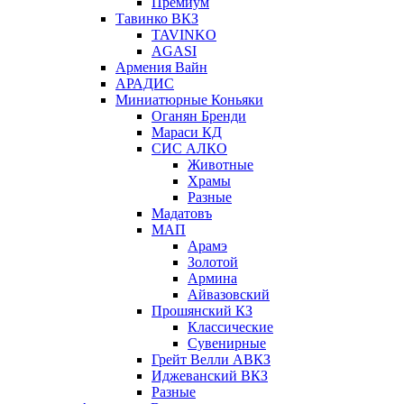
Премиум
Тавинко ВКЗ
TAVINKO
AGASI
Армения Вайн
АРАДИС
Миниатюрные Коньяки
Оганян Бренди
Мараси КД
СИС АЛКО
Животные
Храмы
Разные
Мадатовъ
МАП
Арамэ
Золотой
Армина
Айвазовский
Прошянский КЗ
Классические
Сувенирные
Грейт Велли АВКЗ
Иджеванский ВКЗ
Разные