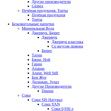
Другие производители
Globex
Печёная продукция. Торты
Печёная продукция
Торты
Безалкогольные напитки
Минеральная Вода
Джермук. Бюрег
Джермук
Джермук классика
Со вкусом лимона
Бюрег
Татни
Бжни. Ной
Гарни
Апаран
Ararat. Well Still
Бон Жур
Дилижан. Зулал
Другие Производители
Dausuz
Соки
Соки SIS Натурал
Соки YAN
Соки 0,930 л