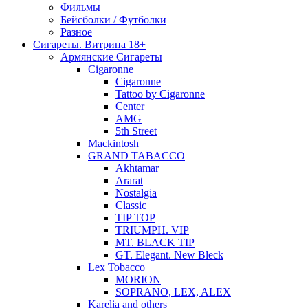
Фильмы
Бейсболки / Футболки
Разное
Сигареты. Витрина 18+
Армянские Сигареты
Cigaronne
Cigaronne
Tattoo by Cigaronne
Center
AMG
5th Street
Mackintosh
GRAND TABACCO
Akhtamar
Ararat
Nostalgia
Classic
TIP TOP
TRIUMPH. VIP
MT. BLACK TIP
GT. Elegant. New Bleck
Lex Tobacco
MORION
SOPRANO, LEX, ALEX
Karelia and others