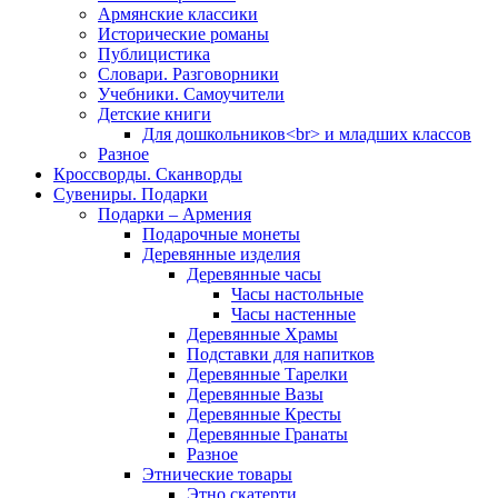
Армянские классики
Исторические романы
Публицистика
Словари. Разговорники
Учебники. Самоучители
Детские книги
Для дошкольников<br> и младших классов
Разное
Кроссворды. Сканворды
Сувениры. Подарки
Подарки – Армения
Подарочные монеты
Деревянные изделия
Деревянные часы
Часы настольные
Часы настенные
Деревянные Храмы
Подставки для напитков
Деревянные Тарелки
Деревянные Вазы
Деревянные Кресты
Деревянные Гранаты
Разное
Этнические товары
Этно скатерти