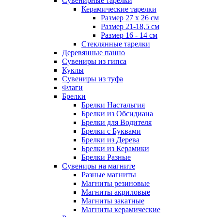
Сувенирные тарелки
Керамические тарелки
Размер 27 х 26 см
Размер 21-18,5 см
Размер 16 - 14 см
Стеклянные тарелки
Деревянные панно
Сувениры из гипса
Куклы
Сувениры из туфа
Флаги
Брелки
Брелки Настальгия
Брелки из Обсидиана
Брелки для Водителя
Брелки с Буквами
Брелки из Дерева
Брелки из Керамики
Брелки Разные
Сувениры на магните
Разные магниты
Магниты резиновые
Магниты акриловые
Магниты закатные
Магниты керамические