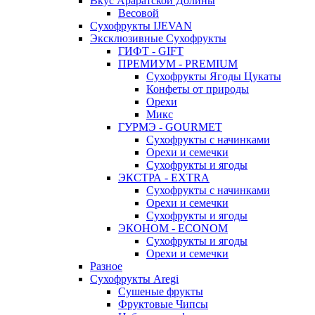
Вкус Араратской Долины
Весовой
Сухофрукты IJEVAN
Эксклюзивные Сухофрукты
ГИФТ - GIFT
ПРЕМИУМ - PREMIUM
Сухофрукты Ягоды Цукаты
Конфеты от природы
Орехи
Микс
ГУРМЭ - GOURMET
Сухофрукты с начинками
Орехи и семечки
Сухофрукты и ягоды
ЭКСТРА - EXTRA
Сухофрукты с начинками
Орехи и семечки
Сухофрукты и ягоды
ЭКОНОМ - ECONOM
Сухофрукты и ягоды
Орехи и семечки
Разное
Сухофрукты Aregi
Сушеные фрукты
Фруктовые Чипсы