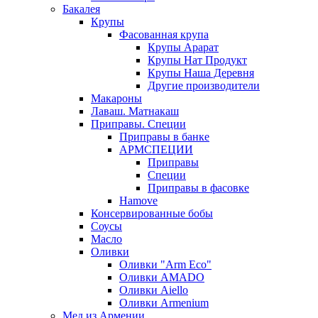
Бакалея
Крупы
Фасованная крупа
Крупы Арарат
Крупы Нат Продукт
Крупы Наша Деревня
Другие производители
Макароны
Лаваш. Матнакаш
Приправы. Специи
Приправы в банке
АРМСПЕЦИИ
Приправы
Специи
Приправы в фасовке
Hamove
Консервированные бобы
Соусы
Масло
Оливки
Оливки "Arm Eco"
Оливки AMADO
Оливки Aiello
Оливки Armenium
Мед из Армении