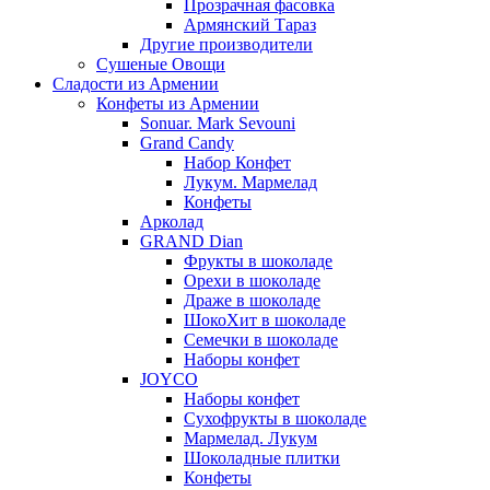
Прозрачная фасовка
Армянский Тараз
Другие производители
Сушеные Овощи
Сладости из Армении
Конфеты из Армении
Sonuar. Mark Sevouni
Grand Candy
Набор Конфет
Лукум. Мармелад
Конфеты
Арколад
GRAND Dian
Фрукты в шоколаде
Орехи в шоколаде
Драже в шоколаде
ШокоХит в шоколаде
Семечки в шоколаде
Наборы конфет
JOYCO
Наборы конфет
Сухофрукты в шоколаде
Мармелад. Лукум
Шоколадные плитки
Конфеты