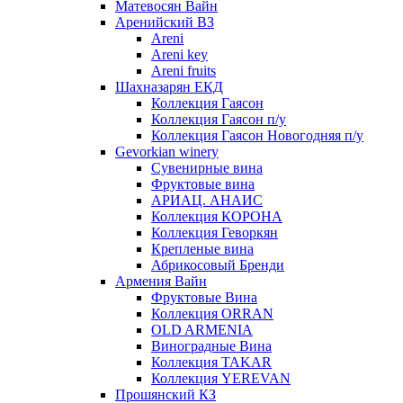
Матевосян Вайн
Аренийский ВЗ
Areni
Areni key
Areni fruits
Шахназарян ЕКД
Коллекция Гаясон
Коллекция Гаясон п/у
Коллекция Гаясон Новогодняя п/у
Gevorkian winery
Сувенирные вина
Фруктовые вина
АРИАЦ. АНАИС
Коллекция КОРОНА
Коллекция Геворкян
Крепленые вина
Абрикосовый Бренди
Армения Вайн
Фруктовые Вина
Коллекция ORRAN
OLD ARMENIA
Виноградные Вина
Коллекция TAKAR
Коллекция YEREVAN
Прошянский КЗ