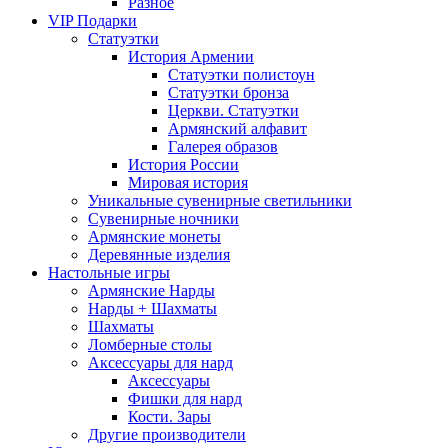
Разное
VIP Подарки
Статуэтки
История Армении
Статуэтки полистоун
Статуэтки бронза
Церкви. Статуэтки
Армянский алфавит
Галерея образов
История России
Мировая история
Уникальные сувенирные светильники
Сувенирные ночники
Армянские монеты
Деревянные изделия
Настольные игры
Армянские Нарды
Нарды + Шахматы
Шахматы
Ломберные столы
Аксессуары для нард
Аксессуары
Фишки для нард
Кости. Зары
Другие производители