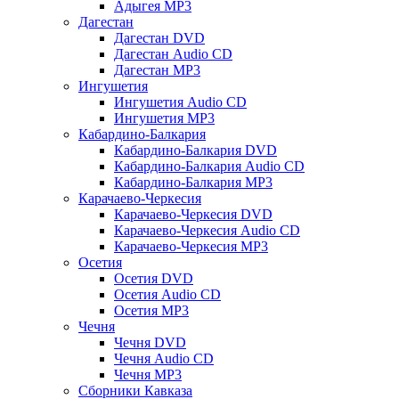
Адыгея MP3
Дагестан
Дагестан DVD
Дагестан Audio CD
Дагестан MP3
Ингушетия
Ингушетия Audio CD
Ингушетия MP3
Кабардино-Балкария
Кабардино-Балкария DVD
Кабардино-Балкария Audio CD
Кабардино-Балкария MP3
Карачаево-Черкесия
Карачаево-Черкесия DVD
Карачаево-Черкесия Audio CD
Карачаево-Черкесия MP3
Осетия
Осетия DVD
Осетия Audio CD
Осетия MP3
Чечня
Чечня DVD
Чечня Audio CD
Чечня MP3
Сборники Кавказа