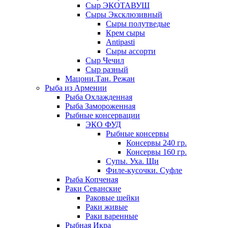
Сыр ЭКОТАВУШ
Сыры Эксклюзивный
Сыры полутведые
Крем сыры
Antipasti
Сыры ассорти
Сыр Чечил
Сыр разный
Мацони.Тан. Режан
Рыба из Армении
Рыба Охлажденная
Рыба Замороженная
Рыбные консервации
ЭКО ФУД
Рыбные консервы
Консервы 240 гр.
Консервы 160 гр.
Супы. Уха. Щи
Филе-кусочки. Суфле
Рыба Копченая
Раки Севанские
Раковые шейки
Раки живые
Раки варенные
Рыбная Икра