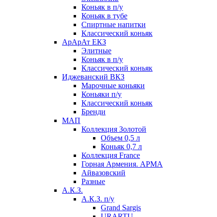
Коньяк в п/у
Коньяк в тубе
Спиртные напитки
Классический коньяк
АрАрАт ЕКЗ
Элитные
Коньяк в п/у
Классический коньяк
Иджеванский ВКЗ
Марочные коньяки
Коньяки п/у
Классический коньяк
Бренди
МАП
Коллекция Золотой
Объем 0,5 л
Коньяк 0,7 л
Коллекция France
Горная Армения. АРМА
Айвазовский
Разные
А.К.З.
А.К.З. п/у
Grand Sargis
URARTU