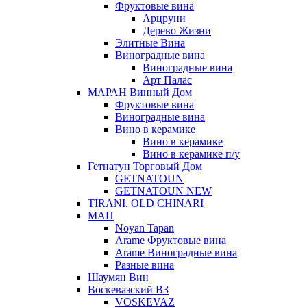
Фруктовые вина
Арцруни
Дерево Жизни
Элитные Вина
Виноградные вина
Виноградные вина
Арт Палас
МАРАН Винный Дом
Фруктовые вина
Виноградные вина
Вино в керамике
Вино в керамике
Вино в керамике п/у
Гетнатун Торговый Дом
GETNATOUN
GETNATOUN NEW
TIRANI. OLD CHINARI
МАП
Noyan Tapan
Arame Фруктовые вина
Arame Виноградные вина
Разные вина
Шаумян Вин
Воскевазский ВЗ
VOSKEVAZ