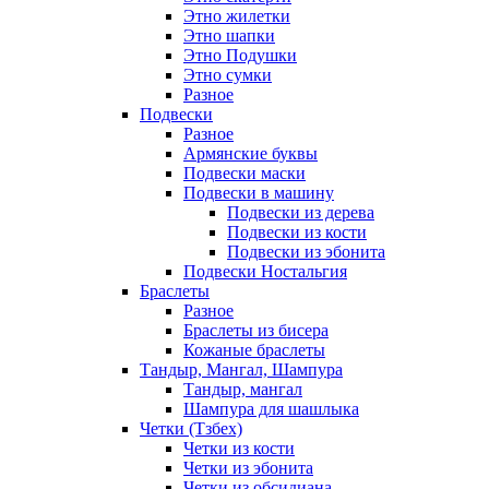
Этно жилетки
Этно шапки
Этно Подушки
Этно сумки
Разное
Подвески
Разное
Армянские буквы
Подвески маски
Подвески в машину
Подвески из дерева
Подвески из кости
Подвески из эбонита
Подвески Ностальгия
Браслеты
Разное
Браслеты из бисера
Кожаные браслеты
Тандыр, Мангал, Шампура
Тандыр, мангал
Шампура для шашлыка
Четки (Тзбех)
Четки из кости
Четки из эбонита
Четки из обсидиана