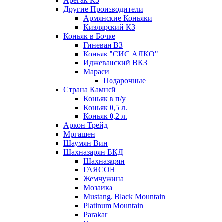
Арегак КЗ
Другие Производители
Армянские Коньяки
Кизлярский КЗ
Коньяк в Бочке
Гиневан ВЗ
Коньяк "СИС АЛКО"
Иджеванский ВКЗ
Мараси
Подарочные
Страна Камней
Коньяк в п/у
Коньяк 0,5 л.
Коньяк 0,2 л.
Аркон Трейд
Мргашен
Шаумян Вин
Шахназарян ВКД
Шахназарян
ГАЯСОН
Жемчужина
Мозаика
Mustang. Black Mountain
Platinum Mountain
Parakar