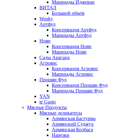
Маринады Иджеван
ВИТАЛ
Большой объем
Wosky
Артфуд
Консервация Артфуд
Маринады Артфуд
Ноян
Консервация Ноян
Маринады Ноян
Сады Арагаца
Агроянс
Консервация Агроянс
Маринады Агроянс
Прошян Фуд
Консервация Прошян Фуд
Маринады Прошян Фуд
YAN
te Gusto
Мясные Продукты
Мясные деликатесы
Армянская Бастурма
Армянский Суджух
Армянская Колбаса
Нарезки