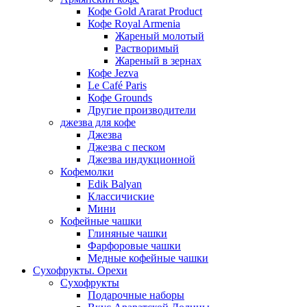
Кофе Gold Ararat Product
Кофе Royal Armenia
Жареный молотый
Растворимый
Жареный в зернах
Кофе Jezva
Le Café Paris
Кофе Grounds
Другие производители
джезва для кофе
Джезва
Джезва с песком
Джезва индукционной
Кофемолки
Edik Balyan
Классичиские
Мини
Кофейные чашки
Глиняные чашки
Фарфоровые чашки
Медные кофейные чашки
Сухофрукты. Орехи
Сухофрукты
Подарочные наборы