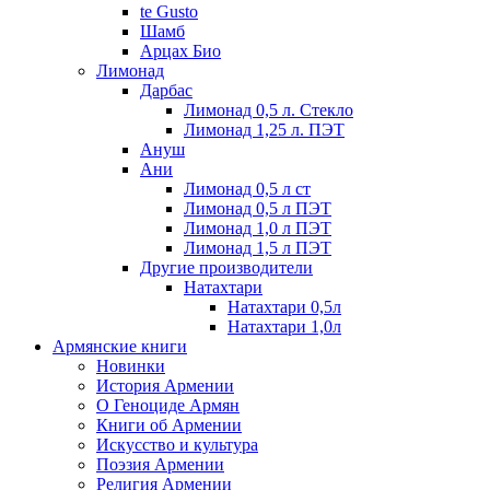
te Gusto
Шамб
Арцах Био
Лимонад
Дарбас
Лимонад 0,5 л. Стекло
Лимонад 1,25 л. ПЭТ
Ануш
Ани
Лимонад 0,5 л ст
Лимонад 0,5 л ПЭТ
Лимонад 1,0 л ПЭТ
Лимонад 1,5 л ПЭТ
Другие производители
Натахтари
Натахтари 0,5л
Натахтари 1,0л
Армянские книги
Новинки
История Армении
О Геноциде Армян
Книги об Армении
Иcкусство и культура
Поэзия Армении
Религия Армении