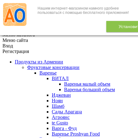
Нашим интернет-магазином намного удобнее
+7 (495) 646-888-1
пользоваться с помощью бесплатного приложения!
В корзине
0
товаров
Установи
x
Меню каталога
Меню сайта
Вход
Регистрация
Продукты из Армении
Фруктовые консервации
Варенье
ВИТАЛ
Варенья малый объем
Варенья большой объем
Иджеван
Ноян
Шамб
Сады Арагаца
Агроянс
te Gusto
Варга - Фуд
Варенье Proshyan Food