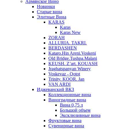
Армянское Вино
Новинки
Старые вина
Элитные Вина
KARAS
Karas
Karas New
ZORAH
ALLURIA. TAKRI.
BERDASHEN
Kataro.Hin Areni.Voskeni
Old Bridge.Tushpa.Malani
KEUSH. Z’art. KOUASH
Jraghatspanyan Winery
Voskevaz - Qotot
Trinity. KOOR. Jan
VAN ARDI
Иджеванский ВКЗ
Коллекционные вина
Виноградные вина
Вина 0,75 л
Большой объем
Эксклюзивные вина
Фруктовые вина
Cувенирные вина