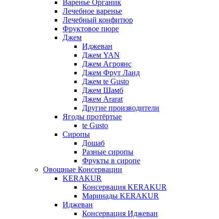
Варенье Органик
Лечебное варенье
Лечебный конфитюр
Фруктовое пюре
Джем
Иджеван
Джем YAN
Джем Агроянс
Джем Фрут Ланд
Джем te Gusto
Джем Шамб
Джем Ararat
Другие производители
Ягоды протёртые
te Gusto
Сиропы
Дошаб
Разные сиропы
Фрукты в сиропе
Овощные Консервации
KERAKUR
Консервация KERAKUR
Маринады KERAKUR
Иджеван
Консервация Иджеван