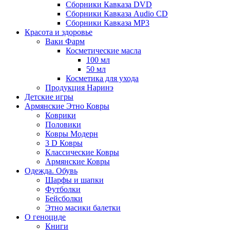
Сборники Кавказа DVD
Сборники Кавказа Audio CD
Сборники Кавказа MP3
Красота и здоровье
Ваки Фарм
Косметические масла
100 мл
50 мл
Косметика для ухода
Продукция Наринэ
Детские игры
Армянские Этно Ковры
Коврики
Половики
Ковры Модерн
3 D Ковры
Классические Ковры
Армянские Ковры
Одежда. Обувь
Шарфы и шапки
Футболки
Бейсболки
Этно масики балетки
О геноциде
Книги