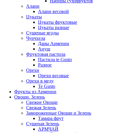
Наборы сухофруктов
Алани
Алани весовой
Цукаты
Цукаты фруктовые
Цукаты разные
Сушеные ягоды
Чурчхела
Дары Армении
Ануш
Фруктовая пастила
Пастила te Gusto
Разное
Орехи
Орехи весовые
Орехи в меду
Te Gusto
Фрукты из Армении
Овощи. Зелень
Свежие Овощи
Свежая Зелень
Замороженные Овощи и Зелень
Тамара фрут
Сушеная Зелень
АРМЧАЙ