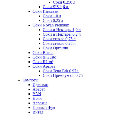
Соки 0,250 л
Соки SIS 1,6 л.
Соки Иджеван
Соки 1.0 л
Соки 0.25 л
Соки Noyan Premium
Соки и Нектары 1,0 л
Соки и Нектары 0,2 л
Соки стекло 0,75 л
Соки стекло 0,25 л
Соки Органик
Соки Витал
Соки te Gusto
Соки Шамб
Соки Арарат
Соки Tetra Pak 0,97л.
Соки Премиум ст. 0,75
Компоты
Иджеван
Арарат
YAN
Ноян
Агроянс
Прошян Фуд
Витал