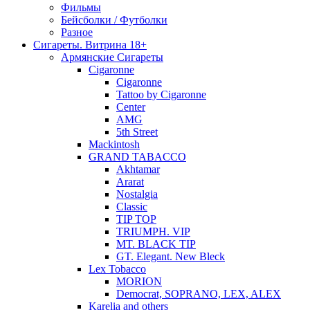
Фильмы
Бейсболки / Футболки
Разное
Сигареты. Витрина 18+
Армянские Сигареты
Cigaronne
Cigaronne
Tattoo by Cigaronne
Center
AMG
5th Street
Mackintosh
GRAND TABACCO
Akhtamar
Ararat
Nostalgia
Classic
TIP TOP
TRIUMPH. VIP
MT. BLACK TIP
GT. Elegant. New Bleck
Lex Tobacco
MORION
Democrat, SOPRANO, LEX, ALEX
Karelia and others