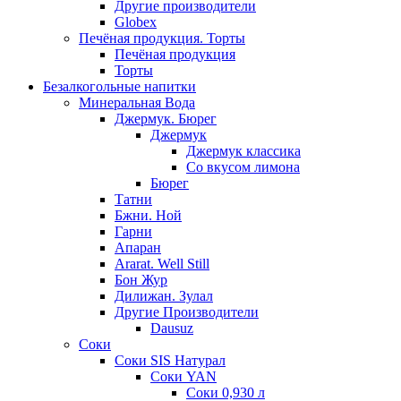
Другие производители
Globex
Печёная продукция. Торты
Печёная продукция
Торты
Безалкогольные напитки
Минеральная Вода
Джермук. Бюрег
Джермук
Джермук классика
Со вкусом лимона
Бюрег
Татни
Бжни. Ной
Гарни
Апаран
Ararat. Well Still
Бон Жур
Дилижан. Зулал
Другие Производители
Dausuz
Соки
Соки SIS Натурал
Соки YAN
Соки 0,930 л