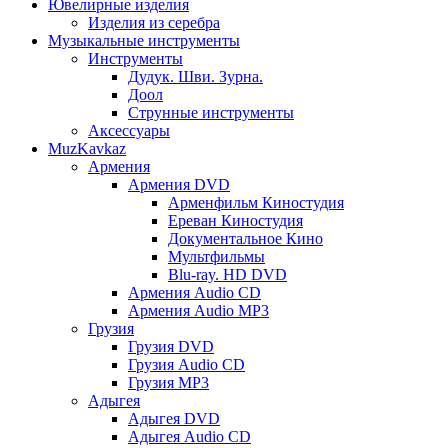
Ювелирные изделия
Изделия из серебра
Музыкальные инструменты
Инструменты
Дудук. Шви. Зурна.
Доол
Струнные инструменты
Аксессуары
MuzKavkaz
Армения
Армения DVD
Арменфильм Киностудия
Ереван Киностудия
Документальное Кино
Мультфильмы
Blu-ray. HD DVD
Армения Audio CD
Армения Audio MP3
Грузия
Грузия DVD
Грузия Audio CD
Грузия MP3
Адыгея
Адыгея DVD
Адыгея Audio CD