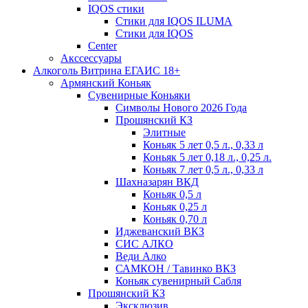
IQOS стики
Стики для IQOS ILUMA
Стики для IQOS
Сenter
Акссессуары
Алкоголь Витрина ЕГАИС 18+
Армянский Коньяк
Сувенирные Коньяки
Символы Нового 2026 Года
Прошянский КЗ
Элитные
Коньяк 5 лет 0,5 л., 0,33 л
Коньяк 5 лет 0,18 л., 0,25 л.
Коньяк 7 лет 0,5 л., 0,33 л
Шахназарян ВКД
Коньяк 0,5 л
Коньяк 0,25 л
Коньяк 0,70 л
Иджеванский ВКЗ
СИС АЛКО
Веди Алко
САМКОН / Тавинко ВКЗ
Коньяк сувенирный Сабля
Прошянский КЗ
Эксклюзив