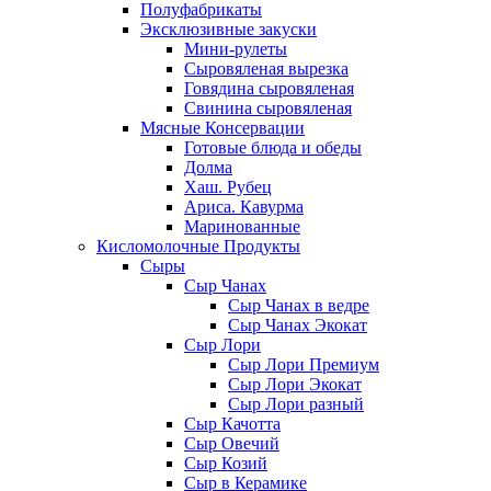
Полуфабрикаты
Эксклюзивные закуски
Мини-рулеты
Сыровяленая вырезка
Говядина сыровяленая
Свинина сыровяленая
Мясные Консервации
Готовые блюда и обеды
Долма
Хаш. Рубец
Ариса. Кавурма
Маринованные
Кисломолочные Продукты
Сыры
Сыр Чанах
Сыр Чанах в ведре
Сыр Чанах Экокат
Сыр Лори
Сыр Лори Премиум
Сыр Лори Экокат
Сыр Лори разный
Сыр Качотта
Сыр Овечий
Сыр Козий
Сыр в Керамике