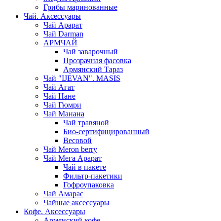
Грибы маринованные
Чай. Аксессуары
Чай Арарат
Чай Darman
АРМЧАЙ
Чай заварочный
Прозрачная фасовка
Армянский Тараз
Чай "IJEVAN". MASIS
Чай Агат
Чай Нане
Чай Гюмри
Чай Манана
Чай травяной
Био-сертифицированный
Весовой
Чай Meron berry
Чай Мега Арарат
Чай в пакете
Фильтр-пакетики
Гофроупаковка
Чай Амарас
Чайные аксессуары
Кофе. Аксессуары
Армянский кофе