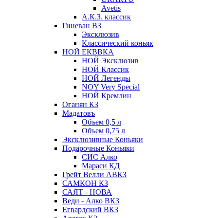
Avetis
А.К.З. классик
Гиневан ВЗ
Эксклюзив
Классический коньяк
НОЙ ЕКВВКА
НОЙ Эксклюзив
НОЙ Классик
НОЙ Легенды
NOY Very Speсial
НОЙ Кремлин
Оганян КЗ
Мадатовъ
Объем 0,5 л
Объем 0,75 л
Эксклюзивные Коньяки
Подарочные Коньяки
СИС Алко
Мараси КД
Грейт Велли АВКЗ
САМКОН КЗ
САЯТ - НОВА
Веди - Алко ВКЗ
Егвардский ВКЗ