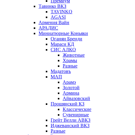
Премиум
Тавинко ВКЗ
TAVINKO
AGASI
Армения Вайн
АРАДИС
Миниатюрные Коньяки
Оганян Бренди
Мараси КД
СИС АЛКО
Животные
Храмы
Разные
Мадатовъ
МАП
Арамэ
Золотой
Армина
Айвазовский
Прошянский КЗ
Классические
Сувенирные
Грейт Велли АВКЗ
Иджеванский ВКЗ
Разные