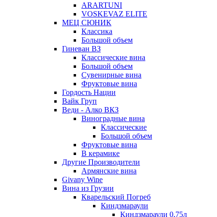
ARARTUNI
VOSKEVAZ ELITE
МЕЦ СЮНИК
Классика
Большой объем
Гиневан ВЗ
Классические вина
Большой объем
Сувенирные вина
Фруктовые вина
Гордость Нации
Вайк Груп
Веди - Алко ВКЗ
Виноградные вина
Классические
Большой объем
Фруктовые вина
В керамике
Другие Производители
Армянские вина
Givany Wine
Вина из Грузии
Кварельский Погреб
Киндзмараули
Киндзмараули 0,75л