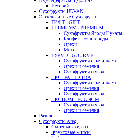
Вкус Араратской Долины
Весовой
Сухофрукты IJEVAN
Эксклюзивные Сухофрукты
ГИФТ - GIFT
ПРЕМИУМ - PREMIUM
Сухофрукты Ягоды Цукаты
Конфеты от природы
Орехи
Микс
ГУРМЭ - GOURMET
Сухофрукты с начинками
Орехи и семечки
Сухофрукты и ягоды
ЭКСТРА - EXTRA
Сухофрукты с начинками
Орехи и семечки
Сухофрукты и ягоды
ЭКОНОМ - ECONOM
Сухофрукты и ягоды
Орехи и семечки
Разное
Сухофрукты Aregi
Сушеные фрукты
Фруктовые Чипсы