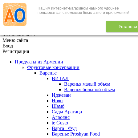
Нашим интернет-магазином намного удобнее
+7 (495) 646-888-1
пользоваться с помощью бесплатного приложения!
В корзине
0
товаров
Установи
x
Меню каталога
Меню сайта
Вход
Регистрация
Продукты из Армении
Фруктовые консервации
Варенье
ВИТАЛ
Варенья малый объем
Варенья большой объем
Иджеван
Ноян
Шамб
Сады Арагаца
Агроянс
te Gusto
Варга - Фуд
Варенье Proshyan Food