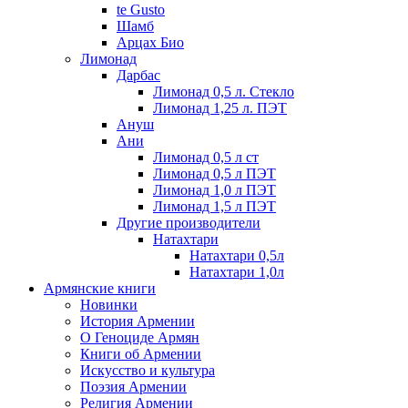
te Gusto
Шамб
Арцах Био
Лимонад
Дарбас
Лимонад 0,5 л. Стекло
Лимонад 1,25 л. ПЭТ
Ануш
Ани
Лимонад 0,5 л ст
Лимонад 0,5 л ПЭТ
Лимонад 1,0 л ПЭТ
Лимонад 1,5 л ПЭТ
Другие производители
Натахтари
Натахтари 0,5л
Натахтари 1,0л
Армянские книги
Новинки
История Армении
О Геноциде Армян
Книги об Армении
Иcкусство и культура
Поэзия Армении
Религия Армении