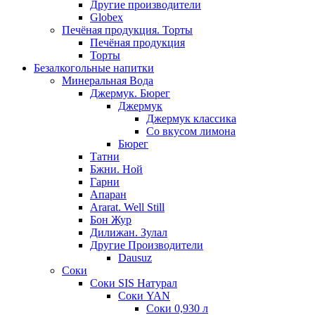
Другие производители
Globex
Печёная продукция. Торты
Печёная продукция
Торты
Безалкогольные напитки
Минеральная Вода
Джермук. Бюрег
Джермук
Джермук классика
Со вкусом лимона
Бюрег
Татни
Бжни. Ной
Гарни
Апаран
Ararat. Well Still
Бон Жур
Дилижан. Зулал
Другие Производители
Dausuz
Соки
Соки SIS Натурал
Соки YAN
Соки 0,930 л