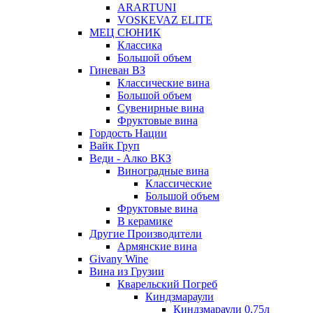
ARARTUNI
VOSKEVAZ ELITE
МЕЦ СЮНИК
Классика
Большой объем
Гиневан ВЗ
Классические вина
Большой объем
Сувенирные вина
Фруктовые вина
Гордость Нации
Вайк Груп
Веди - Алко ВКЗ
Виноградные вина
Классические
Большой объем
Фруктовые вина
В керамике
Другие Производители
Армянские вина
Givany Wine
Вина из Грузии
Кварельский Погреб
Киндзмараули
Киндзмараули 0,75л