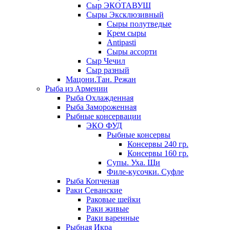
Сыр ЭКОТАВУШ
Сыры Эксклюзивный
Сыры полутведые
Крем сыры
Antipasti
Сыры ассорти
Сыр Чечил
Сыр разный
Мацони.Тан. Режан
Рыба из Армении
Рыба Охлажденная
Рыба Замороженная
Рыбные консервации
ЭКО ФУД
Рыбные консервы
Консервы 240 гр.
Консервы 160 гр.
Супы. Уха. Щи
Филе-кусочки. Суфле
Рыба Копченая
Раки Севанские
Раковые шейки
Раки живые
Раки варенные
Рыбная Икра