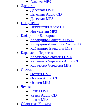
Адыгея MP3
Дагестан
Дагестан DVD
Дагестан Audio CD
Дагестан MP3
Ингушетия
Ингушетия Audio CD
Ингушетия MP3
Кабардино-Балкария
Кабардино-Балкария DVD
Кабардино-Балкария Audio CD
Кабардино-Балкария MP3
Карачаево-Черкесия
Карачаево-Черкесия DVD
Карачаево-Черкесия Audio CD
Карачаево-Черкесия MP3
Осетия
Осетия DVD
Осетия Audio CD
Осетия MP3
Чечня
Чечня DVD
Чечня Audio CD
Чечня MP3
Сборники Кавказа