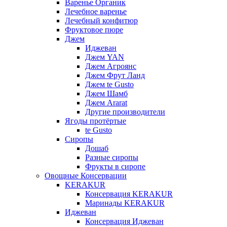
Варенье Органик
Лечебное варенье
Лечебный конфитюр
Фруктовое пюре
Джем
Иджеван
Джем YAN
Джем Агроянс
Джем Фрут Ланд
Джем te Gusto
Джем Шамб
Джем Ararat
Другие производители
Ягоды протёртые
te Gusto
Сиропы
Дошаб
Разные сиропы
Фрукты в сиропе
Овощные Консервации
KERAKUR
Консервация KERAKUR
Маринады KERAKUR
Иджеван
Консервация Иджеван