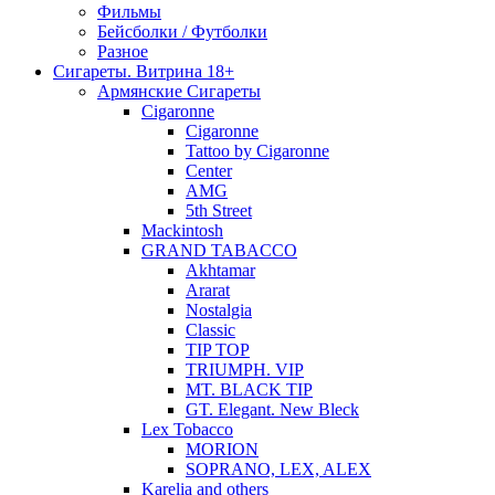
Фильмы
Бейсболки / Футболки
Разное
Сигареты. Витрина 18+
Армянские Сигареты
Cigaronne
Cigaronne
Tattoo by Cigaronne
Center
AMG
5th Street
Mackintosh
GRAND TABACCO
Akhtamar
Ararat
Nostalgia
Classic
TIP TOP
TRIUMPH. VIP
MT. BLACK TIP
GT. Elegant. New Bleck
Lex Tobacco
MORION
SOPRANO, LEX, ALEX
Karelia and others