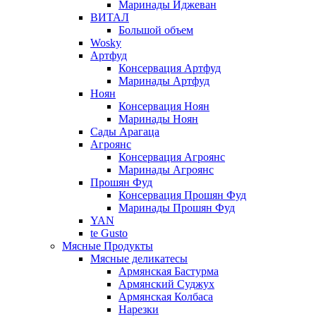
Маринады Иджеван
ВИТАЛ
Большой объем
Wosky
Артфуд
Консервация Артфуд
Маринады Артфуд
Ноян
Консервация Ноян
Маринады Ноян
Сады Арагаца
Агроянс
Консервация Агроянс
Маринады Агроянс
Прошян Фуд
Консервация Прошян Фуд
Маринады Прошян Фуд
YAN
te Gusto
Мясные Продукты
Мясные деликатесы
Армянская Бастурма
Армянский Суджух
Армянская Колбаса
Нарезки