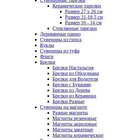
Сувенирные тарелки
Керамические тарелки
Размер 27 х 26 см
Размер 21-18,5 см
Размер 16 - 14 см
Стеклянные тарелки
Деревянные панно
Сувениры из гипса
Куклы
Сувениры из туфа
Флаги
Брелки
Брелки Настальгия
Брелки из Обсидиана
Брелки для Водителя
Брелки с Буквами
Брелки из Дерева
Брелки из Керамики
Брелки Разные
Сувениры на магните
Разные магниты
Магниты резиновые
Магниты акриловые
Магниты закатные
Магниты керамические