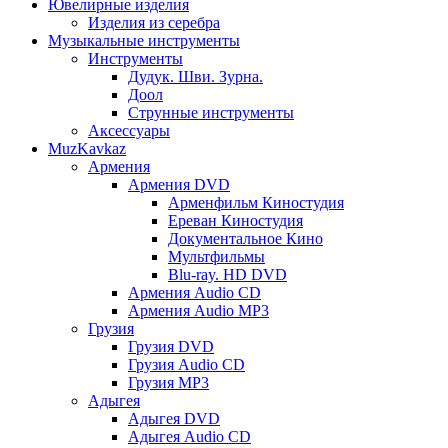
Ювелирные изделия
Изделия из серебра
Музыкальные инструменты
Инструменты
Дудук. Шви. Зурна.
Доол
Струнные инструменты
Аксессуары
MuzKavkaz
Армения
Армения DVD
Арменфильм Киностудия
Ереван Киностудия
Документальное Кино
Мультфильмы
Blu-ray. HD DVD
Армения Audio CD
Армения Audio MP3
Грузия
Грузия DVD
Грузия Audio CD
Грузия MP3
Адыгея
Адыгея DVD
Адыгея Audio CD