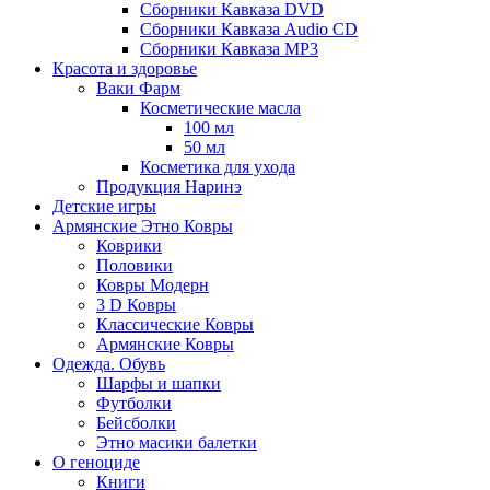
Сборники Кавказа DVD
Сборники Кавказа Audio CD
Сборники Кавказа MP3
Красота и здоровье
Ваки Фарм
Косметические масла
100 мл
50 мл
Косметика для ухода
Продукция Наринэ
Детские игры
Армянские Этно Ковры
Коврики
Половики
Ковры Модерн
3 D Ковры
Классические Ковры
Армянские Ковры
Одежда. Обувь
Шарфы и шапки
Футболки
Бейсболки
Этно масики балетки
О геноциде
Книги