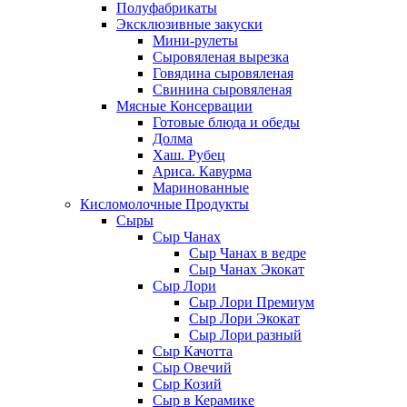
Полуфабрикаты
Эксклюзивные закуски
Мини-рулеты
Сыровяленая вырезка
Говядина сыровяленая
Свинина сыровяленая
Мясные Консервации
Готовые блюда и обеды
Долма
Хаш. Рубец
Ариса. Кавурма
Маринованные
Кисломолочные Продукты
Сыры
Сыр Чанах
Сыр Чанах в ведре
Сыр Чанах Экокат
Сыр Лори
Сыр Лори Премиум
Сыр Лори Экокат
Сыр Лори разный
Сыр Качотта
Сыр Овечий
Сыр Козий
Сыр в Керамике