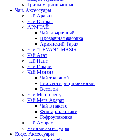
Грибы маринованные
Чай. Аксессуары
Чай Арарат
Чай Darman
АРМЧАЙ
Чай заварочный
Прозрачная фасовка
Армянский Тараз
Чай "IJEVAN". MASIS
Чай Агат
Чай Нане
Чай Гюмри
Чай Манана
Чай травяной
Био-сертифицированный
Весовой
Чай Meron berry
Чай Мега Арарат
Чай в пакете
Фильтр-пакетики
Гофроупаковка
Чай Амарас
Чайные аксессуары
Кофе. Аксессуары
Армянский кофе