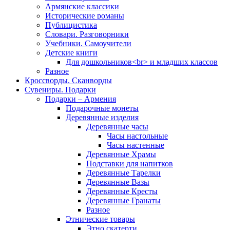
Армянские классики
Исторические романы
Публицистика
Словари. Разговорники
Учебники. Самоучители
Детские книги
Для дошкольников<br> и младших классов
Разное
Кроссворды. Сканворды
Сувениры. Подарки
Подарки – Армения
Подарочные монеты
Деревянные изделия
Деревянные часы
Часы настольные
Часы настенные
Деревянные Храмы
Подставки для напитков
Деревянные Тарелки
Деревянные Вазы
Деревянные Кресты
Деревянные Гранаты
Разное
Этнические товары
Этно скатерти