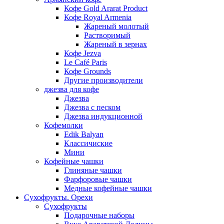
Кофе Gold Ararat Product
Кофе Royal Armenia
Жареный молотый
Растворимый
Жареный в зернах
Кофе Jezva
Le Café Paris
Кофе Grounds
Другие производители
джезва для кофе
Джезва
Джезва с песком
Джезва индукционной
Кофемолки
Edik Balyan
Классичиские
Мини
Кофейные чашки
Глиняные чашки
Фарфоровые чашки
Медные кофейные чашки
Сухофрукты. Орехи
Сухофрукты
Подарочные наборы