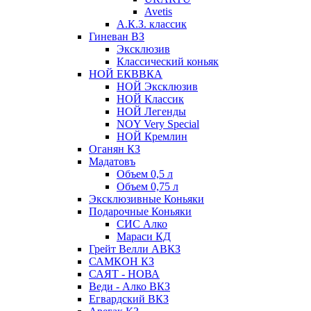
Avetis
А.К.З. классик
Гиневан ВЗ
Эксклюзив
Классический коньяк
НОЙ ЕКВВКА
НОЙ Эксклюзив
НОЙ Классик
НОЙ Легенды
NOY Very Speсial
НОЙ Кремлин
Оганян КЗ
Мадатовъ
Объем 0,5 л
Объем 0,75 л
Эксклюзивные Коньяки
Подарочные Коньяки
СИС Алко
Мараси КД
Грейт Велли АВКЗ
САМКОН КЗ
САЯТ - НОВА
Веди - Алко ВКЗ
Егвардский ВКЗ