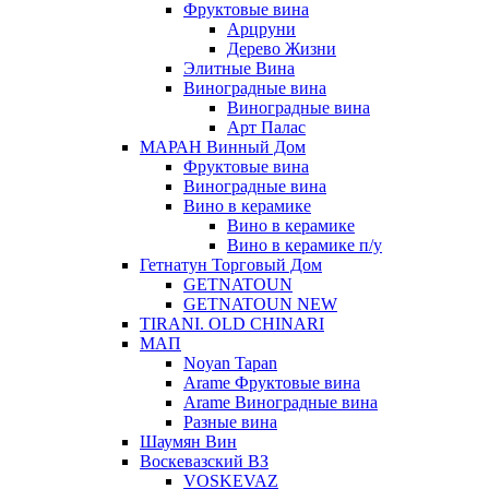
Фруктовые вина
Арцруни
Дерево Жизни
Элитные Вина
Виноградные вина
Виноградные вина
Арт Палас
МАРАН Винный Дом
Фруктовые вина
Виноградные вина
Вино в керамике
Вино в керамике
Вино в керамике п/у
Гетнатун Торговый Дом
GETNATOUN
GETNATOUN NEW
TIRANI. OLD CHINARI
МАП
Noyan Tapan
Arame Фруктовые вина
Arame Виноградные вина
Разные вина
Шаумян Вин
Воскевазский ВЗ
VOSKEVAZ