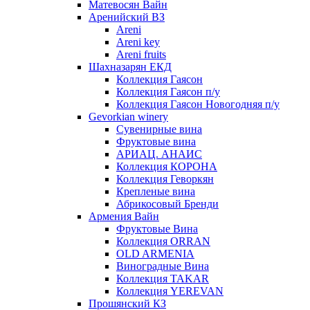
Матевосян Вайн
Аренийский ВЗ
Areni
Areni key
Areni fruits
Шахназарян ЕКД
Коллекция Гаясон
Коллекция Гаясон п/у
Коллекция Гаясон Новогодняя п/у
Gevorkian winery
Сувенирные вина
Фруктовые вина
АРИАЦ. АНАИС
Коллекция КОРОНА
Коллекция Геворкян
Крепленые вина
Абрикосовый Бренди
Армения Вайн
Фруктовые Вина
Коллекция ORRAN
OLD ARMENIA
Виноградные Вина
Коллекция TAKAR
Коллекция YEREVAN
Прошянский КЗ