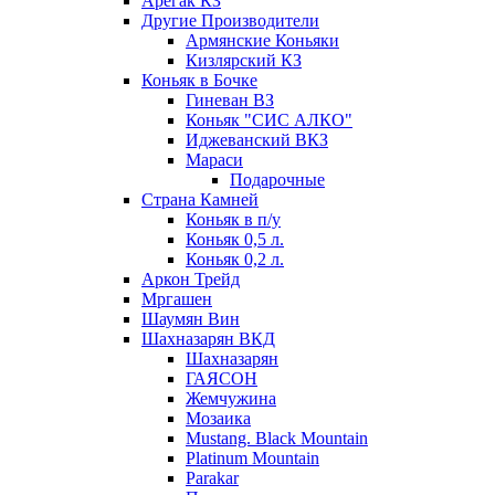
Арегак КЗ
Другие Производители
Армянские Коньяки
Кизлярский КЗ
Коньяк в Бочке
Гиневан ВЗ
Коньяк "СИС АЛКО"
Иджеванский ВКЗ
Мараси
Подарочные
Страна Камней
Коньяк в п/у
Коньяк 0,5 л.
Коньяк 0,2 л.
Аркон Трейд
Мргашен
Шаумян Вин
Шахназарян ВКД
Шахназарян
ГАЯСОН
Жемчужина
Мозаика
Mustang. Black Mountain
Platinum Mountain
Parakar