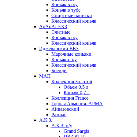
Коньяк в п/у
Коньяк в тубе
Спиртные напитки
Классический коньяк
АрАрАт ЕКЗ
Элитные
Коньяк в п/у
Классический коньяк
Иджеванский ВКЗ
Марочные коньяки
Коньяки п/у
Классический коньяк
Бренди
МАП
Коллекция Золотой
Объем 0,5 л
Коньяк 0,7 л
Коллекция France
Горная Армения. АРМА
Айвазовский
Разные
А.К.З.
А.К.З. п/у
Grand Sargis
URARTU