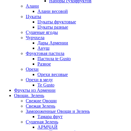
Наборы сухофруктов
Алани
Алани весовой
Цукаты
Цукаты фруктовые
Цукаты разные
Сушеные ягоды
Чурчхела
Дары Армении
Ануш
Фруктовая пастила
Пастила te Gusto
Разное
Орехи
Орехи весовые
Орехи в меду
Te Gusto
Фрукты из Армении
Овощи. Зелень
Свежие Овощи
Свежая Зелень
Замороженные Овощи и Зелень
Тамара фрут
Сушеная Зелень
АРМЧАЙ