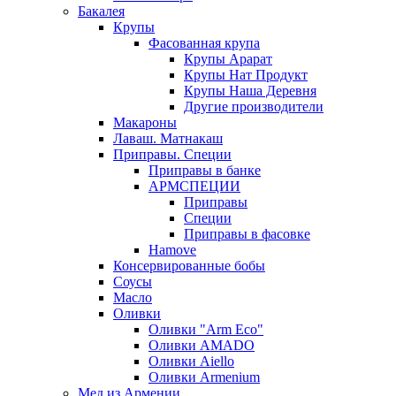
Бакалея
Крупы
Фасованная крупа
Крупы Арарат
Крупы Нат Продукт
Крупы Наша Деревня
Другие производители
Макароны
Лаваш. Матнакаш
Приправы. Специи
Приправы в банке
АРМСПЕЦИИ
Приправы
Специи
Приправы в фасовке
Hamove
Консервированные бобы
Соусы
Масло
Оливки
Оливки "Arm Eco"
Оливки AMADO
Оливки Aiello
Оливки Armenium
Мед из Армении