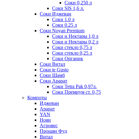
Соки 0,250 л
Соки SIS 1,6 л.
Соки Иджеван
Соки 1.0 л
Соки 0.25 л
Соки Noyan Premium
Соки и Нектары 1,0 л
Соки и Нектары 0,2 л
Соки стекло 0,75 л
Соки стекло 0,25 л
Соки Органик
Соки Витал
Соки te Gusto
Соки Шамб
Соки Арарат
Соки Tetra Pak 0,97л.
Соки Премиум ст. 0,75
Компоты
Иджеван
Арарат
YAN
Ноян
Агроянс
Прошян Фуд
Витал