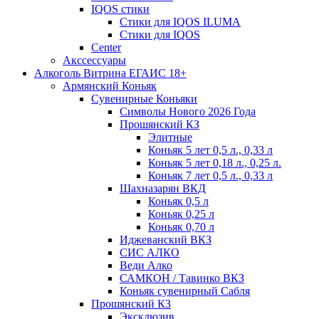
IQOS стики
Стики для IQOS ILUMA
Стики для IQOS
Сenter
Акссессуары
Алкоголь Витрина ЕГАИС 18+
Армянский Коньяк
Сувенирные Коньяки
Символы Нового 2026 Года
Прошянский КЗ
Элитные
Коньяк 5 лет 0,5 л., 0,33 л
Коньяк 5 лет 0,18 л., 0,25 л.
Коньяк 7 лет 0,5 л., 0,33 л
Шахназарян ВКД
Коньяк 0,5 л
Коньяк 0,25 л
Коньяк 0,70 л
Иджеванский ВКЗ
СИС АЛКО
Веди Алко
САМКОН / Тавинко ВКЗ
Коньяк сувенирный Сабля
Прошянский КЗ
Эксклюзив