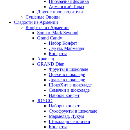
Прозрачная фасовка
Армянский Тараз
Другие производители
Сушеные Овощи
Сладости из Армении
Конфеты из Армении
Sonuar. Mark Sevouni
Grand Candy
Набор Конфет
Лукум. Мармелад
Конфеты
Арколад
GRAND Dian
Фрукты в шоколаде
Орехи в шоколаде
Драже в шоколаде
ШокоХит в шоколаде
Семечки в шоколаде
Наборы конфет
JOYCO
Наборы конфет
Сухофрукты в шоколаде
Мармелад. Лукум
Шоколадные плитки
Конфеты