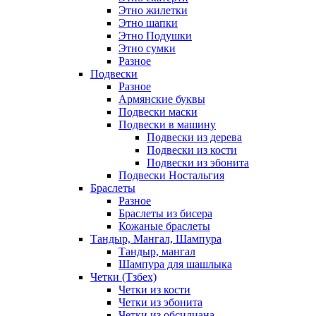
Этно жилетки
Этно шапки
Этно Подушки
Этно сумки
Разное
Подвески
Разное
Армянские буквы
Подвески маски
Подвески в машину
Подвески из дерева
Подвески из кости
Подвески из эбонита
Подвески Ностальгия
Браслеты
Разное
Браслеты из бисера
Кожаные браслеты
Тандыр, Мангал, Шампура
Тандыр, мангал
Шампура для шашлыка
Четки (Тзбех)
Четки из кости
Четки из эбонита
Четки из обсидиана