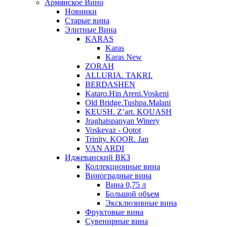
Армянское Вино
Новинки
Старые вина
Элитные Вина
KARAS
Karas
Karas New
ZORAH
ALLURIA. TAKRI.
BERDASHEN
Kataro.Hin Areni.Voskeni
Old Bridge.Tushpa.Malani
KEUSH. Z’art. KOUASH
Jraghatspanyan Winery
Voskevaz - Qotot
Trinity. KOOR. Jan
VAN ARDI
Иджеванский ВКЗ
Коллекционные вина
Виноградные вина
Вина 0,75 л
Большой объем
Эксклюзивные вина
Фруктовые вина
Cувенирные вина