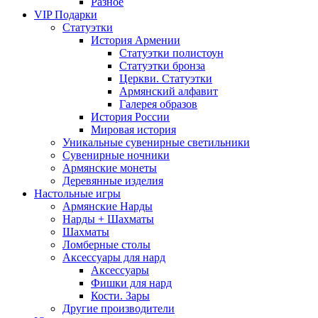
Разное
VIP Подарки
Статуэтки
История Армении
Статуэтки полистоун
Статуэтки бронза
Церкви. Статуэтки
Армянский алфавит
Галерея образов
История России
Мировая история
Уникальные сувенирные светильники
Сувенирные ночники
Армянские монеты
Деревянные изделия
Настольные игры
Армянские Нарды
Нарды + Шахматы
Шахматы
Ломберные столы
Аксессуары для нард
Аксессуары
Фишки для нард
Кости. Зары
Другие производители