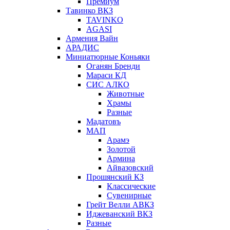
Премиум
Тавинко ВКЗ
TAVINKO
AGASI
Армения Вайн
АРАДИС
Миниатюрные Коньяки
Оганян Бренди
Мараси КД
СИС АЛКО
Животные
Храмы
Разные
Мадатовъ
МАП
Арамэ
Золотой
Армина
Айвазовский
Прошянский КЗ
Классические
Сувенирные
Грейт Велли АВКЗ
Иджеванский ВКЗ
Разные