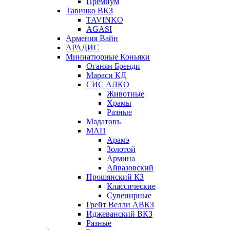
Премиум
Тавинко ВКЗ
TAVINKO
AGASI
Армения Вайн
АРАДИС
Миниатюрные Коньяки
Оганян Бренди
Мараси КД
СИС АЛКО
Животные
Храмы
Разные
Мадатовъ
МАП
Арамэ
Золотой
Армина
Айвазовский
Прошянский КЗ
Классические
Сувенирные
Грейт Велли АВКЗ
Иджеванский ВКЗ
Разные