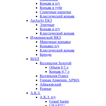
Коньяк в п/у
Коньяк в тубе
Спиртные напитки
Классический коньяк
АрАрАт ЕКЗ
Элитные
Коньяк в п/у
Классический коньяк
Иджеванский ВКЗ
Марочные коньяки
Коньяки п/у
Классический коньяк
Бренди
МАП
Коллекция Золотой
Объем 0,5 л
Коньяк 0,7 л
Коллекция France
Горная Армения. АРМА
Айвазовский
Разные
А.К.З.
А.К.З. п/у
Grand Sargis
URARTU