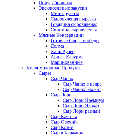
Полуфабрикаты
Эксклюзивные закуски
Мини-рулеты
Сыровяленая вырезка
Говядина сыровяленая
Свинина сыровяленая
Мясные Консервации
Готовые блюда и обеды
Долма
Хаш. Рубец
Ариса. Кавурма
Маринованные
Кисломолочные Продукты
Сыры
Сыр Чанах
Сыр Чанах в ведре
Сыр Чанах Экокат
Сыр Лори
Сыр Лори Премиум
Сыр Лори Экокат
Сыр Лори разный
Сыр Качотта
Сыр Овечий
Сыр Козий
Сыр в Керамике