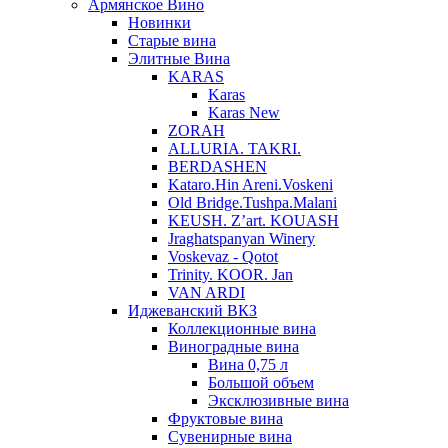
Армянское Вино
Новинки
Старые вина
Элитные Вина
KARAS
Karas
Karas New
ZORAH
ALLURIA. TAKRI.
BERDASHEN
Kataro.Hin Areni.Voskeni
Old Bridge.Tushpa.Malani
KEUSH. Z’art. KOUASH
Jraghatspanyan Winery
Voskevaz - Qotot
Trinity. KOOR. Jan
VAN ARDI
Иджеванский ВКЗ
Коллекционные вина
Виноградные вина
Вина 0,75 л
Большой объем
Эксклюзивные вина
Фруктовые вина
Cувенирные вина