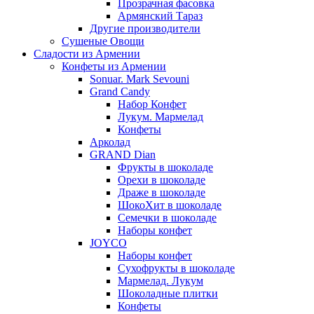
Прозрачная фасовка
Армянский Тараз
Другие производители
Сушеные Овощи
Сладости из Армении
Конфеты из Армении
Sonuar. Mark Sevouni
Grand Candy
Набор Конфет
Лукум. Мармелад
Конфеты
Арколад
GRAND Dian
Фрукты в шоколаде
Орехи в шоколаде
Драже в шоколаде
ШокоХит в шоколаде
Семечки в шоколаде
Наборы конфет
JOYCO
Наборы конфет
Сухофрукты в шоколаде
Мармелад. Лукум
Шоколадные плитки
Конфеты