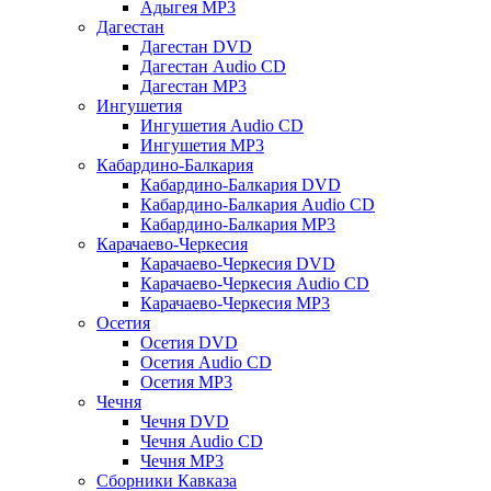
Адыгея MP3
Дагестан
Дагестан DVD
Дагестан Audio CD
Дагестан MP3
Ингушетия
Ингушетия Audio CD
Ингушетия MP3
Кабардино-Балкария
Кабардино-Балкария DVD
Кабардино-Балкария Audio CD
Кабардино-Балкария MP3
Карачаево-Черкесия
Карачаево-Черкесия DVD
Карачаево-Черкесия Audio CD
Карачаево-Черкесия MP3
Осетия
Осетия DVD
Осетия Audio CD
Осетия MP3
Чечня
Чечня DVD
Чечня Audio CD
Чечня MP3
Сборники Кавказа