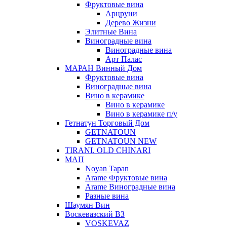
Фруктовые вина
Арцруни
Дерево Жизни
Элитные Вина
Виноградные вина
Виноградные вина
Арт Палас
МАРАН Винный Дом
Фруктовые вина
Виноградные вина
Вино в керамике
Вино в керамике
Вино в керамике п/у
Гетнатун Торговый Дом
GETNATOUN
GETNATOUN NEW
TIRANI. OLD CHINARI
МАП
Noyan Tapan
Arame Фруктовые вина
Arame Виноградные вина
Разные вина
Шаумян Вин
Воскевазский ВЗ
VOSKEVAZ