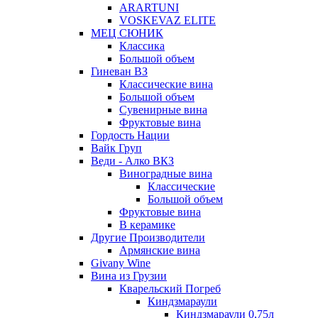
ARARTUNI
VOSKEVAZ ELITE
МЕЦ СЮНИК
Классика
Большой объем
Гиневан ВЗ
Классические вина
Большой объем
Сувенирные вина
Фруктовые вина
Гордость Нации
Вайк Груп
Веди - Алко ВКЗ
Виноградные вина
Классические
Большой объем
Фруктовые вина
В керамике
Другие Производители
Армянские вина
Givany Wine
Вина из Грузии
Кварельский Погреб
Киндзмараули
Киндзмараули 0,75л