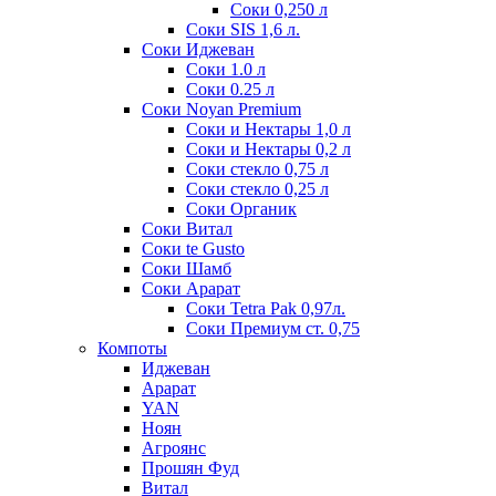
Соки 0,250 л
Соки SIS 1,6 л.
Соки Иджеван
Соки 1.0 л
Соки 0.25 л
Соки Noyan Premium
Соки и Нектары 1,0 л
Соки и Нектары 0,2 л
Соки стекло 0,75 л
Соки стекло 0,25 л
Соки Органик
Соки Витал
Соки te Gusto
Соки Шамб
Соки Арарат
Соки Tetra Pak 0,97л.
Соки Премиум ст. 0,75
Компоты
Иджеван
Арарат
YAN
Ноян
Агроянс
Прошян Фуд
Витал