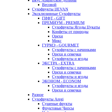
Вкус Араратской Долины
Весовой
Сухофрукты IJEVAN
Эксклюзивные Сухофрукты
ГИФТ - GIFT
ПРЕМИУМ - PREMIUM
Сухофрукты Ягоды Цукаты
Конфеты от природы
Орехи
Микс
ГУРМЭ - GOURMET
Сухофрукты с начинками
Орехи и семечки
Сухофрукты и ягоды
ЭКСТРА - EXTRA
Сухофрукты с начинками
Орехи и семечки
Сухофрукты и ягоды
ЭКОНОМ - ECONOM
Сухофрукты и ягоды
Орехи и семечки
Разное
Сухофрукты Aregi
Сушеные фрукты
Фруктовые Чипсы