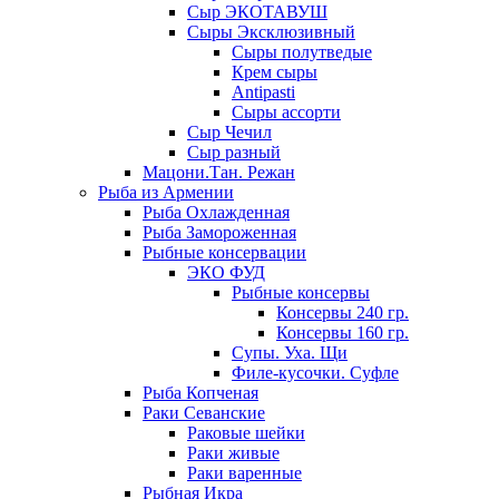
Сыр ЭКОТАВУШ
Сыры Эксклюзивный
Сыры полутведые
Крем сыры
Antipasti
Сыры ассорти
Сыр Чечил
Сыр разный
Мацони.Тан. Режан
Рыба из Армении
Рыба Охлажденная
Рыба Замороженная
Рыбные консервации
ЭКО ФУД
Рыбные консервы
Консервы 240 гр.
Консервы 160 гр.
Супы. Уха. Щи
Филе-кусочки. Суфле
Рыба Копченая
Раки Севанские
Раковые шейки
Раки живые
Раки варенные
Рыбная Икра