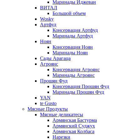
Маринады Иджеван
ВИТАЛ
Большой объем
Wosky
Артфуд
Консервация Артфуд
Маринады Артфуд
Ноян
Консервация Ноян
Маринады Ноян
Сады Арагаца
Агроянс
Консервация Агроянс
Маринады Агроянс
Прошян Фуд
Консервация Прошян Фуд
Маринады Прошян Фуд
YAN
te Gusto
Мясные Продукты
Мясные деликатесы
Армянская Бастурма
Армянский Суджух
Армянская Колбаса
Нарезки