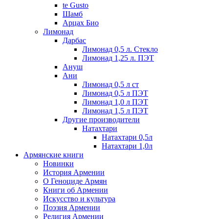
te Gusto
Шамб
Арцах Био
Лимонад
Дарбас
Лимонад 0,5 л. Стекло
Лимонад 1,25 л. ПЭТ
Ануш
Ани
Лимонад 0,5 л ст
Лимонад 0,5 л ПЭТ
Лимонад 1,0 л ПЭТ
Лимонад 1,5 л ПЭТ
Другие производители
Натахтари
Натахтари 0,5л
Натахтари 1,0л
Армянские книги
Новинки
История Армении
О Геноциде Армян
Книги об Армении
Иcкусство и культура
Поэзия Армении
Религия Армении