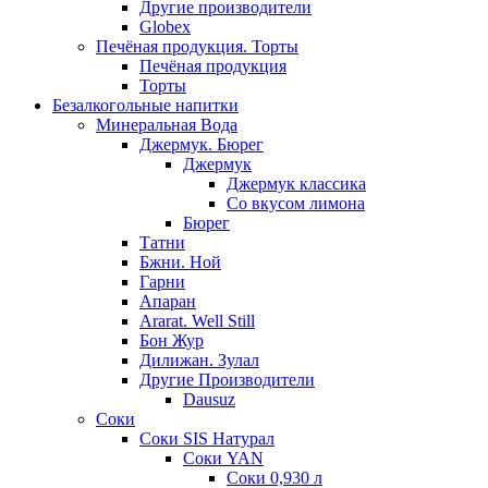
Другие производители
Globex
Печёная продукция. Торты
Печёная продукция
Торты
Безалкогольные напитки
Минеральная Вода
Джермук. Бюрег
Джермук
Джермук классика
Со вкусом лимона
Бюрег
Татни
Бжни. Ной
Гарни
Апаран
Ararat. Well Still
Бон Жур
Дилижан. Зулал
Другие Производители
Dausuz
Соки
Соки SIS Натурал
Соки YAN
Соки 0,930 л