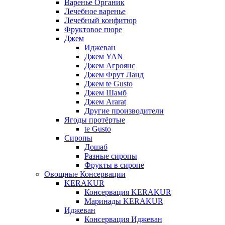
Варенье Органик
Лечебное варенье
Лечебный конфитюр
Фруктовое пюре
Джем
Иджеван
Джем YAN
Джем Агроянс
Джем Фрут Ланд
Джем te Gusto
Джем Шамб
Джем Ararat
Другие производители
Ягоды протёртые
te Gusto
Сиропы
Дошаб
Разные сиропы
Фрукты в сиропе
Овощные Консервации
KERAKUR
Консервация KERAKUR
Маринады KERAKUR
Иджеван
Консервация Иджеван