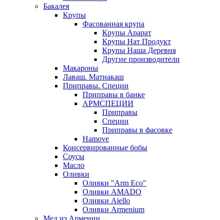
Бакалея
Крупы
Фасованная крупа
Крупы Арарат
Крупы Нат Продукт
Крупы Наша Деревня
Другие производители
Макароны
Лаваш. Матнакаш
Приправы. Специи
Приправы в банке
АРМСПЕЦИИ
Приправы
Специи
Приправы в фасовке
Hamove
Консервированные бобы
Соусы
Масло
Оливки
Оливки "Arm Eco"
Оливки AMADO
Оливки Aiello
Оливки Armenium
Мед из Армении