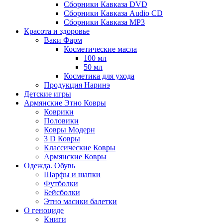
Сборники Кавказа DVD
Сборники Кавказа Audio CD
Сборники Кавказа MP3
Красота и здоровье
Ваки Фарм
Косметические масла
100 мл
50 мл
Косметика для ухода
Продукция Наринэ
Детские игры
Армянские Этно Ковры
Коврики
Половики
Ковры Модерн
3 D Ковры
Классические Ковры
Армянские Ковры
Одежда. Обувь
Шарфы и шапки
Футболки
Бейсболки
Этно масики балетки
О геноциде
Книги