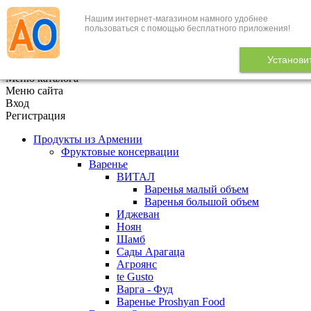
Нашим интернет-магазином намного удобнее
+7 (495) 646-888-1
пользоваться с помощью бесплатного приложения!
В корзине
0
товаров
Установи
x
Меню каталога
Меню сайта
Вход
Регистрация
Продукты из Армении
Фруктовые консервации
Варенье
ВИТАЛ
Варенья малый объем
Варенья большой объем
Иджеван
Ноян
Шамб
Сады Арагаца
Агроянс
te Gusto
Варга - Фуд
Варенье Proshyan Food