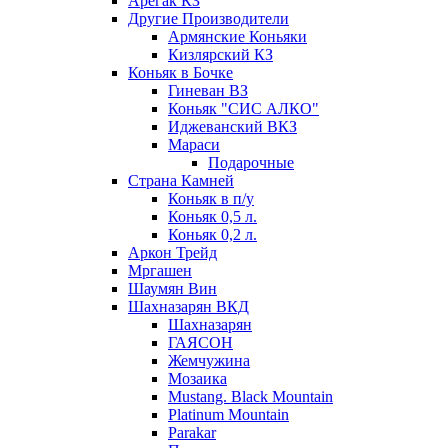
Арегак КЗ
Другие Производители
Армянские Коньяки
Кизлярский КЗ
Коньяк в Бочке
Гиневан ВЗ
Коньяк "СИС АЛКО"
Иджеванский ВКЗ
Мараси
Подарочные
Страна Камней
Коньяк в п/у
Коньяк 0,5 л.
Коньяк 0,2 л.
Аркон Трейд
Мргашен
Шаумян Вин
Шахназарян ВКД
Шахназарян
ГАЯСОН
Жемчужина
Мозаика
Mustang. Black Mountain
Platinum Mountain
Parakar