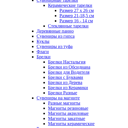
Сувенирные тарелки
Керамические тарелки
Размер 27 х 26 см
Размер 21-18,5 см
Размер 16 - 14 см
Стеклянные тарелки
Деревянные панно
Сувениры из гипса
Куклы
Сувениры из туфа
Флаги
Брелки
Брелки Настальгия
Брелки из Обсидиана
Брелки для Водителя
Брелки с Буквами
Брелки из Дерева
Брелки из Керамики
Брелки Разные
Сувениры на магните
Разные магниты
Магниты резиновые
Магниты акриловые
Магниты закатные
Магниты керамические