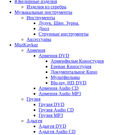
Ювелирные изделия
Изделия из серебра
Музыкальные инструменты
Инструменты
Дудук. Шви. Зурна.
Доол
Струнные инструменты
Аксессуары
MuzKavkaz
Армения
Армения DVD
Арменфильм Киностудия
Ереван Киностудия
Документальное Кино
Мультфильмы
Blu-ray. HD DVD
Армения Audio CD
Армения Audio MP3
Грузия
Грузия DVD
Грузия Audio CD
Грузия MP3
Адыгея
Адыгея DVD
Адыгея Audio CD