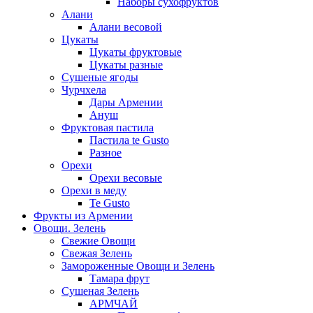
Наборы сухофруктов
Алани
Алани весовой
Цукаты
Цукаты фруктовые
Цукаты разные
Сушеные ягоды
Чурчхела
Дары Армении
Ануш
Фруктовая пастила
Пастила te Gusto
Разное
Орехи
Орехи весовые
Орехи в меду
Te Gusto
Фрукты из Армении
Овощи. Зелень
Свежие Овощи
Свежая Зелень
Замороженные Овощи и Зелень
Тамара фрут
Сушеная Зелень
АРМЧАЙ