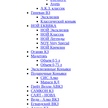
Avetis
А.К.З. классик
Гиневан ВЗ
Эксклюзив
Классический коньяк
НОЙ ЕКВВКА
НОЙ Эксклюзив
НОЙ Классик
НОЙ Легенды
NOY Very Speсial
НОЙ Кремлин
Оганян КЗ
Мадатовъ
Объем 0,5 л
Объем 0,75 л
Эксклюзивные Коньяки
Подарочные Коньяки
СИС Алко
Мараси КД
Грейт Велли АВКЗ
САМКОН КЗ
САЯТ - НОВА
Веди - Алко ВКЗ
Егвардский ВКЗ