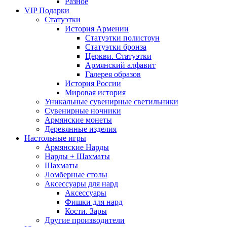
Разное
VIP Подарки
Статуэтки
История Армении
Статуэтки полистоун
Статуэтки бронза
Церкви. Статуэтки
Армянский алфавит
Галерея образов
История России
Мировая история
Уникальные сувенирные светильники
Сувенирные ночники
Армянские монеты
Деревянные изделия
Настольные игры
Армянские Нарды
Нарды + Шахматы
Шахматы
Ломберные столы
Аксессуары для нард
Аксессуары
Фишки для нард
Кости. Зары
Другие производители