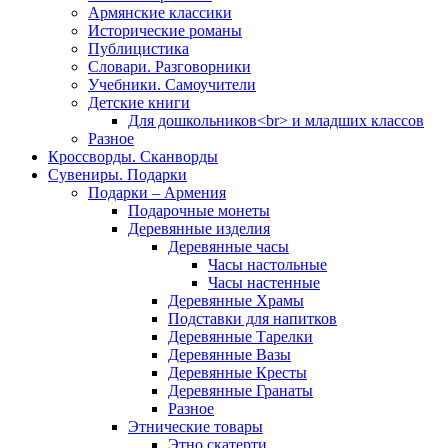
Армянские классики
Исторические романы
Публицистика
Словари. Разговорники
Учебники. Самоучители
Детские книги
Для дошкольников<br> и младших классов
Разное
Кроссворды. Сканворды
Сувениры. Подарки
Подарки – Армения
Подарочные монеты
Деревянные изделия
Деревянные часы
Часы настольные
Часы настенные
Деревянные Храмы
Подставки для напитков
Деревянные Тарелки
Деревянные Вазы
Деревянные Кресты
Деревянные Гранаты
Разное
Этнические товары
Этно скатерти