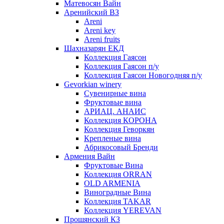
Матевосян Вайн
Аренийский ВЗ
Areni
Areni key
Areni fruits
Шахназарян ЕКД
Коллекция Гаясон
Коллекция Гаясон п/у
Коллекция Гаясон Новогодняя п/у
Gevorkian winery
Сувенирные вина
Фруктовые вина
АРИАЦ. АНАИС
Коллекция КОРОНА
Коллекция Геворкян
Крепленые вина
Абрикосовый Бренди
Армения Вайн
Фруктовые Вина
Коллекция ORRAN
OLD ARMENIA
Виноградные Вина
Коллекция TAKAR
Коллекция YEREVAN
Прошянский КЗ