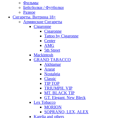
Фильмы
Бейсболки / Футболки
Разное
Сигареты. Витрина 18+
Армянские Сигареты
Cigaronne
Cigaronne
Tattoo by Cigaronne
Center
AMG
5th Street
Mackintosh
GRAND TABACCO
Akhtamar
Ararat
Nostalgia
Classic
TIP TOP
TRIUMPH. VIP
MT. BLACK TIP
GT. Elegant. New Bleck
Lex Tobacco
MORION
SOPRANO, LEX, ALEX
Karelia and others