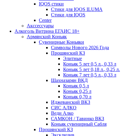
IQOS стики
Стики для IQOS ILUMA
Стики для IQOS
Сenter
Акссессуары
Алкоголь Витрина ЕГАИС 18+
Армянский Коньяк
Сувенирные Коньяки
Символы Нового 2026 Года
Прошянский КЗ
Элитные
Коньяк 5 лет 0,5 л., 0,33 л
Коньяк 5 лет 0,18 л., 0,25 л.
Коньяк 7 лет 0,5 л., 0,33 л
Шахназарян ВКД
Коньяк 0,5 л
Коньяк 0,25 л
Коньяк 0,70 л
Иджеванский ВКЗ
СИС АЛКО
Веди Алко
САМКОН / Тавинко ВКЗ
Коньяк сувенирный Сабля
Прошянский КЗ
Эксклюзив