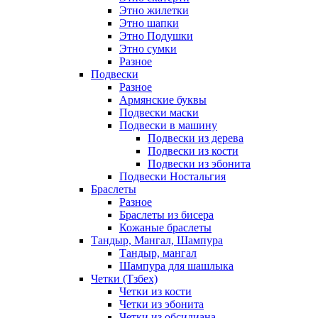
Этно жилетки
Этно шапки
Этно Подушки
Этно сумки
Разное
Подвески
Разное
Армянские буквы
Подвески маски
Подвески в машину
Подвески из дерева
Подвески из кости
Подвески из эбонита
Подвески Ностальгия
Браслеты
Разное
Браслеты из бисера
Кожаные браслеты
Тандыр, Мангал, Шампура
Тандыр, мангал
Шампура для шашлыка
Четки (Тзбех)
Четки из кости
Четки из эбонита
Четки из обсидиана