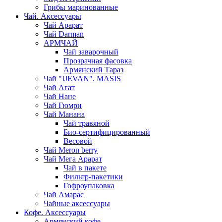
Грибы маринованные
Чай. Аксессуары
Чай Арарат
Чай Darman
АРМЧАЙ
Чай заварочный
Прозрачная фасовка
Армянский Тараз
Чай "IJEVAN". MASIS
Чай Агат
Чай Нане
Чай Гюмри
Чай Манана
Чай травяной
Био-сертифицированный
Весовой
Чай Meron berry
Чай Мега Арарат
Чай в пакете
Фильтр-пакетики
Гофроупаковка
Чай Амарас
Чайные аксессуары
Кофе. Аксессуары
Армянский кофе