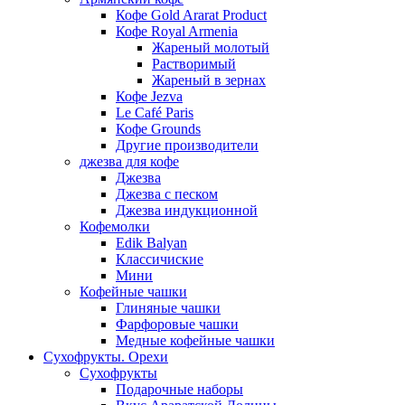
Кофе Gold Ararat Product
Кофе Royal Armenia
Жареный молотый
Растворимый
Жареный в зернах
Кофе Jezva
Le Café Paris
Кофе Grounds
Другие производители
джезва для кофе
Джезва
Джезва с песком
Джезва индукционной
Кофемолки
Edik Balyan
Классичиские
Мини
Кофейные чашки
Глиняные чашки
Фарфоровые чашки
Медные кофейные чашки
Сухофрукты. Орехи
Сухофрукты
Подарочные наборы