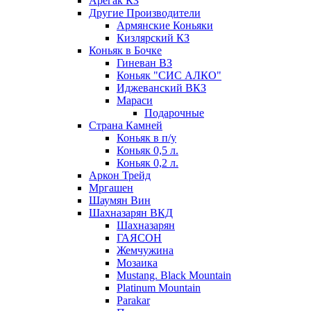
Арегак КЗ
Другие Производители
Армянские Коньяки
Кизлярский КЗ
Коньяк в Бочке
Гиневан ВЗ
Коньяк "СИС АЛКО"
Иджеванский ВКЗ
Мараси
Подарочные
Страна Камней
Коньяк в п/у
Коньяк 0,5 л.
Коньяк 0,2 л.
Аркон Трейд
Мргашен
Шаумян Вин
Шахназарян ВКД
Шахназарян
ГАЯСОН
Жемчужина
Мозаика
Mustang. Black Mountain
Platinum Mountain
Parakar