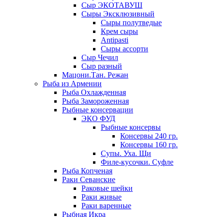
Сыр ЭКОТАВУШ
Сыры Эксклюзивный
Сыры полутведые
Крем сыры
Antipasti
Сыры ассорти
Сыр Чечил
Сыр разный
Мацони.Тан. Режан
Рыба из Армении
Рыба Охлажденная
Рыба Замороженная
Рыбные консервации
ЭКО ФУД
Рыбные консервы
Консервы 240 гр.
Консервы 160 гр.
Супы. Уха. Щи
Филе-кусочки. Суфле
Рыба Копченая
Раки Севанские
Раковые шейки
Раки живые
Раки варенные
Рыбная Икра