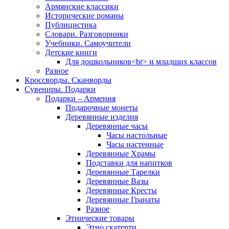
Армянские классики
Исторические романы
Публицистика
Словари. Разговорники
Учебники. Самоучители
Детские книги
Для дошкольников<br> и младших классов
Разное
Кроссворды. Сканворды
Сувениры. Подарки
Подарки – Армения
Подарочные монеты
Деревянные изделия
Деревянные часы
Часы настольные
Часы настенные
Деревянные Храмы
Подставки для напитков
Деревянные Тарелки
Деревянные Вазы
Деревянные Кресты
Деревянные Гранаты
Разное
Этнические товары
Этно скатерти