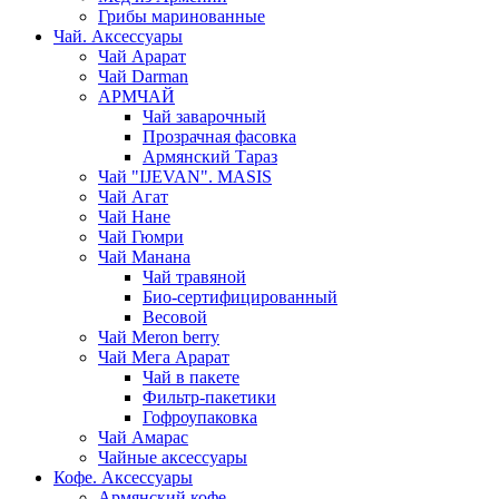
Грибы маринованные
Чай. Аксессуары
Чай Арарат
Чай Darman
АРМЧАЙ
Чай заварочный
Прозрачная фасовка
Армянский Тараз
Чай "IJEVAN". MASIS
Чай Агат
Чай Нане
Чай Гюмри
Чай Манана
Чай травяной
Био-сертифицированный
Весовой
Чай Meron berry
Чай Мега Арарат
Чай в пакете
Фильтр-пакетики
Гофроупаковка
Чай Амарас
Чайные аксессуары
Кофе. Аксессуары
Армянский кофе