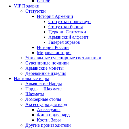
Разное
VIP Подарки
Статуэтки
История Армении
Статуэтки полистоун
Статуэтки бронза
Церкви. Статуэтки
Армянский алфавит
Галерея образов
История России
Мировая история
Уникальные сувенирные светильники
Сувенирные ночники
Армянские монеты
Деревянные изделия
Настольные игры
Армянские Нарды
Нарды + Шахматы
Шахматы
Ломберные столы
Аксессуары для нард
Аксессуары
Фишки для нард
Кости. Зары
Другие производители