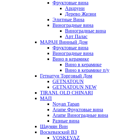
Фруктовые вина
Арцруни
Дерево Жизни
Элитные Вина
Виноградные вина
Виноградные вина
Арт Палас
МАРАН Винный Дом
Фруктовые вина
Виноградные вина
Вино в керамике
Вино в керамике
Вино в керамике п/у
Гетнатун Торговый Дом
GETNATOUN
GETNATOUN NEW
TIRANI. OLD CHINARI
МАП
Noyan Tapan
Arame Фруктовые вина
Arame Виноградные вина
Разные вина
Шаумян Вин
Воскевазский ВЗ
VOSKEVAZ