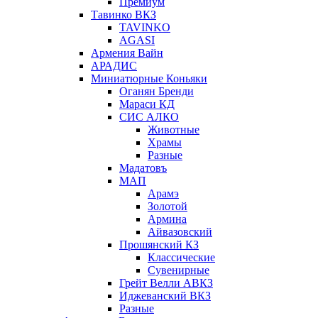
Премиум
Тавинко ВКЗ
TAVINKO
AGASI
Армения Вайн
АРАДИС
Миниатюрные Коньяки
Оганян Бренди
Мараси КД
СИС АЛКО
Животные
Храмы
Разные
Мадатовъ
МАП
Арамэ
Золотой
Армина
Айвазовский
Прошянский КЗ
Классические
Сувенирные
Грейт Велли АВКЗ
Иджеванский ВКЗ
Разные