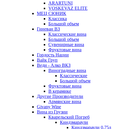
ARARTUNI
VOSKEVAZ ELITE
МЕЦ СЮНИК
Классика
Большой объем
Гиневан ВЗ
Классические вина
Большой объем
Сувенирные вина
Фруктовые вина
Гордость Нации
Вайк Груп
Веди - Алко ВКЗ
Виноградные вина
Классические
Большой объем
Фруктовые вина
В керамике
Другие Производители
Армянские вина
Givany Wine
Вина из Грузии
Кварельский Погреб
Киндзмараули
Киндзмараули 0,75л