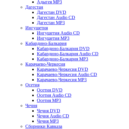
Адыгея MP3
Дагестан
Дагестан DVD
Дагестан Audio CD
Дагестан MP3
Ингушетия
Ингушетия Audio CD
Ингушетия MP3
Кабардино-Балкария
Кабардино-Балкария DVD
Кабардино-Балкария Audio CD
Кабардино-Балкария MP3
Карачаево-Черкесия
Карачаево-Черкесия DVD
Карачаево-Черкесия Audio CD
Карачаево-Черкесия MP3
Осетия
Осетия DVD
Осетия Audio CD
Осетия MP3
Чечня
Чечня DVD
Чечня Audio CD
Чечня MP3
Сборники Кавказа