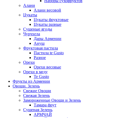
Наборы сухофруктов
Алани
Алани весовой
Цукаты
Цукаты фруктовые
Цукаты разные
Сушеные ягоды
Чурчхела
Дары Армении
Ануш
Фруктовая пастила
Пастила te Gusto
Разное
Орехи
Орехи весовые
Орехи в меду
Te Gusto
Фрукты из Армении
Овощи. Зелень
Свежие Овощи
Свежая Зелень
Замороженные Овощи и Зелень
Тамара фрут
Сушеная Зелень
АРМЧАЙ