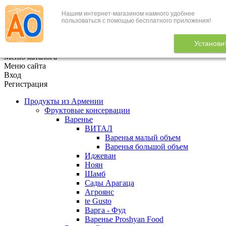
Нашим интернет-магазином намного удобнее
+7 (495) 646-888-1
пользоваться с помощью бесплатного приложения!
В корзине
0
товаров
Установи
x
Меню каталога
Меню сайта
Вход
Регистрация
Продукты из Армении
Фруктовые консервации
Варенье
ВИТАЛ
Варенья малый объем
Варенья большой объем
Иджеван
Ноян
Шамб
Сады Арагаца
Агроянс
te Gusto
Варга - Фуд
Варенье Proshyan Food