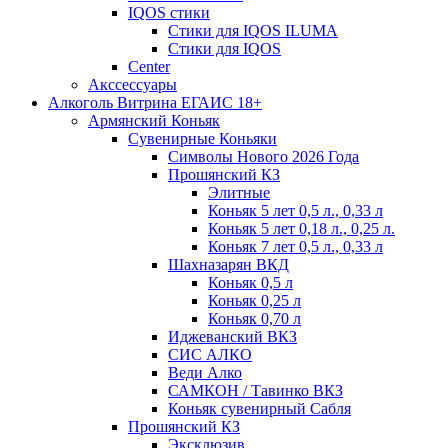
IQOS стики
Стики для IQOS ILUMA
Стики для IQOS
Сenter
Акссессуары
Алкоголь Витрина ЕГАИС 18+
Армянский Коньяк
Сувенирные Коньяки
Символы Нового 2026 Года
Прошянский КЗ
Элитные
Коньяк 5 лет 0,5 л., 0,33 л
Коньяк 5 лет 0,18 л., 0,25 л.
Коньяк 7 лет 0,5 л., 0,33 л
Шахназарян ВКД
Коньяк 0,5 л
Коньяк 0,25 л
Коньяк 0,70 л
Иджеванский ВКЗ
СИС АЛКО
Веди Алко
САМКОН / Тавинко ВКЗ
Коньяк сувенирный Сабля
Прошянский КЗ
Эксклюзив