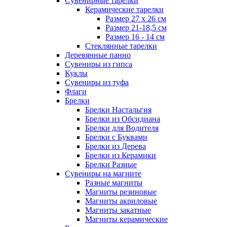
Сувенирные тарелки
Керамические тарелки
Размер 27 х 26 см
Размер 21-18,5 см
Размер 16 - 14 см
Стеклянные тарелки
Деревянные панно
Сувениры из гипса
Куклы
Сувениры из туфа
Флаги
Брелки
Брелки Настальгия
Брелки из Обсидиана
Брелки для Водителя
Брелки с Буквами
Брелки из Дерева
Брелки из Керамики
Брелки Разные
Сувениры на магните
Разные магниты
Магниты резиновые
Магниты акриловые
Магниты закатные
Магниты керамические