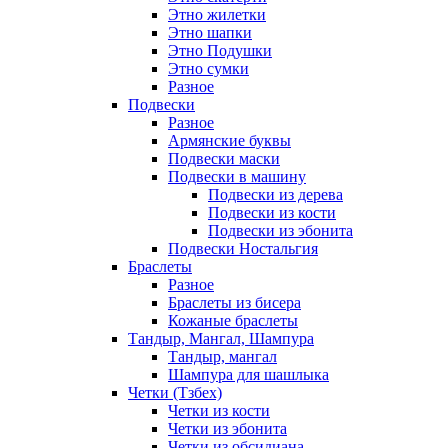
Этно жилетки
Этно шапки
Этно Подушки
Этно сумки
Разное
Подвески
Разное
Армянские буквы
Подвески маски
Подвески в машину
Подвески из дерева
Подвески из кости
Подвески из эбонита
Подвески Ностальгия
Браслеты
Разное
Браслеты из бисера
Кожаные браслеты
Тандыр, Мангал, Шампура
Тандыр, мангал
Шампура для шашлыка
Четки (Тзбех)
Четки из кости
Четки из эбонита
Четки из обсидиана