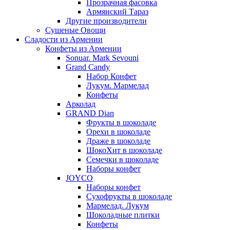
Прозрачная фасовка
Армянский Тараз
Другие производители
Сушеные Овощи
Сладости из Армении
Конфеты из Армении
Sonuar. Mark Sevouni
Grand Candy
Набор Конфет
Лукум. Мармелад
Конфеты
Арколад
GRAND Dian
Фрукты в шоколаде
Орехи в шоколаде
Драже в шоколаде
ШокоХит в шоколаде
Семечки в шоколаде
Наборы конфет
JOYCO
Наборы конфет
Сухофрукты в шоколаде
Мармелад. Лукум
Шоколадные плитки
Конфеты