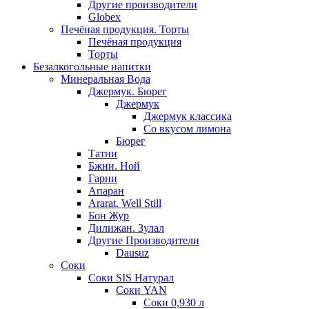
Другие производители
Globex
Печёная продукция. Торты
Печёная продукция
Торты
Безалкогольные напитки
Минеральная Вода
Джермук. Бюрег
Джермук
Джермук классика
Со вкусом лимона
Бюрег
Татни
Бжни. Ной
Гарни
Апаран
Ararat. Well Still
Бон Жур
Дилижан. Зулал
Другие Производители
Dausuz
Соки
Соки SIS Натурал
Соки YAN
Соки 0,930 л