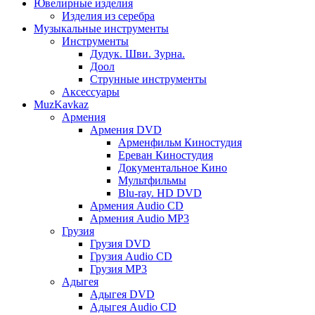
Ювелирные изделия
Изделия из серебра
Музыкальные инструменты
Инструменты
Дудук. Шви. Зурна.
Доол
Струнные инструменты
Аксессуары
MuzKavkaz
Армения
Армения DVD
Арменфильм Киностудия
Ереван Киностудия
Документальное Кино
Мультфильмы
Blu-ray. HD DVD
Армения Audio CD
Армения Audio MP3
Грузия
Грузия DVD
Грузия Audio CD
Грузия MP3
Адыгея
Адыгея DVD
Адыгея Audio CD