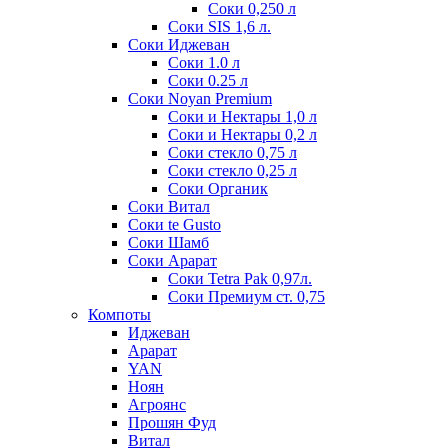
Соки 0,250 л
Соки SIS 1,6 л.
Соки Иджеван
Соки 1.0 л
Соки 0.25 л
Соки Noyan Premium
Соки и Нектары 1,0 л
Соки и Нектары 0,2 л
Соки стекло 0,75 л
Соки стекло 0,25 л
Соки Органик
Соки Витал
Соки te Gusto
Соки Шамб
Соки Арарат
Соки Tetra Pak 0,97л.
Соки Премиум ст. 0,75
Компоты
Иджеван
Арарат
YAN
Ноян
Агроянс
Прошян Фуд
Витал