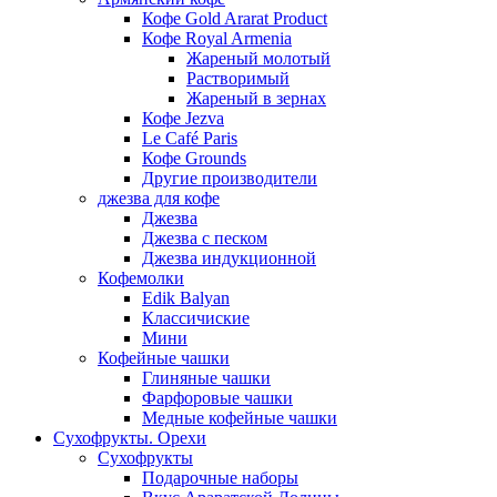
Кофе Gold Ararat Product
Кофе Royal Armenia
Жареный молотый
Растворимый
Жареный в зернах
Кофе Jezva
Le Café Paris
Кофе Grounds
Другие производители
джезва для кофе
Джезва
Джезва с песком
Джезва индукционной
Кофемолки
Edik Balyan
Классичиские
Мини
Кофейные чашки
Глиняные чашки
Фарфоровые чашки
Медные кофейные чашки
Сухофрукты. Орехи
Сухофрукты
Подарочные наборы