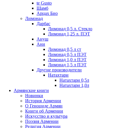
te Gusto
Шамб
Арцах Био
Лимонад
Дарбас
Лимонад 0,5 л. Стекло
Лимонад 1,25 л. ПЭТ
Ануш
Ани
Лимонад 0,5 л ст
Лимонад 0,5 л ПЭТ
Лимонад 1,0 л ПЭТ
Лимонад 1,5 л ПЭТ
Другие производители
Натахтари
Натахтари 0,5л
Натахтари 1,0л
Армянские книги
Новинки
История Армении
О Геноциде Армян
Книги об Армении
Иcкусство и культура
Поэзия Армении
Религия Армении