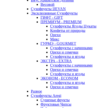
Вкус Араратской Долины
Весовой
Сухофрукты IJEVAN
Эксклюзивные Сухофрукты
ГИФТ - GIFT
ПРЕМИУМ - PREMIUM
Сухофрукты Ягоды Цукаты
Конфеты от природы
Орехи
Микс
ГУРМЭ - GOURMET
Сухофрукты с начинками
Орехи и семечки
Сухофрукты и ягоды
ЭКСТРА - EXTRA
Сухофрукты с начинками
Орехи и семечки
Сухофрукты и ягоды
ЭКОНОМ - ECONOM
Сухофрукты и ягоды
Орехи и семечки
Разное
Сухофрукты Aregi
Сушеные фрукты
Фруктовые Чипсы