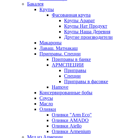
Бакалея
Крупы
Фасованная крупа
Крупы Арарат
Крупы Нат Продукт
Крупы Наша Деревня
Другие производители
Макароны
Лаваш. Матнакаш
Приправы. Специи
Приправы в банке
АРМСПЕЦИИ
Приправы
Специи
Приправы в фасовке
Hamove
Консервированные бобы
Соусы
Масло
Оливки
Оливки "Arm Eco"
Оливки AMADO
Оливки Aiello
Оливки Armenium
Мед из Армении