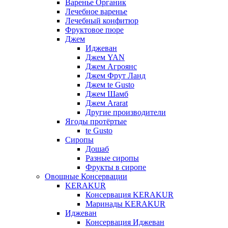
Варенье Органик
Лечебное варенье
Лечебный конфитюр
Фруктовое пюре
Джем
Иджеван
Джем YAN
Джем Агроянс
Джем Фрут Ланд
Джем te Gusto
Джем Шамб
Джем Ararat
Другие производители
Ягоды протёртые
te Gusto
Сиропы
Дошаб
Разные сиропы
Фрукты в сиропе
Овощные Консервации
KERAKUR
Консервация KERAKUR
Маринады KERAKUR
Иджеван
Консервация Иджеван