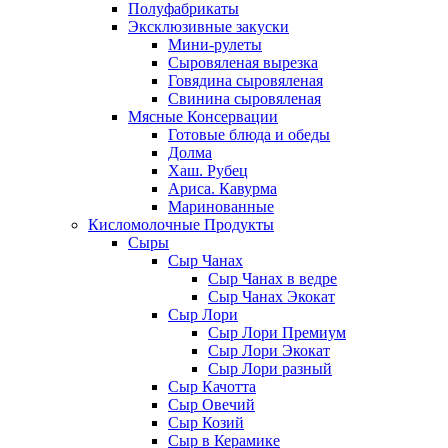
Полуфабрикаты
Эксклюзивные закуски
Мини-рулеты
Сыровяленая вырезка
Говядина сыровяленая
Свинина сыровяленая
Мясные Консервации
Готовые блюда и обеды
Долма
Хаш. Рубец
Ариса. Кавурма
Маринованные
Кисломолочные Продукты
Сыры
Сыр Чанах
Сыр Чанах в ведре
Сыр Чанах Экокат
Сыр Лори
Сыр Лори Премиум
Сыр Лори Экокат
Сыр Лори разный
Сыр Качотта
Сыр Овечий
Сыр Козий
Сыр в Керамике