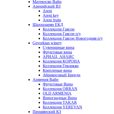
Матевосян Вайн
Аренийский ВЗ
Areni
Areni key
Areni fruits
Шахназарян ЕКД
Коллекция Гаясон
Коллекция Гаясон п/у
Коллекция Гаясон Новогодняя п/у
Gevorkian winery
Сувенирные вина
Фруктовые вина
АРИАЦ. АНАИС
Коллекция КОРОНА
Коллекция Геворкян
Крепленые вина
Абрикосовый Бренди
Армения Вайн
Фруктовые Вина
Коллекция ORRAN
OLD ARMENIA
Виноградные Вина
Коллекция TAKAR
Коллекция YEREVAN
Прошянский КЗ