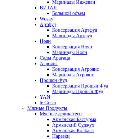
Маринады Иджеван
ВИТАЛ
Большой объем
Wosky
Артфуд
Консервация Артфуд
Маринады Артфуд
Ноян
Консервация Ноян
Маринады Ноян
Сады Арагаца
Агроянс
Консервация Агроянс
Маринады Агроянс
Прошян Фуд
Консервация Прошян Фуд
Маринады Прошян Фуд
YAN
te Gusto
Мясные Продукты
Мясные деликатесы
Армянская Бастурма
Армянский Суджух
Армянская Колбаса
Нарезки