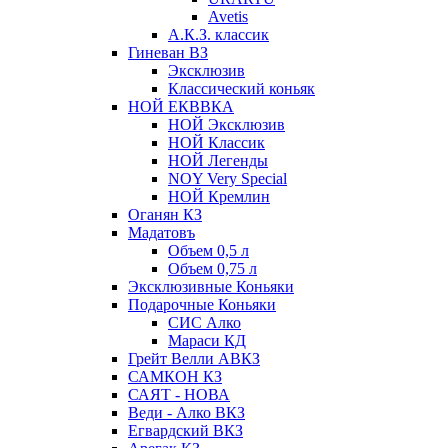
Avetis
А.К.З. классик
Гиневан ВЗ
Эксклюзив
Классический коньяк
НОЙ ЕКВВКА
НОЙ Эксклюзив
НОЙ Классик
НОЙ Легенды
NOY Very Speсial
НОЙ Кремлин
Оганян КЗ
Мадатовъ
Объем 0,5 л
Объем 0,75 л
Эксклюзивные Коньяки
Подарочные Коньяки
СИС Алко
Мараси КД
Грейт Велли АВКЗ
САМКОН КЗ
САЯТ - НОВА
Веди - Алко ВКЗ
Егвардский ВКЗ