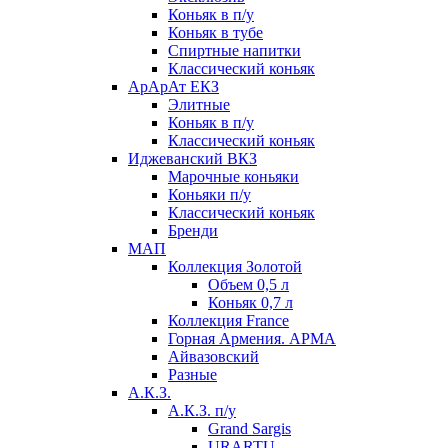
Коньяк в п/у
Коньяк в тубе
Спиртные напитки
Классический коньяк
АрАрАт ЕКЗ
Элитные
Коньяк в п/у
Классический коньяк
Иджеванский ВКЗ
Марочные коньяки
Коньяки п/у
Классический коньяк
Бренди
МАП
Коллекция Золотой
Объем 0,5 л
Коньяк 0,7 л
Коллекция France
Горная Армения. АРМА
Айвазовский
Разные
А.К.З.
А.К.З. п/у
Grand Sargis
URARTU