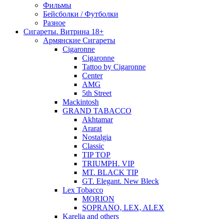
Фильмы
Бейсболки / Футболки
Разное
Сигареты. Витрина 18+
Армянские Сигареты
Cigaronne
Cigaronne
Tattoo by Cigaronne
Center
AMG
5th Street
Mackintosh
GRAND TABACCO
Akhtamar
Ararat
Nostalgia
Classic
TIP TOP
TRIUMPH. VIP
MT. BLACK TIP
GT. Elegant. New Bleck
Lex Tobacco
MORION
SOPRANO, LEX, ALEX
Karelia and others