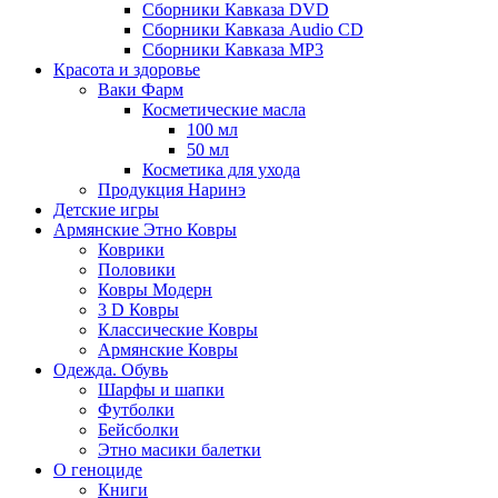
Сборники Кавказа DVD
Сборники Кавказа Audio CD
Сборники Кавказа MP3
Красота и здоровье
Ваки Фарм
Косметические масла
100 мл
50 мл
Косметика для ухода
Продукция Наринэ
Детские игры
Армянские Этно Ковры
Коврики
Половики
Ковры Модерн
3 D Ковры
Классические Ковры
Армянские Ковры
Одежда. Обувь
Шарфы и шапки
Футболки
Бейсболки
Этно масики балетки
О геноциде
Книги