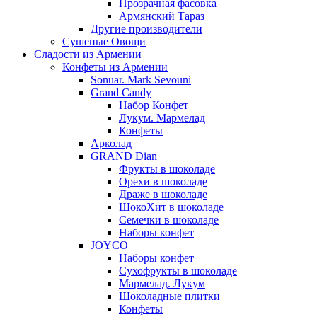
Прозрачная фасовка
Армянский Тараз
Другие производители
Сушеные Овощи
Сладости из Армении
Конфеты из Армении
Sonuar. Mark Sevouni
Grand Candy
Набор Конфет
Лукум. Мармелад
Конфеты
Арколад
GRAND Dian
Фрукты в шоколаде
Орехи в шоколаде
Драже в шоколаде
ШокоХит в шоколаде
Семечки в шоколаде
Наборы конфет
JOYCO
Наборы конфет
Сухофрукты в шоколаде
Мармелад. Лукум
Шоколадные плитки
Конфеты