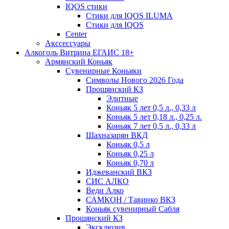
IQOS стики
Стики для IQOS ILUMA
Стики для IQOS
Сenter
Акссессуары
Алкоголь Витрина ЕГАИС 18+
Армянский Коньяк
Сувенирные Коньяки
Символы Нового 2026 Года
Прошянский КЗ
Элитные
Коньяк 5 лет 0,5 л., 0,33 л
Коньяк 5 лет 0,18 л., 0,25 л.
Коньяк 7 лет 0,5 л., 0,33 л
Шахназарян ВКД
Коньяк 0,5 л
Коньяк 0,25 л
Коньяк 0,70 л
Иджеванский ВКЗ
СИС АЛКО
Веди Алко
САМКОН / Тавинко ВКЗ
Коньяк сувенирный Сабля
Прошянский КЗ
Эксклюзив