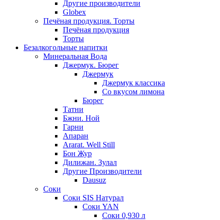
Другие производители
Globex
Печёная продукция. Торты
Печёная продукция
Торты
Безалкогольные напитки
Минеральная Вода
Джермук. Бюрег
Джермук
Джермук классика
Со вкусом лимона
Бюрег
Татни
Бжни. Ной
Гарни
Апаран
Ararat. Well Still
Бон Жур
Дилижан. Зулал
Другие Производители
Dausuz
Соки
Соки SIS Натурал
Соки YAN
Соки 0,930 л