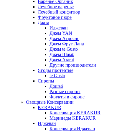
Варенье Органик
Лечебное варенье
Лечебный конфитюр
Фруктовое пюре
Джем
Иджеван
Джем YAN
Джем Агроянс
Джем Фрут Ланд
Джем te Gusto
Джем Шамб
Джем Ararat
Другие производители
Ягоды протёртые
te Gusto
Сиропы
Дошаб
Разные сиропы
Фрукты в сиропе
Овощные Консервации
KERAKUR
Консервация KERAKUR
Маринады KERAKUR
Иджеван
Консервация Иджеван