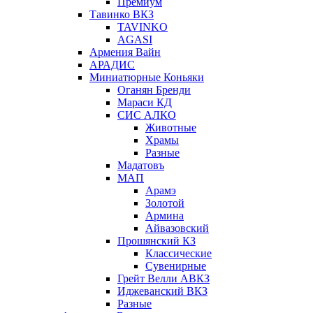
Премиум
Тавинко ВКЗ
TAVINKO
AGASI
Армения Вайн
АРАДИС
Миниатюрные Коньяки
Оганян Бренди
Мараси КД
СИС АЛКО
Животные
Храмы
Разные
Мадатовъ
МАП
Арамэ
Золотой
Армина
Айвазовский
Прошянский КЗ
Классические
Сувенирные
Грейт Велли АВКЗ
Иджеванский ВКЗ
Разные