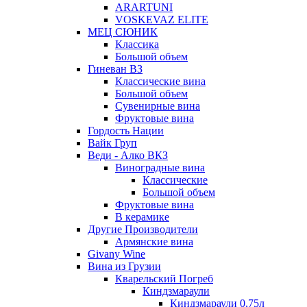
ARARTUNI
VOSKEVAZ ELITE
МЕЦ СЮНИК
Классика
Большой объем
Гиневан ВЗ
Классические вина
Большой объем
Сувенирные вина
Фруктовые вина
Гордость Нации
Вайк Груп
Веди - Алко ВКЗ
Виноградные вина
Классические
Большой объем
Фруктовые вина
В керамике
Другие Производители
Армянские вина
Givany Wine
Вина из Грузии
Кварельский Погреб
Киндзмараули
Киндзмараули 0,75л