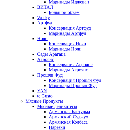
Маринады Иджеван
ВИТАЛ
Большой объем
Wosky
Артфуд
Консервация Артфуд
Маринады Артфуд
Ноян
Консервация Ноян
Маринады Ноян
Сады Арагаца
Агроянс
Консервация Агроянс
Маринады Агроянс
Прошян Фуд
Консервация Прошян Фуд
Маринады Прошян Фуд
YAN
te Gusto
Мясные Продукты
Мясные деликатесы
Армянская Бастурма
Армянский Суджух
Армянская Колбаса
Нарезки