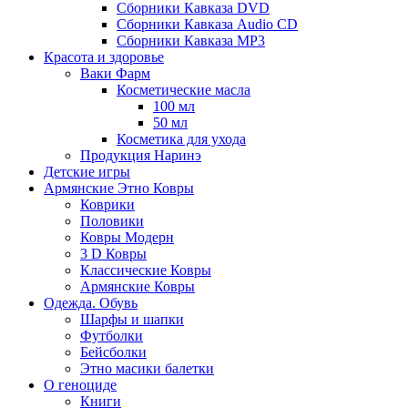
Сборники Кавказа DVD
Сборники Кавказа Audio CD
Сборники Кавказа MP3
Красота и здоровье
Ваки Фарм
Косметические масла
100 мл
50 мл
Косметика для ухода
Продукция Наринэ
Детские игры
Армянские Этно Ковры
Коврики
Половики
Ковры Модерн
3 D Ковры
Классические Ковры
Армянские Ковры
Одежда. Обувь
Шарфы и шапки
Футболки
Бейсболки
Этно масики балетки
О геноциде
Книги