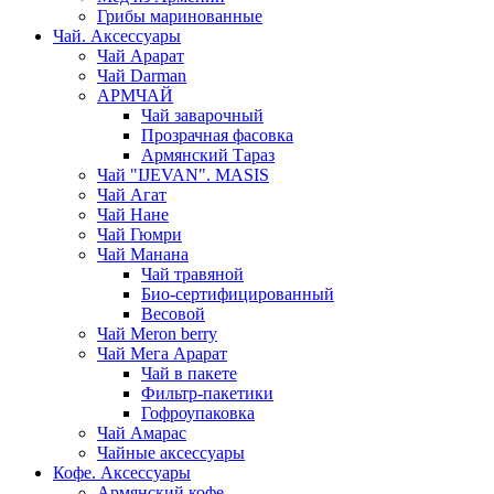
Грибы маринованные
Чай. Аксессуары
Чай Арарат
Чай Darman
АРМЧАЙ
Чай заварочный
Прозрачная фасовка
Армянский Тараз
Чай "IJEVAN". MASIS
Чай Агат
Чай Нане
Чай Гюмри
Чай Манана
Чай травяной
Био-сертифицированный
Весовой
Чай Meron berry
Чай Мега Арарат
Чай в пакете
Фильтр-пакетики
Гофроупаковка
Чай Амарас
Чайные аксессуары
Кофе. Аксессуары
Армянский кофе