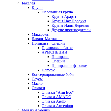
Бакалея
Крупы
Фасованная крупа
Крупы Арарат
Крупы Нат Продукт
Крупы Наша Деревня
Другие производители
Макароны
Лаваш. Матнакаш
Приправы. Специи
Приправы в банке
АРМСПЕЦИИ
Приправы
Специи
Приправы в фасовке
Hamove
Консервированные бобы
Соусы
Масло
Оливки
Оливки "Arm Eco"
Оливки AMADO
Оливки Aiello
Оливки Armenium
Мед из Армении