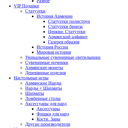
Разное
VIP Подарки
Статуэтки
История Армении
Статуэтки полистоун
Статуэтки бронза
Церкви. Статуэтки
Армянский алфавит
Галерея образов
История России
Мировая история
Уникальные сувенирные светильники
Сувенирные ночники
Армянские монеты
Деревянные изделия
Настольные игры
Армянские Нарды
Нарды + Шахматы
Шахматы
Ломберные столы
Аксессуары для нард
Аксессуары
Фишки для нард
Кости. Зары
Другие производители