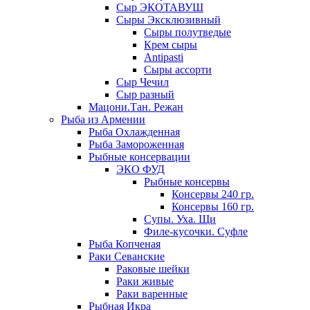
Сыр ЭКОТАВУШ
Сыры Эксклюзивный
Сыры полутведые
Крем сыры
Antipasti
Сыры ассорти
Сыр Чечил
Сыр разный
Мацони.Тан. Режан
Рыба из Армении
Рыба Охлажденная
Рыба Замороженная
Рыбные консервации
ЭКО ФУД
Рыбные консервы
Консервы 240 гр.
Консервы 160 гр.
Супы. Уха. Щи
Филе-кусочки. Суфле
Рыба Копченая
Раки Севанские
Раковые шейки
Раки живые
Раки варенные
Рыбная Икра