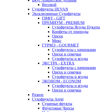
Вкус Араратской Долины
Весовой
Сухофрукты IJEVAN
Эксклюзивные Сухофрукты
ГИФТ - GIFT
ПРЕМИУМ - PREMIUM
Сухофрукты Ягоды Цукаты
Конфеты от природы
Орехи
Микс
ГУРМЭ - GOURMET
Сухофрукты с начинками
Орехи и семечки
Сухофрукты и ягоды
ЭКСТРА - EXTRA
Сухофрукты с начинками
Орехи и семечки
Сухофрукты и ягоды
ЭКОНОМ - ECONOM
Сухофрукты и ягоды
Орехи и семечки
Разное
Сухофрукты Aregi
Сушеные фрукты
Фруктовые Чипсы