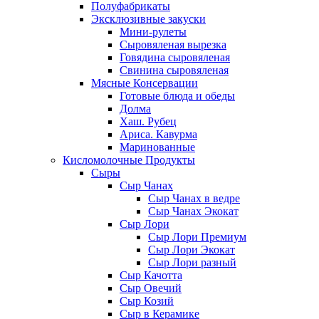
Полуфабрикаты
Эксклюзивные закуски
Мини-рулеты
Сыровяленая вырезка
Говядина сыровяленая
Свинина сыровяленая
Мясные Консервации
Готовые блюда и обеды
Долма
Хаш. Рубец
Ариса. Кавурма
Маринованные
Кисломолочные Продукты
Сыры
Сыр Чанах
Сыр Чанах в ведре
Сыр Чанах Экокат
Сыр Лори
Сыр Лори Премиум
Сыр Лори Экокат
Сыр Лори разный
Сыр Качотта
Сыр Овечий
Сыр Козий
Сыр в Керамике