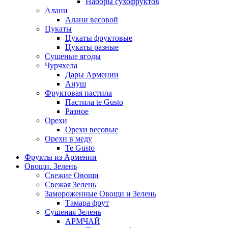
Наборы сухофруктов
Алани
Алани весовой
Цукаты
Цукаты фруктовые
Цукаты разные
Сушеные ягоды
Чурчхела
Дары Армении
Ануш
Фруктовая пастила
Пастила te Gusto
Разное
Орехи
Орехи весовые
Орехи в меду
Te Gusto
Фрукты из Армении
Овощи. Зелень
Свежие Овощи
Свежая Зелень
Замороженные Овощи и Зелень
Тамара фрут
Сушеная Зелень
АРМЧАЙ