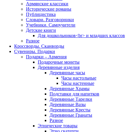
Армянские классики
Исторические романы
Публицистика
Словари. Разговорники
Учебники. Самоучители
Детские книги
Для дошкольников<br> и младших классов
Разное
Кроссворды. Сканворды
Сувениры. Подарки
Подарки – Армения
Подарочные монеты
Деревянные изделия
Деревянные часы
Часы настольные
Часы настенные
Деревянные Храмы
Подставки для напитков
Деревянные Тарелки
Деревянные Вазы
Деревянные Кресты
Деревянные Гранаты
Разное
Этнические товары
Этно скатерти