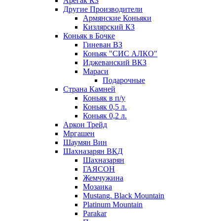
Арегак КЗ
Другие Производители
Армянские Коньяки
Кизлярский КЗ
Коньяк в Бочке
Гиневан ВЗ
Коньяк "СИС АЛКО"
Иджеванский ВКЗ
Мараси
Подарочные
Страна Камней
Коньяк в п/у
Коньяк 0,5 л.
Коньяк 0,2 л.
Аркон Трейд
Мргашен
Шаумян Вин
Шахназарян ВКД
Шахназарян
ГАЯСОН
Жемчужина
Мозаика
Mustang. Black Mountain
Platinum Mountain
Parakar