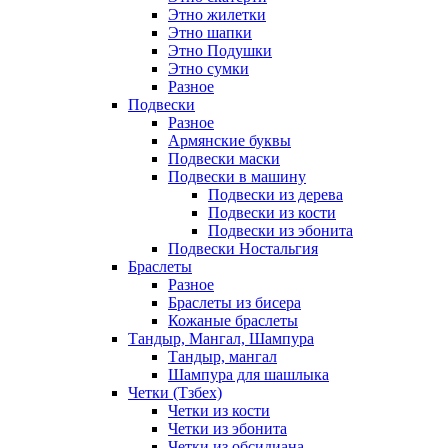
Этно жилетки
Этно шапки
Этно Подушки
Этно сумки
Разное
Подвески
Разное
Армянские буквы
Подвески маски
Подвески в машину
Подвески из дерева
Подвески из кости
Подвески из эбонита
Подвески Ностальгия
Браслеты
Разное
Браслеты из бисера
Кожаные браслеты
Тандыр, Мангал, Шампура
Тандыр, мангал
Шампура для шашлыка
Четки (Тзбех)
Четки из кости
Четки из эбонита
Четки из обсидиана