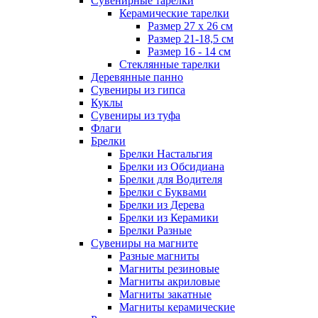
Сувенирные тарелки
Керамические тарелки
Размер 27 х 26 см
Размер 21-18,5 см
Размер 16 - 14 см
Стеклянные тарелки
Деревянные панно
Сувениры из гипса
Куклы
Сувениры из туфа
Флаги
Брелки
Брелки Настальгия
Брелки из Обсидиана
Брелки для Водителя
Брелки с Буквами
Брелки из Дерева
Брелки из Керамики
Брелки Разные
Сувениры на магните
Разные магниты
Магниты резиновые
Магниты акриловые
Магниты закатные
Магниты керамические