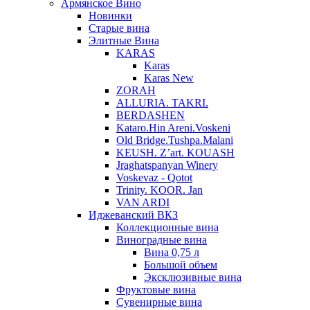
Армянское Вино
Новинки
Старые вина
Элитные Вина
KARAS
Karas
Karas New
ZORAH
ALLURIA. TAKRI.
BERDASHEN
Kataro.Hin Areni.Voskeni
Old Bridge.Tushpa.Malani
KEUSH. Z’art. KOUASH
Jraghatspanyan Winery
Voskevaz - Qotot
Trinity. KOOR. Jan
VAN ARDI
Иджеванский ВКЗ
Коллекционные вина
Виноградные вина
Вина 0,75 л
Большой объем
Эксклюзивные вина
Фруктовые вина
Cувенирные вина