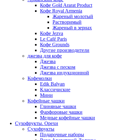
Кофе Gold Ararat Product
Кофе Royal Armenia
Жареный молотый
Растворимый
Жареный в зернах
Кофе Jezva
Le Café Paris
Кофе Grounds
Другие производители
джезва для кофе
Джезва
Джезва с песком
Джезва индукционной
Кофемолки
Edik Balyan
Классичиские
Мини
Кофейные чашки
Глиняные чашки
Фарфоровые чашки
Медные кофейные чашки
Сухофрукты. Орехи
Сухофрукты
Подарочные наборы