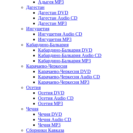
Адыгея MP3
Дагестан
Дагестан DVD
Дагестан Audio CD
Дагестан MP3
Ингушетия
Ингушетия Audio CD
Ингушетия MP3
Кабардино-Балкария
Кабардино-Балкария DVD
Кабардино-Балкария Audio CD
Кабардино-Балкария MP3
Карачаево-Черкесия
Карачаево-Черкесия DVD
Карачаево-Черкесия Audio CD
Карачаево-Черкесия MP3
Осетия
Осетия DVD
Осетия Audio CD
Осетия MP3
Чечня
Чечня DVD
Чечня Audio CD
Чечня MP3
Сборники Кавказа