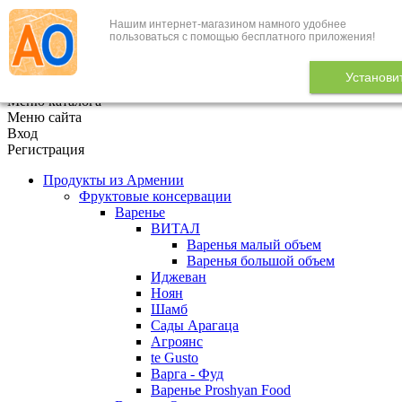
Нашим интернет-магазином намного удобнее
+7 (495) 646-888-1
пользоваться с помощью бесплатного приложения!
В корзине
0
товаров
Установи
x
Меню каталога
Меню сайта
Вход
Регистрация
Продукты из Армении
Фруктовые консервации
Варенье
ВИТАЛ
Варенья малый объем
Варенья большой объем
Иджеван
Ноян
Шамб
Сады Арагаца
Агроянс
te Gusto
Варга - Фуд
Варенье Proshyan Food