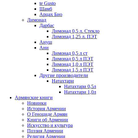
te Gusto
Шамб
Арцах Био
Лимонад
Дарбас
Лимонад 0,5 л. Стекло
Лимонад 1,25 л. ПЭТ
Ануш
Ани
Лимонад 0,5 л ст
Лимонад 0,5 л ПЭТ
Лимонад 1,0 л ПЭТ
Лимонад 1,5 л ПЭТ
Другие производители
Натахтари
Натахтари 0,5л
Натахтари 1,0л
Армянские книги
Новинки
История Армении
О Геноциде Армян
Книги об Армении
Иcкусство и культура
Поэзия Армении
Религия Армении