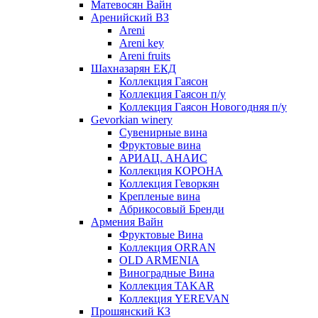
Матевосян Вайн
Аренийский ВЗ
Areni
Areni key
Areni fruits
Шахназарян ЕКД
Коллекция Гаясон
Коллекция Гаясон п/у
Коллекция Гаясон Новогодняя п/у
Gevorkian winery
Сувенирные вина
Фруктовые вина
АРИАЦ. АНАИС
Коллекция КОРОНА
Коллекция Геворкян
Крепленые вина
Абрикосовый Бренди
Армения Вайн
Фруктовые Вина
Коллекция ORRAN
OLD ARMENIA
Виноградные Вина
Коллекция TAKAR
Коллекция YEREVAN
Прошянский КЗ