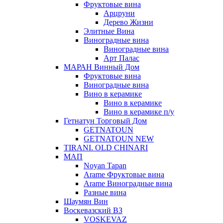
Фруктовые вина
Арцруни
Дерево Жизни
Элитные Вина
Виноградные вина
Виноградные вина
Арт Палас
МАРАН Винный Дом
Фруктовые вина
Виноградные вина
Вино в керамике
Вино в керамике
Вино в керамике п/у
Гетнатун Торговый Дом
GETNATOUN
GETNATOUN NEW
TIRANI. OLD CHINARI
МАП
Noyan Tapan
Arame Фруктовые вина
Arame Виноградные вина
Разные вина
Шаумян Вин
Воскевазский ВЗ
VOSKEVAZ