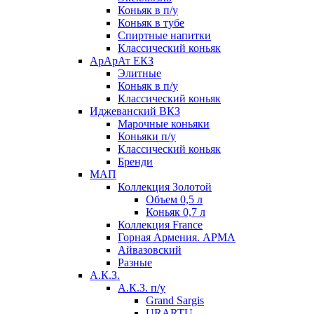
Коньяк в п/у
Коньяк в тубе
Спиртные напитки
Классический коньяк
АрАрАт ЕКЗ
Элитные
Коньяк в п/у
Классический коньяк
Иджеванский ВКЗ
Марочные коньяки
Коньяки п/у
Классический коньяк
Бренди
МАП
Коллекция Золотой
Объем 0,5 л
Коньяк 0,7 л
Коллекция France
Горная Армения. АРМА
Айвазовский
Разные
А.К.З.
А.К.З. п/у
Grand Sargis
URARTU