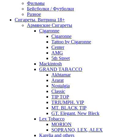
Фильмы
Бейсболки / Футболки
Разное
Сигареты. Витрина 18+
Армянские Сигареты
Cigaronne
Cigaronne
Tattoo by Cigaronne
Center
AMG
5th Street
Mackintosh
GRAND TABACCO
Akhtamar
Ararat
Nostalgia
Classic
TIP TOP
TRIUMPH. VIP
MT. BLACK TIP
GT. Elegant. New Bleck
Lex Tobacco
MORION
SOPRANO, LEX, ALEX
Karelia and others