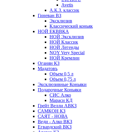
Avetis
А.К.З. классик
Гиневан ВЗ
Эксклюзив
Классический коньяк
НОЙ ЕКВВКА
НОЙ Эксклюзив
НОЙ Классик
НОЙ Легенды
NOY Very Speсial
НОЙ Кремлин
Оганян КЗ
Мадатовъ
Объем 0,5 л
Объем 0,75 л
Эксклюзивные Коньяки
Подарочные Коньяки
СИС Алко
Мараси КД
Грейт Велли АВКЗ
САМКОН КЗ
САЯТ - НОВА
Веди - Алко ВКЗ
Егвардский ВКЗ