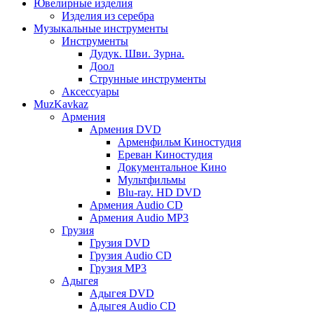
Ювелирные изделия
Изделия из серебра
Музыкальные инструменты
Инструменты
Дудук. Шви. Зурна.
Доол
Струнные инструменты
Аксессуары
MuzKavkaz
Армения
Армения DVD
Арменфильм Киностудия
Ереван Киностудия
Документальное Кино
Мультфильмы
Blu-ray. HD DVD
Армения Audio CD
Армения Audio MP3
Грузия
Грузия DVD
Грузия Audio CD
Грузия MP3
Адыгея
Адыгея DVD
Адыгея Audio CD