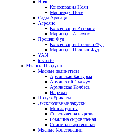
Ноян
Консервация Ноян
Маринады Ноян
Сады Арагаца
Агроянс
Консервация Агроянс
Маринады Агроянс
Прошян Фуд
Консервация Прошян Фуд
Маринады Прошян Фуд
YAN
te Gusto
Мясные Продукты
Мясные деликатесы
Армянская Бастурма
Армянский Суджух
Армянская Колбаса
Нарезки
Полуфабрикаты
Эксклюзивные закуски
Мини-рулеты
Сыровяленая вырезка
Говядина сыровяленая
Свинина сыровяленая
Мясные Консервации