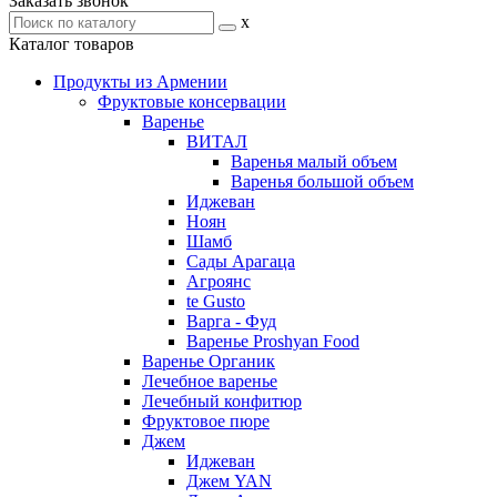
Заказать звонок
x
Каталог товаров
Продукты из Армении
Фруктовые консервации
Варенье
ВИТАЛ
Варенья малый объем
Варенья большой объем
Иджеван
Ноян
Шамб
Сады Арагаца
Агроянс
te Gusto
Варга - Фуд
Варенье Proshyan Food
Варенье Органик
Лечебное варенье
Лечебный конфитюр
Фруктовое пюре
Джем
Иджеван
Джем YAN