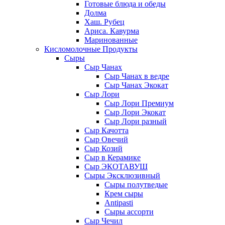
Готовые блюда и обеды
Долма
Хаш. Рубец
Ариса. Кавурма
Маринованные
Кисломолочные Продукты
Сыры
Сыр Чанах
Сыр Чанах в ведре
Сыр Чанах Экокат
Сыр Лори
Сыр Лори Премиум
Сыр Лори Экокат
Сыр Лори разный
Сыр Качотта
Сыр Овечий
Сыр Козий
Сыр в Керамике
Сыр ЭКОТАВУШ
Сыры Эксклюзивный
Сыры полутведые
Крем сыры
Antipasti
Сыры ассорти
Сыр Чечил