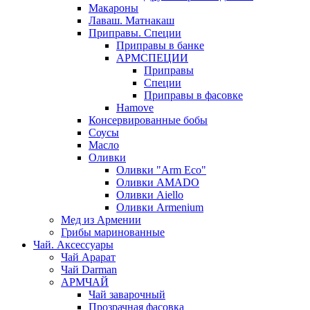
Макароны
Лаваш. Матнакаш
Приправы. Специи
Приправы в банке
АРМСПЕЦИИ
Приправы
Специи
Приправы в фасовке
Hamove
Консервированные бобы
Соусы
Масло
Оливки
Оливки "Arm Eco"
Оливки AMADO
Оливки Aiello
Оливки Armenium
Мед из Армении
Грибы маринованные
Чай. Аксессуары
Чай Арарат
Чай Darman
АРМЧАЙ
Чай заварочный
Прозрачная фасовка