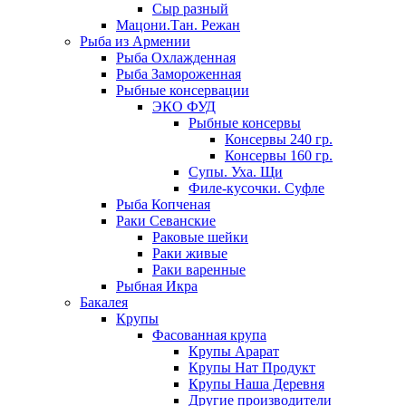
Сыр разный
Мацони.Тан. Режан
Рыба из Армении
Рыба Охлажденная
Рыба Замороженная
Рыбные консервации
ЭКО ФУД
Рыбные консервы
Консервы 240 гр.
Консервы 160 гр.
Супы. Уха. Щи
Филе-кусочки. Суфле
Рыба Копченая
Раки Севанские
Раковые шейки
Раки живые
Раки варенные
Рыбная Икра
Бакалея
Крупы
Фасованная крупа
Крупы Арарат
Крупы Нат Продукт
Крупы Наша Деревня
Другие производители