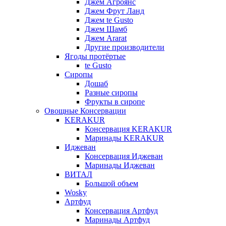
Джем Агроянс
Джем Фрут Ланд
Джем te Gusto
Джем Шамб
Джем Ararat
Другие производители
Ягоды протёртые
te Gusto
Сиропы
Дошаб
Разные сиропы
Фрукты в сиропе
Овощные Консервации
KERAKUR
Консервация KERAKUR
Маринады KERAKUR
Иджеван
Консервация Иджеван
Маринады Иджеван
ВИТАЛ
Большой объем
Wosky
Артфуд
Консервация Артфуд
Маринады Артфуд