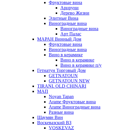
Фруктовые вина
Арцруни
Дерево Жизни
Элитные Вина
Виноградные вина
Виноградные вина
Арт Палас
МАРАН Винный Дом
Фруктовые вина
Виноградные вина
Вино в керамике
Вино в керамике
Вино в керамике п/у
Гетнатун Торговый Дом
GETNATOUN
GETNATOUN NEW
TIRANI. OLD CHINARI
МАП
Noyan Tapan
Arame Фруктовые вина
Arame Виноградные вина
Разные вина
Шаумян Вин
Воскевазский ВЗ
VOSKEVAZ