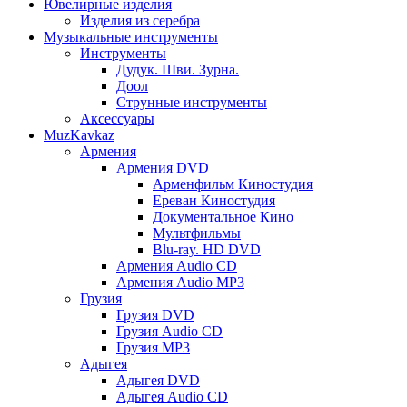
Ювелирные изделия
Изделия из серебра
Музыкальные инструменты
Инструменты
Дудук. Шви. Зурна.
Доол
Струнные инструменты
Аксессуары
MuzKavkaz
Армения
Армения DVD
Арменфильм Киностудия
Ереван Киностудия
Документальное Кино
Мультфильмы
Blu-ray. HD DVD
Армения Audio CD
Армения Audio MP3
Грузия
Грузия DVD
Грузия Audio CD
Грузия MP3
Адыгея
Адыгея DVD
Адыгея Audio CD