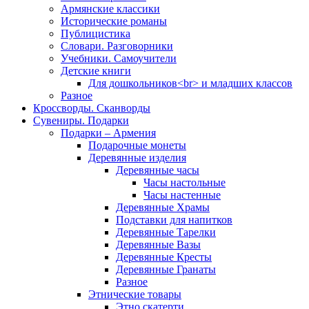
Армянские классики
Исторические романы
Публицистика
Словари. Разговорники
Учебники. Самоучители
Детские книги
Для дошкольников<br> и младших классов
Разное
Кроссворды. Сканворды
Сувениры. Подарки
Подарки – Армения
Подарочные монеты
Деревянные изделия
Деревянные часы
Часы настольные
Часы настенные
Деревянные Храмы
Подставки для напитков
Деревянные Тарелки
Деревянные Вазы
Деревянные Кресты
Деревянные Гранаты
Разное
Этнические товары
Этно скатерти