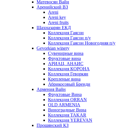
Матевосян Вайн
Аренийский ВЗ
Areni
Areni key
Areni fruits
Шахназарян ЕКД
Коллекция Гаясон
Коллекция Гаясон п/у
Коллекция Гаясон Новогодняя п/у
Gevorkian winery
Сувенирные вина
Фруктовые вина
АРИАЦ. АНАИС
Коллекция КОРОНА
Коллекция Геворкян
Крепленые вина
Абрикосовый Бренди
Армения Вайн
Фруктовые Вина
Коллекция ORRAN
OLD ARMENIA
Виноградные Вина
Коллекция TAKAR
Коллекция YEREVAN
Прошянский КЗ