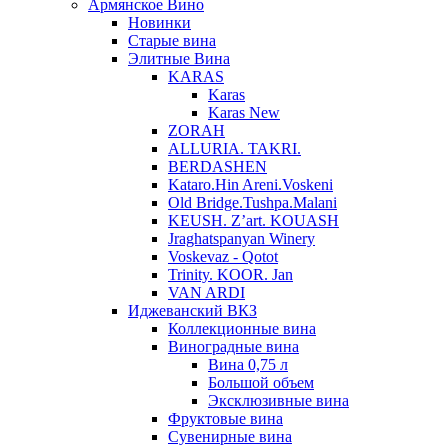
Армянское Вино
Новинки
Старые вина
Элитные Вина
KARAS
Karas
Karas New
ZORAH
ALLURIA. TAKRI.
BERDASHEN
Kataro.Hin Areni.Voskeni
Old Bridge.Tushpa.Malani
KEUSH. Z’art. KOUASH
Jraghatspanyan Winery
Voskevaz - Qotot
Trinity. KOOR. Jan
VAN ARDI
Иджеванский ВКЗ
Коллекционные вина
Виноградные вина
Вина 0,75 л
Большой объем
Эксклюзивные вина
Фруктовые вина
Cувенирные вина