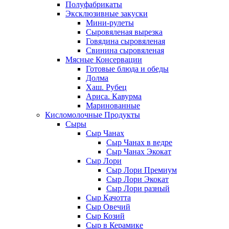
Полуфабрикаты
Эксклюзивные закуски
Мини-рулеты
Сыровяленая вырезка
Говядина сыровяленая
Свинина сыровяленая
Мясные Консервации
Готовые блюда и обеды
Долма
Хаш. Рубец
Ариса. Кавурма
Маринованные
Кисломолочные Продукты
Сыры
Сыр Чанах
Сыр Чанах в ведре
Сыр Чанах Экокат
Сыр Лори
Сыр Лори Премиум
Сыр Лори Экокат
Сыр Лори разный
Сыр Качотта
Сыр Овечий
Сыр Козий
Сыр в Керамике