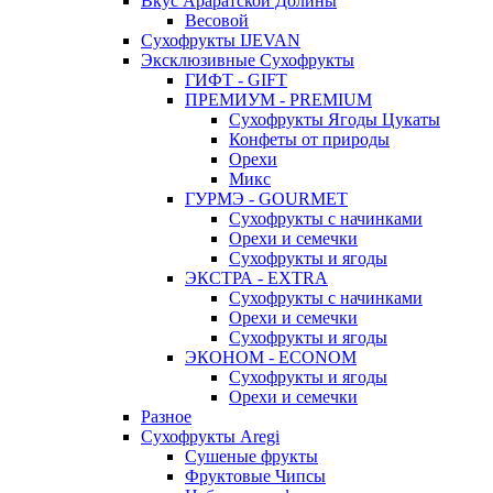
Вкус Араратской Долины
Весовой
Сухофрукты IJEVAN
Эксклюзивные Сухофрукты
ГИФТ - GIFT
ПРЕМИУМ - PREMIUM
Сухофрукты Ягоды Цукаты
Конфеты от природы
Орехи
Микс
ГУРМЭ - GOURMET
Сухофрукты с начинками
Орехи и семечки
Сухофрукты и ягоды
ЭКСТРА - EXTRA
Сухофрукты с начинками
Орехи и семечки
Сухофрукты и ягоды
ЭКОНОМ - ECONOM
Сухофрукты и ягоды
Орехи и семечки
Разное
Сухофрукты Aregi
Сушеные фрукты
Фруктовые Чипсы