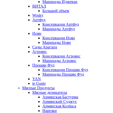
Маринады Иджеван
ВИТАЛ
Большой объем
Wosky
Артфуд
Консервация Артфуд
Маринады Артфуд
Ноян
Консервация Ноян
Маринады Ноян
Сады Арагаца
Агроянс
Консервация Агроянс
Маринады Агроянс
Прошян Фуд
Консервация Прошян Фуд
Маринады Прошян Фуд
YAN
te Gusto
Мясные Продукты
Мясные деликатесы
Армянская Бастурма
Армянский Суджух
Армянская Колбаса
Нарезки