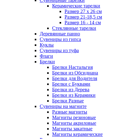
Сувенирные тарелки
Керамические тарелки
Размер 27 х 26 см
Размер 21-18,5 см
Размер 16 - 14 см
Стеклянные тарелки
Деревянные панно
Сувениры из гипса
Куклы
Сувениры из туфа
Флаги
Брелки
Брелки Настальгия
Брелки из Обсидиана
Брелки для Водителя
Брелки с Буквами
Брелки из Дерева
Брелки из Керамики
Брелки Разные
Сувениры на магните
Разные магниты
Магниты резиновые
Магниты акриловые
Магниты закатные
Магниты керамические