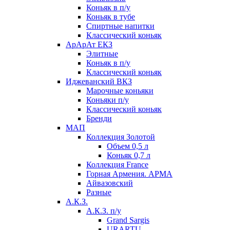
Коньяк в п/у
Коньяк в тубе
Спиртные напитки
Классический коньяк
АрАрАт ЕКЗ
Элитные
Коньяк в п/у
Классический коньяк
Иджеванский ВКЗ
Марочные коньяки
Коньяки п/у
Классический коньяк
Бренди
МАП
Коллекция Золотой
Объем 0,5 л
Коньяк 0,7 л
Коллекция France
Горная Армения. АРМА
Айвазовский
Разные
А.К.З.
А.К.З. п/у
Grand Sargis
URARTU