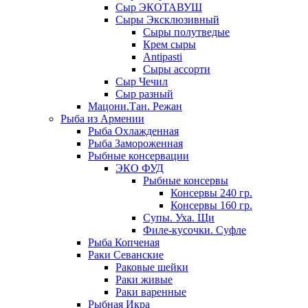
Сыр ЭКОТАВУШ
Сыры Эксклюзивный
Сыры полутведые
Крем сыры
Antipasti
Сыры ассорти
Сыр Чечил
Сыр разный
Мацони.Тан. Режан
Рыба из Армении
Рыба Охлажденная
Рыба Замороженная
Рыбные консервации
ЭКО ФУД
Рыбные консервы
Консервы 240 гр.
Консервы 160 гр.
Супы. Уха. Щи
Филе-кусочки. Суфле
Рыба Копченая
Раки Севанские
Раковые шейки
Раки живые
Раки варенные
Рыбная Икра