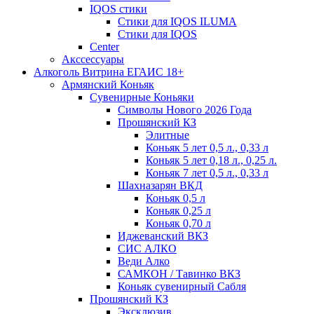
IQOS стики
Стики для IQOS ILUMA
Стики для IQOS
Сenter
Акссессуары
Алкоголь Витрина ЕГАИС 18+
Армянский Коньяк
Сувенирные Коньяки
Символы Нового 2026 Года
Прошянский КЗ
Элитные
Коньяк 5 лет 0,5 л., 0,33 л
Коньяк 5 лет 0,18 л., 0,25 л.
Коньяк 7 лет 0,5 л., 0,33 л
Шахназарян ВКД
Коньяк 0,5 л
Коньяк 0,25 л
Коньяк 0,70 л
Иджеванский ВКЗ
СИС АЛКО
Веди Алко
САМКОН / Тавинко ВКЗ
Коньяк сувенирный Сабля
Прошянский КЗ
Эксклюзив