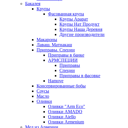
Бакалея
Крупы
Фасованная крупа
Крупы Арарат
Крупы Нат Продукт
Крупы Наша Деревня
Другие производители
Макароны
Лаваш. Матнакаш
Приправы. Специи
Приправы в банке
АРМСПЕЦИИ
Приправы
Специи
Приправы в фасовке
Hamove
Консервированные бобы
Соусы
Масло
Оливки
Оливки "Arm Eco"
Оливки AMADO
Оливки Aiello
Оливки Armenium
Мед из Армении