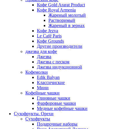
Кофе Gold Ararat Product
Кофе Royal Armenia
Жареный молотый
Растворимый
Жареный в зернах
Кофе Jezva
Le Café Paris
Кофе Grounds
Другие производители
джезва для кофе
Джезва
Джезва с песком
Джезва индукционной
Кофемолки
Edik Balyan
Классичиские
Мини
Кофейные чашки
Глиняные чашки
Фарфоровые чашки
Медные кофейные чашки
Сухофрукты. Орехи
Сухофрукты
Подарочные наборы