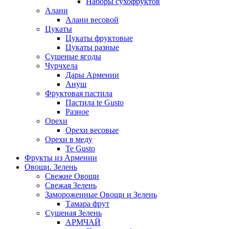
Наборы сухофруктов
Алани
Алани весовой
Цукаты
Цукаты фруктовые
Цукаты разные
Сушеные ягоды
Чурчхела
Дары Армении
Ануш
Фруктовая пастила
Пастила te Gusto
Разное
Орехи
Орехи весовые
Орехи в меду
Te Gusto
Фрукты из Армении
Овощи. Зелень
Свежие Овощи
Свежая Зелень
Замороженные Овощи и Зелень
Тамара фрут
Сушеная Зелень
АРМЧАЙ