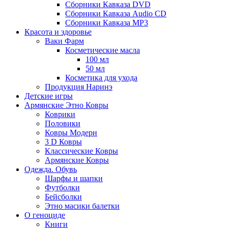
Сборники Кавказа DVD
Сборники Кавказа Audio CD
Сборники Кавказа MP3
Красота и здоровье
Ваки Фарм
Косметические масла
100 мл
50 мл
Косметика для ухода
Продукция Наринэ
Детские игры
Армянские Этно Ковры
Коврики
Половики
Ковры Модерн
3 D Ковры
Классические Ковры
Армянские Ковры
Одежда. Обувь
Шарфы и шапки
Футболки
Бейсболки
Этно масики балетки
О геноциде
Книги