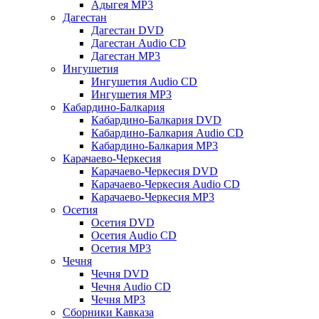
Адыгея MP3
Дагестан
Дагестан DVD
Дагестан Audio CD
Дагестан MP3
Ингушетия
Ингушетия Audio CD
Ингушетия MP3
Кабардино-Балкария
Кабардино-Балкария DVD
Кабардино-Балкария Audio CD
Кабардино-Балкария MP3
Карачаево-Черкесия
Карачаево-Черкесия DVD
Карачаево-Черкесия Audio CD
Карачаево-Черкесия MP3
Осетия
Осетия DVD
Осетия Audio CD
Осетия MP3
Чечня
Чечня DVD
Чечня Audio CD
Чечня MP3
Сборники Кавказа