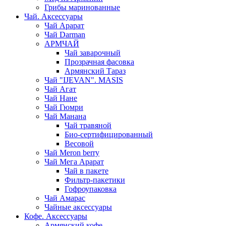
Грибы маринованные
Чай. Аксессуары
Чай Арарат
Чай Darman
АРМЧАЙ
Чай заварочный
Прозрачная фасовка
Армянский Тараз
Чай "IJEVAN". MASIS
Чай Агат
Чай Нане
Чай Гюмри
Чай Манана
Чай травяной
Био-сертифицированный
Весовой
Чай Meron berry
Чай Мега Арарат
Чай в пакете
Фильтр-пакетики
Гофроупаковка
Чай Амарас
Чайные аксессуары
Кофе. Аксессуары
Армянский кофе