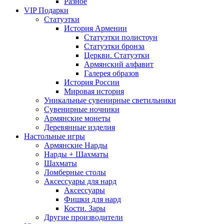
Разное
VIP Подарки
Статуэтки
История Армении
Статуэтки полистоун
Статуэтки бронза
Церкви. Статуэтки
Армянский алфавит
Галерея образов
История России
Мировая история
Уникальные сувенирные светильники
Сувенирные ночники
Армянские монеты
Деревянные изделия
Настольные игры
Армянские Нарды
Нарды + Шахматы
Шахматы
Ломберные столы
Аксессуары для нард
Аксессуары
Фишки для нард
Кости. Зары
Другие производители