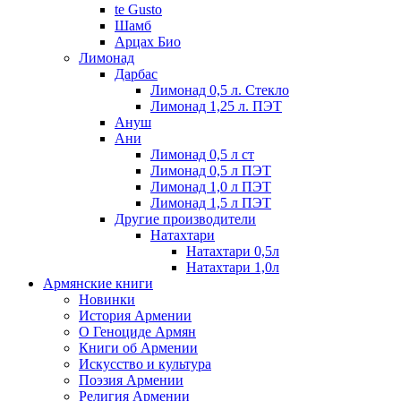
te Gusto
Шамб
Арцах Био
Лимонад
Дарбас
Лимонад 0,5 л. Стекло
Лимонад 1,25 л. ПЭТ
Ануш
Ани
Лимонад 0,5 л ст
Лимонад 0,5 л ПЭТ
Лимонад 1,0 л ПЭТ
Лимонад 1,5 л ПЭТ
Другие производители
Натахтари
Натахтари 0,5л
Натахтари 1,0л
Армянские книги
Новинки
История Армении
О Геноциде Армян
Книги об Армении
Иcкусство и культура
Поэзия Армении
Религия Армении