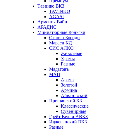
Премиум
Тавинко ВКЗ
TAVINKO
AGASI
Армения Вайн
АРАДИС
Миниатюрные Коньяки
Оганян Бренди
Мараси КД
СИС АЛКО
Животные
Храмы
Разные
Мадатовъ
МАП
Арамэ
Золотой
Армина
Айвазовский
Прошянский КЗ
Классические
Сувенирные
Грейт Велли АВКЗ
Иджеванский ВКЗ
Разные