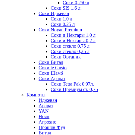
Соки 0,250 л
Соки SIS 1,6 л.
Соки Иджеван
Соки 1.0 л
Соки 0.25 л
Соки Noyan Premium
Соки и Нектары 1,0 л
Соки и Нектары 0,2 л
Соки стекло 0,75 л
Соки стекло 0,25 л
Соки Органик
Соки Витал
Соки te Gusto
Соки Шамб
Соки Арарат
Соки Tetra Pak 0,97л.
Соки Премиум ст. 0,75
Компоты
Иджеван
Арарат
YAN
Ноян
Агроянс
Прошян Фуд
Витал