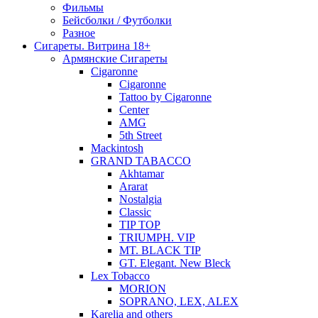
Фильмы
Бейсболки / Футболки
Разное
Сигареты. Витрина 18+
Армянские Сигареты
Cigaronne
Cigaronne
Tattoo by Cigaronne
Center
AMG
5th Street
Mackintosh
GRAND TABACCO
Akhtamar
Ararat
Nostalgia
Classic
TIP TOP
TRIUMPH. VIP
MT. BLACK TIP
GT. Elegant. New Bleck
Lex Tobacco
MORION
SOPRANO, LEX, ALEX
Karelia and others