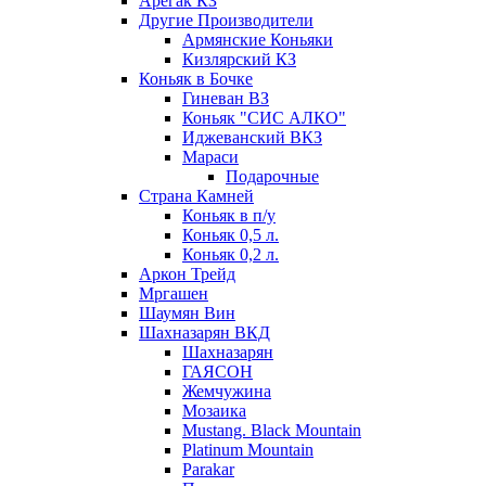
Арегак КЗ
Другие Производители
Армянские Коньяки
Кизлярский КЗ
Коньяк в Бочке
Гиневан ВЗ
Коньяк "СИС АЛКО"
Иджеванский ВКЗ
Мараси
Подарочные
Страна Камней
Коньяк в п/у
Коньяк 0,5 л.
Коньяк 0,2 л.
Аркон Трейд
Мргашен
Шаумян Вин
Шахназарян ВКД
Шахназарян
ГАЯСОН
Жемчужина
Мозаика
Mustang. Black Mountain
Platinum Mountain
Parakar