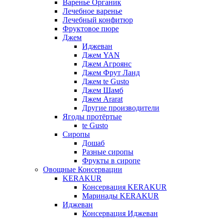
Варенье Органик
Лечебное варенье
Лечебный конфитюр
Фруктовое пюре
Джем
Иджеван
Джем YAN
Джем Агроянс
Джем Фрут Ланд
Джем te Gusto
Джем Шамб
Джем Ararat
Другие производители
Ягоды протёртые
te Gusto
Сиропы
Дошаб
Разные сиропы
Фрукты в сиропе
Овощные Консервации
KERAKUR
Консервация KERAKUR
Маринады KERAKUR
Иджеван
Консервация Иджеван