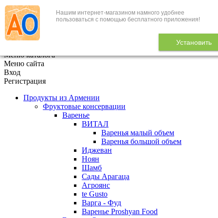
Нашим интернет-магазином намного удобнее
+7 (495) 646-888-1
пользоваться с помощью бесплатного приложения!
В корзине
0
товаров
Установить
x
Меню каталога
Меню сайта
Вход
Регистрация
Продукты из Армении
Фруктовые консервации
Варенье
ВИТАЛ
Варенья малый объем
Варенья большой объем
Иджеван
Ноян
Шамб
Сады Арагаца
Агроянс
te Gusto
Варга - Фуд
Варенье Proshyan Food