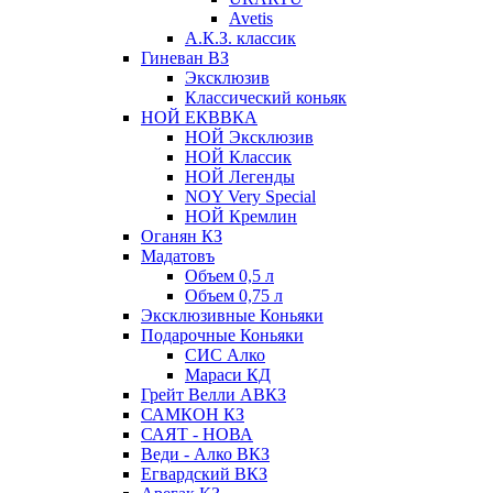
Avetis
А.К.З. классик
Гиневан ВЗ
Эксклюзив
Классический коньяк
НОЙ ЕКВВКА
НОЙ Эксклюзив
НОЙ Классик
НОЙ Легенды
NOY Very Speсial
НОЙ Кремлин
Оганян КЗ
Мадатовъ
Объем 0,5 л
Объем 0,75 л
Эксклюзивные Коньяки
Подарочные Коньяки
СИС Алко
Мараси КД
Грейт Велли АВКЗ
САМКОН КЗ
САЯТ - НОВА
Веди - Алко ВКЗ
Егвардский ВКЗ