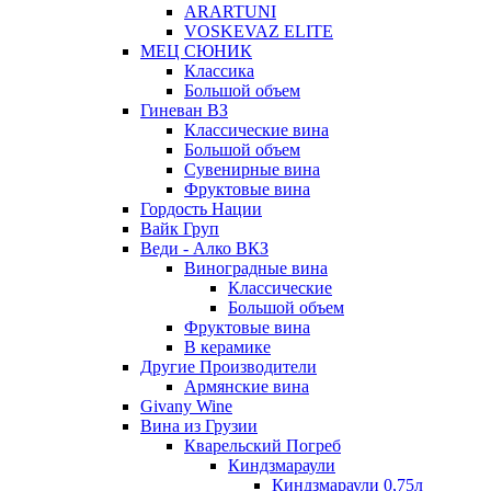
ARARTUNI
VOSKEVAZ ELITE
МЕЦ СЮНИК
Классика
Большой объем
Гиневан ВЗ
Классические вина
Большой объем
Сувенирные вина
Фруктовые вина
Гордость Нации
Вайк Груп
Веди - Алко ВКЗ
Виноградные вина
Классические
Большой объем
Фруктовые вина
В керамике
Другие Производители
Армянские вина
Givany Wine
Вина из Грузии
Кварельский Погреб
Киндзмараули
Киндзмараули 0,75л