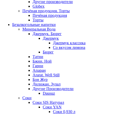
Другие производители
Globex
Печёная продукция. Торты
Печёная продукция
Торты
Безалкогольные напитки
Минеральная Вода
Джермук. Бюрег
Джермук
Джермук классика
Со вкусом лимона
Бюрег
Татни
Бжни. Ной
Гарни
Апаран
Ararat. Well Still
Бон Жур
Дилижан. Зулал
Другие Производители
Dausuz
Соки
Соки SIS Натурал
Соки YAN
Соки 0,930 л