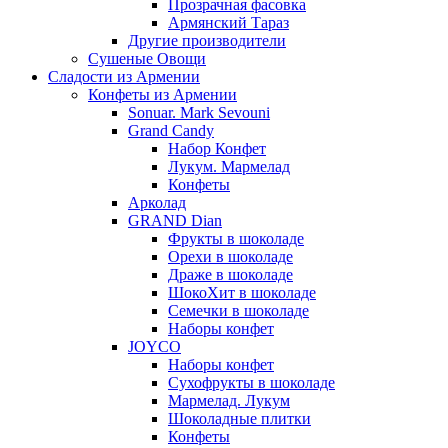
Прозрачная фасовка
Армянский Тараз
Другие производители
Сушеные Овощи
Сладости из Армении
Конфеты из Армении
Sonuar. Mark Sevouni
Grand Candy
Набор Конфет
Лукум. Мармелад
Конфеты
Арколад
GRAND Dian
Фрукты в шоколаде
Орехи в шоколаде
Драже в шоколаде
ШокоХит в шоколаде
Семечки в шоколаде
Наборы конфет
JOYCO
Наборы конфет
Сухофрукты в шоколаде
Мармелад. Лукум
Шоколадные плитки
Конфеты