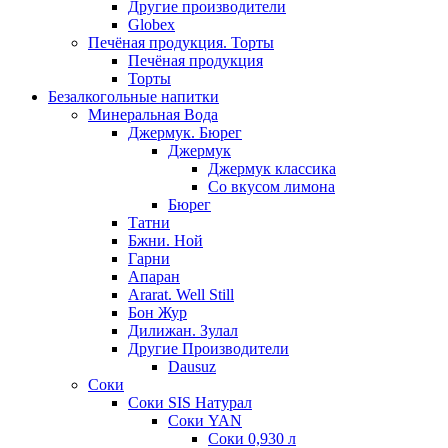
Другие производители
Globex
Печёная продукция. Торты
Печёная продукция
Торты
Безалкогольные напитки
Минеральная Вода
Джермук. Бюрег
Джермук
Джермук классика
Со вкусом лимона
Бюрег
Татни
Бжни. Ной
Гарни
Апаран
Ararat. Well Still
Бон Жур
Дилижан. Зулал
Другие Производители
Dausuz
Соки
Соки SIS Натурал
Соки YAN
Соки 0,930 л