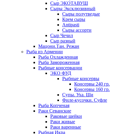
Сыр ЭКОТАВУШ
Сыры Эксклюзивный
Сыры полутведые
Крем сыры
Antipasti
Сыры ассорти
Сыр Чечил
Сыр разный
Мацони.Тан. Режан
Рыба из Армении
Рыба Охлажденная
Рыба Замороженная
Рыбные консервации
ЭКО ФУД
Рыбные консервы
Консервы 240 гр.
Консервы 160 гр.
Супы. Уха. Щи
Филе-кусочки. Суфле
Рыба Копченая
Раки Севанские
Раковые шейки
Раки живые
Раки варенные
Рыбная Икра