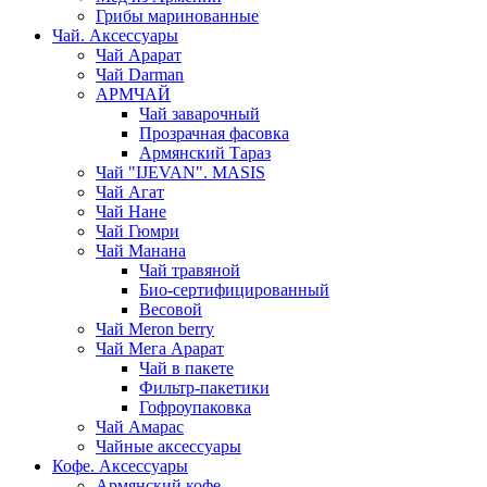
Грибы маринованные
Чай. Аксессуары
Чай Арарат
Чай Darman
АРМЧАЙ
Чай заварочный
Прозрачная фасовка
Армянский Тараз
Чай "IJEVAN". MASIS
Чай Агат
Чай Нане
Чай Гюмри
Чай Манана
Чай травяной
Био-сертифицированный
Весовой
Чай Meron berry
Чай Мега Арарат
Чай в пакете
Фильтр-пакетики
Гофроупаковка
Чай Амарас
Чайные аксессуары
Кофе. Аксессуары
Армянский кофе