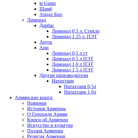
te Gusto
Шамб
Арцах Био
Лимонад
Дарбас
Лимонад 0,5 л. Стекло
Лимонад 1,25 л. ПЭТ
Ануш
Ани
Лимонад 0,5 л ст
Лимонад 0,5 л ПЭТ
Лимонад 1,0 л ПЭТ
Лимонад 1,5 л ПЭТ
Другие производители
Натахтари
Натахтари 0,5л
Натахтари 1,0л
Армянские книги
Новинки
История Армении
О Геноциде Армян
Книги об Армении
Иcкусство и культура
Поэзия Армении
Религия Армении