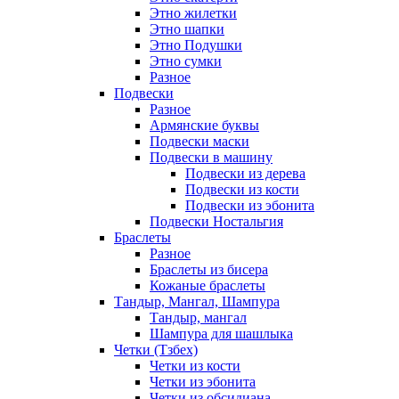
Этно жилетки
Этно шапки
Этно Подушки
Этно сумки
Разное
Подвески
Разное
Армянские буквы
Подвески маски
Подвески в машину
Подвески из дерева
Подвески из кости
Подвески из эбонита
Подвески Ностальгия
Браслеты
Разное
Браслеты из бисера
Кожаные браслеты
Тандыр, Мангал, Шампура
Тандыр, мангал
Шампура для шашлыка
Четки (Тзбех)
Четки из кости
Четки из эбонита
Четки из обсидиана