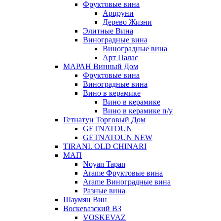
Фруктовые вина
Арцруни
Дерево Жизни
Элитные Вина
Виноградные вина
Виноградные вина
Арт Палас
МАРАН Винный Дом
Фруктовые вина
Виноградные вина
Вино в керамике
Вино в керамике
Вино в керамике п/у
Гетнатун Торговый Дом
GETNATOUN
GETNATOUN NEW
TIRANI. OLD CHINARI
МАП
Noyan Tapan
Arame Фруктовые вина
Arame Виноградные вина
Разные вина
Шаумян Вин
Воскевазский ВЗ
VOSKEVAZ