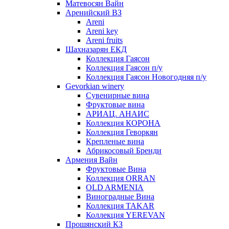
Матевосян Вайн
Аренийский ВЗ
Areni
Areni key
Areni fruits
Шахназарян ЕКД
Коллекция Гаясон
Коллекция Гаясон п/у
Коллекция Гаясон Новогодняя п/у
Gevorkian winery
Сувенирные вина
Фруктовые вина
АРИАЦ. АНАИС
Коллекция КОРОНА
Коллекция Геворкян
Крепленые вина
Абрикосовый Бренди
Армения Вайн
Фруктовые Вина
Коллекция ORRAN
OLD ARMENIA
Виноградные Вина
Коллекция TAKAR
Коллекция YEREVAN
Прошянский КЗ