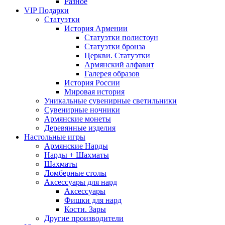
Разное
VIP Подарки
Статуэтки
История Армении
Статуэтки полистоун
Статуэтки бронза
Церкви. Статуэтки
Армянский алфавит
Галерея образов
История России
Мировая история
Уникальные сувенирные светильники
Сувенирные ночники
Армянские монеты
Деревянные изделия
Настольные игры
Армянские Нарды
Нарды + Шахматы
Шахматы
Ломберные столы
Аксессуары для нард
Аксессуары
Фишки для нард
Кости. Зары
Другие производители