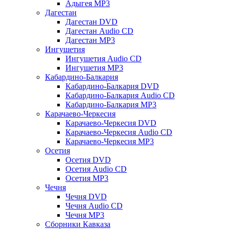
Адыгея MP3
Дагестан
Дагестан DVD
Дагестан Audio CD
Дагестан MP3
Ингушетия
Ингушетия Audio CD
Ингушетия MP3
Кабардино-Балкария
Кабардино-Балкария DVD
Кабардино-Балкария Audio CD
Кабардино-Балкария MP3
Карачаево-Черкесия
Карачаево-Черкесия DVD
Карачаево-Черкесия Audio CD
Карачаево-Черкесия MP3
Осетия
Осетия DVD
Осетия Audio CD
Осетия MP3
Чечня
Чечня DVD
Чечня Audio CD
Чечня MP3
Сборники Кавказа