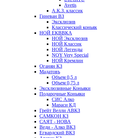
Avetis
А.К.З. классик
Гиневан ВЗ
Эксклюзив
Классический коньяк
НОЙ ЕКВВКА
НОЙ Эксклюзив
НОЙ Классик
НОЙ Легенды
NOY Very Speсial
НОЙ Кремлин
Оганян КЗ
Мадатовъ
Объем 0,5 л
Объем 0,75 л
Эксклюзивные Коньяки
Подарочные Коньяки
СИС Алко
Мараси КД
Грейт Велли АВКЗ
САМКОН КЗ
САЯТ - НОВА
Веди - Алко ВКЗ
Егвардский ВКЗ