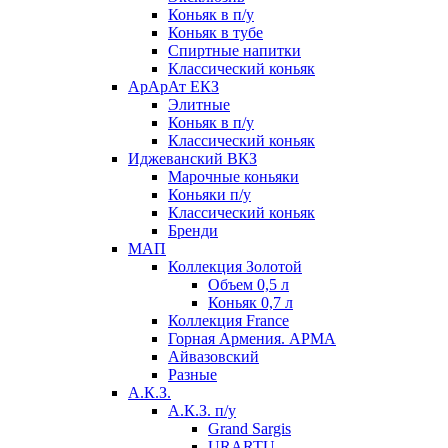
Коньяк в п/у
Коньяк в тубе
Спиртные напитки
Классический коньяк
АрАрАт ЕКЗ
Элитные
Коньяк в п/у
Классический коньяк
Иджеванский ВКЗ
Марочные коньяки
Коньяки п/у
Классический коньяк
Бренди
МАП
Коллекция Золотой
Объем 0,5 л
Коньяк 0,7 л
Коллекция France
Горная Армения. АРМА
Айвазовский
Разные
А.К.З.
А.К.З. п/у
Grand Sargis
URARTU