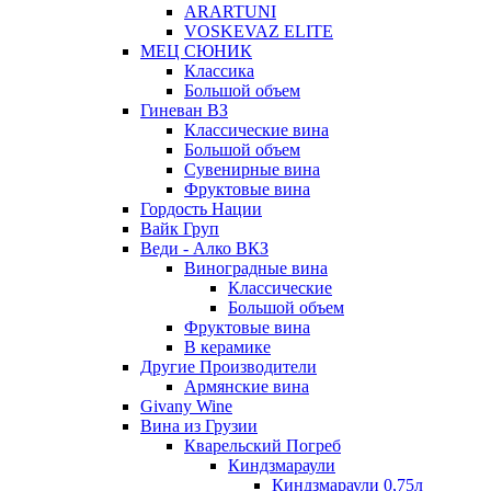
ARARTUNI
VOSKEVAZ ELITE
МЕЦ СЮНИК
Классика
Большой объем
Гиневан ВЗ
Классические вина
Большой объем
Сувенирные вина
Фруктовые вина
Гордость Нации
Вайк Груп
Веди - Алко ВКЗ
Виноградные вина
Классические
Большой объем
Фруктовые вина
В керамике
Другие Производители
Армянские вина
Givany Wine
Вина из Грузии
Кварельский Погреб
Киндзмараули
Киндзмараули 0,75л