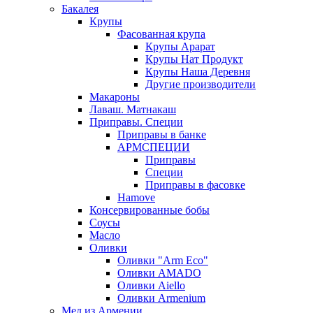
Бакалея
Крупы
Фасованная крупа
Крупы Арарат
Крупы Нат Продукт
Крупы Наша Деревня
Другие производители
Макароны
Лаваш. Матнакаш
Приправы. Специи
Приправы в банке
АРМСПЕЦИИ
Приправы
Специи
Приправы в фасовке
Hamove
Консервированные бобы
Соусы
Масло
Оливки
Оливки "Arm Eco"
Оливки AMADO
Оливки Aiello
Оливки Armenium
Мед из Армении