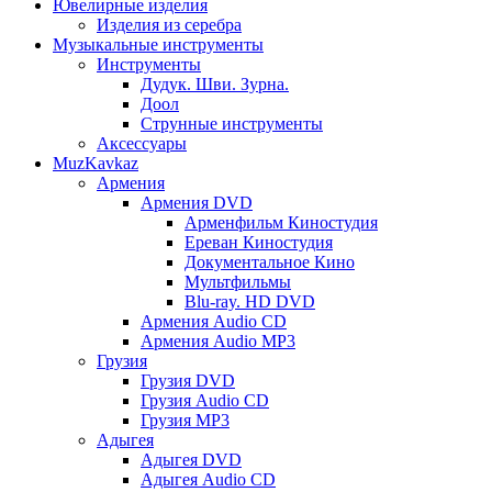
Ювелирные изделия
Изделия из серебра
Музыкальные инструменты
Инструменты
Дудук. Шви. Зурна.
Доол
Струнные инструменты
Аксессуары
MuzKavkaz
Армения
Армения DVD
Арменфильм Киностудия
Ереван Киностудия
Документальное Кино
Мультфильмы
Blu-ray. HD DVD
Армения Audio CD
Армения Audio MP3
Грузия
Грузия DVD
Грузия Audio CD
Грузия MP3
Адыгея
Адыгея DVD
Адыгея Audio CD