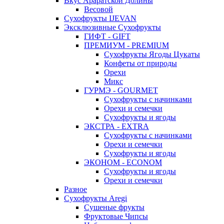
Вкус Араратской Долины
Весовой
Сухофрукты IJEVAN
Эксклюзивные Сухофрукты
ГИФТ - GIFT
ПРЕМИУМ - PREMIUM
Сухофрукты Ягоды Цукаты
Конфеты от природы
Орехи
Микс
ГУРМЭ - GOURMET
Сухофрукты с начинками
Орехи и семечки
Сухофрукты и ягоды
ЭКСТРА - EXTRA
Сухофрукты с начинками
Орехи и семечки
Сухофрукты и ягоды
ЭКОНОМ - ECONOM
Сухофрукты и ягоды
Орехи и семечки
Разное
Сухофрукты Aregi
Сушеные фрукты
Фруктовые Чипсы