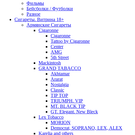
Фильмы
Бейсболки / Футболки
Разное
Сигареты. Витрина 18+
Армянские Сигареты
Cigaronne
Cigaronne
Tattoo by Cigaronne
Center
AMG
5th Street
Mackintosh
GRAND TABACCO
Akhtamar
Ararat
Nostalgia
Classic
TIP TOP
TRIUMPH. VIP
MT. BLACK TIP
GT. Elegant. New Bleck
Lex Tobacco
MORION
Democrat, SOPRANO, LEX, ALEX
Karelia and others