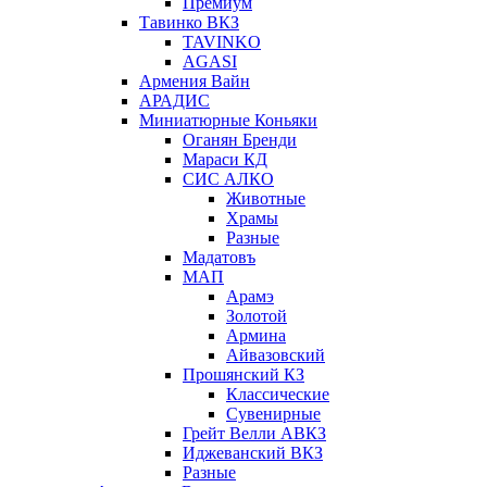
Премиум
Тавинко ВКЗ
TAVINKO
AGASI
Армения Вайн
АРАДИС
Миниатюрные Коньяки
Оганян Бренди
Мараси КД
СИС АЛКО
Животные
Храмы
Разные
Мадатовъ
МАП
Арамэ
Золотой
Армина
Айвазовский
Прошянский КЗ
Классические
Сувенирные
Грейт Велли АВКЗ
Иджеванский ВКЗ
Разные