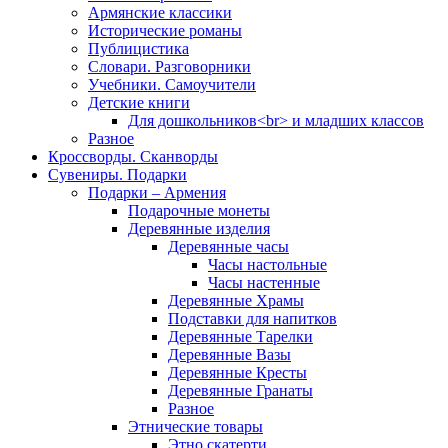
Армянские классики
Исторические романы
Публицистика
Словари. Разговорники
Учебники. Самоучители
Детские книги
Для дошкольников<br> и младших классов
Разное
Кроссворды. Сканворды
Сувениры. Подарки
Подарки – Армения
Подарочные монеты
Деревянные изделия
Деревянные часы
Часы настольные
Часы настенные
Деревянные Храмы
Подставки для напитков
Деревянные Тарелки
Деревянные Вазы
Деревянные Кресты
Деревянные Гранаты
Разное
Этнические товары
Этно скатерти