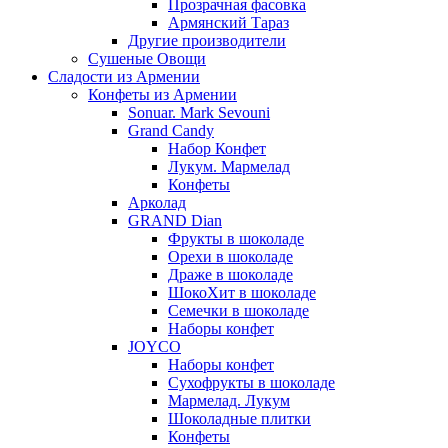
Прозрачная фасовка
Армянский Тараз
Другие производители
Сушеные Овощи
Сладости из Армении
Конфеты из Армении
Sonuar. Mark Sevouni
Grand Candy
Набор Конфет
Лукум. Мармелад
Конфеты
Арколад
GRAND Dian
Фрукты в шоколаде
Орехи в шоколаде
Драже в шоколаде
ШокоХит в шоколаде
Семечки в шоколаде
Наборы конфет
JOYCO
Наборы конфет
Сухофрукты в шоколаде
Мармелад. Лукум
Шоколадные плитки
Конфеты