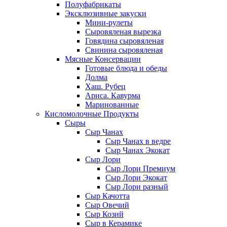
Полуфабрикаты
Эксклюзивные закуски
Мини-рулеты
Сыровяленая вырезка
Говядина сыровяленая
Свинина сыровяленая
Мясные Консервации
Готовые блюда и обеды
Долма
Хаш. Рубец
Ариса. Кавурма
Маринованные
Кисломолочные Продукты
Сыры
Сыр Чанах
Сыр Чанах в ведре
Сыр Чанах Экокат
Сыр Лори
Сыр Лори Премиум
Сыр Лори Экокат
Сыр Лори разный
Сыр Качотта
Сыр Овечий
Сыр Козий
Сыр в Керамике