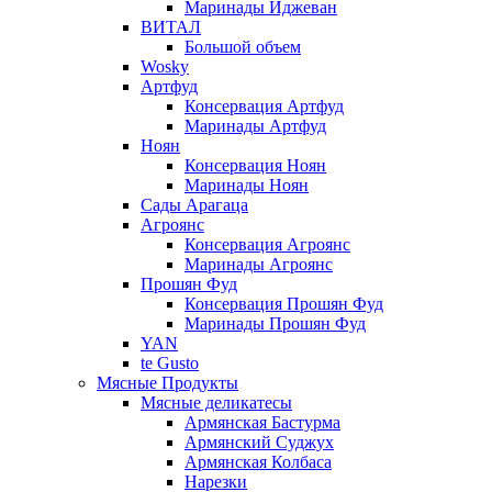
Маринады Иджеван
ВИТАЛ
Большой объем
Wosky
Артфуд
Консервация Артфуд
Маринады Артфуд
Ноян
Консервация Ноян
Маринады Ноян
Сады Арагаца
Агроянс
Консервация Агроянс
Маринады Агроянс
Прошян Фуд
Консервация Прошян Фуд
Маринады Прошян Фуд
YAN
te Gusto
Мясные Продукты
Мясные деликатесы
Армянская Бастурма
Армянский Суджух
Армянская Колбаса
Нарезки