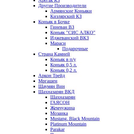
Арегак КЗ
Другие Производители
Армянские Коньяки
Кизлярский КЗ
Коньяк в Бочке
Гиневан ВЗ
Коньяк "СИС АЛКО"
Иджеванский ВКЗ
Мараси
Подарочные
Страна Камней
Коньяк в п/у
Коньяк 0,5 л.
Коньяк 0,2 л.
Аркон Трейд
Мргашен
Шаумян Вин
Шахназарян ВКД
Шахназарян
ГАЯСОН
Жемчужина
Мозаика
Mustang. Black Mountain
Platinum Mountain
Parakar