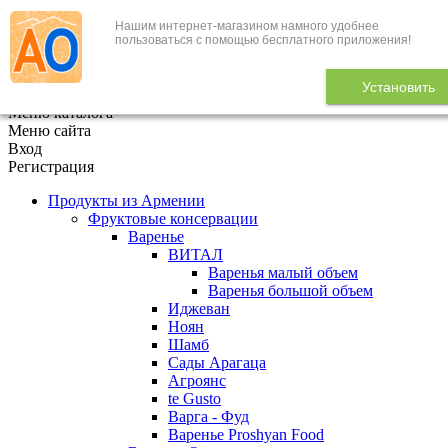
Нашим интернет-магазином намного удобнее
+7 (495) 646-888-1
пользоваться с помощью бесплатного приложения!
В корзине
0
товаров
Установить
x
Меню каталога
Меню сайта
Вход
Регистрация
Продукты из Армении
Фруктовые консервации
Варенье
ВИТАЛ
Варенья малый объем
Варенья большой объем
Иджеван
Ноян
Шамб
Сады Арагаца
Агроянс
te Gusto
Варга - Фуд
Варенье Proshyan Food