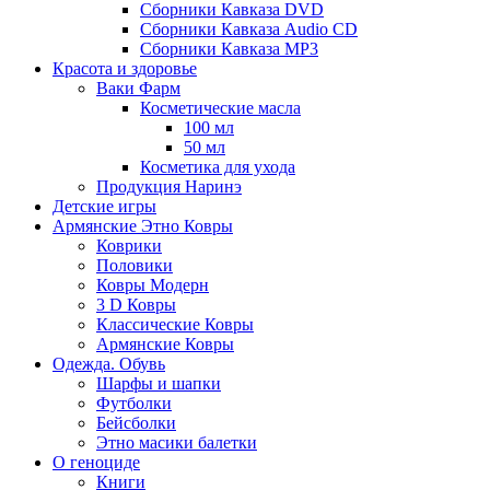
Сборники Кавказа DVD
Сборники Кавказа Audio CD
Сборники Кавказа MP3
Красота и здоровье
Ваки Фарм
Косметические масла
100 мл
50 мл
Косметика для ухода
Продукция Наринэ
Детские игры
Армянские Этно Ковры
Коврики
Половики
Ковры Модерн
3 D Ковры
Классические Ковры
Армянские Ковры
Одежда. Обувь
Шарфы и шапки
Футболки
Бейсболки
Этно масики балетки
О геноциде
Книги