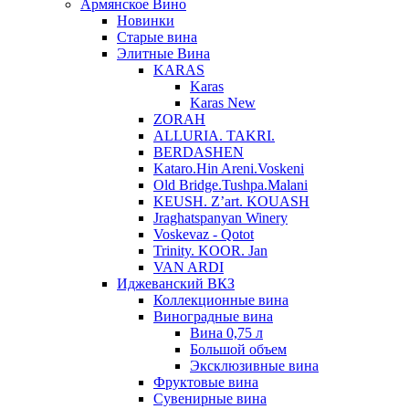
Армянское Вино
Новинки
Старые вина
Элитные Вина
KARAS
Karas
Karas New
ZORAH
ALLURIA. TAKRI.
BERDASHEN
Kataro.Hin Areni.Voskeni
Old Bridge.Tushpa.Malani
KEUSH. Z’art. KOUASH
Jraghatspanyan Winery
Voskevaz - Qotot
Trinity. KOOR. Jan
VAN ARDI
Иджеванский ВКЗ
Коллекционные вина
Виноградные вина
Вина 0,75 л
Большой объем
Эксклюзивные вина
Фруктовые вина
Cувенирные вина