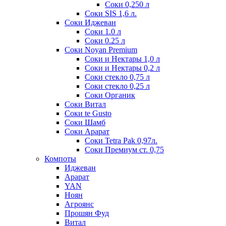
Соки 0,250 л
Соки SIS 1,6 л.
Соки Иджеван
Соки 1.0 л
Соки 0.25 л
Соки Noyan Premium
Соки и Нектары 1,0 л
Соки и Нектары 0,2 л
Соки стекло 0,75 л
Соки стекло 0,25 л
Соки Органик
Соки Витал
Соки te Gusto
Соки Шамб
Соки Арарат
Соки Tetra Pak 0,97л.
Соки Премиум ст. 0,75
Компоты
Иджеван
Арарат
YAN
Ноян
Агроянс
Прошян Фуд
Витал