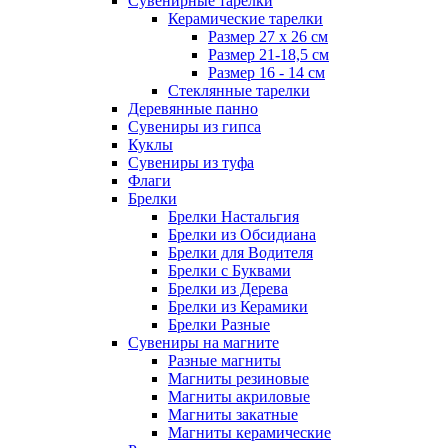
Сувенирные тарелки
Керамические тарелки
Размер 27 х 26 см
Размер 21-18,5 см
Размер 16 - 14 см
Стеклянные тарелки
Деревянные панно
Сувениры из гипса
Куклы
Сувениры из туфа
Флаги
Брелки
Брелки Настальгия
Брелки из Обсидиана
Брелки для Водителя
Брелки с Буквами
Брелки из Дерева
Брелки из Керамики
Брелки Разные
Сувениры на магните
Разные магниты
Магниты резиновые
Магниты акриловые
Магниты закатные
Магниты керамические