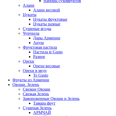
Наборы сухофруктов
Алани
Алани весовой
Цукаты
Цукаты фруктовые
Цукаты разные
Сушеные ягоды
Чурчхела
Дары Армении
Ануш
Фруктовая пастила
Пастила te Gusto
Разное
Орехи
Орехи весовые
Орехи в меду
Te Gusto
Фрукты из Армении
Овощи. Зелень
Свежие Овощи
Свежая Зелень
Замороженные Овощи и Зелень
Тамара фрут
Сушеная Зелень
АРМЧАЙ