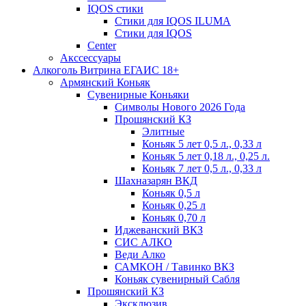
IQOS стики
Стики для IQOS ILUMA
Стики для IQOS
Сenter
Акссессуары
Алкоголь Витрина ЕГАИС 18+
Армянский Коньяк
Сувенирные Коньяки
Символы Нового 2026 Года
Прошянский КЗ
Элитные
Коньяк 5 лет 0,5 л., 0,33 л
Коньяк 5 лет 0,18 л., 0,25 л.
Коньяк 7 лет 0,5 л., 0,33 л
Шахназарян ВКД
Коньяк 0,5 л
Коньяк 0,25 л
Коньяк 0,70 л
Иджеванский ВКЗ
СИС АЛКО
Веди Алко
САМКОН / Тавинко ВКЗ
Коньяк сувенирный Сабля
Прошянский КЗ
Эксклюзив