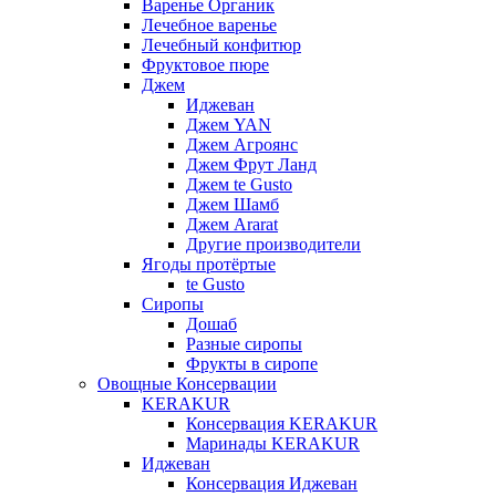
Варенье Органик
Лечебное варенье
Лечебный конфитюр
Фруктовое пюре
Джем
Иджеван
Джем YAN
Джем Агроянс
Джем Фрут Ланд
Джем te Gusto
Джем Шамб
Джем Ararat
Другие производители
Ягоды протёртые
te Gusto
Сиропы
Дошаб
Разные сиропы
Фрукты в сиропе
Овощные Консервации
KERAKUR
Консервация KERAKUR
Маринады KERAKUR
Иджеван
Консервация Иджеван