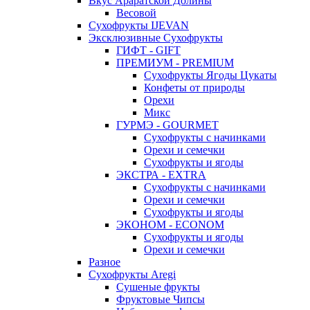
Вкус Араратской Долины
Весовой
Сухофрукты IJEVAN
Эксклюзивные Сухофрукты
ГИФТ - GIFT
ПРЕМИУМ - PREMIUM
Сухофрукты Ягоды Цукаты
Конфеты от природы
Орехи
Микс
ГУРМЭ - GOURMET
Сухофрукты с начинками
Орехи и семечки
Сухофрукты и ягоды
ЭКСТРА - EXTRA
Сухофрукты с начинками
Орехи и семечки
Сухофрукты и ягоды
ЭКОНОМ - ECONOM
Сухофрукты и ягоды
Орехи и семечки
Разное
Сухофрукты Aregi
Сушеные фрукты
Фруктовые Чипсы