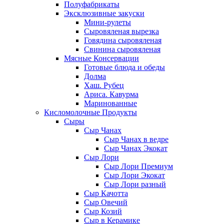
Полуфабрикаты
Эксклюзивные закуски
Мини-рулеты
Сыровяленая вырезка
Говядина сыровяленая
Свинина сыровяленая
Мясные Консервации
Готовые блюда и обеды
Долма
Хаш. Рубец
Ариса. Кавурма
Маринованные
Кисломолочные Продукты
Сыры
Сыр Чанах
Сыр Чанах в ведре
Сыр Чанах Экокат
Сыр Лори
Сыр Лори Премиум
Сыр Лори Экокат
Сыр Лори разный
Сыр Качотта
Сыр Овечий
Сыр Козий
Сыр в Керамике