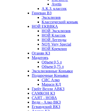
Avetis
А.К.З. классик
Гиневан ВЗ
Эксклюзив
Классический коньяк
НОЙ ЕКВВКА
НОЙ Эксклюзив
НОЙ Классик
НОЙ Легенды
NOY Very Speсial
НОЙ Кремлин
Оганян КЗ
Мадатовъ
Объем 0,5 л
Объем 0,75 л
Эксклюзивные Коньяки
Подарочные Коньяки
СИС Алко
Мараси КД
Грейт Велли АВКЗ
САМКОН КЗ
САЯТ - НОВА
Веди - Алко ВКЗ
Егвардский ВКЗ