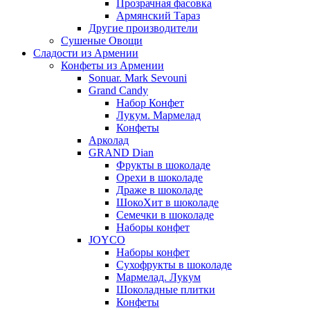
Прозрачная фасовка
Армянский Тараз
Другие производители
Сушеные Овощи
Сладости из Армении
Конфеты из Армении
Sonuar. Mark Sevouni
Grand Candy
Набор Конфет
Лукум. Мармелад
Конфеты
Арколад
GRAND Dian
Фрукты в шоколаде
Орехи в шоколаде
Драже в шоколаде
ШокоХит в шоколаде
Семечки в шоколаде
Наборы конфет
JOYCO
Наборы конфет
Сухофрукты в шоколаде
Мармелад. Лукум
Шоколадные плитки
Конфеты