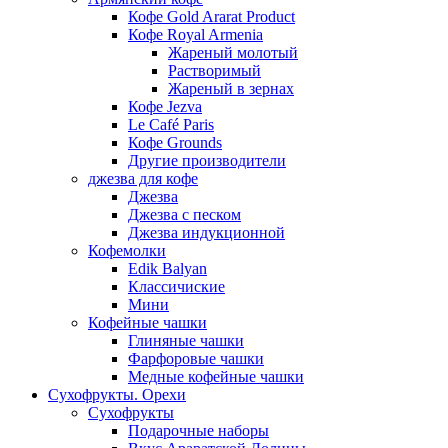
Кофе Gold Ararat Product
Кофе Royal Armenia
Жареный молотый
Растворимый
Жареный в зернах
Кофе Jezva
Le Café Paris
Кофе Grounds
Другие производители
джезва для кофе
Джезва
Джезва с песком
Джезва индукционной
Кофемолки
Edik Balyan
Классичиские
Мини
Кофейные чашки
Глиняные чашки
Фарфоровые чашки
Медные кофейные чашки
Сухофрукты. Орехи
Сухофрукты
Подарочные наборы