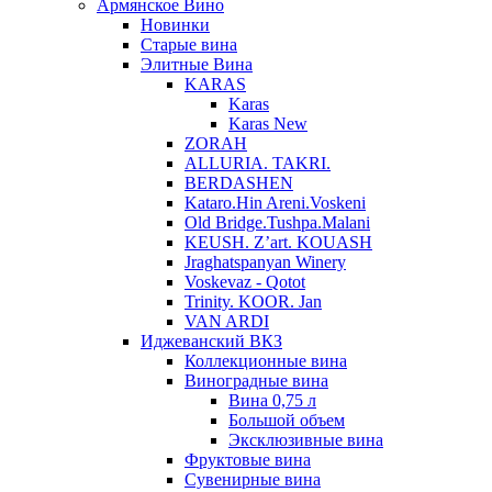
Армянское Вино
Новинки
Старые вина
Элитные Вина
KARAS
Karas
Karas New
ZORAH
ALLURIA. TAKRI.
BERDASHEN
Kataro.Hin Areni.Voskeni
Old Bridge.Tushpa.Malani
KEUSH. Z’art. KOUASH
Jraghatspanyan Winery
Voskevaz - Qotot
Trinity. KOOR. Jan
VAN ARDI
Иджеванский ВКЗ
Коллекционные вина
Виноградные вина
Вина 0,75 л
Большой объем
Эксклюзивные вина
Фруктовые вина
Cувенирные вина