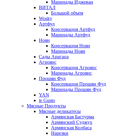
Маринады Иджеван
ВИТАЛ
Большой объем
Wosky
Артфуд
Консервация Артфуд
Маринады Артфуд
Ноян
Консервация Ноян
Маринады Ноян
Сады Арагаца
Агроянс
Консервация Агроянс
Маринады Агроянс
Прошян Фуд
Консервация Прошян Фуд
Маринады Прошян Фуд
YAN
te Gusto
Мясные Продукты
Мясные деликатесы
Армянская Бастурма
Армянский Суджух
Армянская Колбаса
Нарезки