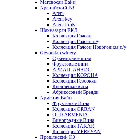
Матевосян Вайн
Аренийский ВЗ
Areni
Areni key
Areni fruits
Шахназарян ЕКД
Коллекция Гаясон
Коллекция Гаясон п/у
Коллекция Гаясон Новогодняя п/у
Gevorkian winery
Сувенирные вина
Фруктовые вина
АРИАЦ. АНАИС
Коллекция КОРОНА
Коллекция Геворкян
Крепленые вина
Абрикосовый Бренди
Армения Вайн
Фруктовые Вина
Коллекция ORRAN
OLD ARMENIA
Виноградные Вина
Коллекция TAKAR
Коллекция YEREVAN
Прошянский КЗ