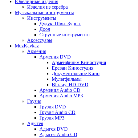
Ювелирные изделия
Изделия из серебра
Музыкальные инструменты
Инструменты
Дудук. Шви. Зурна.
Доол
Струнные инструменты
Аксессуары
MuzKavkaz
Армения
Армения DVD
Арменфильм Киностудия
Ереван Киностудия
Документальное Кино
Мультфильмы
Blu-ray. HD DVD
Армения Audio CD
Армения Audio MP3
Грузия
Грузия DVD
Грузия Audio CD
Грузия MP3
Адыгея
Адыгея DVD
Адыгея Audio CD