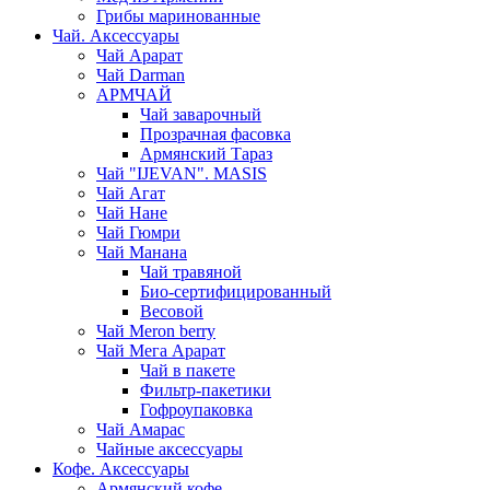
Грибы маринованные
Чай. Аксессуары
Чай Арарат
Чай Darman
АРМЧАЙ
Чай заварочный
Прозрачная фасовка
Армянский Тараз
Чай "IJEVAN". MASIS
Чай Агат
Чай Нане
Чай Гюмри
Чай Манана
Чай травяной
Био-сертифицированный
Весовой
Чай Meron berry
Чай Мега Арарат
Чай в пакете
Фильтр-пакетики
Гофроупаковка
Чай Амарас
Чайные аксессуары
Кофе. Аксессуары
Армянский кофе