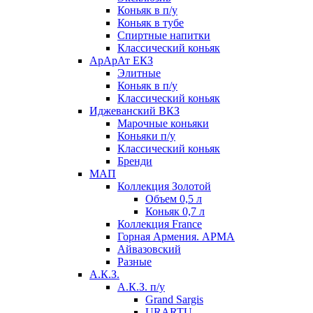
Коньяк в п/у
Коньяк в тубе
Спиртные напитки
Классический коньяк
АрАрАт ЕКЗ
Элитные
Коньяк в п/у
Классический коньяк
Иджеванский ВКЗ
Марочные коньяки
Коньяки п/у
Классический коньяк
Бренди
МАП
Коллекция Золотой
Объем 0,5 л
Коньяк 0,7 л
Коллекция France
Горная Армения. АРМА
Айвазовский
Разные
А.К.З.
А.К.З. п/у
Grand Sargis
URARTU