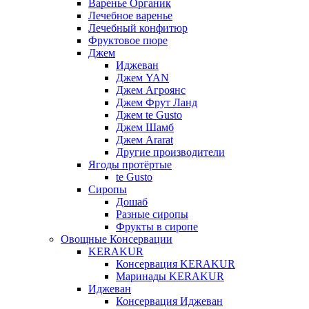
Варенье Органик
Лечебное варенье
Лечебный конфитюр
Фруктовое пюре
Джем
Иджеван
Джем YAN
Джем Агроянс
Джем Фрут Ланд
Джем te Gusto
Джем Шамб
Джем Ararat
Другие производители
Ягоды протёртые
te Gusto
Сиропы
Дошаб
Разные сиропы
Фрукты в сиропе
Овощные Консервации
KERAKUR
Консервация KERAKUR
Маринады KERAKUR
Иджеван
Консервация Иджеван