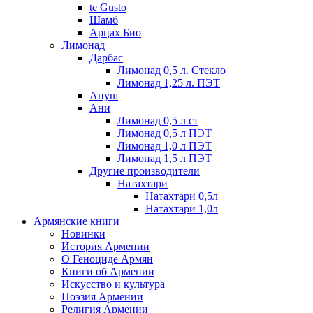
te Gusto
Шамб
Арцах Био
Лимонад
Дарбас
Лимонад 0,5 л. Стекло
Лимонад 1,25 л. ПЭТ
Ануш
Ани
Лимонад 0,5 л ст
Лимонад 0,5 л ПЭТ
Лимонад 1,0 л ПЭТ
Лимонад 1,5 л ПЭТ
Другие производители
Натахтари
Натахтари 0,5л
Натахтари 1,0л
Армянские книги
Новинки
История Армении
О Геноциде Армян
Книги об Армении
Иcкусство и культура
Поэзия Армении
Религия Армении