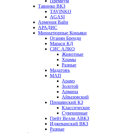
Премиум
Тавинко ВКЗ
TAVINKO
AGASI
Армения Вайн
АРАДИС
Миниатюрные Коньяки
Оганян Бренди
Мараси КД
СИС АЛКО
Животные
Храмы
Разные
Мадатовъ
МАП
Арамэ
Золотой
Армина
Айвазовский
Прошянский КЗ
Классические
Сувенирные
Грейт Велли АВКЗ
Иджеванский ВКЗ
Разные