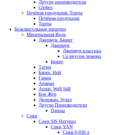
Другие производители
Globex
Печёная продукция. Торты
Печёная продукция
Торты
Безалкогольные напитки
Минеральная Вода
Джермук. Бюрег
Джермук
Джермук классика
Со вкусом лимона
Бюрег
Татни
Бжни. Ной
Гарни
Апаран
Ararat. Well Still
Бон Жур
Дилижан. Зулал
Другие Производители
Dausuz
Соки
Соки SIS Натурал
Соки YAN
Соки 0,930 л