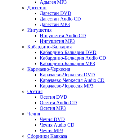
Адыгея MP3
Дагестан
Дагестан DVD
Дагестан Audio CD
Дагестан MP3
Ингушетия
Ингушетия Audio CD
Ингушетия MP3
Кабардино-Балкария
Кабардино-Балкария DVD
Кабардино-Балкария Audio CD
Кабардино-Балкария MP3
Карачаево-Черкесия
Карачаево-Черкесия DVD
Карачаево-Черкесия Audio CD
Карачаево-Черкесия MP3
Осетия
Осетия DVD
Осетия Audio CD
Осетия MP3
Чечня
Чечня DVD
Чечня Audio CD
Чечня MP3
Сборники Кавказа