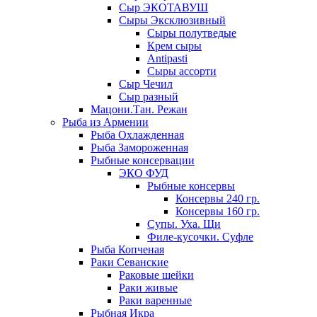
Сыр ЭКОТАВУШ
Сыры Эксклюзивный
Сыры полутведые
Крем сыры
Antipasti
Сыры ассорти
Сыр Чечил
Сыр разный
Мацони.Тан. Режан
Рыба из Армении
Рыба Охлажденная
Рыба Замороженная
Рыбные консервации
ЭКО ФУД
Рыбные консервы
Консервы 240 гр.
Консервы 160 гр.
Супы. Уха. Щи
Филе-кусочки. Суфле
Рыба Копченая
Раки Севанские
Раковые шейки
Раки живые
Раки варенные
Рыбная Икра