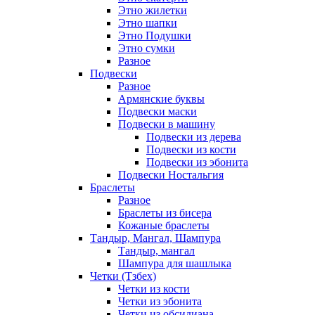
Этно жилетки
Этно шапки
Этно Подушки
Этно сумки
Разное
Подвески
Разное
Армянские буквы
Подвески маски
Подвески в машину
Подвески из дерева
Подвески из кости
Подвески из эбонита
Подвески Ностальгия
Браслеты
Разное
Браслеты из бисера
Кожаные браслеты
Тандыр, Мангал, Шампура
Тандыр, мангал
Шампура для шашлыка
Четки (Тзбех)
Четки из кости
Четки из эбонита
Четки из обсидиана