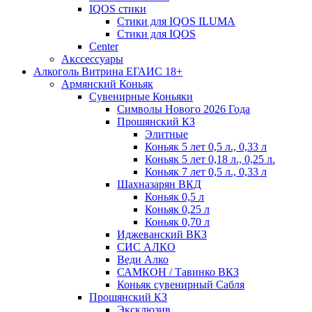
IQOS стики
Стики для IQOS ILUMA
Стики для IQOS
Сenter
Акссессуары
Алкоголь Витрина ЕГАИС 18+
Армянский Коньяк
Сувенирные Коньяки
Символы Нового 2026 Года
Прошянский КЗ
Элитные
Коньяк 5 лет 0,5 л., 0,33 л
Коньяк 5 лет 0,18 л., 0,25 л.
Коньяк 7 лет 0,5 л., 0,33 л
Шахназарян ВКД
Коньяк 0,5 л
Коньяк 0,25 л
Коньяк 0,70 л
Иджеванский ВКЗ
СИС АЛКО
Веди Алко
САМКОН / Тавинко ВКЗ
Коньяк сувенирный Сабля
Прошянский КЗ
Эксклюзив