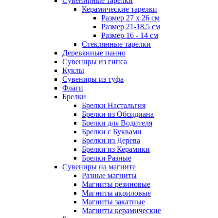
Сувенирные тарелки
Керамические тарелки
Размер 27 х 26 см
Размер 21-18,5 см
Размер 16 - 14 см
Стеклянные тарелки
Деревянные панно
Сувениры из гипса
Куклы
Сувениры из туфа
Флаги
Брелки
Брелки Настальгия
Брелки из Обсидиана
Брелки для Водителя
Брелки с Буквами
Брелки из Дерева
Брелки из Керамики
Брелки Разные
Сувениры на магните
Разные магниты
Магниты резиновые
Магниты акриловые
Магниты закатные
Магниты керамические