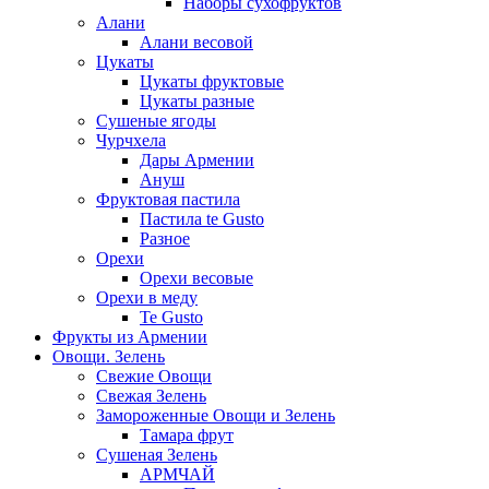
Наборы сухофруктов
Алани
Алани весовой
Цукаты
Цукаты фруктовые
Цукаты разные
Сушеные ягоды
Чурчхела
Дары Армении
Ануш
Фруктовая пастила
Пастила te Gusto
Разное
Орехи
Орехи весовые
Орехи в меду
Te Gusto
Фрукты из Армении
Овощи. Зелень
Свежие Овощи
Свежая Зелень
Замороженные Овощи и Зелень
Тамара фрут
Сушеная Зелень
АРМЧАЙ