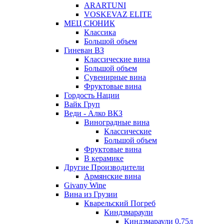
ARARTUNI
VOSKEVAZ ELITE
МЕЦ СЮНИК
Классика
Большой объем
Гиневан ВЗ
Классические вина
Большой объем
Сувенирные вина
Фруктовые вина
Гордость Нации
Вайк Груп
Веди - Алко ВКЗ
Виноградные вина
Классические
Большой объем
Фруктовые вина
В керамике
Другие Производители
Армянские вина
Givany Wine
Вина из Грузии
Кварельский Погреб
Киндзмараули
Киндзмараули 0,75л