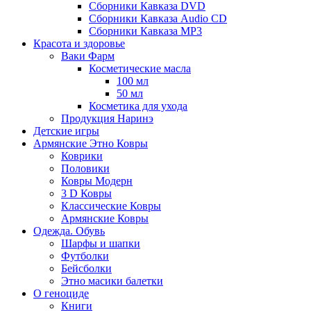
Сборники Кавказа DVD
Сборники Кавказа Audio CD
Сборники Кавказа MP3
Красота и здоровье
Ваки Фарм
Косметические масла
100 мл
50 мл
Косметика для ухода
Продукция Наринэ
Детские игры
Армянские Этно Ковры
Коврики
Половики
Ковры Модерн
3 D Ковры
Классические Ковры
Армянские Ковры
Одежда. Обувь
Шарфы и шапки
Футболки
Бейсболки
Этно масики балетки
О геноциде
Книги