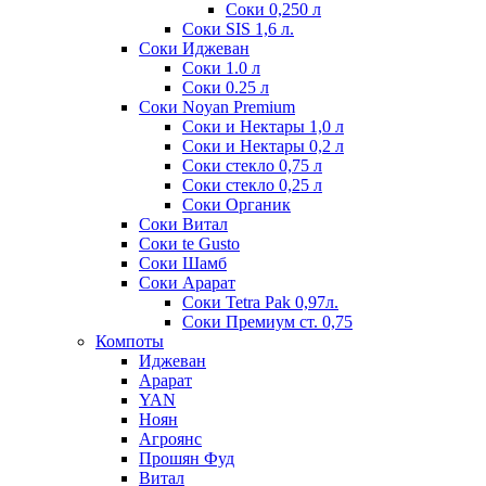
Соки 0,250 л
Соки SIS 1,6 л.
Соки Иджеван
Соки 1.0 л
Соки 0.25 л
Соки Noyan Premium
Соки и Нектары 1,0 л
Соки и Нектары 0,2 л
Соки стекло 0,75 л
Соки стекло 0,25 л
Соки Органик
Соки Витал
Соки te Gusto
Соки Шамб
Соки Арарат
Соки Tetra Pak 0,97л.
Соки Премиум ст. 0,75
Компоты
Иджеван
Арарат
YAN
Ноян
Агроянс
Прошян Фуд
Витал