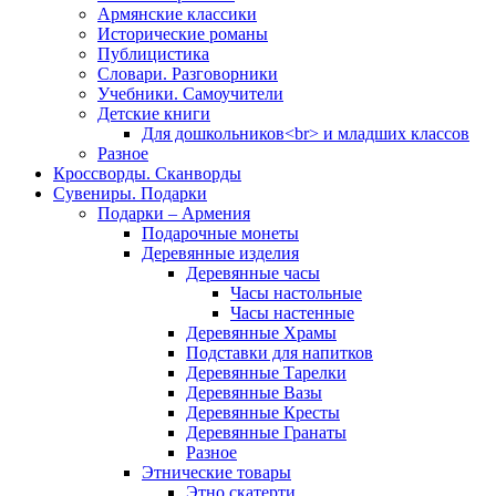
Армянские классики
Исторические романы
Публицистика
Словари. Разговорники
Учебники. Самоучители
Детские книги
Для дошкольников<br> и младших классов
Разное
Кроссворды. Сканворды
Сувениры. Подарки
Подарки – Армения
Подарочные монеты
Деревянные изделия
Деревянные часы
Часы настольные
Часы настенные
Деревянные Храмы
Подставки для напитков
Деревянные Тарелки
Деревянные Вазы
Деревянные Кресты
Деревянные Гранаты
Разное
Этнические товары
Этно скатерти