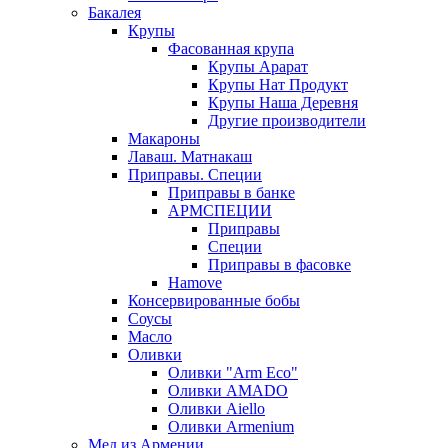
Бакалея
Крупы
Фасованная крупа
Крупы Арарат
Крупы Нат Продукт
Крупы Наша Деревня
Другие производители
Макароны
Лаваш. Матнакаш
Приправы. Специи
Приправы в банке
АРМСПЕЦИИ
Приправы
Специи
Приправы в фасовке
Hamove
Консервированные бобы
Соусы
Масло
Оливки
Оливки "Arm Eco"
Оливки AMADO
Оливки Aiello
Оливки Armenium
Мед из Армении