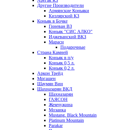
Арегак КЗ
Другие Производители
Армянские Коньяки
Кизлярский КЗ
Коньяк в Бочке
Гиневан ВЗ
Коньяк "СИС АЛКО"
Иджеванский ВКЗ
Мараси
Подарочные
Страна Камней
Коньяк в п/у
Коньяк 0,5 л.
Коньяк 0,2 л.
Аркон Трейд
Мргашен
Шаумян Вин
Шахназарян ВКД
Шахназарян
ГАЯСОН
Жемчужина
Мозаика
Mustang. Black Mountain
Platinum Mountain
Parakar