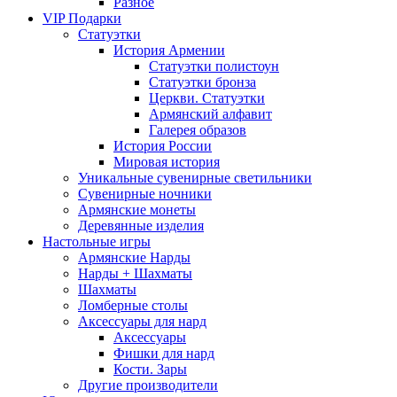
Разное
VIP Подарки
Статуэтки
История Армении
Статуэтки полистоун
Статуэтки бронза
Церкви. Статуэтки
Армянский алфавит
Галерея образов
История России
Мировая история
Уникальные сувенирные светильники
Сувенирные ночники
Армянские монеты
Деревянные изделия
Настольные игры
Армянские Нарды
Нарды + Шахматы
Шахматы
Ломберные столы
Аксессуары для нард
Аксессуары
Фишки для нард
Кости. Зары
Другие производители