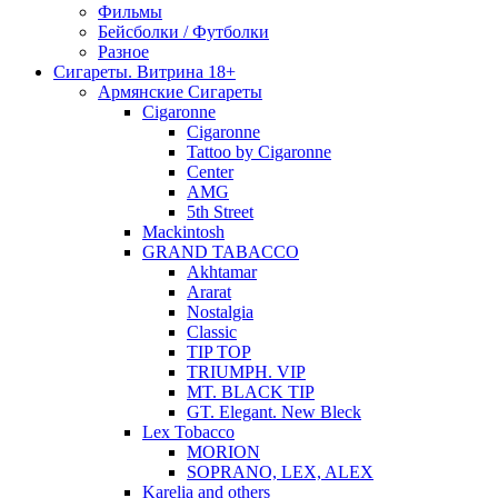
Фильмы
Бейсболки / Футболки
Разное
Сигареты. Витрина 18+
Армянские Сигареты
Cigaronne
Cigaronne
Tattoo by Cigaronne
Center
AMG
5th Street
Mackintosh
GRAND TABACCO
Akhtamar
Ararat
Nostalgia
Classic
TIP TOP
TRIUMPH. VIP
MT. BLACK TIP
GT. Elegant. New Bleck
Lex Tobacco
MORION
SOPRANO, LEX, ALEX
Karelia and others