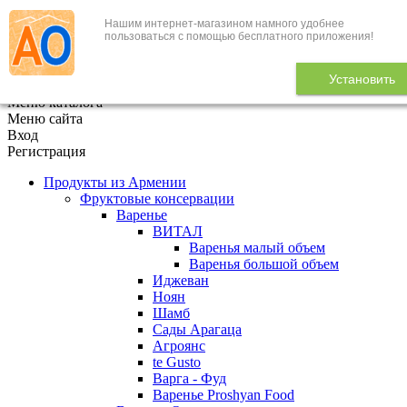
Нашим интернет-магазином намного удобнее
+7 (495) 646-888-1
пользоваться с помощью бесплатного приложения!
В корзине
0
товаров
Установить
x
Меню каталога
Меню сайта
Вход
Регистрация
Продукты из Армении
Фруктовые консервации
Варенье
ВИТАЛ
Варенья малый объем
Варенья большой объем
Иджеван
Ноян
Шамб
Сады Арагаца
Агроянс
te Gusto
Варга - Фуд
Варенье Proshyan Food