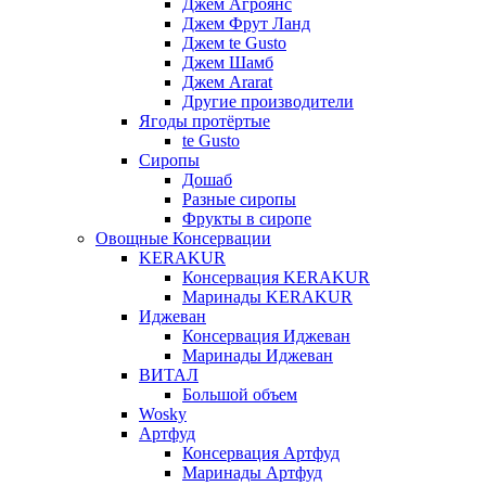
Джем Агроянс
Джем Фрут Ланд
Джем te Gusto
Джем Шамб
Джем Ararat
Другие производители
Ягоды протёртые
te Gusto
Сиропы
Дошаб
Разные сиропы
Фрукты в сиропе
Овощные Консервации
KERAKUR
Консервация KERAKUR
Маринады KERAKUR
Иджеван
Консервация Иджеван
Маринады Иджеван
ВИТАЛ
Большой объем
Wosky
Артфуд
Консервация Артфуд
Маринады Артфуд