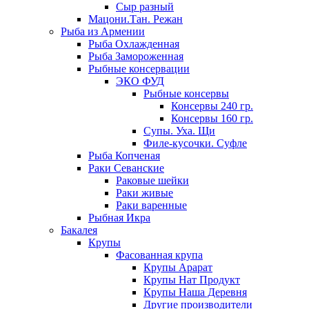
Сыр разный
Мацони.Тан. Режан
Рыба из Армении
Рыба Охлажденная
Рыба Замороженная
Рыбные консервации
ЭКО ФУД
Рыбные консервы
Консервы 240 гр.
Консервы 160 гр.
Супы. Уха. Щи
Филе-кусочки. Суфле
Рыба Копченая
Раки Севанские
Раковые шейки
Раки живые
Раки варенные
Рыбная Икра
Бакалея
Крупы
Фасованная крупа
Крупы Арарат
Крупы Нат Продукт
Крупы Наша Деревня
Другие производители