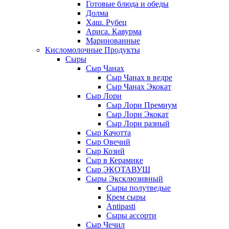
Готовые блюда и обеды
Долма
Хаш. Рубец
Ариса. Кавурма
Маринованные
Кисломолочные Продукты
Сыры
Сыр Чанах
Сыр Чанах в ведре
Сыр Чанах Экокат
Сыр Лори
Сыр Лори Премиум
Сыр Лори Экокат
Сыр Лори разный
Сыр Качотта
Сыр Овечий
Сыр Козий
Сыр в Керамике
Сыр ЭКОТАВУШ
Сыры Эксклюзивный
Сыры полутведые
Крем сыры
Antipasti
Сыры ассорти
Сыр Чечил