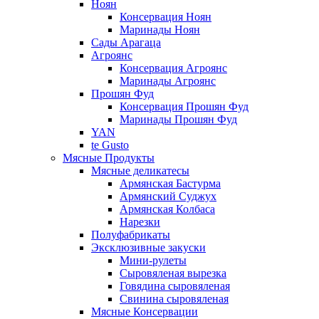
Ноян
Консервация Ноян
Маринады Ноян
Сады Арагаца
Агроянс
Консервация Агроянс
Маринады Агроянс
Прошян Фуд
Консервация Прошян Фуд
Маринады Прошян Фуд
YAN
te Gusto
Мясные Продукты
Мясные деликатесы
Армянская Бастурма
Армянский Суджух
Армянская Колбаса
Нарезки
Полуфабрикаты
Эксклюзивные закуски
Мини-рулеты
Сыровяленая вырезка
Говядина сыровяленая
Свинина сыровяленая
Мясные Консервации