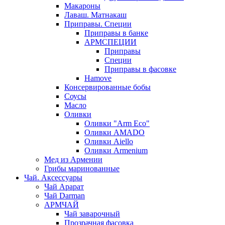
Макароны
Лаваш. Матнакаш
Приправы. Специи
Приправы в банке
АРМСПЕЦИИ
Приправы
Специи
Приправы в фасовке
Hamove
Консервированные бобы
Соусы
Масло
Оливки
Оливки "Arm Eco"
Оливки AMADO
Оливки Aiello
Оливки Armenium
Мед из Армении
Грибы маринованные
Чай. Аксессуары
Чай Арарат
Чай Darman
АРМЧАЙ
Чай заварочный
Прозрачная фасовка