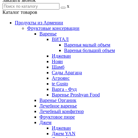
Заказать звонок
x
Каталог товаров
Продукты из Армении
Фруктовые консервации
Варенье
ВИТАЛ
Варенья малый объем
Варенья большой объем
Иджеван
Ноян
Шамб
Сады Арагаца
Агроянс
te Gusto
Варга - Фуд
Варенье Proshyan Food
Варенье Органик
Лечебное варенье
Лечебный конфитюр
Фруктовое пюре
Джем
Иджеван
Джем YAN