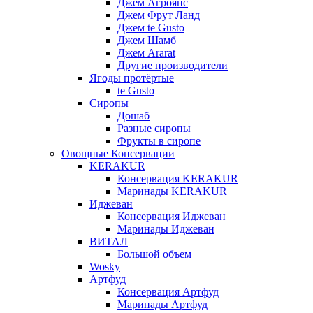
Джем Агроянс
Джем Фрут Ланд
Джем te Gusto
Джем Шамб
Джем Ararat
Другие производители
Ягоды протёртые
te Gusto
Сиропы
Дошаб
Разные сиропы
Фрукты в сиропе
Овощные Консервации
KERAKUR
Консервация KERAKUR
Маринады KERAKUR
Иджеван
Консервация Иджеван
Маринады Иджеван
ВИТАЛ
Большой объем
Wosky
Артфуд
Консервация Артфуд
Маринады Артфуд