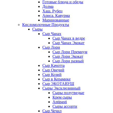
Готовые блюда и обеды
Долма
Хаш. Рубец
Ариса. Кавурма
Маринованные
Кисломолочные Продукты
Сыры
Сыр Чанах
Сыр Чанах в ведре
Сыр Чанах Экокат
Сыр Лори
Сыр Лори Премиум
Сыр Лори Экокат
Сыр Лори разный
Сыр Качотта
Сыр Овечий
Сыр Козий
Сыр в Керамике
Сыр ЭКОТАВУШ
Сыры Эксклюзивный
Сыры полутведые
Крем сыры
Antipasti
Сыры ассорти
Сыр Чечил