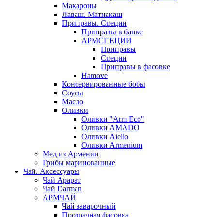
Макароны
Лаваш. Матнакаш
Приправы. Специи
Приправы в банке
АРМСПЕЦИИ
Приправы
Специи
Приправы в фасовке
Hamove
Консервированные бобы
Соусы
Масло
Оливки
Оливки "Arm Eco"
Оливки AMADO
Оливки Aiello
Оливки Armenium
Мед из Армении
Грибы маринованные
Чай. Аксессуары
Чай Арарат
Чай Darman
АРМЧАЙ
Чай заварочный
Прозрачная фасовка