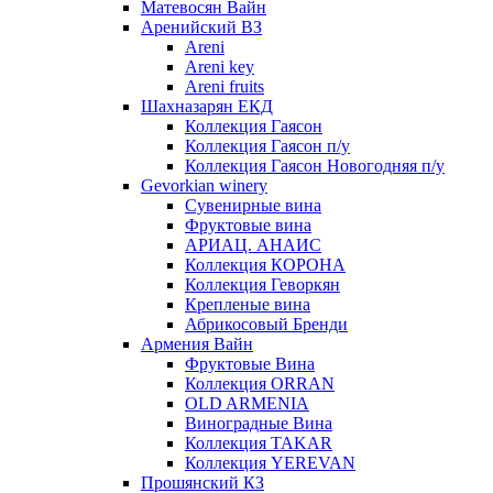
Матевосян Вайн
Аренийский ВЗ
Areni
Areni key
Areni fruits
Шахназарян ЕКД
Коллекция Гаясон
Коллекция Гаясон п/у
Коллекция Гаясон Новогодняя п/у
Gevorkian winery
Сувенирные вина
Фруктовые вина
АРИАЦ. АНАИС
Коллекция КОРОНА
Коллекция Геворкян
Крепленые вина
Абрикосовый Бренди
Армения Вайн
Фруктовые Вина
Коллекция ORRAN
OLD ARMENIA
Виноградные Вина
Коллекция TAKAR
Коллекция YEREVAN
Прошянский КЗ