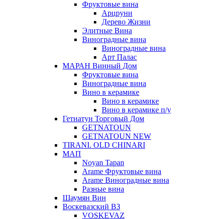
Фруктовые вина
Арцруни
Дерево Жизни
Элитные Вина
Виноградные вина
Виноградные вина
Арт Палас
МАРАН Винный Дом
Фруктовые вина
Виноградные вина
Вино в керамике
Вино в керамике
Вино в керамике п/у
Гетнатун Торговый Дом
GETNATOUN
GETNATOUN NEW
TIRANI. OLD CHINARI
МАП
Noyan Tapan
Arame Фруктовые вина
Arame Виноградные вина
Разные вина
Шаумян Вин
Воскевазский ВЗ
VOSKEVAZ