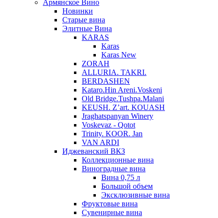
Армянское Вино
Новинки
Старые вина
Элитные Вина
KARAS
Karas
Karas New
ZORAH
ALLURIA. TAKRI.
BERDASHEN
Kataro.Hin Areni.Voskeni
Old Bridge.Tushpa.Malani
KEUSH. Z’art. KOUASH
Jraghatspanyan Winery
Voskevaz - Qotot
Trinity. KOOR. Jan
VAN ARDI
Иджеванский ВКЗ
Коллекционные вина
Виноградные вина
Вина 0,75 л
Большой объем
Эксклюзивные вина
Фруктовые вина
Cувенирные вина