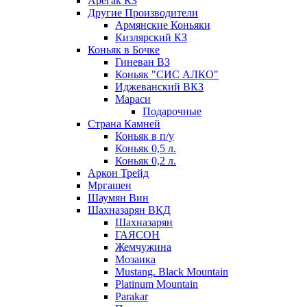
Арегак КЗ
Другие Производители
Армянские Коньяки
Кизлярский КЗ
Коньяк в Бочке
Гиневан ВЗ
Коньяк "СИС АЛКО"
Иджеванский ВКЗ
Мараси
Подарочные
Страна Камней
Коньяк в п/у
Коньяк 0,5 л.
Коньяк 0,2 л.
Аркон Трейд
Мргашен
Шаумян Вин
Шахназарян ВКД
Шахназарян
ГАЯСОН
Жемчужина
Мозаика
Mustang. Black Mountain
Platinum Mountain
Parakar