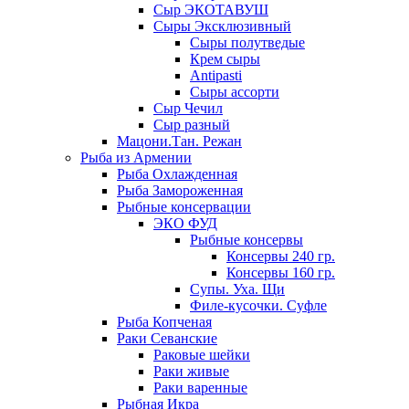
Сыр ЭКОТАВУШ
Сыры Эксклюзивный
Сыры полутведые
Крем сыры
Antipasti
Сыры ассорти
Сыр Чечил
Сыр разный
Мацони.Тан. Режан
Рыба из Армении
Рыба Охлажденная
Рыба Замороженная
Рыбные консервации
ЭКО ФУД
Рыбные консервы
Консервы 240 гр.
Консервы 160 гр.
Супы. Уха. Щи
Филе-кусочки. Суфле
Рыба Копченая
Раки Севанские
Раковые шейки
Раки живые
Раки варенные
Рыбная Икра