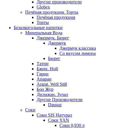
Другие производители
Globex
Печёная продукция. Торты
Печёная продукция
Торты
Безалкогольные напитки
Минеральная Вода
Джермук. Бюрег
Джермук
Джермук классика
Со вкусом лимона
Бюрег
Татни
Бжни. Ной
Гарни
Апаран
Ararat. Well Still
Бон Жур
Дилижан. Зулал
Другие Производители
Dausuz
Соки
Соки SIS Натурал
Соки YAN
Соки 0,930 л