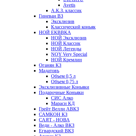
Avetis
А.К.З. классик
Гиневан ВЗ
Эксклюзив
Классический коньяк
НОЙ ЕКВВКА
НОЙ Эксклюзив
НОЙ Классик
НОЙ Легенды
NOY Very Speсial
НОЙ Кремлин
Оганян КЗ
Мадатовъ
Объем 0,5 л
Объем 0,75 л
Эксклюзивные Коньяки
Подарочные Коньяки
СИС Алко
Мараси КД
Грейт Велли АВКЗ
САМКОН КЗ
САЯТ - НОВА
Веди - Алко ВКЗ
Егвардский ВКЗ