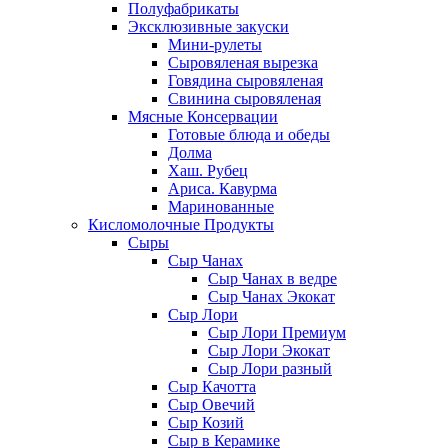
Полуфабрикаты
Эксклюзивные закуски
Мини-рулеты
Сыровяленая вырезка
Говядина сыровяленая
Свинина сыровяленая
Мясные Консервации
Готовые блюда и обеды
Долма
Хаш. Рубец
Ариса. Кавурма
Маринованные
Кисломолочные Продукты
Сыры
Сыр Чанах
Сыр Чанах в ведре
Сыр Чанах Экокат
Сыр Лори
Сыр Лори Премиум
Сыр Лори Экокат
Сыр Лори разный
Сыр Качотта
Сыр Овечий
Сыр Козий
Сыр в Керамике