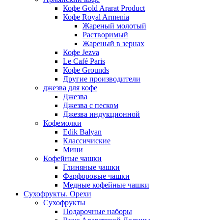
Кофе Gold Ararat Product
Кофе Royal Armenia
Жареный молотый
Растворимый
Жареный в зернах
Кофе Jezva
Le Café Paris
Кофе Grounds
Другие производители
джезва для кофе
Джезва
Джезва с песком
Джезва индукционной
Кофемолки
Edik Balyan
Классичиские
Мини
Кофейные чашки
Глиняные чашки
Фарфоровые чашки
Медные кофейные чашки
Сухофрукты. Орехи
Сухофрукты
Подарочные наборы