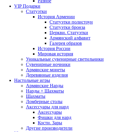
Разное
VIP Подарки
Статуэтки
История Армении
Статуэтки полистоун
Статуэтки бронза
Церкви. Статуэтки
Армянский алфавит
Галерея образов
История России
Мировая история
Уникальные сувенирные светильники
Сувенирные ночники
Армянские монеты
Деревянные изделия
Настольные игры
Армянские Нарды
Нарды + Шахматы
Шахматы
Ломберные столы
Аксессуары для нард
Аксессуары
Фишки для нард
Кости. Зары
Другие производители