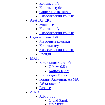
Коньяк в п/у
Коньяк в тубе
Спиртные напитки
Классический коньяк
АрАрАт ЕКЗ
Элитные
Коньяк в п/у
Классический коньяк
Иджеванский ВКЗ
Марочные коньяки
Коньяки п/у
Классический коньяк
Бренди
МАП
Коллекция Золотой
Объем 0,5 л
Коньяк 0,7 л
Коллекция France
Горная Армения. АРМА
Айвазовский
Разные
А.К.З.
А.К.З. п/у
Grand Sargis
URARTU