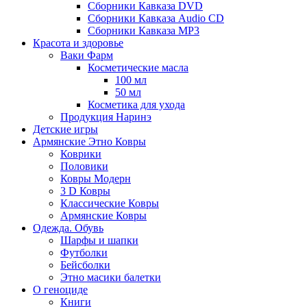
Сборники Кавказа DVD
Сборники Кавказа Audio CD
Сборники Кавказа MP3
Красота и здоровье
Ваки Фарм
Косметические масла
100 мл
50 мл
Косметика для ухода
Продукция Наринэ
Детские игры
Армянские Этно Ковры
Коврики
Половики
Ковры Модерн
3 D Ковры
Классические Ковры
Армянские Ковры
Одежда. Обувь
Шарфы и шапки
Футболки
Бейсболки
Этно масики балетки
О геноциде
Книги