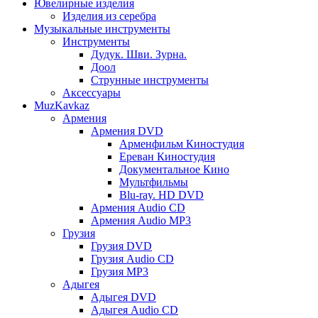
Ювелирные изделия
Изделия из серебра
Музыкальные инструменты
Инструменты
Дудук. Шви. Зурна.
Доол
Струнные инструменты
Аксессуары
MuzKavkaz
Армения
Армения DVD
Арменфильм Киностудия
Ереван Киностудия
Документальное Кино
Мультфильмы
Blu-ray. HD DVD
Армения Audio CD
Армения Audio MP3
Грузия
Грузия DVD
Грузия Audio CD
Грузия MP3
Адыгея
Адыгея DVD
Адыгея Audio CD