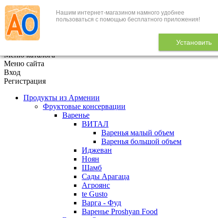
Нашим интернет-магазином намного удобнее
+7 (495) 646-888-1
пользоваться с помощью бесплатного приложения!
В корзине
0
товаров
Установить
x
Меню каталога
Меню сайта
Вход
Регистрация
Продукты из Армении
Фруктовые консервации
Варенье
ВИТАЛ
Варенья малый объем
Варенья большой объем
Иджеван
Ноян
Шамб
Сады Арагаца
Агроянс
te Gusto
Варга - Фуд
Варенье Proshyan Food