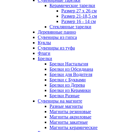
Сувенирные тарелки
Керамические тарелки
Размер 27 х 26 см
Размер 21-18,5 см
Размер 16 - 14 см
Стеклянные тарелки
Деревянные панно
Сувениры из гипса
Куклы
Сувениры из туфа
Флаги
Брелки
Брелки Настальгия
Брелки из Обсидиана
Брелки для Водителя
Брелки с Буквами
Брелки из Дерева
Брелки из Керамики
Брелки Разные
Сувениры на магните
Разные магниты
Магниты резиновые
Магниты акриловые
Магниты закатные
Магниты керамические