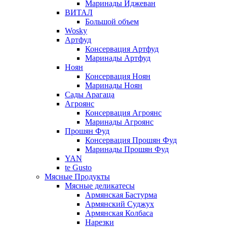
Маринады Иджеван
ВИТАЛ
Большой объем
Wosky
Артфуд
Консервация Артфуд
Маринады Артфуд
Ноян
Консервация Ноян
Маринады Ноян
Сады Арагаца
Агроянс
Консервация Агроянс
Маринады Агроянс
Прошян Фуд
Консервация Прошян Фуд
Маринады Прошян Фуд
YAN
te Gusto
Мясные Продукты
Мясные деликатесы
Армянская Бастурма
Армянский Суджух
Армянская Колбаса
Нарезки