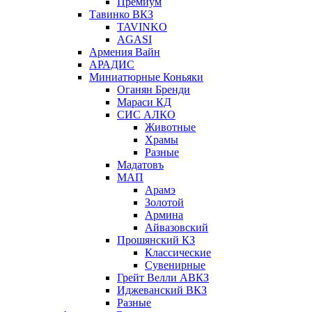
Премиум
Тавинко ВКЗ
TAVINKO
AGASI
Армения Вайн
АРАДИС
Миниатюрные Коньяки
Оганян Бренди
Мараси КД
СИС АЛКО
Животные
Храмы
Разные
Мадатовъ
МАП
Арамэ
Золотой
Армина
Айвазовский
Прошянский КЗ
Классические
Сувенирные
Грейт Велли АВКЗ
Иджеванский ВКЗ
Разные