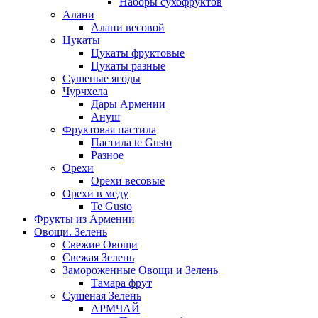
Наборы сухофруктов
Алани
Алани весовой
Цукаты
Цукаты фруктовые
Цукаты разные
Сушеные ягоды
Чурчхела
Дары Армении
Ануш
Фруктовая пастила
Пастила te Gusto
Разное
Орехи
Орехи весовые
Орехи в меду
Te Gusto
Фрукты из Армении
Овощи. Зелень
Свежие Овощи
Свежая Зелень
Замороженные Овощи и Зелень
Тамара фрут
Сушеная Зелень
АРМЧАЙ