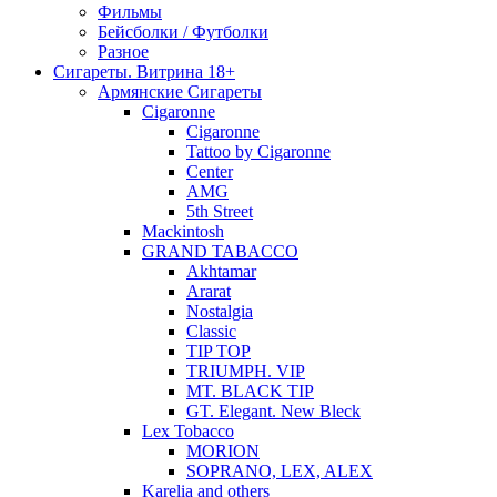
Фильмы
Бейсболки / Футболки
Разное
Сигареты. Витрина 18+
Армянские Сигареты
Cigaronne
Cigaronne
Tattoo by Cigaronne
Center
AMG
5th Street
Mackintosh
GRAND TABACCO
Akhtamar
Ararat
Nostalgia
Classic
TIP TOP
TRIUMPH. VIP
MT. BLACK TIP
GT. Elegant. New Bleck
Lex Tobacco
MORION
SOPRANO, LEX, ALEX
Karelia and others