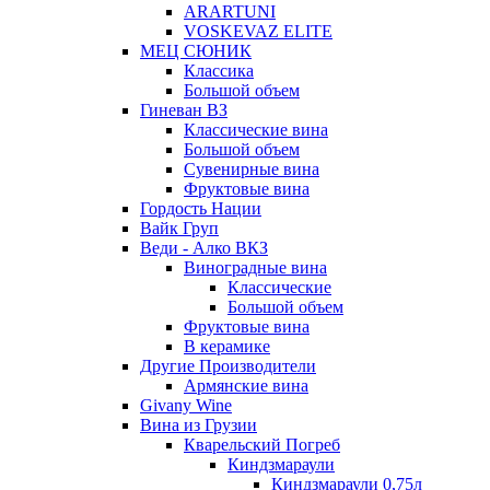
ARARTUNI
VOSKEVAZ ELITE
МЕЦ СЮНИК
Классика
Большой объем
Гиневан ВЗ
Классические вина
Большой объем
Сувенирные вина
Фруктовые вина
Гордость Нации
Вайк Груп
Веди - Алко ВКЗ
Виноградные вина
Классические
Большой объем
Фруктовые вина
В керамике
Другие Производители
Армянские вина
Givany Wine
Вина из Грузии
Кварельский Погреб
Киндзмараули
Киндзмараули 0,75л