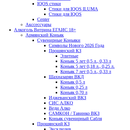
IQOS стики
Стики для IQOS ILUMA
Стики для IQOS
Сenter
Акссессуары
Алкоголь Витрина ЕГАИС 18+
Армянский Коньяк
Сувенирные Коньяки
Символы Нового 2026 Года
Прошянский КЗ
Элитные
Коньяк 5 лет 0,5 л., 0,33 л
Коньяк 5 лет 0,18 л., 0,25 л.
Коньяк 7 лет 0,5 л., 0,33 л
Шахназарян ВКД
Коньяк 0,5 л
Коньяк 0,25 л
Коньяк 0,70 л
Иджеванский ВКЗ
СИС АЛКО
Веди Алко
САМКОН / Тавинко ВКЗ
Коньяк сувенирный Сабля
Прошянский КЗ
Эксклюзив