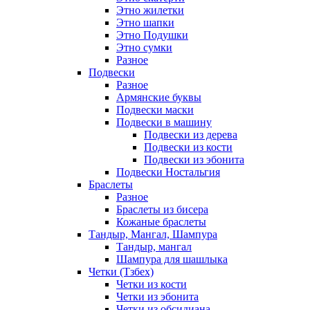
Этно жилетки
Этно шапки
Этно Подушки
Этно сумки
Разное
Подвески
Разное
Армянские буквы
Подвески маски
Подвески в машину
Подвески из дерева
Подвески из кости
Подвески из эбонита
Подвески Ностальгия
Браслеты
Разное
Браслеты из бисера
Кожаные браслеты
Тандыр, Мангал, Шампура
Тандыр, мангал
Шампура для шашлыка
Четки (Тзбех)
Четки из кости
Четки из эбонита
Четки из обсидиана