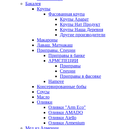
Бакалея
Крупы
Фасованная крупа
Крупы Арарат
Крупы Нат Продукт
Крупы Наша Деревня
Другие производители
Макароны
Лаваш. Матнакаш
Приправы. Специи
Приправы в банке
АРМСПЕЦИИ
Приправы
Специи
Приправы в фасовке
Hamove
Консервированные бобы
Соусы
Масло
Оливки
Оливки "Arm Eco"
Оливки AMADO
Оливки Aiello
Оливки Armenium
Мед из Армении