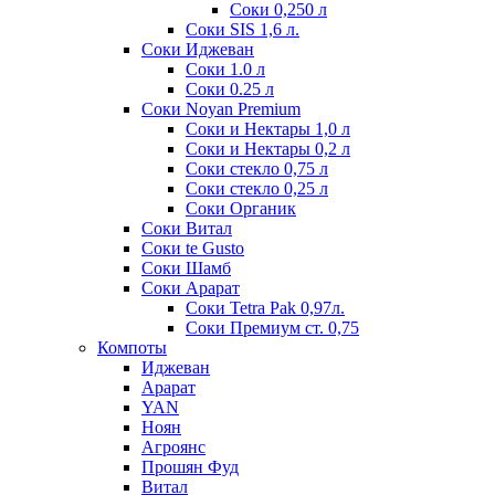
Соки 0,250 л
Соки SIS 1,6 л.
Соки Иджеван
Соки 1.0 л
Соки 0.25 л
Соки Noyan Premium
Соки и Нектары 1,0 л
Соки и Нектары 0,2 л
Соки стекло 0,75 л
Соки стекло 0,25 л
Соки Органик
Соки Витал
Соки te Gusto
Соки Шамб
Соки Арарат
Соки Tetra Pak 0,97л.
Соки Премиум ст. 0,75
Компоты
Иджеван
Арарат
YAN
Ноян
Агроянс
Прошян Фуд
Витал