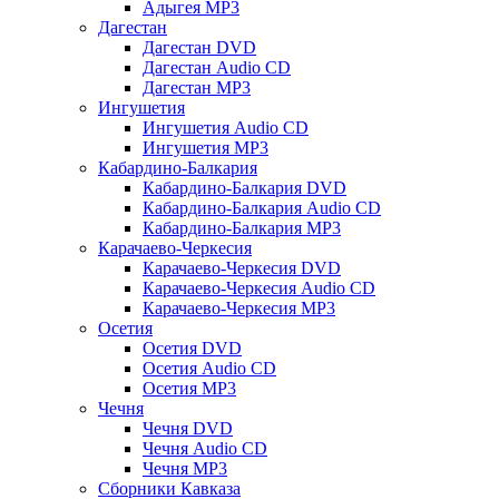
Адыгея MP3
Дагестан
Дагестан DVD
Дагестан Audio CD
Дагестан MP3
Ингушетия
Ингушетия Audio CD
Ингушетия MP3
Кабардино-Балкария
Кабардино-Балкария DVD
Кабардино-Балкария Audio CD
Кабардино-Балкария MP3
Карачаево-Черкесия
Карачаево-Черкесия DVD
Карачаево-Черкесия Audio CD
Карачаево-Черкесия MP3
Осетия
Осетия DVD
Осетия Audio CD
Осетия MP3
Чечня
Чечня DVD
Чечня Audio CD
Чечня MP3
Сборники Кавказа