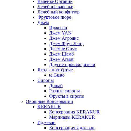
Варенье Органик
Лечебное варенье
Лечебный конфитюр
Фруктовое пюре
Джем
Иджеван
Джем YAN
Джем Агроянс
Джем Фрут Ланд
Джем te Gusto
Джем Шамб
Джем Ararat
Другие производители
Ягоды протёртые
te Gusto
Сиропы
Дошаб
Разные сиропы
Фрукты в сиропе
Овощные Консервации
KERAKUR
Консервация KERAKUR
Маринады KERAKUR
Иджеван
Консервация Иджеван