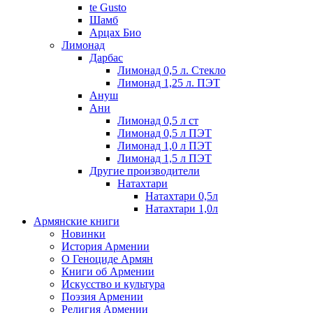
te Gusto
Шамб
Арцах Био
Лимонад
Дарбас
Лимонад 0,5 л. Стекло
Лимонад 1,25 л. ПЭТ
Ануш
Ани
Лимонад 0,5 л ст
Лимонад 0,5 л ПЭТ
Лимонад 1,0 л ПЭТ
Лимонад 1,5 л ПЭТ
Другие производители
Натахтари
Натахтари 0,5л
Натахтари 1,0л
Армянские книги
Новинки
История Армении
О Геноциде Армян
Книги об Армении
Иcкусство и культура
Поэзия Армении
Религия Армении