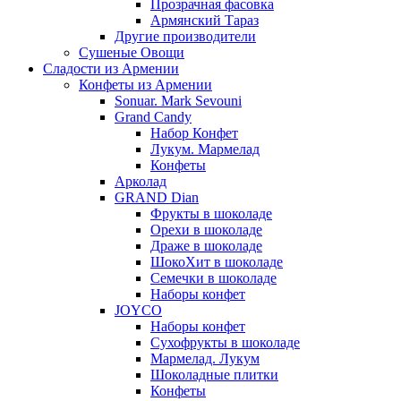
Прозрачная фасовка
Армянский Тараз
Другие производители
Сушеные Овощи
Сладости из Армении
Конфеты из Армении
Sonuar. Mark Sevouni
Grand Candy
Набор Конфет
Лукум. Мармелад
Конфеты
Арколад
GRAND Dian
Фрукты в шоколаде
Орехи в шоколаде
Драже в шоколаде
ШокоХит в шоколаде
Семечки в шоколаде
Наборы конфет
JOYCO
Наборы конфет
Сухофрукты в шоколаде
Мармелад. Лукум
Шоколадные плитки
Конфеты