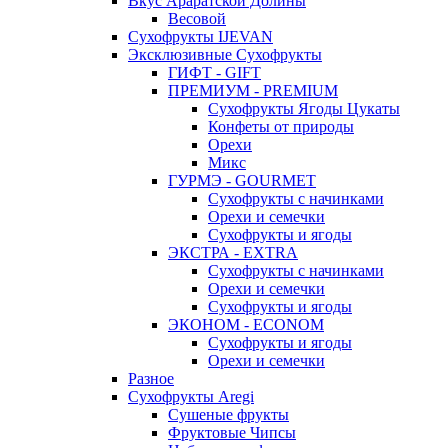
Вкус Араратской Долины
Весовой
Сухофрукты IJEVAN
Эксклюзивные Сухофрукты
ГИФТ - GIFT
ПРЕМИУМ - PREMIUM
Сухофрукты Ягоды Цукаты
Конфеты от природы
Орехи
Микс
ГУРМЭ - GOURMET
Сухофрукты с начинками
Орехи и семечки
Сухофрукты и ягоды
ЭКСТРА - EXTRA
Сухофрукты с начинками
Орехи и семечки
Сухофрукты и ягоды
ЭКОНОМ - ECONOM
Сухофрукты и ягоды
Орехи и семечки
Разное
Сухофрукты Aregi
Сушеные фрукты
Фруктовые Чипсы