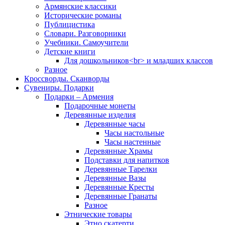
Армянские классики
Исторические романы
Публицистика
Словари. Разговорники
Учебники. Самоучители
Детские книги
Для дошкольников<br> и младших классов
Разное
Кроссворды. Сканворды
Сувениры. Подарки
Подарки – Армения
Подарочные монеты
Деревянные изделия
Деревянные часы
Часы настольные
Часы настенные
Деревянные Храмы
Подставки для напитков
Деревянные Тарелки
Деревянные Вазы
Деревянные Кресты
Деревянные Гранаты
Разное
Этнические товары
Этно скатерти