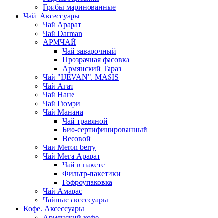
Грибы маринованные
Чай. Аксессуары
Чай Арарат
Чай Darman
АРМЧАЙ
Чай заварочный
Прозрачная фасовка
Армянский Тараз
Чай "IJEVAN". MASIS
Чай Агат
Чай Нане
Чай Гюмри
Чай Манана
Чай травяной
Био-сертифицированный
Весовой
Чай Meron berry
Чай Мега Арарат
Чай в пакете
Фильтр-пакетики
Гофроупаковка
Чай Амарас
Чайные аксессуары
Кофе. Аксессуары
Армянский кофе