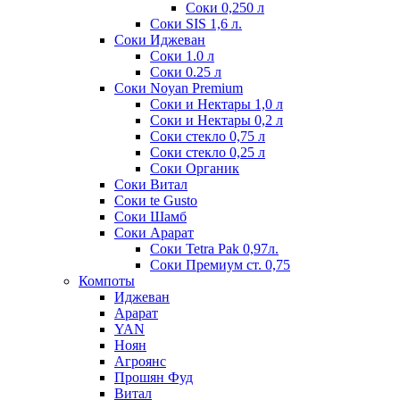
Соки 0,250 л
Соки SIS 1,6 л.
Соки Иджеван
Соки 1.0 л
Соки 0.25 л
Соки Noyan Premium
Соки и Нектары 1,0 л
Соки и Нектары 0,2 л
Соки стекло 0,75 л
Соки стекло 0,25 л
Соки Органик
Соки Витал
Соки te Gusto
Соки Шамб
Соки Арарат
Соки Tetra Pak 0,97л.
Соки Премиум ст. 0,75
Компоты
Иджеван
Арарат
YAN
Ноян
Агроянс
Прошян Фуд
Витал