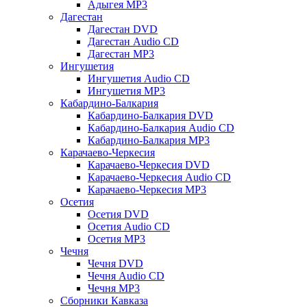
Адыгея MP3
Дагестан
Дагестан DVD
Дагестан Audio CD
Дагестан MP3
Ингушетия
Ингушетия Audio CD
Ингушетия MP3
Кабардино-Балкария
Кабардино-Балкария DVD
Кабардино-Балкария Audio CD
Кабардино-Балкария MP3
Карачаево-Черкесия
Карачаево-Черкесия DVD
Карачаево-Черкесия Audio CD
Карачаево-Черкесия MP3
Осетия
Осетия DVD
Осетия Audio CD
Осетия MP3
Чечня
Чечня DVD
Чечня Audio CD
Чечня MP3
Сборники Кавказа