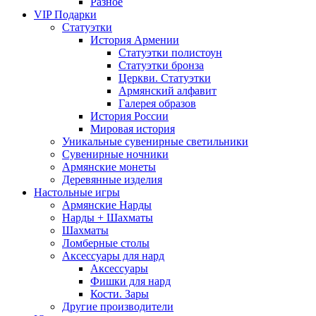
Разное
VIP Подарки
Статуэтки
История Армении
Статуэтки полистоун
Статуэтки бронза
Церкви. Статуэтки
Армянский алфавит
Галерея образов
История России
Мировая история
Уникальные сувенирные светильники
Сувенирные ночники
Армянские монеты
Деревянные изделия
Настольные игры
Армянские Нарды
Нарды + Шахматы
Шахматы
Ломберные столы
Аксессуары для нард
Аксессуары
Фишки для нард
Кости. Зары
Другие производители