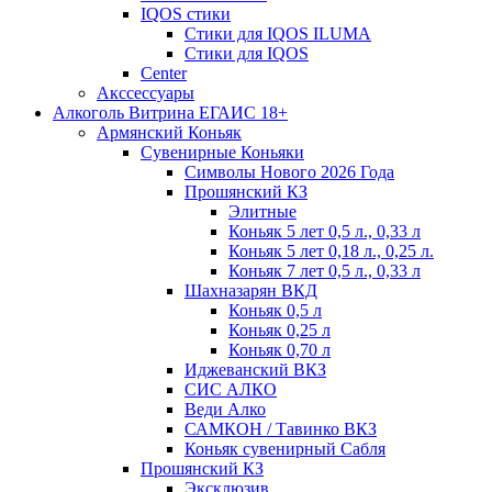
IQOS стики
Стики для IQOS ILUMA
Стики для IQOS
Сenter
Акссессуары
Алкоголь Витрина ЕГАИС 18+
Армянский Коньяк
Сувенирные Коньяки
Символы Нового 2026 Года
Прошянский КЗ
Элитные
Коньяк 5 лет 0,5 л., 0,33 л
Коньяк 5 лет 0,18 л., 0,25 л.
Коньяк 7 лет 0,5 л., 0,33 л
Шахназарян ВКД
Коньяк 0,5 л
Коньяк 0,25 л
Коньяк 0,70 л
Иджеванский ВКЗ
СИС АЛКО
Веди Алко
САМКОН / Тавинко ВКЗ
Коньяк сувенирный Сабля
Прошянский КЗ
Эксклюзив