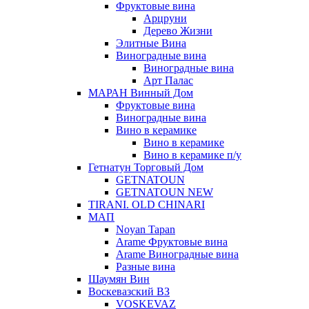
Фруктовые вина
Арцруни
Дерево Жизни
Элитные Вина
Виноградные вина
Виноградные вина
Арт Палас
МАРАН Винный Дом
Фруктовые вина
Виноградные вина
Вино в керамике
Вино в керамике
Вино в керамике п/у
Гетнатун Торговый Дом
GETNATOUN
GETNATOUN NEW
TIRANI. OLD CHINARI
МАП
Noyan Tapan
Arame Фруктовые вина
Arame Виноградные вина
Разные вина
Шаумян Вин
Воскевазский ВЗ
VOSKEVAZ