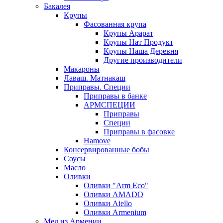
Бакалея
Крупы
Фасованная крупа
Крупы Арарат
Крупы Нат Продукт
Крупы Наша Деревня
Другие производители
Макароны
Лаваш. Матнакаш
Приправы. Специи
Приправы в банке
АРМСПЕЦИИ
Приправы
Специи
Приправы в фасовке
Hamove
Консервированные бобы
Соусы
Масло
Оливки
Оливки "Arm Eco"
Оливки AMADO
Оливки Aiello
Оливки Armenium
Мед из Армении