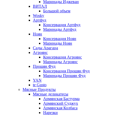
Маринады Иджеван
ВИТАЛ
Большой объем
Wosky
Артфуд
Консервация Артфуд
Маринады Артфуд
Ноян
Консервация Ноян
Маринады Ноян
Сады Арагаца
Агроянс
Консервация Агроянс
Маринады Агроянс
Прошян Фуд
Консервация Прошян Фуд
Маринады Прошян Фуд
YAN
te Gusto
Мясные Продукты
Мясные деликатесы
Армянская Бастурма
Армянский Суджух
Армянская Колбаса
Нарезки