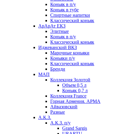
Коньяк в п/у
Коньяк в тубе
Спиртные напитки
Классический коньяк
АрАрАт ЕКЗ
Элитные
Коньяк в п/у
Классический коньяк
Иджеванский ВКЗ
Марочные коньяки
Коньяки п/у
Классический коньяк
Бренди
МАП
Коллекция Золотой
Объем 0,5 л
Коньяк 0,7 л
Коллекция France
Горная Армения. АРМА
Айвазовский
Разные
А.К.З.
А.К.З. п/у
Grand Sargis
URARTU