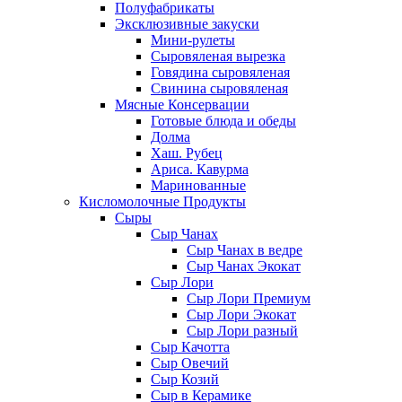
Полуфабрикаты
Эксклюзивные закуски
Мини-рулеты
Сыровяленая вырезка
Говядина сыровяленая
Свинина сыровяленая
Мясные Консервации
Готовые блюда и обеды
Долма
Хаш. Рубец
Ариса. Кавурма
Маринованные
Кисломолочные Продукты
Сыры
Сыр Чанах
Сыр Чанах в ведре
Сыр Чанах Экокат
Сыр Лори
Сыр Лори Премиум
Сыр Лори Экокат
Сыр Лори разный
Сыр Качотта
Сыр Овечий
Сыр Козий
Сыр в Керамике