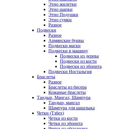
Этно жилетки
Этно шапки
Этно Подушки
Этно сумки
Разное
Подвески
Разное
Армянские буквы
Подвески маски
Подвески в машину
Подвески из дерева
Подвески из кости
Подвески из эбонита
Подвески Ностальгия
Браслеты
Разное
Браслеты из бисера
Кожаные браслеты
Тандыр, Мангал, Шампура
Тандыр, мангал
Шампура для шашлыка
Четки (Тзбех)
Четки из кости
Четки из эбонита
Четки из обсидиана