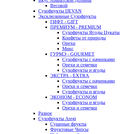
Вкус Араратской Долины
Весовой
Сухофрукты IJEVAN
Эксклюзивные Сухофрукты
ГИФТ - GIFT
ПРЕМИУМ - PREMIUM
Сухофрукты Ягоды Цукаты
Конфеты от природы
Орехи
Микс
ГУРМЭ - GOURMET
Сухофрукты с начинками
Орехи и семечки
Сухофрукты и ягоды
ЭКСТРА - EXTRA
Сухофрукты с начинками
Орехи и семечки
Сухофрукты и ягоды
ЭКОНОМ - ECONOM
Сухофрукты и ягоды
Орехи и семечки
Разное
Сухофрукты Aregi
Сушеные фрукты
Фруктовые Чипсы