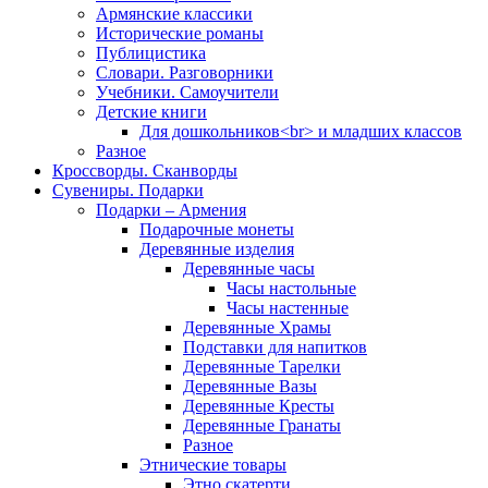
Армянские классики
Исторические романы
Публицистика
Словари. Разговорники
Учебники. Самоучители
Детские книги
Для дошкольников<br> и младших классов
Разное
Кроссворды. Сканворды
Сувениры. Подарки
Подарки – Армения
Подарочные монеты
Деревянные изделия
Деревянные часы
Часы настольные
Часы настенные
Деревянные Храмы
Подставки для напитков
Деревянные Тарелки
Деревянные Вазы
Деревянные Кресты
Деревянные Гранаты
Разное
Этнические товары
Этно скатерти