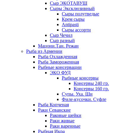
Сыр ЭКОТАВУШ
Сыры Эксклюзивный
Сыры полутведые
Крем сыры
Antipasti
Сыры ассорти
Сыр Чечил
Сыр разный
Мацони.Тан. Режан
Рыба из Армении
Рыба Охлажденная
Рыба Замороженная
Рыбные консервации
ЭКО ФУД
Рыбные консервы
Консервы 240 гр.
Консервы 160 гр.
Супы. Уха. Щи
Филе-кусочки. Суфле
Рыба Копченая
Раки Севанские
Раковые шейки
Раки живые
Раки варенные
Рыбная Икра