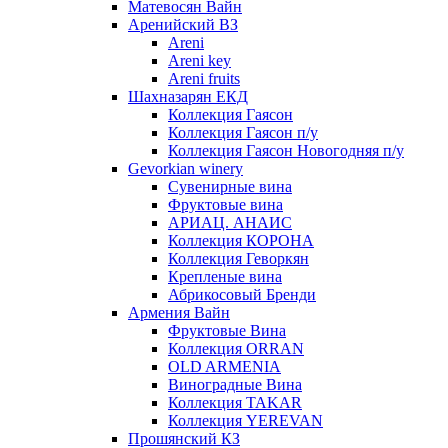
Матевосян Вайн
Аренийский ВЗ
Areni
Areni key
Areni fruits
Шахназарян ЕКД
Коллекция Гаясон
Коллекция Гаясон п/у
Коллекция Гаясон Новогодняя п/у
Gevorkian winery
Сувенирные вина
Фруктовые вина
АРИАЦ. АНАИС
Коллекция КОРОНА
Коллекция Геворкян
Крепленые вина
Абрикосовый Бренди
Армения Вайн
Фруктовые Вина
Коллекция ORRAN
OLD ARMENIA
Виноградные Вина
Коллекция TAKAR
Коллекция YEREVAN
Прошянский КЗ