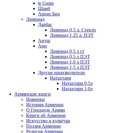
te Gusto
Шамб
Арцах Био
Лимонад
Дарбас
Лимонад 0,5 л. Стекло
Лимонад 1,25 л. ПЭТ
Ануш
Ани
Лимонад 0,5 л ст
Лимонад 0,5 л ПЭТ
Лимонад 1,0 л ПЭТ
Лимонад 1,5 л ПЭТ
Другие производители
Натахтари
Натахтари 0,5л
Натахтари 1,0л
Армянские книги
Новинки
История Армении
О Геноциде Армян
Книги об Армении
Иcкусство и культура
Поэзия Армении
Религия Армении