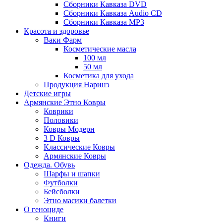
Сборники Кавказа DVD
Сборники Кавказа Audio CD
Сборники Кавказа MP3
Красота и здоровье
Ваки Фарм
Косметические масла
100 мл
50 мл
Косметика для ухода
Продукция Наринэ
Детские игры
Армянские Этно Ковры
Коврики
Половики
Ковры Модерн
3 D Ковры
Классические Ковры
Армянские Ковры
Одежда. Обувь
Шарфы и шапки
Футболки
Бейсболки
Этно масики балетки
О геноциде
Книги