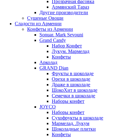
Прозрачная фасовка
Армянский Тараз
Другие производители
Сушеные Овощи
Сладости из Армении
Конфеты из Армении
Sonuar. Mark Sevouni
Grand Candy
Набор Конфет
Лукум. Мармелад
Конфеты
Арколад
GRAND Dian
Фрукты в шоколаде
Орехи в шоколаде
Драже в шоколаде
ШокоХит в шоколаде
Семечки в шоколаде
Наборы конфет
JOYCO
Наборы конфет
Сухофрукты в шоколаде
Мармелад. Лукум
Шоколадные плитки
Конфеты