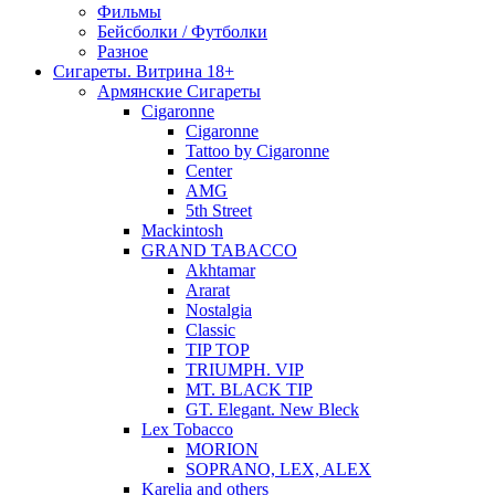
Фильмы
Бейсболки / Футболки
Разное
Сигареты. Витрина 18+
Армянские Сигареты
Cigaronne
Cigaronne
Tattoo by Cigaronne
Center
AMG
5th Street
Mackintosh
GRAND TABACCO
Akhtamar
Ararat
Nostalgia
Classic
TIP TOP
TRIUMPH. VIP
MT. BLACK TIP
GT. Elegant. New Bleck
Lex Tobacco
MORION
SOPRANO, LEX, ALEX
Karelia and others