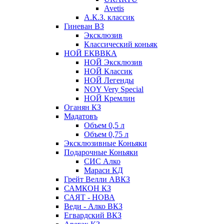
Avetis
А.К.З. классик
Гиневан ВЗ
Эксклюзив
Классический коньяк
НОЙ ЕКВВКА
НОЙ Эксклюзив
НОЙ Классик
НОЙ Легенды
NOY Very Speсial
НОЙ Кремлин
Оганян КЗ
Мадатовъ
Объем 0,5 л
Объем 0,75 л
Эксклюзивные Коньяки
Подарочные Коньяки
СИС Алко
Мараси КД
Грейт Велли АВКЗ
САМКОН КЗ
САЯТ - НОВА
Веди - Алко ВКЗ
Егвардский ВКЗ