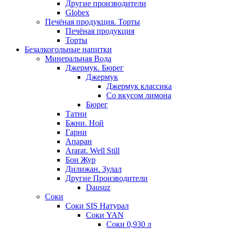
Другие производители
Globex
Печёная продукция. Торты
Печёная продукция
Торты
Безалкогольные напитки
Минеральная Вода
Джермук. Бюрег
Джермук
Джермук классика
Со вкусом лимона
Бюрег
Татни
Бжни. Ной
Гарни
Апаран
Ararat. Well Still
Бон Жур
Дилижан. Зулал
Другие Производители
Dausuz
Соки
Соки SIS Натурал
Соки YAN
Соки 0,930 л