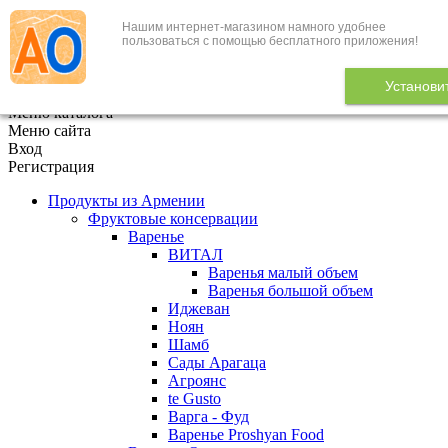
Нашим интернет-магазином намного удобнее
+7 (495) 646-888-1
пользоваться с помощью бесплатного приложения!
В корзине
0
товаров
Установи
x
Меню каталога
Меню сайта
Вход
Регистрация
Продукты из Армении
Фруктовые консервации
Варенье
ВИТАЛ
Варенья малый объем
Варенья большой объем
Иджеван
Ноян
Шамб
Сады Арагаца
Агроянс
te Gusto
Варга - Фуд
Варенье Proshyan Food