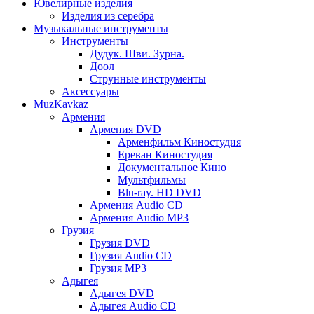
Ювелирные изделия
Изделия из серебра
Музыкальные инструменты
Инструменты
Дудук. Шви. Зурна.
Доол
Струнные инструменты
Аксессуары
MuzKavkaz
Армения
Армения DVD
Арменфильм Киностудия
Ереван Киностудия
Документальное Кино
Мультфильмы
Blu-ray. HD DVD
Армения Audio CD
Армения Audio MP3
Грузия
Грузия DVD
Грузия Audio CD
Грузия MP3
Адыгея
Адыгея DVD
Адыгея Audio CD