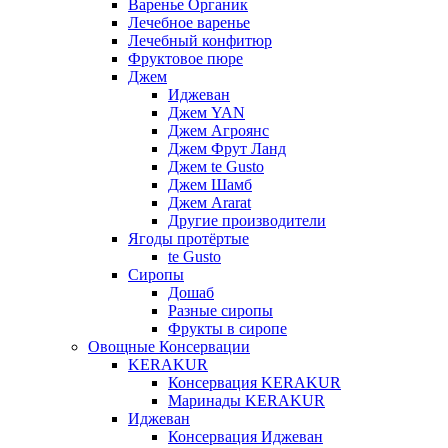
Варенье Органик
Лечебное варенье
Лечебный конфитюр
Фруктовое пюре
Джем
Иджеван
Джем YAN
Джем Агроянс
Джем Фрут Ланд
Джем te Gusto
Джем Шамб
Джем Ararat
Другие производители
Ягоды протёртые
te Gusto
Сиропы
Дошаб
Разные сиропы
Фрукты в сиропе
Овощные Консервации
KERAKUR
Консервация KERAKUR
Маринады KERAKUR
Иджеван
Консервация Иджеван