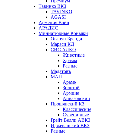
Премиум
Тавинко ВКЗ
TAVINKO
AGASI
Армения Вайн
АРАДИС
Миниатюрные Коньяки
Оганян Бренди
Мараси КД
СИС АЛКО
Животные
Храмы
Разные
Мадатовъ
МАП
Арамэ
Золотой
Армина
Айвазовский
Прошянский КЗ
Классические
Сувенирные
Грейт Велли АВКЗ
Иджеванский ВКЗ
Разные