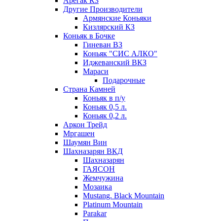
Арегак КЗ
Другие Производители
Армянские Коньяки
Кизлярский КЗ
Коньяк в Бочке
Гиневан ВЗ
Коньяк "СИС АЛКО"
Иджеванский ВКЗ
Мараси
Подарочные
Страна Камней
Коньяк в п/у
Коньяк 0,5 л.
Коньяк 0,2 л.
Аркон Трейд
Мргашен
Шаумян Вин
Шахназарян ВКД
Шахназарян
ГАЯСОН
Жемчужина
Мозаика
Mustang. Black Mountain
Platinum Mountain
Parakar