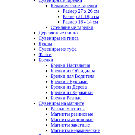
Сувенирные тарелки
Керамические тарелки
Размер 27 х 26 см
Размер 21-18,5 см
Размер 16 - 14 см
Стеклянные тарелки
Деревянные панно
Сувениры из гипса
Куклы
Сувениры из туфа
Флаги
Брелки
Брелки Настальгия
Брелки из Обсидиана
Брелки для Водителя
Брелки с Буквами
Брелки из Дерева
Брелки из Керамики
Брелки Разные
Сувениры на магните
Разные магниты
Магниты резиновые
Магниты акриловые
Магниты закатные
Магниты керамические