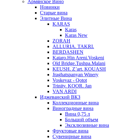
Армянское Вино
Новинки
Старые вина
Элитные Вина
KARAS
Karas
Karas New
ZORAH
ALLURIA. TAKRI.
BERDASHEN
Kataro.Hin Areni.Voskeni
Old Bridge.Tushpa.Malani
KEUSH. Z’art. KOUASH
Jraghatspanyan Winery
Voskevaz - Qotot
Trinity. KOOR. Jan
VAN ARDI
Иджеванский ВКЗ
Коллекционные вина
Виноградные вина
Вина 0,75 л
Большой объем
Эксклюзивные вина
Фруктовые вина
Cувенирные вина