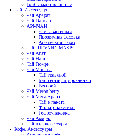
Грибы маринованные
Чай. Аксессуары
Чай Арарат
Чай Darman
АРМЧАЙ
Чай заварочный
Прозрачная фасовка
Армянский Тараз
Чай "IJEVAN". MASIS
Чай Агат
Чай Нане
Чай Гюмри
Чай Манана
Чай травяной
Био-сертифицированный
Весовой
Чай Meron berry
Чай Мега Арарат
Чай в пакете
Фильтр-пакетики
Гофроупаковка
Чай Амарас
Чайные аксессуары
Кофе. Аксессуары
Армянский кофе