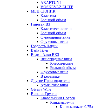
ARARTUNI
VOSKEVAZ ELITE
МЕЦ СЮНИК
Классика
Большой объем
Гиневан ВЗ
Классические вина
Большой объем
Сувенирные вина
Фруктовые вина
Гордость Нации
Вайк Груп
Веди - Алко ВКЗ
Виноградные вина
Классические
Большой объем
Фруктовые вина
В керамике
Другие Производители
Армянские вина
Givany Wine
Вина из Грузии
Кварельский Погреб
Киндзмараули
Киндзмараули 0,75л