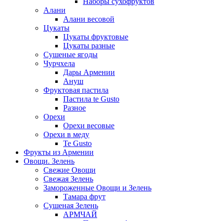
Наборы сухофруктов
Алани
Алани весовой
Цукаты
Цукаты фруктовые
Цукаты разные
Сушеные ягоды
Чурчхела
Дары Армении
Ануш
Фруктовая пастила
Пастила te Gusto
Разное
Орехи
Орехи весовые
Орехи в меду
Te Gusto
Фрукты из Армении
Овощи. Зелень
Свежие Овощи
Свежая Зелень
Замороженные Овощи и Зелень
Тамара фрут
Сушеная Зелень
АРМЧАЙ