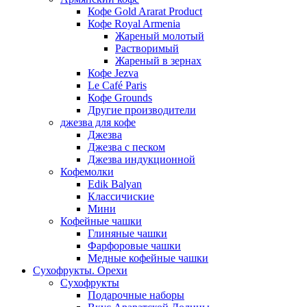
Кофе Gold Ararat Product
Кофе Royal Armenia
Жареный молотый
Растворимый
Жареный в зернах
Кофе Jezva
Le Café Paris
Кофе Grounds
Другие производители
джезва для кофе
Джезва
Джезва с песком
Джезва индукционной
Кофемолки
Edik Balyan
Классичиские
Мини
Кофейные чашки
Глиняные чашки
Фарфоровые чашки
Медные кофейные чашки
Сухофрукты. Орехи
Сухофрукты
Подарочные наборы