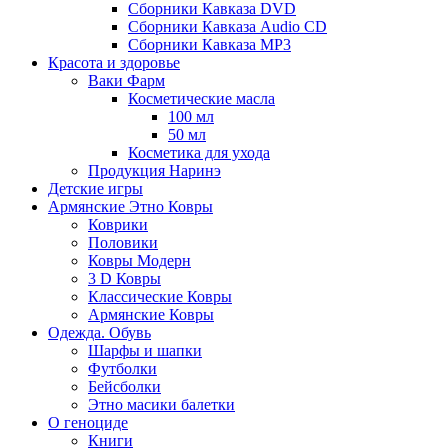
Сборники Кавказа DVD
Сборники Кавказа Audio CD
Сборники Кавказа MP3
Красота и здоровье
Ваки Фарм
Косметические масла
100 мл
50 мл
Косметика для ухода
Продукция Наринэ
Детские игры
Армянские Этно Ковры
Коврики
Половики
Ковры Модерн
3 D Ковры
Классические Ковры
Армянские Ковры
Одежда. Обувь
Шарфы и шапки
Футболки
Бейсболки
Этно масики балетки
О геноциде
Книги