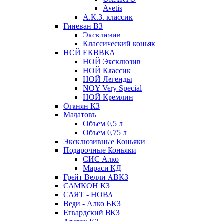
Avetis
А.К.З. классик
Гиневан ВЗ
Эксклюзив
Классический коньяк
НОЙ ЕКВВКА
НОЙ Эксклюзив
НОЙ Классик
НОЙ Легенды
NOY Very Speсial
НОЙ Кремлин
Оганян КЗ
Мадатовъ
Объем 0,5 л
Объем 0,75 л
Эксклюзивные Коньяки
Подарочные Коньяки
СИС Алко
Мараси КД
Грейт Велли АВКЗ
САМКОН КЗ
САЯТ - НОВА
Веди - Алко ВКЗ
Егвардский ВКЗ