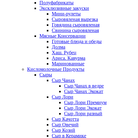
Полуфабрикаты
Эксклюзивные закуски
Мини-рулеты
Сыровяленая вырезка
Говядина сыровяленая
Свинина сыровяленая
Мясные Консервации
Готовые блюда и обеды
Долма
Хаш. Рубец
Ариса. Кавурма
Маринованные
Кисломолочные Продукты
Сыры
Сыр Чанах
Сыр Чанах в ведре
Сыр Чанах Экокат
Сыр Лори
Сыр Лори Премиум
Сыр Лори Экокат
Сыр Лори разный
Сыр Качотта
Сыр Овечий
Сыр Козий
Сыр в Керамике