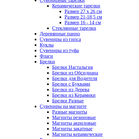
Сувенирные тарелки
Керамические тарелки
Размер 27 х 26 см
Размер 21-18,5 см
Размер 16 - 14 см
Стеклянные тарелки
Деревянные панно
Сувениры из гипса
Куклы
Сувениры из туфа
Флаги
Брелки
Брелки Настальгия
Брелки из Обсидиана
Брелки для Водителя
Брелки с Буквами
Брелки из Дерева
Брелки из Керамики
Брелки Разные
Сувениры на магните
Разные магниты
Магниты резиновые
Магниты акриловые
Магниты закатные
Магниты керамические