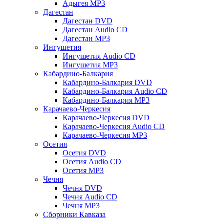
Адыгея MP3
Дагестан
Дагестан DVD
Дагестан Audio CD
Дагестан MP3
Ингушетия
Ингушетия Audio CD
Ингушетия MP3
Кабардино-Балкария
Кабардино-Балкария DVD
Кабардино-Балкария Audio CD
Кабардино-Балкария MP3
Карачаево-Черкесия
Карачаево-Черкесия DVD
Карачаево-Черкесия Audio CD
Карачаево-Черкесия MP3
Осетия
Осетия DVD
Осетия Audio CD
Осетия MP3
Чечня
Чечня DVD
Чечня Audio CD
Чечня MP3
Сборники Кавказа