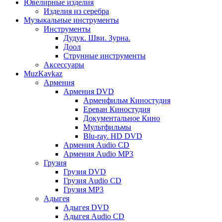
Ювелирные изделия
Изделия из серебра
Музыкальные инструменты
Инструменты
Дудук. Шви. Зурна.
Доол
Струнные инструменты
Аксессуары
MuzKavkaz
Армения
Армения DVD
Арменфильм Киностудия
Ереван Киностудия
Документальное Кино
Мультфильмы
Blu-ray. HD DVD
Армения Audio CD
Армения Audio MP3
Грузия
Грузия DVD
Грузия Audio CD
Грузия MP3
Адыгея
Адыгея DVD
Адыгея Audio CD