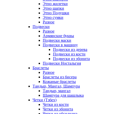
Этно жилетки
Этно шапки
Этно Подушки
Этно сумки
Разное
Подвески
Разное
Армянские буквы
Подвески маски
Подвески в машину
Подвески из дерева
Подвески из кости
Подвески из эбонита
Подвески Ностальгия
Браслеты
Разное
Браслеты из бисера
Кожаные браслеты
Тандыр, Мангал, Шампура
Тандыр, мангал
Шампура для шашлыка
Четки (Тзбех)
Четки из кости
Четки из эбонита
Четки из обсидиана