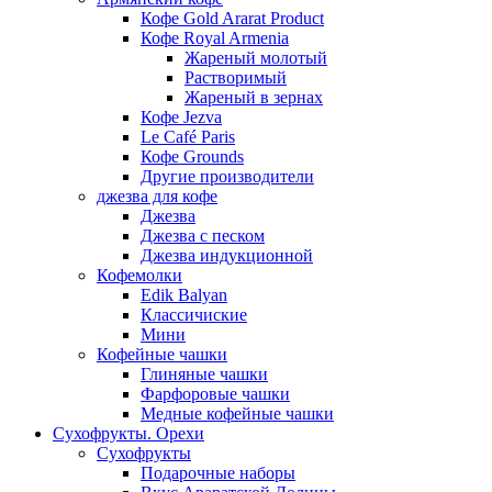
Кофе Gold Ararat Product
Кофе Royal Armenia
Жареный молотый
Растворимый
Жареный в зернах
Кофе Jezva
Le Café Paris
Кофе Grounds
Другие производители
джезва для кофе
Джезва
Джезва с песком
Джезва индукционной
Кофемолки
Edik Balyan
Классичиские
Мини
Кофейные чашки
Глиняные чашки
Фарфоровые чашки
Медные кофейные чашки
Сухофрукты. Орехи
Сухофрукты
Подарочные наборы