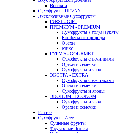
Вкус Араратской Долины
Весовой
Сухофрукты IJEVAN
Эксклюзивные Сухофрукты
ГИФТ - GIFT
ПРЕМИУМ - PREMIUM
Сухофрукты Ягоды Цукаты
Конфеты от природы
Орехи
Микс
ГУРМЭ - GOURMET
Сухофрукты с начинками
Орехи и семечки
Сухофрукты и ягоды
ЭКСТРА - EXTRA
Сухофрукты с начинками
Орехи и семечки
Сухофрукты и ягоды
ЭКОНОМ - ECONOM
Сухофрукты и ягоды
Орехи и семечки
Разное
Сухофрукты Aregi
Сушеные фрукты
Фруктовые Чипсы