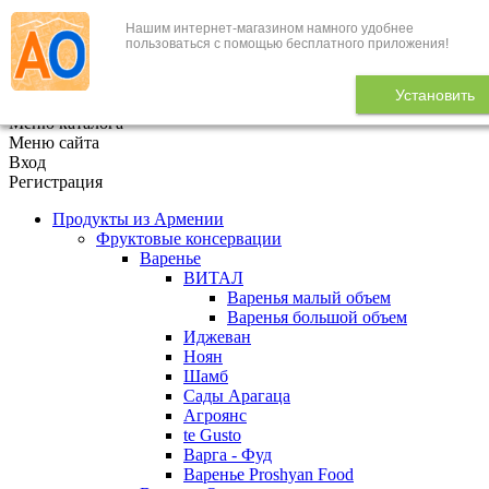
Нашим интернет-магазином намного удобнее
+7 (495) 646-888-1
пользоваться с помощью бесплатного приложения!
В корзине
0
товаров
Установить
x
Меню каталога
Меню сайта
Вход
Регистрация
Продукты из Армении
Фруктовые консервации
Варенье
ВИТАЛ
Варенья малый объем
Варенья большой объем
Иджеван
Ноян
Шамб
Сады Арагаца
Агроянс
te Gusto
Варга - Фуд
Варенье Proshyan Food