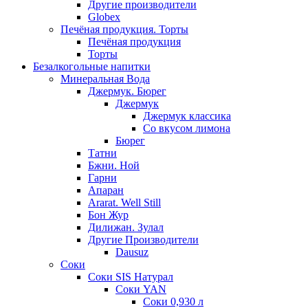
Другие производители
Globex
Печёная продукция. Торты
Печёная продукция
Торты
Безалкогольные напитки
Минеральная Вода
Джермук. Бюрег
Джермук
Джермук классика
Со вкусом лимона
Бюрег
Татни
Бжни. Ной
Гарни
Апаран
Ararat. Well Still
Бон Жур
Дилижан. Зулал
Другие Производители
Dausuz
Соки
Соки SIS Натурал
Соки YAN
Соки 0,930 л