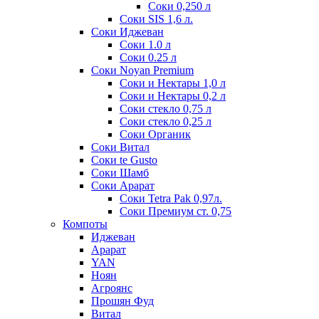
Соки 0,250 л
Соки SIS 1,6 л.
Соки Иджеван
Соки 1.0 л
Соки 0.25 л
Соки Noyan Premium
Соки и Нектары 1,0 л
Соки и Нектары 0,2 л
Соки стекло 0,75 л
Соки стекло 0,25 л
Соки Органик
Соки Витал
Соки te Gusto
Соки Шамб
Соки Арарат
Соки Tetra Pak 0,97л.
Соки Премиум ст. 0,75
Компоты
Иджеван
Арарат
YAN
Ноян
Агроянс
Прошян Фуд
Витал