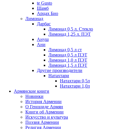
te Gusto
Шамб
Арцах Био
Лимонад
Дарбас
Лимонад 0,5 л. Стекло
Лимонад 1,25 л. ПЭТ
Ануш
Ани
Лимонад 0,5 л ст
Лимонад 0,5 л ПЭТ
Лимонад 1,0 л ПЭТ
Лимонад 1,5 л ПЭТ
Другие производители
Натахтари
Натахтари 0,5л
Натахтари 1,0л
Армянские книги
Новинки
История Армении
О Геноциде Армян
Книги об Армении
Иcкусство и культура
Поэзия Армении
Религия Армении