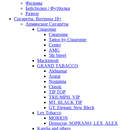
Фильмы
Бейсболки / Футболки
Разное
Сигареты. Витрина 18+
Армянские Сигареты
Cigaronne
Cigaronne
Tattoo by Cigaronne
Center
AMG
5th Street
Mackintosh
GRAND TABACCO
Akhtamar
Ararat
Nostalgia
Classic
TIP TOP
TRIUMPH. VIP
MT. BLACK TIP
GT. Elegant. New Bleck
Lex Tobacco
MORION
Democrat, SOPRANO, LEX, ALEX
Karelia and others