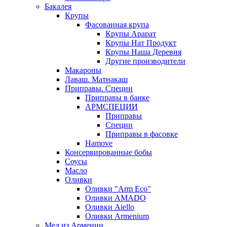
Бакалея
Крупы
Фасованная крупа
Крупы Арарат
Крупы Нат Продукт
Крупы Наша Деревня
Другие производители
Макароны
Лаваш. Матнакаш
Приправы. Специи
Приправы в банке
АРМСПЕЦИИ
Приправы
Специи
Приправы в фасовке
Hamove
Консервированные бобы
Соусы
Масло
Оливки
Оливки "Arm Eco"
Оливки AMADO
Оливки Aiello
Оливки Armenium
Мед из Армении