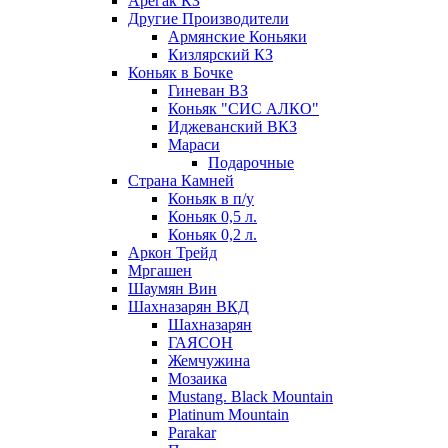
Арегак КЗ
Другие Производители
Армянские Коньяки
Кизлярский КЗ
Коньяк в Бочке
Гиневан ВЗ
Коньяк "СИС АЛКО"
Иджеванский ВКЗ
Мараси
Подарочные
Страна Камней
Коньяк в п/у
Коньяк 0,5 л.
Коньяк 0,2 л.
Аркон Трейд
Мргашен
Шаумян Вин
Шахназарян ВКД
Шахназарян
ГАЯСОН
Жемчужина
Мозаика
Mustang. Black Mountain
Platinum Mountain
Parakar