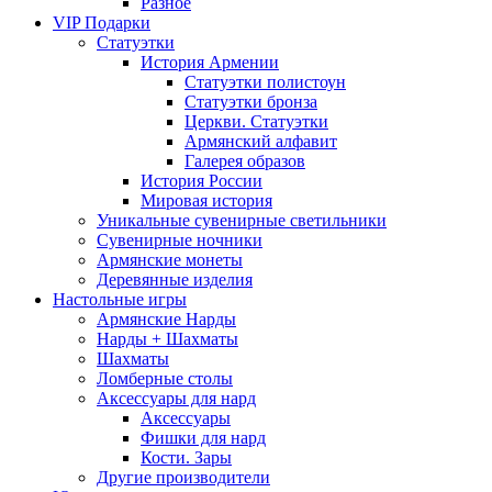
Разное
VIP Подарки
Статуэтки
История Армении
Статуэтки полистоун
Статуэтки бронза
Церкви. Статуэтки
Армянский алфавит
Галерея образов
История России
Мировая история
Уникальные сувенирные светильники
Сувенирные ночники
Армянские монеты
Деревянные изделия
Настольные игры
Армянские Нарды
Нарды + Шахматы
Шахматы
Ломберные столы
Аксессуары для нард
Аксессуары
Фишки для нард
Кости. Зары
Другие производители