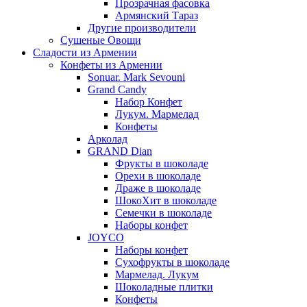
Прозрачная фасовка
Армянский Тараз
Другие производители
Сушеные Овощи
Сладости из Армении
Конфеты из Армении
Sonuar. Mark Sevouni
Grand Candy
Набор Конфет
Лукум. Мармелад
Конфеты
Арколад
GRAND Dian
Фрукты в шоколаде
Орехи в шоколаде
Драже в шоколаде
ШокоХит в шоколаде
Семечки в шоколаде
Наборы конфет
JOYCO
Наборы конфет
Сухофрукты в шоколаде
Мармелад. Лукум
Шоколадные плитки
Конфеты