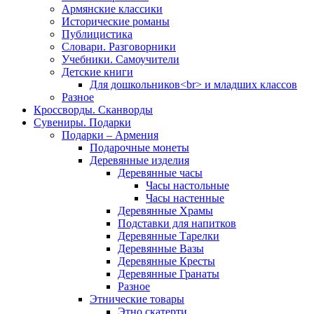
Армянские классики
Исторические романы
Публицистика
Словари. Разговорники
Учебники. Самоучители
Детские книги
Для дошкольников<br> и младших классов
Разное
Кроссворды. Сканворды
Сувениры. Подарки
Подарки – Армения
Подарочные монеты
Деревянные изделия
Деревянные часы
Часы настольные
Часы настенные
Деревянные Храмы
Подставки для напитков
Деревянные Тарелки
Деревянные Вазы
Деревянные Кресты
Деревянные Гранаты
Разное
Этнические товары
Этно скатерти