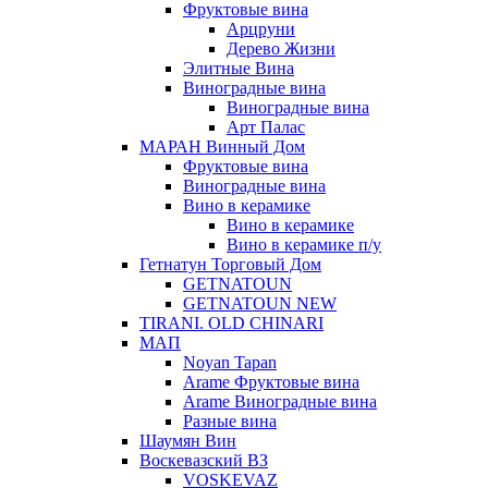
Фруктовые вина
Арцруни
Дерево Жизни
Элитные Вина
Виноградные вина
Виноградные вина
Арт Палас
МАРАН Винный Дом
Фруктовые вина
Виноградные вина
Вино в керамике
Вино в керамике
Вино в керамике п/у
Гетнатун Торговый Дом
GETNATOUN
GETNATOUN NEW
TIRANI. OLD CHINARI
МАП
Noyan Tapan
Arame Фруктовые вина
Arame Виноградные вина
Разные вина
Шаумян Вин
Воскевазский ВЗ
VOSKEVAZ