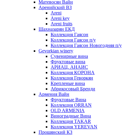
Матевосян Вайн
Аренийский ВЗ
Areni
Areni key
Areni fruits
Шахназарян ЕКД
Коллекция Гаясон
Коллекция Гаясон п/у
Коллекция Гаясон Новогодняя п/у
Gevorkian winery
Сувенирные вина
Фруктовые вина
АРИАЦ. АНАИС
Коллекция КОРОНА
Коллекция Геворкян
Крепленые вина
Абрикосовый Бренди
Армения Вайн
Фруктовые Вина
Коллекция ORRAN
OLD ARMENIA
Виноградные Вина
Коллекция TAKAR
Коллекция YEREVAN
Прошянский КЗ