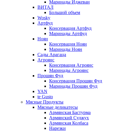
Маринады Иджеван
ВИТАЛ
Большой объем
Wosky
Артфуд
Консервация Артфуд
Маринады Артфуд
Ноян
Консервация Ноян
Маринады Ноян
Сады Арагаца
Агроянс
Консервация Агроянс
Маринады Агроянс
Прошян Фуд
Консервация Прошян Фуд
Маринады Прошян Фуд
YAN
te Gusto
Мясные Продукты
Мясные деликатесы
Армянская Бастурма
Армянский Суджух
Армянская Колбаса
Нарезки