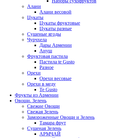
Наборы сухофруктов
Алани
Алани весовой
Цукаты
Цукаты фруктовые
Цукаты разные
Сушеные ягоды
Чурчхела
Дары Армении
Ануш
Фруктовая пастила
Пастила te Gusto
Разное
Орехи
Орехи весовые
Орехи в меду
Te Gusto
Фрукты из Армении
Овощи. Зелень
Свежие Овощи
Свежая Зелень
Замороженные Овощи и Зелень
Тамара фрут
Сушеная Зелень
АРМЧАЙ