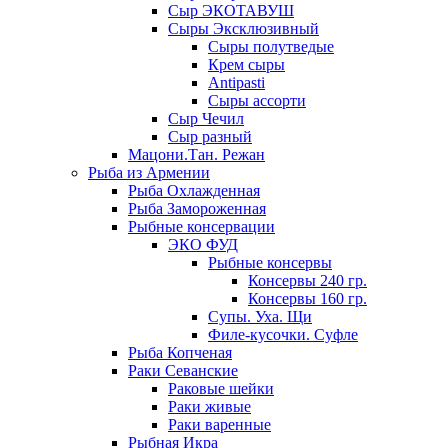
Сыр ЭКОТАВУШ
Сыры Эксклюзивный
Сыры полутведые
Крем сыры
Antipasti
Сыры ассорти
Сыр Чечил
Сыр разный
Мацони.Тан. Режан
Рыба из Армении
Рыба Охлажденная
Рыба Замороженная
Рыбные консервации
ЭКО ФУД
Рыбные консервы
Консервы 240 гр.
Консервы 160 гр.
Супы. Уха. Щи
Филе-кусочки. Суфле
Рыба Копченая
Раки Севанские
Раковые шейки
Раки живые
Раки варенные
Рыбная Икра