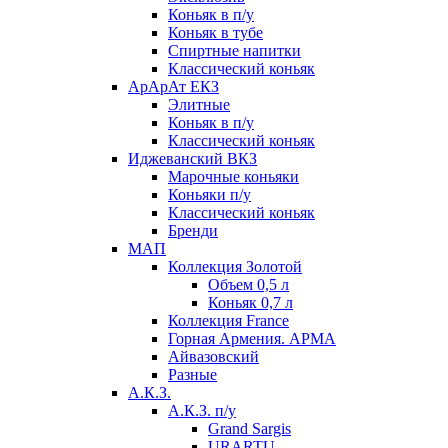
Коньяк в п/у
Коньяк в тубе
Спиртные напитки
Классический коньяк
АрАрАт ЕКЗ
Элитные
Коньяк в п/у
Классический коньяк
Иджеванский ВКЗ
Марочные коньяки
Коньяки п/у
Классический коньяк
Бренди
МАП
Коллекция Золотой
Объем 0,5 л
Коньяк 0,7 л
Коллекция France
Горная Армения. АРМА
Айвазовский
Разные
А.К.З.
А.К.З. п/у
Grand Sargis
URARTU