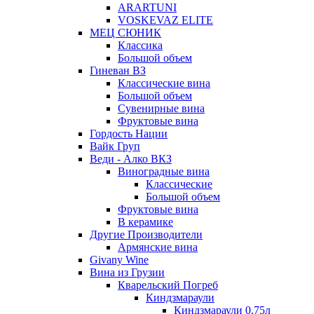
ARARTUNI
VOSKEVAZ ELITE
МЕЦ СЮНИК
Классика
Большой объем
Гиневан ВЗ
Классические вина
Большой объем
Сувенирные вина
Фруктовые вина
Гордость Нации
Вайк Груп
Веди - Алко ВКЗ
Виноградные вина
Классические
Большой объем
Фруктовые вина
В керамике
Другие Производители
Армянские вина
Givany Wine
Вина из Грузии
Кварельский Погреб
Киндзмараули
Киндзмараули 0,75л