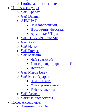
Грибы маринованные
Чай. Аксессуары
Чай Арарат
Чай Darman
АРМЧАЙ
Чай заварочный
Прозрачная фасовка
Армянский Тараз
Чай "IJEVAN". MASIS
Чай Агат
Чай Нане
Чай Гюмри
Чай Манана
Чай травяной
Био-сертифицированный
Весовой
Чай Meron berry
Чай Мега Арарат
Чай в пакете
Фильтр-пакетики
Гофроупаковка
Чай Амарас
Чайные аксессуары
Кофе. Аксессуары
Армянский кофе