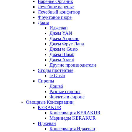
Варенье Органик
Лечебное варенье
Лечебный конфитюр
Фруктовое пюре
Джем
Иджеван
Джем YAN
Джем Агроянс
Джем Фрут Ланд
Джем te Gusto
Джем Шамб
Джем Ararat
Другие производители
Ягоды протёртые
te Gusto
Сиропы
Дошаб
Разные сиропы
Фрукты в сиропе
Овощные Консервации
KERAKUR
Консервация KERAKUR
Маринады KERAKUR
Иджеван
Консервация Иджеван