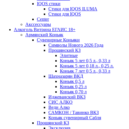
IQOS стики
Стики для IQOS ILUMA
Стики для IQOS
Сenter
Акссессуары
Алкоголь Витрина ЕГАИС 18+
Армянский Коньяк
Сувенирные Коньяки
Символы Нового 2026 Года
Прошянский КЗ
Элитные
Коньяк 5 лет 0,5 л., 0,33 л
Коньяк 5 лет 0,18 л., 0,25 л.
Коньяк 7 лет 0,5 л., 0,33 л
Шахназарян ВКД
Коньяк 0,5 л
Коньяк 0,25 л
Коньяк 0,70 л
Иджеванский ВКЗ
СИС АЛКО
Веди Алко
САМКОН / Тавинко ВКЗ
Коньяк сувенирный Сабля
Прошянский КЗ
Эксклюзив