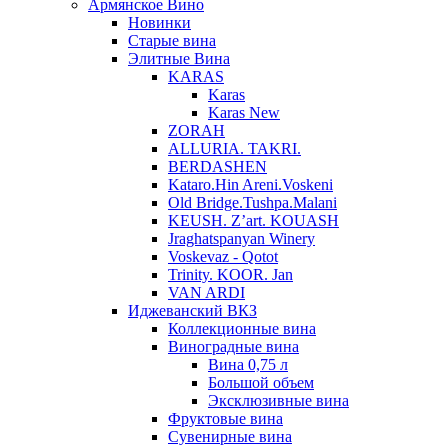
Армянское Вино
Новинки
Старые вина
Элитные Вина
KARAS
Karas
Karas New
ZORAH
ALLURIA. TAKRI.
BERDASHEN
Kataro.Hin Areni.Voskeni
Old Bridge.Tushpa.Malani
KEUSH. Z’art. KOUASH
Jraghatspanyan Winery
Voskevaz - Qotot
Trinity. KOOR. Jan
VAN ARDI
Иджеванский ВКЗ
Коллекционные вина
Виноградные вина
Вина 0,75 л
Большой объем
Эксклюзивные вина
Фруктовые вина
Cувенирные вина