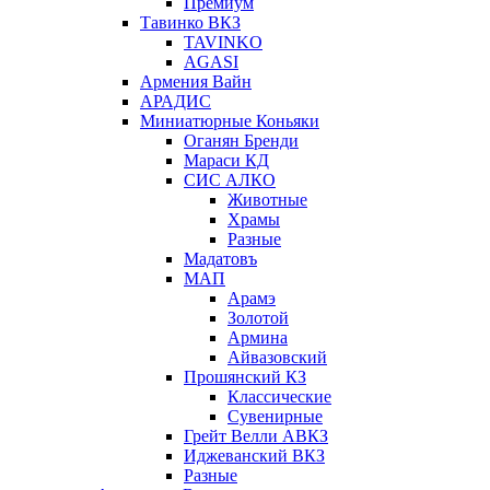
Премиум
Тавинко ВКЗ
TAVINKO
AGASI
Армения Вайн
АРАДИС
Миниатюрные Коньяки
Оганян Бренди
Мараси КД
СИС АЛКО
Животные
Храмы
Разные
Мадатовъ
МАП
Арамэ
Золотой
Армина
Айвазовский
Прошянский КЗ
Классические
Сувенирные
Грейт Велли АВКЗ
Иджеванский ВКЗ
Разные