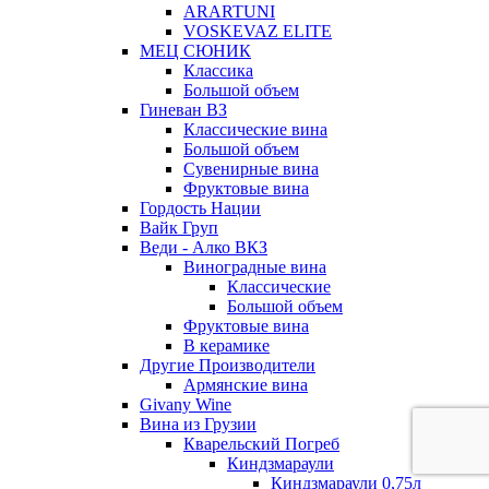
ARARTUNI
VOSKEVAZ ELITE
МЕЦ СЮНИК
Классика
Большой объем
Гиневан ВЗ
Классические вина
Большой объем
Сувенирные вина
Фруктовые вина
Гордость Нации
Вайк Груп
Веди - Алко ВКЗ
Виноградные вина
Классические
Большой объем
Фруктовые вина
В керамике
Другие Производители
Армянские вина
Givany Wine
Вина из Грузии
Кварельский Погреб
Киндзмараули
Киндзмараули 0,75л