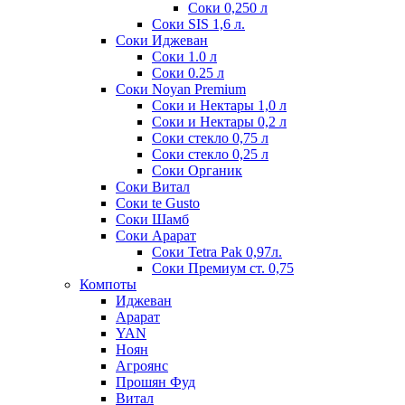
Соки 0,250 л
Соки SIS 1,6 л.
Соки Иджеван
Соки 1.0 л
Соки 0.25 л
Соки Noyan Premium
Соки и Нектары 1,0 л
Соки и Нектары 0,2 л
Соки стекло 0,75 л
Соки стекло 0,25 л
Соки Органик
Соки Витал
Соки te Gusto
Соки Шамб
Соки Арарат
Соки Tetra Pak 0,97л.
Соки Премиум ст. 0,75
Компоты
Иджеван
Арарат
YAN
Ноян
Агроянс
Прошян Фуд
Витал