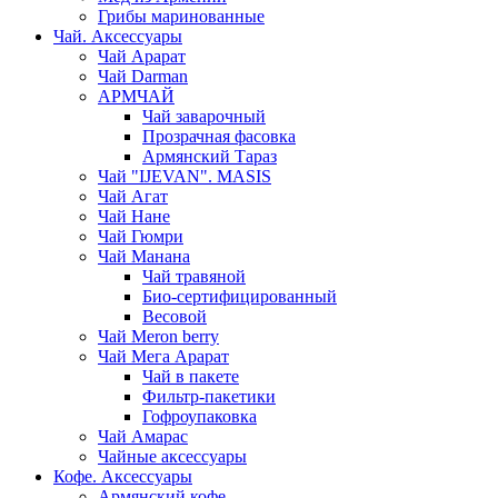
Грибы маринованные
Чай. Аксессуары
Чай Арарат
Чай Darman
АРМЧАЙ
Чай заварочный
Прозрачная фасовка
Армянский Тараз
Чай "IJEVAN". MASIS
Чай Агат
Чай Нане
Чай Гюмри
Чай Манана
Чай травяной
Био-сертифицированный
Весовой
Чай Meron berry
Чай Мега Арарат
Чай в пакете
Фильтр-пакетики
Гофроупаковка
Чай Амарас
Чайные аксессуары
Кофе. Аксессуары
Армянский кофе