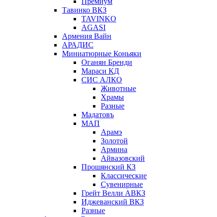
Премиум
Тавинко ВКЗ
TAVINKO
AGASI
Армения Вайн
АРАДИС
Миниатюрные Коньяки
Оганян Бренди
Мараси КД
СИС АЛКО
Животные
Храмы
Разные
Мадатовъ
МАП
Арамэ
Золотой
Армина
Айвазовский
Прошянский КЗ
Классические
Сувенирные
Грейт Велли АВКЗ
Иджеванский ВКЗ
Разные