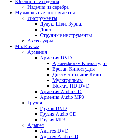
Ювелирные изделия
Изделия из серебра
Музыкальные инструменты
Инструменты
Дудук. Шви. Зурна.
Доол
Струнные инструменты
Аксессуары
MuzKavkaz
Армения
Армения DVD
Арменфильм Киностудия
Ереван Киностудия
Документальное Кино
Мультфильмы
Blu-ray. HD DVD
Армения Audio CD
Армения Audio MP3
Грузия
Грузия DVD
Грузия Audio CD
Грузия MP3
Адыгея
Адыгея DVD
Адыгея Audio CD