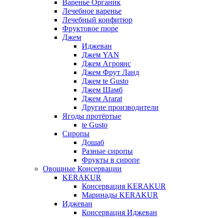
Варенье Органик
Лечебное варенье
Лечебный конфитюр
Фруктовое пюре
Джем
Иджеван
Джем YAN
Джем Агроянс
Джем Фрут Ланд
Джем te Gusto
Джем Шамб
Джем Ararat
Другие производители
Ягоды протёртые
te Gusto
Сиропы
Дошаб
Разные сиропы
Фрукты в сиропе
Овощные Консервации
KERAKUR
Консервация KERAKUR
Маринады KERAKUR
Иджеван
Консервация Иджеван