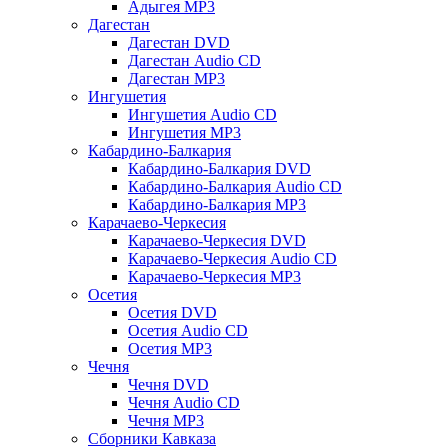
Адыгея MP3
Дагестан
Дагестан DVD
Дагестан Audio CD
Дагестан MP3
Ингушетия
Ингушетия Audio CD
Ингушетия MP3
Кабардино-Балкария
Кабардино-Балкария DVD
Кабардино-Балкария Audio CD
Кабардино-Балкария MP3
Карачаево-Черкесия
Карачаево-Черкесия DVD
Карачаево-Черкесия Audio CD
Карачаево-Черкесия MP3
Осетия
Осетия DVD
Осетия Audio CD
Осетия MP3
Чечня
Чечня DVD
Чечня Audio CD
Чечня MP3
Сборники Кавказа