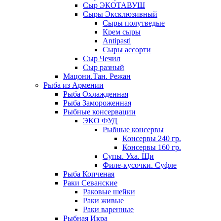
Сыр ЭКОТАВУШ
Сыры Эксклюзивный
Сыры полутведые
Крем сыры
Antipasti
Сыры ассорти
Сыр Чечил
Сыр разный
Мацони.Тан. Режан
Рыба из Армении
Рыба Охлажденная
Рыба Замороженная
Рыбные консервации
ЭКО ФУД
Рыбные консервы
Консервы 240 гр.
Консервы 160 гр.
Супы. Уха. Щи
Филе-кусочки. Суфле
Рыба Копченая
Раки Севанские
Раковые шейки
Раки живые
Раки варенные
Рыбная Икра