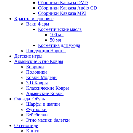
Сборники Кавказа DVD
Сборники Кавказа Audio CD
Сборники Кавказа MP3
Красота и здоровье
Ваки Фарм
Косметические масла
100 мл
50 мл
Косметика для ухода
Продукция Наринэ
Детские игры
Армянские Этно Ковры
Коврики
Половики
Ковры Модерн
3 D Ковры
Классические Ковры
Армянские Ковры
Одежда. Обувь
Шарфы и шапки
Футболки
Бейсболки
Этно масики балетки
О геноциде
Книги