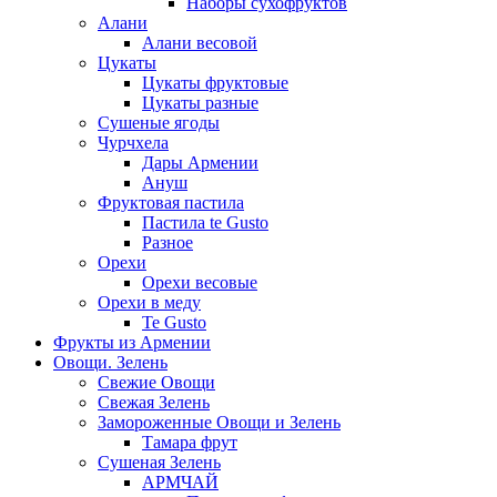
Наборы сухофруктов
Алани
Алани весовой
Цукаты
Цукаты фруктовые
Цукаты разные
Сушеные ягоды
Чурчхела
Дары Армении
Ануш
Фруктовая пастила
Пастила te Gusto
Разное
Орехи
Орехи весовые
Орехи в меду
Te Gusto
Фрукты из Армении
Овощи. Зелень
Свежие Овощи
Свежая Зелень
Замороженные Овощи и Зелень
Тамара фрут
Сушеная Зелень
АРМЧАЙ