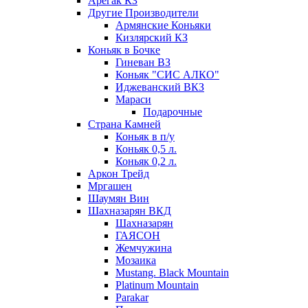
Арегак КЗ
Другие Производители
Армянские Коньяки
Кизлярский КЗ
Коньяк в Бочке
Гиневан ВЗ
Коньяк "СИС АЛКО"
Иджеванский ВКЗ
Мараси
Подарочные
Страна Камней
Коньяк в п/у
Коньяк 0,5 л.
Коньяк 0,2 л.
Аркон Трейд
Мргашен
Шаумян Вин
Шахназарян ВКД
Шахназарян
ГАЯСОН
Жемчужина
Мозаика
Mustang. Black Mountain
Platinum Mountain
Parakar