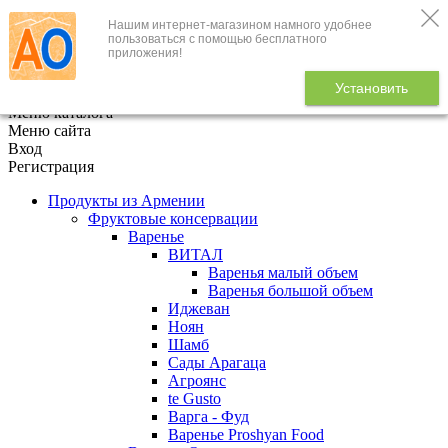
Нашим интернет-магазином намного удобнее
+7 (495) 646-888-1
пользоваться с помощью бесплатного
приложения!
В корзине
0
товаров
Установить
x
Меню каталога
Меню сайта
Вход
Регистрация
Продукты из Армении
Фруктовые консервации
Варенье
ВИТАЛ
Варенья малый объем
Варенья большой объем
Иджеван
Ноян
Шамб
Сады Арагаца
Агроянс
te Gusto
Варга - Фуд
Варенье Proshyan Food