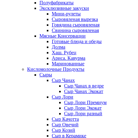
Полуфабрикаты
Эксклюзивные закуски
Мини-рулеты
Сыровяленая вырезка
Говядина сыровяленая
Свинина сыровяленая
Мясные Консервации
Готовые блюда и обеды
Долма
Хаш. Рубец
Ариса. Кавурма
Маринованные
Кисломолочные Продукты
Сыры
Сыр Чанах
Сыр Чанах в ведре
Сыр Чанах Экокат
Сыр Лори
Сыр Лори Премиум
Сыр Лори Экокат
Сыр Лори разный
Сыр Качотта
Сыр Овечий
Сыр Козий
Сыр в Керамике