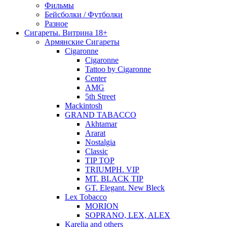
Фильмы
Бейсболки / Футболки
Разное
Сигареты. Витрина 18+
Армянские Сигареты
Cigaronne
Cigaronne
Tattoo by Cigaronne
Center
AMG
5th Street
Mackintosh
GRAND TABACCO
Akhtamar
Ararat
Nostalgia
Classic
TIP TOP
TRIUMPH. VIP
MT. BLACK TIP
GT. Elegant. New Bleck
Lex Tobacco
MORION
SOPRANO, LEX, ALEX
Karelia and others