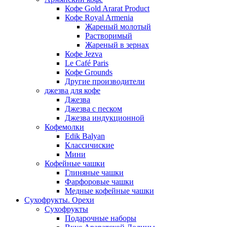
Кофе Gold Ararat Product
Кофе Royal Armenia
Жареный молотый
Растворимый
Жареный в зернах
Кофе Jezva
Le Café Paris
Кофе Grounds
Другие производители
джезва для кофе
Джезва
Джезва с песком
Джезва индукционной
Кофемолки
Edik Balyan
Классичиские
Мини
Кофейные чашки
Глиняные чашки
Фарфоровые чашки
Медные кофейные чашки
Сухофрукты. Орехи
Сухофрукты
Подарочные наборы