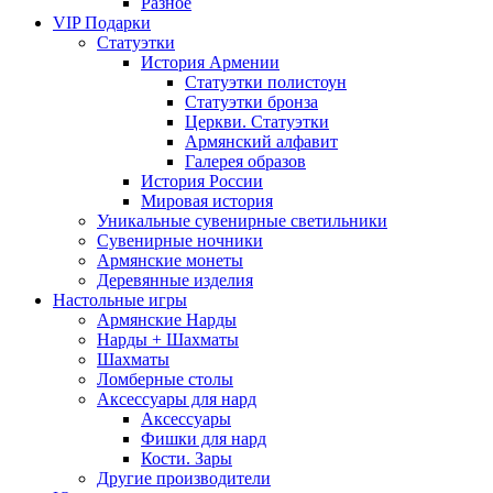
Разное
VIP Подарки
Статуэтки
История Армении
Статуэтки полистоун
Статуэтки бронза
Церкви. Статуэтки
Армянский алфавит
Галерея образов
История России
Мировая история
Уникальные сувенирные светильники
Сувенирные ночники
Армянские монеты
Деревянные изделия
Настольные игры
Армянские Нарды
Нарды + Шахматы
Шахматы
Ломберные столы
Аксессуары для нард
Аксессуары
Фишки для нард
Кости. Зары
Другие производители