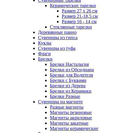
Сувенирные тарелки
Керамические тарелки
Размер 27 х 26 см
Размер 21-18,5 см
Размер 16 - 14 см
Стеклянные тарелки
Деревянные панно
Сувениры из гипса
Куклы
Сувениры из туфа
Флаги
Брелки
Брелки Настальгия
Брелки из Обсидиана
Брелки для Водителя
Брелки с Буквами
Брелки из Дерева
Брелки из Керамики
Брелки Разные
Сувениры на магните
Разные магниты
Магниты резиновые
Магниты акриловые
Магниты закатные
Магниты керамические