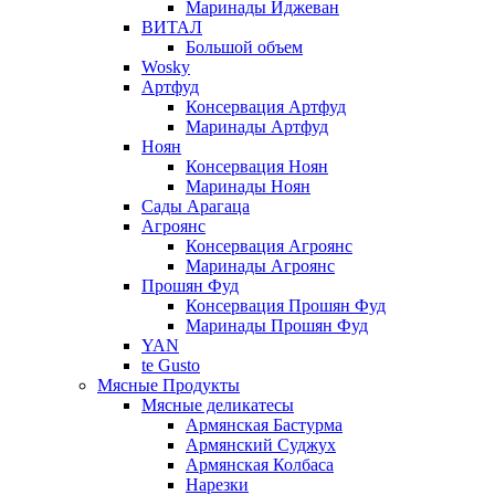
Маринады Иджеван
ВИТАЛ
Большой объем
Wosky
Артфуд
Консервация Артфуд
Маринады Артфуд
Ноян
Консервация Ноян
Маринады Ноян
Сады Арагаца
Агроянс
Консервация Агроянс
Маринады Агроянс
Прошян Фуд
Консервация Прошян Фуд
Маринады Прошян Фуд
YAN
te Gusto
Мясные Продукты
Мясные деликатесы
Армянская Бастурма
Армянский Суджух
Армянская Колбаса
Нарезки