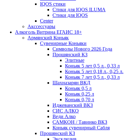
IQOS стики
Стики для IQOS ILUMA
Стики для IQOS
Сenter
Акссессуары
Алкоголь Витрина ЕГАИС 18+
Армянский Коньяк
Сувенирные Коньяки
Символы Нового 2026 Года
Прошянский КЗ
Элитные
Коньяк 5 лет 0,5 л., 0,33 л
Коньяк 5 лет 0,18 л., 0,25 л.
Коньяк 7 лет 0,5 л., 0,33 л
Шахназарян ВКД
Коньяк 0,5 л
Коньяк 0,25 л
Коньяк 0,70 л
Иджеванский ВКЗ
СИС АЛКО
Веди Алко
САМКОН / Тавинко ВКЗ
Коньяк сувенирный Сабля
Прошянский КЗ
Эксклюзив