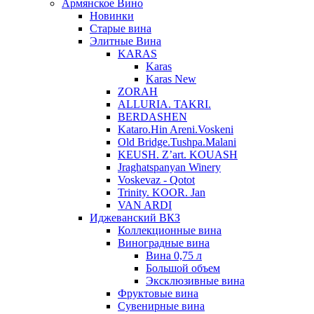
Армянское Вино
Новинки
Старые вина
Элитные Вина
KARAS
Karas
Karas New
ZORAH
ALLURIA. TAKRI.
BERDASHEN
Kataro.Hin Areni.Voskeni
Old Bridge.Tushpa.Malani
KEUSH. Z’art. KOUASH
Jraghatspanyan Winery
Voskevaz - Qotot
Trinity. KOOR. Jan
VAN ARDI
Иджеванский ВКЗ
Коллекционные вина
Виноградные вина
Вина 0,75 л
Большой объем
Эксклюзивные вина
Фруктовые вина
Cувенирные вина