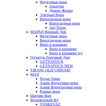
Фруктовые вина
Арцруни
Дерево Жизни
Элитные Вина
Виноградные вина
Виноградные вина
Арт Палас
МАРАН Винный Дом
Фруктовые вина
Виноградные вина
Вино в керамике
Вино в керамике
Вино в керамике п/у
Гетнатун Торговый Дом
GETNATOUN
GETNATOUN NEW
TIRANI. OLD CHINARI
МАП
Noyan Tapan
Arame Фруктовые вина
Arame Виноградные вина
Разные вина
Шаумян Вин
Воскевазский ВЗ
VOSKEVAZ