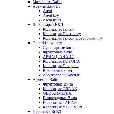
Матевосян Вайн
Аренийский ВЗ
Areni
Areni key
Areni fruits
Шахназарян ЕКД
Коллекция Гаясон
Коллекция Гаясон п/у
Коллекция Гаясон Новогодняя п/у
Gevorkian winery
Сувенирные вина
Фруктовые вина
АРИАЦ. АНАИС
Коллекция КОРОНА
Коллекция Геворкян
Крепленые вина
Абрикосовый Бренди
Армения Вайн
Фруктовые Вина
Коллекция ORRAN
OLD ARMENIA
Виноградные Вина
Коллекция TAKAR
Коллекция YEREVAN
Прошянский КЗ