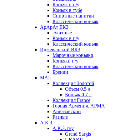
Коньяк в п/у
Коньяк в тубе
Спиртные напитки
Классический коньяк
АрАрАт ЕКЗ
Элитные
Коньяк в п/у
Классический коньяк
Иджеванский ВКЗ
Марочные коньяки
Коньяки п/у
Классический коньяк
Бренди
МАП
Коллекция Золотой
Объем 0,5 л
Коньяк 0,7 л
Коллекция France
Горная Армения. АРМА
Айвазовский
Разные
А.К.З.
А.К.З. п/у
Grand Sargis
URARTU