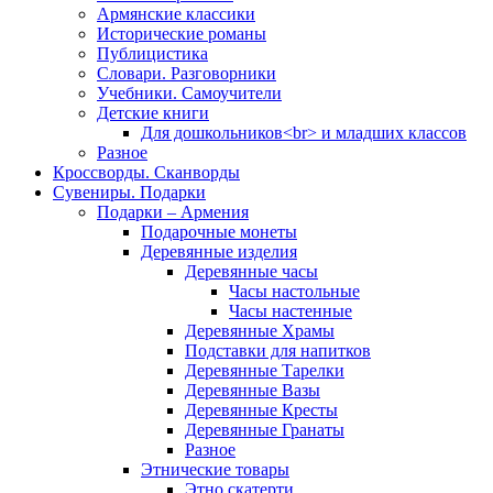
Армянские классики
Исторические романы
Публицистика
Словари. Разговорники
Учебники. Самоучители
Детские книги
Для дошкольников<br> и младших классов
Разное
Кроссворды. Сканворды
Сувениры. Подарки
Подарки – Армения
Подарочные монеты
Деревянные изделия
Деревянные часы
Часы настольные
Часы настенные
Деревянные Храмы
Подставки для напитков
Деревянные Тарелки
Деревянные Вазы
Деревянные Кресты
Деревянные Гранаты
Разное
Этнические товары
Этно скатерти