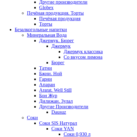
Другие производители
Globex
Печёная продукция. Торты
Печёная продукция
Торты
Безалкогольные напитки
Минеральная Вода
Джермук. Бюрег
Джермук
Джермук классика
Со вкусом лимона
Бюрег
Татни
Бжни. Ной
Гарни
Апаран
Ararat. Well Still
Бон Жур
Дилижан. Зулал
Другие Производители
Dausuz
Соки
Соки SIS Натурал
Соки YAN
Соки 0,930 л