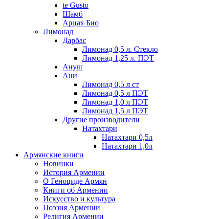
te Gusto
Шамб
Арцах Био
Лимонад
Дарбас
Лимонад 0,5 л. Стекло
Лимонад 1,25 л. ПЭТ
Ануш
Ани
Лимонад 0,5 л ст
Лимонад 0,5 л ПЭТ
Лимонад 1,0 л ПЭТ
Лимонад 1,5 л ПЭТ
Другие производители
Натахтари
Натахтари 0,5л
Натахтари 1,0л
Армянские книги
Новинки
История Армении
О Геноциде Армян
Книги об Армении
Иcкусство и культура
Поэзия Армении
Религия Армении