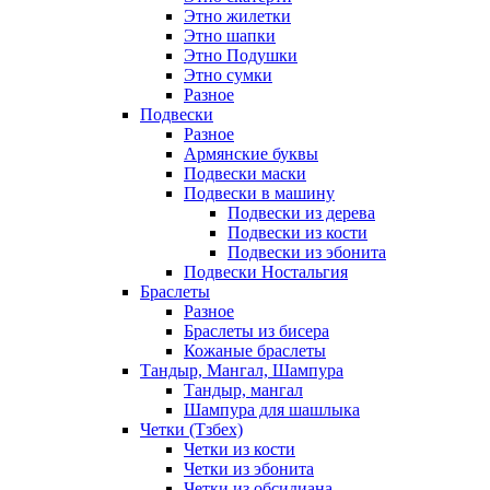
Этно жилетки
Этно шапки
Этно Подушки
Этно сумки
Разное
Подвески
Разное
Армянские буквы
Подвески маски
Подвески в машину
Подвески из дерева
Подвески из кости
Подвески из эбонита
Подвески Ностальгия
Браслеты
Разное
Браслеты из бисера
Кожаные браслеты
Тандыр, Мангал, Шампура
Тандыр, мангал
Шампура для шашлыка
Четки (Тзбех)
Четки из кости
Четки из эбонита
Четки из обсидиана