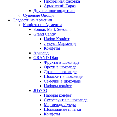
Прозрачная фасовка
Армянский Тараз
Другие производители
Сушеные Овощи
Сладости из Армении
Конфеты из Армении
Sonuar. Mark Sevouni
Grand Candy
Набор Конфет
Лукум. Мармелад
Конфеты
Арколад
GRAND Dian
Фрукты в шоколаде
Орехи в шоколаде
Драже в шоколаде
ШокоХит в шоколаде
Семечки в шоколаде
Наборы конфет
JOYCO
Наборы конфет
Сухофрукты в шоколаде
Мармелад. Лукум
Шоколадные плитки
Конфеты