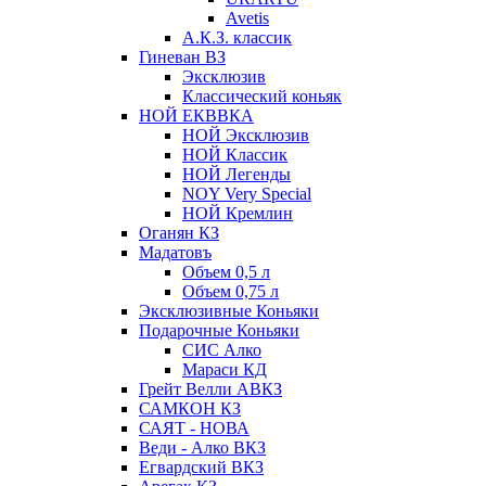
Avetis
А.К.З. классик
Гиневан ВЗ
Эксклюзив
Классический коньяк
НОЙ ЕКВВКА
НОЙ Эксклюзив
НОЙ Классик
НОЙ Легенды
NOY Very Speсial
НОЙ Кремлин
Оганян КЗ
Мадатовъ
Объем 0,5 л
Объем 0,75 л
Эксклюзивные Коньяки
Подарочные Коньяки
СИС Алко
Мараси КД
Грейт Велли АВКЗ
САМКОН КЗ
САЯТ - НОВА
Веди - Алко ВКЗ
Егвардский ВКЗ