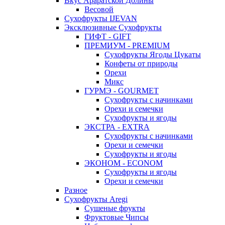
Вкус Араратской Долины
Весовой
Сухофрукты IJEVAN
Эксклюзивные Сухофрукты
ГИФТ - GIFT
ПРЕМИУМ - PREMIUM
Сухофрукты Ягоды Цукаты
Конфеты от природы
Орехи
Микс
ГУРМЭ - GOURMET
Сухофрукты с начинками
Орехи и семечки
Сухофрукты и ягоды
ЭКСТРА - EXTRA
Сухофрукты с начинками
Орехи и семечки
Сухофрукты и ягоды
ЭКОНОМ - ECONOM
Сухофрукты и ягоды
Орехи и семечки
Разное
Сухофрукты Aregi
Сушеные фрукты
Фруктовые Чипсы