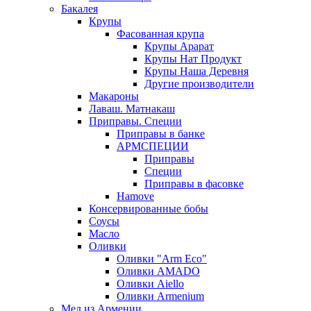
Бакалея
Крупы
Фасованная крупа
Крупы Арарат
Крупы Нат Продукт
Крупы Наша Деревня
Другие производители
Макароны
Лаваш. Матнакаш
Приправы. Специи
Приправы в банке
АРМСПЕЦИИ
Приправы
Специи
Приправы в фасовке
Hamove
Консервированные бобы
Соусы
Масло
Оливки
Оливки "Arm Eco"
Оливки AMADO
Оливки Aiello
Оливки Armenium
Мед из Армении