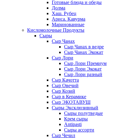
Готовые блюда и обеды
Долма
Хаш. Рубец
Ариса. Кавурма
Маринованные
Кисломолочные Продукты
Сыры
Сыр Чанах
Сыр Чанах в ведре
Сыр Чанах Экокат
Сыр Лори
Сыр Лори Премиум
Сыр Лори Экокат
Сыр Лори разный
Сыр Качотта
Сыр Овечий
Сыр Козий
Сыр в Керамике
Сыр ЭКОТАВУШ
Сыры Эксклюзивный
Сыры полутведые
Крем сыры
Antipasti
Сыры ассорти
Сыр Чечил