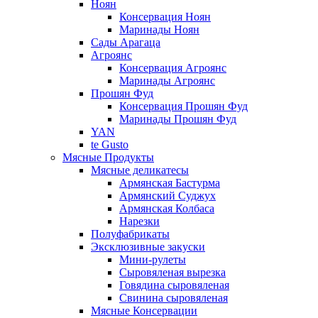
Ноян
Консервация Ноян
Маринады Ноян
Сады Арагаца
Агроянс
Консервация Агроянс
Маринады Агроянс
Прошян Фуд
Консервация Прошян Фуд
Маринады Прошян Фуд
YAN
te Gusto
Мясные Продукты
Мясные деликатесы
Армянская Бастурма
Армянский Суджух
Армянская Колбаса
Нарезки
Полуфабрикаты
Эксклюзивные закуски
Мини-рулеты
Сыровяленая вырезка
Говядина сыровяленая
Свинина сыровяленая
Мясные Консервации