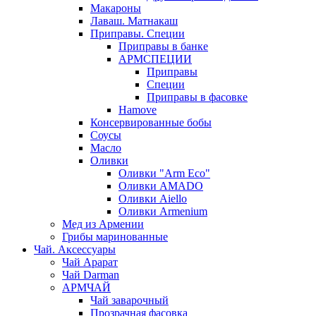
Макароны
Лаваш. Матнакаш
Приправы. Специи
Приправы в банке
АРМСПЕЦИИ
Приправы
Специи
Приправы в фасовке
Hamove
Консервированные бобы
Соусы
Масло
Оливки
Оливки "Arm Eco"
Оливки AMADO
Оливки Aiello
Оливки Armenium
Мед из Армении
Грибы маринованные
Чай. Аксессуары
Чай Арарат
Чай Darman
АРМЧАЙ
Чай заварочный
Прозрачная фасовка