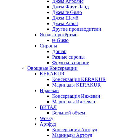
Джем Агроянс
Джем Фрут Ланд
Джем te Gusto
Джем Шамб
Джем Ararat
Другие производители
Ягоды протёртые
te Gusto
Сиропы
Дошаб
Разные сиропы
Фрукты в сиропе
Овощные Консервации
KERAKUR
Консервация KERAKUR
Маринады KERAKUR
Иджеван
Консервация Иджеван
Маринады Иджеван
ВИТАЛ
Большой объем
Wosky
Артфуд
Консервация Артфуд
Маринады Артфуд