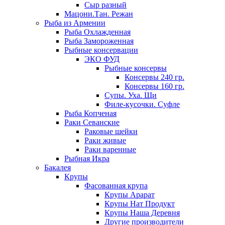
Сыр разный
Мацони.Тан. Режан
Рыба из Армении
Рыба Охлажденная
Рыба Замороженная
Рыбные консервации
ЭКО ФУД
Рыбные консервы
Консервы 240 гр.
Консервы 160 гр.
Супы. Уха. Щи
Филе-кусочки. Суфле
Рыба Копченая
Раки Севанские
Раковые шейки
Раки живые
Раки варенные
Рыбная Икра
Бакалея
Крупы
Фасованная крупа
Крупы Арарат
Крупы Нат Продукт
Крупы Наша Деревня
Другие производители