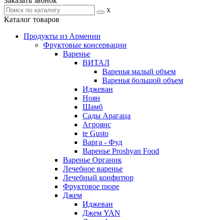
Заказать звонок
x
Каталог товаров
Продукты из Армении
Фруктовые консервации
Варенье
ВИТАЛ
Варенья малый объем
Варенья большой объем
Иджеван
Ноян
Шамб
Сады Арагаца
Агроянс
te Gusto
Варга - Фуд
Варенье Proshyan Food
Варенье Органик
Лечебное варенье
Лечебный конфитюр
Фруктовое пюре
Джем
Иджеван
Джем YAN