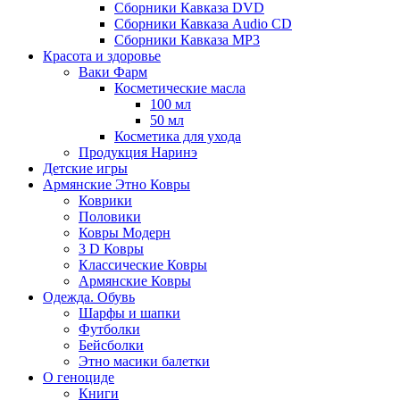
Сборники Кавказа DVD
Сборники Кавказа Audio CD
Сборники Кавказа MP3
Красота и здоровье
Ваки Фарм
Косметические масла
100 мл
50 мл
Косметика для ухода
Продукция Наринэ
Детские игры
Армянские Этно Ковры
Коврики
Половики
Ковры Модерн
3 D Ковры
Классические Ковры
Армянские Ковры
Одежда. Обувь
Шарфы и шапки
Футболки
Бейсболки
Этно масики балетки
О геноциде
Книги