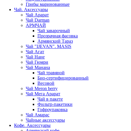
Грибы маринованные
Чай. Аксессуары
Чай Арарат
Чай Darman
АРМЧАЙ
Чай заварочный
Прозрачная фасовка
Армянский Тараз
Чай "IJEVAN". MASIS
Чай Агат
Чай Нане
Чай Гюмри
Чай Манана
Чай травяной
Био-сертифицированный
Весовой
Чай Meron berry
Чай Мега Арарат
Чай в пакете
Фильтр-пакетики
Гофроупаковка
Чай Амарас
Чайные аксессуары
Кофе. Аксессуары
Армянский кофе