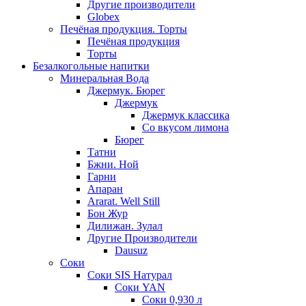
Другие производители
Globex
Печёная продукция. Торты
Печёная продукция
Торты
Безалкогольные напитки
Минеральная Вода
Джермук. Бюрег
Джермук
Джермук классика
Со вкусом лимона
Бюрег
Татни
Бжни. Ной
Гарни
Апаран
Ararat. Well Still
Бон Жур
Дилижан. Зулал
Другие Производители
Dausuz
Соки
Соки SIS Натурал
Соки YAN
Соки 0,930 л