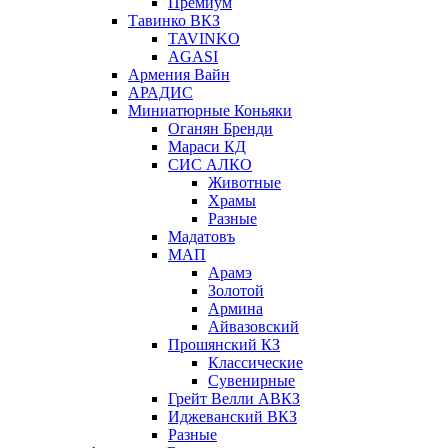
Премиум
Тавинко ВКЗ
TAVINKO
AGASI
Армения Вайн
АРАДИС
Миниатюрные Коньяки
Оганян Бренди
Мараси КД
СИС АЛКО
Животные
Храмы
Разные
Мадатовъ
МАП
Арамэ
Золотой
Армина
Айвазовский
Прошянский КЗ
Классические
Сувенирные
Грейт Велли АВКЗ
Иджеванский ВКЗ
Разные