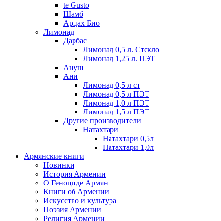
te Gusto
Шамб
Арцах Био
Лимонад
Дарбас
Лимонад 0,5 л. Стекло
Лимонад 1,25 л. ПЭТ
Ануш
Ани
Лимонад 0,5 л ст
Лимонад 0,5 л ПЭТ
Лимонад 1,0 л ПЭТ
Лимонад 1,5 л ПЭТ
Другие производители
Натахтари
Натахтари 0,5л
Натахтари 1,0л
Армянские книги
Новинки
История Армении
О Геноциде Армян
Книги об Армении
Иcкусство и культура
Поэзия Армении
Религия Армении