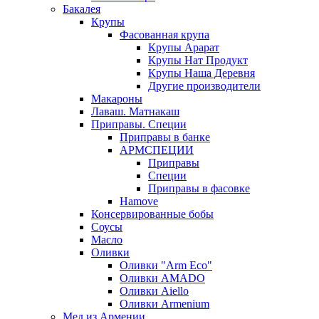
Бакалея
Крупы
Фасованная крупа
Крупы Арарат
Крупы Нат Продукт
Крупы Наша Деревня
Другие производители
Макароны
Лаваш. Матнакаш
Приправы. Специи
Приправы в банке
АРМСПЕЦИИ
Приправы
Специи
Приправы в фасовке
Hamove
Консервированные бобы
Соусы
Масло
Оливки
Оливки "Arm Eco"
Оливки AMADO
Оливки Aiello
Оливки Armenium
Мед из Армении