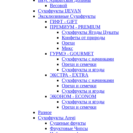
Вкус Араратской Долины
Весовой
Сухофрукты IJEVAN
Эксклюзивные Сухофрукты
ГИФТ - GIFT
ПРЕМИУМ - PREMIUM
Сухофрукты Ягоды Цукаты
Конфеты от природы
Орехи
Микс
ГУРМЭ - GOURMET
Сухофрукты с начинками
Орехи и семечки
Сухофрукты и ягоды
ЭКСТРА - EXTRA
Сухофрукты с начинками
Орехи и семечки
Сухофрукты и ягоды
ЭКОНОМ - ECONOM
Сухофрукты и ягоды
Орехи и семечки
Разное
Сухофрукты Aregi
Сушеные фрукты
Фруктовые Чипсы