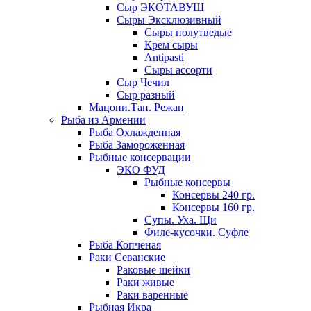
Сыр ЭКОТАВУШ
Сыры Эксклюзивный
Сыры полутведые
Крем сыры
Antipasti
Сыры ассорти
Сыр Чечил
Сыр разный
Мацони.Тан. Режан
Рыба из Армении
Рыба Охлажденная
Рыба Замороженная
Рыбные консервации
ЭКО ФУД
Рыбные консервы
Консервы 240 гр.
Консервы 160 гр.
Супы. Уха. Щи
Филе-кусочки. Суфле
Рыба Копченая
Раки Севанские
Раковые шейки
Раки живые
Раки варенные
Рыбная Икра