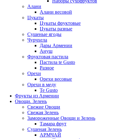
Наборы сухофруктов
Алани
Алани весовой
Цукаты
Цукаты фруктовые
Цукаты разные
Сушеные ягоды
Чурчхела
Дары Армении
Ануш
Фруктовая пастила
Пастила te Gusto
Разное
Орехи
Орехи весовые
Орехи в меду
Te Gusto
Фрукты из Армении
Овощи. Зелень
Свежие Овощи
Свежая Зелень
Замороженные Овощи и Зелень
Тамара фрут
Сушеная Зелень
АРМЧАЙ