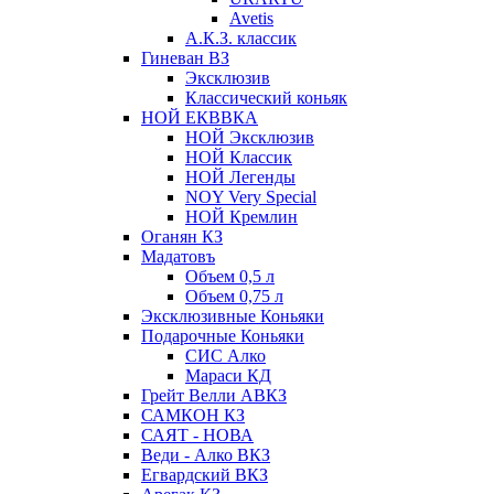
Avetis
А.К.З. классик
Гиневан ВЗ
Эксклюзив
Классический коньяк
НОЙ ЕКВВКА
НОЙ Эксклюзив
НОЙ Классик
НОЙ Легенды
NOY Very Speсial
НОЙ Кремлин
Оганян КЗ
Мадатовъ
Объем 0,5 л
Объем 0,75 л
Эксклюзивные Коньяки
Подарочные Коньяки
СИС Алко
Мараси КД
Грейт Велли АВКЗ
САМКОН КЗ
САЯТ - НОВА
Веди - Алко ВКЗ
Егвардский ВКЗ