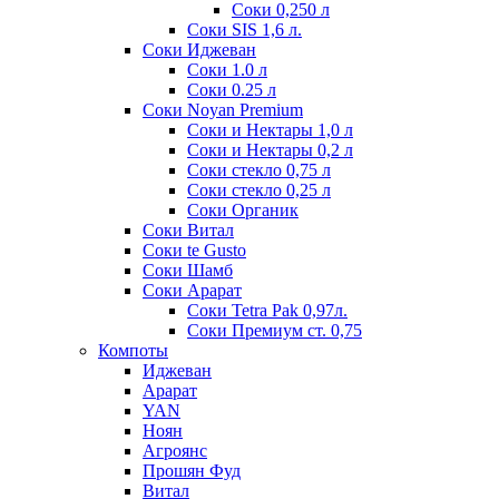
Соки 0,250 л
Соки SIS 1,6 л.
Соки Иджеван
Соки 1.0 л
Соки 0.25 л
Соки Noyan Premium
Соки и Нектары 1,0 л
Соки и Нектары 0,2 л
Соки стекло 0,75 л
Соки стекло 0,25 л
Соки Органик
Соки Витал
Соки te Gusto
Соки Шамб
Соки Арарат
Соки Tetra Pak 0,97л.
Соки Премиум ст. 0,75
Компоты
Иджеван
Арарат
YAN
Ноян
Агроянс
Прошян Фуд
Витал