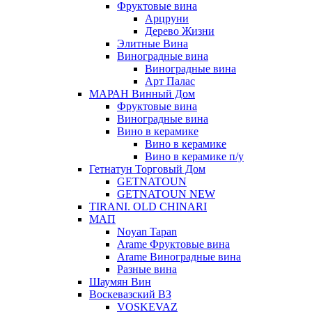
Фруктовые вина
Арцруни
Дерево Жизни
Элитные Вина
Виноградные вина
Виноградные вина
Арт Палас
МАРАН Винный Дом
Фруктовые вина
Виноградные вина
Вино в керамике
Вино в керамике
Вино в керамике п/у
Гетнатун Торговый Дом
GETNATOUN
GETNATOUN NEW
TIRANI. OLD CHINARI
МАП
Noyan Tapan
Arame Фруктовые вина
Arame Виноградные вина
Разные вина
Шаумян Вин
Воскевазский ВЗ
VOSKEVAZ