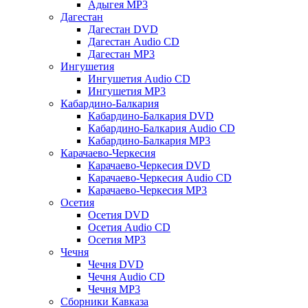
Адыгея MP3
Дагестан
Дагестан DVD
Дагестан Audio CD
Дагестан MP3
Ингушетия
Ингушетия Audio CD
Ингушетия MP3
Кабардино-Балкария
Кабардино-Балкария DVD
Кабардино-Балкария Audio CD
Кабардино-Балкария MP3
Карачаево-Черкесия
Карачаево-Черкесия DVD
Карачаево-Черкесия Audio CD
Карачаево-Черкесия MP3
Осетия
Осетия DVD
Осетия Audio CD
Осетия MP3
Чечня
Чечня DVD
Чечня Audio CD
Чечня MP3
Сборники Кавказа