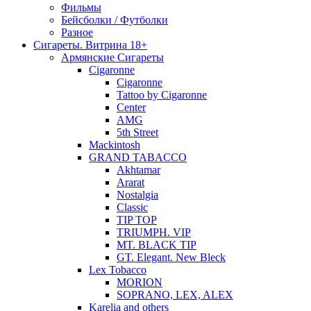
Фильмы
Бейсболки / Футболки
Разное
Сигареты. Витрина 18+
Армянские Сигареты
Cigaronne
Cigaronne
Tattoo by Cigaronne
Center
AMG
5th Street
Mackintosh
GRAND TABACCO
Akhtamar
Ararat
Nostalgia
Classic
TIP TOP
TRIUMPH. VIP
MT. BLACK TIP
GT. Elegant. New Bleck
Lex Tobacco
MORION
SOPRANO, LEX, ALEX
Karelia and others