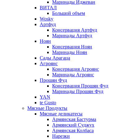
Маринады Иджеван
ВИТАЛ
Большой объем
Wosky
Артфуд
Консервация Артфуд
Маринады Артфуд
Ноян
Консервация Ноян
Маринады Ноян
Сады Арагаца
Агроянс
Консервация Агроянс
Маринады Агроянс
Прошян Фуд
Консервация Прошян Фуд
Маринады Прошян Фуд
YAN
te Gusto
Мясные Продукты
Мясные деликатесы
Армянская Бастурма
Армянский Суджух
Армянская Колбаса
Нарезки