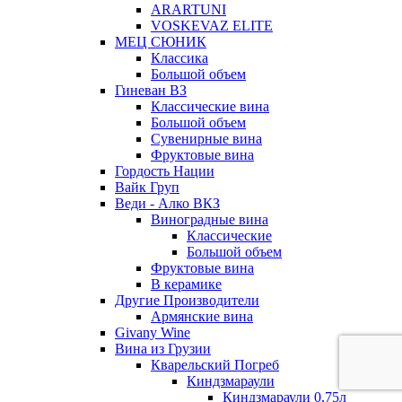
ARARTUNI
VOSKEVAZ ELITE
МЕЦ СЮНИК
Классика
Большой объем
Гиневан ВЗ
Классические вина
Большой объем
Сувенирные вина
Фруктовые вина
Гордость Нации
Вайк Груп
Веди - Алко ВКЗ
Виноградные вина
Классические
Большой объем
Фруктовые вина
В керамике
Другие Производители
Армянские вина
Givany Wine
Вина из Грузии
Кварельский Погреб
Киндзмараули
Киндзмараули 0,75л