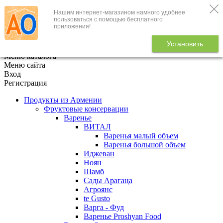
Нашим интернет-магазином намного удобнее
+7 (495) 646-888-1
пользоваться с помощью бесплатного
приложения!
В корзине
0
товаров
Установить
x
Меню каталога
Меню сайта
Вход
Регистрация
Продукты из Армении
Фруктовые консервации
Варенье
ВИТАЛ
Варенья малый объем
Варенья большой объем
Иджеван
Ноян
Шамб
Сады Арагаца
Агроянс
te Gusto
Варга - Фуд
Варенье Proshyan Food