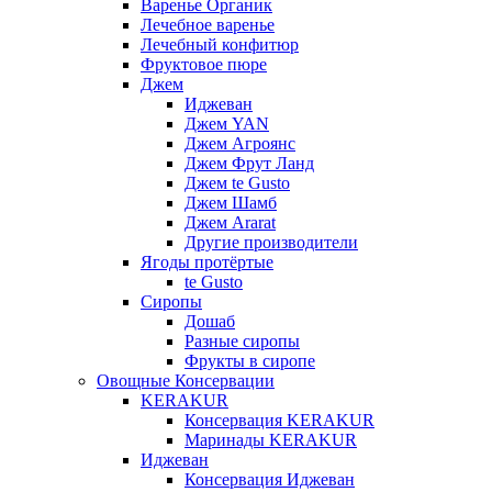
Варенье Органик
Лечебное варенье
Лечебный конфитюр
Фруктовое пюре
Джем
Иджеван
Джем YAN
Джем Агроянс
Джем Фрут Ланд
Джем te Gusto
Джем Шамб
Джем Ararat
Другие производители
Ягоды протёртые
te Gusto
Сиропы
Дошаб
Разные сиропы
Фрукты в сиропе
Овощные Консервации
KERAKUR
Консервация KERAKUR
Маринады KERAKUR
Иджеван
Консервация Иджеван