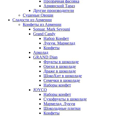
Прозрачная фасовка
Армянский Тараз
Другие производители
Сушеные Овощи
Сладости из Армении
Конфеты из Армении
Sonuar. Mark Sevouni
Grand Candy
Набор Конфет
Лукум. Мармелад
Конфеты
Арколад
GRAND Dian
Фрукты в шоколаде
Орехи в шоколаде
Драже в шоколаде
ШокоХит в шоколаде
Семечки в шоколаде
Наборы конфет
JOYCO
Наборы конфет
Сухофрукты в шоколаде
Мармелад. Лукум
Шоколадные плитки
Конфеты