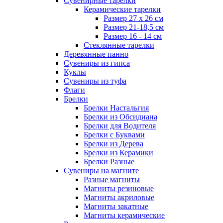
Сувенирные тарелки
Керамические тарелки
Размер 27 х 26 см
Размер 21-18,5 см
Размер 16 - 14 см
Стеклянные тарелки
Деревянные панно
Сувениры из гипса
Куклы
Сувениры из туфа
Флаги
Брелки
Брелки Настальгия
Брелки из Обсидиана
Брелки для Водителя
Брелки с Буквами
Брелки из Дерева
Брелки из Керамики
Брелки Разные
Сувениры на магните
Разные магниты
Магниты резиновые
Магниты акриловые
Магниты закатные
Магниты керамические