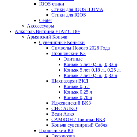
IQOS стики
Стики для IQOS ILUMA
Стики для IQOS
Сenter
Акссессуары
Алкоголь Витрина ЕГАИС 18+
Армянский Коньяк
Сувенирные Коньяки
Символы Нового 2026 Года
Прошянский КЗ
Элитные
Коньяк 5 лет 0,5 л., 0,33 л
Коньяк 5 лет 0,18 л., 0,25 л.
Коньяк 7 лет 0,5 л., 0,33 л
Шахназарян ВКД
Коньяк 0,5 л
Коньяк 0,25 л
Коньяк 0,70 л
Иджеванский ВКЗ
СИС АЛКО
Веди Алко
САМКОН / Тавинко ВКЗ
Коньяк сувенирный Сабля
Прошянский КЗ
Эксклюзив