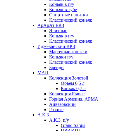
Коньяк в п/у
Коньяк в тубе
Спиртные напитки
Классический коньяк
АрАрАт ЕКЗ
Элитные
Коньяк в п/у
Классический коньяк
Иджеванский ВКЗ
Марочные коньяки
Коньяки п/у
Классический коньяк
Бренди
МАП
Коллекция Золотой
Объем 0,5 л
Коньяк 0,7 л
Коллекция France
Горная Армения. АРМА
Айвазовский
Разные
А.К.З.
А.К.З. п/у
Grand Sargis
URARTU