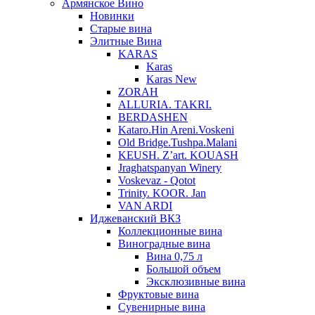
Армянское Вино
Новинки
Старые вина
Элитные Вина
KARAS
Karas
Karas New
ZORAH
ALLURIA. TAKRI.
BERDASHEN
Kataro.Hin Areni.Voskeni
Old Bridge.Tushpa.Malani
KEUSH. Z’art. KOUASH
Jraghatspanyan Winery
Voskevaz - Qotot
Trinity. KOOR. Jan
VAN ARDI
Иджеванский ВКЗ
Коллекционные вина
Виноградные вина
Вина 0,75 л
Большой объем
Эксклюзивные вина
Фруктовые вина
Cувенирные вина