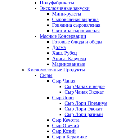
Полуфабрикаты
Эксклюзивные закуски
Мини-рулеты
Сыровяленая вырезка
Говядина сыровяленая
Свинина сыровяленая
Мясные Консервации
Готовые блюда и обеды
Долма
Хаш. Рубец
Ариса. Кавурма
Маринованные
Кисломолочные Продукты
Сыры
Сыр Чанах
Сыр Чанах в ведре
Сыр Чанах Экокат
Сыр Лори
Сыр Лори Премиум
Сыр Лори Экокат
Сыр Лори разный
Сыр Качотта
Сыр Овечий
Сыр Козий
Сыр в Керамике