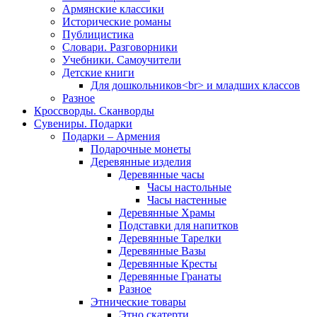
Армянские классики
Исторические романы
Публицистика
Словари. Разговорники
Учебники. Самоучители
Детские книги
Для дошкольников<br> и младших классов
Разное
Кроссворды. Сканворды
Сувениры. Подарки
Подарки – Армения
Подарочные монеты
Деревянные изделия
Деревянные часы
Часы настольные
Часы настенные
Деревянные Храмы
Подставки для напитков
Деревянные Тарелки
Деревянные Вазы
Деревянные Кресты
Деревянные Гранаты
Разное
Этнические товары
Этно скатерти