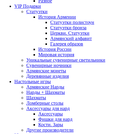
Разное
VIP Подарки
Статуэтки
История Армении
Статуэтки полистоун
Статуэтки бронза
Церкви. Статуэтки
Армянский алфавит
Галерея образов
История России
Мировая история
Уникальные сувенирные светильники
Сувенирные ночники
Армянские монеты
Деревянные изделия
Настольные игры
Армянские Нарды
Нарды + Шахматы
Шахматы
Ломберные столы
Аксессуары для нард
Аксессуары
Фишки для нард
Кости. Зары
Другие производители