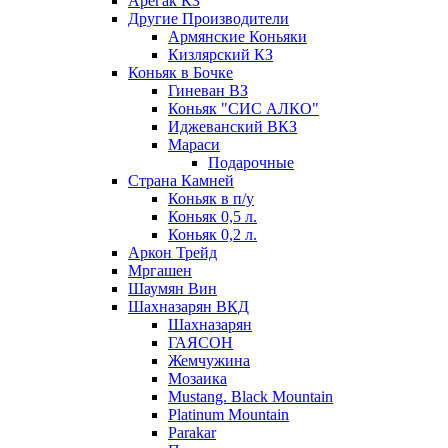
Арегак КЗ
Другие Производители
Армянские Коньяки
Кизлярский КЗ
Коньяк в Бочке
Гиневан ВЗ
Коньяк "СИС АЛКО"
Иджеванский ВКЗ
Мараси
Подарочные
Страна Камней
Коньяк в п/у
Коньяк 0,5 л.
Коньяк 0,2 л.
Аркон Трейд
Мргашен
Шаумян Вин
Шахназарян ВКД
Шахназарян
ГАЯСОН
Жемчужина
Мозаика
Mustang. Black Mountain
Platinum Mountain
Parakar