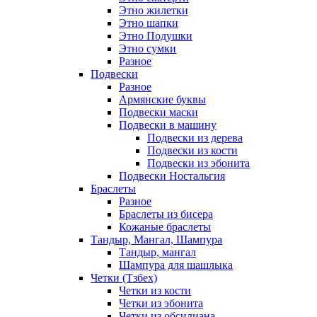
Этно жилетки
Этно шапки
Этно Подушки
Этно сумки
Разное
Подвески
Разное
Армянские буквы
Подвески маски
Подвески в машину
Подвески из дерева
Подвески из кости
Подвески из эбонита
Подвески Ностальгия
Браслеты
Разное
Браслеты из бисера
Кожаные браслеты
Тандыр, Мангал, Шампура
Тандыр, мангал
Шампура для шашлыка
Четки (Тзбех)
Четки из кости
Четки из эбонита
Четки из обсидиана