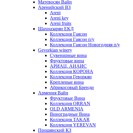
Матевосян Вайн
Аренийский ВЗ
Areni
Areni key
Areni fruits
Шахназарян ЕКД
Коллекция Гаясон
Коллекция Гаясон п/у
Коллекция Гаясон Новогодняя п/у
Gevorkian winery
Сувенирные вина
Фруктовые вина
АРИАЦ. АНАИС
Коллекция КОРОНА
Коллекция Геворкян
Крепленые вина
Абрикосовый Бренди
Армения Вайн
Фруктовые Вина
Коллекция ORRAN
OLD ARMENIA
Виноградные Вина
Коллекция TAKAR
Коллекция YEREVAN
Прошянский КЗ