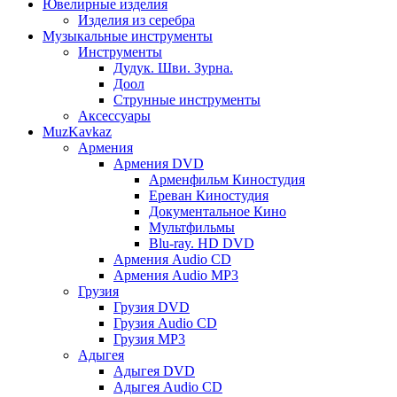
Ювелирные изделия
Изделия из серебра
Музыкальные инструменты
Инструменты
Дудук. Шви. Зурна.
Доол
Струнные инструменты
Аксессуары
MuzKavkaz
Армения
Армения DVD
Арменфильм Киностудия
Ереван Киностудия
Документальное Кино
Мультфильмы
Blu-ray. HD DVD
Армения Audio CD
Армения Audio MP3
Грузия
Грузия DVD
Грузия Audio CD
Грузия MP3
Адыгея
Адыгея DVD
Адыгея Audio CD