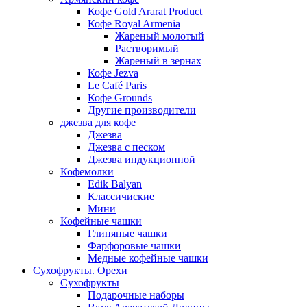
Кофе Gold Ararat Product
Кофе Royal Armenia
Жареный молотый
Растворимый
Жареный в зернах
Кофе Jezva
Le Café Paris
Кофе Grounds
Другие производители
джезва для кофе
Джезва
Джезва с песком
Джезва индукционной
Кофемолки
Edik Balyan
Классичиские
Мини
Кофейные чашки
Глиняные чашки
Фарфоровые чашки
Медные кофейные чашки
Сухофрукты. Орехи
Сухофрукты
Подарочные наборы