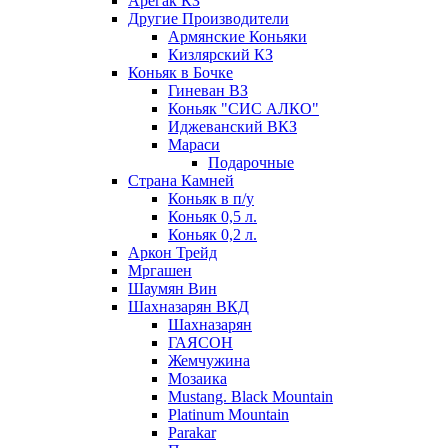
Арегак КЗ
Другие Производители
Армянские Коньяки
Кизлярский КЗ
Коньяк в Бочке
Гиневан ВЗ
Коньяк "СИС АЛКО"
Иджеванский ВКЗ
Мараси
Подарочные
Страна Камней
Коньяк в п/у
Коньяк 0,5 л.
Коньяк 0,2 л.
Аркон Трейд
Мргашен
Шаумян Вин
Шахназарян ВКД
Шахназарян
ГАЯСОН
Жемчужина
Мозаика
Mustang. Black Mountain
Platinum Mountain
Parakar