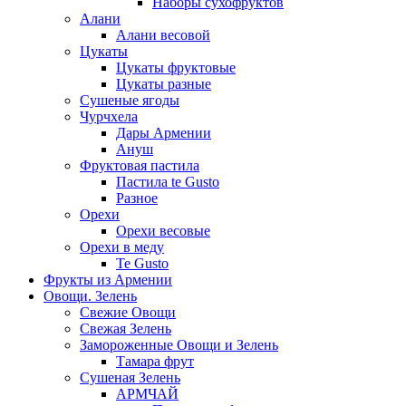
Наборы сухофруктов
Алани
Алани весовой
Цукаты
Цукаты фруктовые
Цукаты разные
Сушеные ягоды
Чурчхела
Дары Армении
Ануш
Фруктовая пастила
Пастила te Gusto
Разное
Орехи
Орехи весовые
Орехи в меду
Te Gusto
Фрукты из Армении
Овощи. Зелень
Свежие Овощи
Свежая Зелень
Замороженные Овощи и Зелень
Тамара фрут
Сушеная Зелень
АРМЧАЙ