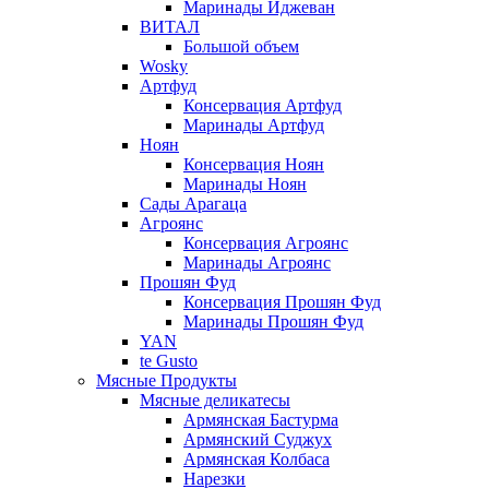
Маринады Иджеван
ВИТАЛ
Большой объем
Wosky
Артфуд
Консервация Артфуд
Маринады Артфуд
Ноян
Консервация Ноян
Маринады Ноян
Сады Арагаца
Агроянс
Консервация Агроянс
Маринады Агроянс
Прошян Фуд
Консервация Прошян Фуд
Маринады Прошян Фуд
YAN
te Gusto
Мясные Продукты
Мясные деликатесы
Армянская Бастурма
Армянский Суджух
Армянская Колбаса
Нарезки