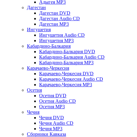
Адыгея MP3
Дагестан
Дагестан DVD
Дагестан Audio CD
Дагестан MP3
Ингушетия
Ингушетия Audio CD
Ингушетия MP3
Кабардино-Балкария
Кабардино-Балкария DVD
Кабардино-Балкария Audio CD
Кабардино-Балкария MP3
Карачаево-Черкесия
Карачаево-Черкесия DVD
Карачаево-Черкесия Audio CD
Карачаево-Черкесия MP3
Осетия
Осетия DVD
Осетия Audio CD
Осетия MP3
Чечня
Чечня DVD
Чечня Audio CD
Чечня MP3
Сборники Кавказа