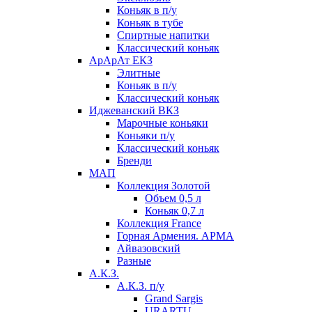
Коньяк в п/у
Коньяк в тубе
Спиртные напитки
Классический коньяк
АрАрАт ЕКЗ
Элитные
Коньяк в п/у
Классический коньяк
Иджеванский ВКЗ
Марочные коньяки
Коньяки п/у
Классический коньяк
Бренди
МАП
Коллекция Золотой
Объем 0,5 л
Коньяк 0,7 л
Коллекция France
Горная Армения. АРМА
Айвазовский
Разные
А.К.З.
А.К.З. п/у
Grand Sargis
URARTU