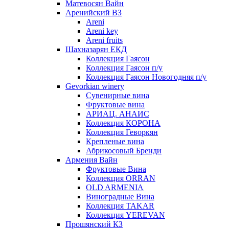
Матевосян Вайн
Аренийский ВЗ
Areni
Areni key
Areni fruits
Шахназарян ЕКД
Коллекция Гаясон
Коллекция Гаясон п/у
Коллекция Гаясон Новогодняя п/у
Gevorkian winery
Сувенирные вина
Фруктовые вина
АРИАЦ. АНАИС
Коллекция КОРОНА
Коллекция Геворкян
Крепленые вина
Абрикосовый Бренди
Армения Вайн
Фруктовые Вина
Коллекция ORRAN
OLD ARMENIA
Виноградные Вина
Коллекция TAKAR
Коллекция YEREVAN
Прошянский КЗ