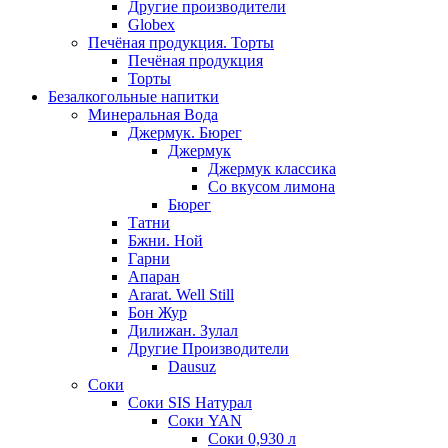
Другие производители
Globex
Печёная продукция. Торты
Печёная продукция
Торты
Безалкогольные напитки
Минеральная Вода
Джермук. Бюрег
Джермук
Джермук классика
Со вкусом лимона
Бюрег
Татни
Бжни. Ной
Гарни
Апаран
Ararat. Well Still
Бон Жур
Дилижан. Зулал
Другие Производители
Dausuz
Соки
Соки SIS Натурал
Соки YAN
Соки 0,930 л