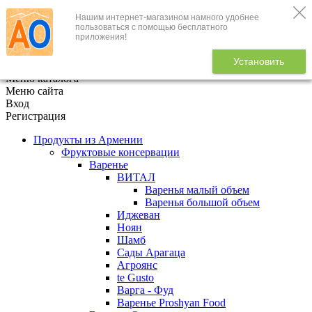
Нашим интернет-магазином намного удобнее
+7 (495) 646-888-1
пользоваться с помощью бесплатного
приложения!
В корзине
0
товаров
Установить
x
Меню каталога
Меню сайта
Вход
Регистрация
Продукты из Армении
Фруктовые консервации
Варенье
ВИТАЛ
Варенья малый объем
Варенья большой объем
Иджеван
Ноян
Шамб
Сады Арагаца
Агроянс
te Gusto
Варга - Фуд
Варенье Proshyan Food