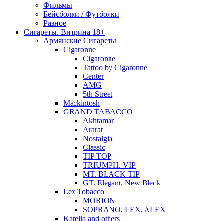
Фильмы
Бейсболки / Футболки
Разное
Сигареты. Витрина 18+
Армянские Сигареты
Cigaronne
Cigaronne
Tattoo by Cigaronne
Center
AMG
5th Street
Mackintosh
GRAND TABACCO
Akhtamar
Ararat
Nostalgia
Classic
TIP TOP
TRIUMPH. VIP
MT. BLACK TIP
GT. Elegant. New Bleck
Lex Tobacco
MORION
SOPRANO, LEX, ALEX
Karelia and others