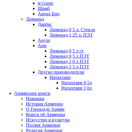
te Gusto
Шамб
Арцах Био
Лимонад
Дарбас
Лимонад 0,5 л. Стекло
Лимонад 1,25 л. ПЭТ
Ануш
Ани
Лимонад 0,5 л ст
Лимонад 0,5 л ПЭТ
Лимонад 1,0 л ПЭТ
Лимонад 1,5 л ПЭТ
Другие производители
Натахтари
Натахтари 0,5л
Натахтари 1,0л
Армянские книги
Новинки
История Армении
О Геноциде Армян
Книги об Армении
Иcкусство и культура
Поэзия Армении
Религия Армении