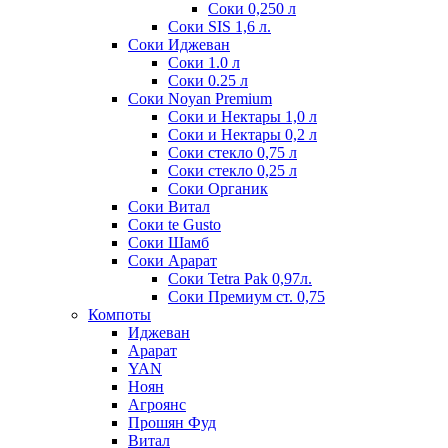
Соки 0,250 л
Соки SIS 1,6 л.
Соки Иджеван
Соки 1.0 л
Соки 0.25 л
Соки Noyan Premium
Соки и Нектары 1,0 л
Соки и Нектары 0,2 л
Соки стекло 0,75 л
Соки стекло 0,25 л
Соки Органик
Соки Витал
Соки te Gusto
Соки Шамб
Соки Арарат
Соки Tetra Pak 0,97л.
Соки Премиум ст. 0,75
Компоты
Иджеван
Арарат
YAN
Ноян
Агроянс
Прошян Фуд
Витал