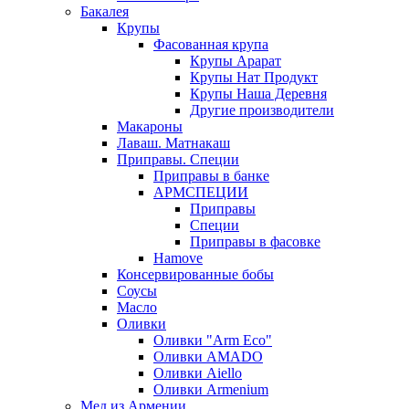
Бакалея
Крупы
Фасованная крупа
Крупы Арарат
Крупы Нат Продукт
Крупы Наша Деревня
Другие производители
Макароны
Лаваш. Матнакаш
Приправы. Специи
Приправы в банке
АРМСПЕЦИИ
Приправы
Специи
Приправы в фасовке
Hamove
Консервированные бобы
Соусы
Масло
Оливки
Оливки "Arm Eco"
Оливки AMADO
Оливки Aiello
Оливки Armenium
Мед из Армении