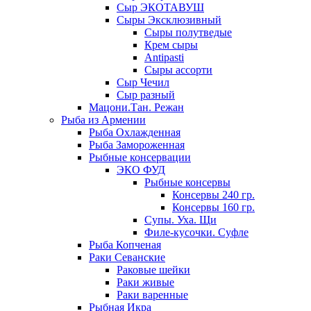
Сыр ЭКОТАВУШ
Сыры Эксклюзивный
Сыры полутведые
Крем сыры
Antipasti
Сыры ассорти
Сыр Чечил
Сыр разный
Мацони.Тан. Режан
Рыба из Армении
Рыба Охлажденная
Рыба Замороженная
Рыбные консервации
ЭКО ФУД
Рыбные консервы
Консервы 240 гр.
Консервы 160 гр.
Супы. Уха. Щи
Филе-кусочки. Суфле
Рыба Копченая
Раки Севанские
Раковые шейки
Раки живые
Раки варенные
Рыбная Икра