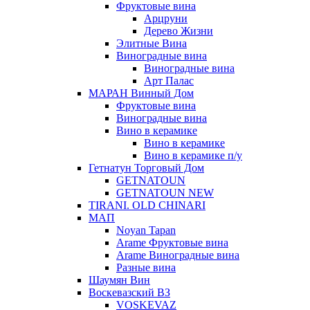
Фруктовые вина
Арцруни
Дерево Жизни
Элитные Вина
Виноградные вина
Виноградные вина
Арт Палас
МАРАН Винный Дом
Фруктовые вина
Виноградные вина
Вино в керамике
Вино в керамике
Вино в керамике п/у
Гетнатун Торговый Дом
GETNATOUN
GETNATOUN NEW
TIRANI. OLD CHINARI
МАП
Noyan Tapan
Arame Фруктовые вина
Arame Виноградные вина
Разные вина
Шаумян Вин
Воскевазский ВЗ
VOSKEVAZ