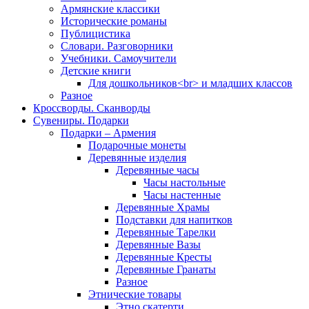
Армянские классики
Исторические романы
Публицистика
Словари. Разговорники
Учебники. Самоучители
Детские книги
Для дошкольников<br> и младших классов
Разное
Кроссворды. Сканворды
Сувениры. Подарки
Подарки – Армения
Подарочные монеты
Деревянные изделия
Деревянные часы
Часы настольные
Часы настенные
Деревянные Храмы
Подставки для напитков
Деревянные Тарелки
Деревянные Вазы
Деревянные Кресты
Деревянные Гранаты
Разное
Этнические товары
Этно скатерти