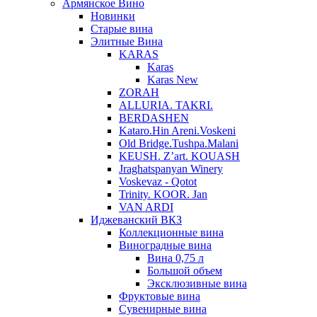
Армянское Вино
Новинки
Старые вина
Элитные Вина
KARAS
Karas
Karas New
ZORAH
ALLURIA. TAKRI.
BERDASHEN
Kataro.Hin Areni.Voskeni
Old Bridge.Tushpa.Malani
KEUSH. Z’art. KOUASH
Jraghatspanyan Winery
Voskevaz - Qotot
Trinity. KOOR. Jan
VAN ARDI
Иджеванский ВКЗ
Коллекционные вина
Виноградные вина
Вина 0,75 л
Большой объем
Эксклюзивные вина
Фруктовые вина
Cувенирные вина