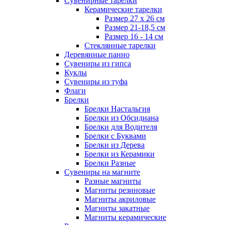
Сувенирные тарелки
Керамические тарелки
Размер 27 х 26 см
Размер 21-18,5 см
Размер 16 - 14 см
Стеклянные тарелки
Деревянные панно
Сувениры из гипса
Куклы
Сувениры из туфа
Флаги
Брелки
Брелки Настальгия
Брелки из Обсидиана
Брелки для Водителя
Брелки с Буквами
Брелки из Дерева
Брелки из Керамики
Брелки Разные
Сувениры на магните
Разные магниты
Магниты резиновые
Магниты акриловые
Магниты закатные
Магниты керамические