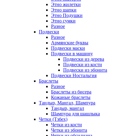
Этно жилетки
Этно шапки
Этно Подушки
Этно сумки
Разное
Подвески
Разное
Армянские буквы
Подвески маски
Подвески в машину
Подвески из дерева
Подвески из кости
Подвески из эбонита
Подвески Ностальгия
Браслеты
Разное
Браслеты из бисера
Кожаные браслеты
Тандыр, Мангал, Шампура
Тандыр, мангал
Шампура для шашлыка
Четки (Тзбех)
Четки из кости
Четки из эбонита
Четки из обсидиана