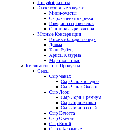
Полуфабрикаты
Эксклюзивные закуски
Мини-рулеты
Сыровяленая вырезка
Говядина сыровяленая
Свинина сыровяленая
Мясные Консервации
Готовые блюда и обеды
Долма
Хаш. Рубец
Ариса. Кавурма
Маринованные
Кисломолочные Продукты
Сыры
Сыр Чанах
Сыр Чанах в ведре
Сыр Чанах Экокат
Сыр Лори
Сыр Лори Премиум
Сыр Лори Экокат
Сыр Лори разный
Сыр Качотта
Сыр Овечий
Сыр Козий
Сыр в Керамике