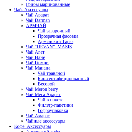
Грибы маринованные
Чай. Аксессуары
Чай Арарат
Чай Darman
АРМЧАЙ
Чай заварочный
Прозрачная фасовка
Армянский Тараз
Чай "IJEVAN". MASIS
Чай Агат
Чай Нане
Чай Гюмри
Чай Манана
Чай травяной
Био-сертифицированный
Весовой
Чай Meron berry
Чай Мега Арарат
Чай в пакете
Фильтр-пакетики
Гофроупаковка
Чай Амарас
Чайные аксессуары
Кофе. Аксессуары
Армянский кофе