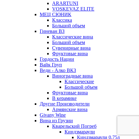
ARARTUNI
VOSKEVAZ ELITE
МЕЦ СЮНИК
Классика
Большой объем
Гиневан ВЗ
Классические вина
Большой объем
Сувенирные вина
Фруктовые вина
Гордость Нации
Вайк Груп
Веди - Алко ВКЗ
Виноградные вина
Классические
Большой объем
Фруктовые вина
В керамике
Другие Производители
Армянские вина
Givany Wine
Вина из Грузии
Кварельский Погреб
Киндзмараули
Киндзмараули 0,75л