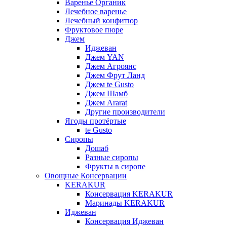
Варенье Органик
Лечебное варенье
Лечебный конфитюр
Фруктовое пюре
Джем
Иджеван
Джем YAN
Джем Агроянс
Джем Фрут Ланд
Джем te Gusto
Джем Шамб
Джем Ararat
Другие производители
Ягоды протёртые
te Gusto
Сиропы
Дошаб
Разные сиропы
Фрукты в сиропе
Овощные Консервации
KERAKUR
Консервация KERAKUR
Маринады KERAKUR
Иджеван
Консервация Иджеван