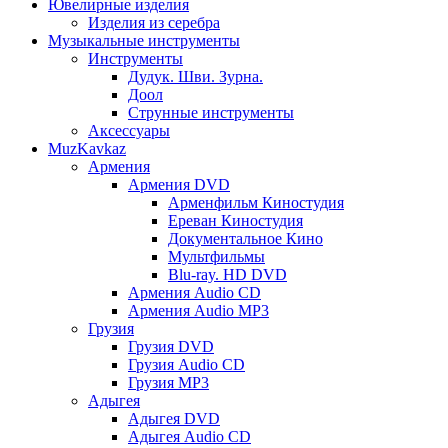
Ювелирные изделия
Изделия из серебра
Музыкальные инструменты
Инструменты
Дудук. Шви. Зурна.
Доол
Струнные инструменты
Аксессуары
MuzKavkaz
Армения
Армения DVD
Арменфильм Киностудия
Ереван Киностудия
Документальное Кино
Мультфильмы
Blu-ray. HD DVD
Армения Audio CD
Армения Audio MP3
Грузия
Грузия DVD
Грузия Audio CD
Грузия MP3
Адыгея
Адыгея DVD
Адыгея Audio CD