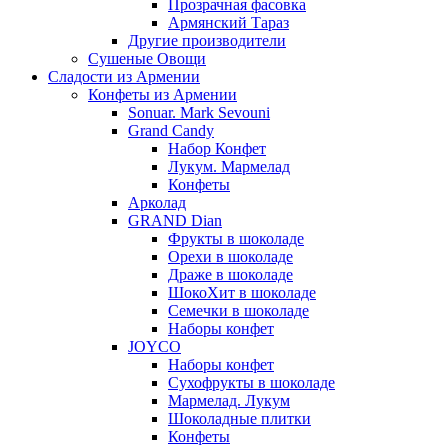
Прозрачная фасовка
Армянский Тараз
Другие производители
Сушеные Овощи
Сладости из Армении
Конфеты из Армении
Sonuar. Mark Sevouni
Grand Candy
Набор Конфет
Лукум. Мармелад
Конфеты
Арколад
GRAND Dian
Фрукты в шоколаде
Орехи в шоколаде
Драже в шоколаде
ШокоХит в шоколаде
Семечки в шоколаде
Наборы конфет
JOYCO
Наборы конфет
Сухофрукты в шоколаде
Мармелад. Лукум
Шоколадные плитки
Конфеты