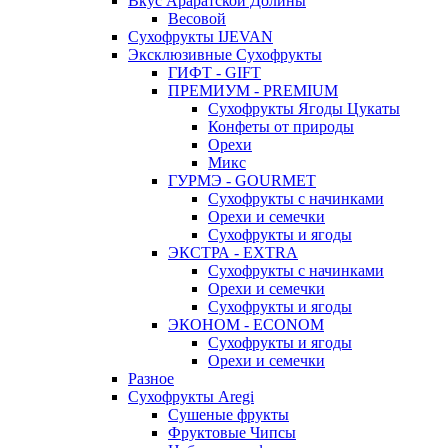
Вкус Араратской Долины
Весовой
Сухофрукты IJEVAN
Эксклюзивные Сухофрукты
ГИФТ - GIFT
ПРЕМИУМ - PREMIUM
Сухофрукты Ягоды Цукаты
Конфеты от природы
Орехи
Микс
ГУРМЭ - GOURMET
Сухофрукты с начинками
Орехи и семечки
Сухофрукты и ягоды
ЭКСТРА - EXTRA
Сухофрукты с начинками
Орехи и семечки
Сухофрукты и ягоды
ЭКОНОМ - ECONOM
Сухофрукты и ягоды
Орехи и семечки
Разное
Сухофрукты Aregi
Сушеные фрукты
Фруктовые Чипсы