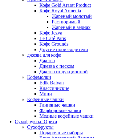
Кофе Gold Ararat Product
Кофе Royal Armenia
Жареный молотый
Растворимый
Жареный в зернах
Кофе Jezva
Le Café Paris
Кофе Grounds
Другие производители
джезва для кофе
Джезва
Джезва с песком
Джезва индукционной
Кофемолки
Edik Balyan
Классичиские
Мини
Кофейные чашки
Глиняные чашки
Фарфоровые чашки
Медные кофейные чашки
Сухофрукты. Орехи
Сухофрукты
Подарочные наборы