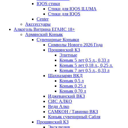
IQOS стики
Стики для IQOS ILUMA
Стики для IQOS
Сenter
Акссессуары
Алкоголь Витрина ЕГАИС 18+
Армянский Коньяк
Сувенирные Коньяки
Символы Нового 2026 Года
Прошянский КЗ
Элитные
Коньяк 5 лет 0,5 л., 0,33 л
Коньяк 5 лет 0,18 л., 0,25 л.
Коньяк 7 лет 0,5 л., 0,33 л
Шахназарян ВКД
Коньяк 0,5 л
Коньяк 0,25 л
Коньяк 0,70 л
Иджеванский ВКЗ
СИС АЛКО
Веди Алко
САМКОН / Тавинко ВКЗ
Коньяк сувенирный Сабля
Прошянский КЗ
Эксклюзив