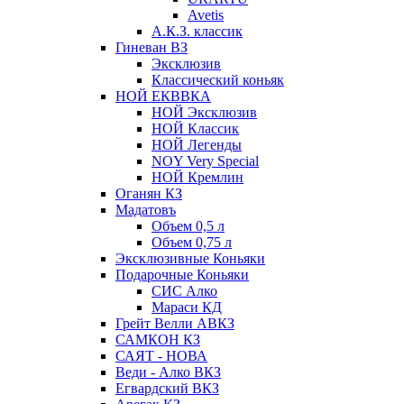
Avetis
А.К.З. классик
Гиневан ВЗ
Эксклюзив
Классический коньяк
НОЙ ЕКВВКА
НОЙ Эксклюзив
НОЙ Классик
НОЙ Легенды
NOY Very Speсial
НОЙ Кремлин
Оганян КЗ
Мадатовъ
Объем 0,5 л
Объем 0,75 л
Эксклюзивные Коньяки
Подарочные Коньяки
СИС Алко
Мараси КД
Грейт Велли АВКЗ
САМКОН КЗ
САЯТ - НОВА
Веди - Алко ВКЗ
Егвардский ВКЗ