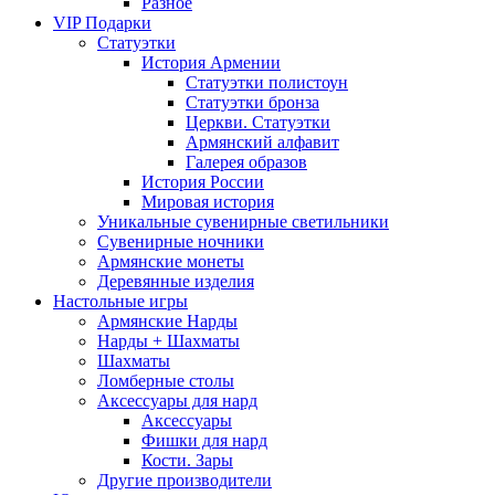
Разное
VIP Подарки
Статуэтки
История Армении
Статуэтки полистоун
Статуэтки бронза
Церкви. Статуэтки
Армянский алфавит
Галерея образов
История России
Мировая история
Уникальные сувенирные светильники
Сувенирные ночники
Армянские монеты
Деревянные изделия
Настольные игры
Армянские Нарды
Нарды + Шахматы
Шахматы
Ломберные столы
Аксессуары для нард
Аксессуары
Фишки для нард
Кости. Зары
Другие производители