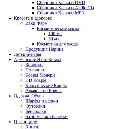
Сборники Кавказа DVD
Сборники Кавказа Audio CD
Сборники Кавказа MP3
Красота и здоровье
Ваки Фарм
Косметические масла
100 мл
50 мл
Косметика для ухода
Продукция Наринэ
Детские игры
Армянские Этно Ковры
Коврики
Половики
Ковры Модерн
3 D Ковры
Классические Ковры
Армянские Ковры
Одежда. Обувь
Шарфы и шапки
Футболки
Бейсболки
Этно масики балетки
О геноциде
Книги