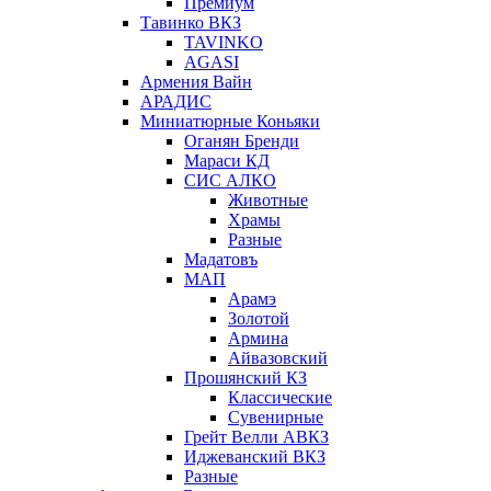
Премиум
Тавинко ВКЗ
TAVINKO
AGASI
Армения Вайн
АРАДИС
Миниатюрные Коньяки
Оганян Бренди
Мараси КД
СИС АЛКО
Животные
Храмы
Разные
Мадатовъ
МАП
Арамэ
Золотой
Армина
Айвазовский
Прошянский КЗ
Классические
Сувенирные
Грейт Велли АВКЗ
Иджеванский ВКЗ
Разные