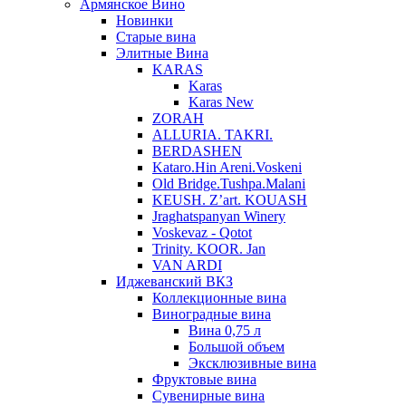
Армянское Вино
Новинки
Старые вина
Элитные Вина
KARAS
Karas
Karas New
ZORAH
ALLURIA. TAKRI.
BERDASHEN
Kataro.Hin Areni.Voskeni
Old Bridge.Tushpa.Malani
KEUSH. Z’art. KOUASH
Jraghatspanyan Winery
Voskevaz - Qotot
Trinity. KOOR. Jan
VAN ARDI
Иджеванский ВКЗ
Коллекционные вина
Виноградные вина
Вина 0,75 л
Большой объем
Эксклюзивные вина
Фруктовые вина
Cувенирные вина