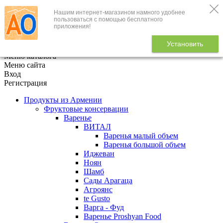
Нашим интернет-магазином намного удобнее
+7 (495) 646-888-1
пользоваться с помощью бесплатного
приложения!
В корзине
0
товаров
Установить
x
Меню каталога
Меню сайта
Вход
Регистрация
Продукты из Армении
Фруктовые консервации
Варенье
ВИТАЛ
Варенья малый объем
Варенья большой объем
Иджеван
Ноян
Шамб
Сады Арагаца
Агроянс
te Gusto
Варга - Фуд
Варенье Proshyan Food