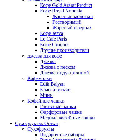
Кофе Gold Ararat Product
Кофе Royal Armenia
Жареный молотый
Растворимый
Жареный в зернах
Кофе Jezva
Le Café Paris
Кофе Grounds
Другие производители
джезва для кофе
Джезва
Джезва с песком
Джезва индукционной
Кофемолки
Edik Balyan
Классичиские
Мини
Кофейные чашки
Глиняные чашки
Фарфоровые чашки
Медные кофейные чашки
Сухофрукты. Орехи
Сухофрукты
Подарочные наборы