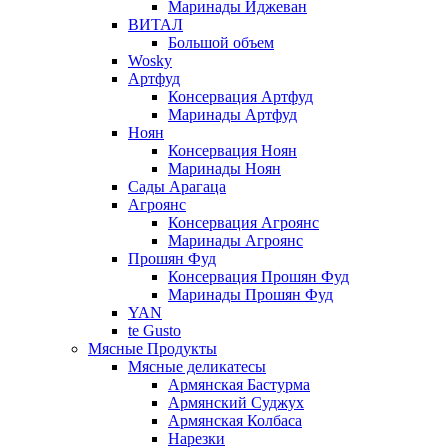
Маринады Иджеван
ВИТАЛ
Большой объем
Wosky
Артфуд
Консервация Артфуд
Маринады Артфуд
Ноян
Консервация Ноян
Маринады Ноян
Сады Арагаца
Агроянс
Консервация Агроянс
Маринады Агроянс
Прошян Фуд
Консервация Прошян Фуд
Маринады Прошян Фуд
YAN
te Gusto
Мясные Продукты
Мясные деликатесы
Армянская Бастурма
Армянский Суджух
Армянская Колбаса
Нарезки