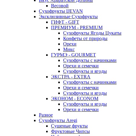
Вкус Араратской Долины
Весовой
Сухофрукты IJEVAN
Эксклюзивные Сухофрукты
ГИФТ - GIFT
ПРЕМИУМ - PREMIUM
Сухофрукты Ягоды Цукаты
Конфеты от природы
Орехи
Микс
ГУРМЭ - GOURMET
Сухофрукты с начинками
Орехи и семечки
Сухофрукты и ягоды
ЭКСТРА - EXTRA
Сухофрукты с начинками
Орехи и семечки
Сухофрукты и ягоды
ЭКОНОМ - ECONOM
Сухофрукты и ягоды
Орехи и семечки
Разное
Сухофрукты Aregi
Сушеные фрукты
Фруктовые Чипсы