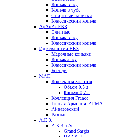
Коньяк в п/у
Коньяк в тубе
Спиртные напитки
Классический коньяк
АрАрАт ЕКЗ
Элитные
Коньяк в п/у
Классический коньяк
Иджеванский ВКЗ
Марочные коньяки
Коньяки п/у
Классический коньяк
Бренди
МАП
Коллекция Золотой
Объем 0,5 л
Коньяк 0,7 л
Коллекция France
Горная Армения. АРМА
Айвазовский
Разные
А.К.З.
А.К.З. п/у
Grand Sargis
URARTU