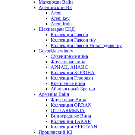
Матевосян Вайн
Аренийский ВЗ
Areni
Areni key
Areni fruits
Шахназарян ЕКД
Коллекция Гаясон
Коллекция Гаясон п/у
Коллекция Гаясон Новогодняя п/у
Gevorkian winery
Сувенирные вина
Фруктовые вина
АРИАЦ. АНАИС
Коллекция КОРОНА
Коллекция Геворкян
Крепленые вина
Абрикосовый Бренди
Армения Вайн
Фруктовые Вина
Коллекция ORRAN
OLD ARMENIA
Виноградные Вина
Коллекция TAKAR
Коллекция YEREVAN
Прошянский КЗ