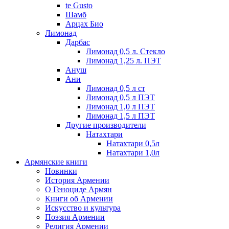
te Gusto
Шамб
Арцах Био
Лимонад
Дарбас
Лимонад 0,5 л. Стекло
Лимонад 1,25 л. ПЭТ
Ануш
Ани
Лимонад 0,5 л ст
Лимонад 0,5 л ПЭТ
Лимонад 1,0 л ПЭТ
Лимонад 1,5 л ПЭТ
Другие производители
Натахтари
Натахтари 0,5л
Натахтари 1,0л
Армянские книги
Новинки
История Армении
О Геноциде Армян
Книги об Армении
Иcкусство и культура
Поэзия Армении
Религия Армении