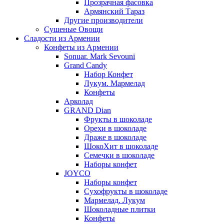
Прозрачная фасовка
Армянский Тараз
Другие производители
Сушеные Овощи
Сладости из Армении
Конфеты из Армении
Sonuar. Mark Sevouni
Grand Candy
Набор Конфет
Лукум. Мармелад
Конфеты
Арколад
GRAND Dian
Фрукты в шоколаде
Орехи в шоколаде
Драже в шоколаде
ШокоХит в шоколаде
Семечки в шоколаде
Наборы конфет
JOYCO
Наборы конфет
Сухофрукты в шоколаде
Мармелад. Лукум
Шоколадные плитки
Конфеты