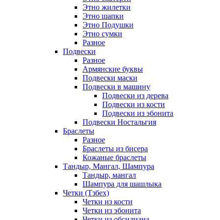
Этно жилетки
Этно шапки
Этно Подушки
Этно сумки
Разное
Подвески
Разное
Армянские буквы
Подвески маски
Подвески в машину
Подвески из дерева
Подвески из кости
Подвески из эбонита
Подвески Ностальгия
Браслеты
Разное
Браслеты из бисера
Кожаные браслеты
Тандыр, Мангал, Шампура
Тандыр, мангал
Шампура для шашлыка
Четки (Тзбех)
Четки из кости
Четки из эбонита
Четки из обсидиана