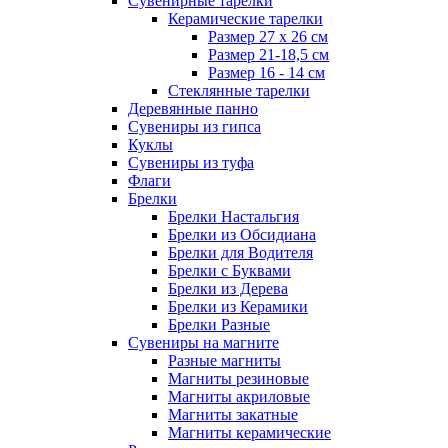
Сувенирные тарелки
Керамические тарелки
Размер 27 х 26 см
Размер 21-18,5 см
Размер 16 - 14 см
Стеклянные тарелки
Деревянные панно
Сувениры из гипса
Куклы
Сувениры из туфа
Флаги
Брелки
Брелки Настальгия
Брелки из Обсидиана
Брелки для Водителя
Брелки с Буквами
Брелки из Дерева
Брелки из Керамики
Брелки Разные
Сувениры на магните
Разные магниты
Магниты резиновые
Магниты акриловые
Магниты закатные
Магниты керамические