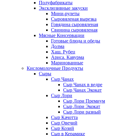
Полуфабрикаты
Эксклюзивные закуски
Мини-рулеты
Сыровяленая вырезка
Говядина сыровяленая
Свинина сыровяленая
Мясные Консервации
Готовые блюда и обеды
Долма
Хаш. Рубец
Ариса. Кавурма
Маринованные
Кисломолочные Продукты
Сыры
Сыр Чанах
Сыр Чанах в ведре
Сыр Чанах Экокат
Сыр Лори
Сыр Лори Премиум
Сыр Лори Экокат
Сыр Лори разный
Сыр Качотта
Сыр Овечий
Сыр Козий
Сыр в Керамике