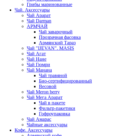
Грибы маринованные
Чай. Аксессуары
Чай Арарат
Чай Darman
АРМЧАЙ
Чай заварочный
Прозрачная фасовка
Армянский Тараз
Чай "IJEVAN". MASIS
Чай Агат
Чай Нане
Чай Гюмри
Чай Манана
Чай травяной
Био-сертифицированный
Весовой
Чай Meron berry
Чай Мега Арарат
Чай в пакете
Фильтр-пакетики
Гофроупаковка
Чай Амарас
Чайные аксессуары
Кофе. Аксессуары
Армянский кофе