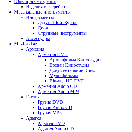
Ювелирные изделия
Изделия из серебра
Музыкальные инструменты
Инструменты
Дудук. Шви. Зурна.
Доол
Струнные инструменты
Аксессуары
MuzKavkaz
Армения
Армения DVD
Арменфильм Киностудия
Ереван Киностудия
Документальное Кино
Мультфильмы
Blu-ray. HD DVD
Армения Audio CD
Армения Audio MP3
Грузия
Грузия DVD
Грузия Audio CD
Грузия MP3
Адыгея
Адыгея DVD
Адыгея Audio CD