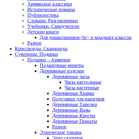
Армянские классики
Исторические романы
Публицистика
Словари. Разговорники
Учебники. Самоучители
Детские книги
Для дошкольников<br> и младших классов
Разное
Кроссворды. Сканворды
Сувениры. Подарки
Подарки – Армения
Подарочные монеты
Деревянные изделия
Деревянные часы
Часы настольные
Часы настенные
Деревянные Храмы
Подставки для напитков
Деревянные Тарелки
Деревянные Вазы
Деревянные Кресты
Деревянные Гранаты
Разное
Этнические товары
Этно скатерти