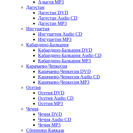
Адыгея MP3
Дагестан
Дагестан DVD
Дагестан Audio CD
Дагестан MP3
Ингушетия
Ингушетия Audio CD
Ингушетия MP3
Кабардино-Балкария
Кабардино-Балкария DVD
Кабардино-Балкария Audio CD
Кабардино-Балкария MP3
Карачаево-Черкесия
Карачаево-Черкесия DVD
Карачаево-Черкесия Audio CD
Карачаево-Черкесия MP3
Осетия
Осетия DVD
Осетия Audio CD
Осетия MP3
Чечня
Чечня DVD
Чечня Audio CD
Чечня MP3
Сборники Кавказа