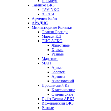
Премиум
Тавинко ВКЗ
TAVINKO
AGASI
Армения Вайн
АРАДИС
Миниатюрные Коньяки
Оганян Бренди
Мараси КД
СИС АЛКО
Животные
Храмы
Разные
Мадатовъ
МАП
Арамэ
Золотой
Армина
Айвазовский
Прошянский КЗ
Классические
Сувенирные
Грейт Велли АВКЗ
Иджеванский ВКЗ
Разные