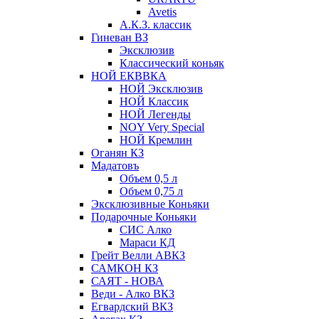
Avetis
А.К.З. классик
Гиневан ВЗ
Эксклюзив
Классический коньяк
НОЙ ЕКВВКА
НОЙ Эксклюзив
НОЙ Классик
НОЙ Легенды
NOY Very Speсial
НОЙ Кремлин
Оганян КЗ
Мадатовъ
Объем 0,5 л
Объем 0,75 л
Эксклюзивные Коньяки
Подарочные Коньяки
СИС Алко
Мараси КД
Грейт Велли АВКЗ
САМКОН КЗ
САЯТ - НОВА
Веди - Алко ВКЗ
Егвардский ВКЗ