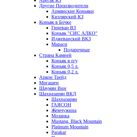
Арегак КЗ
Другие Производители
Армянские Коньяки
Кизлярский КЗ
Коньяк в Бочке
Гиневан ВЗ
Коньяк "СИС АЛКО"
Иджеванский ВКЗ
Мараси
Подарочные
Страна Камней
Коньяк в п/у
Коньяк 0,5 л.
Коньяк 0,2 л.
Аркон Трейд
Мргашен
Шаумян Вин
Шахназарян ВКД
Шахназарян
ГАЯСОН
Жемчужина
Мозаика
Mustang. Black Mountain
Platinum Mountain
Parakar