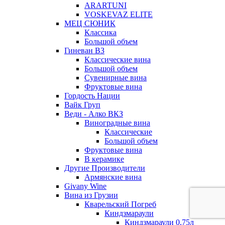
ARARTUNI
VOSKEVAZ ELITE
МЕЦ СЮНИК
Классика
Большой объем
Гиневан ВЗ
Классические вина
Большой объем
Сувенирные вина
Фруктовые вина
Гордость Нации
Вайк Груп
Веди - Алко ВКЗ
Виноградные вина
Классические
Большой объем
Фруктовые вина
В керамике
Другие Производители
Армянские вина
Givany Wine
Вина из Грузии
Кварельский Погреб
Киндзмараули
Киндзмараули 0,75л