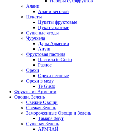
Наборы сухофруктов
Алани
Алани весовой
Цукаты
Цукаты фруктовые
Цукаты разные
Сушеные ягоды
Чурчхела
Дары Армении
Ануш
Фруктовая пастила
Пастила te Gusto
Разное
Орехи
Орехи весовые
Орехи в меду
Te Gusto
Фрукты из Армении
Овощи. Зелень
Свежие Овощи
Свежая Зелень
Замороженные Овощи и Зелень
Тамара фрут
Сушеная Зелень
АРМЧАЙ