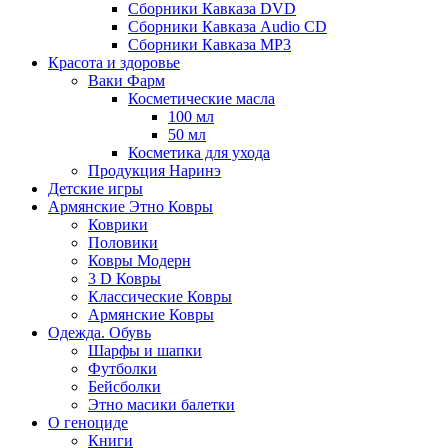
Сборники Кавказа DVD
Сборники Кавказа Audio CD
Сборники Кавказа MP3
Красота и здоровье
Ваки Фарм
Косметические масла
100 мл
50 мл
Косметика для ухода
Продукция Наринэ
Детские игры
Армянские Этно Ковры
Коврики
Половики
Ковры Модерн
3 D Ковры
Классические Ковры
Армянские Ковры
Одежда. Обувь
Шарфы и шапки
Футболки
Бейсболки
Этно масики балетки
О геноциде
Книги