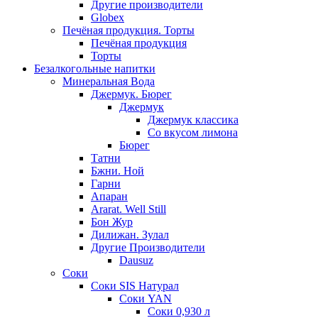
Другие производители
Globex
Печёная продукция. Торты
Печёная продукция
Торты
Безалкогольные напитки
Минеральная Вода
Джермук. Бюрег
Джермук
Джермук классика
Со вкусом лимона
Бюрег
Татни
Бжни. Ной
Гарни
Апаран
Ararat. Well Still
Бон Жур
Дилижан. Зулал
Другие Производители
Dausuz
Соки
Соки SIS Натурал
Соки YAN
Соки 0,930 л