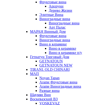
Фруктовые вина
Арцруни
Дерево Жизни
Элитные Вина
Виноградные вина
Виноградные вина
Арт Палас
МАРАН Винный Дом
Фруктовые вина
Виноградные вина
Вино в керамике
Вино в керамике
Вино в керамике п/у
Гетнатун Торговый Дом
GETNATOUN
GETNATOUN NEW
TIRANI. OLD CHINARI
МАП
Noyan Tapan
Arame Фруктовые вина
Arame Виноградные вина
Разные вина
Шаумян Вин
Воскевазский ВЗ
VOSKEVAZ