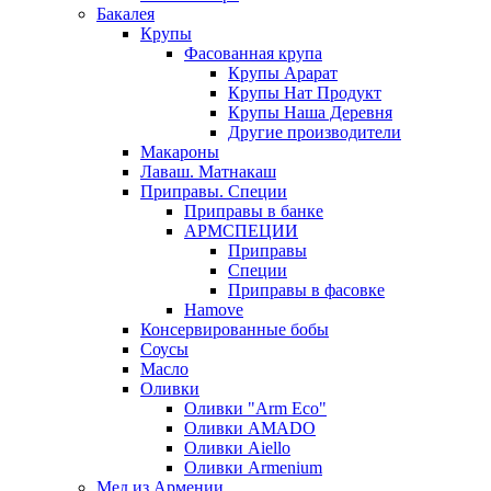
Бакалея
Крупы
Фасованная крупа
Крупы Арарат
Крупы Нат Продукт
Крупы Наша Деревня
Другие производители
Макароны
Лаваш. Матнакаш
Приправы. Специи
Приправы в банке
АРМСПЕЦИИ
Приправы
Специи
Приправы в фасовке
Hamove
Консервированные бобы
Соусы
Масло
Оливки
Оливки "Arm Eco"
Оливки AMADO
Оливки Aiello
Оливки Armenium
Мед из Армении