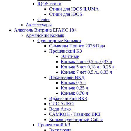
IQOS стики
Стики для IQOS ILUMA
Стики для IQOS
Сenter
Акссессуары
Алкоголь Витрина ЕГАИС 18+
Армянский Коньяк
Сувенирные Коньяки
Символы Нового 2026 Года
Прошянский КЗ
Элитные
Коньяк 5 лет 0,5 л., 0,33 л
Коньяк 5 лет 0,18 л., 0,25 л.
Коньяк 7 лет 0,5 л., 0,33 л
Шахназарян ВКД
Коньяк 0,5 л
Коньяк 0,25 л
Коньяк 0,70 л
Иджеванский ВКЗ
СИС АЛКО
Веди Алко
САМКОН / Тавинко ВКЗ
Коньяк сувенирный Сабля
Прошянский КЗ
Эксклюзив