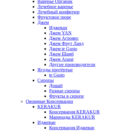
Варенье Органик
Лечебное варенье
Лечебный конфитюр
Фруктовое пюре
Джем
Иджеван
Джем YAN
Джем Агроянс
Джем Фрут Ланд
Джем te Gusto
Джем Шамб
Джем Ararat
Другие производители
Ягоды протёртые
te Gusto
Сиропы
Дошаб
Разные сиропы
Фрукты в сиропе
Овощные Консервации
KERAKUR
Консервация KERAKUR
Маринады KERAKUR
Иджеван
Консервация Иджеван