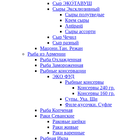
Сыр ЭКОТАВУШ
Сыры Эксклюзивный
Сыры полутведые
Крем сыры
Antipasti
Сыры ассорти
Сыр Чечил
Сыр разный
Мацони.Тан. Режан
Рыба из Армении
Рыба Охлажденная
Рыба Замороженная
Рыбные консервации
ЭКО ФУД
Рыбные консервы
Консервы 240 гр.
Консервы 160 гр.
Супы. Уха. Щи
Филе-кусочки. Суфле
Рыба Копченая
Раки Севанские
Раковые шейки
Раки живые
Раки варенные
Рыбная Икра