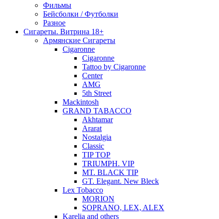
Фильмы
Бейсболки / Футболки
Разное
Сигареты. Витрина 18+
Армянские Сигареты
Cigaronne
Cigaronne
Tattoo by Cigaronne
Center
AMG
5th Street
Mackintosh
GRAND TABACCO
Akhtamar
Ararat
Nostalgia
Classic
TIP TOP
TRIUMPH. VIP
MT. BLACK TIP
GT. Elegant. New Bleck
Lex Tobacco
MORION
SOPRANO, LEX, ALEX
Karelia and others