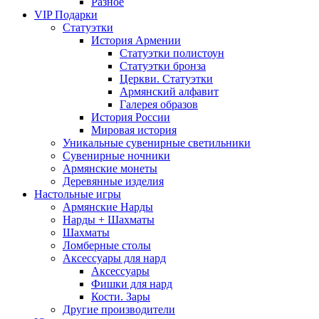
Разное
VIP Подарки
Статуэтки
История Армении
Статуэтки полистоун
Статуэтки бронза
Церкви. Статуэтки
Армянский алфавит
Галерея образов
История России
Мировая история
Уникальные сувенирные светильники
Сувенирные ночники
Армянские монеты
Деревянные изделия
Настольные игры
Армянские Нарды
Нарды + Шахматы
Шахматы
Ломберные столы
Аксессуары для нард
Аксессуары
Фишки для нард
Кости. Зары
Другие производители