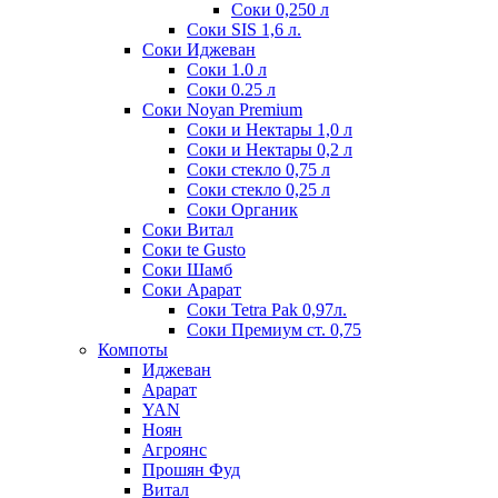
Соки 0,250 л
Соки SIS 1,6 л.
Соки Иджеван
Соки 1.0 л
Соки 0.25 л
Соки Noyan Premium
Соки и Нектары 1,0 л
Соки и Нектары 0,2 л
Соки стекло 0,75 л
Соки стекло 0,25 л
Соки Органик
Соки Витал
Соки te Gusto
Соки Шамб
Соки Арарат
Соки Tetra Pak 0,97л.
Соки Премиум ст. 0,75
Компоты
Иджеван
Арарат
YAN
Ноян
Агроянс
Прошян Фуд
Витал