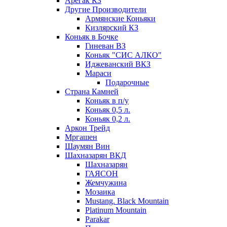
Арегак КЗ
Другие Производители
Армянские Коньяки
Кизлярский КЗ
Коньяк в Бочке
Гиневан ВЗ
Коньяк "СИС АЛКО"
Иджеванский ВКЗ
Мараси
Подарочные
Страна Камней
Коньяк в п/у
Коньяк 0,5 л.
Коньяк 0,2 л.
Аркон Трейд
Мргашен
Шаумян Вин
Шахназарян ВКД
Шахназарян
ГАЯСОН
Жемчужина
Мозаика
Mustang. Black Mountain
Platinum Mountain
Parakar