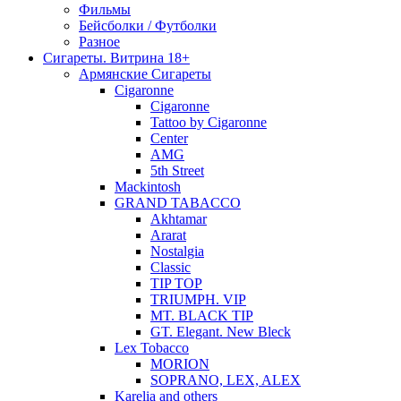
Фильмы
Бейсболки / Футболки
Разное
Сигареты. Витрина 18+
Армянские Сигареты
Cigaronne
Cigaronne
Tattoo by Cigaronne
Center
AMG
5th Street
Mackintosh
GRAND TABACCO
Akhtamar
Ararat
Nostalgia
Classic
TIP TOP
TRIUMPH. VIP
MT. BLACK TIP
GT. Elegant. New Bleck
Lex Tobacco
MORION
SOPRANO, LEX, ALEX
Karelia and others