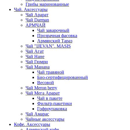
Грибы маринованные
Чай. Аксессуары
Чай Арарат
Чай Darman
АРМЧАЙ
Чай заварочный
Прозрачная фасовка
Армянский Тараз
Чай "IJEVAN". MASIS
Чай Агат
Чай Нане
Чай Гюмри
Чай Манана
Чай травяной
Био-сертифицированный
Весовой
Чай Meron berry
Чай Мега Арарат
Чай в пакете
Фильтр-пакетики
Гофроупаковка
Чай Амарас
Чайные аксессуары
Кофе. Аксессуары
Армянский кофе