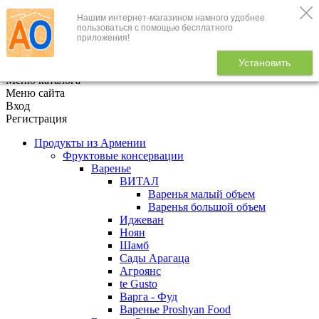
Нашим интернет-магазином намного удобнее
+7 (495) 646-888-1
пользоваться с помощью бесплатного
приложения!
В корзине
0
товаров
Установить
x
Меню каталога
Меню сайта
Вход
Регистрация
Продукты из Армении
Фруктовые консервации
Варенье
ВИТАЛ
Варенья малый объем
Варенья большой объем
Иджеван
Ноян
Шамб
Сады Арагаца
Агроянс
te Gusto
Варга - Фуд
Варенье Proshyan Food