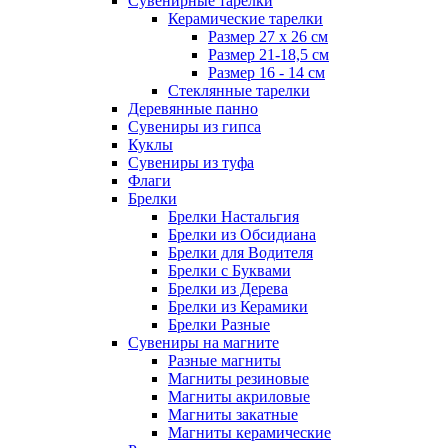
Сувенирные тарелки
Керамические тарелки
Размер 27 х 26 см
Размер 21-18,5 см
Размер 16 - 14 см
Стеклянные тарелки
Деревянные панно
Сувениры из гипса
Куклы
Сувениры из туфа
Флаги
Брелки
Брелки Настальгия
Брелки из Обсидиана
Брелки для Водителя
Брелки с Буквами
Брелки из Дерева
Брелки из Керамики
Брелки Разные
Сувениры на магните
Разные магниты
Магниты резиновые
Магниты акриловые
Магниты закатные
Магниты керамические