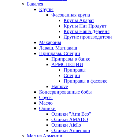
Бакалея
Крупы
Фасованная крупа
Крупы Арарат
Крупы Нат Продукт
Крупы Наша Деревня
Другие производители
Макароны
Лаваш. Матнакаш
Приправы. Специи
Приправы в банке
АРМСПЕЦИИ
Приправы
Специи
Приправы в фасовке
Hamove
Консервированные бобы
Соусы
Масло
Оливки
Оливки "Arm Eco"
Оливки AMADO
Оливки Aiello
Оливки Armenium
Мед из Армении