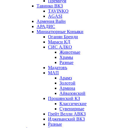
Премиум
Тавинко ВКЗ
TAVINKO
AGASI
Армения Вайн
АРАДИС
Миниатюрные Коньяки
Оганян Бренди
Мараси КД
СИС АЛКО
Животные
Храмы
Разные
Мадатовъ
МАП
Арамэ
Золотой
Армина
Айвазовский
Прошянский КЗ
Классические
Сувенирные
Грейт Велли АВКЗ
Иджеванский ВКЗ
Разные