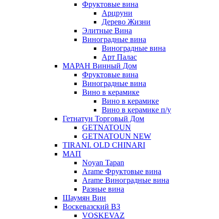
Фруктовые вина
Арцруни
Дерево Жизни
Элитные Вина
Виноградные вина
Виноградные вина
Арт Палас
МАРАН Винный Дом
Фруктовые вина
Виноградные вина
Вино в керамике
Вино в керамике
Вино в керамике п/у
Гетнатун Торговый Дом
GETNATOUN
GETNATOUN NEW
TIRANI. OLD CHINARI
МАП
Noyan Tapan
Arame Фруктовые вина
Arame Виноградные вина
Разные вина
Шаумян Вин
Воскевазский ВЗ
VOSKEVAZ