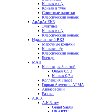
Коньяк в п/у
Коньяк в тубе
Спиртные напитки
Классический коньяк
АрАрАт ЕКЗ
Элитные
Коньяк в п/у
Классический коньяк
Иджеванский ВКЗ
Марочные коньяки
Коньяки п/у
Классический коньяк
Бренди
МАП
Коллекция Золотой
Объем 0,5 л
Коньяк 0,7 л
Коллекция France
Горная Армения. АРМА
Айвазовский
Разные
А.К.З.
А.К.З. п/у
Grand Sargis
URARTU