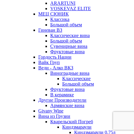
ARARTUNI
VOSKEVAZ ELITE
МЕЦ СЮНИК
Классика
Большой объем
Гиневан ВЗ
Классические вина
Большой объем
Сувенирные вина
Фруктовые вина
Гордость Нации
Вайк Груп
Веди - Алко ВКЗ
Виноградные вина
Классические
Большой объем
Фруктовые вина
В керамике
Другие Производители
Армянские вина
Givany Wine
Вина из Грузии
Кварельский Погреб
Киндзмараули
Киндзмараули 0,75л