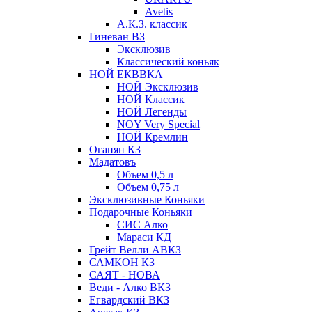
Avetis
А.К.З. классик
Гиневан ВЗ
Эксклюзив
Классический коньяк
НОЙ ЕКВВКА
НОЙ Эксклюзив
НОЙ Классик
НОЙ Легенды
NOY Very Speсial
НОЙ Кремлин
Оганян КЗ
Мадатовъ
Объем 0,5 л
Объем 0,75 л
Эксклюзивные Коньяки
Подарочные Коньяки
СИС Алко
Мараси КД
Грейт Велли АВКЗ
САМКОН КЗ
САЯТ - НОВА
Веди - Алко ВКЗ
Егвардский ВКЗ