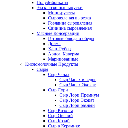
Полуфабрикаты
Эксклюзивные закуски
Мини-рулеты
Сыровяленая вырезка
Говядина сыровяленая
Свинина сыровяленая
Мясные Консервации
Готовые блюда и обеды
Долма
Хаш. Рубец
Ариса. Кавурма
Маринованные
Кисломолочные Продукты
Сыры
Сыр Чанах
Сыр Чанах в ведре
Сыр Чанах Экокат
Сыр Лори
Сыр Лори Премиум
Сыр Лори Экокат
Сыр Лори разный
Сыр Качотта
Сыр Овечий
Сыр Козий
Сыр в Керамике