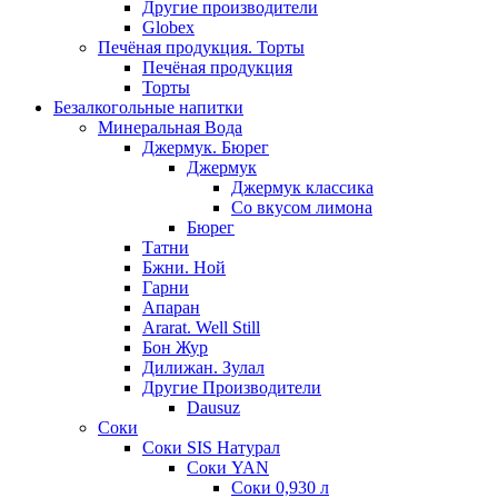
Другие производители
Globex
Печёная продукция. Торты
Печёная продукция
Торты
Безалкогольные напитки
Минеральная Вода
Джермук. Бюрег
Джермук
Джермук классика
Со вкусом лимона
Бюрег
Татни
Бжни. Ной
Гарни
Апаран
Ararat. Well Still
Бон Жур
Дилижан. Зулал
Другие Производители
Dausuz
Соки
Соки SIS Натурал
Соки YAN
Соки 0,930 л