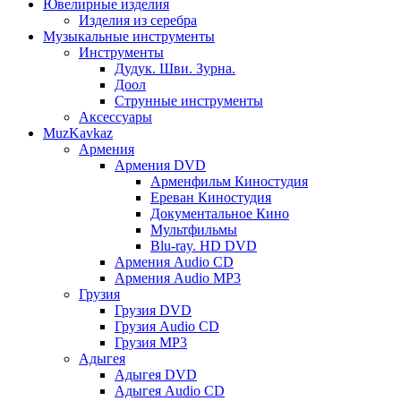
Ювелирные изделия
Изделия из серебра
Музыкальные инструменты
Инструменты
Дудук. Шви. Зурна.
Доол
Струнные инструменты
Аксессуары
MuzKavkaz
Армения
Армения DVD
Арменфильм Киностудия
Ереван Киностудия
Документальное Кино
Мультфильмы
Blu-ray. HD DVD
Армения Audio CD
Армения Audio MP3
Грузия
Грузия DVD
Грузия Audio CD
Грузия MP3
Адыгея
Адыгея DVD
Адыгея Audio CD