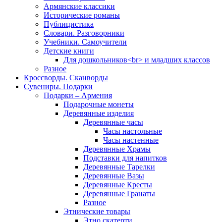
Армянские классики
Исторические романы
Публицистика
Словари. Разговорники
Учебники. Самоучители
Детские книги
Для дошкольников<br> и младших классов
Разное
Кроссворды. Сканворды
Сувениры. Подарки
Подарки – Армения
Подарочные монеты
Деревянные изделия
Деревянные часы
Часы настольные
Часы настенные
Деревянные Храмы
Подставки для напитков
Деревянные Тарелки
Деревянные Вазы
Деревянные Кресты
Деревянные Гранаты
Разное
Этнические товары
Этно скатерти