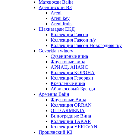
Матевосян Вайн
Аренийский ВЗ
Areni
Areni key
Areni fruits
Шахназарян ЕКД
Коллекция Гаясон
Коллекция Гаясон п/у
Коллекция Гаясон Новогодняя п/у
Gevorkian winery
Сувенирные вина
Фруктовые вина
АРИАЦ. АНАИС
Коллекция КОРОНА
Коллекция Геворкян
Крепленые вина
Абрикосовый Бренди
Армения Вайн
Фруктовые Вина
Коллекция ORRAN
OLD ARMENIA
Виноградные Вина
Коллекция TAKAR
Коллекция YEREVAN
Прошянский КЗ