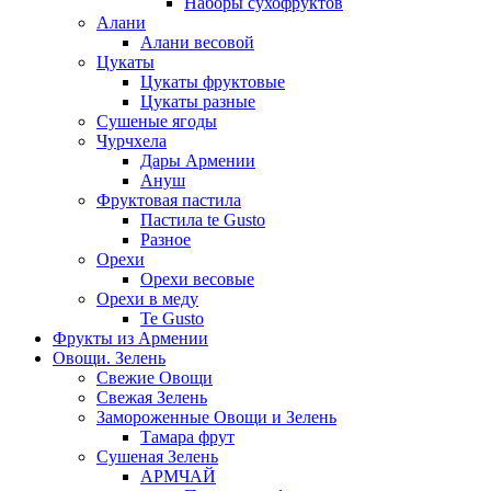
Наборы сухофруктов
Алани
Алани весовой
Цукаты
Цукаты фруктовые
Цукаты разные
Сушеные ягоды
Чурчхела
Дары Армении
Ануш
Фруктовая пастила
Пастила te Gusto
Разное
Орехи
Орехи весовые
Орехи в меду
Te Gusto
Фрукты из Армении
Овощи. Зелень
Свежие Овощи
Свежая Зелень
Замороженные Овощи и Зелень
Тамара фрут
Сушеная Зелень
АРМЧАЙ