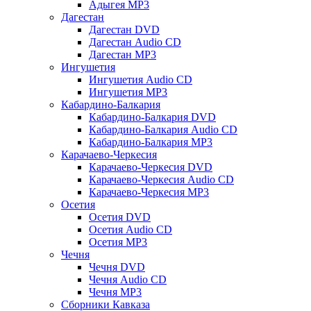
Адыгея MP3
Дагестан
Дагестан DVD
Дагестан Audio CD
Дагестан MP3
Ингушетия
Ингушетия Audio CD
Ингушетия MP3
Кабардино-Балкария
Кабардино-Балкария DVD
Кабардино-Балкария Audio CD
Кабардино-Балкария MP3
Карачаево-Черкесия
Карачаево-Черкесия DVD
Карачаево-Черкесия Audio CD
Карачаево-Черкесия MP3
Осетия
Осетия DVD
Осетия Audio CD
Осетия MP3
Чечня
Чечня DVD
Чечня Audio CD
Чечня MP3
Сборники Кавказа