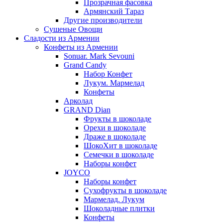
Прозрачная фасовка
Армянский Тараз
Другие производители
Сушеные Овощи
Сладости из Армении
Конфеты из Армении
Sonuar. Mark Sevouni
Grand Candy
Набор Конфет
Лукум. Мармелад
Конфеты
Арколад
GRAND Dian
Фрукты в шоколаде
Орехи в шоколаде
Драже в шоколаде
ШокоХит в шоколаде
Семечки в шоколаде
Наборы конфет
JOYCO
Наборы конфет
Сухофрукты в шоколаде
Мармелад. Лукум
Шоколадные плитки
Конфеты