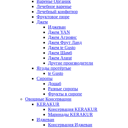
Варенье Органик
Лечебное варенье
Лечебный конфитюр
Фруктовое пюре
Джем
Иджеван
Джем YAN
Джем Агроянс
Джем Фрут Ланд
Джем te Gusto
Джем Шамб
Джем Ararat
Другие производители
Ягоды протёртые
te Gusto
Сиропы
Дошаб
Разные сиропы
Фрукты в сиропе
Овощные Консервации
KERAKUR
Консервация KERAKUR
Маринады KERAKUR
Иджеван
Консервация Иджеван