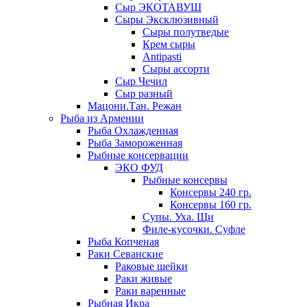
Сыр ЭКОТАВУШ
Сыры Эксклюзивный
Сыры полутведые
Крем сыры
Antipasti
Сыры ассорти
Сыр Чечил
Сыр разный
Мацони.Тан. Режан
Рыба из Армении
Рыба Охлажденная
Рыба Замороженная
Рыбные консервации
ЭКО ФУД
Рыбные консервы
Консервы 240 гр.
Консервы 160 гр.
Супы. Уха. Щи
Филе-кусочки. Суфле
Рыба Копченая
Раки Севанские
Раковые шейки
Раки живые
Раки варенные
Рыбная Икра