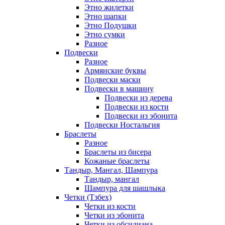
Этно жилетки
Этно шапки
Этно Подушки
Этно сумки
Разное
Подвески
Разное
Армянские буквы
Подвески маски
Подвески в машину
Подвески из дерева
Подвески из кости
Подвески из эбонита
Подвески Ностальгия
Браслеты
Разное
Браслеты из бисера
Кожаные браслеты
Тандыр, Мангал, Шампура
Тандыр, мангал
Шампура для шашлыка
Четки (Тзбех)
Четки из кости
Четки из эбонита
Четки из обсидиана