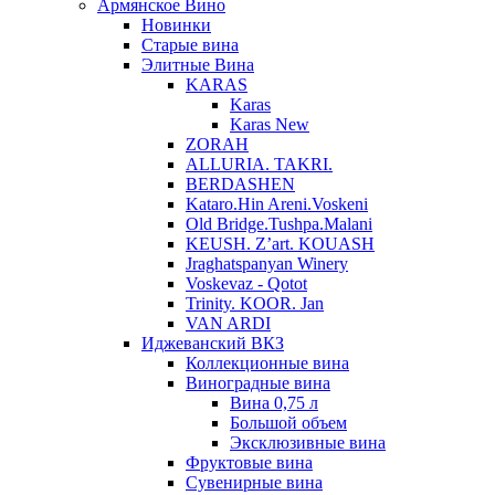
Армянское Вино
Новинки
Старые вина
Элитные Вина
KARAS
Karas
Karas New
ZORAH
ALLURIA. TAKRI.
BERDASHEN
Kataro.Hin Areni.Voskeni
Old Bridge.Tushpa.Malani
KEUSH. Z’art. KOUASH
Jraghatspanyan Winery
Voskevaz - Qotot
Trinity. KOOR. Jan
VAN ARDI
Иджеванский ВКЗ
Коллекционные вина
Виноградные вина
Вина 0,75 л
Большой объем
Эксклюзивные вина
Фруктовые вина
Cувенирные вина