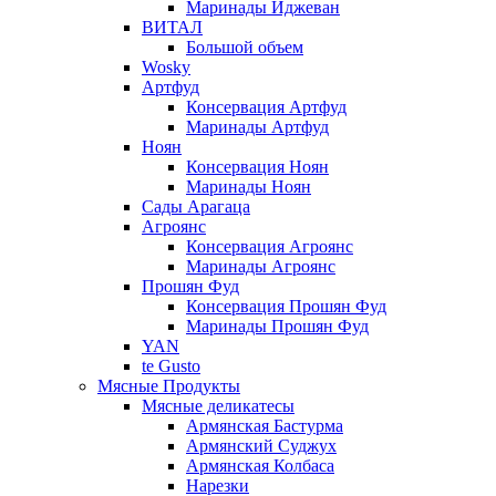
Маринады Иджеван
ВИТАЛ
Большой объем
Wosky
Артфуд
Консервация Артфуд
Маринады Артфуд
Ноян
Консервация Ноян
Маринады Ноян
Сады Арагаца
Агроянс
Консервация Агроянс
Маринады Агроянс
Прошян Фуд
Консервация Прошян Фуд
Маринады Прошян Фуд
YAN
te Gusto
Мясные Продукты
Мясные деликатесы
Армянская Бастурма
Армянский Суджух
Армянская Колбаса
Нарезки