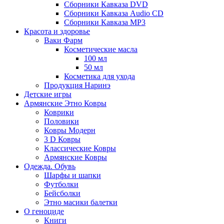
Сборники Кавказа DVD
Сборники Кавказа Audio CD
Сборники Кавказа MP3
Красота и здоровье
Ваки Фарм
Косметические масла
100 мл
50 мл
Косметика для ухода
Продукция Наринэ
Детские игры
Армянские Этно Ковры
Коврики
Половики
Ковры Модерн
3 D Ковры
Классические Ковры
Армянские Ковры
Одежда. Обувь
Шарфы и шапки
Футболки
Бейсболки
Этно масики балетки
О геноциде
Книги