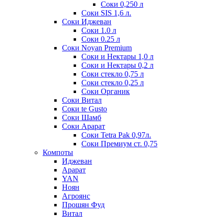
Соки 0,250 л
Соки SIS 1,6 л.
Соки Иджеван
Соки 1.0 л
Соки 0.25 л
Соки Noyan Premium
Соки и Нектары 1,0 л
Соки и Нектары 0,2 л
Соки стекло 0,75 л
Соки стекло 0,25 л
Соки Органик
Соки Витал
Соки te Gusto
Соки Шамб
Соки Арарат
Соки Tetra Pak 0,97л.
Соки Премиум ст. 0,75
Компоты
Иджеван
Арарат
YAN
Ноян
Агроянс
Прошян Фуд
Витал