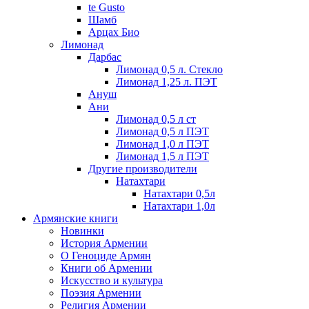
te Gusto
Шамб
Арцах Био
Лимонад
Дарбас
Лимонад 0,5 л. Стекло
Лимонад 1,25 л. ПЭТ
Ануш
Ани
Лимонад 0,5 л ст
Лимонад 0,5 л ПЭТ
Лимонад 1,0 л ПЭТ
Лимонад 1,5 л ПЭТ
Другие производители
Натахтари
Натахтари 0,5л
Натахтари 1,0л
Армянские книги
Новинки
История Армении
О Геноциде Армян
Книги об Армении
Иcкусство и культура
Поэзия Армении
Религия Армении