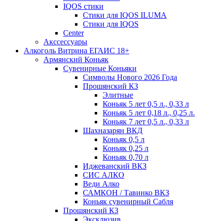
IQOS стики
Стики для IQOS ILUMA
Стики для IQOS
Сenter
Акссессуары
Алкоголь Витрина ЕГАИС 18+
Армянский Коньяк
Сувенирные Коньяки
Символы Нового 2026 Года
Прошянский КЗ
Элитные
Коньяк 5 лет 0,5 л., 0,33 л
Коньяк 5 лет 0,18 л., 0,25 л.
Коньяк 7 лет 0,5 л., 0,33 л
Шахназарян ВКД
Коньяк 0,5 л
Коньяк 0,25 л
Коньяк 0,70 л
Иджеванский ВКЗ
СИС АЛКО
Веди Алко
САМКОН / Тавинко ВКЗ
Коньяк сувенирный Сабля
Прошянский КЗ
Эксклюзив