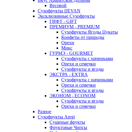
Вкус Араратской Долины
Весовой
Сухофрукты IJEVAN
Эксклюзивные Сухофрукты
ГИФТ - GIFT
ПРЕМИУМ - PREMIUM
Сухофрукты Ягоды Цукаты
Конфеты от природы
Орехи
Микс
ГУРМЭ - GOURMET
Сухофрукты с начинками
Орехи и семечки
Сухофрукты и ягоды
ЭКСТРА - EXTRA
Сухофрукты с начинками
Орехи и семечки
Сухофрукты и ягоды
ЭКОНОМ - ECONOM
Сухофрукты и ягоды
Орехи и семечки
Разное
Сухофрукты Aregi
Сушеные фрукты
Фруктовые Чипсы