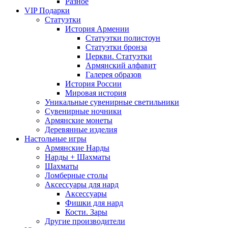
Разное
VIP Подарки
Статуэтки
История Армении
Статуэтки полистоун
Статуэтки бронза
Церкви. Статуэтки
Армянский алфавит
Галерея образов
История России
Мировая история
Уникальные сувенирные светильники
Сувенирные ночники
Армянские монеты
Деревянные изделия
Настольные игры
Армянские Нарды
Нарды + Шахматы
Шахматы
Ломберные столы
Аксессуары для нард
Аксессуары
Фишки для нард
Кости. Зары
Другие производители