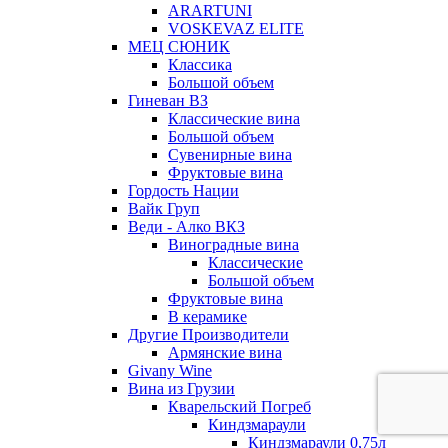
ARARTUNI
VOSKEVAZ ELITE
МЕЦ СЮНИК
Классика
Большой объем
Гиневан ВЗ
Классические вина
Большой объем
Сувенирные вина
Фруктовые вина
Гордость Нации
Вайк Груп
Веди - Алко ВКЗ
Виноградные вина
Классические
Большой объем
Фруктовые вина
В керамике
Другие Производители
Армянские вина
Givany Wine
Вина из Грузии
Кварельский Погреб
Киндзмараули
Киндзмараули 0,75л