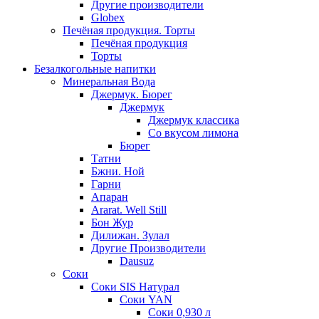
Другие производители
Globex
Печёная продукция. Торты
Печёная продукция
Торты
Безалкогольные напитки
Минеральная Вода
Джермук. Бюрег
Джермук
Джермук классика
Со вкусом лимона
Бюрег
Татни
Бжни. Ной
Гарни
Апаран
Ararat. Well Still
Бон Жур
Дилижан. Зулал
Другие Производители
Dausuz
Соки
Соки SIS Натурал
Соки YAN
Соки 0,930 л