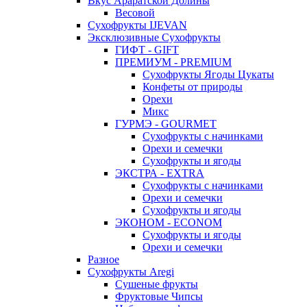
Вкус Араратской Долины
Весовой
Сухофрукты IJEVAN
Эксклюзивные Сухофрукты
ГИФТ - GIFT
ПРЕМИУМ - PREMIUM
Сухофрукты Ягоды Цукаты
Конфеты от природы
Орехи
Микс
ГУРМЭ - GOURMET
Сухофрукты с начинками
Орехи и семечки
Сухофрукты и ягоды
ЭКСТРА - EXTRA
Сухофрукты с начинками
Орехи и семечки
Сухофрукты и ягоды
ЭКОНОМ - ECONOM
Сухофрукты и ягоды
Орехи и семечки
Разное
Сухофрукты Aregi
Сушеные фрукты
Фруктовые Чипсы