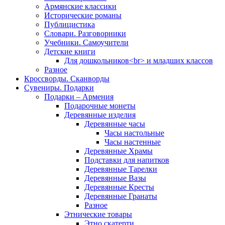
Армянские классики
Исторические романы
Публицистика
Словари. Разговорники
Учебники. Самоучители
Детские книги
Для дошкольников<br> и младших классов
Разное
Кроссворды. Сканворды
Сувениры. Подарки
Подарки – Армения
Подарочные монеты
Деревянные изделия
Деревянные часы
Часы настольные
Часы настенные
Деревянные Храмы
Подставки для напитков
Деревянные Тарелки
Деревянные Вазы
Деревянные Кресты
Деревянные Гранаты
Разное
Этнические товары
Этно скатерти