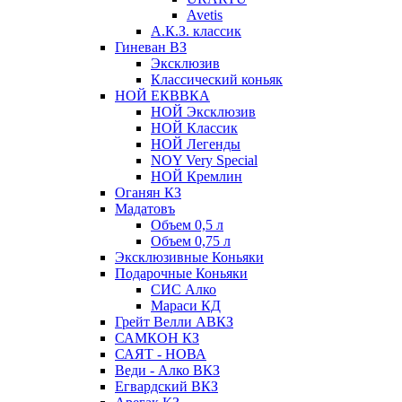
Avetis
А.К.З. классик
Гиневан ВЗ
Эксклюзив
Классический коньяк
НОЙ ЕКВВКА
НОЙ Эксклюзив
НОЙ Классик
НОЙ Легенды
NOY Very Speсial
НОЙ Кремлин
Оганян КЗ
Мадатовъ
Объем 0,5 л
Объем 0,75 л
Эксклюзивные Коньяки
Подарочные Коньяки
СИС Алко
Мараси КД
Грейт Велли АВКЗ
САМКОН КЗ
САЯТ - НОВА
Веди - Алко ВКЗ
Егвардский ВКЗ