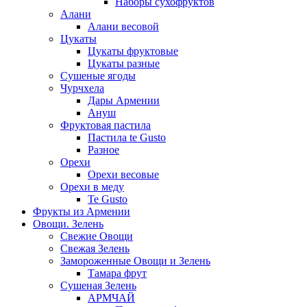
Наборы сухофруктов
Алани
Алани весовой
Цукаты
Цукаты фруктовые
Цукаты разные
Сушеные ягоды
Чурчхела
Дары Армении
Ануш
Фруктовая пастила
Пастила te Gusto
Разное
Орехи
Орехи весовые
Орехи в меду
Te Gusto
Фрукты из Армении
Овощи. Зелень
Свежие Овощи
Свежая Зелень
Замороженные Овощи и Зелень
Тамара фрут
Сушеная Зелень
АРМЧАЙ