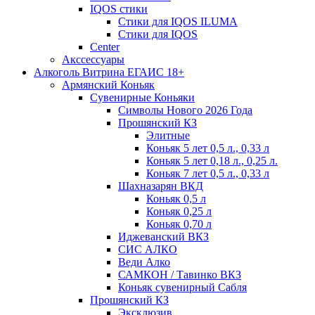
IQOS стики
Стики для IQOS ILUMA
Стики для IQOS
Сenter
Акссессуары
Алкоголь Витрина ЕГАИС 18+
Армянский Коньяк
Сувенирные Коньяки
Символы Нового 2026 Года
Прошянский КЗ
Элитные
Коньяк 5 лет 0,5 л., 0,33 л
Коньяк 5 лет 0,18 л., 0,25 л.
Коньяк 7 лет 0,5 л., 0,33 л
Шахназарян ВКД
Коньяк 0,5 л
Коньяк 0,25 л
Коньяк 0,70 л
Иджеванский ВКЗ
СИС АЛКО
Веди Алко
САМКОН / Тавинко ВКЗ
Коньяк сувенирный Сабля
Прошянский КЗ
Эксклюзив