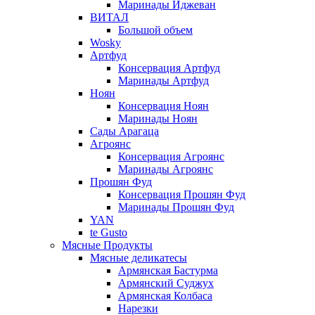
Маринады Иджеван
ВИТАЛ
Большой объем
Wosky
Артфуд
Консервация Артфуд
Маринады Артфуд
Ноян
Консервация Ноян
Маринады Ноян
Сады Арагаца
Агроянс
Консервация Агроянс
Маринады Агроянс
Прошян Фуд
Консервация Прошян Фуд
Маринады Прошян Фуд
YAN
te Gusto
Мясные Продукты
Мясные деликатесы
Армянская Бастурма
Армянский Суджух
Армянская Колбаса
Нарезки