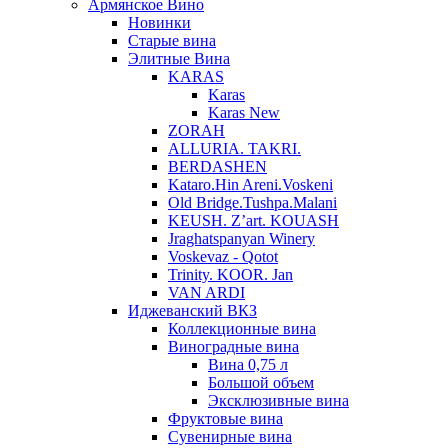
Армянское Вино
Новинки
Старые вина
Элитные Вина
KARAS
Karas
Karas New
ZORAH
ALLURIA. TAKRI.
BERDASHEN
Kataro.Hin Areni.Voskeni
Old Bridge.Tushpa.Malani
KEUSH. Z’art. KOUASH
Jraghatspanyan Winery
Voskevaz - Qotot
Trinity. KOOR. Jan
VAN ARDI
Иджеванский ВКЗ
Коллекционные вина
Виноградные вина
Вина 0,75 л
Большой объем
Эксклюзивные вина
Фруктовые вина
Cувенирные вина