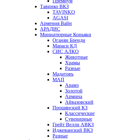
Премиум
Тавинко ВКЗ
TAVINKO
AGASI
Армения Вайн
АРАДИС
Миниатюрные Коньяки
Оганян Бренди
Мараси КД
СИС АЛКО
Животные
Храмы
Разные
Мадатовъ
МАП
Арамэ
Золотой
Армина
Айвазовский
Прошянский КЗ
Классические
Сувенирные
Грейт Велли АВКЗ
Иджеванский ВКЗ
Разные