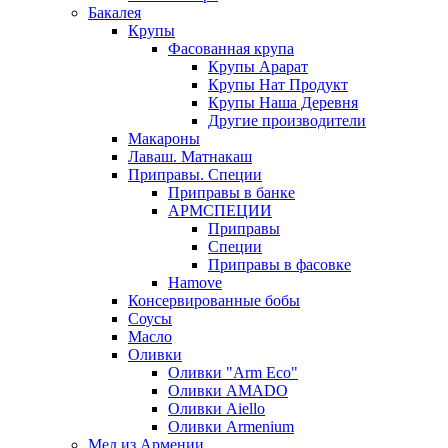
Бакалея
Крупы
Фасованная крупа
Крупы Арарат
Крупы Нат Продукт
Крупы Наша Деревня
Другие производители
Макароны
Лаваш. Матнакаш
Приправы. Специи
Приправы в банке
АРМСПЕЦИИ
Приправы
Специи
Приправы в фасовке
Hamove
Консервированные бобы
Соусы
Масло
Оливки
Оливки "Arm Eco"
Оливки AMADO
Оливки Aiello
Оливки Armenium
Мед из Армении