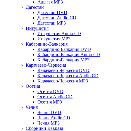
Адыгея MP3
Дагестан
Дагестан DVD
Дагестан Audio CD
Дагестан MP3
Ингушетия
Ингушетия Audio CD
Ингушетия MP3
Кабардино-Балкария
Кабардино-Балкария DVD
Кабардино-Балкария Audio CD
Кабардино-Балкария MP3
Карачаево-Черкесия
Карачаево-Черкесия DVD
Карачаево-Черкесия Audio CD
Карачаево-Черкесия MP3
Осетия
Осетия DVD
Осетия Audio CD
Осетия MP3
Чечня
Чечня DVD
Чечня Audio CD
Чечня MP3
Сборники Кавказа