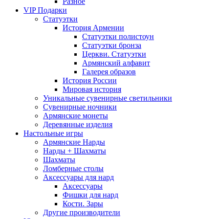
Разное
VIP Подарки
Статуэтки
История Армении
Статуэтки полистоун
Статуэтки бронза
Церкви. Статуэтки
Армянский алфавит
Галерея образов
История России
Мировая история
Уникальные сувенирные светильники
Сувенирные ночники
Армянские монеты
Деревянные изделия
Настольные игры
Армянские Нарды
Нарды + Шахматы
Шахматы
Ломберные столы
Аксессуары для нард
Аксессуары
Фишки для нард
Кости. Зары
Другие производители