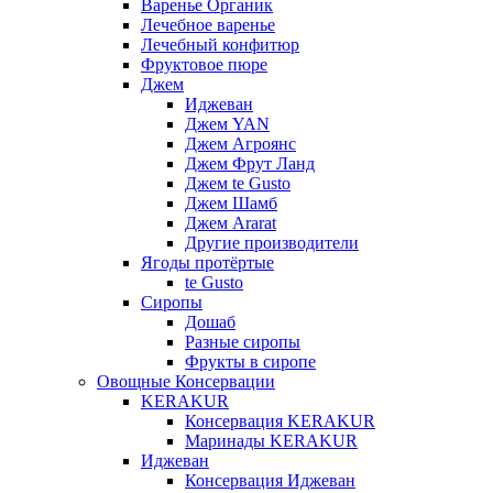
Варенье Органик
Лечебное варенье
Лечебный конфитюр
Фруктовое пюре
Джем
Иджеван
Джем YAN
Джем Агроянс
Джем Фрут Ланд
Джем te Gusto
Джем Шамб
Джем Ararat
Другие производители
Ягоды протёртые
te Gusto
Сиропы
Дошаб
Разные сиропы
Фрукты в сиропе
Овощные Консервации
KERAKUR
Консервация KERAKUR
Маринады KERAKUR
Иджеван
Консервация Иджеван