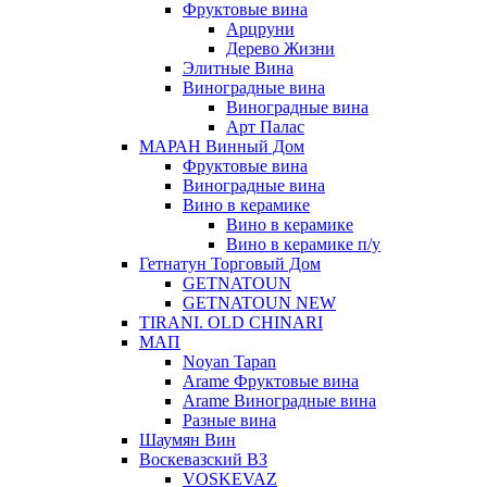
Фруктовые вина
Арцруни
Дерево Жизни
Элитные Вина
Виноградные вина
Виноградные вина
Арт Палас
МАРАН Винный Дом
Фруктовые вина
Виноградные вина
Вино в керамике
Вино в керамике
Вино в керамике п/у
Гетнатун Торговый Дом
GETNATOUN
GETNATOUN NEW
TIRANI. OLD CHINARI
МАП
Noyan Tapan
Arame Фруктовые вина
Arame Виноградные вина
Разные вина
Шаумян Вин
Воскевазский ВЗ
VOSKEVAZ