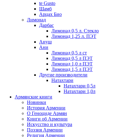
te Gusto
Шамб
Арцах Био
Лимонад
Дарбас
Лимонад 0,5 л. Стекло
Лимонад 1,25 л. ПЭТ
Ануш
Ани
Лимонад 0,5 л ст
Лимонад 0,5 л ПЭТ
Лимонад 1,0 л ПЭТ
Лимонад 1,5 л ПЭТ
Другие производители
Натахтари
Натахтари 0,5л
Натахтари 1,0л
Армянские книги
Новинки
История Армении
О Геноциде Армян
Книги об Армении
Иcкусство и культура
Поэзия Армении
Религия Армении