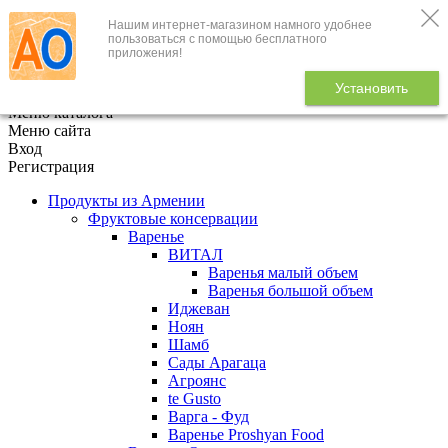
Нашим интернет-магазином намного удобнее
+7 (495) 646-888-1
пользоваться с помощью бесплатного
приложения!
В корзине
0
товаров
Установить
x
Меню каталога
Меню сайта
Вход
Регистрация
Продукты из Армении
Фруктовые консервации
Варенье
ВИТАЛ
Варенья малый объем
Варенья большой объем
Иджеван
Ноян
Шамб
Сады Арагаца
Агроянс
te Gusto
Варга - Фуд
Варенье Proshyan Food