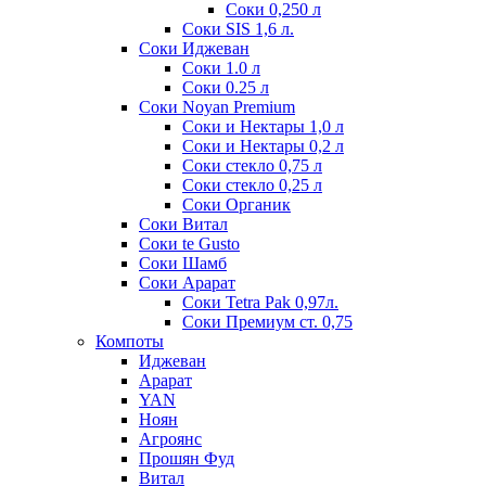
Соки 0,250 л
Соки SIS 1,6 л.
Соки Иджеван
Соки 1.0 л
Соки 0.25 л
Соки Noyan Premium
Соки и Нектары 1,0 л
Соки и Нектары 0,2 л
Соки стекло 0,75 л
Соки стекло 0,25 л
Соки Органик
Соки Витал
Соки te Gusto
Соки Шамб
Соки Арарат
Соки Tetra Pak 0,97л.
Соки Премиум ст. 0,75
Компоты
Иджеван
Арарат
YAN
Ноян
Агроянс
Прошян Фуд
Витал