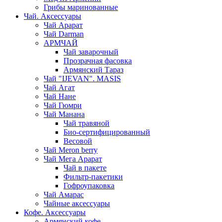
Грибы маринованные
Чай. Аксессуары
Чай Арарат
Чай Darman
АРМЧАЙ
Чай заварочный
Прозрачная фасовка
Армянский Тараз
Чай "IJEVAN". MASIS
Чай Агат
Чай Нане
Чай Гюмри
Чай Манана
Чай травяной
Био-сертифицированный
Весовой
Чай Meron berry
Чай Мега Арарат
Чай в пакете
Фильтр-пакетики
Гофроупаковка
Чай Амарас
Чайные аксессуары
Кофе. Аксессуары
Армянский кофе