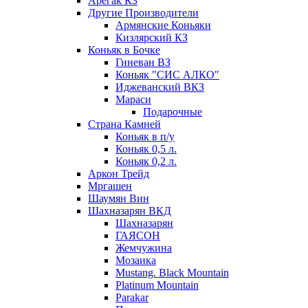
Арегак КЗ
Другие Производители
Армянские Коньяки
Кизлярский КЗ
Коньяк в Бочке
Гиневан ВЗ
Коньяк "СИС АЛКО"
Иджеванский ВКЗ
Мараси
Подарочные
Страна Камней
Коньяк в п/у
Коньяк 0,5 л.
Коньяк 0,2 л.
Аркон Трейд
Мргашен
Шаумян Вин
Шахназарян ВКД
Шахназарян
ГАЯСОН
Жемчужина
Мозаика
Mustang. Black Mountain
Platinum Mountain
Parakar