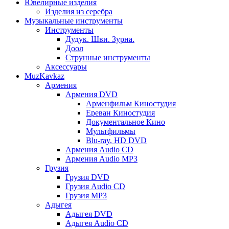
Ювелирные изделия
Изделия из серебра
Музыкальные инструменты
Инструменты
Дудук. Шви. Зурна.
Доол
Струнные инструменты
Аксессуары
MuzKavkaz
Армения
Армения DVD
Арменфильм Киностудия
Ереван Киностудия
Документальное Кино
Мультфильмы
Blu-ray. HD DVD
Армения Audio CD
Армения Audio MP3
Грузия
Грузия DVD
Грузия Audio CD
Грузия MP3
Адыгея
Адыгея DVD
Адыгея Audio CD