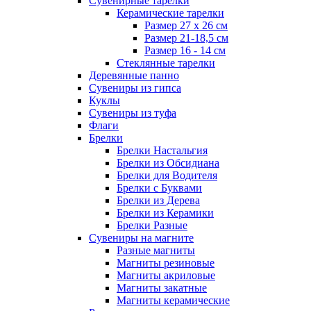
Сувенирные тарелки
Керамические тарелки
Размер 27 х 26 см
Размер 21-18,5 см
Размер 16 - 14 см
Стеклянные тарелки
Деревянные панно
Сувениры из гипса
Куклы
Сувениры из туфа
Флаги
Брелки
Брелки Настальгия
Брелки из Обсидиана
Брелки для Водителя
Брелки с Буквами
Брелки из Дерева
Брелки из Керамики
Брелки Разные
Сувениры на магните
Разные магниты
Магниты резиновые
Магниты акриловые
Магниты закатные
Магниты керамические