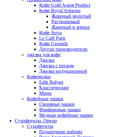
Кофе Gold Ararat Product
Кофе Royal Armenia
Жареный молотый
Растворимый
Жареный в зернах
Кофе Jezva
Le Café Paris
Кофе Grounds
Другие производители
джезва для кофе
Джезва
Джезва с песком
Джезва индукционной
Кофемолки
Edik Balyan
Классичиские
Мини
Кофейные чашки
Глиняные чашки
Фарфоровые чашки
Медные кофейные чашки
Сухофрукты. Орехи
Сухофрукты
Подарочные наборы