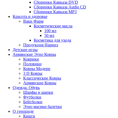
Сборники Кавказа DVD
Сборники Кавказа Audio CD
Сборники Кавказа MP3
Красота и здоровье
Ваки Фарм
Косметические масла
100 мл
50 мл
Косметика для ухода
Продукция Наринэ
Детские игры
Армянские Этно Ковры
Коврики
Половики
Ковры Модерн
3 D Ковры
Классические Ковры
Армянские Ковры
Одежда. Обувь
Шарфы и шапки
Футболки
Бейсболки
Этно масики балетки
О геноциде
Книги