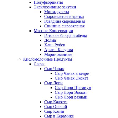
Полуфабрикаты
Эксклюзивные закуски
Мини-рулеты
Сыровяленая вырезка
Говядина сыровяленая
Свинина сыровяленая
Мясные Консервации
Готовые блюда и обеды
Долма
Хаш. Рубец
Ариса. Кавурма
Маринованные
Кисломолочные Продукты
Сыры
Сыр Чанах
Сыр Чанах в ведре
Сыр Чанах Экокат
Сыр Лори
Сыр Лори Премиум
Сыр Лори Экокат
Сыр Лори разный
Сыр Качотта
Сыр Овечий
Сыр Козий
Сыр в Керамике