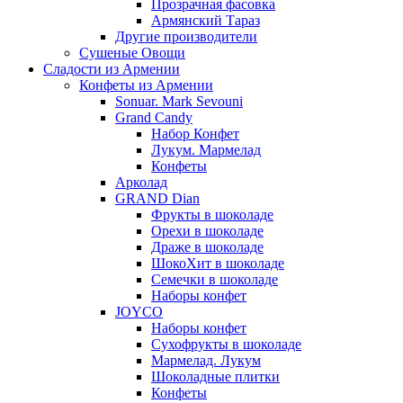
Прозрачная фасовка
Армянский Тараз
Другие производители
Сушеные Овощи
Сладости из Армении
Конфеты из Армении
Sonuar. Mark Sevouni
Grand Candy
Набор Конфет
Лукум. Мармелад
Конфеты
Арколад
GRAND Dian
Фрукты в шоколаде
Орехи в шоколаде
Драже в шоколаде
ШокоХит в шоколаде
Семечки в шоколаде
Наборы конфет
JOYCO
Наборы конфет
Сухофрукты в шоколаде
Мармелад. Лукум
Шоколадные плитки
Конфеты