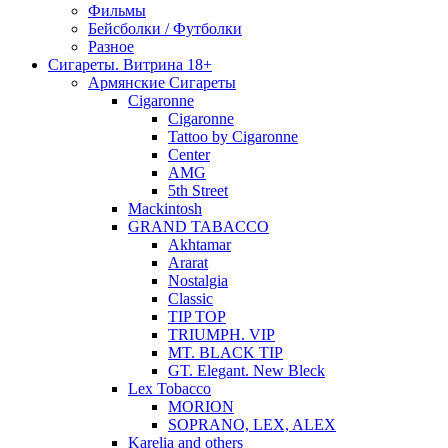
Фильмы
Бейсболки / Футболки
Разное
Сигареты. Витрина 18+
Армянские Сигареты
Cigaronne
Cigaronne
Tattoo by Cigaronne
Center
AMG
5th Street
Mackintosh
GRAND TABACCO
Akhtamar
Ararat
Nostalgia
Classic
TIP TOP
TRIUMPH. VIP
MT. BLACK TIP
GT. Elegant. New Bleck
Lex Tobacco
MORION
SOPRANO, LEX, ALEX
Karelia and others