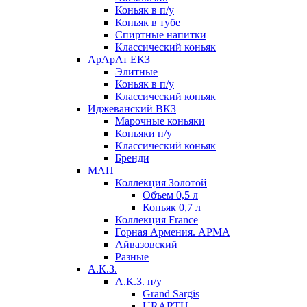
Коньяк в п/у
Коньяк в тубе
Спиртные напитки
Классический коньяк
АрАрАт ЕКЗ
Элитные
Коньяк в п/у
Классический коньяк
Иджеванский ВКЗ
Марочные коньяки
Коньяки п/у
Классический коньяк
Бренди
МАП
Коллекция Золотой
Объем 0,5 л
Коньяк 0,7 л
Коллекция France
Горная Армения. АРМА
Айвазовский
Разные
А.К.З.
А.К.З. п/у
Grand Sargis
URARTU