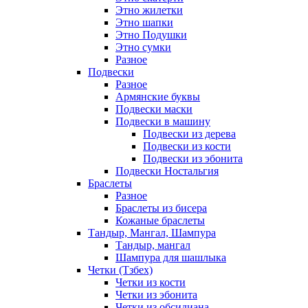
Этно жилетки
Этно шапки
Этно Подушки
Этно сумки
Разное
Подвески
Разное
Армянские буквы
Подвески маски
Подвески в машину
Подвески из дерева
Подвески из кости
Подвески из эбонита
Подвески Ностальгия
Браслеты
Разное
Браслеты из бисера
Кожаные браслеты
Тандыр, Мангал, Шампура
Тандыр, мангал
Шампура для шашлыка
Четки (Тзбех)
Четки из кости
Четки из эбонита
Четки из обсидиана