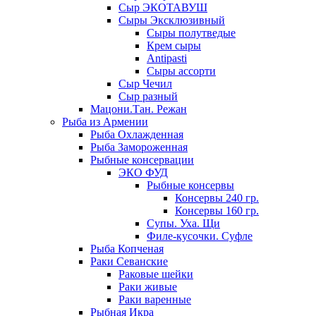
Сыр ЭКОТАВУШ
Сыры Эксклюзивный
Сыры полутведые
Крем сыры
Antipasti
Сыры ассорти
Сыр Чечил
Сыр разный
Мацони.Тан. Режан
Рыба из Армении
Рыба Охлажденная
Рыба Замороженная
Рыбные консервации
ЭКО ФУД
Рыбные консервы
Консервы 240 гр.
Консервы 160 гр.
Супы. Уха. Щи
Филе-кусочки. Суфле
Рыба Копченая
Раки Севанские
Раковые шейки
Раки живые
Раки варенные
Рыбная Икра