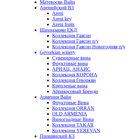
Матевосян Вайн
Аренийский ВЗ
Areni
Areni key
Areni fruits
Шахназарян ЕКД
Коллекция Гаясон
Коллекция Гаясон п/у
Коллекция Гаясон Новогодняя п/у
Gevorkian winery
Сувенирные вина
Фруктовые вина
АРИАЦ. АНАИС
Коллекция КОРОНА
Коллекция Геворкян
Крепленые вина
Абрикосовый Бренди
Армения Вайн
Фруктовые Вина
Коллекция ORRAN
OLD ARMENIA
Виноградные Вина
Коллекция TAKAR
Коллекция YEREVAN
Прошянский КЗ