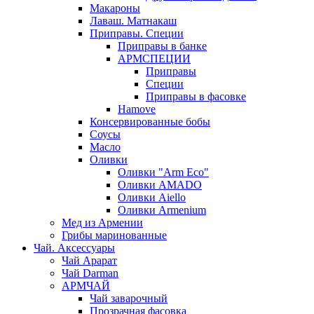
Макароны
Лаваш. Матнакаш
Приправы. Специи
Приправы в банке
АРМСПЕЦИИ
Приправы
Специи
Приправы в фасовке
Hamove
Консервированные бобы
Соусы
Масло
Оливки
Оливки "Arm Eco"
Оливки AMADO
Оливки Aiello
Оливки Armenium
Мед из Армении
Грибы маринованные
Чай. Аксессуары
Чай Арарат
Чай Darman
АРМЧАЙ
Чай заварочный
Прозрачная фасовка