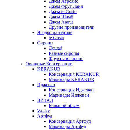
Джем Агроянс
Джем Фрут Ланд
Джем te Gusto
Джем Шамб
Джем Ararat
Другие производители
Ягоды протёртые
te Gusto
Сиропы
Дошаб
Разные сиропы
Фрукты в сиропе
Овощные Консервации
KERAKUR
Консервация KERAKUR
Маринады KERAKUR
Иджеван
Консервация Иджеван
Маринады Иджеван
ВИТАЛ
Большой объем
Wosky
Артфуд
Консервация Артфуд
Маринады Артфуд