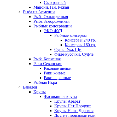
Сыр разный
Мацони.Тан. Режан
Рыба из Армении
Рыба Охлажденная
Рыба Замороженная
Рыбные консервации
ЭКО ФУД
Рыбные консервы
Консервы 240 гр.
Консервы 160 гр.
Супы. Уха. Щи
Филе-кусочки. Суфле
Рыба Копченая
Раки Севанские
Раковые шейки
Раки живые
Раки варенные
Рыбная Икра
Бакалея
Крупы
Фасованная крупа
Крупы Арарат
Крупы Нат Продукт
Крупы Наша Деревня
Другие производители