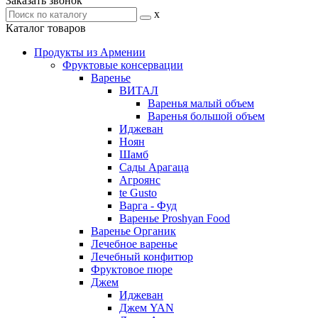
Заказать звонок
x
Каталог товаров
Продукты из Армении
Фруктовые консервации
Варенье
ВИТАЛ
Варенья малый объем
Варенья большой объем
Иджеван
Ноян
Шамб
Сады Арагаца
Агроянс
te Gusto
Варга - Фуд
Варенье Proshyan Food
Варенье Органик
Лечебное варенье
Лечебный конфитюр
Фруктовое пюре
Джем
Иджеван
Джем YAN