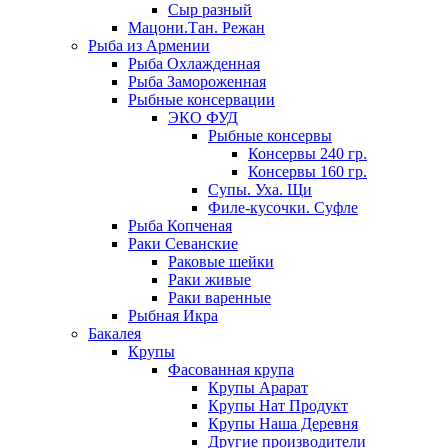
Сыр разный
Мацони.Тан. Режан
Рыба из Армении
Рыба Охлажденная
Рыба Замороженная
Рыбные консервации
ЭКО ФУД
Рыбные консервы
Консервы 240 гр.
Консервы 160 гр.
Супы. Уха. Щи
Филе-кусочки. Суфле
Рыба Копченая
Раки Севанские
Раковые шейки
Раки живые
Раки варенные
Рыбная Икра
Бакалея
Крупы
Фасованная крупа
Крупы Арарат
Крупы Нат Продукт
Крупы Наша Деревня
Другие производители