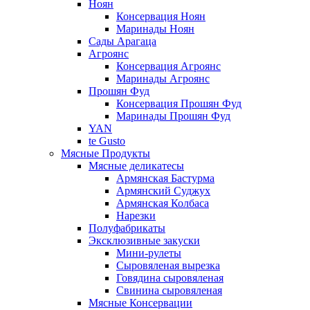
Ноян
Консервация Ноян
Маринады Ноян
Сады Арагаца
Агроянс
Консервация Агроянс
Маринады Агроянс
Прошян Фуд
Консервация Прошян Фуд
Маринады Прошян Фуд
YAN
te Gusto
Мясные Продукты
Мясные деликатесы
Армянская Бастурма
Армянский Суджух
Армянская Колбаса
Нарезки
Полуфабрикаты
Эксклюзивные закуски
Мини-рулеты
Сыровяленая вырезка
Говядина сыровяленая
Свинина сыровяленая
Мясные Консервации