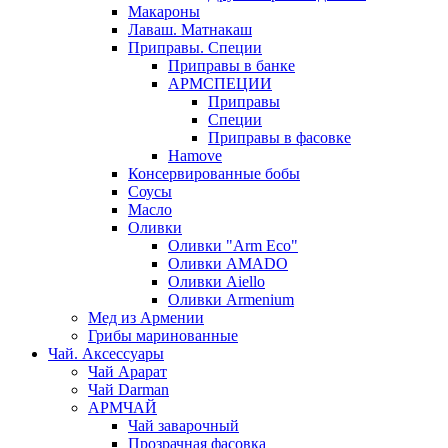
Макароны
Лаваш. Матнакаш
Приправы. Специи
Приправы в банке
АРМСПЕЦИИ
Приправы
Специи
Приправы в фасовке
Hamove
Консервированные бобы
Соусы
Масло
Оливки
Оливки "Arm Eco"
Оливки AMADO
Оливки Aiello
Оливки Armenium
Мед из Армении
Грибы маринованные
Чай. Аксессуары
Чай Арарат
Чай Darman
АРМЧАЙ
Чай заварочный
Прозрачная фасовка