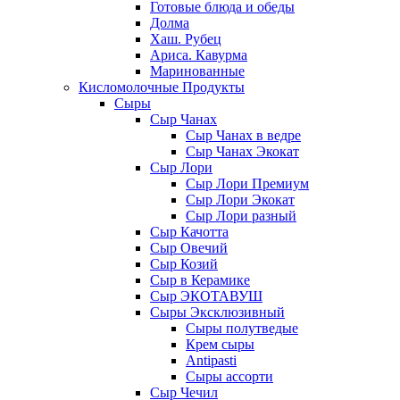
Готовые блюда и обеды
Долма
Хаш. Рубец
Ариса. Кавурма
Маринованные
Кисломолочные Продукты
Сыры
Сыр Чанах
Сыр Чанах в ведре
Сыр Чанах Экокат
Сыр Лори
Сыр Лори Премиум
Сыр Лори Экокат
Сыр Лори разный
Сыр Качотта
Сыр Овечий
Сыр Козий
Сыр в Керамике
Сыр ЭКОТАВУШ
Сыры Эксклюзивный
Сыры полутведые
Крем сыры
Antipasti
Сыры ассорти
Сыр Чечил