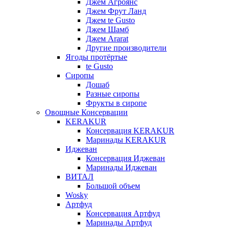
Джем Агроянс
Джем Фрут Ланд
Джем te Gusto
Джем Шамб
Джем Ararat
Другие производители
Ягоды протёртые
te Gusto
Сиропы
Дошаб
Разные сиропы
Фрукты в сиропе
Овощные Консервации
KERAKUR
Консервация KERAKUR
Маринады KERAKUR
Иджеван
Консервация Иджеван
Маринады Иджеван
ВИТАЛ
Большой объем
Wosky
Артфуд
Консервация Артфуд
Маринады Артфуд