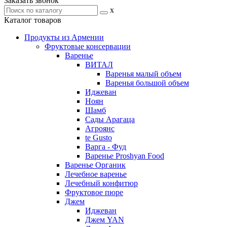
Заказать звонок
x
Каталог товаров
Продукты из Армении
Фруктовые консервации
Варенье
ВИТАЛ
Варенья малый объем
Варенья большой объем
Иджеван
Ноян
Шамб
Сады Арагаца
Агроянс
te Gusto
Варга - Фуд
Варенье Proshyan Food
Варенье Органик
Лечебное варенье
Лечебный конфитюр
Фруктовое пюре
Джем
Иджеван
Джем YAN