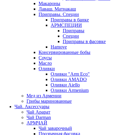
Макароны
Лаваш. Матнакаш
Приправы. Специи
Приправы в банке
АРМСПЕЦИИ
Приправы
Специи
Приправы в фасовке
Hamove
Консервированные бобы
Соусы
Масло
Оливки
Оливки "Arm Eco"
Оливки AMADO
Оливки Aiello
Оливки Armenium
Мед из Армении
Грибы маринованные
Чай. Аксессуары
Чай Арарат
Чай Darman
АРМЧАЙ
Чай заварочный
Прозрачная фасовка