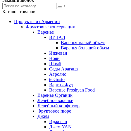
Заказать звонок
x
Каталог товаров
Продукты из Армении
Фруктовые консервации
Варенье
ВИТАЛ
Варенья малый объем
Варенья большой объем
Иджеван
Ноян
Шамб
Сады Арагаца
Агроянс
te Gusto
Варга - Фуд
Варенье Proshyan Food
Варенье Органик
Лечебное варенье
Лечебный конфитюр
Фруктовое пюре
Джем
Иджеван
Джем YAN