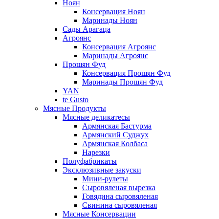
Ноян
Консервация Ноян
Маринады Ноян
Сады Арагаца
Агроянс
Консервация Агроянс
Маринады Агроянс
Прошян Фуд
Консервация Прошян Фуд
Маринады Прошян Фуд
YAN
te Gusto
Мясные Продукты
Мясные деликатесы
Армянская Бастурма
Армянский Суджух
Армянская Колбаса
Нарезки
Полуфабрикаты
Эксклюзивные закуски
Мини-рулеты
Сыровяленая вырезка
Говядина сыровяленая
Свинина сыровяленая
Мясные Консервации