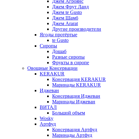
Джем Агроянс
Джем Фрут Ланд
Джем te Gusto
Джем Шамб
Джем Ararat
Другие производители
Ягоды протёртые
te Gusto
Сиропы
Дошаб
Разные сиропы
Фрукты в сиропе
Овощные Консервации
KERAKUR
Консервация KERAKUR
Маринады KERAKUR
Иджеван
Консервация Иджеван
Маринады Иджеван
ВИТАЛ
Большой объем
Wosky
Артфуд
Консервация Артфуд
Маринады Артфуд