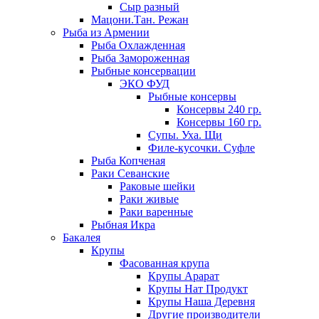
Сыр разный
Мацони.Тан. Режан
Рыба из Армении
Рыба Охлажденная
Рыба Замороженная
Рыбные консервации
ЭКО ФУД
Рыбные консервы
Консервы 240 гр.
Консервы 160 гр.
Супы. Уха. Щи
Филе-кусочки. Суфле
Рыба Копченая
Раки Севанские
Раковые шейки
Раки живые
Раки варенные
Рыбная Икра
Бакалея
Крупы
Фасованная крупа
Крупы Арарат
Крупы Нат Продукт
Крупы Наша Деревня
Другие производители