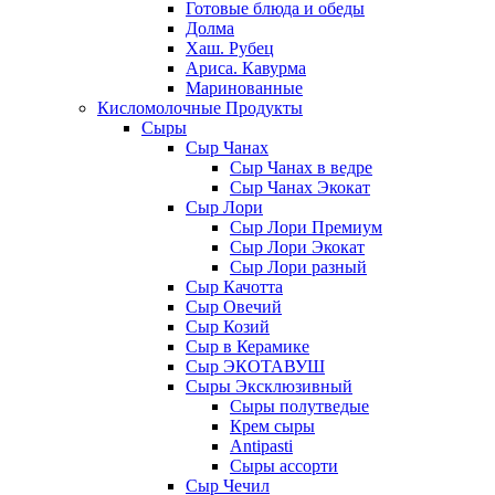
Готовые блюда и обеды
Долма
Хаш. Рубец
Ариса. Кавурма
Маринованные
Кисломолочные Продукты
Сыры
Сыр Чанах
Сыр Чанах в ведре
Сыр Чанах Экокат
Сыр Лори
Сыр Лори Премиум
Сыр Лори Экокат
Сыр Лори разный
Сыр Качотта
Сыр Овечий
Сыр Козий
Сыр в Керамике
Сыр ЭКОТАВУШ
Сыры Эксклюзивный
Сыры полутведые
Крем сыры
Antipasti
Сыры ассорти
Сыр Чечил