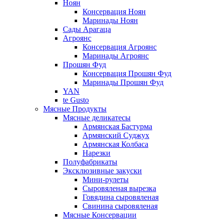
Ноян
Консервация Ноян
Маринады Ноян
Сады Арагаца
Агроянс
Консервация Агроянс
Маринады Агроянс
Прошян Фуд
Консервация Прошян Фуд
Маринады Прошян Фуд
YAN
te Gusto
Мясные Продукты
Мясные деликатесы
Армянская Бастурма
Армянский Суджух
Армянская Колбаса
Нарезки
Полуфабрикаты
Эксклюзивные закуски
Мини-рулеты
Сыровяленая вырезка
Говядина сыровяленая
Свинина сыровяленая
Мясные Консервации