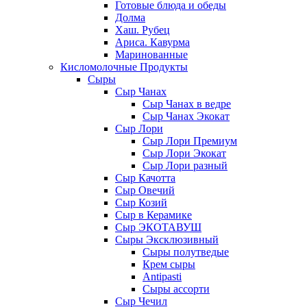
Готовые блюда и обеды
Долма
Хаш. Рубец
Ариса. Кавурма
Маринованные
Кисломолочные Продукты
Сыры
Сыр Чанах
Сыр Чанах в ведре
Сыр Чанах Экокат
Сыр Лори
Сыр Лори Премиум
Сыр Лори Экокат
Сыр Лори разный
Сыр Качотта
Сыр Овечий
Сыр Козий
Сыр в Керамике
Сыр ЭКОТАВУШ
Сыры Эксклюзивный
Сыры полутведые
Крем сыры
Antipasti
Сыры ассорти
Сыр Чечил