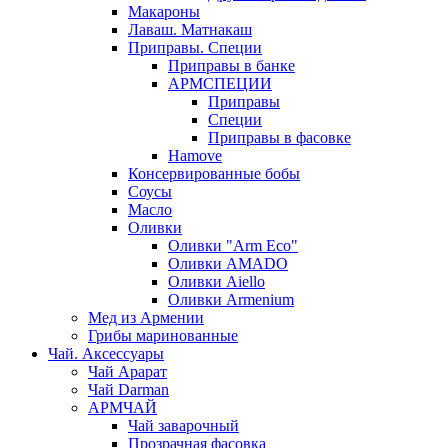
Макароны
Лаваш. Матнакаш
Приправы. Специи
Приправы в банке
АРМСПЕЦИИ
Приправы
Специи
Приправы в фасовке
Hamove
Консервированные бобы
Соусы
Масло
Оливки
Оливки "Arm Eco"
Оливки AMADO
Оливки Aiello
Оливки Armenium
Мед из Армении
Грибы маринованные
Чай. Аксессуары
Чай Арарат
Чай Darman
АРМЧАЙ
Чай заварочный
Прозрачная фасовка