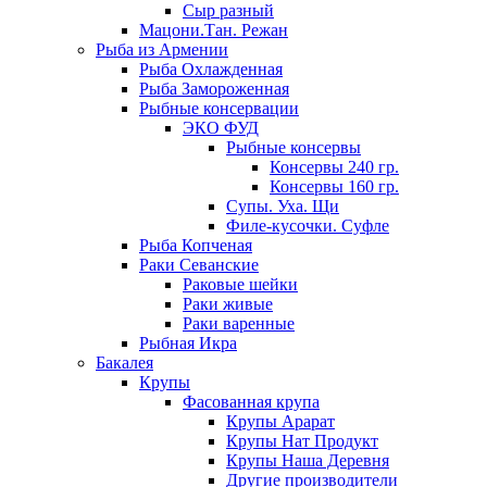
Сыр разный
Мацони.Тан. Режан
Рыба из Армении
Рыба Охлажденная
Рыба Замороженная
Рыбные консервации
ЭКО ФУД
Рыбные консервы
Консервы 240 гр.
Консервы 160 гр.
Супы. Уха. Щи
Филе-кусочки. Суфле
Рыба Копченая
Раки Севанские
Раковые шейки
Раки живые
Раки варенные
Рыбная Икра
Бакалея
Крупы
Фасованная крупа
Крупы Арарат
Крупы Нат Продукт
Крупы Наша Деревня
Другие производители