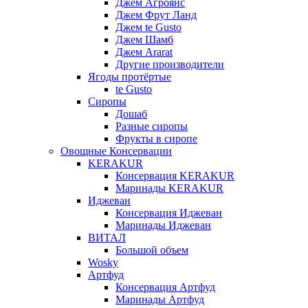
Джем Агроянс
Джем Фрут Ланд
Джем te Gusto
Джем Шамб
Джем Ararat
Другие производители
Ягоды протёртые
te Gusto
Сиропы
Дошаб
Разные сиропы
Фрукты в сиропе
Овощные Консервации
KERAKUR
Консервация KERAKUR
Маринады KERAKUR
Иджеван
Консервация Иджеван
Маринады Иджеван
ВИТАЛ
Большой объем
Wosky
Артфуд
Консервация Артфуд
Маринады Артфуд