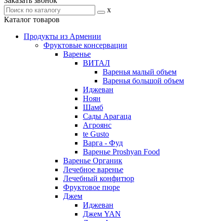
Заказать звонок
x
Каталог товаров
Продукты из Армении
Фруктовые консервации
Варенье
ВИТАЛ
Варенья малый объем
Варенья большой объем
Иджеван
Ноян
Шамб
Сады Арагаца
Агроянс
te Gusto
Варга - Фуд
Варенье Proshyan Food
Варенье Органик
Лечебное варенье
Лечебный конфитюр
Фруктовое пюре
Джем
Иджеван
Джем YAN