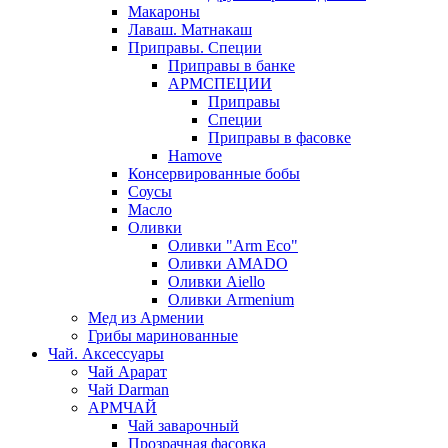
Макароны
Лаваш. Матнакаш
Приправы. Специи
Приправы в банке
АРМСПЕЦИИ
Приправы
Специи
Приправы в фасовке
Hamove
Консервированные бобы
Соусы
Масло
Оливки
Оливки "Arm Eco"
Оливки AMADO
Оливки Aiello
Оливки Armenium
Мед из Армении
Грибы маринованные
Чай. Аксессуары
Чай Арарат
Чай Darman
АРМЧАЙ
Чай заварочный
Прозрачная фасовка