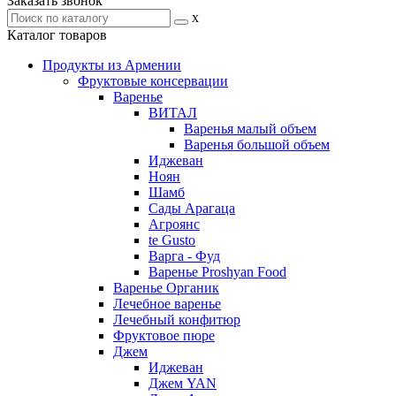
Заказать звонок
x
Каталог товаров
Продукты из Армении
Фруктовые консервации
Варенье
ВИТАЛ
Варенья малый объем
Варенья большой объем
Иджеван
Ноян
Шамб
Сады Арагаца
Агроянс
te Gusto
Варга - Фуд
Варенье Proshyan Food
Варенье Органик
Лечебное варенье
Лечебный конфитюр
Фруктовое пюре
Джем
Иджеван
Джем YAN