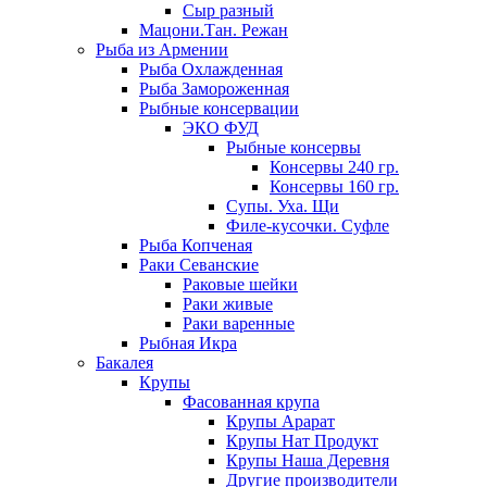
Сыр разный
Мацони.Тан. Режан
Рыба из Армении
Рыба Охлажденная
Рыба Замороженная
Рыбные консервации
ЭКО ФУД
Рыбные консервы
Консервы 240 гр.
Консервы 160 гр.
Супы. Уха. Щи
Филе-кусочки. Суфле
Рыба Копченая
Раки Севанские
Раковые шейки
Раки живые
Раки варенные
Рыбная Икра
Бакалея
Крупы
Фасованная крупа
Крупы Арарат
Крупы Нат Продукт
Крупы Наша Деревня
Другие производители