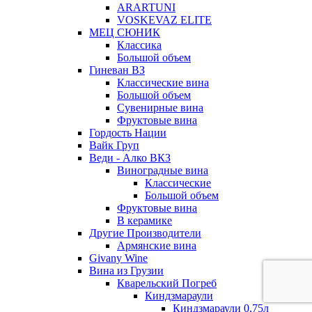
ARARTUNI
VOSKEVAZ ELITE
МЕЦ СЮНИК
Классика
Большой объем
Гиневан ВЗ
Классические вина
Большой объем
Сувенирные вина
Фруктовые вина
Гордость Нации
Вайк Груп
Веди - Алко ВКЗ
Виноградные вина
Классические
Большой объем
Фруктовые вина
В керамике
Другие Производители
Армянские вина
Givany Wine
Вина из Грузии
Кварельский Погреб
Киндзмараули
Киндзмараули 0,75л