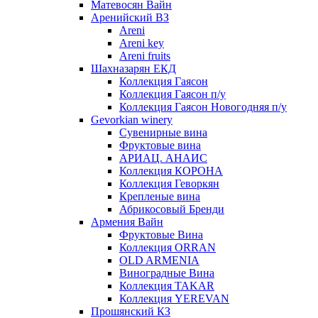
Матевосян Вайн
Аренийский ВЗ
Areni
Areni key
Areni fruits
Шахназарян ЕКД
Коллекция Гаясон
Коллекция Гаясон п/у
Коллекция Гаясон Новогодняя п/у
Gevorkian winery
Сувенирные вина
Фруктовые вина
АРИАЦ. АНАИС
Коллекция КОРОНА
Коллекция Геворкян
Крепленые вина
Абрикосовый Бренди
Армения Вайн
Фруктовые Вина
Коллекция ORRAN
OLD ARMENIA
Виноградные Вина
Коллекция TAKAR
Коллекция YEREVAN
Прошянский КЗ