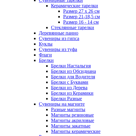
Сувенирные тарелки
Керамические тарелки
Размер 27 х 26 см
Размер 21-18,5 см
Размер 16 - 14 см
Стеклянные тарелки
Деревянные панно
Сувениры из гипса
Куклы
Сувениры из туфа
Флаги
Брелки
Брелки Настальгия
Брелки из Обсидиана
Брелки для Водителя
Брелки с Буквами
Брелки из Дерева
Брелки из Керамики
Брелки Разные
Сувениры на магните
Разные магниты
Магниты резиновые
Магниты акриловые
Магниты закатные
Магниты керамические