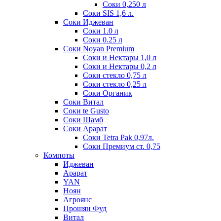
Соки 0,250 л
Соки SIS 1,6 л.
Соки Иджеван
Соки 1.0 л
Соки 0.25 л
Соки Noyan Premium
Соки и Нектары 1,0 л
Соки и Нектары 0,2 л
Соки стекло 0,75 л
Соки стекло 0,25 л
Соки Органик
Соки Витал
Соки te Gusto
Соки Шамб
Соки Арарат
Соки Tetra Pak 0,97л.
Соки Премиум ст. 0,75
Компоты
Иджеван
Арарат
YAN
Ноян
Агроянс
Прошян Фуд
Витал