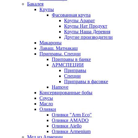
Бакалея
Крупы
Фасованная крупа
Крупы Арарат
Крупы Нат Продукт
Крупы Наша Деревня
Другие производители
Макароны
Лаваш. Матнакаш
Приправы. Специи
Приправы в банке
АРМСПЕЦИИ
Приправы
Специи
Приправы в фасовке
Hamove
Консервированные бобы
Соусы
Масло
Оливки
Оливки "Arm Eco"
Оливки AMADO
Оливки Aiello
Оливки Armenium
Мед из Армении