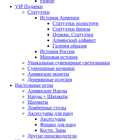
Разное
VIP Подарки
Статуэтки
История Армении
Статуэтки полистоун
Статуэтки бронза
Церкви. Статуэтки
Армянский алфавит
Галерея образов
История России
Мировая история
Уникальные сувенирные светильники
Сувенирные ночники
Армянские монеты
Деревянные изделия
Настольные игры
Армянские Нарды
Нарды + Шахматы
Шахматы
Ломберные столы
Аксессуары для нард
Аксессуары
Фишки для нард
Кости. Зары
Другие производители