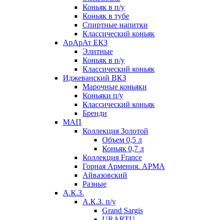
Коньяк в п/у
Коньяк в тубе
Спиртные напитки
Классический коньяк
АрАрАт ЕКЗ
Элитные
Коньяк в п/у
Классический коньяк
Иджеванский ВКЗ
Марочные коньяки
Коньяки п/у
Классический коньяк
Бренди
МАП
Коллекция Золотой
Объем 0,5 л
Коньяк 0,7 л
Коллекция France
Горная Армения. АРМА
Айвазовский
Разные
А.К.З.
А.К.З. п/у
Grand Sargis
URARTU