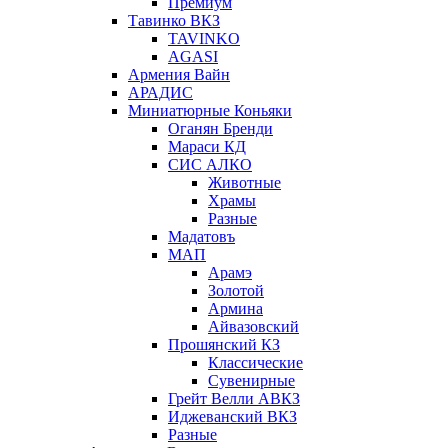
Премиум
Тавинко ВКЗ
TAVINKO
AGASI
Армения Вайн
АРАДИС
Миниатюрные Коньяки
Оганян Бренди
Мараси КД
СИС АЛКО
Животные
Храмы
Разные
Мадатовъ
МАП
Арамэ
Золотой
Армина
Айвазовский
Прошянский КЗ
Классические
Сувенирные
Грейт Велли АВКЗ
Иджеванский ВКЗ
Разные