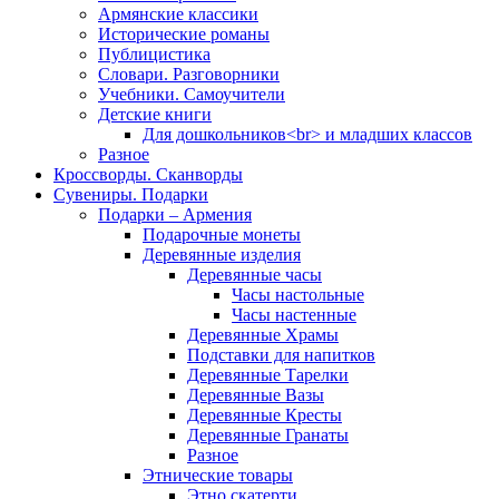
Армянские классики
Исторические романы
Публицистика
Словари. Разговорники
Учебники. Самоучители
Детские книги
Для дошкольников<br> и младших классов
Разное
Кроссворды. Сканворды
Сувениры. Подарки
Подарки – Армения
Подарочные монеты
Деревянные изделия
Деревянные часы
Часы настольные
Часы настенные
Деревянные Храмы
Подставки для напитков
Деревянные Тарелки
Деревянные Вазы
Деревянные Кресты
Деревянные Гранаты
Разное
Этнические товары
Этно скатерти