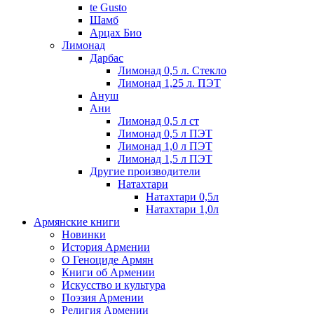
te Gusto
Шамб
Арцах Био
Лимонад
Дарбас
Лимонад 0,5 л. Стекло
Лимонад 1,25 л. ПЭТ
Ануш
Ани
Лимонад 0,5 л ст
Лимонад 0,5 л ПЭТ
Лимонад 1,0 л ПЭТ
Лимонад 1,5 л ПЭТ
Другие производители
Натахтари
Натахтари 0,5л
Натахтари 1,0л
Армянские книги
Новинки
История Армении
О Геноциде Армян
Книги об Армении
Иcкусство и культура
Поэзия Армении
Религия Армении