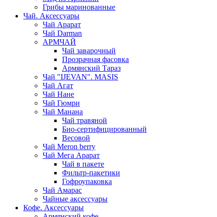
Грибы маринованные
Чай. Аксессуары
Чай Арарат
Чай Darman
АРМЧАЙ
Чай заварочный
Прозрачная фасовка
Армянский Тараз
Чай "IJEVAN". MASIS
Чай Агат
Чай Нане
Чай Гюмри
Чай Манана
Чай травяной
Био-сертифицированный
Весовой
Чай Meron berry
Чай Мега Арарат
Чай в пакете
Фильтр-пакетики
Гофроупаковка
Чай Амарас
Чайные аксессуары
Кофе. Аксессуары
Армянский кофе