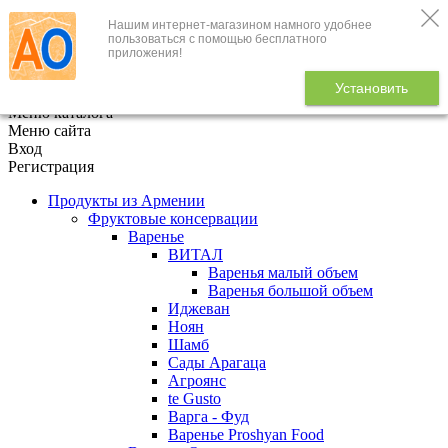
Нашим интернет-магазином намного удобнее
+7 (495) 646-888-1
пользоваться с помощью бесплатного
приложения!
В корзине
0
товаров
Установить
x
Меню каталога
Меню сайта
Вход
Регистрация
Продукты из Армении
Фруктовые консервации
Варенье
ВИТАЛ
Варенья малый объем
Варенья большой объем
Иджеван
Ноян
Шамб
Сады Арагаца
Агроянс
te Gusto
Варга - Фуд
Варенье Proshyan Food