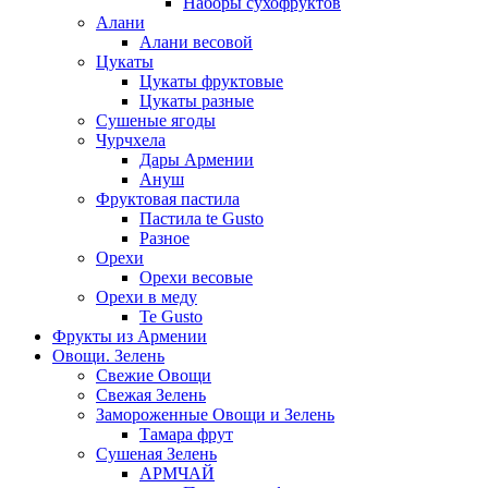
Наборы сухофруктов
Алани
Алани весовой
Цукаты
Цукаты фруктовые
Цукаты разные
Сушеные ягоды
Чурчхела
Дары Армении
Ануш
Фруктовая пастила
Пастила te Gusto
Разное
Орехи
Орехи весовые
Орехи в меду
Te Gusto
Фрукты из Армении
Овощи. Зелень
Свежие Овощи
Свежая Зелень
Замороженные Овощи и Зелень
Тамара фрут
Сушеная Зелень
АРМЧАЙ