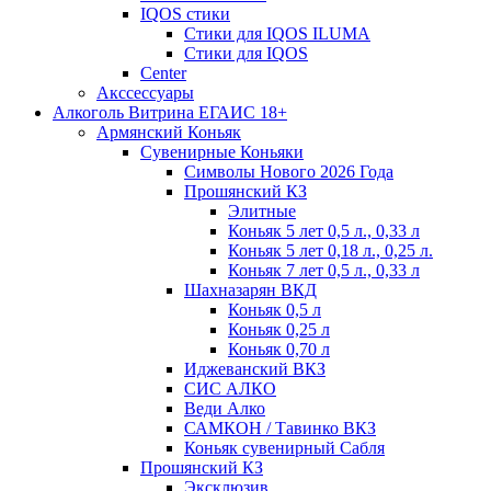
IQOS стики
Стики для IQOS ILUMA
Стики для IQOS
Сenter
Акссессуары
Алкоголь Витрина ЕГАИС 18+
Армянский Коньяк
Сувенирные Коньяки
Символы Нового 2026 Года
Прошянский КЗ
Элитные
Коньяк 5 лет 0,5 л., 0,33 л
Коньяк 5 лет 0,18 л., 0,25 л.
Коньяк 7 лет 0,5 л., 0,33 л
Шахназарян ВКД
Коньяк 0,5 л
Коньяк 0,25 л
Коньяк 0,70 л
Иджеванский ВКЗ
СИС АЛКО
Веди Алко
САМКОН / Тавинко ВКЗ
Коньяк сувенирный Сабля
Прошянский КЗ
Эксклюзив