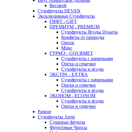
Вкус Араратской Долины
Весовой
Сухофрукты IJEVAN
Эксклюзивные Сухофрукты
ГИФТ - GIFT
ПРЕМИУМ - PREMIUM
Сухофрукты Ягоды Цукаты
Конфеты от природы
Орехи
Микс
ГУРМЭ - GOURMET
Сухофрукты с начинками
Орехи и семечки
Сухофрукты и ягоды
ЭКСТРА - EXTRA
Сухофрукты с начинками
Орехи и семечки
Сухофрукты и ягоды
ЭКОНОМ - ECONOM
Сухофрукты и ягоды
Орехи и семечки
Разное
Сухофрукты Aregi
Сушеные фрукты
Фруктовые Чипсы