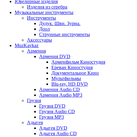
Ювелирные изделия
Изделия из серебра
Музыкальные инструменты
Инструменты
Дудук. Шви. Зурна.
Доол
Струнные инструменты
Аксессуары
MuzKavkaz
Армения
Армения DVD
Арменфильм Киностудия
Ереван Киностудия
Документальное Кино
Мультфильмы
Blu-ray. HD DVD
Армения Audio CD
Армения Audio MP3
Грузия
Грузия DVD
Грузия Audio CD
Грузия MP3
Адыгея
Адыгея DVD
Адыгея Audio CD