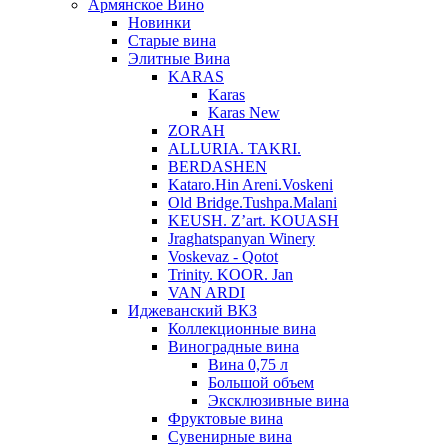
Армянское Вино
Новинки
Старые вина
Элитные Вина
KARAS
Karas
Karas New
ZORAH
ALLURIA. TAKRI.
BERDASHEN
Kataro.Hin Areni.Voskeni
Old Bridge.Tushpa.Malani
KEUSH. Z’art. KOUASH
Jraghatspanyan Winery
Voskevaz - Qotot
Trinity. KOOR. Jan
VAN ARDI
Иджеванский ВКЗ
Коллекционные вина
Виноградные вина
Вина 0,75 л
Большой объем
Эксклюзивные вина
Фруктовые вина
Cувенирные вина