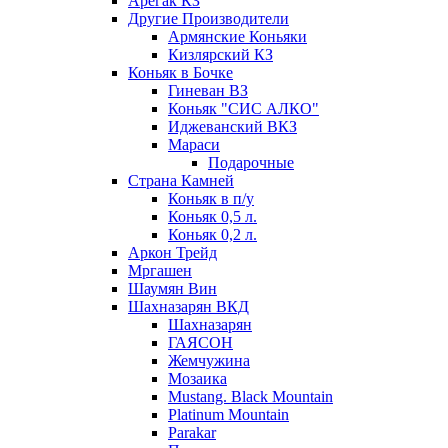
Арегак КЗ
Другие Производители
Армянские Коньяки
Кизлярский КЗ
Коньяк в Бочке
Гиневан ВЗ
Коньяк "СИС АЛКО"
Иджеванский ВКЗ
Мараси
Подарочные
Страна Камней
Коньяк в п/у
Коньяк 0,5 л.
Коньяк 0,2 л.
Аркон Трейд
Мргашен
Шаумян Вин
Шахназарян ВКД
Шахназарян
ГАЯСОН
Жемчужина
Мозаика
Mustang. Black Mountain
Platinum Mountain
Parakar