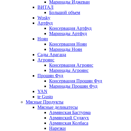
Маринады Иджеван
ВИТАЛ
Большой объем
Wosky
Артфуд
Консервация Артфуд
Маринады Артфуд
Ноян
Консервация Ноян
Маринады Ноян
Сады Арагаца
Агроянс
Консервация Агроянс
Маринады Агроянс
Прошян Фуд
Консервация Прошян Фуд
Маринады Прошян Фуд
YAN
te Gusto
Мясные Продукты
Мясные деликатесы
Армянская Бастурма
Армянский Суджух
Армянская Колбаса
Нарезки