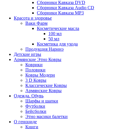
Сборники Кавказа DVD
Сборники Кавказа Audio CD
Сборники Кавказа MP3
Красота и здоровье
Ваки Фарм
Косметические масла
100 мл
50 мл
Косметика для ухода
Продукция Наринэ
Детские игры
Армянские Этно Ковры
Коврики
Половики
Ковры Модерн
3 D Ковры
Классические Ковры
Армянские Ковры
Одежда. Обувь
Шарфы и шапки
Футболки
Бейсболки
Этно масики балетки
О геноциде
Книги