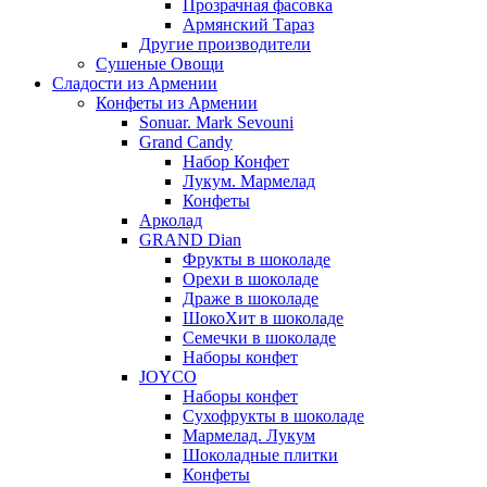
Прозрачная фасовка
Армянский Тараз
Другие производители
Сушеные Овощи
Сладости из Армении
Конфеты из Армении
Sonuar. Mark Sevouni
Grand Candy
Набор Конфет
Лукум. Мармелад
Конфеты
Арколад
GRAND Dian
Фрукты в шоколаде
Орехи в шоколаде
Драже в шоколаде
ШокоХит в шоколаде
Семечки в шоколаде
Наборы конфет
JOYCO
Наборы конфет
Сухофрукты в шоколаде
Мармелад. Лукум
Шоколадные плитки
Конфеты