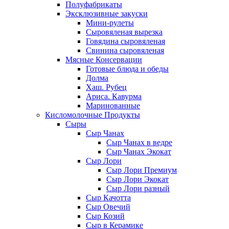
Полуфабрикаты
Эксклюзивные закуски
Мини-рулеты
Сыровяленая вырезка
Говядина сыровяленая
Свинина сыровяленая
Мясные Консервации
Готовые блюда и обеды
Долма
Хаш. Рубец
Ариса. Кавурма
Маринованные
Кисломолочные Продукты
Сыры
Сыр Чанах
Сыр Чанах в ведре
Сыр Чанах Экокат
Сыр Лори
Сыр Лори Премиум
Сыр Лори Экокат
Сыр Лори разный
Сыр Качотта
Сыр Овечий
Сыр Козий
Сыр в Керамике