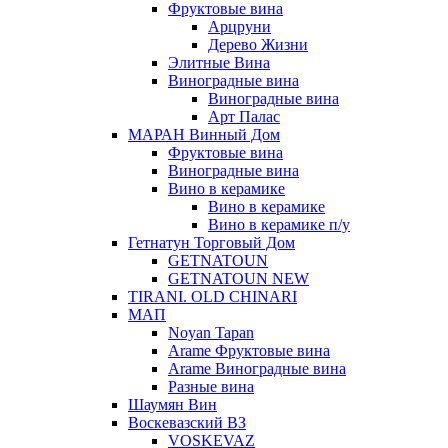
Фруктовые вина
Арцруни
Дерево Жизни
Элитные Вина
Виноградные вина
Виноградные вина
Арт Палас
МАРАН Винный Дом
Фруктовые вина
Виноградные вина
Вино в керамике
Вино в керамике
Вино в керамике п/у
Гетнатун Торговый Дом
GETNATOUN
GETNATOUN NEW
TIRANI. OLD CHINARI
МАП
Noyan Tapan
Arame Фруктовые вина
Arame Виноградные вина
Разные вина
Шаумян Вин
Воскевазский ВЗ
VOSKEVAZ