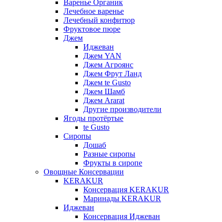
Варенье Органик
Лечебное варенье
Лечебный конфитюр
Фруктовое пюре
Джем
Иджеван
Джем YAN
Джем Агроянс
Джем Фрут Ланд
Джем te Gusto
Джем Шамб
Джем Ararat
Другие производители
Ягоды протёртые
te Gusto
Сиропы
Дошаб
Разные сиропы
Фрукты в сиропе
Овощные Консервации
KERAKUR
Консервация KERAKUR
Маринады KERAKUR
Иджеван
Консервация Иджеван