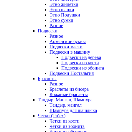
Этно жилетки
Этно шапки
Этно Подушки
Этно сумки
Разное
Подвески
Разное
Армянские буквы
Подвески маски
Подвески в машину
Подвески из дерева
Подвески из кости
Подвески из эбонита
Подвески Ностальгия
Браслеты
Разное
Браслеты из бисера
Кожаные браслеты
Тандыр, Мангал, Шампура
Тандыр, мангал
Шампура для шашлыка
Четки (Тзбех)
Четки из кости
Четки из эбонита
Четки из обсидиана