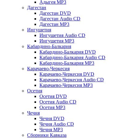
Адыгея MP3
Дагестан
Дагестан DVD
Дагестан Audio CD
Дагестан MP3
Ингушетия
Ингушетия Audio CD
Ингушетия MP3
Кабардино-Балкария
Кабардино-Балкария DVD
Кабардино-Балкария Audio CD
Кабардино-Балкария MP3
Карачаево-Черкесия
Карачаево-Черкесия DVD
Карачаево-Черкесия Audio CD
Карачаево-Черкесия MP3
Осетия
Осетия DVD
Осетия Audio CD
Осетия MP3
Чечня
Чечня DVD
Чечня Audio CD
Чечня MP3
Сборники Кавказа