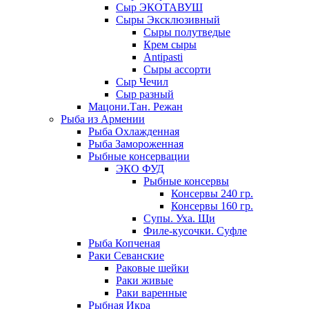
Сыр ЭКОТАВУШ
Сыры Эксклюзивный
Сыры полутведые
Крем сыры
Antipasti
Сыры ассорти
Сыр Чечил
Сыр разный
Мацони.Тан. Режан
Рыба из Армении
Рыба Охлажденная
Рыба Замороженная
Рыбные консервации
ЭКО ФУД
Рыбные консервы
Консервы 240 гр.
Консервы 160 гр.
Супы. Уха. Щи
Филе-кусочки. Суфле
Рыба Копченая
Раки Севанские
Раковые шейки
Раки живые
Раки варенные
Рыбная Икра