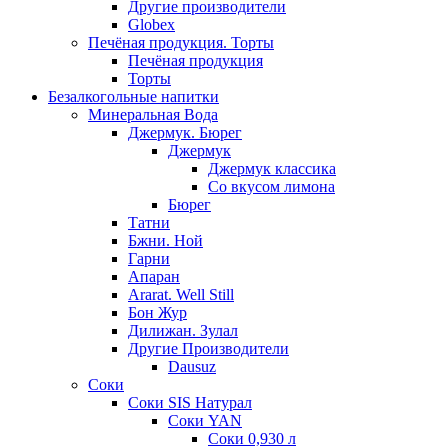
Другие производители
Globex
Печёная продукция. Торты
Печёная продукция
Торты
Безалкогольные напитки
Минеральная Вода
Джермук. Бюрег
Джермук
Джермук классика
Со вкусом лимона
Бюрег
Татни
Бжни. Ной
Гарни
Апаран
Ararat. Well Still
Бон Жур
Дилижан. Зулал
Другие Производители
Dausuz
Соки
Соки SIS Натурал
Соки YAN
Соки 0,930 л