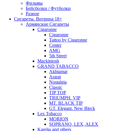
Фильмы
Бейсболки / Футболки
Разное
Сигареты. Витрина 18+
Армянские Сигареты
Cigaronne
Cigaronne
Tattoo by Cigaronne
Center
AMG
5th Street
Mackintosh
GRAND TABACCO
Akhtamar
Ararat
Nostalgia
Classic
TIP TOP
TRIUMPH. VIP
MT. BLACK TIP
GT. Elegant. New Bleck
Lex Tobacco
MORION
SOPRANO, LEX, ALEX
Karelia and others