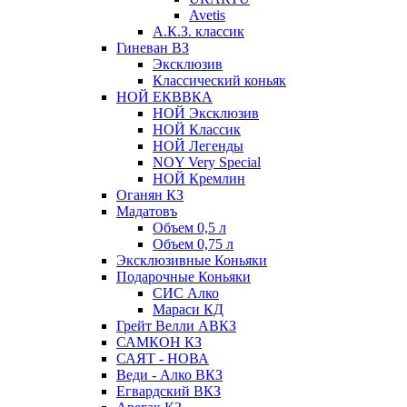
Avetis
А.К.З. классик
Гиневан ВЗ
Эксклюзив
Классический коньяк
НОЙ ЕКВВКА
НОЙ Эксклюзив
НОЙ Классик
НОЙ Легенды
NOY Very Speсial
НОЙ Кремлин
Оганян КЗ
Мадатовъ
Объем 0,5 л
Объем 0,75 л
Эксклюзивные Коньяки
Подарочные Коньяки
СИС Алко
Мараси КД
Грейт Велли АВКЗ
САМКОН КЗ
САЯТ - НОВА
Веди - Алко ВКЗ
Егвардский ВКЗ