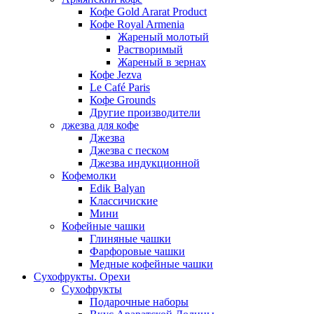
Кофе Gold Ararat Product
Кофе Royal Armenia
Жареный молотый
Растворимый
Жареный в зернах
Кофе Jezva
Le Café Paris
Кофе Grounds
Другие производители
джезва для кофе
Джезва
Джезва с песком
Джезва индукционной
Кофемолки
Edik Balyan
Классичиские
Мини
Кофейные чашки
Глиняные чашки
Фарфоровые чашки
Медные кофейные чашки
Сухофрукты. Орехи
Сухофрукты
Подарочные наборы