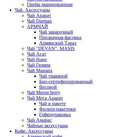
Грибы маринованные
Чай. Аксессуары
Чай Арарат
Чай Darman
АРМЧАЙ
Чай заварочный
Прозрачная фасовка
Армянский Тараз
Чай "IJEVAN". MASIS
Чай Агат
Чай Нане
Чай Гюмри
Чай Манана
Чай травяной
Био-сертифицированный
Весовой
Чай Meron berry
Чай Мега Арарат
Чай в пакете
Фильтр-пакетики
Гофроупаковка
Чай Амарас
Чайные аксессуары
Кофе. Аксессуары
Армянский кофе