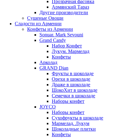
Прозрачная фасовка
Армянский Тараз
Другие производители
Сушеные Овощи
Сладости из Армении
Конфеты из Армении
Sonuar. Mark Sevouni
Grand Candy
Набор Конфет
Лукум. Мармелад
Конфеты
Арколад
GRAND Dian
Фрукты в шоколаде
Орехи в шоколаде
Драже в шоколаде
ШокоХит в шоколаде
Семечки в шоколаде
Наборы конфет
JOYCO
Наборы конфет
Сухофрукты в шоколаде
Мармелад. Лукум
Шоколадные плитки
Конфеты