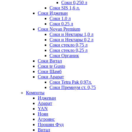
Соки 0,250 л
Соки SIS 1,6 л.
Соки Иджеван
Соки 1.0 л
Соки 0.25 л
Соки Noyan Premium
Соки и Нектары 1,0 л
Соки и Нектары 0,2 л
Соки стекло 0,75 л
Соки стекло 0,25 л
Соки Органик
Соки Витал
Соки te Gusto
Соки Шамб
Соки Арарат
Соки Tetra Pak 0,97л.
Соки Премиум ст. 0,75
Компоты
Иджеван
Арарат
YAN
Ноян
Агроянс
Прошян Фуд
Витал