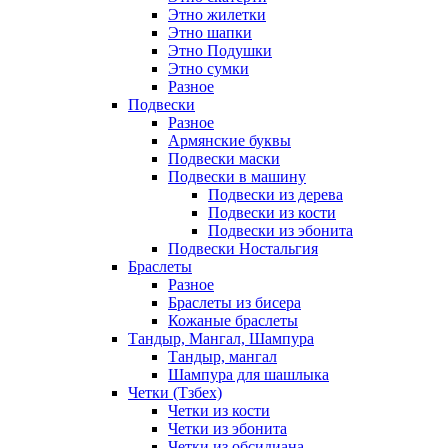
Этно жилетки
Этно шапки
Этно Подушки
Этно сумки
Разное
Подвески
Разное
Армянские буквы
Подвески маски
Подвески в машину
Подвески из дерева
Подвески из кости
Подвески из эбонита
Подвески Ностальгия
Браслеты
Разное
Браслеты из бисера
Кожаные браслеты
Тандыр, Мангал, Шампура
Тандыр, мангал
Шампура для шашлыка
Четки (Тзбех)
Четки из кости
Четки из эбонита
Четки из обсидиана