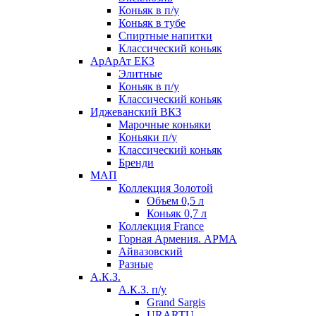
Коньяк в п/у
Коньяк в тубе
Спиртные напитки
Классический коньяк
АрАрАт ЕКЗ
Элитные
Коньяк в п/у
Классический коньяк
Иджеванский ВКЗ
Марочные коньяки
Коньяки п/у
Классический коньяк
Бренди
МАП
Коллекция Золотой
Объем 0,5 л
Коньяк 0,7 л
Коллекция France
Горная Армения. АРМА
Айвазовский
Разные
А.К.З.
А.К.З. п/у
Grand Sargis
URARTU