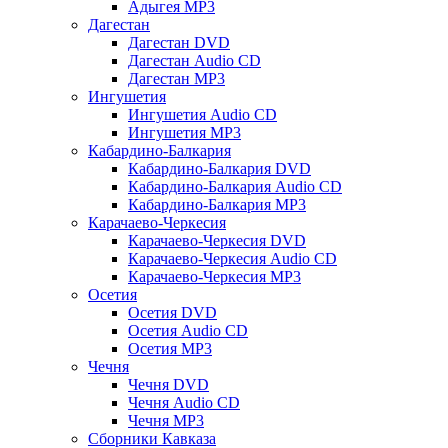
Адыгея MP3
Дагестан
Дагестан DVD
Дагестан Audio CD
Дагестан MP3
Ингушетия
Ингушетия Audio CD
Ингушетия MP3
Кабардино-Балкария
Кабардино-Балкария DVD
Кабардино-Балкария Audio CD
Кабардино-Балкария MP3
Карачаево-Черкесия
Карачаево-Черкесия DVD
Карачаево-Черкесия Audio CD
Карачаево-Черкесия MP3
Осетия
Осетия DVD
Осетия Audio CD
Осетия MP3
Чечня
Чечня DVD
Чечня Audio CD
Чечня MP3
Сборники Кавказа