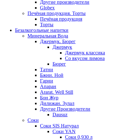
Другие производители
Globex
Печёная продукция. Торты
Печёная продукция
Торты
Безалкогольные напитки
Минеральная Вода
Джермук. Бюрег
Джермук
Джермук классика
Со вкусом лимона
Бюрег
Татни
Бжни. Ной
Гарни
Апаран
Ararat. Well Still
Бон Жур
Дилижан. Зулал
Другие Производители
Dausuz
Соки
Соки SIS Натурал
Соки YAN
Соки 0,930 л