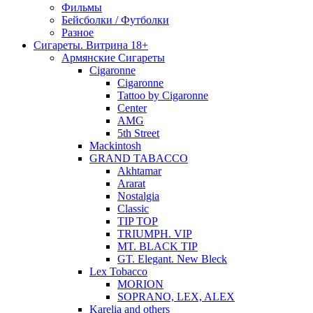
Фильмы
Бейсболки / Футболки
Разное
Сигареты. Витрина 18+
Армянские Сигареты
Cigaronne
Cigaronne
Tattoo by Cigaronne
Center
AMG
5th Street
Mackintosh
GRAND TABACCO
Akhtamar
Ararat
Nostalgia
Classic
TIP TOP
TRIUMPH. VIP
MT. BLACK TIP
GT. Elegant. New Bleck
Lex Tobacco
MORION
SOPRANO, LEX, ALEX
Karelia and others