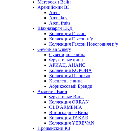
Матевосян Вайн
Аренийский ВЗ
Areni
Areni key
Areni fruits
Шахназарян ЕКД
Коллекция Гаясон
Коллекция Гаясон п/у
Коллекция Гаясон Новогодняя п/у
Gevorkian winery
Сувенирные вина
Фруктовые вина
АРИАЦ. АНАИС
Коллекция КОРОНА
Коллекция Геворкян
Крепленые вина
Абрикосовый Бренди
Армения Вайн
Фруктовые Вина
Коллекция ORRAN
OLD ARMENIA
Виноградные Вина
Коллекция TAKAR
Коллекция YEREVAN
Прошянский КЗ