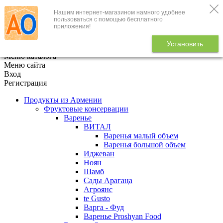
Нашим интернет-магазином намного удобнее
+7 (495) 646-888-1
пользоваться с помощью бесплатного
приложения!
В корзине
0
товаров
Установить
x
Меню каталога
Меню сайта
Вход
Регистрация
Продукты из Армении
Фруктовые консервации
Варенье
ВИТАЛ
Варенья малый объем
Варенья большой объем
Иджеван
Ноян
Шамб
Сады Арагаца
Агроянс
te Gusto
Варга - Фуд
Варенье Proshyan Food