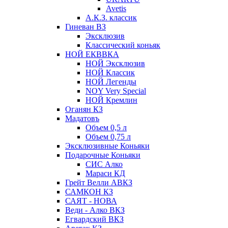
Avetis
А.К.З. классик
Гиневан ВЗ
Эксклюзив
Классический коньяк
НОЙ ЕКВВКА
НОЙ Эксклюзив
НОЙ Классик
НОЙ Легенды
NOY Very Speсial
НОЙ Кремлин
Оганян КЗ
Мадатовъ
Объем 0,5 л
Объем 0,75 л
Эксклюзивные Коньяки
Подарочные Коньяки
СИС Алко
Мараси КД
Грейт Велли АВКЗ
САМКОН КЗ
САЯТ - НОВА
Веди - Алко ВКЗ
Егвардский ВКЗ