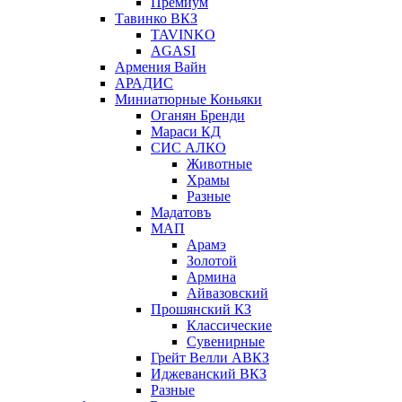
Премиум
Тавинко ВКЗ
TAVINKO
AGASI
Армения Вайн
АРАДИС
Миниатюрные Коньяки
Оганян Бренди
Мараси КД
СИС АЛКО
Животные
Храмы
Разные
Мадатовъ
МАП
Арамэ
Золотой
Армина
Айвазовский
Прошянский КЗ
Классические
Сувенирные
Грейт Велли АВКЗ
Иджеванский ВКЗ
Разные