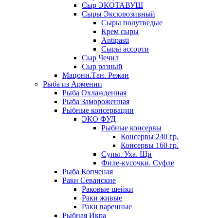
Сыр ЭКОТАВУШ
Сыры Эксклюзивный
Сыры полутведые
Крем сыры
Antipasti
Сыры ассорти
Сыр Чечил
Сыр разный
Мацони.Тан. Режан
Рыба из Армении
Рыба Охлажденная
Рыба Замороженная
Рыбные консервации
ЭКО ФУД
Рыбные консервы
Консервы 240 гр.
Консервы 160 гр.
Супы. Уха. Щи
Филе-кусочки. Суфле
Рыба Копченая
Раки Севанские
Раковые шейки
Раки живые
Раки варенные
Рыбная Икра