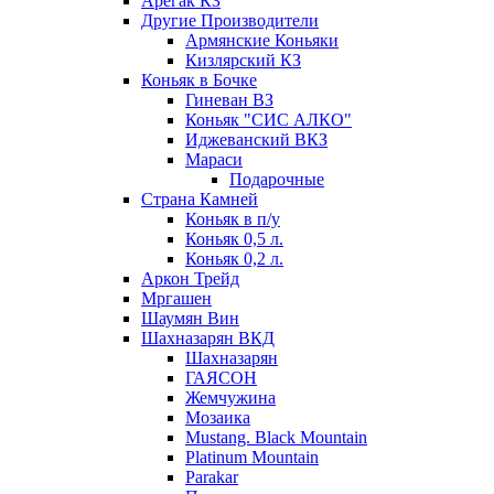
Арегак КЗ
Другие Производители
Армянские Коньяки
Кизлярский КЗ
Коньяк в Бочке
Гиневан ВЗ
Коньяк "СИС АЛКО"
Иджеванский ВКЗ
Мараси
Подарочные
Страна Камней
Коньяк в п/у
Коньяк 0,5 л.
Коньяк 0,2 л.
Аркон Трейд
Мргашен
Шаумян Вин
Шахназарян ВКД
Шахназарян
ГАЯСОН
Жемчужина
Мозаика
Mustang. Black Mountain
Platinum Mountain
Parakar