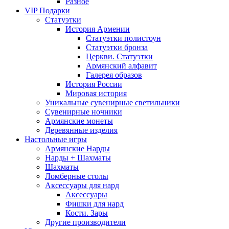
Разное
VIP Подарки
Статуэтки
История Армении
Статуэтки полистоун
Статуэтки бронза
Церкви. Статуэтки
Армянский алфавит
Галерея образов
История России
Мировая история
Уникальные сувенирные светильники
Сувенирные ночники
Армянские монеты
Деревянные изделия
Настольные игры
Армянские Нарды
Нарды + Шахматы
Шахматы
Ломберные столы
Аксессуары для нард
Аксессуары
Фишки для нард
Кости. Зары
Другие производители