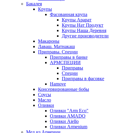
Бакалея
Крупы
Фасованная крупа
Крупы Арарат
Крупы Нат Продукт
Крупы Наша Деревня
Другие производители
Макароны
Лаваш. Матнакаш
Приправы. Специи
Приправы в банке
АРМСПЕЦИИ
Приправы
Специи
Приправы в фасовке
Hamove
Консервированные бобы
Соусы
Масло
Оливки
Оливки "Arm Eco"
Оливки AMADO
Оливки Aiello
Оливки Armenium
Мед из Армении