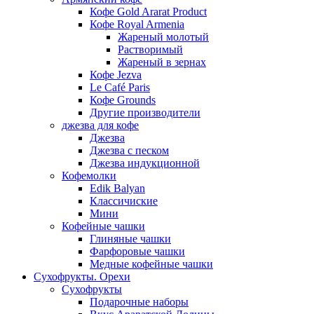
Кофе Gold Ararat Product
Кофе Royal Armenia
Жареный молотый
Растворимый
Жареный в зернах
Кофе Jezva
Le Café Paris
Кофе Grounds
Другие производители
джезва для кофе
Джезва
Джезва с песком
Джезва индукционной
Кофемолки
Edik Balyan
Классичиские
Мини
Кофейные чашки
Глиняные чашки
Фарфоровые чашки
Медные кофейные чашки
Сухофрукты. Орехи
Сухофрукты
Подарочные наборы