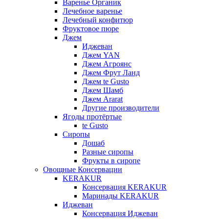
Варенье Органик
Лечебное варенье
Лечебный конфитюр
Фруктовое пюре
Джем
Иджеван
Джем YAN
Джем Агроянс
Джем Фрут Ланд
Джем te Gusto
Джем Шамб
Джем Ararat
Другие производители
Ягоды протёртые
te Gusto
Сиропы
Дошаб
Разные сиропы
Фрукты в сиропе
Овощные Консервации
KERAKUR
Консервация KERAKUR
Маринады KERAKUR
Иджеван
Консервация Иджеван