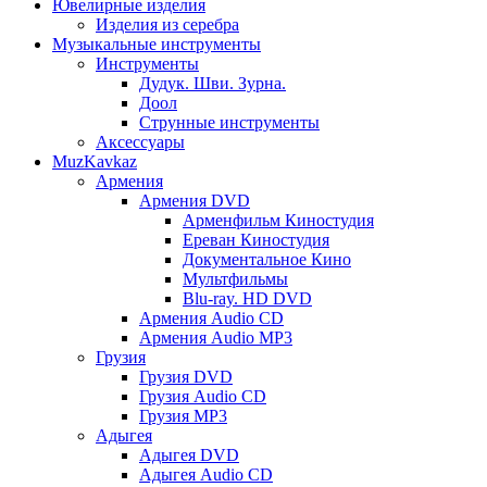
Ювелирные изделия
Изделия из серебра
Музыкальные инструменты
Инструменты
Дудук. Шви. Зурна.
Доол
Струнные инструменты
Аксессуары
MuzKavkaz
Армения
Армения DVD
Арменфильм Киностудия
Ереван Киностудия
Документальное Кино
Мультфильмы
Blu-ray. HD DVD
Армения Audio CD
Армения Audio MP3
Грузия
Грузия DVD
Грузия Audio CD
Грузия MP3
Адыгея
Адыгея DVD
Адыгея Audio CD