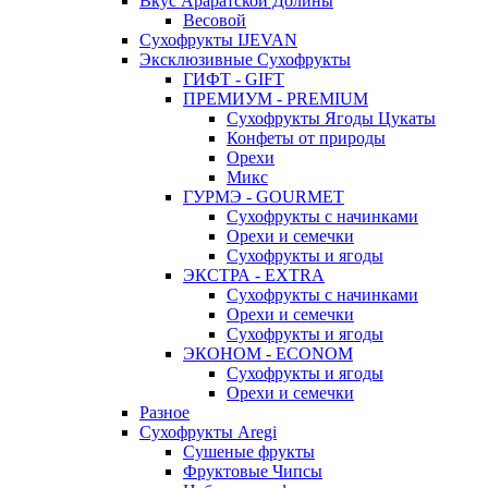
Вкус Араратской Долины
Весовой
Сухофрукты IJEVAN
Эксклюзивные Сухофрукты
ГИФТ - GIFT
ПРЕМИУМ - PREMIUM
Сухофрукты Ягоды Цукаты
Конфеты от природы
Орехи
Микс
ГУРМЭ - GOURMET
Сухофрукты с начинками
Орехи и семечки
Сухофрукты и ягоды
ЭКСТРА - EXTRA
Сухофрукты с начинками
Орехи и семечки
Сухофрукты и ягоды
ЭКОНОМ - ECONOM
Сухофрукты и ягоды
Орехи и семечки
Разное
Сухофрукты Aregi
Сушеные фрукты
Фруктовые Чипсы