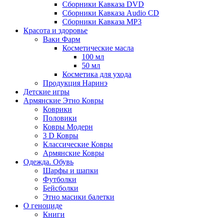
Сборники Кавказа DVD
Сборники Кавказа Audio CD
Сборники Кавказа MP3
Красота и здоровье
Ваки Фарм
Косметические масла
100 мл
50 мл
Косметика для ухода
Продукция Наринэ
Детские игры
Армянские Этно Ковры
Коврики
Половики
Ковры Модерн
3 D Ковры
Классические Ковры
Армянские Ковры
Одежда. Обувь
Шарфы и шапки
Футболки
Бейсболки
Этно масики балетки
О геноциде
Книги