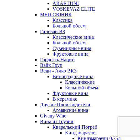
ARARTUNI
VOSKEVAZ ELITE
МЕЦ СЮНИК
Классика
Большой объем
Гиневан ВЗ
Классические вина
Большой объем
Сувенирные вина
Фруктовые вина
Гордость Нации
Вайк Груп
Веди - Алко ВКЗ
Виноградные вина
Классические
Большой объем
Фруктовые вина
В керамике
Другие Производители
Армянские вина
Givany Wine
Вина из Грузии
Кварельский Погреб
Киндзмараули
Киндзмараули 0,75л