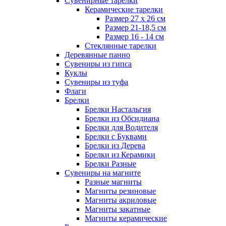
Сувенирные тарелки
Керамические тарелки
Размер 27 х 26 см
Размер 21-18,5 см
Размер 16 - 14 см
Стеклянные тарелки
Деревянные панно
Сувениры из гипса
Куклы
Сувениры из туфа
Флаги
Брелки
Брелки Настальгия
Брелки из Обсидиана
Брелки для Водителя
Брелки с Буквами
Брелки из Дерева
Брелки из Керамики
Брелки Разные
Сувениры на магните
Разные магниты
Магниты резиновые
Магниты акриловые
Магниты закатные
Магниты керамические