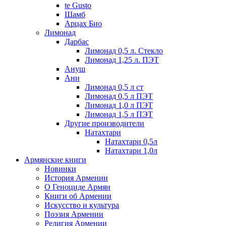
te Gusto
Шамб
Арцах Био
Лимонад
Дарбас
Лимонад 0,5 л. Стекло
Лимонад 1,25 л. ПЭТ
Ануш
Ани
Лимонад 0,5 л ст
Лимонад 0,5 л ПЭТ
Лимонад 1,0 л ПЭТ
Лимонад 1,5 л ПЭТ
Другие производители
Натахтари
Натахтари 0,5л
Натахтари 1,0л
Армянские книги
Новинки
История Армении
О Геноциде Армян
Книги об Армении
Иcкусство и культура
Поэзия Армении
Религия Армении