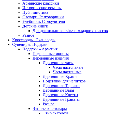
Армянские классики
Исторические романы
Публицистика
Словари. Разговорники
Учебники. Самоучители
Детские книги
Для дошкольников<br> и младших классов
Разное
Кроссворды. Сканворды
Сувениры. Подарки
Подарки – Армения
Подарочные монеты
Деревянные изделия
Деревянные часы
Часы настольные
Часы настенные
Деревянные Храмы
Подставки для напитков
Деревянные Тарелки
Деревянные Вазы
Деревянные Кресты
Деревянные Гранаты
Разное
Этнические товары
Этно скатерти