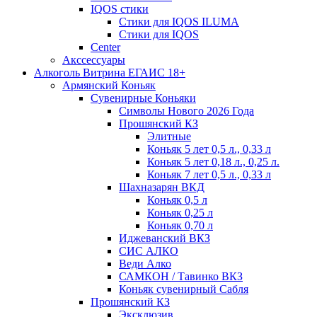
IQOS стики
Стики для IQOS ILUMA
Стики для IQOS
Сenter
Акссессуары
Алкоголь Витрина ЕГАИС 18+
Армянский Коньяк
Сувенирные Коньяки
Символы Нового 2026 Года
Прошянский КЗ
Элитные
Коньяк 5 лет 0,5 л., 0,33 л
Коньяк 5 лет 0,18 л., 0,25 л.
Коньяк 7 лет 0,5 л., 0,33 л
Шахназарян ВКД
Коньяк 0,5 л
Коньяк 0,25 л
Коньяк 0,70 л
Иджеванский ВКЗ
СИС АЛКО
Веди Алко
САМКОН / Тавинко ВКЗ
Коньяк сувенирный Сабля
Прошянский КЗ
Эксклюзив