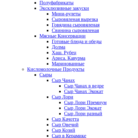
Полуфабрикаты
Эксклюзивные закуски
Мини-рулеты
Сыровяленая вырезка
Говядина сыровяленая
Свинина сыровяленая
Мясные Консервации
Готовые блюда и обеды
Долма
Хаш. Рубец
Ариса. Кавурма
Маринованные
Кисломолочные Продукты
Сыры
Сыр Чанах
Сыр Чанах в ведре
Сыр Чанах Экокат
Сыр Лори
Сыр Лори Премиум
Сыр Лори Экокат
Сыр Лори разный
Сыр Качотта
Сыр Овечий
Сыр Козий
Сыр в Керамике