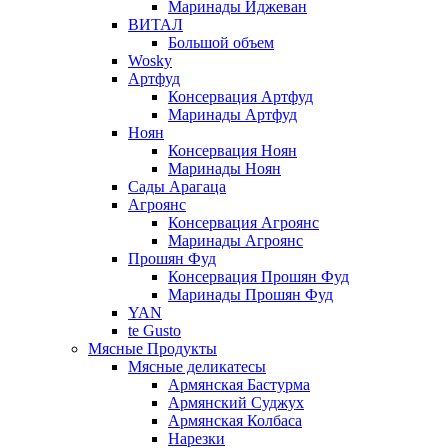
Маринады Иджеван
ВИТАЛ
Большой объем
Wosky
Артфуд
Консервация Артфуд
Маринады Артфуд
Ноян
Консервация Ноян
Маринады Ноян
Сады Арагаца
Агроянс
Консервация Агроянс
Маринады Агроянс
Прошян Фуд
Консервация Прошян Фуд
Маринады Прошян Фуд
YAN
te Gusto
Мясные Продукты
Мясные деликатесы
Армянская Бастурма
Армянский Суджух
Армянская Колбаса
Нарезки