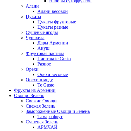
Наборы сухофруктов
Алани
Алани весовой
Цукаты
Цукаты фруктовые
Цукаты разные
Сушеные ягоды
Чурчхела
Дары Армении
Ануш
Фруктовая пастила
Пастила te Gusto
Разное
Орехи
Орехи весовые
Орехи в меду
Te Gusto
Фрукты из Армении
Овощи. Зелень
Свежие Овощи
Свежая Зелень
Замороженные Овощи и Зелень
Тамара фрут
Сушеная Зелень
АРМЧАЙ