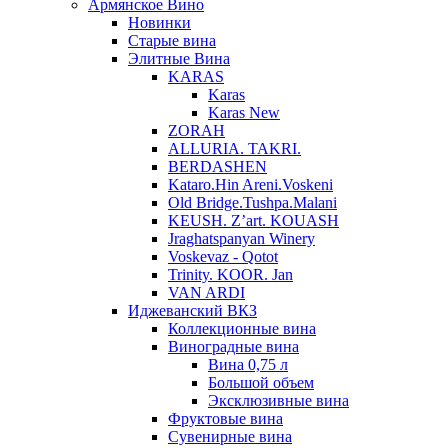
Армянское Вино
Новинки
Старые вина
Элитные Вина
KARAS
Karas
Karas New
ZORAH
ALLURIA. TAKRI.
BERDASHEN
Kataro.Hin Areni.Voskeni
Old Bridge.Tushpa.Malani
KEUSH. Z’art. KOUASH
Jraghatspanyan Winery
Voskevaz - Qotot
Trinity. KOOR. Jan
VAN ARDI
Иджеванский ВКЗ
Коллекционные вина
Виноградные вина
Вина 0,75 л
Большой объем
Эксклюзивные вина
Фруктовые вина
Cувенирные вина