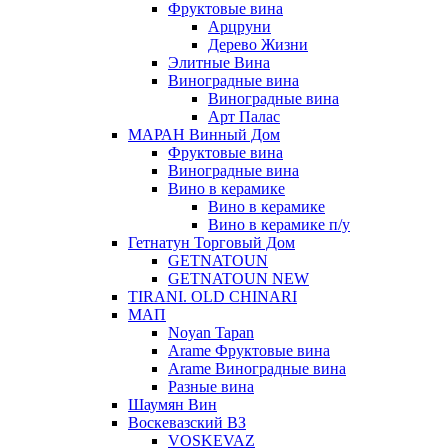
Фруктовые вина
Арцруни
Дерево Жизни
Элитные Вина
Виноградные вина
Виноградные вина
Арт Палас
МАРАН Винный Дом
Фруктовые вина
Виноградные вина
Вино в керамике
Вино в керамике
Вино в керамике п/у
Гетнатун Торговый Дом
GETNATOUN
GETNATOUN NEW
TIRANI. OLD CHINARI
МАП
Noyan Tapan
Arame Фруктовые вина
Arame Виноградные вина
Разные вина
Шаумян Вин
Воскевазский ВЗ
VOSKEVAZ