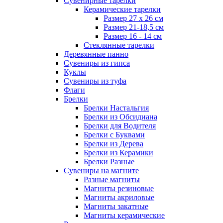
Сувенирные тарелки
Керамические тарелки
Размер 27 х 26 см
Размер 21-18,5 см
Размер 16 - 14 см
Стеклянные тарелки
Деревянные панно
Сувениры из гипса
Куклы
Сувениры из туфа
Флаги
Брелки
Брелки Настальгия
Брелки из Обсидиана
Брелки для Водителя
Брелки с Буквами
Брелки из Дерева
Брелки из Керамики
Брелки Разные
Сувениры на магните
Разные магниты
Магниты резиновые
Магниты акриловые
Магниты закатные
Магниты керамические