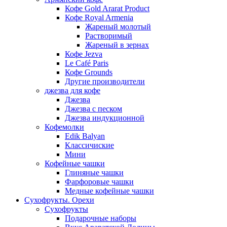
Кофе Gold Ararat Product
Кофе Royal Armenia
Жареный молотый
Растворимый
Жареный в зернах
Кофе Jezva
Le Café Paris
Кофе Grounds
Другие производители
джезва для кофе
Джезва
Джезва с песком
Джезва индукционной
Кофемолки
Edik Balyan
Классичиские
Мини
Кофейные чашки
Глиняные чашки
Фарфоровые чашки
Медные кофейные чашки
Сухофрукты. Орехи
Сухофрукты
Подарочные наборы