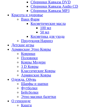
Сборники Кавказа DVD
Сборники Кавказа Audio CD
Сборники Кавказа MP3
Красота и здоровье
Ваки Фарм
Косметические масла
100 мл
50 мл
Косметика для ухода
Продукция Наринэ
Детские игры
Армянские Этно Ковры
Коврики
Половики
Ковры Модерн
3 D Ковры
Классические Ковры
Армянские Ковры
Одежда. Обувь
Шарфы и шапки
Футболки
Бейсболки
Этно масики балетки
О геноциде
Книги