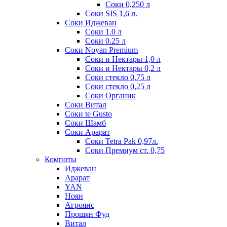
Соки 0,250 л
Соки SIS 1,6 л.
Соки Иджеван
Соки 1.0 л
Соки 0.25 л
Соки Noyan Premium
Соки и Нектары 1,0 л
Соки и Нектары 0,2 л
Соки стекло 0,75 л
Соки стекло 0,25 л
Соки Органик
Соки Витал
Соки te Gusto
Соки Шамб
Соки Арарат
Соки Tetra Pak 0,97л.
Соки Премиум ст. 0,75
Компоты
Иджеван
Арарат
YAN
Ноян
Агроянс
Прошян Фуд
Витал