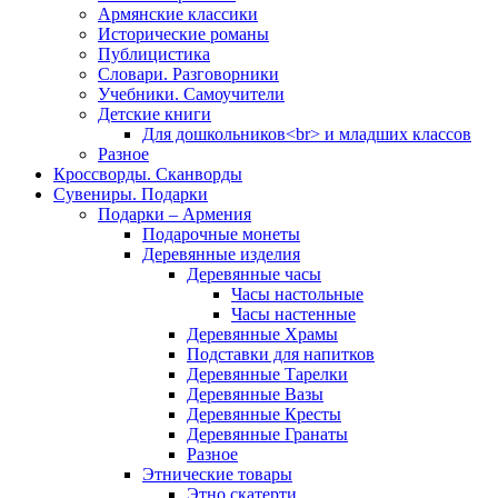
Армянские классики
Исторические романы
Публицистика
Словари. Разговорники
Учебники. Самоучители
Детские книги
Для дошкольников<br> и младших классов
Разное
Кроссворды. Сканворды
Сувениры. Подарки
Подарки – Армения
Подарочные монеты
Деревянные изделия
Деревянные часы
Часы настольные
Часы настенные
Деревянные Храмы
Подставки для напитков
Деревянные Тарелки
Деревянные Вазы
Деревянные Кресты
Деревянные Гранаты
Разное
Этнические товары
Этно скатерти