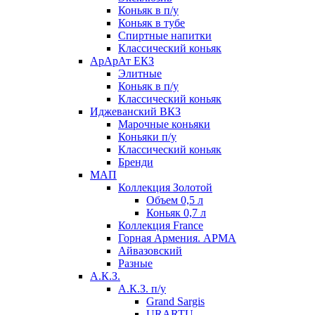
Коньяк в п/у
Коньяк в тубе
Спиртные напитки
Классический коньяк
АрАрАт ЕКЗ
Элитные
Коньяк в п/у
Классический коньяк
Иджеванский ВКЗ
Марочные коньяки
Коньяки п/у
Классический коньяк
Бренди
МАП
Коллекция Золотой
Объем 0,5 л
Коньяк 0,7 л
Коллекция France
Горная Армения. АРМА
Айвазовский
Разные
А.К.З.
А.К.З. п/у
Grand Sargis
URARTU