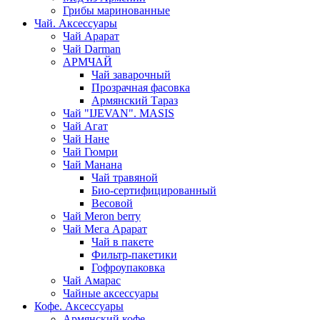
Грибы маринованные
Чай. Аксессуары
Чай Арарат
Чай Darman
АРМЧАЙ
Чай заварочный
Прозрачная фасовка
Армянский Тараз
Чай "IJEVAN". MASIS
Чай Агат
Чай Нане
Чай Гюмри
Чай Манана
Чай травяной
Био-сертифицированный
Весовой
Чай Meron berry
Чай Мега Арарат
Чай в пакете
Фильтр-пакетики
Гофроупаковка
Чай Амарас
Чайные аксессуары
Кофе. Аксессуары
Армянский кофе