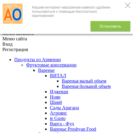
Нашим интернет-магазином намного удобнее
+7 (495) 646-888-1
пользоваться с помощью бесплатного
приложения!
В корзине
0
товаров
Установить
x
Меню каталога
Меню сайта
Вход
Регистрация
Продукты из Армении
Фруктовые консервации
Варенье
ВИТАЛ
Варенья малый объем
Варенья большой объем
Иджеван
Ноян
Шамб
Сады Арагаца
Агроянс
te Gusto
Варга - Фуд
Варенье Proshyan Food