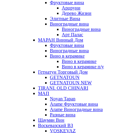
Фруктовые вина
Арцруни
Дерево Жизни
Элитные Вина
Виноградные вина
Виноградные вина
Арт Палас
МАРАН Винный Дом
Фруктовые вина
Виноградные вина
Вино в керамике
Вино в керамике
Вино в керамике п/у
Гетнатун Торговый Дом
GETNATOUN
GETNATOUN NEW
TIRANI. OLD CHINARI
МАП
Noyan Tapan
Arame Фруктовые вина
Arame Виноградные вина
Разные вина
Шаумян Вин
Воскевазский ВЗ
VOSKEVAZ