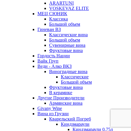
ARARTUNI
VOSKEVAZ ELITE
МЕЦ СЮНИК
Классика
Большой объем
Гиневан ВЗ
Классические вина
Большой объем
Сувенирные вина
Фруктовые вина
Гордость Нации
Вайк Груп
Веди - Алко ВКЗ
Виноградные вина
Классические
Большой объем
Фруктовые вина
В керамике
Другие Производители
Армянские вина
Givany Wine
Вина из Грузии
Кварельский Погреб
Киндзмараули
Киндзмараули 0,75л