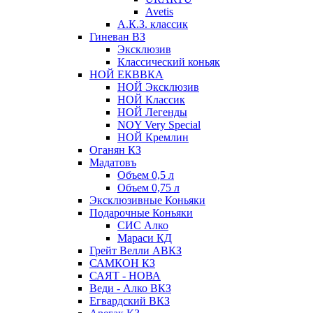
Avetis
А.К.З. классик
Гиневан ВЗ
Эксклюзив
Классический коньяк
НОЙ ЕКВВКА
НОЙ Эксклюзив
НОЙ Классик
НОЙ Легенды
NOY Very Speсial
НОЙ Кремлин
Оганян КЗ
Мадатовъ
Объем 0,5 л
Объем 0,75 л
Эксклюзивные Коньяки
Подарочные Коньяки
СИС Алко
Мараси КД
Грейт Велли АВКЗ
САМКОН КЗ
САЯТ - НОВА
Веди - Алко ВКЗ
Егвардский ВКЗ