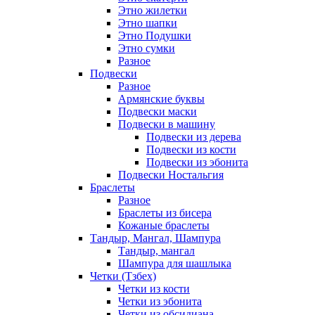
Этно жилетки
Этно шапки
Этно Подушки
Этно сумки
Разное
Подвески
Разное
Армянские буквы
Подвески маски
Подвески в машину
Подвески из дерева
Подвески из кости
Подвески из эбонита
Подвески Ностальгия
Браслеты
Разное
Браслеты из бисера
Кожаные браслеты
Тандыр, Мангал, Шампура
Тандыр, мангал
Шампура для шашлыка
Четки (Тзбех)
Четки из кости
Четки из эбонита
Четки из обсидиана