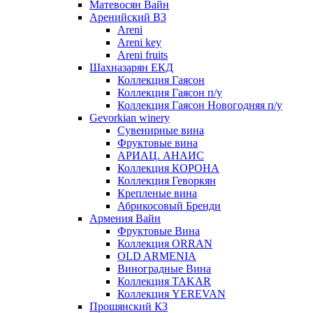
Матевосян Вайн
Аренийский ВЗ
Areni
Areni key
Areni fruits
Шахназарян ЕКД
Коллекция Гаясон
Коллекция Гаясон п/у
Коллекция Гаясон Новогодняя п/у
Gevorkian winery
Сувенирные вина
Фруктовые вина
АРИАЦ. АНАИС
Коллекция КОРОНА
Коллекция Геворкян
Крепленые вина
Абрикосовый Бренди
Армения Вайн
Фруктовые Вина
Коллекция ORRAN
OLD ARMENIA
Виноградные Вина
Коллекция TAKAR
Коллекция YEREVAN
Прошянский КЗ