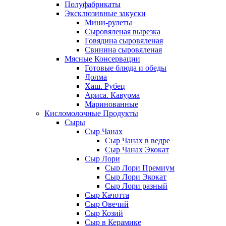
Полуфабрикаты
Эксклюзивные закуски
Мини-рулеты
Сыровяленая вырезка
Говядина сыровяленая
Свинина сыровяленая
Мясные Консервации
Готовые блюда и обеды
Долма
Хаш. Рубец
Ариса. Кавурма
Маринованные
Кисломолочные Продукты
Сыры
Сыр Чанах
Сыр Чанах в ведре
Сыр Чанах Экокат
Сыр Лори
Сыр Лори Премиум
Сыр Лори Экокат
Сыр Лори разный
Сыр Качотта
Сыр Овечий
Сыр Козий
Сыр в Керамике