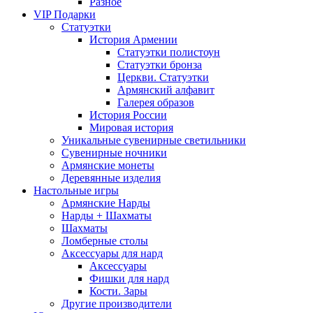
Разное
VIP Подарки
Статуэтки
История Армении
Статуэтки полистоун
Статуэтки бронза
Церкви. Статуэтки
Армянский алфавит
Галерея образов
История России
Мировая история
Уникальные сувенирные светильники
Сувенирные ночники
Армянские монеты
Деревянные изделия
Настольные игры
Армянские Нарды
Нарды + Шахматы
Шахматы
Ломберные столы
Аксессуары для нард
Аксессуары
Фишки для нард
Кости. Зары
Другие производители