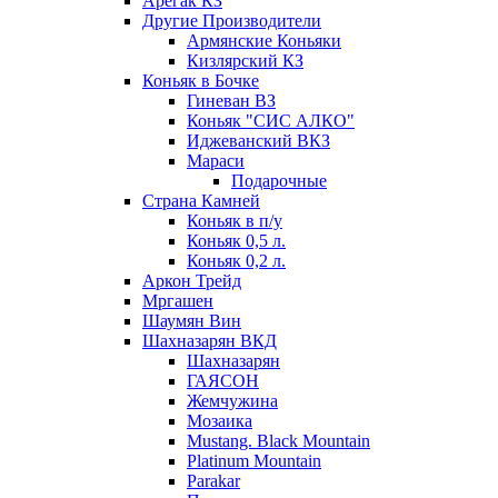
Арегак КЗ
Другие Производители
Армянские Коньяки
Кизлярский КЗ
Коньяк в Бочке
Гиневан ВЗ
Коньяк "СИС АЛКО"
Иджеванский ВКЗ
Мараси
Подарочные
Страна Камней
Коньяк в п/у
Коньяк 0,5 л.
Коньяк 0,2 л.
Аркон Трейд
Мргашен
Шаумян Вин
Шахназарян ВКД
Шахназарян
ГАЯСОН
Жемчужина
Мозаика
Mustang. Black Mountain
Platinum Mountain
Parakar