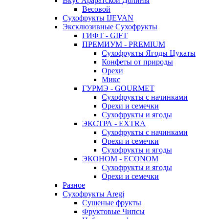
Вкус Араратской Долины
Весовой
Сухофрукты IJEVAN
Эксклюзивные Сухофрукты
ГИФТ - GIFT
ПРЕМИУМ - PREMIUM
Сухофрукты Ягоды Цукаты
Конфеты от природы
Орехи
Микс
ГУРМЭ - GOURMET
Сухофрукты с начинками
Орехи и семечки
Сухофрукты и ягоды
ЭКСТРА - EXTRA
Сухофрукты с начинками
Орехи и семечки
Сухофрукты и ягоды
ЭКОНОМ - ECONOM
Сухофрукты и ягоды
Орехи и семечки
Разное
Сухофрукты Aregi
Сушеные фрукты
Фруктовые Чипсы