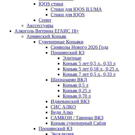
IQOS стики
Стики для IQOS ILUMA
Стики для IQOS
Сenter
Акссессуары
Алкоголь Витрина ЕГАИС 18+
Армянский Коньяк
Сувенирные Коньяки
Символы Нового 2026 Года
Прошянский КЗ
Элитные
Коньяк 5 лет 0,5 л., 0,33 л
Коньяк 5 лет 0,18 л., 0,25 л.
Коньяк 7 лет 0,5 л., 0,33 л
Шахназарян ВКД
Коньяк 0,5 л
Коньяк 0,25 л
Коньяк 0,70 л
Иджеванский ВКЗ
СИС АЛКО
Веди Алко
САМКОН / Тавинко ВКЗ
Коньяк сувенирный Сабля
Прошянский КЗ
Эксклюзив