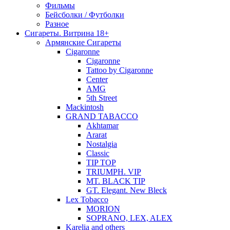
Фильмы
Бейсболки / Футболки
Разное
Сигареты. Витрина 18+
Армянские Сигареты
Cigaronne
Cigaronne
Tattoo by Cigaronne
Center
AMG
5th Street
Mackintosh
GRAND TABACCO
Akhtamar
Ararat
Nostalgia
Classic
TIP TOP
TRIUMPH. VIP
MT. BLACK TIP
GT. Elegant. New Bleck
Lex Tobacco
MORION
SOPRANO, LEX, ALEX
Karelia and others