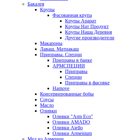
Бакалея
Крупы
Фасованная крупа
Крупы Арарат
Крупы Нат Продукт
Крупы Наша Деревня
Другие производители
Макароны
Лаваш. Матнакаш
Приправы. Специи
Приправы в банке
АРМСПЕЦИИ
Приправы
Специи
Приправы в фасовке
Hamove
Консервированные бобы
Соусы
Масло
Оливки
Оливки "Arm Eco"
Оливки AMADO
Оливки Aiello
Оливки Armenium
Мед из Армении