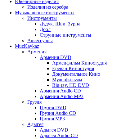
Ювелирные изделия
Изделия из серебра
Музыкальные инструменты
Инструменты
Дудук. Шви. Зурна.
Доол
Струнные инструменты
Аксессуары
MuzKavkaz
Армения
Армения DVD
Арменфильм Киностудия
Ереван Киностудия
Документальное Кино
Мультфильмы
Blu-ray. HD DVD
Армения Audio CD
Армения Audio MP3
Грузия
Грузия DVD
Грузия Audio CD
Грузия MP3
Адыгея
Адыгея DVD
Адыгея Audio CD