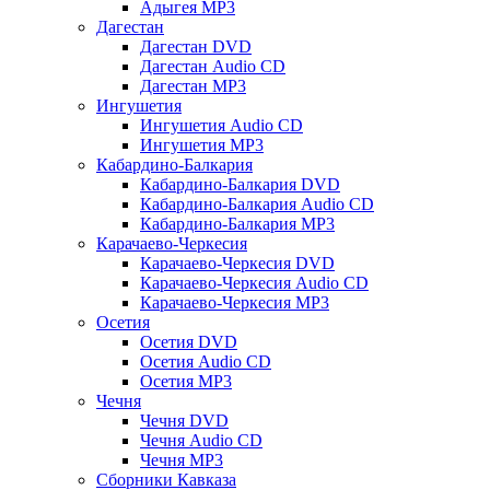
Адыгея MP3
Дагестан
Дагестан DVD
Дагестан Audio CD
Дагестан MP3
Ингушетия
Ингушетия Audio CD
Ингушетия MP3
Кабардино-Балкария
Кабардино-Балкария DVD
Кабардино-Балкария Audio CD
Кабардино-Балкария MP3
Карачаево-Черкесия
Карачаево-Черкесия DVD
Карачаево-Черкесия Audio CD
Карачаево-Черкесия MP3
Осетия
Осетия DVD
Осетия Audio CD
Осетия MP3
Чечня
Чечня DVD
Чечня Audio CD
Чечня MP3
Сборники Кавказа