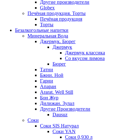
Другие производители
Globex
Печёная продукция. Торты
Печёная продукция
Торты
Безалкогольные напитки
Минеральная Вода
Джермук. Бюрег
Джермук
Джермук классика
Со вкусом лимона
Бюрег
Татни
Бжни. Ной
Гарни
Апаран
Ararat. Well Still
Бон Жур
Дилижан. Зулал
Другие Производители
Dausuz
Соки
Соки SIS Натурал
Соки YAN
Соки 0,930 л