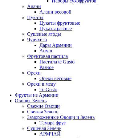
Наборы сухофруктов
Алани
Алани весовой
Цукаты
Цукаты фруктовые
Цукаты разные
Сушеные ягоды
Чурчхела
Дары Армении
Ануш
Фруктовая пастила
Пастила te Gusto
Разное
Орехи
Орехи весовые
Орехи в меду
Te Gusto
Фрукты из Армении
Овощи. Зелень
Свежие Овощи
Свежая Зелень
Замороженные Овощи и Зелень
Тамара фрут
Сушеная Зелень
АРМЧАЙ