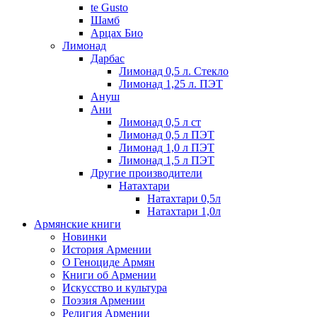
te Gusto
Шамб
Арцах Био
Лимонад
Дарбас
Лимонад 0,5 л. Стекло
Лимонад 1,25 л. ПЭТ
Ануш
Ани
Лимонад 0,5 л ст
Лимонад 0,5 л ПЭТ
Лимонад 1,0 л ПЭТ
Лимонад 1,5 л ПЭТ
Другие производители
Натахтари
Натахтари 0,5л
Натахтари 1,0л
Армянские книги
Новинки
История Армении
О Геноциде Армян
Книги об Армении
Иcкусство и культура
Поэзия Армении
Религия Армении