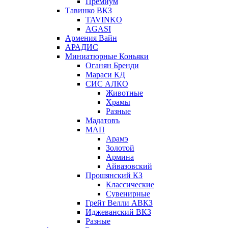
Премиум
Тавинко ВКЗ
TAVINKO
AGASI
Армения Вайн
АРАДИС
Миниатюрные Коньяки
Оганян Бренди
Мараси КД
СИС АЛКО
Животные
Храмы
Разные
Мадатовъ
МАП
Арамэ
Золотой
Армина
Айвазовский
Прошянский КЗ
Классические
Сувенирные
Грейт Велли АВКЗ
Иджеванский ВКЗ
Разные