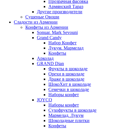
Прозрачная фасовка
Армянский Тараз
Другие производители
Сушеные Овощи
Сладости из Армении
Конфеты из Армении
Sonuar. Mark Sevouni
Grand Candy
Набор Конфет
Лукум. Мармелад
Конфеты
Арколад
GRAND Dian
Фрукты в шоколаде
Орехи в шоколаде
Драже в шоколаде
ШокоХит в шоколаде
Семечки в шоколаде
Наборы конфет
JOYCO
Наборы конфет
Сухофрукты в шоколаде
Мармелад. Лукум
Шоколадные плитки
Конфеты