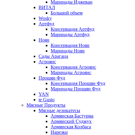
Маринады Иджеван
ВИТАЛ
Большой объем
Wosky
Артфуд
Консервация Артфуд
Маринады Артфуд
Ноян
Консервация Ноян
Маринады Ноян
Сады Арагаца
Агроянс
Консервация Агроянс
Маринады Агроянс
Прошян Фуд
Консервация Прошян Фуд
Маринады Прошян Фуд
YAN
te Gusto
Мясные Продукты
Мясные деликатесы
Армянская Бастурма
Армянский Суджух
Армянская Колбаса
Нарезки