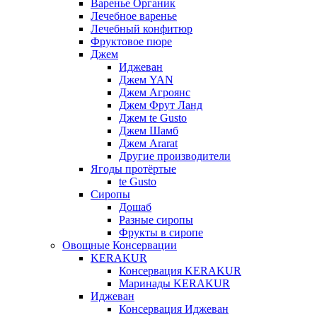
Варенье Органик
Лечебное варенье
Лечебный конфитюр
Фруктовое пюре
Джем
Иджеван
Джем YAN
Джем Агроянс
Джем Фрут Ланд
Джем te Gusto
Джем Шамб
Джем Ararat
Другие производители
Ягоды протёртые
te Gusto
Сиропы
Дошаб
Разные сиропы
Фрукты в сиропе
Овощные Консервации
KERAKUR
Консервация KERAKUR
Маринады KERAKUR
Иджеван
Консервация Иджеван