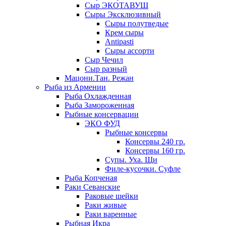
Сыр ЭКОТАВУШ
Сыры Эксклюзивный
Сыры полутведые
Крем сыры
Antipasti
Сыры ассорти
Сыр Чечил
Сыр разный
Мацони.Тан. Режан
Рыба из Армении
Рыба Охлажденная
Рыба Замороженная
Рыбные консервации
ЭКО ФУД
Рыбные консервы
Консервы 240 гр.
Консервы 160 гр.
Супы. Уха. Щи
Филе-кусочки. Суфле
Рыба Копченая
Раки Севанские
Раковые шейки
Раки живые
Раки варенные
Рыбная Икра