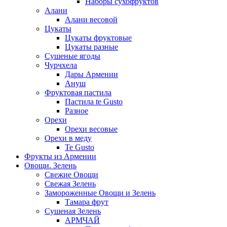
Наборы сухофруктов
Алани
Алани весовой
Цукаты
Цукаты фруктовые
Цукаты разные
Сушеные ягоды
Чурчхела
Дары Армении
Ануш
Фруктовая пастила
Пастила te Gusto
Разное
Орехи
Орехи весовые
Орехи в меду
Te Gusto
Фрукты из Армении
Овощи. Зелень
Свежие Овощи
Свежая Зелень
Замороженные Овощи и Зелень
Тамара фрут
Сушеная Зелень
АРМЧАЙ