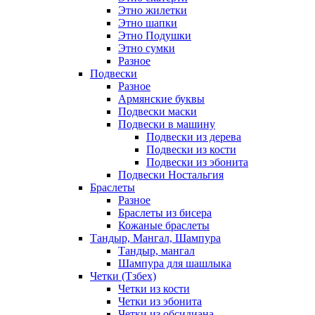
Этно жилетки
Этно шапки
Этно Подушки
Этно сумки
Разное
Подвески
Разное
Армянские буквы
Подвески маски
Подвески в машину
Подвески из дерева
Подвески из кости
Подвески из эбонита
Подвески Ностальгия
Браслеты
Разное
Браслеты из бисера
Кожаные браслеты
Тандыр, Мангал, Шампура
Тандыр, мангал
Шампура для шашлыка
Четки (Тзбех)
Четки из кости
Четки из эбонита
Четки из обсидиана