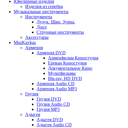
Ювелирные изделия
Изделия из серебра
Музыкальные инструменты
Инструменты
Дудук. Шви. Зурна.
Доол
Струнные инструменты
Аксессуары
MuzKavkaz
Армения
Армения DVD
Арменфильм Киностудия
Ереван Киностудия
Документальное Кино
Мультфильмы
Blu-ray. HD DVD
Армения Audio CD
Армения Audio MP3
Грузия
Грузия DVD
Грузия Audio CD
Грузия MP3
Адыгея
Адыгея DVD
Адыгея Audio CD