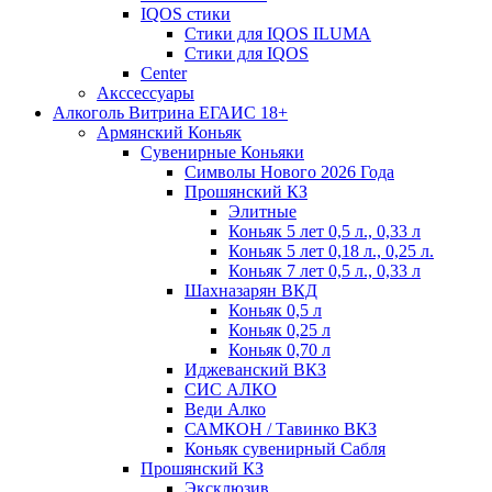
IQOS стики
Стики для IQOS ILUMA
Стики для IQOS
Сenter
Акссессуары
Алкоголь Витрина ЕГАИС 18+
Армянский Коньяк
Сувенирные Коньяки
Символы Нового 2026 Года
Прошянский КЗ
Элитные
Коньяк 5 лет 0,5 л., 0,33 л
Коньяк 5 лет 0,18 л., 0,25 л.
Коньяк 7 лет 0,5 л., 0,33 л
Шахназарян ВКД
Коньяк 0,5 л
Коньяк 0,25 л
Коньяк 0,70 л
Иджеванский ВКЗ
СИС АЛКО
Веди Алко
САМКОН / Тавинко ВКЗ
Коньяк сувенирный Сабля
Прошянский КЗ
Эксклюзив