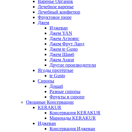
Варенье Органик
Лечебное варенье
Лечебный конфитюр
Фруктовое пюре
Джем
Иджеван
Джем YAN
Джем Агроянс
Джем Фрут Ланд
Джем te Gusto
Джем Шамб
Джем Ararat
Другие производители
Ягоды протёртые
te Gusto
Сиропы
Дошаб
Разные сиропы
Фрукты в сиропе
Овощные Консервации
KERAKUR
Консервация KERAKUR
Маринады KERAKUR
Иджеван
Консервация Иджеван