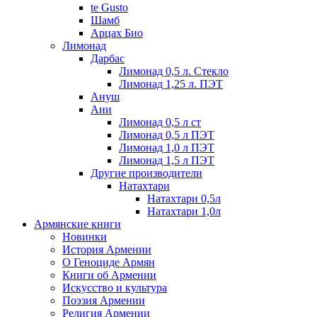
te Gusto
Шамб
Арцах Био
Лимонад
Дарбас
Лимонад 0,5 л. Стекло
Лимонад 1,25 л. ПЭТ
Ануш
Ани
Лимонад 0,5 л ст
Лимонад 0,5 л ПЭТ
Лимонад 1,0 л ПЭТ
Лимонад 1,5 л ПЭТ
Другие производители
Натахтари
Натахтари 0,5л
Натахтари 1,0л
Армянские книги
Новинки
История Армении
О Геноциде Армян
Книги об Армении
Иcкусство и культура
Поэзия Армении
Религия Армении