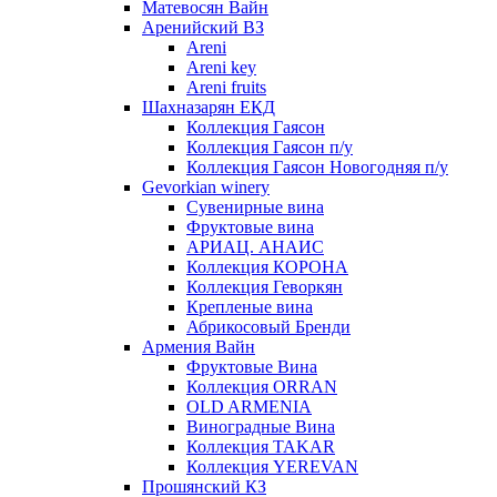
Матевосян Вайн
Аренийский ВЗ
Areni
Areni key
Areni fruits
Шахназарян ЕКД
Коллекция Гаясон
Коллекция Гаясон п/у
Коллекция Гаясон Новогодняя п/у
Gevorkian winery
Сувенирные вина
Фруктовые вина
АРИАЦ. АНАИС
Коллекция КОРОНА
Коллекция Геворкян
Крепленые вина
Абрикосовый Бренди
Армения Вайн
Фруктовые Вина
Коллекция ORRAN
OLD ARMENIA
Виноградные Вина
Коллекция TAKAR
Коллекция YEREVAN
Прошянский КЗ