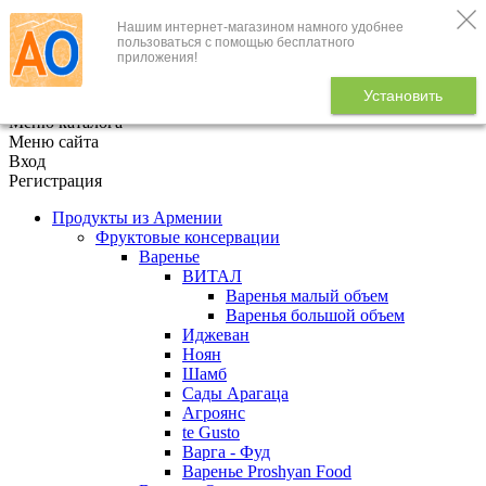
Нашим интернет-магазином намного удобнее
+7 (495) 646-888-1
пользоваться с помощью бесплатного
приложения!
В корзине
0
товаров
Установить
x
Меню каталога
Меню сайта
Вход
Регистрация
Продукты из Армении
Фруктовые консервации
Варенье
ВИТАЛ
Варенья малый объем
Варенья большой объем
Иджеван
Ноян
Шамб
Сады Арагаца
Агроянс
te Gusto
Варга - Фуд
Варенье Proshyan Food