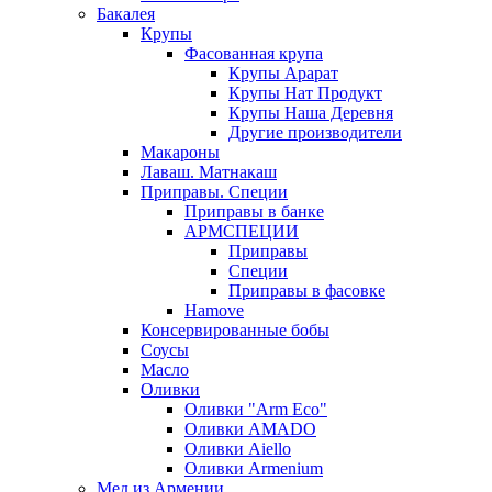
Бакалея
Крупы
Фасованная крупа
Крупы Арарат
Крупы Нат Продукт
Крупы Наша Деревня
Другие производители
Макароны
Лаваш. Матнакаш
Приправы. Специи
Приправы в банке
АРМСПЕЦИИ
Приправы
Специи
Приправы в фасовке
Hamove
Консервированные бобы
Соусы
Масло
Оливки
Оливки "Arm Eco"
Оливки AMADO
Оливки Aiello
Оливки Armenium
Мед из Армении