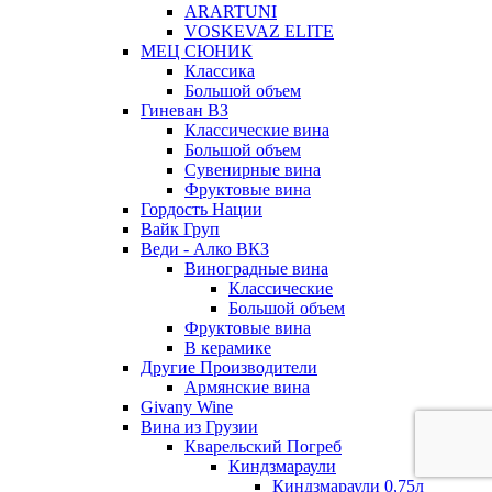
ARARTUNI
VOSKEVAZ ELITE
МЕЦ СЮНИК
Классика
Большой объем
Гиневан ВЗ
Классические вина
Большой объем
Сувенирные вина
Фруктовые вина
Гордость Нации
Вайк Груп
Веди - Алко ВКЗ
Виноградные вина
Классические
Большой объем
Фруктовые вина
В керамике
Другие Производители
Армянские вина
Givany Wine
Вина из Грузии
Кварельский Погреб
Киндзмараули
Киндзмараули 0,75л