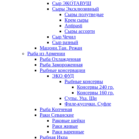
Сыр ЭКОТАВУШ
Сыры Эксклюзивный
Сыры полутведые
Крем сыры
Antipasti
Сыры ассорти
Сыр Чечил
Сыр разный
Мацони.Тан. Режан
Рыба из Армении
Рыба Охлажденная
Рыба Замороженная
Рыбные консервации
ЭКО ФУД
Рыбные консервы
Консервы 240 гр.
Консервы 160 гр.
Супы. Уха. Щи
Филе-кусочки. Суфле
Рыба Копченая
Раки Севанские
Раковые шейки
Раки живые
Раки варенные
Рыбная Икра