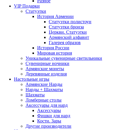
Разное
VIP Подарки
Статуэтки
История Армении
Статуэтки полистоун
Статуэтки бронза
Церкви. Статуэтки
Армянский алфавит
Галерея образов
История России
Мировая история
Уникальные сувенирные светильники
Сувенирные ночники
Армянские монеты
Деревянные изделия
Настольные игры
Армянские Нарды
Нарды + Шахматы
Шахматы
Ломберные столы
Аксессуары для нард
Аксессуары
Фишки для нард
Кости. Зары
Другие производители