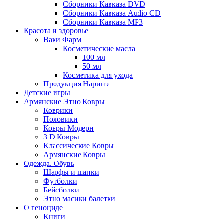
Сборники Кавказа DVD
Сборники Кавказа Audio CD
Сборники Кавказа MP3
Красота и здоровье
Ваки Фарм
Косметические масла
100 мл
50 мл
Косметика для ухода
Продукция Наринэ
Детские игры
Армянские Этно Ковры
Коврики
Половики
Ковры Модерн
3 D Ковры
Классические Ковры
Армянские Ковры
Одежда. Обувь
Шарфы и шапки
Футболки
Бейсболки
Этно масики балетки
О геноциде
Книги