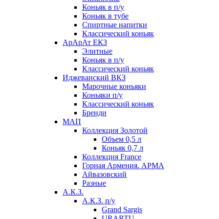
Коньяк в п/у
Коньяк в тубе
Спиртные напитки
Классический коньяк
АрАрАт ЕКЗ
Элитные
Коньяк в п/у
Классический коньяк
Иджеванский ВКЗ
Марочные коньяки
Коньяки п/у
Классический коньяк
Бренди
МАП
Коллекция Золотой
Объем 0,5 л
Коньяк 0,7 л
Коллекция France
Горная Армения. АРМА
Айвазовский
Разные
А.К.З.
А.К.З. п/у
Grand Sargis
URARTU