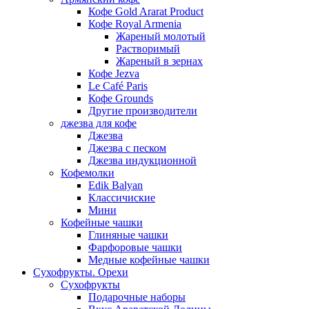
Кофе Gold Ararat Product
Кофе Royal Armenia
Жареный молотый
Растворимый
Жареный в зернах
Кофе Jezva
Le Café Paris
Кофе Grounds
Другие производители
джезва для кофе
Джезва
Джезва с песком
Джезва индукционной
Кофемолки
Edik Balyan
Классичиские
Мини
Кофейные чашки
Глиняные чашки
Фарфоровые чашки
Медные кофейные чашки
Сухофрукты. Орехи
Сухофрукты
Подарочные наборы