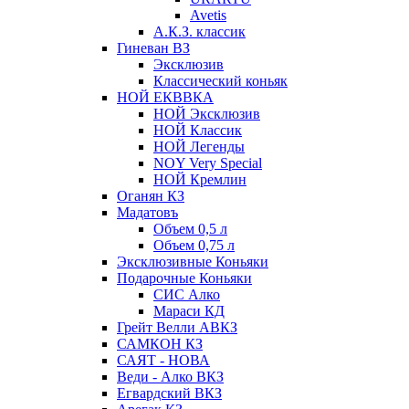
Avetis
А.К.З. классик
Гиневан ВЗ
Эксклюзив
Классический коньяк
НОЙ ЕКВВКА
НОЙ Эксклюзив
НОЙ Классик
НОЙ Легенды
NOY Very Speсial
НОЙ Кремлин
Оганян КЗ
Мадатовъ
Объем 0,5 л
Объем 0,75 л
Эксклюзивные Коньяки
Подарочные Коньяки
СИС Алко
Мараси КД
Грейт Велли АВКЗ
САМКОН КЗ
САЯТ - НОВА
Веди - Алко ВКЗ
Егвардский ВКЗ