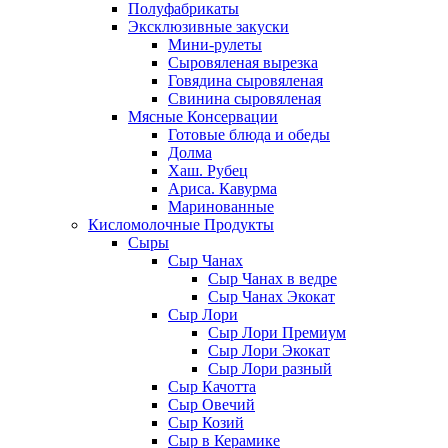
Полуфабрикаты
Эксклюзивные закуски
Мини-рулеты
Сыровяленая вырезка
Говядина сыровяленая
Свинина сыровяленая
Мясные Консервации
Готовые блюда и обеды
Долма
Хаш. Рубец
Ариса. Кавурма
Маринованные
Кисломолочные Продукты
Сыры
Сыр Чанах
Сыр Чанах в ведре
Сыр Чанах Экокат
Сыр Лори
Сыр Лори Премиум
Сыр Лори Экокат
Сыр Лори разный
Сыр Качотта
Сыр Овечий
Сыр Козий
Сыр в Керамике