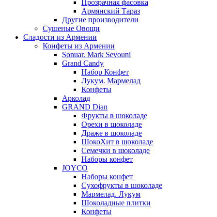
Прозрачная фасовка
Армянский Тараз
Другие производители
Сушеные Овощи
Сладости из Армении
Конфеты из Армении
Sonuar. Mark Sevouni
Grand Candy
Набор Конфет
Лукум. Мармелад
Конфеты
Арколад
GRAND Dian
Фрукты в шоколаде
Орехи в шоколаде
Драже в шоколаде
ШокоХит в шоколаде
Семечки в шоколаде
Наборы конфет
JOYCO
Наборы конфет
Сухофрукты в шоколаде
Мармелад. Лукум
Шоколадные плитки
Конфеты