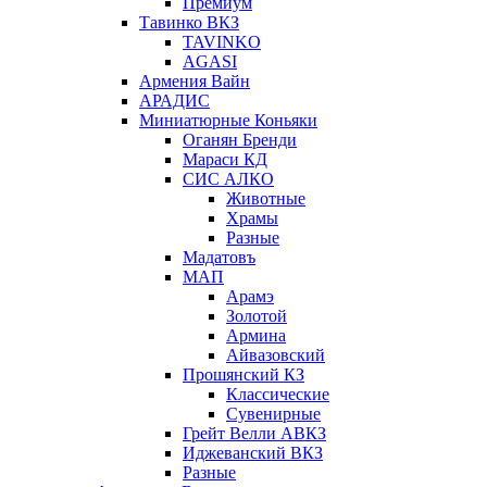
Премиум
Тавинко ВКЗ
TAVINKO
AGASI
Армения Вайн
АРАДИС
Миниатюрные Коньяки
Оганян Бренди
Мараси КД
СИС АЛКО
Животные
Храмы
Разные
Мадатовъ
МАП
Арамэ
Золотой
Армина
Айвазовский
Прошянский КЗ
Классические
Сувенирные
Грейт Велли АВКЗ
Иджеванский ВКЗ
Разные