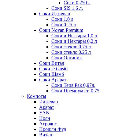
Соки 0,250 л
Соки SIS 1,6 л.
Соки Иджеван
Соки 1.0 л
Соки 0.25 л
Соки Noyan Premium
Соки и Нектары 1,0 л
Соки и Нектары 0,2 л
Соки стекло 0,75 л
Соки стекло 0,25 л
Соки Органик
Соки Витал
Соки te Gusto
Соки Шамб
Соки Арарат
Соки Tetra Pak 0,97л.
Соки Премиум ст. 0,75
Компоты
Иджеван
Арарат
YAN
Ноян
Агроянс
Прошян Фуд
Витал