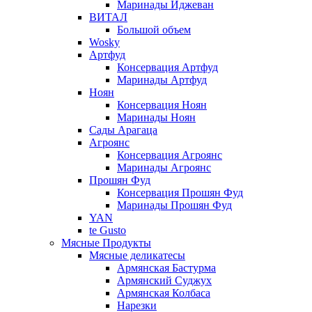
Маринады Иджеван
ВИТАЛ
Большой объем
Wosky
Артфуд
Консервация Артфуд
Маринады Артфуд
Ноян
Консервация Ноян
Маринады Ноян
Сады Арагаца
Агроянс
Консервация Агроянс
Маринады Агроянс
Прошян Фуд
Консервация Прошян Фуд
Маринады Прошян Фуд
YAN
te Gusto
Мясные Продукты
Мясные деликатесы
Армянская Бастурма
Армянский Суджух
Армянская Колбаса
Нарезки