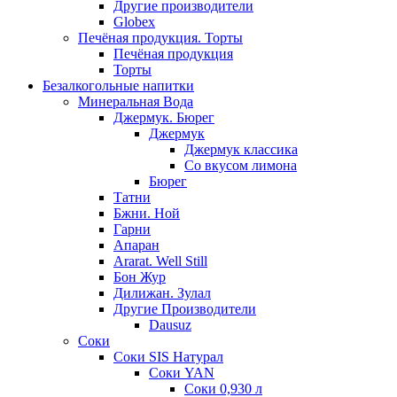
Другие производители
Globex
Печёная продукция. Торты
Печёная продукция
Торты
Безалкогольные напитки
Минеральная Вода
Джермук. Бюрег
Джермук
Джермук классика
Со вкусом лимона
Бюрег
Татни
Бжни. Ной
Гарни
Апаран
Ararat. Well Still
Бон Жур
Дилижан. Зулал
Другие Производители
Dausuz
Соки
Соки SIS Натурал
Соки YAN
Соки 0,930 л