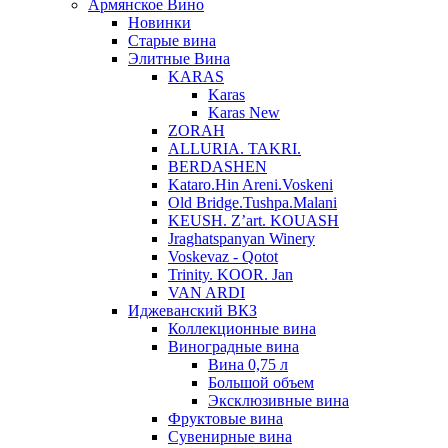
Армянское Вино
Новинки
Старые вина
Элитные Вина
KARAS
Karas
Karas New
ZORAH
ALLURIA. TAKRI.
BERDASHEN
Kataro.Hin Areni.Voskeni
Old Bridge.Tushpa.Malani
KEUSH. Z’art. KOUASH
Jraghatspanyan Winery
Voskevaz - Qotot
Trinity. KOOR. Jan
VAN ARDI
Иджеванский ВКЗ
Коллекционные вина
Виноградные вина
Вина 0,75 л
Большой объем
Эксклюзивные вина
Фруктовые вина
Cувенирные вина