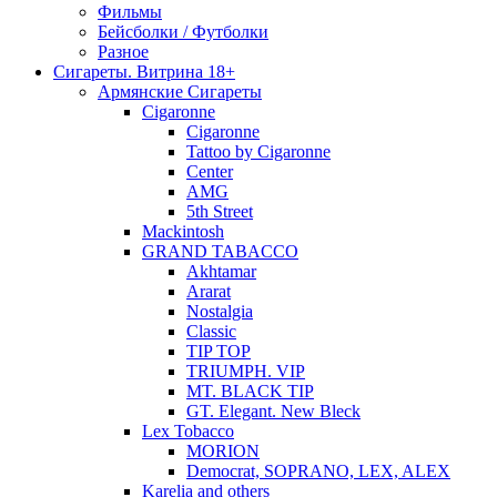
Фильмы
Бейсболки / Футболки
Разное
Сигареты. Витрина 18+
Армянские Сигареты
Cigaronne
Cigaronne
Tattoo by Cigaronne
Center
AMG
5th Street
Mackintosh
GRAND TABACCO
Akhtamar
Ararat
Nostalgia
Classic
TIP TOP
TRIUMPH. VIP
MT. BLACK TIP
GT. Elegant. New Bleck
Lex Tobacco
MORION
Democrat, SOPRANO, LEX, ALEX
Karelia and others