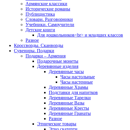
Армянские классики
Исторические романы
Публицистика
Словари. Разговорники
Учебники. Самоучители
Детские книги
Для дошкольников<br> и младших классов
Разное
Кроссворды. Сканворды
Сувениры. Подарки
Подарки – Армения
Подарочные монеты
Деревянные изделия
Деревянные часы
Часы настольные
Часы настенные
Деревянные Храмы
Подставки для напитков
Деревянные Тарелки
Деревянные Вазы
Деревянные Кресты
Деревянные Гранаты
Разное
Этнические товары
Этно скатерти