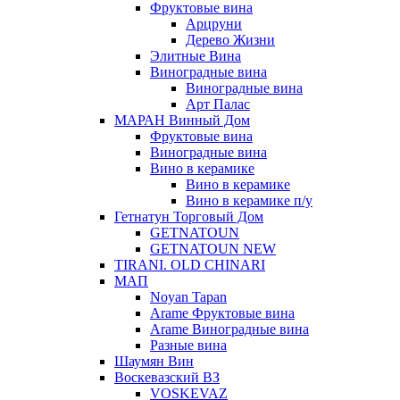
Фруктовые вина
Арцруни
Дерево Жизни
Элитные Вина
Виноградные вина
Виноградные вина
Арт Палас
МАРАН Винный Дом
Фруктовые вина
Виноградные вина
Вино в керамике
Вино в керамике
Вино в керамике п/у
Гетнатун Торговый Дом
GETNATOUN
GETNATOUN NEW
TIRANI. OLD CHINARI
МАП
Noyan Tapan
Arame Фруктовые вина
Arame Виноградные вина
Разные вина
Шаумян Вин
Воскевазский ВЗ
VOSKEVAZ