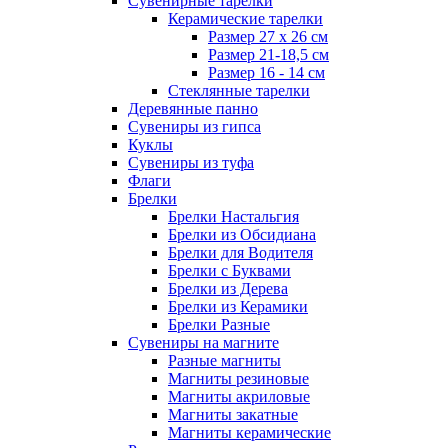
Сувенирные тарелки
Керамические тарелки
Размер 27 х 26 см
Размер 21-18,5 см
Размер 16 - 14 см
Стеклянные тарелки
Деревянные панно
Сувениры из гипса
Куклы
Сувениры из туфа
Флаги
Брелки
Брелки Настальгия
Брелки из Обсидиана
Брелки для Водителя
Брелки с Буквами
Брелки из Дерева
Брелки из Керамики
Брелки Разные
Сувениры на магните
Разные магниты
Магниты резиновые
Магниты акриловые
Магниты закатные
Магниты керамические