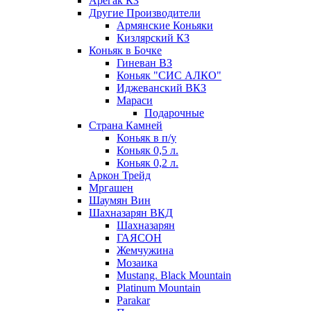
Арегак КЗ
Другие Производители
Армянские Коньяки
Кизлярский КЗ
Коньяк в Бочке
Гиневан ВЗ
Коньяк "СИС АЛКО"
Иджеванский ВКЗ
Мараси
Подарочные
Страна Камней
Коньяк в п/у
Коньяк 0,5 л.
Коньяк 0,2 л.
Аркон Трейд
Мргашен
Шаумян Вин
Шахназарян ВКД
Шахназарян
ГАЯСОН
Жемчужина
Мозаика
Mustang. Black Mountain
Platinum Mountain
Parakar