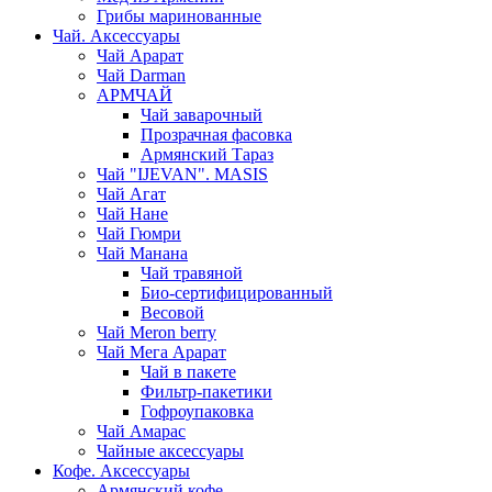
Грибы маринованные
Чай. Аксессуары
Чай Арарат
Чай Darman
АРМЧАЙ
Чай заварочный
Прозрачная фасовка
Армянский Тараз
Чай "IJEVAN". MASIS
Чай Агат
Чай Нане
Чай Гюмри
Чай Манана
Чай травяной
Био-сертифицированный
Весовой
Чай Meron berry
Чай Мега Арарат
Чай в пакете
Фильтр-пакетики
Гофроупаковка
Чай Амарас
Чайные аксессуары
Кофе. Аксессуары
Армянский кофе