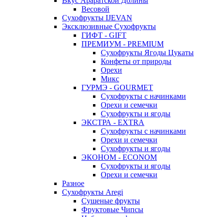
Вкус Араратской Долины
Весовой
Сухофрукты IJEVAN
Эксклюзивные Сухофрукты
ГИФТ - GIFT
ПРЕМИУМ - PREMIUM
Сухофрукты Ягоды Цукаты
Конфеты от природы
Орехи
Микс
ГУРМЭ - GOURMET
Сухофрукты с начинками
Орехи и семечки
Сухофрукты и ягоды
ЭКСТРА - EXTRA
Сухофрукты с начинками
Орехи и семечки
Сухофрукты и ягоды
ЭКОНОМ - ECONOM
Сухофрукты и ягоды
Орехи и семечки
Разное
Сухофрукты Aregi
Сушеные фрукты
Фруктовые Чипсы