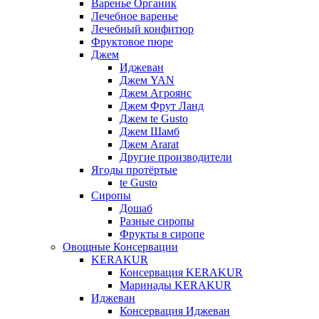
Варенье Органик
Лечебное варенье
Лечебный конфитюр
Фруктовое пюре
Джем
Иджеван
Джем YAN
Джем Агроянс
Джем Фрут Ланд
Джем te Gusto
Джем Шамб
Джем Ararat
Другие производители
Ягоды протёртые
te Gusto
Сиропы
Дошаб
Разные сиропы
Фрукты в сиропе
Овощные Консервации
KERAKUR
Консервация KERAKUR
Маринады KERAKUR
Иджеван
Консервация Иджеван