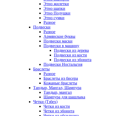
Этно жилетки
Этно шапки
Этно Подушки
Этно сумки
Разное
Подвески
Разное
Армянские буквы
Подвески маски
Подвески в машину
Подвески из дерева
Подвески из кости
Подвески из эбонита
Подвески Ностальгия
Браслеты
Разное
Браслеты из бисера
Кожаные браслеты
Тандыр, Мангал, Шампура
Тандыр, мангал
Шампура для шашлыка
Четки (Тзбех)
Четки из кости
Четки из эбонита
Четки из обсидиана