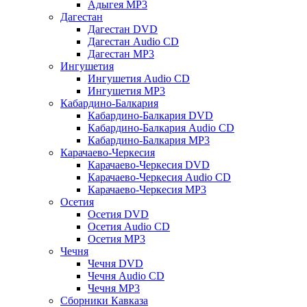
Адыгея MP3
Дагестан
Дагестан DVD
Дагестан Audio CD
Дагестан MP3
Ингушетия
Ингушетия Audio CD
Ингушетия MP3
Кабардино-Балкария
Кабардино-Балкария DVD
Кабардино-Балкария Audio CD
Кабардино-Балкария MP3
Карачаево-Черкесия
Карачаево-Черкесия DVD
Карачаево-Черкесия Audio CD
Карачаево-Черкесия MP3
Осетия
Осетия DVD
Осетия Audio CD
Осетия MP3
Чечня
Чечня DVD
Чечня Audio CD
Чечня MP3
Сборники Кавказа