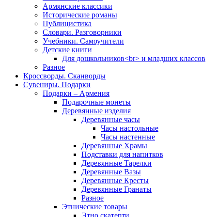
Армянские классики
Исторические романы
Публицистика
Словари. Разговорники
Учебники. Самоучители
Детские книги
Для дошкольников<br> и младших классов
Разное
Кроссворды. Сканворды
Сувениры. Подарки
Подарки – Армения
Подарочные монеты
Деревянные изделия
Деревянные часы
Часы настольные
Часы настенные
Деревянные Храмы
Подставки для напитков
Деревянные Тарелки
Деревянные Вазы
Деревянные Кресты
Деревянные Гранаты
Разное
Этнические товары
Этно скатерти