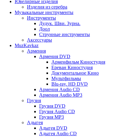
Ювелирные изделия
Изделия из серебра
Музыкальные инструменты
Инструменты
Дудук. Шви. Зурна.
Доол
Струнные инструменты
Аксессуары
MuzKavkaz
Армения
Армения DVD
Арменфильм Киностудия
Ереван Киностудия
Документальное Кино
Мультфильмы
Blu-ray. HD DVD
Армения Audio CD
Армения Audio MP3
Грузия
Грузия DVD
Грузия Audio CD
Грузия MP3
Адыгея
Адыгея DVD
Адыгея Audio CD