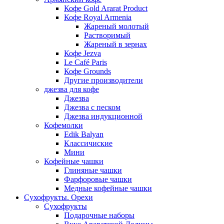
Кофе Gold Ararat Product
Кофе Royal Armenia
Жареный молотый
Растворимый
Жареный в зернах
Кофе Jezva
Le Café Paris
Кофе Grounds
Другие производители
джезва для кофе
Джезва
Джезва с песком
Джезва индукционной
Кофемолки
Edik Balyan
Классичиские
Мини
Кофейные чашки
Глиняные чашки
Фарфоровые чашки
Медные кофейные чашки
Сухофрукты. Орехи
Сухофрукты
Подарочные наборы