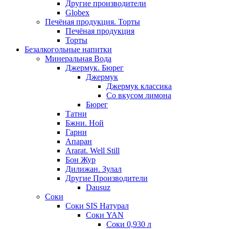
Другие производители
Globex
Печёная продукция. Торты
Печёная продукция
Торты
Безалкогольные напитки
Минеральная Вода
Джермук. Бюрег
Джермук
Джермук классика
Со вкусом лимона
Бюрег
Татни
Бжни. Ной
Гарни
Апаран
Ararat. Well Still
Бон Жур
Дилижан. Зулал
Другие Производители
Dausuz
Соки
Соки SIS Натурал
Соки YAN
Соки 0,930 л