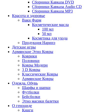
Сборники Кавказа DVD
Сборники Кавказа Audio CD
Сборники Кавказа MP3
Красота и здоровье
Ваки Фарм
Косметические масла
100 мл
50 мл
Косметика для ухода
Продукция Наринэ
Детские игры
Армянские Этно Ковры
Коврики
Половики
Ковры Модерн
3 D Ковры
Классические Ковры
Армянские Ковры
Одежда. Обувь
Шарфы и шапки
Футболки
Бейсболки
Этно масики балетки
О геноциде
Книги