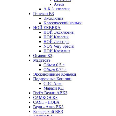
Avetis
А.К.З. классик
Гиневан ВЗ
Эксклюзив
Классический коньяк
НОЙ ЕКВВКА
НОЙ Эксклюзив
НОЙ Классик
НОЙ Легенды
NOY Very Speсial
НОЙ Кремлин
Оганян КЗ
Мадатовъ
Объем 0,5 л
Объем 0,75 л
Эксклюзивные Коньяки
Подарочные Коньяки
СИС Алко
Мараси КД
Грейт Велли АВКЗ
САМКОН КЗ
САЯТ - НОВА
Веди - Алко ВКЗ
Егвардский ВКЗ