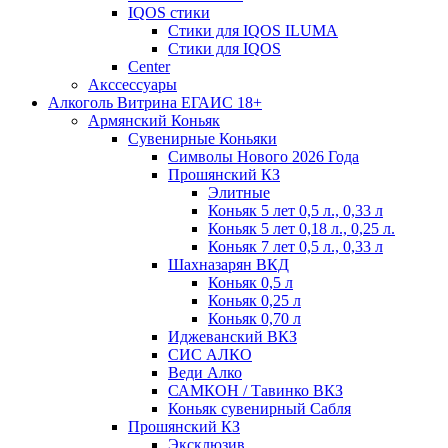
IQOS стики
Стики для IQOS ILUMA
Стики для IQOS
Сenter
Акссессуары
Алкоголь Витрина ЕГАИС 18+
Армянский Коньяк
Сувенирные Коньяки
Символы Нового 2026 Года
Прошянский КЗ
Элитные
Коньяк 5 лет 0,5 л., 0,33 л
Коньяк 5 лет 0,18 л., 0,25 л.
Коньяк 7 лет 0,5 л., 0,33 л
Шахназарян ВКД
Коньяк 0,5 л
Коньяк 0,25 л
Коньяк 0,70 л
Иджеванский ВКЗ
СИС АЛКО
Веди Алко
САМКОН / Тавинко ВКЗ
Коньяк сувенирный Сабля
Прошянский КЗ
Эксклюзив