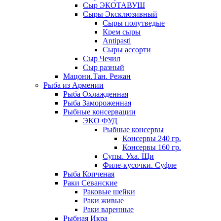
Сыр ЭКОТАВУШ
Сыры Эксклюзивный
Сыры полутведые
Крем сыры
Antipasti
Сыры ассорти
Сыр Чечил
Сыр разный
Мацони.Тан. Режан
Рыба из Армении
Рыба Охлажденная
Рыба Замороженная
Рыбные консервации
ЭКО ФУД
Рыбные консервы
Консервы 240 гр.
Консервы 160 гр.
Супы. Уха. Щи
Филе-кусочки. Суфле
Рыба Копченая
Раки Севанские
Раковые шейки
Раки живые
Раки варенные
Рыбная Икра