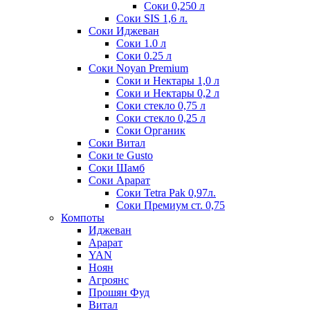
Соки 0,250 л
Соки SIS 1,6 л.
Соки Иджеван
Соки 1.0 л
Соки 0.25 л
Соки Noyan Premium
Соки и Нектары 1,0 л
Соки и Нектары 0,2 л
Соки стекло 0,75 л
Соки стекло 0,25 л
Соки Органик
Соки Витал
Соки te Gusto
Соки Шамб
Соки Арарат
Соки Tetra Pak 0,97л.
Соки Премиум ст. 0,75
Компоты
Иджеван
Арарат
YAN
Ноян
Агроянс
Прошян Фуд
Витал