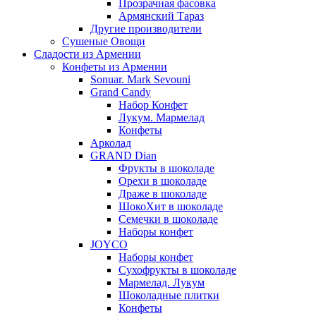
Прозрачная фасовка
Армянский Тараз
Другие производители
Сушеные Овощи
Сладости из Армении
Конфеты из Армении
Sonuar. Mark Sevouni
Grand Candy
Набор Конфет
Лукум. Мармелад
Конфеты
Арколад
GRAND Dian
Фрукты в шоколаде
Орехи в шоколаде
Драже в шоколаде
ШокоХит в шоколаде
Семечки в шоколаде
Наборы конфет
JOYCO
Наборы конфет
Сухофрукты в шоколаде
Мармелад. Лукум
Шоколадные плитки
Конфеты