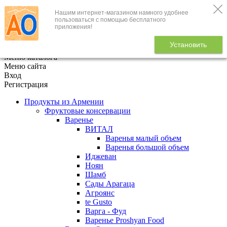
Нашим интернет-магазином намного удобнее
+7 (495) 646-888-1
пользоваться с помощью бесплатного
приложения!
В корзине
0
товаров
Установить
x
Меню каталога
Меню сайта
Вход
Регистрация
Продукты из Армении
Фруктовые консервации
Варенье
ВИТАЛ
Варенья малый объем
Варенья большой объем
Иджеван
Ноян
Шамб
Сады Арагаца
Агроянс
te Gusto
Варга - Фуд
Варенье Proshyan Food