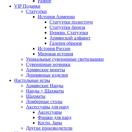
Разное
VIP Подарки
Статуэтки
История Армении
Статуэтки полистоун
Статуэтки бронза
Церкви. Статуэтки
Армянский алфавит
Галерея образов
История России
Мировая история
Уникальные сувенирные светильники
Сувенирные ночники
Армянские монеты
Деревянные изделия
Настольные игры
Армянские Нарды
Нарды + Шахматы
Шахматы
Ломберные столы
Аксессуары для нард
Аксессуары
Фишки для нард
Кости. Зары
Другие производители