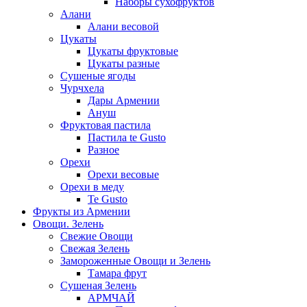
Наборы сухофруктов
Алани
Алани весовой
Цукаты
Цукаты фруктовые
Цукаты разные
Сушеные ягоды
Чурчхела
Дары Армении
Ануш
Фруктовая пастила
Пастила te Gusto
Разное
Орехи
Орехи весовые
Орехи в меду
Te Gusto
Фрукты из Армении
Овощи. Зелень
Свежие Овощи
Свежая Зелень
Замороженные Овощи и Зелень
Тамара фрут
Сушеная Зелень
АРМЧАЙ