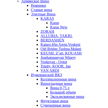
Армянское Вино
Новинки
Старые вина
Элитные Вина
KARAS
Karas
Karas New
ZORAH
ALLURIA. TAKRI.
BERDASHEN
Kataro.Hin Areni.Voskeni
Old Bridge.Tushpa.Malani
KEUSH. Z’art. KOUASH
Jraghatspanyan Winery
Voskevaz - Qotot
Trinity. KOOR. Jan
VAN ARDI
Иджеванский ВКЗ
Коллекционные вина
Виноградные вина
Вина 0,75 л
Большой объем
Эксклюзивные вина
Фруктовые вина
Cувенирные вина