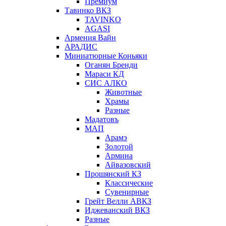
Премиум
Тавинко ВКЗ
TAVINKO
AGASI
Армения Вайн
АРАДИС
Миниатюрные Коньяки
Оганян Бренди
Мараси КД
СИС АЛКО
Животные
Храмы
Разные
Мадатовъ
МАП
Арамэ
Золотой
Армина
Айвазовский
Прошянский КЗ
Классические
Сувенирные
Грейт Велли АВКЗ
Иджеванский ВКЗ
Разные