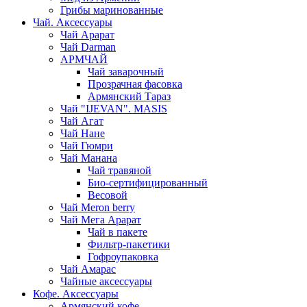
Грибы маринованные
Чай. Аксессуары
Чай Арарат
Чай Darman
АРМЧАЙ
Чай заварочный
Прозрачная фасовка
Армянский Тараз
Чай "IJEVAN". MASIS
Чай Агат
Чай Нане
Чай Гюмри
Чай Манана
Чай травяной
Био-сертифицированный
Весовой
Чай Meron berry
Чай Мега Арарат
Чай в пакете
Фильтр-пакетики
Гофроупаковка
Чай Амарас
Чайные аксессуары
Кофе. Аксессуары
Армянский кофе