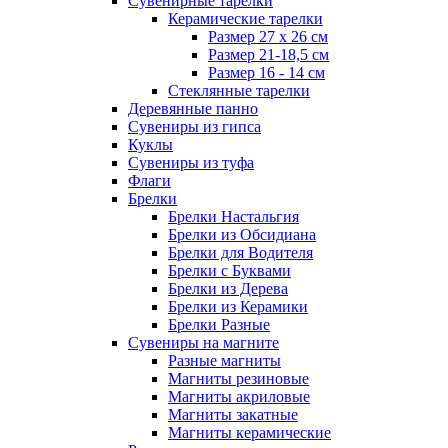
Сувенирные тарелки
Керамические тарелки
Размер 27 х 26 см
Размер 21-18,5 см
Размер 16 - 14 см
Стеклянные тарелки
Деревянные панно
Сувениры из гипса
Куклы
Сувениры из туфа
Флаги
Брелки
Брелки Настальгия
Брелки из Обсидиана
Брелки для Водителя
Брелки с Буквами
Брелки из Дерева
Брелки из Керамики
Брелки Разные
Сувениры на магните
Разные магниты
Магниты резиновые
Магниты акриловые
Магниты закатные
Магниты керамические