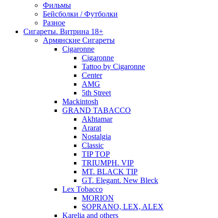
Фильмы
Бейсболки / Футболки
Разное
Сигареты. Витрина 18+
Армянские Сигареты
Cigaronne
Cigaronne
Tattoo by Cigaronne
Center
AMG
5th Street
Mackintosh
GRAND TABACCO
Akhtamar
Ararat
Nostalgia
Classic
TIP TOP
TRIUMPH. VIP
MT. BLACK TIP
GT. Elegant. New Bleck
Lex Tobacco
MORION
SOPRANO, LEX, ALEX
Karelia and others