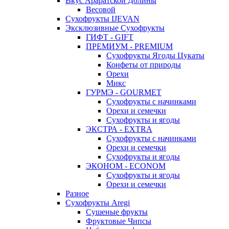
Вкус Араратской Долины
Весовой
Сухофрукты IJEVAN
Эксклюзивные Сухофрукты
ГИФТ - GIFT
ПРЕМИУМ - PREMIUM
Сухофрукты Ягоды Цукаты
Конфеты от природы
Орехи
Микс
ГУРМЭ - GOURMET
Сухофрукты с начинками
Орехи и семечки
Сухофрукты и ягоды
ЭКСТРА - EXTRA
Сухофрукты с начинками
Орехи и семечки
Сухофрукты и ягоды
ЭКОНОМ - ECONOM
Сухофрукты и ягоды
Орехи и семечки
Разное
Сухофрукты Aregi
Сушеные фрукты
Фруктовые Чипсы