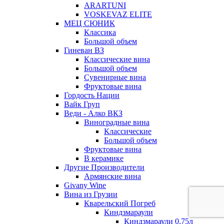
ARARTUNI
VOSKEVAZ ELITE
МЕЦ СЮНИК
Классика
Большой объем
Гиневан ВЗ
Классические вина
Большой объем
Сувенирные вина
Фруктовые вина
Гордость Нации
Вайк Груп
Веди - Алко ВКЗ
Виноградные вина
Классические
Большой объем
Фруктовые вина
В керамике
Другие Производители
Армянские вина
Givany Wine
Вина из Грузии
Кварельский Погреб
Киндзмараули
Киндзмараули 0,75л