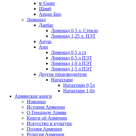
te Gusto
Шамб
Арцах Био
Лимонад
Дарбас
Лимонад 0,5 л. Стекло
Лимонад 1,25 л. ПЭТ
Ануш
Ани
Лимонад 0,5 л ст
Лимонад 0,5 л ПЭТ
Лимонад 1,0 л ПЭТ
Лимонад 1,5 л ПЭТ
Другие производители
Натахтари
Натахтари 0,5л
Натахтари 1,0л
Армянские книги
Новинки
История Армении
О Геноциде Армян
Книги об Армении
Иcкусство и культура
Поэзия Армении
Религия Армении