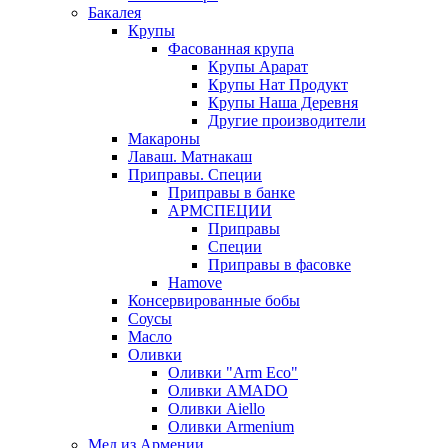
Бакалея
Крупы
Фасованная крупа
Крупы Арарат
Крупы Нат Продукт
Крупы Наша Деревня
Другие производители
Макароны
Лаваш. Матнакаш
Приправы. Специи
Приправы в банке
АРМСПЕЦИИ
Приправы
Специи
Приправы в фасовке
Hamove
Консервированные бобы
Соусы
Масло
Оливки
Оливки "Arm Eco"
Оливки AMADO
Оливки Aiello
Оливки Armenium
Мед из Армении