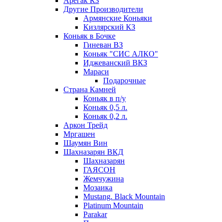
Арегак КЗ
Другие Производители
Армянские Коньяки
Кизлярский КЗ
Коньяк в Бочке
Гиневан ВЗ
Коньяк "СИС АЛКО"
Иджеванский ВКЗ
Мараси
Подарочные
Страна Камней
Коньяк в п/у
Коньяк 0,5 л.
Коньяк 0,2 л.
Аркон Трейд
Мргашен
Шаумян Вин
Шахназарян ВКД
Шахназарян
ГАЯСОН
Жемчужина
Мозаика
Mustang. Black Mountain
Platinum Mountain
Parakar