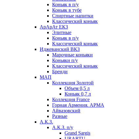
Коньяк в п/у
Коньяк в тубе
Спиртные напитки
Классический коньяк
АрАрАт ЕКЗ
Элитные
Коньяк в п/у
Классический коньяк
Иджеванский ВКЗ
Марочные коньяки
Коньяки п/у
Классический коньяк
Бренди
МАП
Коллекция Золотой
Объем 0,5 л
Коньяк 0,7 л
Коллекция France
Горная Армения. АРМА
Айвазовский
Разные
А.К.З.
А.К.З. п/у
Grand Sargis
URARTU