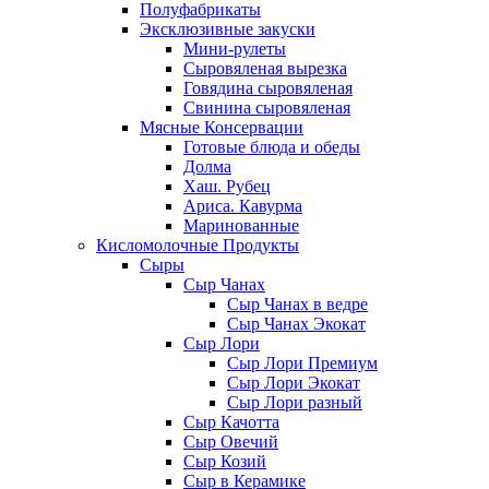
Полуфабрикаты
Эксклюзивные закуски
Мини-рулеты
Сыровяленая вырезка
Говядина сыровяленая
Свинина сыровяленая
Мясные Консервации
Готовые блюда и обеды
Долма
Хаш. Рубец
Ариса. Кавурма
Маринованные
Кисломолочные Продукты
Сыры
Сыр Чанах
Сыр Чанах в ведре
Сыр Чанах Экокат
Сыр Лори
Сыр Лори Премиум
Сыр Лори Экокат
Сыр Лори разный
Сыр Качотта
Сыр Овечий
Сыр Козий
Сыр в Керамике