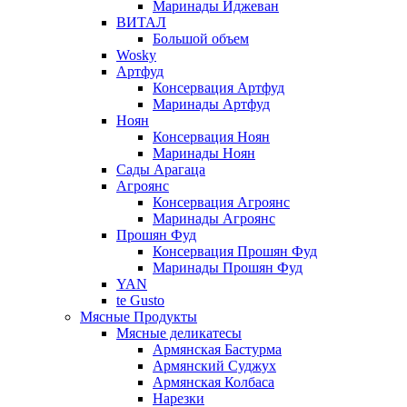
Маринады Иджеван
ВИТАЛ
Большой объем
Wosky
Артфуд
Консервация Артфуд
Маринады Артфуд
Ноян
Консервация Ноян
Маринады Ноян
Сады Арагаца
Агроянс
Консервация Агроянс
Маринады Агроянс
Прошян Фуд
Консервация Прошян Фуд
Маринады Прошян Фуд
YAN
te Gusto
Мясные Продукты
Мясные деликатесы
Армянская Бастурма
Армянский Суджух
Армянская Колбаса
Нарезки