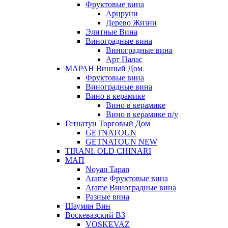
Фруктовые вина
Арцруни
Дерево Жизни
Элитные Вина
Виноградные вина
Виноградные вина
Арт Палас
МАРАН Винный Дом
Фруктовые вина
Виноградные вина
Вино в керамике
Вино в керамике
Вино в керамике п/у
Гетнатун Торговый Дом
GETNATOUN
GETNATOUN NEW
TIRANI. OLD CHINARI
МАП
Noyan Tapan
Arame Фруктовые вина
Arame Виноградные вина
Разные вина
Шаумян Вин
Воскевазский ВЗ
VOSKEVAZ