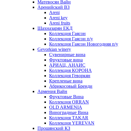
Матевосян Вайн
Аренийский ВЗ
Areni
Areni key
Areni fruits
Шахназарян ЕКД
Коллекция Гаясон
Коллекция Гаясон п/у
Коллекция Гаясон Новогодняя п/у
Gevorkian winery
Сувенирные вина
Фруктовые вина
АРИАЦ. АНАИС
Коллекция КОРОНА
Коллекция Геворкян
Крепленые вина
Абрикосовый Бренди
Армения Вайн
Фруктовые Вина
Коллекция ORRAN
OLD ARMENIA
Виноградные Вина
Коллекция TAKAR
Коллекция YEREVAN
Прошянский КЗ