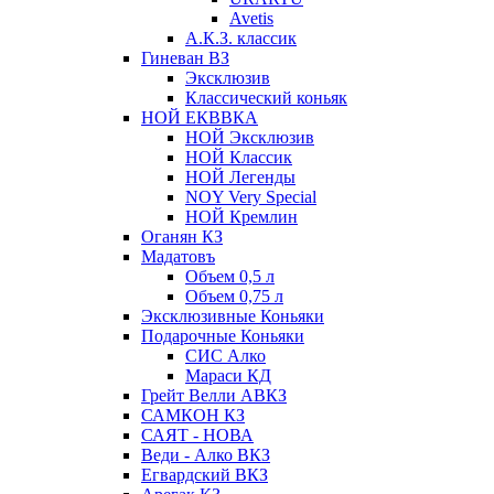
Avetis
А.К.З. классик
Гиневан ВЗ
Эксклюзив
Классический коньяк
НОЙ ЕКВВКА
НОЙ Эксклюзив
НОЙ Классик
НОЙ Легенды
NOY Very Speсial
НОЙ Кремлин
Оганян КЗ
Мадатовъ
Объем 0,5 л
Объем 0,75 л
Эксклюзивные Коньяки
Подарочные Коньяки
СИС Алко
Мараси КД
Грейт Велли АВКЗ
САМКОН КЗ
САЯТ - НОВА
Веди - Алко ВКЗ
Егвардский ВКЗ