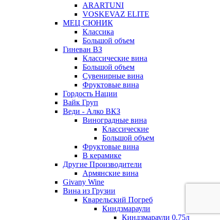
ARARTUNI
VOSKEVAZ ELITE
МЕЦ СЮНИК
Классика
Большой объем
Гиневан ВЗ
Классические вина
Большой объем
Сувенирные вина
Фруктовые вина
Гордость Нации
Вайк Груп
Веди - Алко ВКЗ
Виноградные вина
Классические
Большой объем
Фруктовые вина
В керамике
Другие Производители
Армянские вина
Givany Wine
Вина из Грузии
Кварельский Погреб
Киндзмараули
Киндзмараули 0,75л