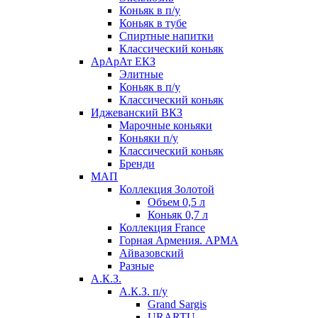
Коньяк в п/у
Коньяк в тубе
Спиртные напитки
Классический коньяк
АрАрАт ЕКЗ
Элитные
Коньяк в п/у
Классический коньяк
Иджеванский ВКЗ
Марочные коньяки
Коньяки п/у
Классический коньяк
Бренди
МАП
Коллекция Золотой
Объем 0,5 л
Коньяк 0,7 л
Коллекция France
Горная Армения. АРМА
Айвазовский
Разные
А.К.З.
А.К.З. п/у
Grand Sargis
URARTU