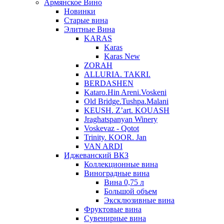
Армянское Вино
Новинки
Старые вина
Элитные Вина
KARAS
Karas
Karas New
ZORAH
ALLURIA. TAKRI.
BERDASHEN
Kataro.Hin Areni.Voskeni
Old Bridge.Tushpa.Malani
KEUSH. Z’art. KOUASH
Jraghatspanyan Winery
Voskevaz - Qotot
Trinity. KOOR. Jan
VAN ARDI
Иджеванский ВКЗ
Коллекционные вина
Виноградные вина
Вина 0,75 л
Большой объем
Эксклюзивные вина
Фруктовые вина
Cувенирные вина