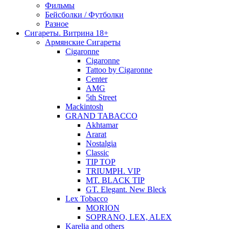
Фильмы
Бейсболки / Футболки
Разное
Сигареты. Витрина 18+
Армянские Сигареты
Cigaronne
Cigaronne
Tattoo by Cigaronne
Center
AMG
5th Street
Mackintosh
GRAND TABACCO
Akhtamar
Ararat
Nostalgia
Classic
TIP TOP
TRIUMPH. VIP
MT. BLACK TIP
GT. Elegant. New Bleck
Lex Tobacco
MORION
SOPRANO, LEX, ALEX
Karelia and others