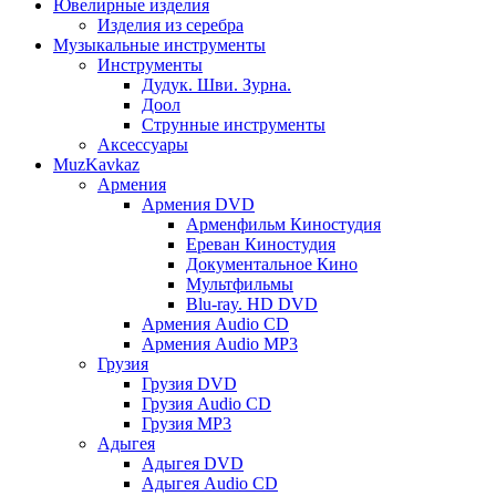
Ювелирные изделия
Изделия из серебра
Музыкальные инструменты
Инструменты
Дудук. Шви. Зурна.
Доол
Струнные инструменты
Аксессуары
MuzKavkaz
Армения
Армения DVD
Арменфильм Киностудия
Ереван Киностудия
Документальное Кино
Мультфильмы
Blu-ray. HD DVD
Армения Audio CD
Армения Audio MP3
Грузия
Грузия DVD
Грузия Audio CD
Грузия MP3
Адыгея
Адыгея DVD
Адыгея Audio CD