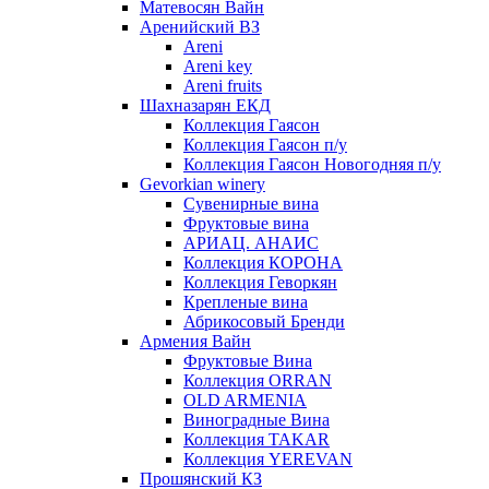
Матевосян Вайн
Аренийский ВЗ
Areni
Areni key
Areni fruits
Шахназарян ЕКД
Коллекция Гаясон
Коллекция Гаясон п/у
Коллекция Гаясон Новогодняя п/у
Gevorkian winery
Сувенирные вина
Фруктовые вина
АРИАЦ. АНАИС
Коллекция КОРОНА
Коллекция Геворкян
Крепленые вина
Абрикосовый Бренди
Армения Вайн
Фруктовые Вина
Коллекция ORRAN
OLD ARMENIA
Виноградные Вина
Коллекция TAKAR
Коллекция YEREVAN
Прошянский КЗ