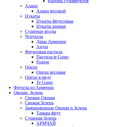
Наборы сухофруктов
Алани
Алани весовой
Цукаты
Цукаты фруктовые
Цукаты разные
Сушеные ягоды
Чурчхела
Дары Армении
Ануш
Фруктовая пастила
Пастила te Gusto
Разное
Орехи
Орехи весовые
Орехи в меду
Te Gusto
Фрукты из Армении
Овощи. Зелень
Свежие Овощи
Свежая Зелень
Замороженные Овощи и Зелень
Тамара фрут
Сушеная Зелень
АРМЧАЙ