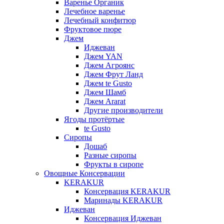
Варенье Органик
Лечебное варенье
Лечебный конфитюр
Фруктовое пюре
Джем
Иджеван
Джем YAN
Джем Агроянс
Джем Фрут Ланд
Джем te Gusto
Джем Шамб
Джем Ararat
Другие производители
Ягоды протёртые
te Gusto
Сиропы
Дошаб
Разные сиропы
Фрукты в сиропе
Овощные Консервации
KERAKUR
Консервация KERAKUR
Маринады KERAKUR
Иджеван
Консервация Иджеван