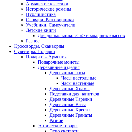
Армянские классики
Исторические романы
Публицистика
Словари. Разговорники
Учебники. Самоучители
Детские книги
Для дошкольников<br> и младших классов
Разное
Кроссворды. Сканворды
Сувениры. Подарки
Подарки – Армения
Подарочные монеты
Деревянные изделия
Деревянные часы
Часы настольные
Часы настенные
Деревянные Храмы
Подставки для напитков
Деревянные Тарелки
Деревянные Вазы
Деревянные Кресты
Деревянные Гранаты
Разное
Этнические товары
Этно скатерти