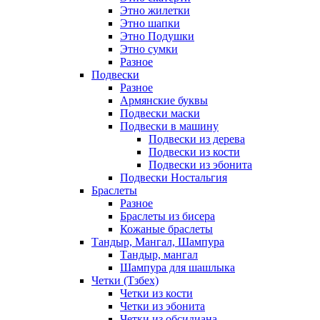
Этно жилетки
Этно шапки
Этно Подушки
Этно сумки
Разное
Подвески
Разное
Армянские буквы
Подвески маски
Подвески в машину
Подвески из дерева
Подвески из кости
Подвески из эбонита
Подвески Ностальгия
Браслеты
Разное
Браслеты из бисера
Кожаные браслеты
Тандыр, Мангал, Шампура
Тандыр, мангал
Шампура для шашлыка
Четки (Тзбех)
Четки из кости
Четки из эбонита
Четки из обсидиана