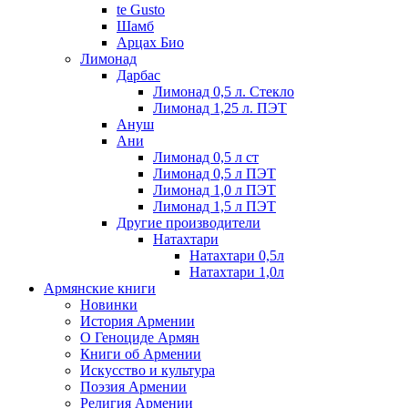
te Gusto
Шамб
Арцах Био
Лимонад
Дарбас
Лимонад 0,5 л. Стекло
Лимонад 1,25 л. ПЭТ
Ануш
Ани
Лимонад 0,5 л ст
Лимонад 0,5 л ПЭТ
Лимонад 1,0 л ПЭТ
Лимонад 1,5 л ПЭТ
Другие производители
Натахтари
Натахтари 0,5л
Натахтари 1,0л
Армянские книги
Новинки
История Армении
О Геноциде Армян
Книги об Армении
Иcкусство и культура
Поэзия Армении
Религия Армении