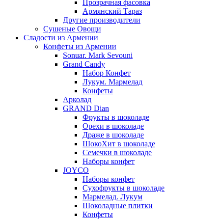
Прозрачная фасовка
Армянский Тараз
Другие производители
Сушеные Овощи
Сладости из Армении
Конфеты из Армении
Sonuar. Mark Sevouni
Grand Candy
Набор Конфет
Лукум. Мармелад
Конфеты
Арколад
GRAND Dian
Фрукты в шоколаде
Орехи в шоколаде
Драже в шоколаде
ШокоХит в шоколаде
Семечки в шоколаде
Наборы конфет
JOYCO
Наборы конфет
Сухофрукты в шоколаде
Мармелад. Лукум
Шоколадные плитки
Конфеты