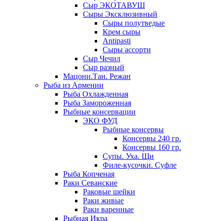
Сыр ЭКОТАВУШ
Сыры Эксклюзивный
Сыры полутведые
Крем сыры
Antipasti
Сыры ассорти
Сыр Чечил
Сыр разный
Мацони.Тан. Режан
Рыба из Армении
Рыба Охлажденная
Рыба Замороженная
Рыбные консервации
ЭКО ФУД
Рыбные консервы
Консервы 240 гр.
Консервы 160 гр.
Супы. Уха. Щи
Филе-кусочки. Суфле
Рыба Копченая
Раки Севанские
Раковые шейки
Раки живые
Раки варенные
Рыбная Икра