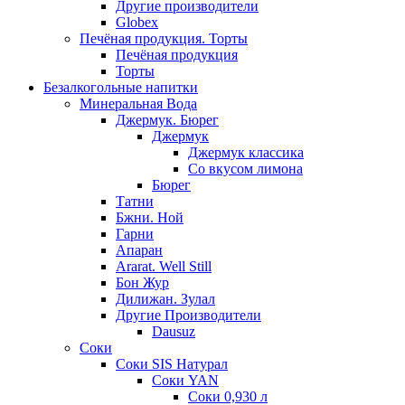
Другие производители
Globex
Печёная продукция. Торты
Печёная продукция
Торты
Безалкогольные напитки
Минеральная Вода
Джермук. Бюрег
Джермук
Джермук классика
Со вкусом лимона
Бюрег
Татни
Бжни. Ной
Гарни
Апаран
Ararat. Well Still
Бон Жур
Дилижан. Зулал
Другие Производители
Dausuz
Соки
Соки SIS Натурал
Соки YAN
Соки 0,930 л