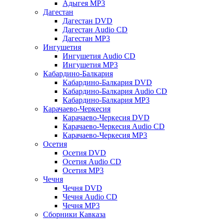
Адыгея MP3
Дагестан
Дагестан DVD
Дагестан Audio CD
Дагестан MP3
Ингушетия
Ингушетия Audio CD
Ингушетия MP3
Кабардино-Балкария
Кабардино-Балкария DVD
Кабардино-Балкария Audio CD
Кабардино-Балкария MP3
Карачаево-Черкесия
Карачаево-Черкесия DVD
Карачаево-Черкесия Audio CD
Карачаево-Черкесия MP3
Осетия
Осетия DVD
Осетия Audio CD
Осетия MP3
Чечня
Чечня DVD
Чечня Audio CD
Чечня MP3
Сборники Кавказа