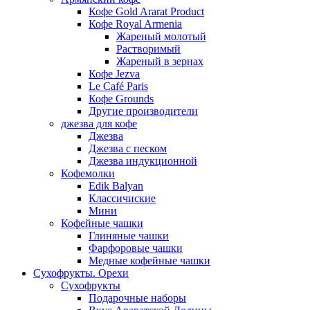
Кофе Gold Ararat Product
Кофе Royal Armenia
Жареный молотый
Растворимый
Жареный в зернах
Кофе Jezva
Le Café Paris
Кофе Grounds
Другие производители
джезва для кофе
Джезва
Джезва с песком
Джезва индукционной
Кофемолки
Edik Balyan
Классичиские
Мини
Кофейные чашки
Глиняные чашки
Фарфоровые чашки
Медные кофейные чашки
Сухофрукты. Орехи
Сухофрукты
Подарочные наборы