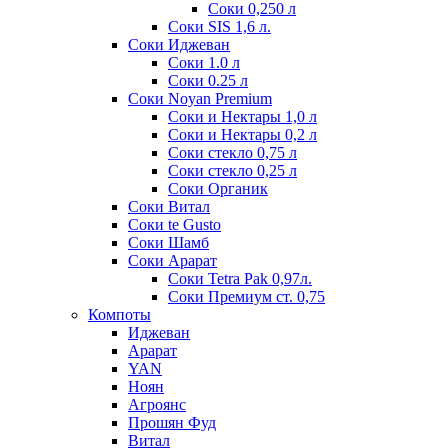
Соки 0,250 л
Соки SIS 1,6 л.
Соки Иджеван
Соки 1.0 л
Соки 0.25 л
Соки Noyan Premium
Соки и Нектары 1,0 л
Соки и Нектары 0,2 л
Соки стекло 0,75 л
Соки стекло 0,25 л
Соки Органик
Соки Витал
Соки te Gusto
Соки Шамб
Соки Арарат
Соки Tetra Pak 0,97л.
Соки Премиум ст. 0,75
Компоты
Иджеван
Арарат
YAN
Ноян
Агроянс
Прошян Фуд
Витал