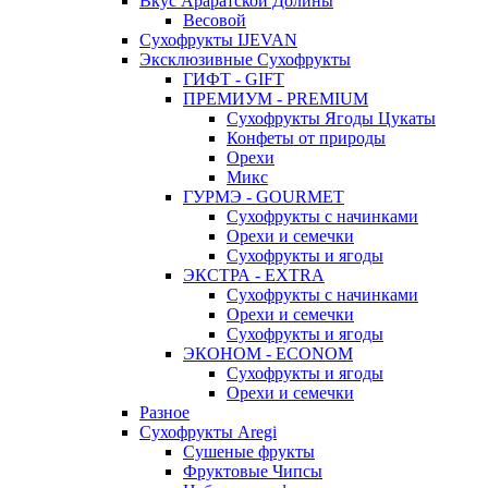
Вкус Араратской Долины
Весовой
Сухофрукты IJEVAN
Эксклюзивные Сухофрукты
ГИФТ - GIFT
ПРЕМИУМ - PREMIUM
Сухофрукты Ягоды Цукаты
Конфеты от природы
Орехи
Микс
ГУРМЭ - GOURMET
Сухофрукты с начинками
Орехи и семечки
Сухофрукты и ягоды
ЭКСТРА - EXTRA
Сухофрукты с начинками
Орехи и семечки
Сухофрукты и ягоды
ЭКОНОМ - ECONOM
Сухофрукты и ягоды
Орехи и семечки
Разное
Сухофрукты Aregi
Сушеные фрукты
Фруктовые Чипсы