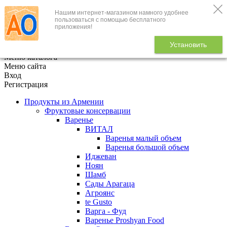
Нашим интернет-магазином намного удобнее
+7 (495) 646-888-1
пользоваться с помощью бесплатного
приложения!
В корзине
0
товаров
Установить
x
Меню каталога
Меню сайта
Вход
Регистрация
Продукты из Армении
Фруктовые консервации
Варенье
ВИТАЛ
Варенья малый объем
Варенья большой объем
Иджеван
Ноян
Шамб
Сады Арагаца
Агроянс
te Gusto
Варга - Фуд
Варенье Proshyan Food