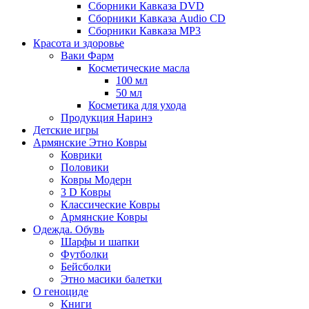
Сборники Кавказа DVD
Сборники Кавказа Audio CD
Сборники Кавказа MP3
Красота и здоровье
Ваки Фарм
Косметические масла
100 мл
50 мл
Косметика для ухода
Продукция Наринэ
Детские игры
Армянские Этно Ковры
Коврики
Половики
Ковры Модерн
3 D Ковры
Классические Ковры
Армянские Ковры
Одежда. Обувь
Шарфы и шапки
Футболки
Бейсболки
Этно масики балетки
О геноциде
Книги