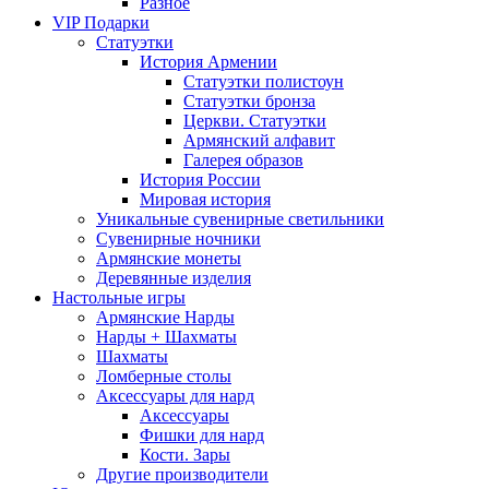
Разное
VIP Подарки
Статуэтки
История Армении
Статуэтки полистоун
Статуэтки бронза
Церкви. Статуэтки
Армянский алфавит
Галерея образов
История России
Мировая история
Уникальные сувенирные светильники
Сувенирные ночники
Армянские монеты
Деревянные изделия
Настольные игры
Армянские Нарды
Нарды + Шахматы
Шахматы
Ломберные столы
Аксессуары для нард
Аксессуары
Фишки для нард
Кости. Зары
Другие производители