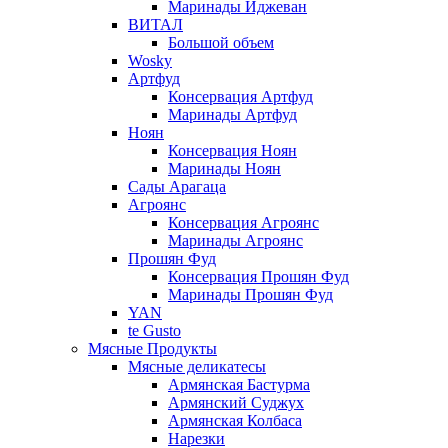
Маринады Иджеван
ВИТАЛ
Большой объем
Wosky
Артфуд
Консервация Артфуд
Маринады Артфуд
Ноян
Консервация Ноян
Маринады Ноян
Сады Арагаца
Агроянс
Консервация Агроянс
Маринады Агроянс
Прошян Фуд
Консервация Прошян Фуд
Маринады Прошян Фуд
YAN
te Gusto
Мясные Продукты
Мясные деликатесы
Армянская Бастурма
Армянский Суджух
Армянская Колбаса
Нарезки