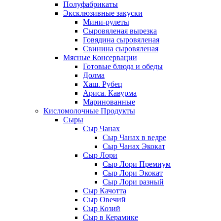
Полуфабрикаты
Эксклюзивные закуски
Мини-рулеты
Сыровяленая вырезка
Говядина сыровяленая
Свинина сыровяленая
Мясные Консервации
Готовые блюда и обеды
Долма
Хаш. Рубец
Ариса. Кавурма
Маринованные
Кисломолочные Продукты
Сыры
Сыр Чанах
Сыр Чанах в ведре
Сыр Чанах Экокат
Сыр Лори
Сыр Лори Премиум
Сыр Лори Экокат
Сыр Лори разный
Сыр Качотта
Сыр Овечий
Сыр Козий
Сыр в Керамике