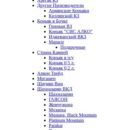
Арегак КЗ
Другие Производители
Армянские Коньяки
Кизлярский КЗ
Коньяк в Бочке
Гиневан ВЗ
Коньяк "СИС АЛКО"
Иджеванский ВКЗ
Мараси
Подарочные
Страна Камней
Коньяк в п/у
Коньяк 0,5 л.
Коньяк 0,2 л.
Аркон Трейд
Мргашен
Шаумян Вин
Шахназарян ВКД
Шахназарян
ГАЯСОН
Жемчужина
Мозаика
Mustang. Black Mountain
Platinum Mountain
Parakar