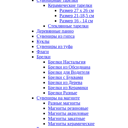
Сувенирные тарелки
Керамические тарелки
Размер 27 х 26 см
Размер 21-18,5 см
Размер 16 - 14 см
Стеклянные тарелки
Деревянные панно
Сувениры из гипса
Куклы
Сувениры из туфа
Флаги
Брелки
Брелки Настальгия
Брелки из Обсидиана
Брелки для Водителя
Брелки с Буквами
Брелки из Дерева
Брелки из Керамики
Брелки Разные
Сувениры на магните
Разные магниты
Магниты резиновые
Магниты акриловые
Магниты закатные
Магниты керамические