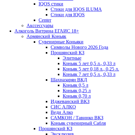
IQOS стики
Стики для IQOS ILUMA
Стики для IQOS
Сenter
Акссессуары
Алкоголь Витрина ЕГАИС 18+
Армянский Коньяк
Сувенирные Коньяки
Символы Нового 2026 Года
Прошянский КЗ
Элитные
Коньяк 5 лет 0,5 л., 0,33 л
Коньяк 5 лет 0,18 л., 0,25 л.
Коньяк 7 лет 0,5 л., 0,33 л
Шахназарян ВКД
Коньяк 0,5 л
Коньяк 0,25 л
Коньяк 0,70 л
Иджеванский ВКЗ
СИС АЛКО
Веди Алко
САМКОН / Тавинко ВКЗ
Коньяк сувенирный Сабля
Прошянский КЗ
Эксклюзив