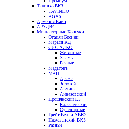
Премиум
Тавинко ВКЗ
TAVINKO
AGASI
Армения Вайн
АРАДИС
Миниатюрные Коньяки
Оганян Бренди
Мараси КД
СИС АЛКО
Животные
Храмы
Разные
Мадатовъ
МАП
Арамэ
Золотой
Армина
Айвазовский
Прошянский КЗ
Классические
Сувенирные
Грейт Велли АВКЗ
Иджеванский ВКЗ
Разные