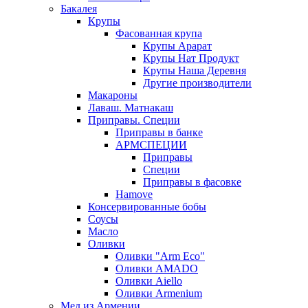
Бакалея
Крупы
Фасованная крупа
Крупы Арарат
Крупы Нат Продукт
Крупы Наша Деревня
Другие производители
Макароны
Лаваш. Матнакаш
Приправы. Специи
Приправы в банке
АРМСПЕЦИИ
Приправы
Специи
Приправы в фасовке
Hamove
Консервированные бобы
Соусы
Масло
Оливки
Оливки "Arm Eco"
Оливки AMADO
Оливки Aiello
Оливки Armenium
Мед из Армении