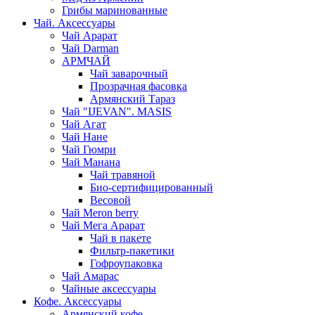
Грибы маринованные
Чай. Аксессуары
Чай Арарат
Чай Darman
АРМЧАЙ
Чай заварочный
Прозрачная фасовка
Армянский Тараз
Чай "IJEVAN". MASIS
Чай Агат
Чай Нане
Чай Гюмри
Чай Манана
Чай травяной
Био-сертифицированный
Весовой
Чай Meron berry
Чай Мега Арарат
Чай в пакете
Фильтр-пакетики
Гофроупаковка
Чай Амарас
Чайные аксессуары
Кофе. Аксессуары
Армянский кофе