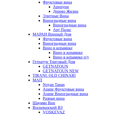
Фруктовые вина
Арцруни
Дерево Жизни
Элитные Вина
Виноградные вина
Виноградные вина
Арт Палас
МАРАН Винный Дом
Фруктовые вина
Виноградные вина
Вино в керамике
Вино в керамике
Вино в керамике п/у
Гетнатун Торговый Дом
GETNATOUN
GETNATOUN NEW
TIRANI. OLD CHINARI
МАП
Noyan Tapan
Arame Фруктовые вина
Arame Виноградные вина
Разные вина
Шаумян Вин
Воскевазский ВЗ
VOSKEVAZ