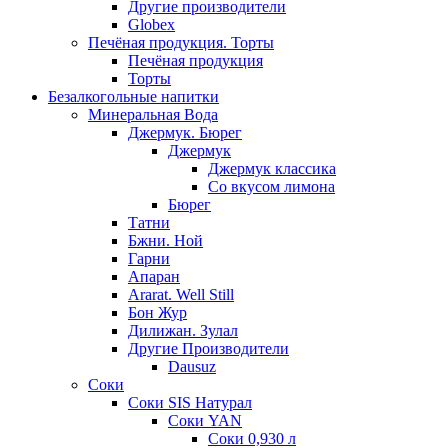
Другие производители
Globex
Печёная продукция. Торты
Печёная продукция
Торты
Безалкогольные напитки
Минеральная Вода
Джермук. Бюрег
Джермук
Джермук классика
Со вкусом лимона
Бюрег
Татни
Бжни. Ной
Гарни
Апаран
Ararat. Well Still
Бон Жур
Дилижан. Зулал
Другие Производители
Dausuz
Соки
Соки SIS Натурал
Соки YAN
Соки 0,930 л