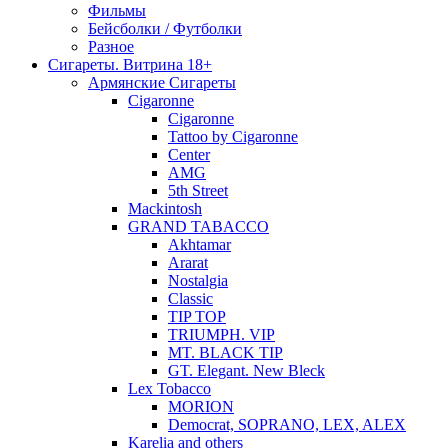
Фильмы
Бейсболки / Футболки
Разное
Сигареты. Витрина 18+
Армянские Сигареты
Cigaronne
Cigaronne
Tattoo by Cigaronne
Center
AMG
5th Street
Mackintosh
GRAND TABACCO
Akhtamar
Ararat
Nostalgia
Classic
TIP TOP
TRIUMPH. VIP
MT. BLACK TIP
GT. Elegant. New Bleck
Lex Tobacco
MORION
Democrat, SOPRANO, LEX, ALEX
Karelia and others