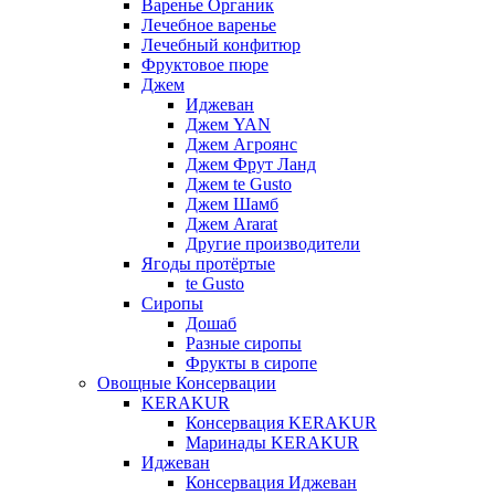
Варенье Органик
Лечебное варенье
Лечебный конфитюр
Фруктовое пюре
Джем
Иджеван
Джем YAN
Джем Агроянс
Джем Фрут Ланд
Джем te Gusto
Джем Шамб
Джем Ararat
Другие производители
Ягоды протёртые
te Gusto
Сиропы
Дошаб
Разные сиропы
Фрукты в сиропе
Овощные Консервации
KERAKUR
Консервация KERAKUR
Маринады KERAKUR
Иджеван
Консервация Иджеван