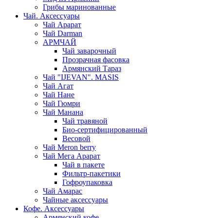
Грибы маринованные
Чай. Аксессуары
Чай Арарат
Чай Darman
АРМЧАЙ
Чай заварочный
Прозрачная фасовка
Армянский Тараз
Чай "IJEVAN". MASIS
Чай Агат
Чай Нане
Чай Гюмри
Чай Манана
Чай травяной
Био-сертифицированный
Весовой
Чай Meron berry
Чай Мега Арарат
Чай в пакете
Фильтр-пакетики
Гофроупаковка
Чай Амарас
Чайные аксессуары
Кофе. Аксессуары
Армянский кофе