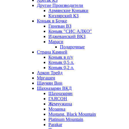
Арегак КЗ
Другие Производители
Армянские Коньяки
Кизлярский КЗ
Коньяк в Бочке
Гиневан ВЗ
Коньяк "СИС АЛКО"
Иджеванский ВКЗ
Мараси
Подарочные
Страна Камней
Коньяк в п/у
Коньяк 0,5 л.
Коньяк 0,2 л.
Аркон Трейд
Мргашен
Шаумян Вин
Шахназарян ВКД
Шахназарян
ГАЯСОН
Жемчужина
Мозаика
Mustang. Black Mountain
Platinum Mountain
Parakar