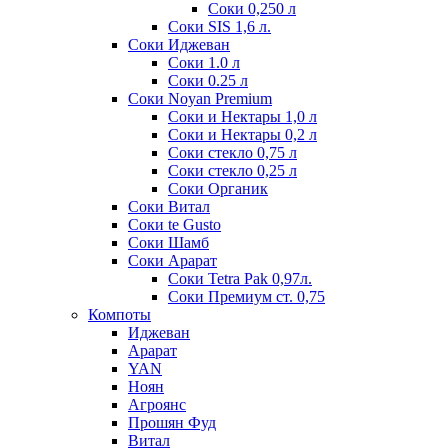
Соки 0,250 л
Соки SIS 1,6 л.
Соки Иджеван
Соки 1.0 л
Соки 0.25 л
Соки Noyan Premium
Соки и Нектары 1,0 л
Соки и Нектары 0,2 л
Соки стекло 0,75 л
Соки стекло 0,25 л
Соки Органик
Соки Витал
Соки te Gusto
Соки Шамб
Соки Арарат
Соки Tetra Pak 0,97л.
Соки Премиум ст. 0,75
Компоты
Иджеван
Арарат
YAN
Ноян
Агроянс
Прошян Фуд
Витал