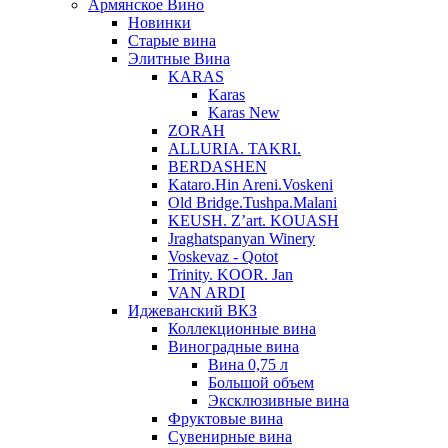
Армянское Вино
Новинки
Старые вина
Элитные Вина
KARAS
Karas
Karas New
ZORAH
ALLURIA. TAKRI.
BERDASHEN
Kataro.Hin Areni.Voskeni
Old Bridge.Tushpa.Malani
KEUSH. Z’art. KOUASH
Jraghatspanyan Winery
Voskevaz - Qotot
Trinity. KOOR. Jan
VAN ARDI
Иджеванский ВКЗ
Коллекционные вина
Виноградные вина
Вина 0,75 л
Большой объем
Эксклюзивные вина
Фруктовые вина
Cувенирные вина