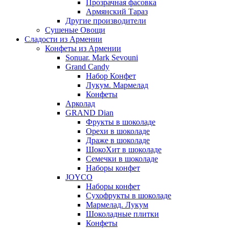
Прозрачная фасовка
Армянский Тараз
Другие производители
Сушеные Овощи
Сладости из Армении
Конфеты из Армении
Sonuar. Mark Sevouni
Grand Candy
Набор Конфет
Лукум. Мармелад
Конфеты
Арколад
GRAND Dian
Фрукты в шоколаде
Орехи в шоколаде
Драже в шоколаде
ШокоХит в шоколаде
Семечки в шоколаде
Наборы конфет
JOYCO
Наборы конфет
Сухофрукты в шоколаде
Мармелад. Лукум
Шоколадные плитки
Конфеты