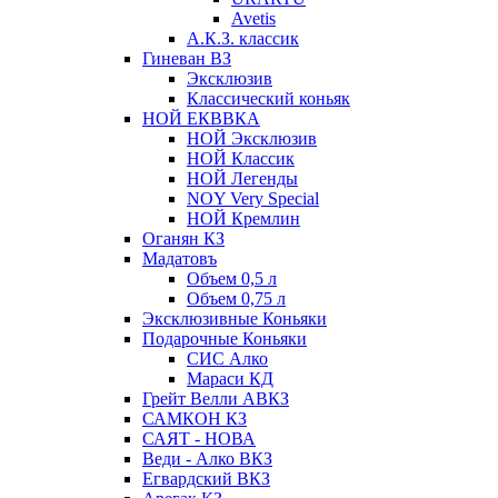
Avetis
А.К.З. классик
Гиневан ВЗ
Эксклюзив
Классический коньяк
НОЙ ЕКВВКА
НОЙ Эксклюзив
НОЙ Классик
НОЙ Легенды
NOY Very Speсial
НОЙ Кремлин
Оганян КЗ
Мадатовъ
Объем 0,5 л
Объем 0,75 л
Эксклюзивные Коньяки
Подарочные Коньяки
СИС Алко
Мараси КД
Грейт Велли АВКЗ
САМКОН КЗ
САЯТ - НОВА
Веди - Алко ВКЗ
Егвардский ВКЗ