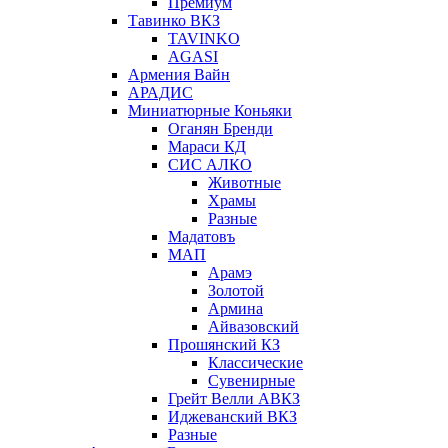
Премиум
Тавинко ВКЗ
TAVINKO
AGASI
Армения Вайн
АРАДИС
Миниатюрные Коньяки
Оганян Бренди
Мараси КД
СИС АЛКО
Животные
Храмы
Разные
Мадатовъ
МАП
Арамэ
Золотой
Армина
Айвазовский
Прошянский КЗ
Классические
Сувенирные
Грейт Велли АВКЗ
Иджеванский ВКЗ
Разные