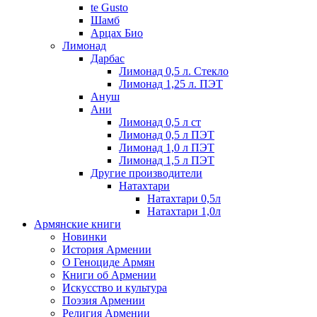
te Gusto
Шамб
Арцах Био
Лимонад
Дарбас
Лимонад 0,5 л. Стекло
Лимонад 1,25 л. ПЭТ
Ануш
Ани
Лимонад 0,5 л ст
Лимонад 0,5 л ПЭТ
Лимонад 1,0 л ПЭТ
Лимонад 1,5 л ПЭТ
Другие производители
Натахтари
Натахтари 0,5л
Натахтари 1,0л
Армянские книги
Новинки
История Армении
О Геноциде Армян
Книги об Армении
Иcкусство и культура
Поэзия Армении
Религия Армении