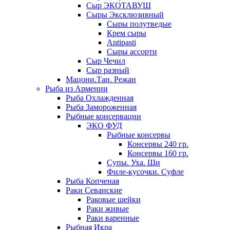
Сыр ЭКОТАВУШ
Сыры Эксклюзивный
Сыры полутведые
Крем сыры
Antipasti
Сыры ассорти
Сыр Чечил
Сыр разный
Мацони.Тан. Режан
Рыба из Армении
Рыба Охлажденная
Рыба Замороженная
Рыбные консервации
ЭКО ФУД
Рыбные консервы
Консервы 240 гр.
Консервы 160 гр.
Супы. Уха. Щи
Филе-кусочки. Суфле
Рыба Копченая
Раки Севанские
Раковые шейки
Раки живые
Раки варенные
Рыбная Икра