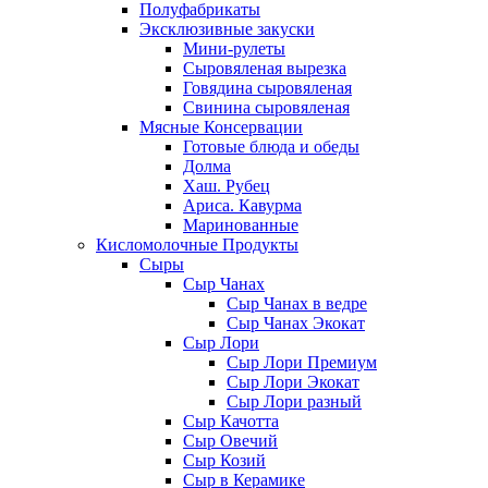
Полуфабрикаты
Эксклюзивные закуски
Мини-рулеты
Сыровяленая вырезка
Говядина сыровяленая
Свинина сыровяленая
Мясные Консервации
Готовые блюда и обеды
Долма
Хаш. Рубец
Ариса. Кавурма
Маринованные
Кисломолочные Продукты
Сыры
Сыр Чанах
Сыр Чанах в ведре
Сыр Чанах Экокат
Сыр Лори
Сыр Лори Премиум
Сыр Лори Экокат
Сыр Лори разный
Сыр Качотта
Сыр Овечий
Сыр Козий
Сыр в Керамике