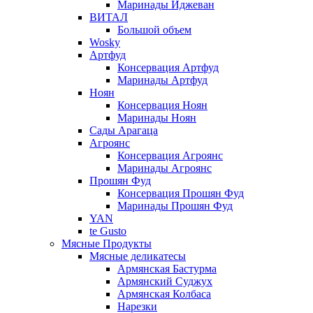
Маринады Иджеван
ВИТАЛ
Большой объем
Wosky
Артфуд
Консервация Артфуд
Маринады Артфуд
Ноян
Консервация Ноян
Маринады Ноян
Сады Арагаца
Агроянс
Консервация Агроянс
Маринады Агроянс
Прошян Фуд
Консервация Прошян Фуд
Маринады Прошян Фуд
YAN
te Gusto
Мясные Продукты
Мясные деликатесы
Армянская Бастурма
Армянский Суджух
Армянская Колбаса
Нарезки