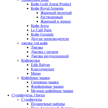
Кофе Gold Ararat Product
Кофе Royal Armenia
Жареный молотый
Растворимый
Жареный в зернах
Кофе Jezva
Le Café Paris
Кофе Grounds
Другие производители
джезва для кофе
Джезва
Джезва с песком
Джезва индукционной
Кофемолки
Edik Balyan
Классичиские
Мини
Кофейные чашки
Глиняные чашки
Фарфоровые чашки
Медные кофейные чашки
Сухофрукты. Орехи
Сухофрукты
Подарочные наборы