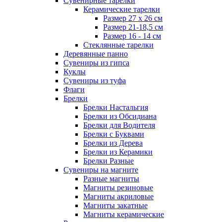
Сувенирные тарелки
Керамические тарелки
Размер 27 х 26 см
Размер 21-18,5 см
Размер 16 - 14 см
Стеклянные тарелки
Деревянные панно
Сувениры из гипса
Куклы
Сувениры из туфа
Флаги
Брелки
Брелки Настальгия
Брелки из Обсидиана
Брелки для Водителя
Брелки с Буквами
Брелки из Дерева
Брелки из Керамики
Брелки Разные
Сувениры на магните
Разные магниты
Магниты резиновые
Магниты акриловые
Магниты закатные
Магниты керамические