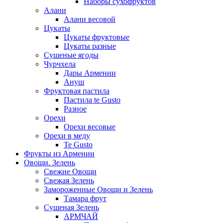
Наборы сухофруктов
Алани
Алани весовой
Цукаты
Цукаты фруктовые
Цукаты разные
Сушеные ягоды
Чурчхела
Дары Армении
Ануш
Фруктовая пастила
Пастила te Gusto
Разное
Орехи
Орехи весовые
Орехи в меду
Te Gusto
Фрукты из Армении
Овощи. Зелень
Свежие Овощи
Свежая Зелень
Замороженные Овощи и Зелень
Тамара фрут
Сушеная Зелень
АРМЧАЙ