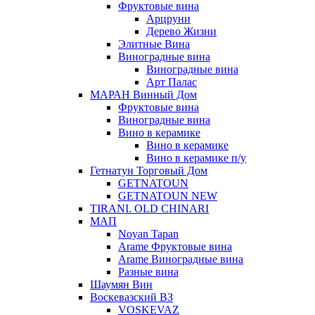
Фруктовые вина
Арцруни
Дерево Жизни
Элитные Вина
Виноградные вина
Виноградные вина
Арт Палас
МАРАН Винный Дом
Фруктовые вина
Виноградные вина
Вино в керамике
Вино в керамике
Вино в керамике п/у
Гетнатун Торговый Дом
GETNATOUN
GETNATOUN NEW
TIRANI. OLD CHINARI
МАП
Noyan Tapan
Arame Фруктовые вина
Arame Виноградные вина
Разные вина
Шаумян Вин
Воскевазский ВЗ
VOSKEVAZ