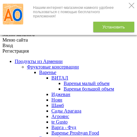
Нашим интернет-магазином намного удобнее
+7 (495) 646-888-1
пользоваться с помощью бесплатного
приложения!
В корзине
0
товаров
Установить
x
Меню каталога
Меню сайта
Вход
Регистрация
Продукты из Армении
Фруктовые консервации
Варенье
ВИТАЛ
Варенья малый объем
Варенья большой объем
Иджеван
Ноян
Шамб
Сады Арагаца
Агроянс
te Gusto
Варга - Фуд
Варенье Proshyan Food