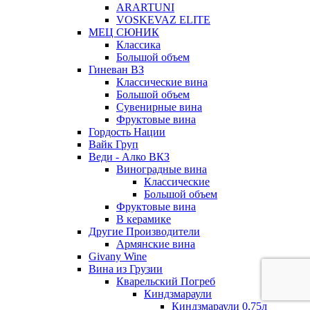
ARARTUNI
VOSKEVAZ ELITE
МЕЦ СЮНИК
Классика
Большой объем
Гиневан ВЗ
Классические вина
Большой объем
Сувенирные вина
Фруктовые вина
Гордость Нации
Вайк Груп
Веди - Алко ВКЗ
Виноградные вина
Классические
Большой объем
Фруктовые вина
В керамике
Другие Производители
Армянские вина
Givany Wine
Вина из Грузии
Кварельский Погреб
Киндзмараули
Киндзмараули 0,75л