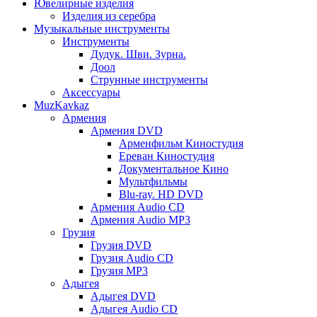
Ювелирные изделия
Изделия из серебра
Музыкальные инструменты
Инструменты
Дудук. Шви. Зурна.
Доол
Струнные инструменты
Аксессуары
MuzKavkaz
Армения
Армения DVD
Арменфильм Киностудия
Ереван Киностудия
Документальное Кино
Мультфильмы
Blu-ray. HD DVD
Армения Audio CD
Армения Audio MP3
Грузия
Грузия DVD
Грузия Audio CD
Грузия MP3
Адыгея
Адыгея DVD
Адыгея Audio CD