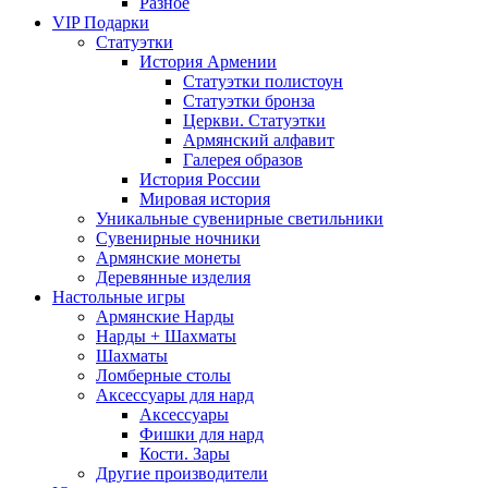
Разное
VIP Подарки
Статуэтки
История Армении
Статуэтки полистоун
Статуэтки бронза
Церкви. Статуэтки
Армянский алфавит
Галерея образов
История России
Мировая история
Уникальные сувенирные светильники
Сувенирные ночники
Армянские монеты
Деревянные изделия
Настольные игры
Армянские Нарды
Нарды + Шахматы
Шахматы
Ломберные столы
Аксессуары для нард
Аксессуары
Фишки для нард
Кости. Зары
Другие производители