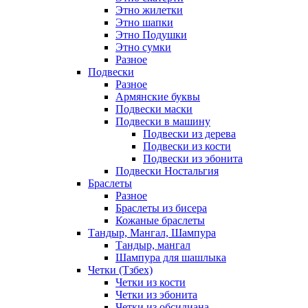
Этно жилетки
Этно шапки
Этно Подушки
Этно сумки
Разное
Подвески
Разное
Армянские буквы
Подвески маски
Подвески в машину
Подвески из дерева
Подвески из кости
Подвески из эбонита
Подвески Ностальгия
Браслеты
Разное
Браслеты из бисера
Кожаные браслеты
Тандыр, Мангал, Шампура
Тандыр, мангал
Шампура для шашлыка
Четки (Тзбех)
Четки из кости
Четки из эбонита
Четки из обсидиана