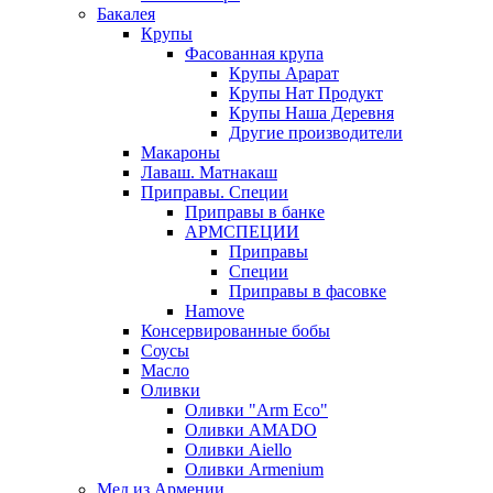
Бакалея
Крупы
Фасованная крупа
Крупы Арарат
Крупы Нат Продукт
Крупы Наша Деревня
Другие производители
Макароны
Лаваш. Матнакаш
Приправы. Специи
Приправы в банке
АРМСПЕЦИИ
Приправы
Специи
Приправы в фасовке
Hamove
Консервированные бобы
Соусы
Масло
Оливки
Оливки "Arm Eco"
Оливки AMADO
Оливки Aiello
Оливки Armenium
Мед из Армении