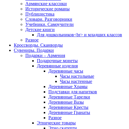
Армянские классики
Исторические романы
Публицистика
Словари. Разговорники
Учебники. Самоучители
Детские книги
Для дошкольников<br> и младших классов
Разное
Кроссворды. Сканворды
Сувениры. Подарки
Подарки – Армения
Подарочные монеты
Деревянные изделия
Деревянные часы
Часы настольные
Часы настенные
Деревянные Храмы
Подставки для напитков
Деревянные Тарелки
Деревянные Вазы
Деревянные Кресты
Деревянные Гранаты
Разное
Этнические товары
Этно скатерти