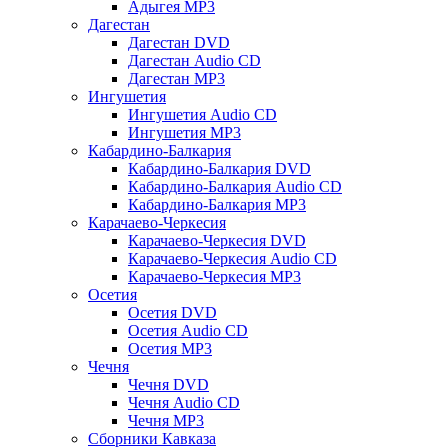
Адыгея MP3
Дагестан
Дагестан DVD
Дагестан Audio CD
Дагестан MP3
Ингушетия
Ингушетия Audio CD
Ингушетия MP3
Кабардино-Балкария
Кабардино-Балкария DVD
Кабардино-Балкария Audio CD
Кабардино-Балкария MP3
Карачаево-Черкесия
Карачаево-Черкесия DVD
Карачаево-Черкесия Audio CD
Карачаево-Черкесия MP3
Осетия
Осетия DVD
Осетия Audio CD
Осетия MP3
Чечня
Чечня DVD
Чечня Audio CD
Чечня MP3
Сборники Кавказа