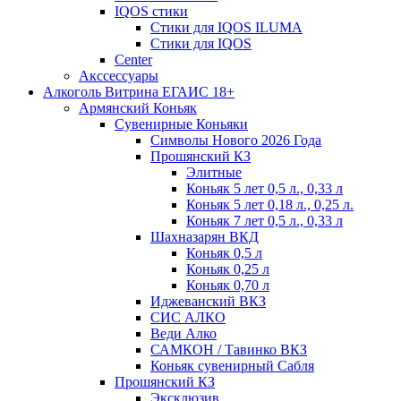
IQOS стики
Стики для IQOS ILUMA
Стики для IQOS
Сenter
Акссессуары
Алкоголь Витрина ЕГАИС 18+
Армянский Коньяк
Сувенирные Коньяки
Символы Нового 2026 Года
Прошянский КЗ
Элитные
Коньяк 5 лет 0,5 л., 0,33 л
Коньяк 5 лет 0,18 л., 0,25 л.
Коньяк 7 лет 0,5 л., 0,33 л
Шахназарян ВКД
Коньяк 0,5 л
Коньяк 0,25 л
Коньяк 0,70 л
Иджеванский ВКЗ
СИС АЛКО
Веди Алко
САМКОН / Тавинко ВКЗ
Коньяк сувенирный Сабля
Прошянский КЗ
Эксклюзив