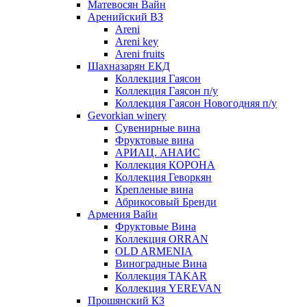
Матевосян Вайн
Аренийский ВЗ
Areni
Areni key
Areni fruits
Шахназарян ЕКД
Коллекция Гаясон
Коллекция Гаясон п/у
Коллекция Гаясон Новогодняя п/у
Gevorkian winery
Сувенирные вина
Фруктовые вина
АРИАЦ. АНАИС
Коллекция КОРОНА
Коллекция Геворкян
Крепленые вина
Абрикосовый Бренди
Армения Вайн
Фруктовые Вина
Коллекция ORRAN
OLD ARMENIA
Виноградные Вина
Коллекция TAKAR
Коллекция YEREVAN
Прошянский КЗ