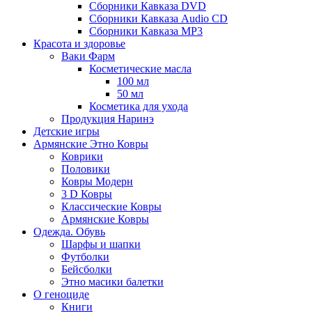
Сборники Кавказа DVD
Сборники Кавказа Audio CD
Сборники Кавказа MP3
Красота и здоровье
Ваки Фарм
Косметические масла
100 мл
50 мл
Косметика для ухода
Продукция Наринэ
Детские игры
Армянские Этно Ковры
Коврики
Половики
Ковры Модерн
3 D Ковры
Классические Ковры
Армянские Ковры
Одежда. Обувь
Шарфы и шапки
Футболки
Бейсболки
Этно масики балетки
О геноциде
Книги