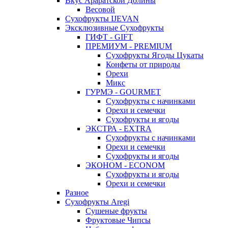
Вкус Араратской Долины
Весовой
Сухофрукты IJEVAN
Эксклюзивные Сухофрукты
ГИФТ - GIFT
ПРЕМИУМ - PREMIUM
Сухофрукты Ягоды Цукаты
Конфеты от природы
Орехи
Микс
ГУРМЭ - GOURMET
Сухофрукты с начинками
Орехи и семечки
Сухофрукты и ягоды
ЭКСТРА - EXTRA
Сухофрукты с начинками
Орехи и семечки
Сухофрукты и ягоды
ЭКОНОМ - ECONOM
Сухофрукты и ягоды
Орехи и семечки
Разное
Сухофрукты Aregi
Сушеные фрукты
Фруктовые Чипсы