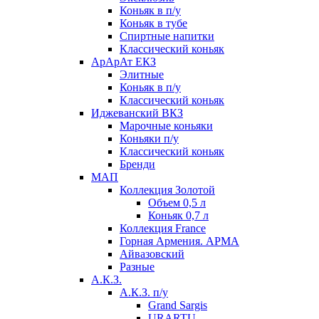
Коньяк в п/у
Коньяк в тубе
Спиртные напитки
Классический коньяк
АрАрАт ЕКЗ
Элитные
Коньяк в п/у
Классический коньяк
Иджеванский ВКЗ
Марочные коньяки
Коньяки п/у
Классический коньяк
Бренди
МАП
Коллекция Золотой
Объем 0,5 л
Коньяк 0,7 л
Коллекция France
Горная Армения. АРМА
Айвазовский
Разные
А.К.З.
А.К.З. п/у
Grand Sargis
URARTU